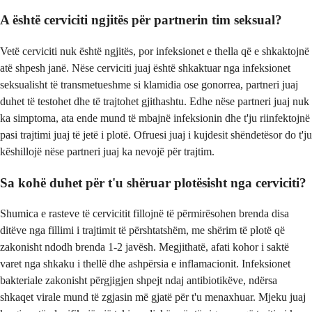
A është cerviciti ngjitës për partnerin tim seksual?
Vetë cerviciti nuk është ngjitës, por infeksionet e thella që e shkaktojnë
atë shpesh janë. Nëse cerviciti juaj është shkaktuar nga infeksionet
seksualisht të transmetueshme si klamidia ose gonorrea, partneri juaj
duhet të testohet dhe të trajtohet gjithashtu. Edhe nëse partneri juaj nuk
ka simptoma, ata ende mund të mbajnë infeksionin dhe t'ju riinfektojnë
pasi trajtimi juaj të jetë i plotë. Ofruesi juaj i kujdesit shëndetësor do t'ju
këshillojë nëse partneri juaj ka nevojë për trajtim.
Sa kohë duhet për t'u shëruar plotësisht nga cerviciti?
Shumica e rasteve të cervicitit fillojnë të përmirësohen brenda disa
ditëve nga fillimi i trajtimit të përshtatshëm, me shërim të plotë që
zakonisht ndodh brenda 1-2 javësh. Megjithatë, afati kohor i saktë
varet nga shkaku i thellë dhe ashpërsia e inflamacionit. Infeksionet
bakteriale zakonisht përgjigjen shpejt ndaj antibiotikëve, ndërsa
shkaqet virale mund të zgjasin më gjatë për t'u menaxhuar. Mjeku juaj