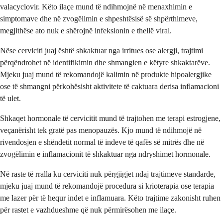
valacyclovir. Këto ilaçe mund të ndihmojnë në menaxhimin e
simptomave dhe në zvogëlimin e shpeshtësisë së shpërthimeve,
megjithëse ato nuk e shërojnë infeksionin e thellë viral.
Nëse cerviciti juaj është shkaktuar nga irritues ose alergji, trajtimi
përqëndrohet në identifikimin dhe shmangien e këtyre shkaktarëve.
Mjeku juaj mund të rekomandojë kalimin në produkte hipoalergjike
ose të shmangni përkohësisht aktivitete të caktuara derisa inflamacioni
të ulet.
Shkaqet hormonale të cervicitit mund të trajtohen me terapi estrogjene,
veçanërisht tek gratë pas menopauzës. Kjo mund të ndihmojë në
rivendosjen e shëndetit normal të indeve të qafës së mitrës dhe në
zvogëlimin e inflamacionit të shkaktuar nga ndryshimet hormonale.
Në raste të rralla ku cerviciti nuk përgjigjet ndaj trajtimeve standarde,
mjeku juaj mund të rekomandojë procedura si krioterapia ose terapia
me lazer për të hequr indet e inflamuara. Këto trajtime zakonisht ruhen
për rastet e vazhdueshme që nuk përmirësohen me ilaçe.