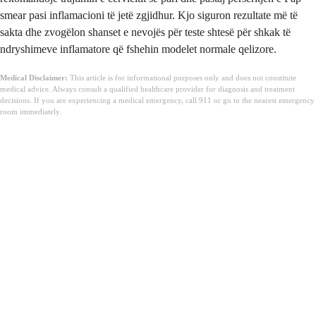
smear pasi inflamacioni të jetë zgjidhur. Kjo siguron rezultate më të
sakta dhe zvogëlon shanset e nevojës për teste shtesë për shkak të
ndryshimeve inflamatore që fshehin modelet normale qelizore.
Medical Disclaimer:
This article is for informational purposes only and does not constitute
medical advice. Always consult a qualified healthcare provider for diagnosis and treatment
decisions. If you are experiencing a medical emergency, call 911 or go to the nearest emergency
room immediately.