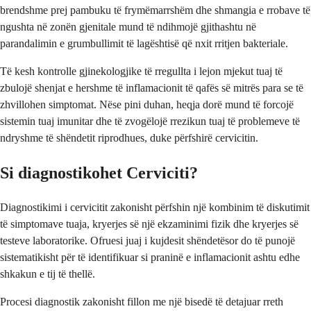
brendshme prej pambuku të frymëmarrshëm dhe shmangia e rrobave të
ngushta në zonën gjenitale mund të ndihmojë gjithashtu në
parandalimin e grumbullimit të lagështisë që nxit rritjen bakteriale.
Të kesh kontrolle gjinekologjike të rregullta i lejon mjekut tuaj të
zbulojë shenjat e hershme të inflamacionit të qafës së mitrës para se të
zhvillohen simptomat. Nëse pini duhan, heqja dorë mund të forcojë
sistemin tuaj imunitar dhe të zvogëlojë rrezikun tuaj të problemeve të
ndryshme të shëndetit riprodhues, duke përfshirë cervicitin.
Si diagnostikohet Cerviciti?
Diagnostikimi i cervicitit zakonisht përfshin një kombinim të diskutimit
të simptomave tuaja, kryerjes së një ekzaminimi fizik dhe kryerjes së
testeve laboratorike. Ofruesi juaj i kujdesit shëndetësor do të punojë
sistematikisht për të identifikuar si praninë e inflamacionit ashtu edhe
shkakun e tij të thellë.
Procesi diagnostik zakonisht fillon me një bisedë të detajuar rreth