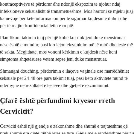
kontraceptivëve të përdorur dhe ndonjë ekspozim të njohur ndaj
infeksioneve seksualisht të transmetueshme. Mos harroni se mjeku juaj
ka nevojë për këtë informacion për të siguruar kujdesin e duhur dhe
për të ruajtur konfidencialitetin e rreptë.
Planifikoni takimin tuaj për një kohë kur nuk jeni duke menstruuar
nëse është e mundur, pasi kjo lejon ekzaminim më të mirë dhe teste më
të sakta. Megjithatë, mos vononi kërkimin e kujdesit nëse keni
simptoma shqetësuese vetëm sepse jeni duke menstruuar.
Shmangni douching, përdorimin e ilaçeve vaginale ose marrëdhëniet
seksuale për 24-48 orë para takimit tuaj, pasi këto aktivitete mund të
ndërhyjnë në rezultatet e testeve dhe gjetjet e ekzaminimit.
Çfarë është përfundimi kryesor rreth
Cervicitit?
Cerviciti është një gjendje e zakonshme dhe shumë e trajtueshme që
prek shumë gra gjatë gjithë jetës së tyre. Gjëja më e rëndësishme për t'u