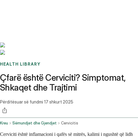
Benchmarks
Stories
FAQ
Sign up / Log in
HEALTH LIBRARY
Çfarë është Cerviciti? Simptomat,
Shkaqet dhe Trajtimi
Përditësuar së fundmi
17 shkurt 2025
Kreu
Sëmundjet dhe Gjendjet
Cervicitis
Cerviciti është inflamacioni i qafës së mitrës, kalimi i ngushtë që lidh