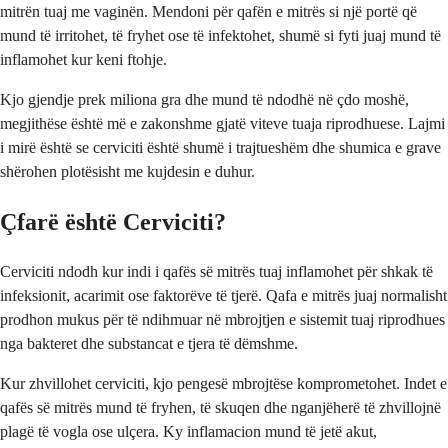
mitrën tuaj me vaginën. Mendoni për qafën e mitrës si një portë që
mund të irritohet, të fryhet ose të infektohet, shumë si fyti juaj mund të
inflamohet kur keni ftohje.
Kjo gjendje prek miliona gra dhe mund të ndodhë në çdo moshë,
megjithëse është më e zakonshme gjatë viteve tuaja riprodhuese. Lajmi
i mirë është se cerviciti është shumë i trajtueshëm dhe shumica e grave
shërohen plotësisht me kujdesin e duhur.
Çfarë është Cerviciti?
Cerviciti ndodh kur indi i qafës së mitrës tuaj inflamohet për shkak të
infeksionit, acarimit ose faktorëve të tjerë. Qafa e mitrës juaj normalisht
prodhon mukus për të ndihmuar në mbrojtjen e sistemit tuaj riprodhues
nga bakteret dhe substancat e tjera të dëmshme.
Kur zhvillohet cerviciti, kjo pengesë mbrojtëse komprometohet. Indet e
qafës së mitrës mund të fryhen, të skuqen dhe nganjëherë të zhvillojnë
plagë të vogla ose ulçera. Ky inflamacion mund të jetë akut,