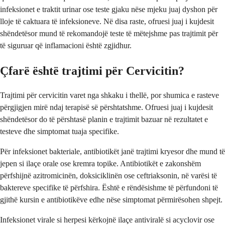
infeksionet e traktit urinar ose teste gjaku nëse mjeku juaj dyshon për
lloje të caktuara të infeksioneve. Në disa raste, ofruesi juaj i kujdesit
shëndetësor mund të rekomandojë teste të mëtejshme pas trajtimit për
të siguruar që inflamacioni është zgjidhur.
Çfarë është trajtimi për Cervicitin?
Trajtimi për cervicitin varet nga shkaku i thellë, por shumica e rasteve
përgjigjen mirë ndaj terapisë së përshtatshme. Ofruesi juaj i kujdesit
shëndetësor do të përshtasë planin e trajtimit bazuar në rezultatet e
testeve dhe simptomat tuaja specifike.
Për infeksionet bakteriale, antibiotikët janë trajtimi kryesor dhe mund të
jepen si ilaçe orale ose kremra topike. Antibiotikët e zakonshëm
përfshijnë azitromicinën, doksiciklinën ose ceftriaksonin, në varësi të
baktereve specifike të përfshira. Është e rëndësishme të përfundoni të
gjithë kursin e antibiotikëve edhe nëse simptomat përmirësohen shpejt.
Infeksionet virale si herpesi kërkojnë ilaçe antiviralë si acyclovir ose