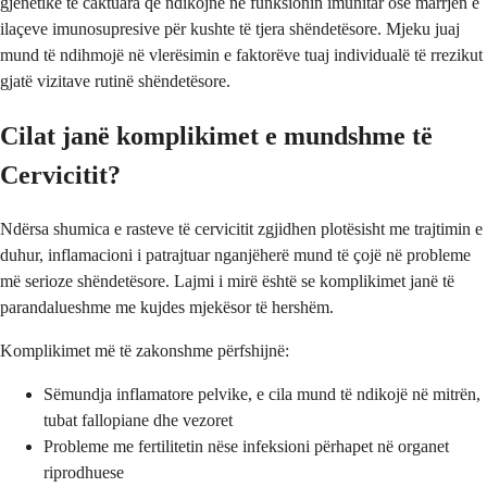
gjenetike të caktuara që ndikojnë në funksionin imunitar ose marrjen e
ilaçeve imunosupresive për kushte të tjera shëndetësore. Mjeku juaj
mund të ndihmojë në vlerësimin e faktorëve tuaj individualë të rrezikut
gjatë vizitave rutinë shëndetësore.
Cilat janë komplikimet e mundshme të
Cervicitit?
Ndërsa shumica e rasteve të cervicitit zgjidhen plotësisht me trajtimin e
duhur, inflamacioni i patrajtuar nganjëherë mund të çojë në probleme
më serioze shëndetësore. Lajmi i mirë është se komplikimet janë të
parandalueshme me kujdes mjekësor të hershëm.
Komplikimet më të zakonshme përfshijnë:
Sëmundja inflamatore pelvike, e cila mund të ndikojë në mitrën,
tubat fallopiane dhe vezoret
Probleme me fertilitetin nëse infeksioni përhapet në organet
riprodhuese