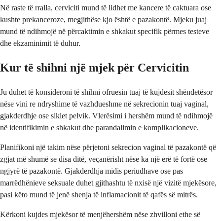
Në raste të rralla, cerviciti mund të lidhet me kancere të caktuara ose
kushte prekanceroze, megjithëse kjo është e pazakontë. Mjeku juaj
mund të ndihmojë në përcaktimin e shkakut specifik përmes testeve
dhe ekzaminimit të duhur.
Kur të shihni një mjek për Cervicitin
Ju duhet të konsideroni të shihni ofruesin tuaj të kujdesit shëndetësor
nëse vini re ndryshime të vazhdueshme në sekrecionin tuaj vaginal,
gjakderdhje ose siklet pelvik. Vlerësimi i hershëm mund të ndihmojë
në identifikimin e shkakut dhe parandalimin e komplikacioneve.
Planifikoni një takim nëse përjetoni sekrecion vaginal të pazakontë që
zgjat më shumë se disa ditë, veçanërisht nëse ka një erë të fortë ose
ngjyrë të pazakontë. Gjakderdhja midis periudhave ose pas
marrëdhënieve seksuale duhet gjithashtu të nxisë një vizitë mjekësore,
pasi këto mund të jenë shenja të inflamacionit të qafës së mitrës.
Kërkoni kujdes mjekësor të menjëhershëm nëse zhvilloni ethe së