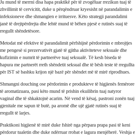
Ju mund të merrni disa hapa praktikë për të zvogëluar rrezikun tuaj të
zhvillimit të cervicitit, duke u përqëndruar kryesisht në parandalimin e
infeksioneve dhe shmangien e irrituesve. Këto strategji parandalimi
janë të drejtpërdrejta dhe lehtë mund të bëhen pjesë e rutinës suaj të
rregullt shëndetësore.
Metodat më efektive të parandalimit përfshijnë përdorimin e mbrojtjes
me pengesë si prezervativët gjatë të gjitha aktiviteteve seksuale dhe
kufizimin e numrit të partnerëve tuaj seksualë. Të kesh biseda të
hapura me partnerët rreth shëndetit seksual dhe të bësh teste të rregullta
për IST së bashku krijon një bazë për shëndet më të mirë riprodhues.
Shmangni douching ose përdorimin e produkteve të higjienës femërore
të aromatizuara, pasi këto mund të prishin ekuilibrin tuaj natyror
vaginal dhe të shkaktojnë acarim. Në vend të kësaj, pastroni zonën tuaj
gjenitale me sapun të butë, pa aromë dhe ujë gjatë rutinës suaj të
rregullt të larjes.
Praktikoni higjienë të mirë duke fshirë nga përpara prapa pasi të keni
përdorur tualetin dhe duke ndërruar rrobat e lagura menjëherë. Veshja e