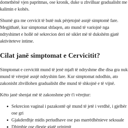
domethënë vjen papritmas, ose kronik, duke u zhvilluar gradualisht me
kalimin e kohës.
Shumë gra me cervicit të butë nuk përjetojnë asnjë simptomë fare.
Megjithatë, kur simptomat shfaqen, ato mund të variojnë nga
ndryshimet e hollë në sekrecion deri në siklet më të dukshëm gjatë
aktiviteteve intime.
Cilat janë simptomat e Cervicitit?
Simptomat e cervicitit mund të jenë mjaft të ndryshme dhe disa gra nuk
mund të vërejnë asnjë ndryshim fare. Kur simptomat ndodhin, ato
zakonisht zhvillohen gradualisht dhe mund të shkojnë e të vijnë.
Këto janë shenjat më të zakonshme për t'i vërejtur:
Sekrecion vaginal i pazakontë që mund të jetë i verdhë, i gjelbër
ose gri
Gjakderdhje midis periudhave ose pas marrëdhënieve seksuale
Dhimbje ose djegie gjatë urinimit