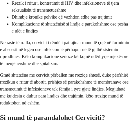
Rrezik i rritur i kontratimit të HIV dhe infeksioneve të tjera
seksualisht të transmetueshme
Dhimbje kronike pelvike që vazhdon edhe pas trajtimit
Komplikacione të shtatzënisë si lindja e parakohshme ose pesha
e ulët e lindjes
Në raste të rralla, cerviciti i rëndë i patrajtuar mund të çojë në formimin
e abscesit në legen ose infeksion të përhapur në të gjithë sistemin
riprodhues. Këto komplikacione serioze kërkojnë ndërhyrje mjekësore
të menjëhershme dhe spitalizim.
Gratë shtatzëna me cervicit përballen me rreziqe shtesë, duke përfshirë
rrezikun e rritur të abortit, prishjes së parakohshme të membranave ose
transmetimit të infeksioneve tek fëmija i tyre gjatë lindjes. Megjithatë,
me kujdesin e duhur para lindjes dhe trajtimin, këto rreziqe mund të
reduktohen ndjeshëm.
Si mund të parandalohet Cerviciti?