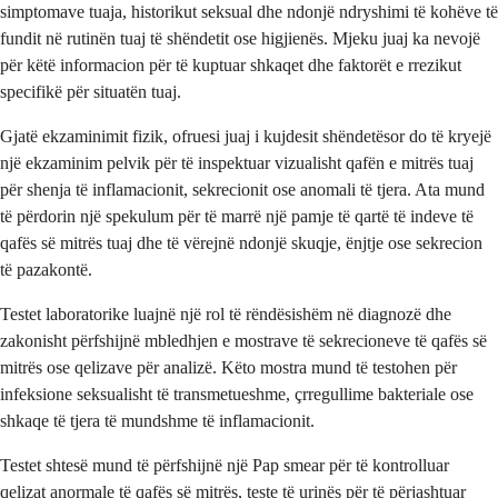
simptomave tuaja, historikut seksual dhe ndonjë ndryshimi të kohëve të
fundit në rutinën tuaj të shëndetit ose higjienës. Mjeku juaj ka nevojë
për këtë informacion për të kuptuar shkaqet dhe faktorët e rrezikut
specifikë për situatën tuaj.
Gjatë ekzaminimit fizik, ofruesi juaj i kujdesit shëndetësor do të kryejë
një ekzaminim pelvik për të inspektuar vizualisht qafën e mitrës tuaj
për shenja të inflamacionit, sekrecionit ose anomali të tjera. Ata mund
të përdorin një spekulum për të marrë një pamje të qartë të indeve të
qafës së mitrës tuaj dhe të vërejnë ndonjë skuqje, ënjtje ose sekrecion
të pazakontë.
Testet laboratorike luajnë një rol të rëndësishëm në diagnozë dhe
zakonisht përfshijnë mbledhjen e mostrave të sekrecioneve të qafës së
mitrës ose qelizave për analizë. Këto mostra mund të testohen për
infeksione seksualisht të transmetueshme, çrregullime bakteriale ose
shkaqe të tjera të mundshme të inflamacionit.
Testet shtesë mund të përfshijnë një Pap smear për të kontrolluar
qelizat anormale të qafës së mitrës, teste të urinës për të përjashtuar