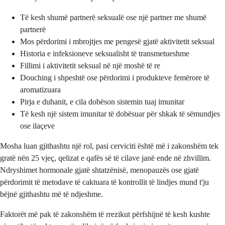
Të kesh shumë partnerë seksualë ose një partner me shumë
partnerë
Mos përdorimi i mbrojtjes me pengesë gjatë aktivitetit seksual
Historia e infeksioneve seksualisht të transmetueshme
Fillimi i aktivitetit seksual në një moshë të re
Douching i shpeshtë ose përdorimi i produkteve femërore të
aromatizuara
Pirja e duhanit, e cila dobëson sistemin tuaj imunitar
Të kesh një sistem imunitar të dobësuar për shkak të sëmundjes
ose ilaçeve
Mosha luan gjithashtu një rol, pasi cerviciti është më i zakonshëm tek
gratë nën 25 vjeç, qelizat e qafës së të cilave janë ende në zhvillim.
Ndryshimet hormonale gjatë shtatzënisë, menopauzës ose gjatë
përdorimit të metodave të caktuara të kontrollit të lindjes mund t'ju
bëjnë gjithashtu më të ndjeshme.
Faktorët më pak të zakonshëm të rrezikut përfshijnë të kesh kushte