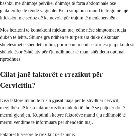
bashku me dhimbje pelvike, dhimbje të forta abdominale ose
gjakderdhje të rëndë vaginale. Këto simptoma mund të tregojnë një
infeksion më serioz që ka nevojë për trajtim të menjëhershëm.
Mos hezitoni të kontaktoni mjekun tuaj edhe nëse simptomat tuaja
duken të lehta. Shumë gra ndihen të turpëruara duke diskutuar
shqetësimet e shëndetit intim, por mbani mend se ofruesi juaj i kujdesit
shëndetësor është aty për t'ju ndihmuar të ruani shëndetin optimal
riprodhues.
Cilat janë faktorët e rrezikut për
Cervicitin?
Disa faktorë mund të rrisin gjasat tuaja për të zhvilluar cervicit,
megjithëse të kesh faktorë rreziku nuk do të thotë se patjetër do të
merrni gjendjen. Kuptimi i këtyre faktorëve mund t'ju ndihmojë të
merrni vendime të informuara për shëndetin tuaj.
Faktorët kryesorë të rrezikut përfshijnë: