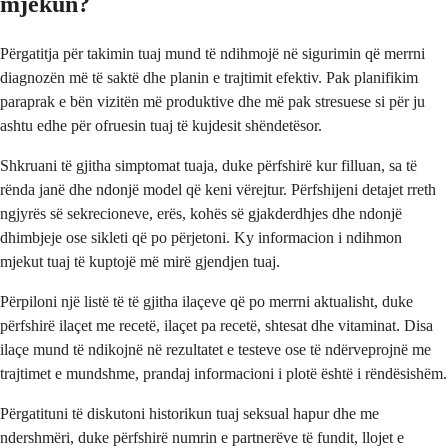
mjekun?
Përgatitja për takimin tuaj mund të ndihmojë në sigurimin që merrni
diagnozën më të saktë dhe planin e trajtimit efektiv. Pak planifikim
paraprak e bën vizitën më produktive dhe më pak stresuese si për ju
ashtu edhe për ofruesin tuaj të kujdesit shëndetësor.
Shkruani të gjitha simptomat tuaja, duke përfshirë kur filluan, sa të
rënda janë dhe ndonjë model që keni vërejtur. Përfshijeni detajet rreth
ngjyrës së sekrecioneve, erës, kohës së gjakderdhjes dhe ndonjë
dhimbjeje ose sikleti që po përjetoni. Ky informacion i ndihmon
mjekut tuaj të kuptojë më mirë gjendjen tuaj.
Përpiloni një listë të të gjitha ilaçeve që po merrni aktualisht, duke
përfshirë ilaçet me recetë, ilaçet pa recetë, shtesat dhe vitaminat. Disa
ilaçe mund të ndikojnë në rezultatet e testeve ose të ndërveprojnë me
trajtimet e mundshme, prandaj informacioni i plotë është i rëndësishëm.
Përgatituni të diskutoni historikun tuaj seksual hapur dhe me
ndershmëri, duke përfshirë numrin e partnerëve të fundit, llojet e