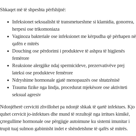
Shkaqet më të shpeshta përfshijnë:
Infeksionet seksualisht të transmetueshme si klamidia, gonorrea,
herpesi ose trikomoniaza
Vaginoza bakteriale ose infeksionet me kërpudha që përhapen në
qafën e mitrës
Douching ose përdorimi i produkteve të ashpra të higjienës
femërore
Reaksione alergjike ndaj spermicideve, prezervativëve prej
lateksi ose produkteve femërore
Ndryshime hormonale gjatë menopauzës ose shtatzënisë
Trauma fizike nga lindja, procedurat mjekësore ose aktiviteti
seksual agresiv
Ndonjëherë cerviciti zhvillohet pa ndonjë shkak të qartë infektues. Kjo
quhet cervicit jo-infektues dhe mund të rezultojë nga irritues kimikë,
çrregullime hormonale ose përgjigje autoimune ku sistemi imunitar i
trupit tuaj sulmon gabimisht indet e shëndetshme të qafës së mitrës.