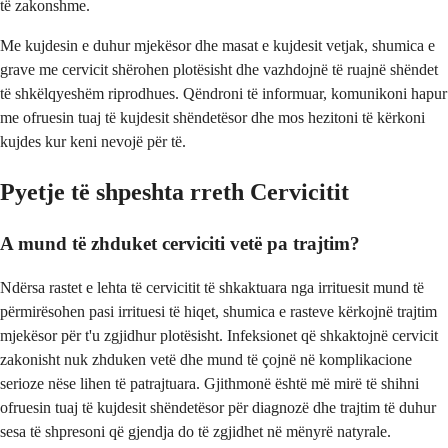
të zakonshme.
Me kujdesin e duhur mjekësor dhe masat e kujdesit vetjak, shumica e
grave me cervicit shërohen plotësisht dhe vazhdojnë të ruajnë shëndet
të shkëlqyeshëm riprodhues. Qëndroni të informuar, komunikoni hapur
me ofruesin tuaj të kujdesit shëndetësor dhe mos hezitoni të kërkoni
kujdes kur keni nevojë për të.
Pyetje të shpeshta rreth Cervicitit
A mund të zhduket cerviciti vetë pa trajtim?
Ndërsa rastet e lehta të cervicitit të shkaktuara nga irrituesit mund të
përmirësohen pasi irrituesi të hiqet, shumica e rasteve kërkojnë trajtim
mjekësor për t'u zgjidhur plotësisht. Infeksionet që shkaktojnë cervicit
zakonisht nuk zhduken vetë dhe mund të çojnë në komplikacione
serioze nëse lihen të patrajtuara. Gjithmonë është më mirë të shihni
ofruesin tuaj të kujdesit shëndetësor për diagnozë dhe trajtim të duhur
sesa të shpresoni që gjendja do të zgjidhet në mënyrë natyrale.