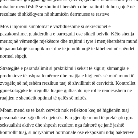
mbajtur mend është se zbulimi i hershëm dhe trajtimi i duhur çojnë në
rezultate të shkëlqyera në shumicën dërrmuese të rasteve.
Mos i injoroni simptomat e vazhdueshme si sekrecionet e
pazakonshme, gjakderdhja e parregullt ose sikleti pelvik. Këto shenja
meritojnë vëmendje mjekësore dhe trajtimi i tyre i menjëhershëm mund
të parandalojë komplikimet dhe të ju ndihmojë të ktheheni në shëndet
normal shpejt.
Strategjitë e parandalimit si praktikimi i seksit të sigurt, shmangia e
produkteve të ashpra femërore dhe ruajtja e higjienës së mirë mund të
zvogëlojnë ndjeshëm rrezikun tuaj të zhvillimit të cervicitit. Kontrollet
gjinekologjike të rregullta luajnë gjithashtu një rol të rëndësishëm në
ruajtjen e shëndetit optimal të qafës së mitrës.
Mbani mend se të kesh cervicit nuk reflekton keq në higjienën tuaj
personale ose zgjedhjet e jetesës. Kjo gjendje mund të prekë çdo grua
seksualisht aktive dhe shpesh rezulton nga faktorë që janë jashtë
kontrollit tuaj, si ndryshimet hormonale ose ekspozimi ndaj baktereve