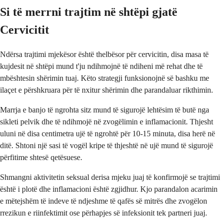
Si të merrni trajtim në shtëpi gjatë
Cervicitit
Ndërsa trajtimi mjekësor është thelbësor për cervicitin, disa masa të
kujdesit në shtëpi mund t'ju ndihmojnë të ndiheni më rehat dhe të
mbështesin shërimin tuaj. Këto strategji funksionojnë së bashku me
ilaçet e përshkruara për të nxitur shërimin dhe parandaluar rikthimin.
Marrja e banjo të ngrohta sitz mund të sigurojë lehtësim të butë nga
sikleti pelvik dhe të ndihmojë në zvogëlimin e inflamacionit. Thjesht
uluni në disa centimetra ujë të ngrohtë për 10-15 minuta, disa herë në
ditë. Shtoni një sasi të vogël kripe të thjeshtë në ujë mund të sigurojë
përfitime shtesë qetësuese.
Shmangni aktivitetin seksual derisa mjeku juaj të konfirmojë se trajtimi
është i plotë dhe inflamacioni është zgjidhur. Kjo parandalon acarimin
e mëtejshëm të indeve të ndjeshme të qafës së mitrës dhe zvogëlon
rrezikun e riinfektimit ose përhapjes së infeksionit tek partneri juaj.