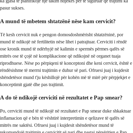
ka gjasa të planifikojë një takim ndjekës për të siguruar që trajtimi ka
pasur sukses.
A mund të mbetem shtatzënë nëse kam cervicit?
Të kesh cervicit nuk e pengon domosdoshmërisht shtatzëninë, por
mund të ndikojë në fertilitetin nëse lihet i patrajtuar. Cerviciti i rëndë
ose kronik mund të ndërhyjë në kalimin e spermës përmes qafës së
mitrës ose të çojë në komplikacione që ndikojnë në organet tuaja
riprodhuese. Nëse po përpiqeni të konceptoni dhe keni cervicit, është e
rëndësishme të merrni trajtimin e duhur së pari. Ofruesi juaj i kujdesit
shëndetësor mund t'ju këshillojë për kohën më të mirë për përpjekjet e
konceptimit gjatë dhe pas trajtimit.
A do të ndikojë cerviciti në rezultatet e Pap smear?
Po, cerviciti mund të ndikojë në rezultatet e Pap smear duke shkaktuar
inflamacion që e bën të vështirë interpretimin e qelizave të qafës së
mitrës me saktësi. Ofruesi juaj i kujdesit shëndetësor mund të
rekomandojë trajtimin e cervicitit së pari dhe pastaj përsëritjen e Pap