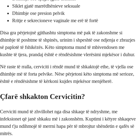
Siklet gjatë marrëdhënieve seksuale
Dhimbje ose presion pelvik
Rritje e sekrecioneve vaginale me erë të fortë
Disa gra përjetojnë gjithashtu simptoma më pak të zakonshme si
dhimbje të poshtme të shpinës, urinim i shpeshtë ose ndjenja e zbrazjes
së paplotë të fshikëzës. Këto simptoma mund të mbivendosen me
kushte të tjera, prandaj është e rëndësishme vlerësimi mjekësor i duhur.
Në raste të rralla, cerviciti i rëndë mund të shkaktojë ethe, të vjella ose
dhimbje më të forta pelvike. Nëse përjetoni këto simptoma më serioze,
është e rëndësishme të kërkoni kujdes mjekësor menjëherë.
Çfarë shkakton Cervicitin?
Cerviciti mund të zhvillohet nga disa shkaqe të ndryshme, me
infeksionet që janë shkaku më i zakonshëm. Kuptimi i këtyre shkaqeve
mund t'ju ndihmojë të merrni hapa për të mbrojtur shëndetin e qafës së
mitrës.