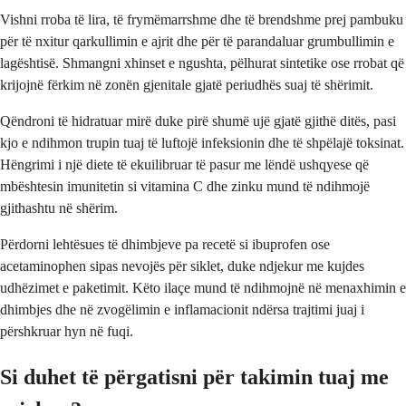
Vishni rroba të lira, të frymëmarrshme dhe të brendshme prej pambuku
për të nxitur qarkullimin e ajrit dhe për të parandaluar grumbullimin e
lagështisë. Shmangni xhinset e ngushta, pëlhurat sintetike ose rrobat që
krijojnë fërkim në zonën gjenitale gjatë periudhës suaj të shërimit.
Qëndroni të hidratuar mirë duke pirë shumë ujë gjatë gjithë ditës, pasi
kjo e ndihmon trupin tuaj të luftojë infeksionin dhe të shpëlajë toksinat.
Hëngrimi i një diete të ekuilibruar të pasur me lëndë ushqyese që
mbështesin imunitetin si vitamina C dhe zinku mund të ndihmojë
gjithashtu në shërim.
Përdorni lehtësues të dhimbjeve pa recetë si ibuprofen ose
acetaminophen sipas nevojës për siklet, duke ndjekur me kujdes
udhëzimet e paketimit. Këto ilaçe mund të ndihmojnë në menaxhimin e
dhimbjes dhe në zvogëlimin e inflamacionit ndërsa trajtimi juaj i
përshkruar hyn në fuqi.
Si duhet të përgatisni për takimin tuaj me