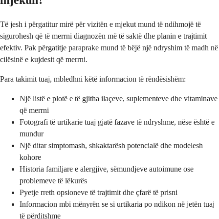
Të jesh i përgatitur mirë për vizitën e mjekut mund të ndihmojë të
sigurohesh që të merrni diagnozën më të saktë dhe planin e trajtimit
efektiv. Pak përgatitje paraprake mund të bëjë një ndryshim të madh në
cilësinë e kujdesit që merrni.
Para takimit tuaj, mbledhni këtë informacion të rëndësishëm:
Një listë e plotë e të gjitha ilaçeve, suplementeve dhe vitaminave
që merrni
Fotografi të urtikarie tuaj gjatë fazave të ndryshme, nëse është e
mundur
Një ditar simptomash, shkaktarësh potencialë dhe modelesh
kohore
Historia familjare e alergjive, sëmundjeve autoimune ose
problemeve të lëkurës
Pyetje rreth opsioneve të trajtimit dhe çfarë të prisni
Informacion mbi mënyrën se si urtikaria po ndikon në jetën tuaj
të përditshme