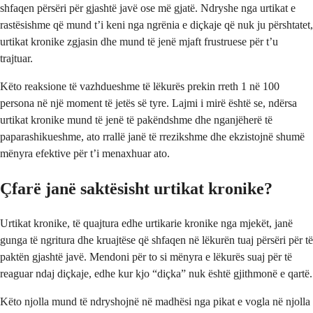
shfaqen përsëri për gjashtë javë ose më gjatë. Ndryshe nga urtikat e
rastësishme që mund t’i keni nga ngrënia e diçkaje që nuk ju përshtatet,
urtikat kronike zgjasin dhe mund të jenë mjaft frustruese për t’u
trajtuar.
Këto reaksione të vazhdueshme të lëkurës prekin rreth 1 në 100
persona në një moment të jetës së tyre. Lajmi i mirë është se, ndërsa
urtikat kronike mund të jenë të pakëndshme dhe nganjëherë të
paparashikueshme, ato rrallë janë të rrezikshme dhe ekzistojnë shumë
mënyra efektive për t’i menaxhuar ato.
Çfarë janë saktësisht urtikat kronike?
Urtikat kronike, të quajtura edhe urtikarie kronike nga mjekët, janë
gunga të ngritura dhe kruajtëse që shfaqen në lëkurën tuaj përsëri për të
paktën gjashtë javë. Mendoni për to si mënyra e lëkurës suaj për të
reaguar ndaj diçkaje, edhe kur kjo “diçka” nuk është gjithmonë e qartë.
Këto njolla mund të ndryshojnë në madhësi nga pikat e vogla në njolla