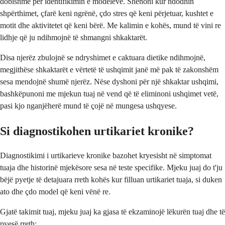
dobishme për identifikimin e modeleve. Shënoni kur ndodhin
shpërthimet, çfarë keni ngrënë, çdo stres që keni përjetuar, kushtet e
motit dhe aktivitetet që keni bërë. Me kalimin e kohës, mund të vini re
lidhje që ju ndihmojnë të shmangni shkaktarët.
Disa njerëz zbulojnë se ndryshimet e caktuara dietike ndihmojnë,
megjithëse shkaktarët e vërtetë të ushqimit janë më pak të zakonshëm
sesa mendojnë shumë njerëz. Nëse dyshoni për një shkaktar ushqimi,
bashkëpunoni me mjekun tuaj në vend që të eliminoni ushqimet vetë,
pasi kjo nganjëherë mund të çojë në mungesa ushqyese.
Si diagnostikohen urtikariet kronike?
Diagnostikimi i urtikarieve kronike bazohet kryesisht në simptomat
tuaja dhe historinë mjekësore sesa në teste specifike. Mjeku juaj do t'ju
bëjë pyetje të detajuara rreth kohës kur filluan urtikariet tuaja, si duken
ato dhe çdo model që keni vënë re.
Gjatë takimit tuaj, mjeku juaj ka gjasa të ekzaminojë lëkurën tuaj dhe të
pyesë rreth: