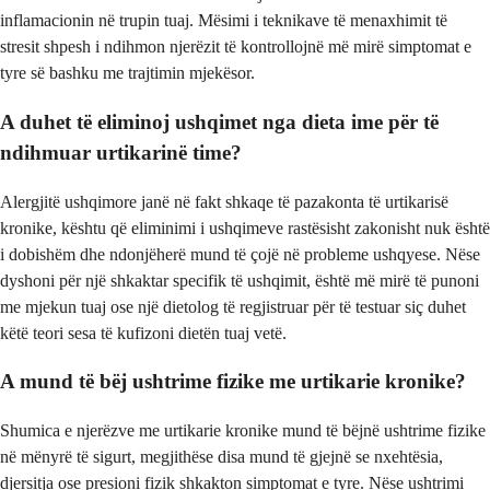
inflamacionin në trupin tuaj. Mësimi i teknikave të menaxhimit të
stresit shpesh i ndihmon njerëzit të kontrollojnë më mirë simptomat e
tyre së bashku me trajtimin mjekësor.
A duhet të eliminoj ushqimet nga dieta ime për të
ndihmuar urtikarinë time?
Alergjitë ushqimore janë në fakt shkaqe të pazakonta të urtikarisë
kronike, kështu që eliminimi i ushqimeve rastësisht zakonisht nuk është
i dobishëm dhe ndonjëherë mund të çojë në probleme ushqyese. Nëse
dyshoni për një shkaktar specifik të ushqimit, është më mirë të punoni
me mjekun tuaj ose një dietolog të regjistruar për të testuar siç duhet
këtë teori sesa të kufizoni dietën tuaj vetë.
A mund të bëj ushtrime fizike me urtikarie kronike?
Shumica e njerëzve me urtikarie kronike mund të bëjnë ushtrime fizike
në mënyrë të sigurt, megjithëse disa mund të gjejnë se nxehtësia,
djersitja ose presioni fizik shkakton simptomat e tyre. Nëse ushtrimi