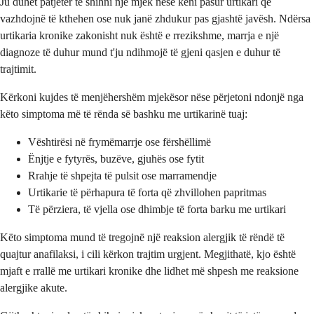
Ju duhet patjetër të shihni një mjek nëse keni pasur urtikari që
vazhdojnë të kthehen ose nuk janë zhdukur pas gjashtë javësh. Ndërsa
urtikaria kronike zakonisht nuk është e rrezikshme, marrja e një
diagnoze të duhur mund t'ju ndihmojë të gjeni qasjen e duhur të
trajtimit.
Kërkoni kujdes të menjëhershëm mjekësor nëse përjetoni ndonjë nga
këto simptoma më të rënda së bashku me urtikarinë tuaj:
Vështirësi në frymëmarrje ose fërshëllimë
Ënjtje e fytyrës, buzëve, gjuhës ose fytit
Rrahje të shpejta të pulsit ose marramendje
Urtikarie të përhapura të forta që zhvillohen papritmas
Të përziera, të vjella ose dhimbje të forta barku me urtikari
Këto simptoma mund të tregojnë një reaksion alergjik të rëndë të
quajtur anafilaksi, i cili kërkon trajtim urgjent. Megjithatë, kjo është
mjaft e rrallë me urtikari kronike dhe lidhet më shpesh me reaksione
alergjike akute.