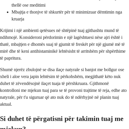
thellë ose meditimi
Mbajtja e thonjve të shkurtër për të minimizuar dëmtimin nga
kruarja
Krijimi i një ambienti qetësues në shtëpinë tuaj gjithashtu mund të
ndihmojë. Konsideroni përdorimin e një lagështuesi nëse ajri është i
thatë, mbajtjen e dhomës suaj të gjumit të freskët për një gjumë më të
mirë dhe të keni antihistaminikë lehtësisht të arritshëm për shpërthime
të papritura.
Shumë njerëz zbulojnë se disa ilaçe natyrale si banjot me bollgur ose
xheli i aloe vera japin lehtësim të përkohshëm, megjithatë këto nuk
duhet të zëvendësojnë ilaçet tuaja të përshkruara. Gjithmonë
kontrolloni me mjekun tuaj para se të provoni trajtime të reja, edhe ato
natyrale, për t'u siguruar që ato nuk do të ndërhyjnë në planin tuaj
aktual.
Si duhet të përgatisni për takimin tuaj me
mjekun?