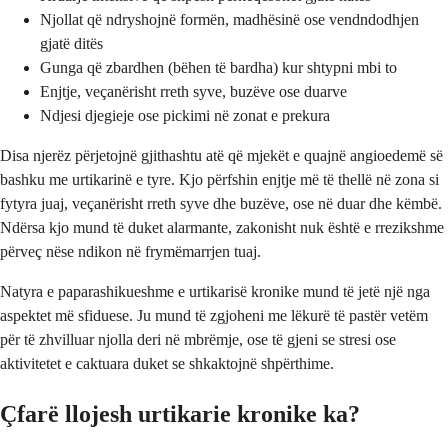
Njollat që ndryshojnë formën, madhësinë ose vendndodhjen
gjatë ditës
Gunga që zbardhen (bëhen të bardha) kur shtypni mbi to
Enjtje, veçanërisht rreth syve, buzëve ose duarve
Ndjesi djegieje ose pickimi në zonat e prekura
Disa njerëz përjetojnë gjithashtu atë që mjekët e quajnë angioedemë së
bashku me urtikarinë e tyre. Kjo përfshin enjtje më të thellë në zona si
fytyra juaj, veçanërisht rreth syve dhe buzëve, ose në duar dhe këmbë.
Ndërsa kjo mund të duket alarmante, zakonisht nuk është e rrezikshme
përveç nëse ndikon në frymëmarrjen tuaj.
Natyra e paparashikueshme e urtikarisë kronike mund të jetë një nga
aspektet më sfiduese. Ju mund të zgjoheni me lëkurë të pastër vetëm
për të zhvilluar njolla deri në mbrëmje, ose të gjeni se stresi ose
aktivitetet e caktuara duket se shkaktojnë shpërthime.
Çfarë llojesh urtikarie kronike ka?