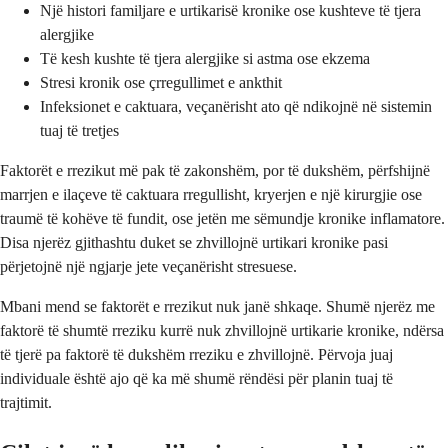
Një histori familjare e urtikarisë kronike ose kushteve të tjera
alergjike
Të kesh kushte të tjera alergjike si astma ose ekzema
Stresi kronik ose çrregullimet e ankthit
Infeksionet e caktuara, veçanërisht ato që ndikojnë në sistemin
tuaj të tretjes
Faktorët e rrezikut më pak të zakonshëm, por të dukshëm, përfshijnë
marrjen e ilaçeve të caktuara rregullisht, kryerjen e një kirurgjie ose
traumë të kohëve të fundit, ose jetën me sëmundje kronike inflamatore.
Disa njerëz gjithashtu duket se zhvillojnë urtikari kronike pasi
përjetojnë një ngjarje jete veçanërisht stresuese.
Mbani mend se faktorët e rrezikut nuk janë shkaqe. Shumë njerëz me
faktorë të shumtë rreziku kurrë nuk zhvillojnë urtikarie kronike, ndërsa
të tjerë pa faktorë të dukshëm rreziku e zhvillojnë. Përvoja juaj
individuale është ajo që ka më shumë rëndësi për planin tuaj të
trajtimit.