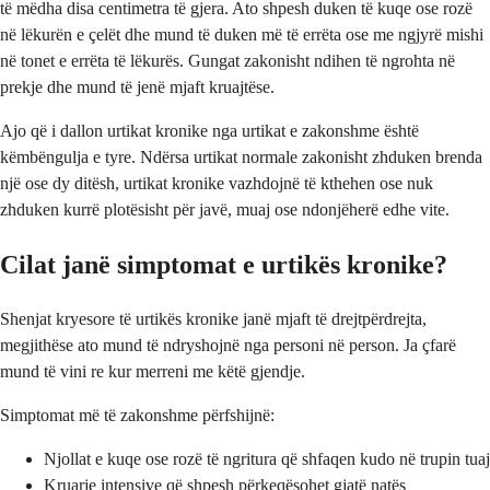
të mëdha disa centimetra të gjera. Ato shpesh duken të kuqe ose rozë
në lëkurën e çelët dhe mund të duken më të errëta ose me ngjyrë mishi
në tonet e errëta të lëkurës. Gungat zakonisht ndihen të ngrohta në
prekje dhe mund të jenë mjaft kruajtëse.
Ajo që i dallon urtikat kronike nga urtikat e zakonshme është
këmbëngulja e tyre. Ndërsa urtikat normale zakonisht zhduken brenda
një ose dy ditësh, urtikat kronike vazhdojnë të kthehen ose nuk
zhduken kurrë plotësisht për javë, muaj ose ndonjëherë edhe vite.
Cilat janë simptomat e urtikës kronike?
Shenjat kryesore të urtikës kronike janë mjaft të drejtpërdrejta,
megjithëse ato mund të ndryshojnë nga personi në person. Ja çfarë
mund të vini re kur merreni me këtë gjendje.
Simptomat më të zakonshme përfshijnë:
Njollat e kuqe ose rozë të ngritura që shfaqen kudo në trupin tuaj
Kruarje intensive që shpesh përkeqësohet gjatë natës