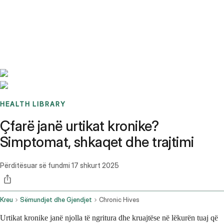
Benchmarks
Stories
FAQ
Sign up / Log in
HEALTH LIBRARY
Çfarë janë urtikat kronike?
Simptomat, shkaqet dhe trajtimi
Përditësuar së fundmi
17 shkurt 2025
Kreu
Sëmundjet dhe Gjendjet
Chronic Hives
Urtikat kronike janë njolla të ngritura dhe kruajtëse në lëkurën tuaj që