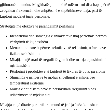
gjithmonë i mundur. Megjithatë, ju mund të ndërmarrni disa hapa për të
zvogëluar frekuencën dhe ashpërsinë e shpërthimeve tuaja, pasi të
kuptoni modelet tuaja personale.
Strategjitë më efektive të parandalimit përfshijnë:
Identifikimi dhe shmangia e shkaktarëve tuaj personalë përmes
vëzhgimit të kujdesshëm
Menaxhimi i stresit përmes teknikave të relaksimit, ushtrimeve
fizike ose këshillimit
Mbajtja e një orari të rregullt të gjumit dhe marrja e pushimit të
mjaftueshëm
Përdorimi i produkteve të kujdesit të lëkurës të buta, pa aromë
Shmangia e irrituesve të njohur si pëlhurat e ashpra ose
temperaturat ekstreme
Marrja e antihistamineve të përshkruara rregullisht sipas
udhëzimeve të mjekut tuaj
Mbajtja e një ditarie për urtikarie mund të jetë jashtëzakonisht e