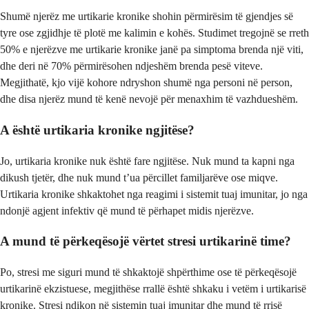
Shumë njerëz me urtikarie kronike shohin përmirësim të gjendjes së
tyre ose zgjidhje të plotë me kalimin e kohës. Studimet tregojnë se rreth
50% e njerëzve me urtikarie kronike janë pa simptoma brenda një viti,
dhe deri në 70% përmirësohen ndjeshëm brenda pesë viteve.
Megjithatë, kjo vijë kohore ndryshon shumë nga personi në person,
dhe disa njerëz mund të kenë nevojë për menaxhim të vazhdueshëm.
A është urtikaria kronike ngjitëse?
Jo, urtikaria kronike nuk është fare ngjitëse. Nuk mund ta kapni nga
dikush tjetër, dhe nuk mund t’ua përcillet familjarëve ose miqve.
Urtikaria kronike shkaktohet nga reagimi i sistemit tuaj imunitar, jo nga
ndonjë agjent infektiv që mund të përhapet midis njerëzve.
A mund të përkeqësojë vërtet stresi urtikarinë time?
Po, stresi me siguri mund të shkaktojë shpërthime ose të përkeqësojë
urtikarinë ekzistuese, megjithëse rrallë është shkaku i vetëm i urtikarisë
kronike. Stresi ndikon në sistemin tuaj imunitar dhe mund të rrisë