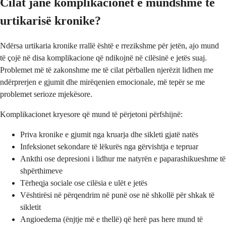
Cilat janë komplikacionet e mundshme të
urtikarisë kronike?
Ndërsa urtikaria kronike rrallë është e rrezikshme për jetën, ajo mund
të çojë në disa komplikacione që ndikojnë në cilësinë e jetës suaj.
Problemet më të zakonshme me të cilat përballen njerëzit lidhen me
ndërprerjen e gjumit dhe mirëqenien emocionale, më tepër se me
problemet serioze mjekësore.
Komplikacionet kryesore që mund të përjetoni përfshijnë:
Priva kronike e gjumit nga kruarja dhe sikleti gjatë natës
Infeksionet sekondare të lëkurës nga gërvishtja e tepruar
Ankthi ose depresioni i lidhur me natyrën e paparashikueshme të
shpërthimeve
Tërheqja sociale ose cilësia e ulët e jetës
Vështirësi në përqendrim në punë ose në shkollë për shkak të
sikletit
Angioedema (ënjtje më e thellë) që herë pas here mund të