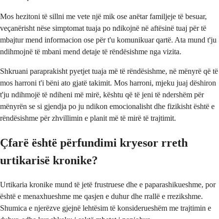
Mos hezitoni të sillni me vete një mik ose anëtar familjeje të besuar,
veçanërisht nëse simptomat tuaja po ndikojnë në aftësinë tuaj për të
mbajtur mend informacion ose për t'u komunikuar qartë. Ata mund t'ju
ndihmojnë të mbani mend detaje të rëndësishme nga vizita.
Shkruani paraprakisht pyetjet tuaja më të rëndësishme, në mënyrë që të
mos harroni t'i bëni ato gjatë takimit. Mos harroni, mjeku juaj dëshiron
t'ju ndihmojë të ndiheni më mirë, kështu që të jeni të ndershëm për
mënyrën se si gjendja po ju ndikon emocionalisht dhe fizikisht është e
rëndësishme për zhvillimin e planit më të mirë të trajtimit.
Çfarë është përfundimi kryesor rreth
urtikarisë kronike?
Urtikaria kronike mund të jetë frustruese dhe e paparashikueshme, por
është e menaxhueshme me qasjen e duhur dhe rrallë e rrezikshme.
Shumica e njerëzve gjejnë lehtësim të konsiderueshëm me trajtimin e