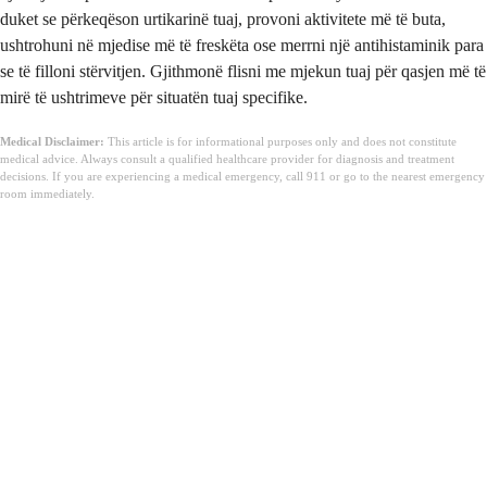
duket se përkeqëson urtikarinë tuaj, provoni aktivitete më të buta,
ushtrohuni në mjedise më të freskëta ose merrni një antihistaminik para
se të filloni stërvitjen. Gjithmonë flisni me mjekun tuaj për qasjen më të
mirë të ushtrimeve për situatën tuaj specifike.
Medical Disclaimer:
This article is for informational purposes only and does not constitute
medical advice. Always consult a qualified healthcare provider for diagnosis and treatment
decisions. If you are experiencing a medical emergency, call 911 or go to the nearest emergency
room immediately.