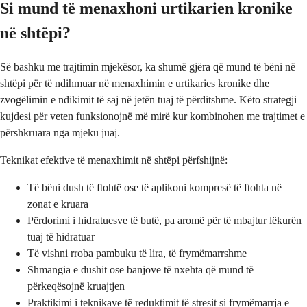
Si mund të menaxhoni urtikarien kronike
në shtëpi?
Së bashku me trajtimin mjekësor, ka shumë gjëra që mund të bëni në
shtëpi për të ndihmuar në menaxhimin e urtikaries kronike dhe
zvogëlimin e ndikimit të saj në jetën tuaj të përditshme. Këto strategji
kujdesi për veten funksionojnë më mirë kur kombinohen me trajtimet e
përshkruara nga mjeku juaj.
Teknikat efektive të menaxhimit në shtëpi përfshijnë:
Të bëni dush të ftohtë ose të aplikoni kompresë të ftohta në
zonat e kruara
Përdorimi i hidratuesve të butë, pa aromë për të mbajtur lëkurën
tuaj të hidratuar
Të vishni rroba pambuku të lira, të frymëmarrshme
Shmangia e dushit ose banjove të nxehta që mund të
përkeqësojnë kruajtjen
Praktikimi i teknikave të reduktimit të stresit si frymëmarrja e