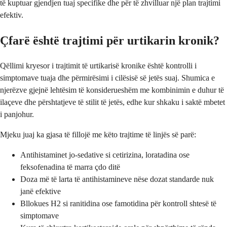
të kuptuar gjendjen tuaj specifike dhe për të zhvilluar një plan trajtimi
efektiv.
Çfarë është trajtimi për urtikarin kronik?
Qëllimi kryesor i trajtimit të urtikarisë kronike është kontrolli i
simptomave tuaja dhe përmirësimi i cilësisë së jetës suaj. Shumica e
njerëzve gjejnë lehtësim të konsiderueshëm me kombinimin e duhur të
ilaçeve dhe përshtatjeve të stilit të jetës, edhe kur shkaku i saktë mbetet
i panjohur.
Mjeku juaj ka gjasa të fillojë me këto trajtime të linjës së parë:
Antihistaminet jo-sedative si cetirizina, loratadina ose
feksofenadina të marra çdo ditë
Doza më të larta të antihistamineve nëse dozat standarde nuk
janë efektive
Bllokues H2 si ranitidina ose famotidina për kontroll shtesë të
simptomave