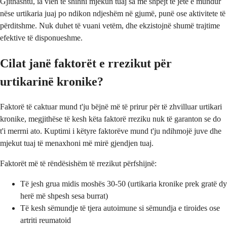
Gjithashtu, ia vlen të shihni mjekun tuaj sa më shpejt të jetë e mundur
nëse urtikaria juaj po ndikon ndjeshëm në gjumë, punë ose aktivitete të
përditshme. Nuk duhet të vuani vetëm, dhe ekzistojnë shumë trajtime
efektive të disponueshme.
Cilat janë faktorët e rrezikut për
urtikarinë kronike?
Faktorë të caktuar mund t'ju bëjnë më të prirur për të zhvilluar urtikari
kronike, megjithëse të kesh këta faktorë rreziku nuk të garanton se do
t'i merrni ato. Kuptimi i këtyre faktorëve mund t'ju ndihmojë juve dhe
mjekut tuaj të menaxhoni më mirë gjendjen tuaj.
Faktorët më të rëndësishëm të rrezikut përfshijnë:
Të jesh grua midis moshës 30-50 (urtikaria kronike prek gratë dy
herë më shpesh sesa burrat)
Të kesh sëmundje të tjera autoimune si sëmundja e tiroides ose
artriti reumatoid