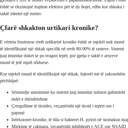
është se ekzistojnë trajtime efektive për të dy llojet, edhe kur shkaku i
saktë mbetet një mister.
Çfarë shkakton urtikari kronike?
E vërteta frustruese rreth urtikarisë kronike është se mjekët nuk mund
të identifikojnë një shkak specifik në rreth 80-90% të rasteve. Sistemi
juaj imunitar duket se po reagon tepër, por gjetja e saktë e arsyeve
mund të jetë mjaft sfiduese.
Kur mjekët mund të identifikojnë një shkak, fajtorët më të zakonshëm
përfshijnë:
Sëmundje autoimune ku sistemi juaj imunitar sulmon gabimisht
indet e shëndetshme
Çrregullime të tiroides, veçanërisht një tiroid i tepërt ose i
papunë
Infeksionet kronike, të tilla si bakteret H. pylori në stomakun tuaj
Mjekime të caktuara, veçanërisht inhibitorët e ACE ose NSAID