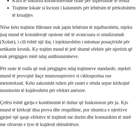
Kura të shkurtra kortikosteroide orale për shpërthime të rënda
Trajtime lokale si locioni i kalaminës për lehtësim të përkohshëm
të kruajtjes
Nëse këto trajtime fillestare nuk japin lehtësim të mjaftueshëm, mjeku
juaj mund të konsiderojë opsione më të avancuara si omalizumab
(Xolair), i cili është një ilaç i injektueshëm i miratuar posaçërisht për
urtikarin kronik. Ky trajtim mund të jetë shumë efektiv për njerëzit që
nuk përgjigjen mirë ndaj antihistamineve.
Për raste të rralla që nuk përgjigjen ndaj trajtimeve standarde, mjekët
mund të provojnë ilaçe imunosupresive si ciklosporina ose
metotreksati. Këto zakonisht ruhen për rastet e rënda sepse kërkojnë
monitorim të kujdesshëm për efektet anësore.
Çelësi është gjetja e kombinimit të duhur që funksionon për ju. Kjo
mund të kërkojë disa prova dhe rregullime, por shumica e njerëzve
gjejnë një qasje efektive të trajtimit me durim dhe komunikim të mirë
me ofruesin e tyre të kujdesit shëndetësor.