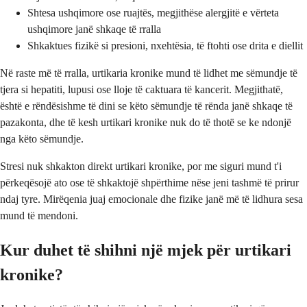
Shtesa ushqimore ose ruajtës, megjithëse alergjitë e vërteta
ushqimore janë shkaqe të rralla
Shkaktues fizikë si presioni, nxehtësia, të ftohti ose drita e diellit
Në raste më të rralla, urtikaria kronike mund të lidhet me sëmundje të
tjera si hepatiti, lupusi ose lloje të caktuara të kancerit. Megjithatë,
është e rëndësishme të dini se këto sëmundje të rënda janë shkaqe të
pazakonta, dhe të kesh urtikari kronike nuk do të thotë se ke ndonjë
nga këto sëmundje.
Stresi nuk shkakton direkt urtikari kronike, por me siguri mund t'i
përkeqësojë ato ose të shkaktojë shpërthime nëse jeni tashmë të prirur
ndaj tyre. Mirëqenia juaj emocionale dhe fizike janë më të lidhura sesa
mund të mendoni.
Kur duhet të shihni një mjek për urtikari
kronike?