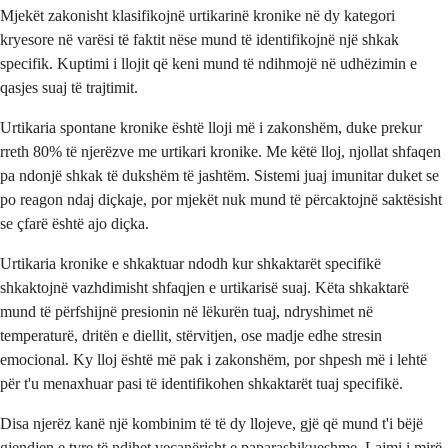
Mjekët zakonisht klasifikojnë urtikarinë kronike në dy kategori
kryesore në varësi të faktit nëse mund të identifikojnë një shkak
specifik. Kuptimi i llojit që keni mund të ndihmojë në udhëzimin e
qasjes suaj të trajtimit.
Urtikaria spontane kronike është lloji më i zakonshëm, duke prekur
rreth 80% të njerëzve me urtikari kronike. Me këtë lloj, njollat shfaqen
pa ndonjë shkak të dukshëm të jashtëm. Sistemi juaj imunitar duket se
po reagon ndaj diçkaje, por mjekët nuk mund të përcaktojnë saktësisht
se çfarë është ajo diçka.
Urtikaria kronike e shkaktuar ndodh kur shkaktarët specifikë
shkaktojnë vazhdimisht shfaqjen e urtikarisë suaj. Këta shkaktarë
mund të përfshijnë presionin në lëkurën tuaj, ndryshimet në
temperaturë, dritën e diellit, stërvitjen, ose madje edhe stresin
emocional. Ky lloj është më pak i zakonshëm, por shpesh më i lehtë
për t'u menaxhuar pasi të identifikohen shkaktarët tuaj specifikë.
Disa njerëz kanë një kombinim të të dy llojeve, gjë që mund t'i bëjë
gjendjen e tyre të ndihet veçanërisht e paparashikueshme. Lajmi i mirë