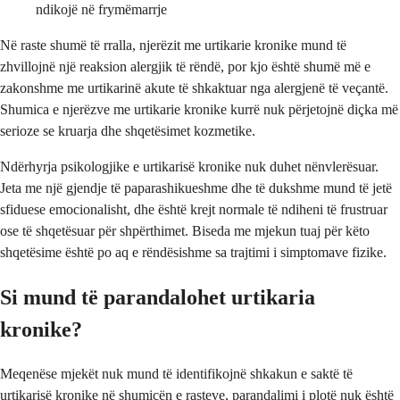
ndikojë në frymëmarrje
Në raste shumë të rralla, njerëzit me urtikarie kronike mund të
zhvillojnë një reaksion alergjik të rëndë, por kjo është shumë më e
zakonshme me urtikarinë akute të shkaktuar nga alergjenë të veçantë.
Shumica e njerëzve me urtikarie kronike kurrë nuk përjetojnë diçka më
serioze se kruarja dhe shqetësimet kozmetike.
Ndërhyrja psikologjike e urtikarisë kronike nuk duhet nënvlerësuar.
Jeta me një gjendje të paparashikueshme dhe të dukshme mund të jetë
sfiduese emocionalisht, dhe është krejt normale të ndiheni të frustruar
ose të shqetësuar për shpërthimet. Biseda me mjekun tuaj për këto
shqetësime është po aq e rëndësishme sa trajtimi i simptomave fizike.
Si mund të parandalohet urtikaria
kronike?
Meqenëse mjekët nuk mund të identifikojnë shkakun e saktë të
urtikarisë kronike në shumicën e rasteve, parandalimi i plotë nuk është