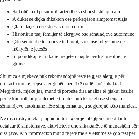
Sa kohë keni pasur urtikariet dhe sa shpesh shfaqen ato
A duket se diçka shkakton ose përkeqëson simptomat tuaja
Çfarë ilaçesh ose shtesash po merrni
Historikun tuaj familjar të alergjive ose sëmundjeve autoimune
Çdo sëmundje të kohëve të fundit, stres ose ndryshime në
mënyrën e jetesës
Si po ndikojnë urtikariet në jetën tuaj të përditshme dhe në
gjumë
Shumica e mjekëve nuk rekomandojnë teste të gjera alergjie për
urtikari kronike, sepse alergjenët specifikë rrallë janë shkaktari.
Megjithatë, mjeku juaj mund të porositë disa analiza të gjakut bazike
për të kontrolluar problemet e tiroides, infeksionet ose shenjat e
sëmundjeve autoimune nëse simptomat tuaja sugjerojnë këto mundësi.
Në disa raste, mjeku juaj mund të sugjerojë mbajtjen e një ditar të
detajuar të simptomave, aktiviteteve dhe shkaktarëve të mundshëm për
disa javë. Kjo informacion mund të jetë më e vlefshme se çdo test për