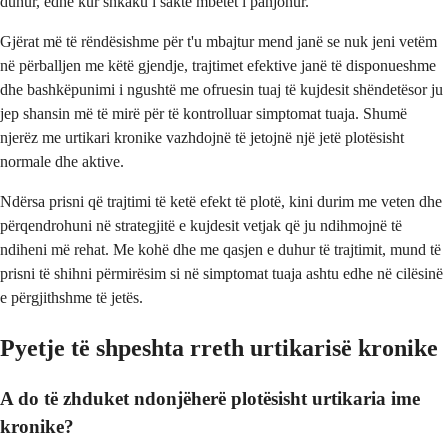
duhur, edhe kur shkaku i saktë mbetet i panjohur.
Gjërat më të rëndësishme për t'u mbajtur mend janë se nuk jeni vetëm
në përballjen me këtë gjendje, trajtimet efektive janë të disponueshme
dhe bashkëpunimi i ngushtë me ofruesin tuaj të kujdesit shëndetësor ju
jep shansin më të mirë për të kontrolluar simptomat tuaja. Shumë
njerëz me urtikari kronike vazhdojnë të jetojnë një jetë plotësisht
normale dhe aktive.
Ndërsa prisni që trajtimi të ketë efekt të plotë, kini durim me veten dhe
përqendrohuni në strategjitë e kujdesit vetjak që ju ndihmojnë të
ndiheni më rehat. Me kohë dhe me qasjen e duhur të trajtimit, mund të
prisni të shihni përmirësim si në simptomat tuaja ashtu edhe në cilësinë
e përgjithshme të jetës.
Pyetje të shpeshta rreth urtikarisë kronike
A do të zhduket ndonjëherë plotësisht urtikaria ime
kronike?