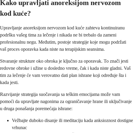
Kako upravljati anoreksijom nervozom
kod kuće?
Upravljanje anoreksijom nervozom kod kuće zahteva kontinuiranu
podršku vašeg tima za lečenje i nikada ne bi trebalo da zameni
profesionalnu negu. Međutim, postoje strategije koje mogu podržati
vaš proces oporavka kada niste na terapijskim seansima.
Stvaranje strukture oko obroka je ključno za oporavak. To znači jesti
redovne obroke i užine u dosledno vreme, čak i kada niste gladni. Vaš
tim za lečenje će vam verovatno dati plan ishrane koji određuje šta i
kada jesti.
Razvijanje strategija suočavanja sa teškim emocijama može vam
pomoći da upravljate nagonima za ograničavanje hrane ili uključivanje
u druga ponašanja poremećaja ishrane:
Vežbajte duboko disanje ili meditaciju kada anksioznost dostigne
vrhunac