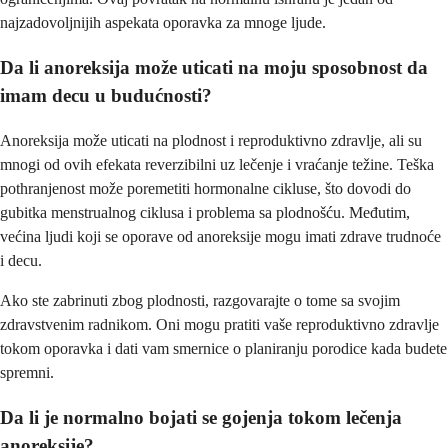
najzadovoljnijih aspekata oporavka za mnoge ljude.
Da li anoreksija može uticati na moju sposobnost da
imam decu u budućnosti?
Anoreksija može uticati na plodnost i reproduktivno zdravlje, ali su
mnogi od ovih efekata reverzibilni uz lečenje i vraćanje težine. Teška
pothranjenost može poremetiti hormonalne cikluse, što dovodi do
gubitka menstrualnog ciklusa i problema sa plodnošću. Međutim,
većina ljudi koji se oporave od anoreksije mogu imati zdrave trudnoće
i decu.
Ako ste zabrinuti zbog plodnosti, razgovarajte o tome sa svojim
zdravstvenim radnikom. Oni mogu pratiti vaše reproduktivno zdravlje
tokom oporavka i dati vam smernice o planiranju porodice kada budete
spremni.
Da li je normalno bojati se gojenja tokom lečenja
anoreksije?