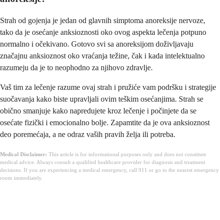
Strah od gojenja je jedan od glavnih simptoma anoreksije nervoze,
tako da je osećanje anksioznosti oko ovog aspekta lečenja potpuno
normalno i očekivano. Gotovo svi sa anoreksijom doživljavaju
značajnu anksioznost oko vraćanja težine, čak i kada intelektualno
razumeju da je to neophodno za njihovo zdravlje.
Vaš tim za lečenje razume ovaj strah i pružiće vam podršku i strategije
suočavanja kako biste upravljali ovim teškim osećanjima. Strah se
obično smanjuje kako napredujete kroz lečenje i počinjete da se
osećate fizički i emocionalno bolje. Zapamtite da je ova anksioznost
deo poremećaja, a ne odraz vaših pravih želja ili potreba.
Medical Disclaimer:
This article is for informational purposes only and does not constitute
medical advice. Always consult a qualified healthcare provider for diagnosis and treatment
decisions. If you are experiencing a medical emergency, call 911 or go to the nearest emergency
room immediately.