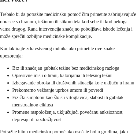
Trebalo bi da potražite medicinsku pomoć čim primetite zabrinjavajuće
obrasce sa hranom, težinom ili slikom tela kod sebe ili kod nekoga
vama dragog. Rana intervencija značajno poboljšava ishode lečenja i
može sprečiti ozbiljne medicinske komplikacije.
Kontaktirajte zdravstvenog radnika ako primetite ove znake
upozorenja:
Brz ili značajan gubitak težine bez medicinskog razloga
Opsesivne misli o hrani, kalorijama ili telesnoj težini
Izbegavanje obroka ili društvenih situacija koje uključuju hranu
Prekomerno vežbanje uprkos umoru ili povredi
Fizički simptomi kao što su vrtoglavica, slabost ili gubitak
menstrualnog ciklusa
Promene raspoloženja, uključujući povećanu anksioznost,
depresiju ili razdražljivost
Potražite hitnu medicinsku pomoć ako osećate bol u grudima, jaku