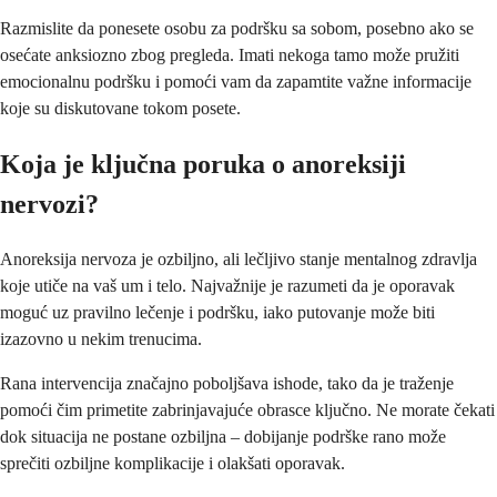
Razmislite da ponesete osobu za podršku sa sobom, posebno ako se
osećate anksiozno zbog pregleda. Imati nekoga tamo može pružiti
emocionalnu podršku i pomoći vam da zapamtite važne informacije
koje su diskutovane tokom posete.
Koja je ključna poruka o anoreksiji
nervozi?
Anoreksija nervoza je ozbiljno, ali lečljivo stanje mentalnog zdravlja
koje utiče na vaš um i telo. Najvažnije je razumeti da je oporavak
moguć uz pravilno lečenje i podršku, iako putovanje može biti
izazovno u nekim trenucima.
Rana intervencija značajno poboljšava ishode, tako da je traženje
pomoći čim primetite zabrinjavajuće obrasce ključno. Ne morate čekati
dok situacija ne postane ozbiljna – dobijanje podrške rano može
sprečiti ozbiljne komplikacije i olakšati oporavak.