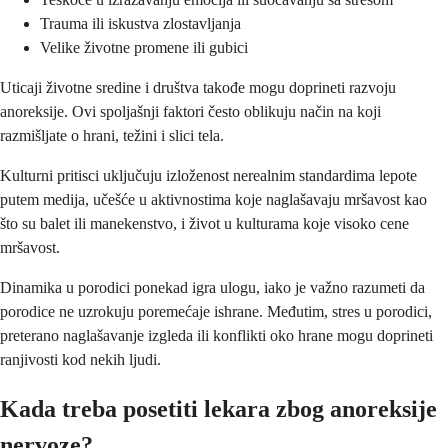
Trauma ili iskustva zlostavljanja
Velike životne promene ili gubici
Uticaji životne sredine i društva takođe mogu doprineti razvoju
anoreksije. Ovi spoljašnji faktori često oblikuju način na koji
razmišljate o hrani, težini i slici tela.
Kulturni pritisci uključuju izloženost nerealnim standardima lepote
putem medija, učešće u aktivnostima koje naglašavaju mršavost kao
što su balet ili manekenstvo, i život u kulturama koje visoko cene
mršavost.
Dinamika u porodici ponekad igra ulogu, iako je važno razumeti da
porodice ne uzrokuju poremećaje ishrane. Međutim, stres u porodici,
preterano naglašavanje izgleda ili konflikti oko hrane mogu doprineti
ranjivosti kod nekih ljudi.
Kada treba posetiti lekara zbog anoreksije
nervoze?