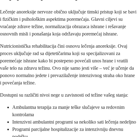
Lečenje anoreksije nervoze obično uključuje timski pristup koji se bavi
i fizičkim i psihološkim aspektima poremećaja. Glavni ciljevi su
vraćanje zdrave težine, normalizacija obrazaca ishrane i rešavanje
osnovnih misli i ponašanja koja održavaju poremećaj ishrane.
Nutricionistička rehabilitacija čini osnovu lečenja anoreksije. Ovaj
proces uključuje rad sa dijetetičarima koji su specijalizovani za
poremećaje ishrane kako bi postepeno povećali unos hrane i vratili
vaše telo na zdravu težinu. Ovo nije samo jesti više – već je učenje da
ponovo normalno jedete i prevazilaženje intenzivnog straha oko hrane
i povećanja težine.
Dostupni su različiti nivoi nege u zavisnosti od težine vašeg stanja:
Ambulantna terapija za manje teške slučajeve sa redovnim
kontrolama
Intenzivni ambulantni programi sa nekoliko sati lečenja nedeljno
Programi parcijalne hospitalizacije za intenzivniju dnevnu
podršku