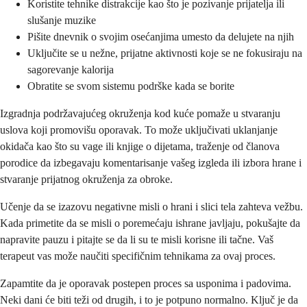
Koristite tehnike distrakcije kao što je pozivanje prijatelja ili
slušanje muzike
Pišite dnevnik o svojim osećanjima umesto da delujete na njih
Uključite se u nežne, prijatne aktivnosti koje se ne fokusiraju na
sagorevanje kalorija
Obratite se svom sistemu podrške kada se borite
Izgradnja podržavajućeg okruženja kod kuće pomaže u stvaranju
uslova koji promovišu oporavak. To može uključivati uklanjanje
okidača kao što su vage ili knjige o dijetama, traženje od članova
porodice da izbegavaju komentarisanje vašeg izgleda ili izbora hrane i
stvaranje prijatnog okruženja za obroke.
Učenje da se izazovu negativne misli o hrani i slici tela zahteva vežbu.
Kada primetite da se misli o poremećaju ishrane javljaju, pokušajte da
napravite pauzu i pitajte se da li su te misli korisne ili tačne. Vaš
terapeut vas može naučiti specifičnim tehnikama za ovaj proces.
Zapamtite da je oporavak postepen proces sa usponima i padovima.
Neki dani će biti teži od drugih, i to je potpuno normalno. Ključ je da