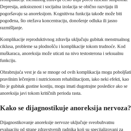
Depresija, anksioznost i socijalna izolacija se obično razvijaju ili
pogoršavaju sa anoreksijom. Kognitivna funkcija takođe može biti
pogođena, što otežava koncentraciju, donošenje odluka ili jasno
razmišljanje.
Komplikacije reproduktivnog zdravlja uključuju gubitak menstrualnog
ciklusa, probleme sa plodnošću i komplikacije tokom trudnoće. Kod
muškaraca, anoreksija može uticati na nivo testosterona i seksualnu
funkciju.
Ohrabrujuća vest je da se mnoge od ovih komplikacija mogu poboljšati
pravilnim lečenjem i nutricionom rehabilitacijom, iako neki efekti, kao
što je gubitak gustine kostiju, mogu imati dugotrajne posledice ako se
anoreksija javi tokom kritičnih perioda rasta.
Kako se dijagnostikuje anoreksija nervoza?
Dijagnostikovanje anoreksije nervoze uključuje sveobuhvatnu
evaluaciju od strane zdravstvenih radnika koji su specijalizovani za