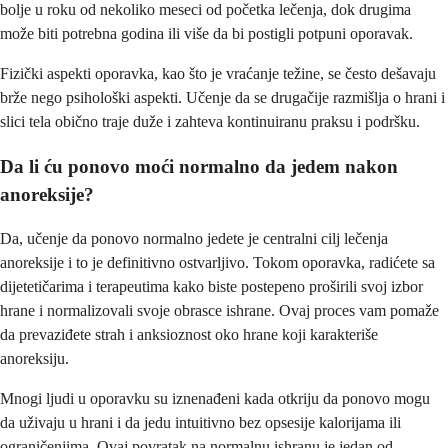
bolje u roku od nekoliko meseci od početka lečenja, dok drugima
može biti potrebna godina ili više da bi postigli potpuni oporavak.
Fizički aspekti oporavka, kao što je vraćanje težine, se često dešavaju
brže nego psihološki aspekti. Učenje da se drugačije razmišlja o hrani i
slici tela obično traje duže i zahteva kontinuiranu praksu i podršku.
Da li ću ponovo moći normalno da jedem nakon
anoreksije?
Da, učenje da ponovo normalno jedete je centralni cilj lečenja
anoreksije i to je definitivno ostvarljivo. Tokom oporavka, radićete sa
dijetetičarima i terapeutima kako biste postepeno proširili svoj izbor
hrane i normalizovali svoje obrasce ishrane. Ovaj proces vam pomaže
da prevaziđete strah i anksioznost oko hrane koji karakteriše
anoreksiju.
Mnogi ljudi u oporavku su iznenađeni kada otkriju da ponovo mogu
da uživaju u hrani i da jedu intuitivno bez opsesije kalorijama ili
ograničenjima. Ovaj povratak na normalnu ishranu je jedan od