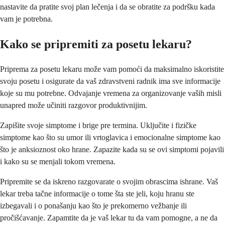
nastavite da pratite svoj plan lečenja i da se obratite za podršku kada
vam je potrebna.
Kako se pripremiti za posetu lekaru?
Priprema za posetu lekaru može vam pomoći da maksimalno iskoristite
svoju posetu i osigurate da vaš zdravstveni radnik ima sve informacije
koje su mu potrebne. Odvajanje vremena za organizovanje vaših misli
unapred može učiniti razgovor produktivnijim.
Zapišite svoje simptome i brige pre termina. Uključite i fizičke
simptome kao što su umor ili vrtoglavica i emocionalne simptome kao
što je anksioznost oko hrane. Zapazite kada su se ovi simptomi pojavili
i kako su se menjali tokom vremena.
Pripremite se da iskreno razgovarate o svojim obrascima ishrane. Vaš
lekar treba tačne informacije o tome šta ste jeli, koju hranu ste
izbegavali i o ponašanju kao što je prekomerno vežbanje ili
pročišćavanje. Zapamtite da je vaš lekar tu da vam pomogne, a ne da