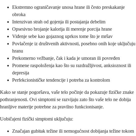
Ekstremno ograničavanje unosa hrane ili često preskakanje
obroka
Intenzivan strah od gojenja ili postajanja debelim
Opsesivno brojanje kalorija ili merenje porcija hrane
Viđenje sebe kao gojaznog uprkos tome što je mršav
Povlačenje iz društvenih aktivnosti, posebno onih koje uključuju
hranu
Prekomerno vežbanje, čak i kada je umoran ili povređen
Promene raspoloženja kao što su razdražljivost, anksioznost ili
depresija
Perfekcionističke tendencije i potreba za kontrolom
Kako se stanje pogoršava, vaše telo počinje da pokazuje fizičke znake
pothranjenosti. Ovi simptomi se razvijaju zato što vaše telo ne dobija
hranljive materije potrebne za pravilno funkcionisanje.
Uobičajeni fizički simptomi uključuju:
Značajan gubitak težine ili nemogućnost dobijanja težine tokom