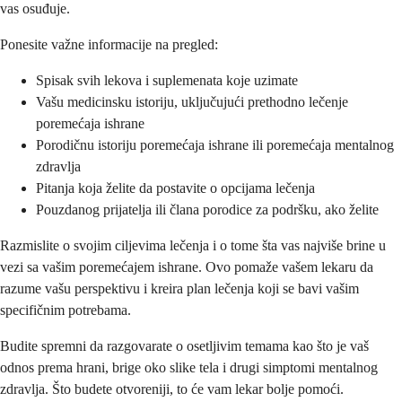
vas osuđuje.
Ponesite važne informacije na pregled:
Spisak svih lekova i suplemenata koje uzimate
Vašu medicinsku istoriju, uključujući prethodno lečenje
poremećaja ishrane
Porodičnu istoriju poremećaja ishrane ili poremećaja mentalnog
zdravlja
Pitanja koja želite da postavite o opcijama lečenja
Pouzdanog prijatelja ili člana porodice za podršku, ako želite
Razmislite o svojim ciljevima lečenja i o tome šta vas najviše brine u
vezi sa vašim poremećajem ishrane. Ovo pomaže vašem lekaru da
razume vašu perspektivu i kreira plan lečenja koji se bavi vašim
specifičnim potrebama.
Budite spremni da razgovarate o osetljivim temama kao što je vaš
odnos prema hrani, brige oko slike tela i drugi simptomi mentalnog
zdravlja. Što budete otvoreniji, to će vam lekar bolje pomoći.