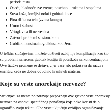
perioda rasta
Osećaj hladnoće sve vreme, posebno u rukama i stopalima
Suva koža, lomljivi nokti i gubitak kose
Fina dlaka na telu (zvana lanugo)
Umor i slabost
Vrtoglavica ili nesvestica
Zatvor i problemi sa stomakom
Gubitak menstrualnog ciklusa kod žena
U teškim slučajevima, možete doživeti ozbiljnije komplikacije kao što
su problemi sa srcem, gubitak kostiju ili poteškoće sa koncentracijom.
Ove fizičke promene se dešavaju jer vaše telo pokušava da sačuva
energiju kada ne dobija dovoljno hranljivih materija.
Koje su vrste anoreksije nervoze?
Stručnjaci za mentalno zdravlje prepoznaju dve glavne vrste anoreksije
nervoze na osnovu specifičnog ponašanja koje neko koristi da bi
ograničio svoju težinu. Obe vrste uključuju ozbiljno ograničavanje