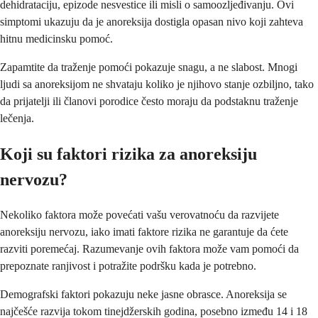
dehidrataciju, epizode nesvestice ili misli o samoozljeđivanju. Ovi
simptomi ukazuju da je anoreksija dostigla opasan nivo koji zahteva
hitnu medicinsku pomoć.
Zapamtite da traženje pomoći pokazuje snagu, a ne slabost. Mnogi
ljudi sa anoreksijom ne shvataju koliko je njihovo stanje ozbiljno, tako
da prijatelji ili članovi porodice često moraju da podstaknu traženje
lečenja.
Koji su faktori rizika za anoreksiju
nervozu?
Nekoliko faktora može povećati vašu verovatnoću da razvijete
anoreksiju nervozu, iako imati faktore rizika ne garantuje da ćete
razviti poremećaj. Razumevanje ovih faktora može vam pomoći da
prepoznate ranjivost i potražite podršku kada je potrebno.
Demografski faktori pokazuju neke jasne obrasce. Anoreksija se
najčešće razvija tokom tinejdžerskih godina, posebno između 14 i 18