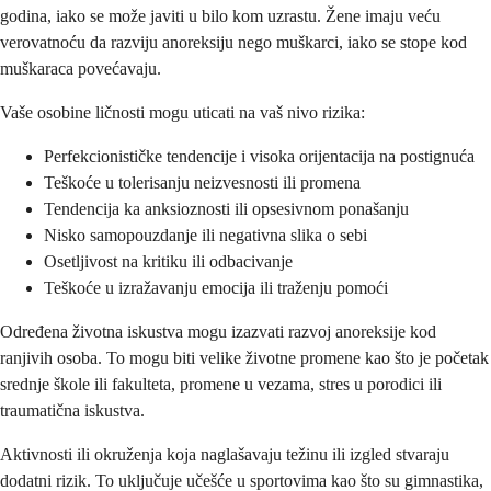
godina, iako se može javiti u bilo kom uzrastu. Žene imaju veću
verovatnoću da razviju anoreksiju nego muškarci, iako se stope kod
muškaraca povećavaju.
Vaše osobine ličnosti mogu uticati na vaš nivo rizika:
Perfekcionističke tendencije i visoka orijentacija na postignuća
Teškoće u tolerisanju neizvesnosti ili promena
Tendencija ka anksioznosti ili opsesivnom ponašanju
Nisko samopouzdanje ili negativna slika o sebi
Osetljivost na kritiku ili odbacivanje
Teškoće u izražavanju emocija ili traženju pomoći
Određena životna iskustva mogu izazvati razvoj anoreksije kod
ranjivih osoba. To mogu biti velike životne promene kao što je početak
srednje škole ili fakulteta, promene u vezama, stres u porodici ili
traumatična iskustva.
Aktivnosti ili okruženja koja naglašavaju težinu ili izgled stvaraju
dodatni rizik. To uključuje učešće u sportovima kao što su gimnastika,