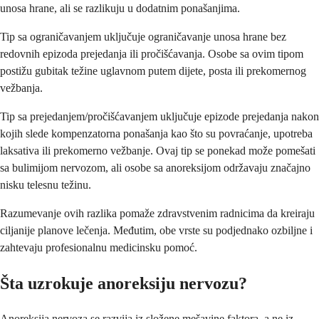
unosa hrane, ali se razlikuju u dodatnim ponašanjima.
Tip sa ograničavanjem uključuje ograničavanje unosa hrane bez
redovnih epizoda prejedanja ili pročišćavanja. Osobe sa ovim tipom
postižu gubitak težine uglavnom putem dijete, posta ili prekomernog
vežbanja.
Tip sa prejedanjem/pročišćavanjem uključuje epizode prejedanja nakon
kojih slede kompenzatorna ponašanja kao što su povraćanje, upotreba
laksativa ili prekomerno vežbanje. Ovaj tip se ponekad može pomešati
sa bulimijom nervozom, ali osobe sa anoreksijom održavaju značajno
nisku telesnu težinu.
Razumevanje ovih razlika pomaže zdravstvenim radnicima da kreiraju
ciljanije planove lečenja. Međutim, obe vrste su podjednako ozbiljne i
zahtevaju profesionalnu medicinsku pomoć.
Šta uzrokuje anoreksiju nervozu?
Anoreksija nervoza se razvija iz složene mešavine faktora, a ne iz