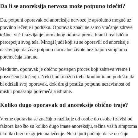
Da li se anoreksija nervoza može potpuno izlečiti?
Da, potpuni oporavak od anoreksije nervoze je apsolutno moguć uz
pravilno lečenje i podršku. Oporavak znači ne samo vraćanje zdrave
težine, već i razvijanje normalnog odnosa prema hrani i realističnu
percepciju svog tela. Mnogi ljudi koji su se oporavili od anoreksije
nastavljaju da žive potpuno normalne živote bez trajnih simptoma
poremećaja ishrane.
Međutim, oporavak je obično postepen proces koji zahteva vreme i
posvećenost lečenju. Neki ljudi možda treba kontinuiranu podršku da
bi održali svoj oporavak, dok drugi postižu potpunu nezavisnost od
misli i ponašanja poremećaja ishrane.
Koliko dugo oporavak od anoreksije obično traje?
Vreme oporavka se značajno razlikuje od osobe do osobe i zavisi od
faktora kao što su koliko dugo imate anoreksiju, težina vaših simptoma
i koliko brzo reagujete na lečenje. Neki ljudi počinju da se osećaju