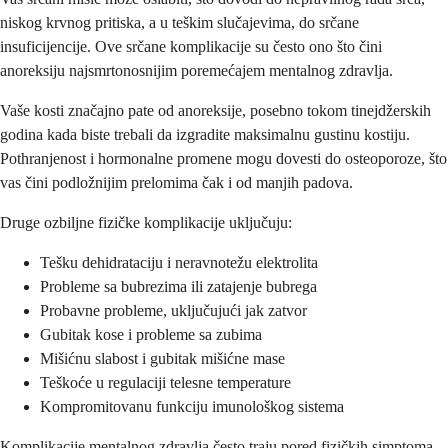
niskog krvnog pritiska, a u teškim slučajevima, do srčane
insuficijencije. Ove srčane komplikacije su često ono što čini
anoreksiju najsmrtonosnijim poremećajem mentalnog zdravlja.
Vaše kosti značajno pate od anoreksije, posebno tokom tinejdžerskih
godina kada biste trebali da izgradite maksimalnu gustinu kostiju.
Pothranjenost i hormonalne promene mogu dovesti do osteoporoze, što
vas čini podložnijim prelomima čak i od manjih padova.
Druge ozbiljne fizičke komplikacije uključuju:
Tešku dehidrataciju i neravnotežu elektrolita
Probleme sa bubrezima ili zatajenje bubrega
Probavne probleme, uključujući jak zatvor
Gubitak kose i probleme sa zubima
Mišićnu slabost i gubitak mišićne mase
Teškoće u regulaciji telesne temperature
Kompromitovanu funkciju imunološkog sistema
Komplikacije mentalnog zdravlja često traju pored fizičkih simptoma.