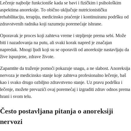
Lečenje najbolje funkcioniše kada se bavi i fizičkim i psihološkim
aspektima anoreksije. To obično uključuje nutricionističku
rehabilitaciju, terapiju, medicinsko praćenje i kontinuiranu podršku od
zdravstvenih radnika koji razumeju poremećaje ishrane.
Oporavak je proces koji zahteva vreme i strpljenje prema sebi. Može
biti i nazadovanja na putu, ali svaki korak napred je značajan
napredak. Mnogi ljudi koji su se oporavili od anoreksije nastavljaju da
žive ispunjene, zdrave živote.
Zapamtite da traženje pomoći pokazuje snagu, a ne slabost. Anoreksija
nervoza je medicinsko stanje koje zahteva profesionalno lečenje, baš
kao i svako drugo ozbiljno zdravstveno stanje. Uz pravu podršku i
lečenje, možete prevazići ovaj poremećaj i izgraditi zdrav odnos prema
hrani i svom telu.
Često postavljana pitanja o anoreksiji
nervozi