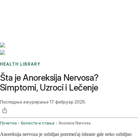
Benchmarks
Stories
FAQ
Sign up / Log in
HEALTH LIBRARY
Šta je Anoreksija Nervosa?
Simptomi, Uzroci i Lečenje
Последње ажурирање
17. фебруар 2025.
Почетна
Болести и стања
Anorexia Nervosa
Anoreksija nervoza je ozbiljan poremećaj ishrane gde neko ozbiljno