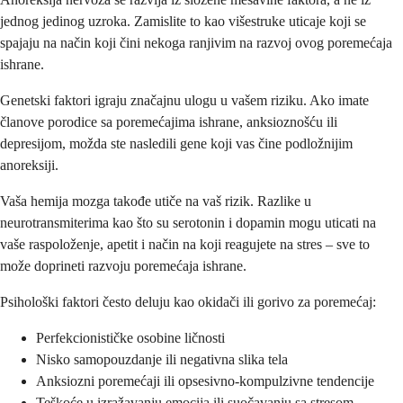
jednog jedinog uzroka. Zamislite to kao višestruke uticaje koji se
spajaju na način koji čini nekoga ranjivim na razvoj ovog poremećaja
ishrane.
Genetski faktori igraju značajnu ulogu u vašem riziku. Ako imate
članove porodice sa poremećajima ishrane, anksioznošću ili
depresijom, možda ste nasledili gene koji vas čine podložnijim
anoreksiji.
Vaša hemija mozga takođe utiče na vaš rizik. Razlike u
neurotransmiterima kao što su serotonin i dopamin mogu uticati na
vaše raspoloženje, apetit i način na koji reagujete na stres – sve to
može doprineti razvoju poremećaja ishrane.
Psihološki faktori često deluju kao okidači ili gorivo za poremećaj:
Perfekcionističke osobine ličnosti
Nisko samopouzdanje ili negativna slika tela
Anksiozni poremećaji ili opsesivno-kompulzivne tendencije
Teškoće u izražavanju emocija ili suočavanju sa stresom