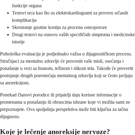
funkcije organa
Testovi srca kao što su elektrokardiogrami za proveru srčanih
komplikacija
Skeniranje gustine kostiju za procenu osteoporoze
Drugi testovi na osnovu vaših specifičnih simptoma i medicinske
istorije
Psihološka evaluacija je podjednako važna u dijagnostičkom procesu.
Stručnjaci za mentalno zdravlje će proceniti vaše misli, osećanja i
ponašanje u vezi sa hranom, težinom i slikom tela. Takođe će proveriti
postojanje drugih poremećaja mentalnog zdravlja koji se često javljaju
sa anoreksijom.
Ponekad članovi porodice ili prijatelji daju korisne informacije o
promenama u ponašanju ili obrascima ishrane koje vi možda sami ne
prepoznajete. Ova spoljašnja perspektiva može biti ključna za tačnu
dijagnozu.
Koje je lečenje anoreksije nervoze?