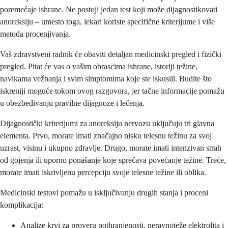
poremećaje ishrane. Ne postoji jedan test koji može dijagnostikovati
anoreksiju – umesto toga, lekari koriste specifične kriterijume i više
metoda procenjivanja.
Vaš zdravstveni radnik će obaviti detaljan medicinski pregled i fizički
pregled. Pitat će vas o vašim obrascima ishrane, istoriji težine,
navikama vežbanja i svim simptomima koje ste iskusili. Budite što
iskreniji moguće tokom ovog razgovora, jer tačne informacije pomažu
u obezbeđivanju pravilne dijagnoze i lečenja.
Dijagnostički kriterijumi za anoreksiju nervozu uključuju tri glavna
elementa. Prvo, morate imati značajno nisku telesnu težinu za svoj
uzrast, visinu i ukupno zdravlje. Drugo, morate imati intenzivan strah
od gojenja ili uporno ponašanje koje sprečava povećanje težine. Treće,
morate imati iskrivljenu percepciju svoje telesne težine ili oblika.
Medicinski testovi pomažu u isključivanju drugih stanja i proceni
komplikacija:
Analize krvi za proveru pothranjenosti, neravnoteže elektrolita i