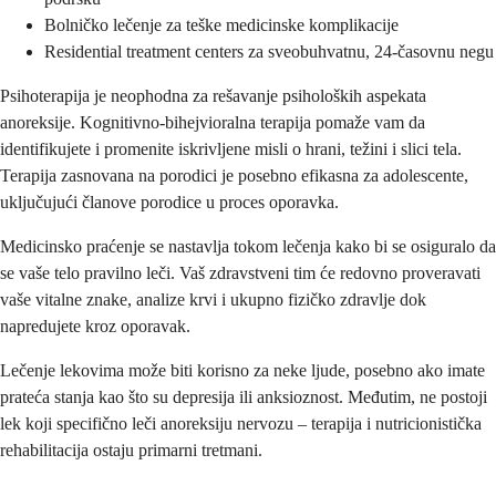
Bolničko lečenje za teške medicinske komplikacije
Residential treatment centers za sveobuhvatnu, 24-časovnu negu
Psihoterapija je neophodna za rešavanje psiholoških aspekata
anoreksije. Kognitivno-bihejvioralna terapija pomaže vam da
identifikujete i promenite iskrivljene misli o hrani, težini i slici tela.
Terapija zasnovana na porodici je posebno efikasna za adolescente,
uključujući članove porodice u proces oporavka.
Medicinsko praćenje se nastavlja tokom lečenja kako bi se osiguralo da
se vaše telo pravilno leči. Vaš zdravstveni tim će redovno proveravati
vaše vitalne znake, analize krvi i ukupno fizičko zdravlje dok
napredujete kroz oporavak.
Lečenje lekovima može biti korisno za neke ljude, posebno ako imate
prateća stanja kao što su depresija ili anksioznost. Međutim, ne postoji
lek koji specifično leči anoreksiju nervozu – terapija i nutricionistička
rehabilitacija ostaju primarni tretmani.