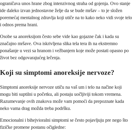
ograničava unos hrane zbog intenzivnog straha od gojenja. Ovo stanje
ide daleko izvan jednostavne želje da se bude mršav – to je složen
poremećaj mentalnog zdravlja koji utiče na to kako neko vidi svoje telo
i odnos prema hrani.
Osobe sa anoreksijom često sebe vide kao gojazne čak i kada su
značajno mršave. Ova iskrivljena slika tela tera ih na ekstremno
ponašanje u vezi sa hranom i vežbanjem koje može postati opasno po
život bez odgovarajućeg lečenja.
Koji su simptomi anoreksije nervoze?
Simptomi anoreksije nervoze utiču na vaš um i telo na načine koji
mogu biti suptilni u početku, ali postaju uočljiviji tokom vremena.
Razumevanje ovih znakova može vam pomoći da prepoznate kada
neko vama drag možda treba podršku.
Emocionalni i bihejvioralni simptomi se često pojavljuju pre nego što
fizičke promene postanu očigledne: