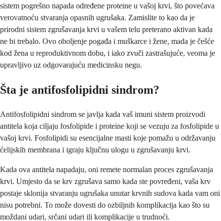
sistem pogrešno napada određene proteine u vašoj krvi, što povećava
verovatnoću stvaranja opasnih ugrušaka. Zamislite to kao da je
prirodni sistem zgrušavanja krvi u vašem telu preterano aktivan kada
ne bi trebalo. Ovo oboljenje pogađa i muškarce i žene, mada je češće
kod žena u reproduktivnom dobu, i iako zvuči zastrašujuće, veoma je
upravljivo uz odgovarajuću medicinsku negu.
Šta je antifosfolipidni sindrom?
Antifosfolipidni sindrom se javlja kada vaš imuni sistem proizvodi
antitela koja ciljaju fosfolipide i proteine koji se vezuju za fosfolipide u
vašoj krvi. Fosfolipidi su esencijalne masti koje pomažu u održavanju
ćelijskih membrana i igraju ključnu ulogu u zgrušavanju krvi.
Kada ova antitela napadaju, oni remete normalan proces zgrušavanja
krvi. Umjesto da se krv zgrušava samo kada ste povređeni, vaša krv
postaje sklonija stvaranju ugrušaka unutar krvnih sudova kada vam oni
nisu potrebni. To može dovesti do ozbiljnih komplikacija kao što su
moždani udari, srčani udari ili komplikacije u trudnoći.