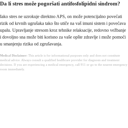
Da li stres može pogoršati antifosfolipidni sindrom?
Iako stres ne uzrokuje direktno APS, on može potencijalno povećati
rizik od krvnih ugrušaka tako što utiče na vaš imuni sistem i povećava
upalu. Upravljanje stresom kroz tehnike relaksacije, redovno vežbanje
i dovoljno sna može biti korisno za vaše opšte zdravlje i može pomoći
u smanjenju rizika od zgrušavanja.
Medical Disclaimer:
This article is for informational purposes only and does not constitute
medical advice. Always consult a qualified healthcare provider for diagnosis and treatment
decisions. If you are experiencing a medical emergency, call 911 or go to the nearest emergency
room immediately.