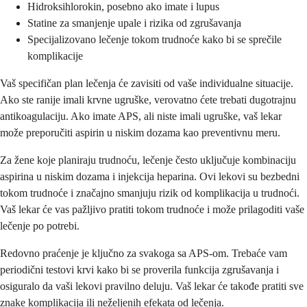
Hidroksihlorokin, posebno ako imate i lupus
Statine za smanjenje upale i rizika od zgrušavanja
Specijalizovano lečenje tokom trudnoće kako bi se sprečile
komplikacije
Vaš specifičan plan lečenja će zavisiti od vaše individualne situacije.
Ako ste ranije imali krvne ugruške, verovatno ćete trebati dugotrajnu
antikoagulaciju. Ako imate APS, ali niste imali ugruške, vaš lekar
može preporučiti aspirin u niskim dozama kao preventivnu meru.
Za žene koje planiraju trudnoću, lečenje često uključuje kombinaciju
aspirina u niskim dozama i injekcija heparina. Ovi lekovi su bezbedni
tokom trudnoće i značajno smanjuju rizik od komplikacija u trudnoći.
Vaš lekar će vas pažljivo pratiti tokom trudnoće i može prilagoditi vaše
lečenje po potrebi.
Redovno praćenje je ključno za svakoga sa APS-om. Trebaće vam
periodični testovi krvi kako bi se proverila funkcija zgrušavanja i
osiguralo da vaši lekovi pravilno deluju. Vaš lekar će takođe pratiti sve
znake komplikacija ili neželjenih efekata od lečenja.