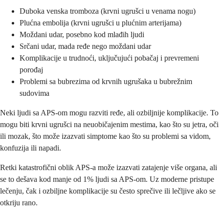
Duboka venska tromboza (krvni ugrušci u venama nogu)
Plućna embolija (krvni ugrušci u plućnim arterijama)
Moždani udar, posebno kod mlađih ljudi
Srčani udar, mada ređe nego moždani udar
Komplikacije u trudnoći, uključujući pobačaj i prevremeni
porođaj
Problemi sa bubrezima od krvnih ugrušaka u bubrežnim
sudovima
Neki ljudi sa APS-om mogu razviti ređe, ali ozbiljnije komplikacije. To
mogu biti krvni ugrušci na neuobičajenim mestima, kao što su jetra, oči
ili mozak, što može izazvati simptome kao što su problemi sa vidom,
konfuzija ili napadi.
Retki katastrofični oblik APS-a može izazvati zatajenje više organa, ali
se to dešava kod manje od 1% ljudi sa APS-om. Uz moderne pristupe
lečenju, čak i ozbiljne komplikacije su često sprečive ili lečljive ako se
otkriju rano.