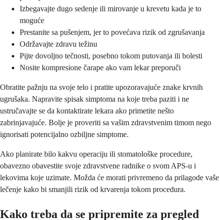
Izbegavajte dugo sedenje ili mirovanje u krevetu kada je to
moguće
Prestanite sa pušenjem, jer to povećava rizik od zgrušavanja
Održavajte zdravu težinu
Pijte dovoljno tečnosti, posebno tokom putovanja ili bolesti
Nosite kompresione čarape ako vam lekar preporuči
Obratite pažnju na svoje telo i pratite upozoravajuće znake krvnih
ugrušaka. Napravite spisak simptoma na koje treba paziti i ne
ustručavajte se da kontaktirate lekara ako primetite nešto
zabrinjavajuće. Bolje je proveriti sa vašim zdravstvenim timom nego
ignorisati potencijalno ozbiljne simptome.
Ako planirate bilo kakvu operaciju ili stomatološke procedure,
obavezno obavestite svoje zdravstvene radnike o svom APS-u i
lekovima koje uzimate. Možda će morati privremeno da prilagode vaše
lečenje kako bi smanjili rizik od krvarenja tokom procedura.
Kako treba da se pripremite za pregled