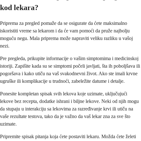
kod lekara?
Priprema za pregled pomaže da se osigurate da ćete maksimalno
iskoristiti vreme sa lekarom i da će vam pomoći da pruže najbolju
moguću negu. Mala priprema može napraviti veliku razliku u vašoj
nezi.
Pre pregleda, prikupite informacije o vašim simptomima i medicinskoj
istoriji. Zapišite kada su se simptomi počeli javljati, šta ih poboljšava ili
pogoršava i kako utiču na vaš svakodnevni život. Ako ste imali krvne
ugruške ili komplikacije u trudnoći, zabeležite datume i detalje.
Ponesite kompletan spisak svih lekova koje uzimate, uključujući
lekove bez recepta, dodatke ishrani i biljne lekove. Neki od njih mogu
da stupaju u interakciju sa lekovima za razređivanje krvi ili utiču na
vaše rezultate testova, tako da je važno da vaš lekar zna za sve što
uzimate.
Pripremite spisak pitanja koja ćete postaviti lekaru. Možda ćete želeti