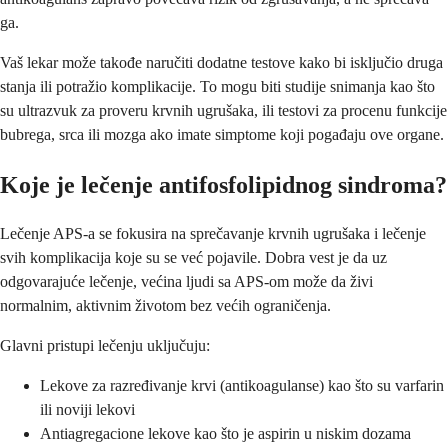
ga.
Vaš lekar može takođe naručiti dodatne testove kako bi isključio druga
stanja ili potražio komplikacije. To mogu biti studije snimanja kao što
su ultrazvuk za proveru krvnih ugrušaka, ili testovi za procenu funkcije
bubrega, srca ili mozga ako imate simptome koji pogađaju ove organe.
Koje je lečenje antifosfolipidnog sindroma?
Lečenje APS-a se fokusira na sprečavanje krvnih ugrušaka i lečenje
svih komplikacija koje su se već pojavile. Dobra vest je da uz
odgovarajuće lečenje, većina ljudi sa APS-om može da živi
normalnim, aktivnim životom bez većih ograničenja.
Glavni pristupi lečenju uključuju:
Lekove za razređivanje krvi (antikoagulanse) kao što su varfarin
ili noviji lekovi
Antiagregacione lekove kao što je aspirin u niskim dozama