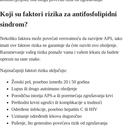
Koji su faktori rizika za antifosfolipidni
sindrom?
Nekoliko faktora može povećati verovatnoću da razvijete APS, iako
imati ove faktore rizika ne garantuje da ćete razviti ovo oboljenje.
Razumevanje vašeg rizika pomaže vama i vašem lekaru da budete
oprezni na rane znake.
Najznačajniji faktori rizika uključuju:
Ženski pol, posebno između 20 i 50 godina
Lupus ili drugo autoimuno oboljenje
Porodična istorija APS-a ili poremećaja zgrušavanja krvi
Prethodni krvni ugrušci ili komplikacije u trudnoći
Određene infekcije, posebno hepatitis C ili HIV
Uzimanje određenih lekova dugoročno
Pušenje, što generalno povećava rizik od zgrušavanja