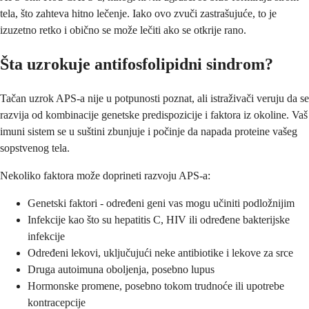
tela, što zahteva hitno lečenje. Iako ovo zvuči zastrašujuće, to je
izuzetno retko i obično se može lečiti ako se otkrije rano.
Šta uzrokuje antifosfolipidni sindrom?
Tačan uzrok APS-a nije u potpunosti poznat, ali istraživači veruju da se
razvija od kombinacije genetske predispozicije i faktora iz okoline. Vaš
imuni sistem se u suštini zbunjuje i počinje da napada proteine vašeg
sopstvenog tela.
Nekoliko faktora može doprineti razvoju APS-a:
Genetski faktori - određeni geni vas mogu učiniti podložnijim
Infekcije kao što su hepatitis C, HIV ili određene bakterijske
infekcije
Određeni lekovi, uključujući neke antibiotike i lekove za srce
Druga autoimuna oboljenja, posebno lupus
Hormonske promene, posebno tokom trudnoće ili upotrebe
kontracepcije