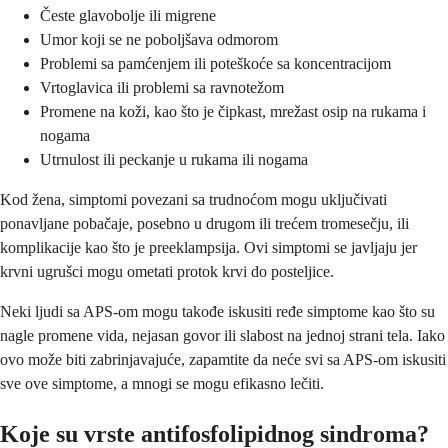
Česte glavobolje ili migrene
Umor koji se ne poboljšava odmorom
Problemi sa pamćenjem ili poteškoće sa koncentracijom
Vrtoglavica ili problemi sa ravnotežom
Promene na koži, kao što je čipkast, mrežast osip na rukama i
nogama
Utrnulost ili peckanje u rukama ili nogama
Kod žena, simptomi povezani sa trudnoćom mogu uključivati
ponavljane pobačaje, posebno u drugom ili trećem tromesečju, ili
komplikacije kao što je preeklampsija. Ovi simptomi se javljaju jer
krvni ugrušci mogu ometati protok krvi do posteljice.
Neki ljudi sa APS-om mogu takođe iskusiti ređe simptome kao što su
nagle promene vida, nejasan govor ili slabost na jednoj strani tela. Iako
ovo može biti zabrinjavajuće, zapamtite da neće svi sa APS-om iskusiti
sve ove simptome, a mnogi se mogu efikasno lečiti.
Koje su vrste antifosfolipidnog sindroma?