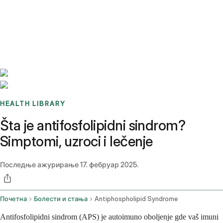
Benchmarks
Stories
FAQ
Sign up / Log in
HEALTH LIBRARY
Šta je antifosfolipidni sindrom?
Simptomi, uzroci i lečenje
Последње ажурирање
17. фебруар 2025.
Почетна
Болести и стања
Antiphospholipid Syndrome
Antifosfolipidni sindrom (APS) je autoimuno oboljenje gde vaš imuni