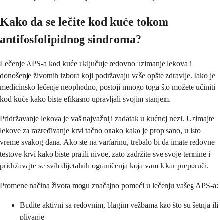
Kako da se lečite kod kuće tokom
antifosfolipidnog sindroma?
Lečenje APS-a kod kuće uključuje redovno uzimanje lekova i
donošenje životnih izbora koji podržavaju vaše opšte zdravlje. Iako je
medicinsko lečenje neophodno, postoji mnogo toga što možete učiniti
kod kuće kako biste efikasno upravljali svojim stanjem.
Pridržavanje lekova je vaš najvažniji zadatak u kućnoj nezi. Uzimajte
lekove za razređivanje krvi tačno onako kako je propisano, u isto
vreme svakog dana. Ako ste na varfarinu, trebalo bi da imate redovne
testove krvi kako biste pratili nivoe, zato zadržite sve svoje termine i
pridržavajte se svih dijetalnih ograničenja koja vam lekar preporuči.
Promene načina života mogu značajno pomoći u lečenju vašeg APS-a:
Budite aktivni sa redovnim, blagim vežbama kao što su šetnja ili
plivanje