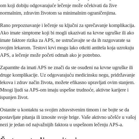
om koji dobiju odgovarajuće lečenje može očekivati da žive
normalnim, zdravim životom sa minimalnim ograničenjima.
Rano prepoznavanje i lečenje su ključni za sprečavanje komplikacija.
Ako imate simptome koji bi mogli ukazivati na krvne ugruške ili ako
imate faktore rizika za APS, ne ustručavajte se da ih razgovarate sa
svojim lekarom. Testovi krvi mogu lako otkriti antitela koja uzrokuju
APS, a lečenje može početi odmah ako je potrebno.
Zapamtite da imati APS ne znači da ste osuđeni na krvne ugruške ili
druge komplikacije. Uz odgovarajuću medicinsku negu, pridržavanje
lekova i zdrav način života, možete efikasno upravljati ovim stanjem.
Mnogi ljudi sa APS-om imaju uspešne trudnoće, aktivne karijere i
ispunjen život.
Ostanite u kontaktu sa svojim zdravstvenim timom i ne bojte se da
postavljate pitanja ili iznosite svoje brige. Vaše aktivno učešće u vašoj
nezi je jedan od najvažnijih faktora u uspešnom lečenju APS-a.