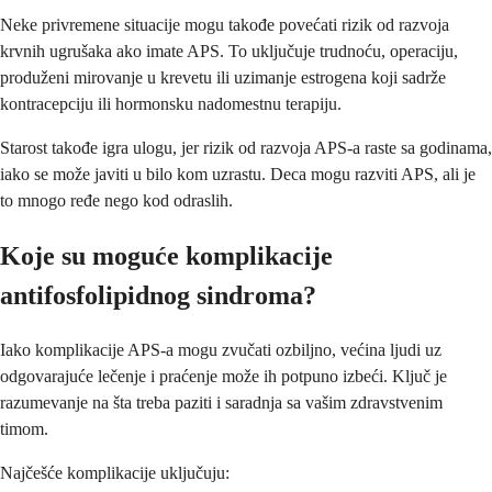
Neke privremene situacije mogu takođe povećati rizik od razvoja
krvnih ugrušaka ako imate APS. To uključuje trudnoću, operaciju,
produženi mirovanje u krevetu ili uzimanje estrogena koji sadrže
kontracepciju ili hormonsku nadomestnu terapiju.
Starost takođe igra ulogu, jer rizik od razvoja APS-a raste sa godinama,
iako se može javiti u bilo kom uzrastu. Deca mogu razviti APS, ali je
to mnogo ređe nego kod odraslih.
Koje su moguće komplikacije
antifosfolipidnog sindroma?
Iako komplikacije APS-a mogu zvučati ozbiljno, većina ljudi uz
odgovarajuće lečenje i praćenje može ih potpuno izbeći. Ključ je
razumevanje na šta treba paziti i saradnja sa vašim zdravstvenim
timom.
Najčešće komplikacije uključuju: