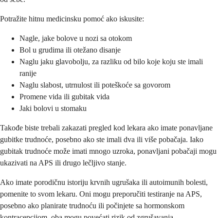
Potražite hitnu medicinsku pomoć ako iskusite:
Nagle, jake bolove u nozi sa otokom
Bol u grudima ili otežano disanje
Naglu jaku glavobolju, za razliku od bilo koje koju ste imali
ranije
Naglu slabost, utrnulost ili poteškoće sa govorom
Promene vida ili gubitak vida
Jaki bolovi u stomaku
Takođe biste trebali zakazati pregled kod lekara ako imate ponavljane
gubitke trudnoće, posebno ako ste imali dva ili više pobačaja. Iako
gubitak trudnoće može imati mnogo uzroka, ponavljani pobačaji mogu
ukazivati na APS ili drugo lečljivo stanje.
Ako imate porodičnu istoriju krvnih ugrušaka ili autoimunih bolesti,
pomenite to svom lekaru. Oni mogu preporučiti testiranje na APS,
posebno ako planirate trudnoću ili počinjete sa hormonskom
kontracepcijom, oba mogu povećati rizik od zgrušavanja.