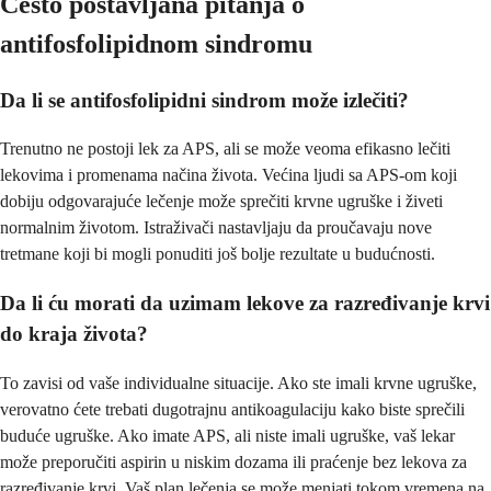
Često postavljana pitanja o
antifosfolipidnom sindromu
Da li se antifosfolipidni sindrom može izlečiti?
Trenutno ne postoji lek za APS, ali se može veoma efikasno lečiti
lekovima i promenama načina života. Većina ljudi sa APS-om koji
dobiju odgovarajuće lečenje može sprečiti krvne ugruške i živeti
normalnim životom. Istraživači nastavljaju da proučavaju nove
tretmane koji bi mogli ponuditi još bolje rezultate u budućnosti.
Da li ću morati da uzimam lekove za razređivanje krvi
do kraja života?
To zavisi od vaše individualne situacije. Ako ste imali krvne ugruške,
verovatno ćete trebati dugotrajnu antikoagulaciju kako biste sprečili
buduće ugruške. Ako imate APS, ali niste imali ugruške, vaš lekar
može preporučiti aspirin u niskim dozama ili praćenje bez lekova za
razređivanje krvi. Vaš plan lečenja se može menjati tokom vremena na