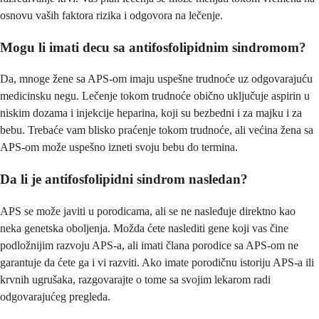
osnovu vaših faktora rizika i odgovora na lečenje.
Mogu li imati decu sa antifosfolipidnim sindromom?
Da, mnoge žene sa APS-om imaju uspešne trudnoće uz odgovarajuću
medicinsku negu. Lečenje tokom trudnoće obično uključuje aspirin u
niskim dozama i injekcije heparina, koji su bezbedni i za majku i za
bebu. Trebaće vam blisko praćenje tokom trudnoće, ali većina žena sa
APS-om može uspešno izneti svoju bebu do termina.
Da li je antifosfolipidni sindrom nasledan?
APS se može javiti u porodicama, ali se ne nasleđuje direktno kao
neka genetska oboljenja. Možda ćete naslediti gene koji vas čine
podložnijim razvoju APS-a, ali imati člana porodice sa APS-om ne
garantuje da ćete ga i vi razviti. Ako imate porodičnu istoriju APS-a ili
krvnih ugrušaka, razgovarajte o tome sa svojim lekarom radi
odgovarajućeg pregleda.