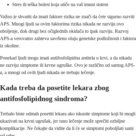
Stres ili teška bolest koja utiče na vaš imuni sistem
Važno je shvatiti da imati faktore rizika ne znači da ćete sigurno razviti
APS. Mnogi ljudi sa ovim faktorima rizika nikada ne razviju ovo
oboljenje, dok drugi bez očiglednih okidača to ipak razviju. Razvoj
APS-a verovatno zahteva savršenu oluju genetske podložnosti i faktora
iz okoline.
Ponekad ljudi mogu imati antifosfolipidna antitela u krvi, a da nikada
ne razviju simptome ili krvne ugruške. Ovo je različito od samog APS-
a, a mnogi od ovih ljudi nikada ne trebaju lečenje.
Kada treba da posetite lekara zbog
antifosfolipidnog sindroma?
Trebalo biste odmah posetiti lekara ako iskusite simptome koji bi mogli
ukazivati na krvni ugrušak, jer rano lečenje može sprečiti ozbiljne
komplikacije. Ne čekajte da vidite da li će se simptomi poboljšati sami
od sebe.