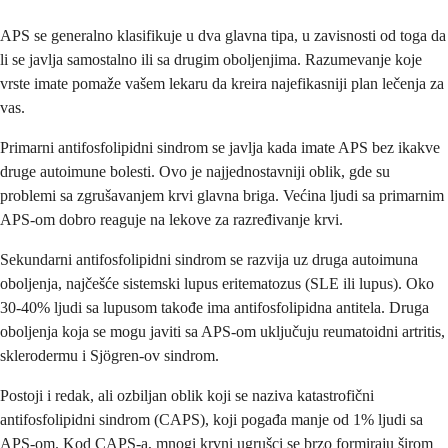
APS se generalno klasifikuje u dva glavna tipa, u zavisnosti od toga da
li se javlja samostalno ili sa drugim oboljenjima. Razumevanje koje
vrste imate pomaže vašem lekaru da kreira najefikasniji plan lečenja za
vas.
Primarni antifosfolipidni sindrom se javlja kada imate APS bez ikakve
druge autoimune bolesti. Ovo je najjednostavniji oblik, gde su
problemi sa zgrušavanjem krvi glavna briga. Većina ljudi sa primarnim
APS-om dobro reaguje na lekove za razređivanje krvi.
Sekundarni antifosfolipidni sindrom se razvija uz druga autoimuna
oboljenja, najčešće sistemski lupus eritematozus (SLE ili lupus). Oko
30-40% ljudi sa lupusom takođe ima antifosfolipidna antitela. Druga
oboljenja koja se mogu javiti sa APS-om uključuju reumatoidni artritis,
sklerodermu i Sjögren-ov sindrom.
Postoji i redak, ali ozbiljan oblik koji se naziva katastrofični
antifosfolipidni sindrom (CAPS), koji pogađa manje od 1% ljudi sa
APS-om. Kod CAPS-a, mnogi krvni ugrušci se brzo formiraju širom