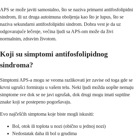
APS se može javiti samostalno, što se naziva primarni antifosfolipidni
sindrom, ili uz druga autoimuna oboljenja kao što je lupus, što se
naziva sekundarni antifosfolipidni sindrom. Dobra vest je da uz
odgovarajuće lečenje, većina ljudi sa APS-om može da živi
normalnim, zdravim životom.
Koji su simptomi antifosfolipidnog
sindroma?
Simptomi APS-a mogu se veoma razlikovati jer zavise od toga gde se
krvni ugrušci formiraju u vašem telu. Neki ljudi možda uopšte nemaju
simptome sve dok se ne javi ugrušak, dok drugi mogu imati suptilne
znake koji se postepeno pogoršavaju.
Evo najčešćih simptoma koje biste mogli iskusiti:
Bol, otok ili toplota u nozi (obično u jednoj nozi)
Nedostatak daha ili bol u grudima