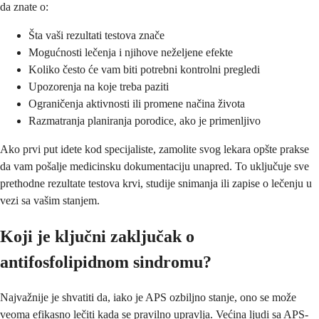
da znate o:
Šta vaši rezultati testova znače
Mogućnosti lečenja i njihove neželjene efekte
Koliko često će vam biti potrebni kontrolni pregledi
Upozorenja na koje treba paziti
Ograničenja aktivnosti ili promene načina života
Razmatranja planiranja porodice, ako je primenljivo
Ako prvi put idete kod specijaliste, zamolite svog lekara opšte prakse
da vam pošalje medicinsku dokumentaciju unapred. To uključuje sve
prethodne rezultate testova krvi, studije snimanja ili zapise o lečenju u
vezi sa vašim stanjem.
Koji je ključni zaključak o
antifosfolipidnom sindromu?
Najvažnije je shvatiti da, iako je APS ozbiljno stanje, ono se može
veoma efikasno lečiti kada se pravilno upravlja. Većina ljudi sa APS-