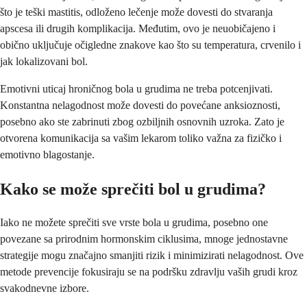
što je teški mastitis, odloženo lečenje može dovesti do stvaranja
apscesa ili drugih komplikacija. Međutim, ovo je neuobičajeno i
obično uključuje očigledne znakove kao što su temperatura, crvenilo i
jak lokalizovani bol.
Emotivni uticaj hroničnog bola u grudima ne treba potcenjivati.
Konstantna nelagodnost može dovesti do povećane anksioznosti,
posebno ako ste zabrinuti zbog ozbiljnih osnovnih uzroka. Zato je
otvorena komunikacija sa vašim lekarom toliko važna za fizičko i
emotivno blagostanje.
Kako se može sprečiti bol u grudima?
Iako ne možete sprečiti sve vrste bola u grudima, posebno one
povezane sa prirodnim hormonskim ciklusima, mnoge jednostavne
strategije mogu značajno smanjiti rizik i minimizirati nelagodnost. Ove
metode prevencije fokusiraju se na podršku zdravlju vaših grudi kroz
svakodnevne izbore.