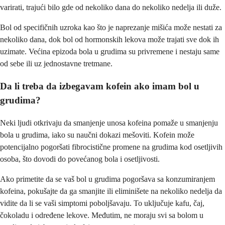
varirati, trajući bilo gde od nekoliko dana do nekoliko nedelja ili duže.
Bol od specifičnih uzroka kao što je naprezanje mišića može nestati za
nekoliko dana, dok bol od hormonskih lekova može trajati sve dok ih
uzimate. Većina epizoda bola u grudima su privremene i nestaju same
od sebe ili uz jednostavne tretmane.
Da li treba da izbegavam kofein ako imam bol u
grudima?
Neki ljudi otkrivaju da smanjenje unosa kofeina pomaže u smanjenju
bola u grudima, iako su naučni dokazi mešoviti. Kofein može
potencijalno pogoršati fibrocistične promene na grudima kod osetljivih
osoba, što dovodi do povećanog bola i osetljivosti.
Ako primetite da se vaš bol u grudima pogoršava sa konzumiranjem
kofeina, pokušajte da ga smanjite ili eliminišete na nekoliko nedelja da
vidite da li se vaši simptomi poboljšavaju. To uključuje kafu, čaj,
čokoladu i određene lekove. Međutim, ne moraju svi sa bolom u