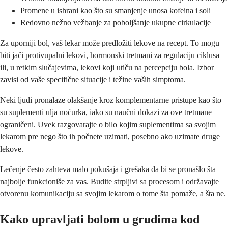
Promene u ishrani kao što su smanjenje unosa kofeina i soli
Redovno nežno vežbanje za poboljšanje ukupne cirkulacije
Za uporniji bol, vaš lekar može predložiti lekove na recept. To mogu
biti jači protivupalni lekovi, hormonski tretmani za regulaciju ciklusa
ili, u retkim slučajevima, lekovi koji utiču na percepciju bola. Izbor
zavisi od vaše specifične situacije i težine vaših simptoma.
Neki ljudi pronalaze olakšanje kroz komplementarne pristupe kao što
su suplementi ulja noćurka, iako su naučni dokazi za ove tretmane
ograničeni. Uvek razgovarajte o bilo kojim suplementima sa svojim
lekarom pre nego što ih počnete uzimati, posebno ako uzimate druge
lekove.
Lečenje često zahteva malo pokušaja i grešaka da bi se pronašlo šta
najbolje funkcioniše za vas. Budite strpljivi sa procesom i održavajte
otvorenu komunikaciju sa svojim lekarom o tome šta pomaže, a šta ne.
Kako upravljati bolom u grudima kod