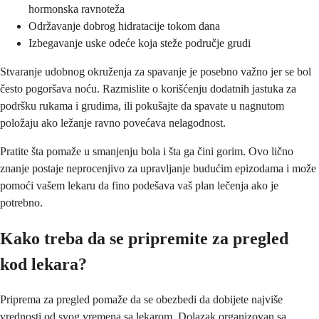
hormonska ravnoteža
Održavanje dobrog hidratacije tokom dana
Izbegavanje uske odeće koja steže područje grudi
Stvaranje udobnog okruženja za spavanje je posebno važno jer se bol
često pogoršava noću. Razmislite o korišćenju dodatnih jastuka za
podršku rukama i grudima, ili pokušajte da spavate u nagnutom
položaju ako ležanje ravno povećava nelagodnost.
Pratite šta pomaže u smanjenju bola i šta ga čini gorim. Ovo lično
znanje postaje neprocenjivo za upravljanje budućim epizodama i može
pomoći vašem lekaru da fino podešava vaš plan lečenja ako je
potrebno.
Kako treba da se pripremite za pregled
kod lekara?
Priprema za pregled pomaže da se obezbedi da dobijete najviše
vrednosti od svog vremena sa lekarom. Dolazak organizovan sa