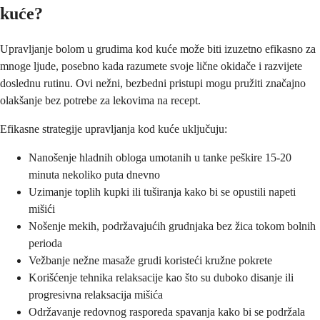
kuće?
Upravljanje bolom u grudima kod kuće može biti izuzetno efikasno za
mnoge ljude, posebno kada razumete svoje lične okidače i razvijete
doslednu rutinu. Ovi nežni, bezbedni pristupi mogu pružiti značajno
olakšanje bez potrebe za lekovima na recept.
Efikasne strategije upravljanja kod kuće uključuju:
Nanošenje hladnih obloga umotanih u tanke peškire 15-20
minuta nekoliko puta dnevno
Uzimanje toplih kupki ili tuširanja kako bi se opustili napeti
mišići
Nošenje mekih, podržavajućih grudnjaka bez žica tokom bolnih
perioda
Vežbanje nežne masaže grudi koristeći kružne pokrete
Korišćenje tehnika relaksacije kao što su duboko disanje ili
progresivna relaksacija mišića
Održavanje redovnog rasporeda spavanja kako bi se podržala