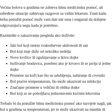
Većina bolova u grudima ne zahteva hitnu medicinsku pomoć, ali
određene situacije zahtevaju razgovor sa vašim lekarom. Znati kada
treba potražiti pomoć može vam dati mir uma i osigurati da dobijete
odgovarajuću negu kada je potrebno.
Razmislite o zakazivanju pregleda ako doživite:
Jaki bol koji ometa svakodnevne aktivnosti ili san
Bol koji traje duže od nekoliko nedelja
Nove kvržice ili zgušnjavanje u tkivu dojke
Isušivanje bradavica, posebno ako je krvavo ili se javlja iz jedne
dojke
Promene na koži kao što su udubljenja, nabiranje ili crvenilo
Bol praćen temperaturom, što može ukazivati na infekciju
Značajne promene u veličini ili obliku dojke
Bol koji se ne poboljšava jednostavnim kućnim lekovima
Trebalo bi da potražite hitnu medicinsku pomoć ako razvijete nagli, jak
bol u grudima sa temperaturom, jer to može ukazivati na mastitis ili