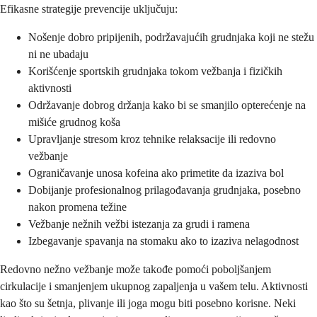
Efikasne strategije prevencije uključuju:
Nošenje dobro pripijenih, podržavajućih grudnjaka koji ne stežu
ni ne ubadaju
Korišćenje sportskih grudnjaka tokom vežbanja i fizičkih
aktivnosti
Održavanje dobrog držanja kako bi se smanjilo opterećenje na
mišiće grudnog koša
Upravljanje stresom kroz tehnike relaksacije ili redovno
vežbanje
Ograničavanje unosa kofeina ako primetite da izaziva bol
Dobijanje profesionalnog prilagođavanja grudnjaka, posebno
nakon promena težine
Vežbanje nežnih vežbi istezanja za grudi i ramena
Izbegavanje spavanja na stomaku ako to izaziva nelagodnost
Redovno nežno vežbanje može takođe pomoći poboljšanjem
cirkulacije i smanjenjem ukupnog zapaljenja u vašem telu. Aktivnosti
kao što su šetnja, plivanje ili joga mogu biti posebno korisne. Neki