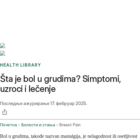
Benchmarks
Stories
FAQ
Sign up / Log in
HEALTH LIBRARY
Šta je bol u grudima? Simptomi,
uzroci i lečenje
Последње ажурирање
17. фебруар 2025.
Почетна
Болести и стања
Breast Pain
Bol u grudima, takođe nazvan mastalgija, je nelagodnost ili osetljivost