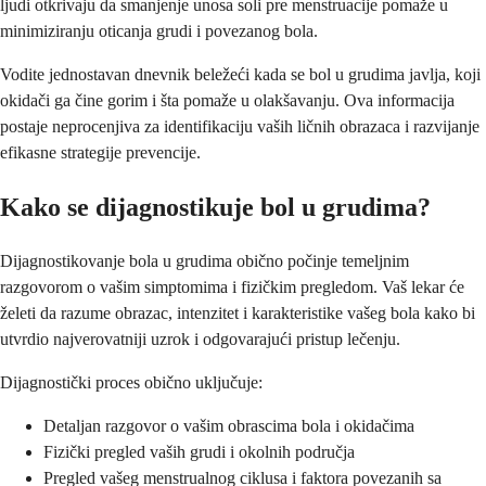
ljudi otkrivaju da smanjenje unosa soli pre menstruacije pomaže u
minimiziranju oticanja grudi i povezanog bola.
Vodite jednostavan dnevnik beležeći kada se bol u grudima javlja, koji
okidači ga čine gorim i šta pomaže u olakšavanju. Ova informacija
postaje neprocenjiva za identifikaciju vaših ličnih obrazaca i razvijanje
efikasne strategije prevencije.
Kako se dijagnostikuje bol u grudima?
Dijagnostikovanje bola u grudima obično počinje temeljnim
razgovorom o vašim simptomima i fizičkim pregledom. Vaš lekar će
želeti da razume obrazac, intenzitet i karakteristike vašeg bola kako bi
utvrdio najverovatniji uzrok i odgovarajući pristup lečenju.
Dijagnostički proces obično uključuje:
Detaljan razgovor o vašim obrascima bola i okidačima
Fizički pregled vaših grudi i okolnih područja
Pregled vašeg menstrualnog ciklusa i faktora povezanih sa