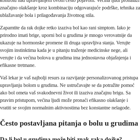
kontrolu nad upravljanjem ovom često pojavom. Većina ljudi pronalazi
značajno olakšanje kroz kombinaciju odgovarajuće podrške, tehnika za
ublažavanje bola i prilagođavanja životnog stila.
Zapamtite da rak dojke retko izaziva bol kao rani simptom. Iako je
prirodno imati brige, uporni bol u grudima je mnogo verovatnije da
ukazuje na hormonske promene ili druga upravljiva stanja. Verujte
svojim instinktima kada je u pitanju traženje medicinske nege, ali
verujte i da većina bolova u grudima ima jednostavna objašnjenja i
efikasne tretmane.
Vaš lekar je vaš najbolji resurs za razvijanje personalizovanog pristupa
upravljanju bolom u grudima. Ne ustručavajte se da potražite pomoć
ako bol ometa vaš svakodnevni život ili izaziva značajnu brigu. Sa
pravim pristupom, većina ljudi može pronaći efikasno olakšanje i
vratiti se svojim normalnim aktivnostima bez konstantne nelagode.
Često postavljana pitanja o bolu u grudima
Da li bol u grudima može biti znak raka dojke?