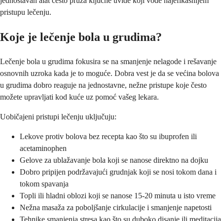
jednostavan alat često pruža ključne uvide koji vode najefikasnijem
pristupu lečenju.
Koje je lečenje bola u grudima?
Lečenje bola u grudima fokusira se na smanjenje nelagode i rešavanje
osnovnih uzroka kada je to moguće. Dobra vest je da se većina bolova
u grudima dobro reaguje na jednostavne, nežne pristupe koje često
možete upravljati kod kuće uz pomoć vašeg lekara.
Uobičajeni pristupi lečenju uključuju:
Lekove protiv bolova bez recepta kao što su ibuprofen ili
acetaminophen
Gelove za ublažavanje bola koji se nanose direktno na dojku
Dobro pripijen podržavajući grudnjak koji se nosi tokom dana i
tokom spavanja
Topli ili hladni oblozi koji se nanose 15-20 minuta u isto vreme
Nežna masaža za poboljšanje cirkulacije i smanjenje napetosti
Tehnike smanjenja stresa kao što su duboko disanje ili meditacija