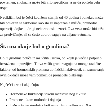
povremen, a lokacija može biti vrlo specifična, a ne da pogađa celu
dojku.
Neciklični bol je češći kod žena starijih od 40 godina i ponekad može
biti povezan sa faktorima kao što su naprezanje mišića, prethodna
operacija dojke ili drugi nehormonski uzroci. Ova vrsta može biti teža
za predviđanje, ali se često dobro reaguje na ciljane tretmane.
Šta uzrokuje bol u grudima?
Bol u grudima potiče iz različitih uzroka, od kojih je većina potpuno
bezazlena i upravljiva. Tkiva vaših grudi reaguju na mnoge različite
faktore, od hormonskih promena do fizičkih aktivnosti, a razumevanje
ovih okidača može vam pomoći da pronađete olakšanje.
Najčešći uzroci uključuju:
Hormonske fluktuacije tokom menstrualnog ciklusa
Promene tokom trudnoće i dojenja
Loše pripijen grudnjak koji ne pruža dovoljnu podršku