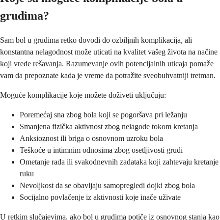
grudima?
Sam bol u grudima retko dovodi do ozbiljnih komplikacija, ali
konstantna nelagodnost može uticati na kvalitet vašeg života na načine
koji vrede rešavanja. Razumevanje ovih potencijalnih uticaja pomaže
vam da prepoznate kada je vreme da potražite sveobuhvatniji tretman.
Moguće komplikacije koje možete doživeti uključuju:
Poremećaj sna zbog bola koji se pogoršava pri ležanju
Smanjena fizička aktivnost zbog nelagode tokom kretanja
Anksioznost ili briga o osnovnom uzroku bola
Teškoće u intimnim odnosima zbog osetljivosti grudi
Ometanje rada ili svakodnevnih zadataka koji zahtevaju kretanje
ruku
Nevoljkost da se obavljaju samopregledi dojki zbog bola
Socijalno povlačenje iz aktivnosti koje inače uživate
U retkim slučajevima, ako bol u grudima potiče iz osnovnog stanja kao