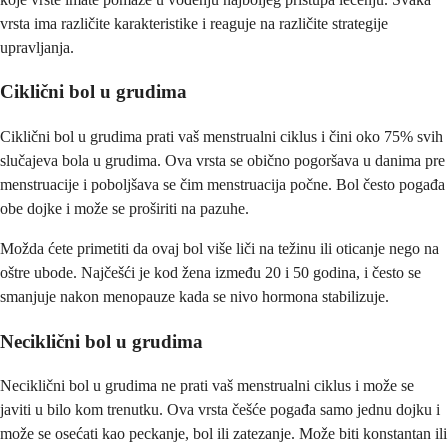
vrsta ima različite karakteristike i reaguje na različite strategije
upravljanja.
Ciklični bol u grudima
Ciklični bol u grudima prati vaš menstrualni ciklus i čini oko 75% svih
slučajeva bola u grudima. Ova vrsta se obično pogoršava u danima pre
menstruacije i poboljšava se čim menstruacija počne. Bol često pogađa
obe dojke i može se proširiti na pazuhe.
Možda ćete primetiti da ovaj bol više liči na težinu ili oticanje nego na
oštre ubode. Najčešći je kod žena između 20 i 50 godina, i često se
smanjuje nakon menopauze kada se nivo hormona stabilizuje.
Neciklični bol u grudima
Neciklični bol u grudima ne prati vaš menstrualni ciklus i može se
javiti u bilo kom trenutku. Ova vrsta češće pogađa samo jednu dojku i
može se osećati kao peckanje, bol ili zatezanje. Može biti konstantan ili