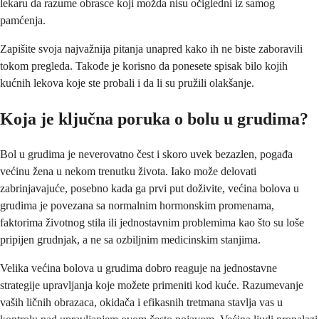
lekaru da razume obrasce koji možda nisu očigledni iz samog
pamćenja.
Zapišite svoja najvažnija pitanja unapred kako ih ne biste zaboravili
tokom pregleda. Takođe je korisno da ponesete spisak bilo kojih
kućnih lekova koje ste probali i da li su pružili olakšanje.
Koja je ključna poruka o bolu u grudima?
Bol u grudima je neverovatno čest i skoro uvek bezazlen, pogađa
većinu žena u nekom trenutku života. Iako može delovati
zabrinjavajuće, posebno kada ga prvi put doživite, većina bolova u
grudima je povezana sa normalnim hormonskim promenama,
faktorima životnog stila ili jednostavnim problemima kao što su loše
pripijen grudnjak, a ne sa ozbiljnim medicinskim stanjima.
Velika većina bolova u grudima dobro reaguje na jednostavne
strategije upravljanja koje možete primeniti kod kuće. Razumevanje
vaših ličnih obrazaca, okidača i efikasnih tretmana stavlja vas u