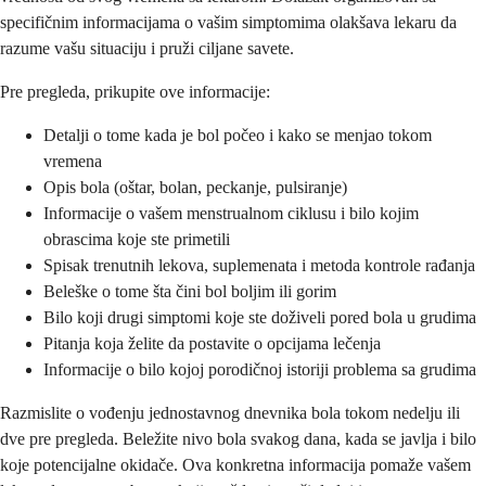
specifičnim informacijama o vašim simptomima olakšava lekaru da
razume vašu situaciju i pruži ciljane savete.
Pre pregleda, prikupite ove informacije:
Detalji o tome kada je bol počeo i kako se menjao tokom
vremena
Opis bola (oštar, bolan, peckanje, pulsiranje)
Informacije o vašem menstrualnom ciklusu i bilo kojim
obrascima koje ste primetili
Spisak trenutnih lekova, suplemenata i metoda kontrole rađanja
Beleške o tome šta čini bol boljim ili gorim
Bilo koji drugi simptomi koje ste doživeli pored bola u grudima
Pitanja koja želite da postavite o opcijama lečenja
Informacije o bilo kojoj porodičnoj istoriji problema sa grudima
Razmislite o vođenju jednostavnog dnevnika bola tokom nedelju ili
dve pre pregleda. Beležite nivo bola svakog dana, kada se javlja i bilo
koje potencijalne okidače. Ova konkretna informacija pomaže vašem