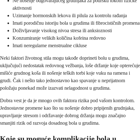
Ne nošenje odgovarajućeg grudnjaka za podršku tokom fizičke
aktivnosti
Uzimanje hormonskih lekova ili pilula za kontrolu rađanja
Imati porodičnu istoriju bola u grudima ili fibrocističnih promena
Doživljavanje visokog nivoa stresa ili anksioznosti
Konzumiranje velikih količina kofeina redovno
Imati neregularne menstrualne cikluse
Neki faktori životnog stila mogu takođe doprineti bolu u grudima,
uključujući nedostatak redovnog vežbanja, loše držanje koje opterećuje
mišiće grudnog koša ili nošenje teških torbi koje vuku na ramena i
grudi. Čak i nešto tako jednostavno kao spavanje u neprijatnom
položaju ponekad može izazvati nelagodnost u grudima.
Dobra vest je da je mnogo ovih faktora rizika pod vašom kontrolom.
Jednostavne promene kao što su nošenje dobro pripijenih grudnjaka,
upravljanje stresom i održavanje dobrog držanja mogu značajno
smanjiti rizik od razvoja dosadnog bola u grudima.
Koje su moguće komplikacije bola u