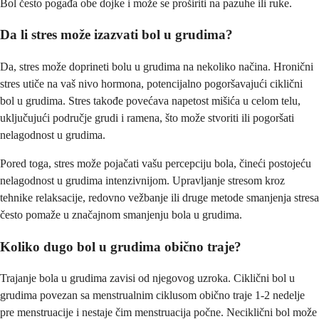
Bol često pogađa obe dojke i može se proširiti na pazuhe ili ruke.
Da li stres može izazvati bol u grudima?
Da, stres može doprineti bolu u grudima na nekoliko načina. Hronični
stres utiče na vaš nivo hormona, potencijalno pogoršavajući ciklični
bol u grudima. Stres takođe povećava napetost mišića u celom telu,
uključujući područje grudi i ramena, što može stvoriti ili pogoršati
nelagodnost u grudima.
Pored toga, stres može pojačati vašu percepciju bola, čineći postojeću
nelagodnost u grudima intenzivnijom. Upravljanje stresom kroz
tehnike relaksacije, redovno vežbanje ili druge metode smanjenja stresa
često pomaže u značajnom smanjenju bola u grudima.
Koliko dugo bol u grudima obično traje?
Trajanje bola u grudima zavisi od njegovog uzroka. Ciklični bol u
grudima povezan sa menstrualnim ciklusom obično traje 1-2 nedelje
pre menstruacije i nestaje čim menstruacija počne. Neciklični bol može