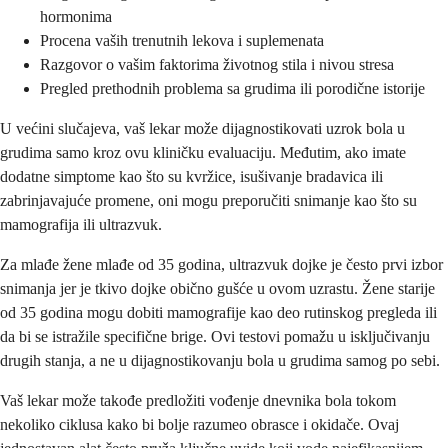
hormonima
Procena vaših trenutnih lekova i suplemenata
Razgovor o vašim faktorima životnog stila i nivou stresa
Pregled prethodnih problema sa grudima ili porodične istorije
U većini slučajeva, vaš lekar može dijagnostikovati uzrok bola u
grudima samo kroz ovu kliničku evaluaciju. Međutim, ako imate
dodatne simptome kao što su kvržice, isušivanje bradavica ili
zabrinjavajuće promene, oni mogu preporučiti snimanje kao što su
mamografija ili ultrazvuk.
Za mlađe žene mlađe od 35 godina, ultrazvuk dojke je često prvi izbor
snimanja jer je tkivo dojke obično gušće u ovom uzrastu. Žene starije
od 35 godina mogu dobiti mamografije kao deo rutinskog pregleda ili
da bi se istražile specifične brige. Ovi testovi pomažu u isključivanju
drugih stanja, a ne u dijagnostikovanju bola u grudima samog po sebi.
Vaš lekar može takođe predložiti vođenje dnevnika bola tokom
nekoliko ciklusa kako bi bolje razumeo obrasce i okidače. Ovaj