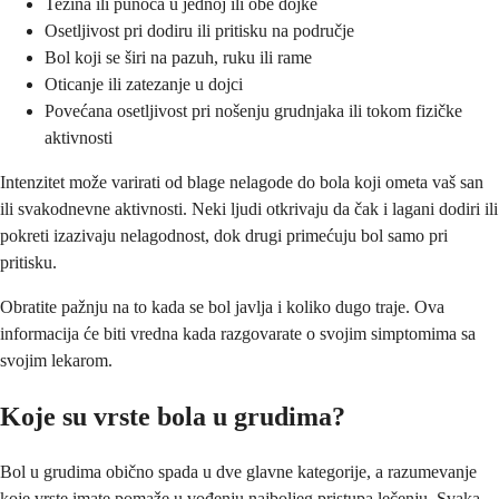
Težina ili punoća u jednoj ili obe dojke
Osetljivost pri dodiru ili pritisku na područje
Bol koji se širi na pazuh, ruku ili rame
Oticanje ili zatezanje u dojci
Povećana osetljivost pri nošenju grudnjaka ili tokom fizičke
aktivnosti
Intenzitet može varirati od blage nelagode do bola koji ometa vaš san
ili svakodnevne aktivnosti. Neki ljudi otkrivaju da čak i lagani dodiri ili
pokreti izazivaju nelagodnost, dok drugi primećuju bol samo pri
pritisku.
Obratite pažnju na to kada se bol javlja i koliko dugo traje. Ova
informacija će biti vredna kada razgovarate o svojim simptomima sa
svojim lekarom.
Koje su vrste bola u grudima?
Bol u grudima obično spada u dve glavne kategorije, a razumevanje
koje vrste imate pomaže u vođenju najboljeg pristupa lečenju. Svaka