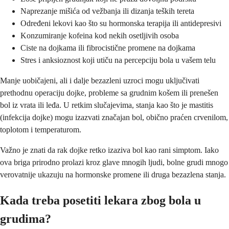
Naprezanje mišića od vežbanja ili dizanja teških tereta
Određeni lekovi kao što su hormonska terapija ili antidepresivi
Konzumiranje kofeina kod nekih osetljivih osoba
Ciste na dojkama ili fibrocistične promene na dojkama
Stres i anksioznost koji utiču na percepciju bola u vašem telu
Manje uobičajeni, ali i dalje bezazleni uzroci mogu uključivati
prethodnu operaciju dojke, probleme sa grudnim košem ili prenešen
bol iz vrata ili leđa. U retkim slučajevima, stanja kao što je mastitis
(infekcija dojke) mogu izazvati značajan bol, obično praćen crvenilom,
toplotom i temperaturom.
Važno je znati da rak dojke retko izaziva bol kao rani simptom. Iako
ova briga prirodno prolazi kroz glave mnogih ljudi, bolne grudi mnogo
verovatnije ukazuju na hormonske promene ili druga bezazlena stanja.
Kada treba posetiti lekara zbog bola u
grudima?