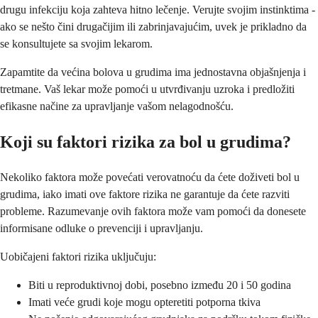
drugu infekciju koja zahteva hitno lečenje. Verujte svojim instinktima -
ako se nešto čini drugačijim ili zabrinjavajućim, uvek je prikladno da
se konsultujete sa svojim lekarom.
Zapamtite da većina bolova u grudima ima jednostavna objašnjenja i
tretmane. Vaš lekar može pomoći u utvrđivanju uzroka i predložiti
efikasne načine za upravljanje vašom nelagodnošću.
Koji su faktori rizika za bol u grudima?
Nekoliko faktora može povećati verovatnoću da ćete doživeti bol u
grudima, iako imati ove faktore rizika ne garantuje da ćete razviti
probleme. Razumevanje ovih faktora može vam pomoći da donesete
informisane odluke o prevenciji i upravljanju.
Uobičajeni faktori rizika uključuju:
Biti u reproduktivnoj dobi, posebno između 20 i 50 godina
Imati veće grudi koje mogu opteretiti potporna tkiva