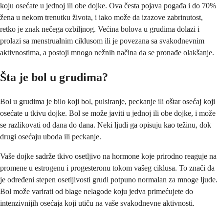
koju osećate u jednoj ili obe dojke. Ova česta pojava pogađa i do 70%
žena u nekom trenutku života, i iako može da izazove zabrinutost,
retko je znak nečega ozbiljnog. Većina bolova u grudima dolazi i
prolazi sa menstrualnim ciklusom ili je povezana sa svakodnevnim
aktivnostima, a postoji mnogo nežnih načina da se pronađe olakšanje.
Šta je bol u grudima?
Bol u grudima je bilo koji bol, pulsiranje, peckanje ili oštar osećaj koji
osećate u tkivu dojke. Bol se može javiti u jednoj ili obe dojke, i može
se razlikovati od dana do dana. Neki ljudi ga opisuju kao težinu, dok
drugi osećaju uboda ili peckanje.
Vaše dojke sadrže tkivo osetljivo na hormone koje prirodno reaguje na
promene u estrogenu i progesteronu tokom vašeg ciklusa. To znači da
je određeni stepen osetljivosti grudi potpuno normalan za mnoge ljude.
Bol može varirati od blage nelagode koju jedva primećujete do
intenzivnijih osećaja koji utiču na vaše svakodnevne aktivnosti.