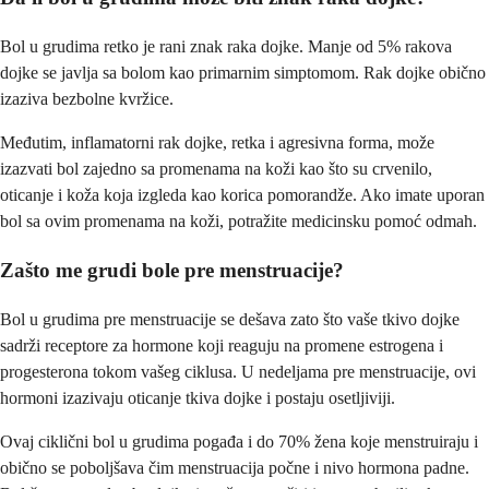
Bol u grudima retko je rani znak raka dojke. Manje od 5% rakova
dojke se javlja sa bolom kao primarnim simptomom. Rak dojke obično
izaziva bezbolne kvržice.
Međutim, inflamatorni rak dojke, retka i agresivna forma, može
izazvati bol zajedno sa promenama na koži kao što su crvenilo,
oticanje i koža koja izgleda kao korica pomorandže. Ako imate uporan
bol sa ovim promenama na koži, potražite medicinsku pomoć odmah.
Zašto me grudi bole pre menstruacije?
Bol u grudima pre menstruacije se dešava zato što vaše tkivo dojke
sadrži receptore za hormone koji reaguju na promene estrogena i
progesterona tokom vašeg ciklusa. U nedeljama pre menstruacije, ovi
hormoni izazivaju oticanje tkiva dojke i postaju osetljiviji.
Ovaj ciklični bol u grudima pogađa i do 70% žena koje menstruiraju i
obično se poboljšava čim menstruacija počne i nivo hormona padne.