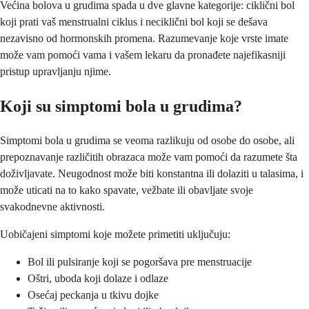
Većina bolova u grudima spada u dve glavne kategorije: ciklični bol
koji prati vaš menstrualni ciklus i neciklični bol koji se dešava
nezavisno od hormonskih promena. Razumevanje koje vrste imate
može vam pomoći vama i vašem lekaru da pronađete najefikasniji
pristup upravljanju njime.
Koji su simptomi bola u grudima?
Simptomi bola u grudima se veoma razlikuju od osobe do osobe, ali
prepoznavanje različitih obrazaca može vam pomoći da razumete šta
doživljavate. Neugodnost može biti konstantna ili dolaziti u talasima, i
može uticati na to kako spavate, vežbate ili obavljate svoje
svakodnevne aktivnosti.
Uobičajeni simptomi koje možete primetiti uključuju:
Bol ili pulsiranje koji se pogoršava pre menstruacije
Oštri, uboda koji dolaze i odlaze
Osećaj peckanja u tkivu dojke