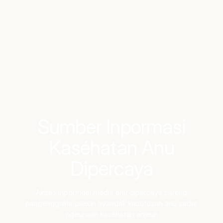
Benchmarks
Stories
FAQ
Sign up / Log in
Sumber Inpormasi
Kaséhatan Anu
Dipercaya
Aksés inpormasi médis anu dipercaya sareng
pangénggalna pikeun nyandak kaputusan anu sadar
ngeunaan kaséhatan anjeun