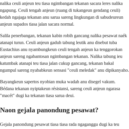
nalika ceuli anjeun teu tiasa ngimbangan tekanan sacara leres nalika
ngapung. Ceuli tengah anjeun (ruang di tukangeun gendang ceuli)
kedah ngajaga tekanan anu sarua sareng lingkungan di sabudeureun
anjeun supados tiasa jalan sacara normal.
Salila penerbangan, tekanan kabin robih gancang nalika pesawat naék
atanapi turun. Ceuli anjeun gaduh tabung leutik anu disebut tuba
Eustachius anu nyambungkeun ceuli tengah anjeun ka tenggorokan
anjeun sareng ngabantosan ngimbangan tekanan. Nalika tabung ieu
katumbak atanapi teu tiasa jalan cukup gancang, tekanan bakal
ngumpul sareng nyababkeun sensasi "ceuli meledak" anu dipikanyaho.
Bayangkeun sapertos nyobian muka wadah anu disegel vakum.
Bédana tekanan nyiptakeun résistansi, sareng ceuli anjeun ngarasa
"macét" dugi ka tekanan tiasa sarua deui.
Naon gejala panondung pesawat?
Gejala panondung pesawat tiasa tiasa rada ngaganggu dugi ka teu