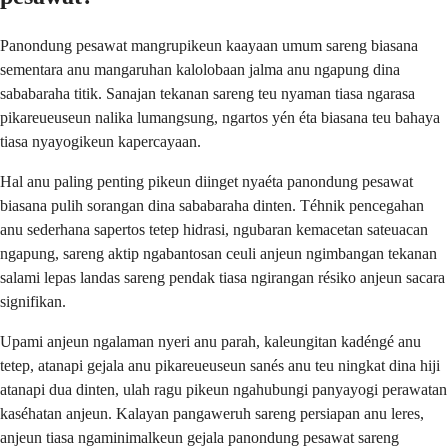
Panondung pesawat mangrupikeun kaayaan umum sareng biasana
sementara anu mangaruhan kalolobaan jalma anu ngapung dina
sababaraha titik. Sanajan tekanan sareng teu nyaman tiasa ngarasa
pikareueuseun nalika lumangsung, ngartos yén éta biasana teu bahaya
tiasa nyayogikeun kapercayaan.
Hal anu paling penting pikeun diinget nyaéta panondung pesawat
biasana pulih sorangan dina sababaraha dinten. Téhnik pencegahan
anu sederhana sapertos tetep hidrasi, ngubaran kemacetan sateuacan
ngapung, sareng aktip ngabantosan ceuli anjeun ngimbangan tekanan
salami lepas landas sareng pendak tiasa ngirangan résiko anjeun sacara
signifikan.
Upami anjeun ngalaman nyeri anu parah, kaleungitan kadéngé anu
tetep, atanapi gejala anu pikareueuseun sanés anu teu ningkat dina hiji
atanapi dua dinten, ulah ragu pikeun ngahubungi panyayogi perawatan
kaséhatan anjeun. Kalayan pangaweruh sareng persiapan anu leres,
anjeun tiasa ngaminimalkeun gejala panondung pesawat sareng