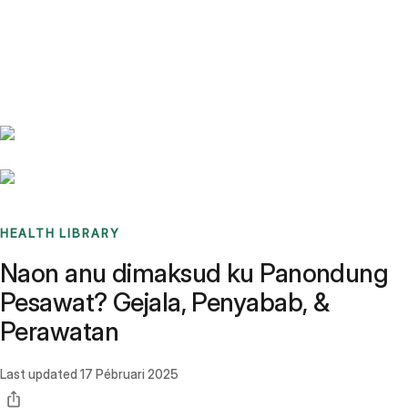
Benchmarks
Stories
FAQ
Sign up / Log in
HEALTH LIBRARY
Naon anu dimaksud ku Panondung
Pesawat? Gejala, Penyabab, &
Perawatan
Last updated
17 Pébruari 2025