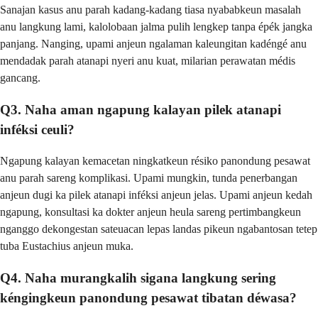
Sanajan kasus anu parah kadang-kadang tiasa nyababkeun masalah
anu langkung lami, kalolobaan jalma pulih lengkep tanpa épék jangka
panjang. Nanging, upami anjeun ngalaman kaleungitan kadéngé anu
mendadak parah atanapi nyeri anu kuat, milarian perawatan médis
gancang.
Q3. Naha aman ngapung kalayan pilek atanapi
inféksi ceuli?
Ngapung kalayan kemacetan ningkatkeun résiko panondung pesawat
anu parah sareng komplikasi. Upami mungkin, tunda penerbangan
anjeun dugi ka pilek atanapi inféksi anjeun jelas. Upami anjeun kedah
ngapung, konsultasi ka dokter anjeun heula sareng pertimbangkeun
nganggo dekongestan sateuacan lepas landas pikeun ngabantosan tetep
tuba Eustachius anjeun muka.
Q4. Naha murangkalih sigana langkung sering
kéngingkeun panondung pesawat tibatan déwasa?