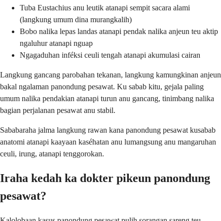
Tuba Eustachius anu leutik atanapi sempit sacara alami
(langkung umum dina murangkalih)
Bobo nalika lepas landas atanapi pendak nalika anjeun teu aktip
ngaluhur atanapi nguap
Ngagaduhan inféksi ceuli tengah atanapi akumulasi cairan
Langkung gancang parobahan tekanan, langkung kamungkinan anjeun
bakal ngalaman panondung pesawat. Ku sabab kitu, gejala paling
umum nalika pendakian atanapi turun anu gancang, tinimbang nalika
bagian perjalanan pesawat anu stabil.
Sababaraha jalma langkung rawan kana panondung pesawat kusabab
anatomi atanapi kaayaan kaséhatan anu lumangsung anu mangaruhan
ceuli, irung, atanapi tenggorokan.
Iraha kedah ka dokter pikeun panondung
pesawat?
Kalolobaan kasus panondung pesawat pulih sorangan sareng teu