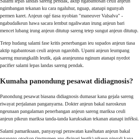
Salami lepas landas sareng pendak, aktip ngabantosan ceuli anjeun
ngimbangan tekanan ku cara ngaluhur, nguap, atanapi ngunyah
permen karet. Anjeun ogé tiasa nyobian "maneuver Valsalva" -
ngabudalkeun hawa sacara lembut ngaliwatan irung anjeun bari
mencet lubang irung anjeun ditutup sareng tetep sungut anjeun ditutup.
Tetep hudang salami fase kritis penerbangan ieu supados anjeun tiasa
aktip ngabantosan ceuli anjeun ngarobih. Upami anjeun leumpang
sareng murangkalih leutik, ajak aranjeunna nginum atanapi nyedot
pacifier salami lepas landas sareng pendak.
Kumaha panondung pesawat didiagnosis?
Panondung pesawat biasana didiagnosis dumasar kana gejala sareng
riwayat perjalanan panganyarna. Dokter anjeun bakal naroskeun
ngeunaan pangalaman penerbangan anjeun sareng mariksa ceuli
anjeun pikeun mariksa tanda-tanda karuksakan tekanan atanapi inféksi.
Salami pamariksaan, panyayogi perawatan kaséhatan anjeun bakal
nganggo otoskop (instrumen anu disinari leutik) pikeun ningali kana