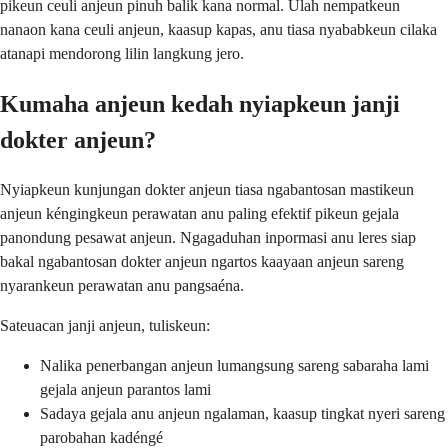
pikeun ceuli anjeun pinuh balik kana normal. Ulah nempatkeun
nanaon kana ceuli anjeun, kaasup kapas, anu tiasa nyababkeun cilaka
atanapi mendorong lilin langkung jero.
Kumaha anjeun kedah nyiapkeun janji
dokter anjeun?
Nyiapkeun kunjungan dokter anjeun tiasa ngabantosan mastikeun
anjeun kéngingkeun perawatan anu paling efektif pikeun gejala
panondung pesawat anjeun. Ngagaduhan inpormasi anu leres siap
bakal ngabantosan dokter anjeun ngartos kaayaan anjeun sareng
nyarankeun perawatan anu pangsaéna.
Sateuacan janji anjeun, tuliskeun:
Nalika penerbangan anjeun lumangsung sareng sabaraha lami
gejala anjeun parantos lami
Sadaya gejala anu anjeun ngalaman, kaasup tingkat nyeri sareng
parobahan kadéngé