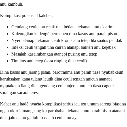
anu kambuh.
Komplikasi potensial kalebet:
Gendang ceuli anu retak tina bédana tekanan anu ekstrim
Kaleungitan kadéngé permanén dina kasus anu parah pisan
Nyeri atanapi tekanan ceuli kronis anu tetep lila saatos pendak
Inféksi ceuli tengah tina cairan atanapi baktéri anu kejebak
Masalah kasaimbangan atanapi pusing anu tetep
Tinnitus anu tetep (sora ringing dina ceuli)
Dina kasus anu jarang pisan, barotrauma anu parah tiasa nyababkeun
karuksakan kana tulang leutik dina ceuli tengah anjeun atanapi
nyiptakeun liang dina gendang ceuli anjeun anu teu tiasa cageur
sorangan sacara leres.
Kabar anu hadé nyaéta komplikasi serius ieu teu umum sareng biasana
ngan ukur lumangsung ku parobahan tekanan anu parah pisan atanapi
dina jalma anu gaduh masalah ceuli anu aya.