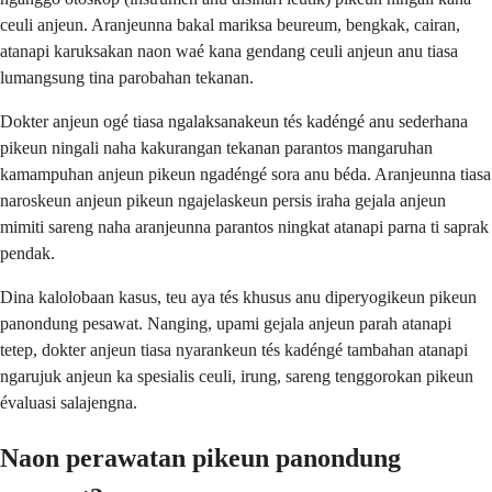
ceuli anjeun. Aranjeunna bakal mariksa beureum, bengkak, cairan,
atanapi karuksakan naon waé kana gendang ceuli anjeun anu tiasa
lumangsung tina parobahan tekanan.
Dokter anjeun ogé tiasa ngalaksanakeun tés kadéngé anu sederhana
pikeun ningali naha kakurangan tekanan parantos mangaruhan
kamampuhan anjeun pikeun ngadéngé sora anu béda. Aranjeunna tiasa
naroskeun anjeun pikeun ngajelaskeun persis iraha gejala anjeun
mimiti sareng naha aranjeunna parantos ningkat atanapi parna ti saprak
pendak.
Dina kalolobaan kasus, teu aya tés khusus anu diperyogikeun pikeun
panondung pesawat. Nanging, upami gejala anjeun parah atanapi
tetep, dokter anjeun tiasa nyarankeun tés kadéngé tambahan atanapi
ngarujuk anjeun ka spesialis ceuli, irung, sareng tenggorokan pikeun
évaluasi salajengna.
Naon perawatan pikeun panondung