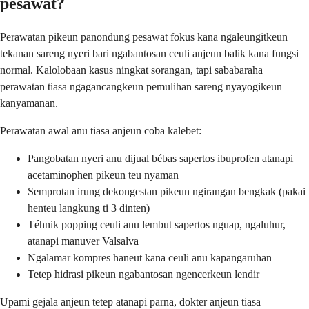
pesawat?
Perawatan pikeun panondung pesawat fokus kana ngaleungitkeun
tekanan sareng nyeri bari ngabantosan ceuli anjeun balik kana fungsi
normal. Kalolobaan kasus ningkat sorangan, tapi sababaraha
perawatan tiasa ngagancangkeun pemulihan sareng nyayogikeun
kanyamanan.
Perawatan awal anu tiasa anjeun coba kalebet:
Pangobatan nyeri anu dijual bébas sapertos ibuprofen atanapi
acetaminophen pikeun teu nyaman
Semprotan irung dekongestan pikeun ngirangan bengkak (pakai
henteu langkung ti 3 dinten)
Téhnik popping ceuli anu lembut sapertos nguap, ngaluhur,
atanapi manuver Valsalva
Ngalamar kompres haneut kana ceuli anu kapangaruhan
Tetep hidrasi pikeun ngabantosan ngencerkeun lendir
Upami gejala anjeun tetep atanapi parna, dokter anjeun tiasa