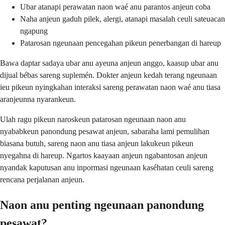
Ubar atanapi perawatan naon waé anu parantos anjeun coba
Naha anjeun gaduh pilek, alergi, atanapi masalah ceuli sateuacan
ngapung
Patarosan ngeunaan pencegahan pikeun penerbangan di hareup
Bawa daptar sadaya ubar anu ayeuna anjeun anggo, kaasup ubar anu
dijual bébas sareng suplemén. Dokter anjeun kedah terang ngeunaan
ieu pikeun nyingkahan interaksi sareng perawatan naon waé anu tiasa
aranjeunna nyarankeun.
Ulah ragu pikeun naroskeun patarosan ngeunaan naon anu
nyababkeun panondung pesawat anjeun, sabaraha lami pemulihan
biasana butuh, sareng naon anu tiasa anjeun lakukeun pikeun
nyegahna di hareup. Ngartos kaayaan anjeun ngabantosan anjeun
nyandak kaputusan anu inpormasi ngeunaan kaséhatan ceuli sareng
rencana perjalanan anjeun.
Naon anu penting ngeunaan panondung
pesawat?