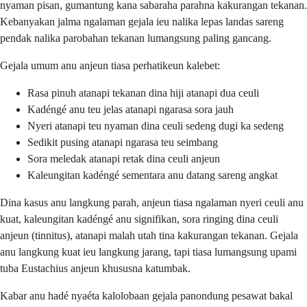
nyaman pisan, gumantung kana sabaraha parahna kakurangan tekanan.
Kebanyakan jalma ngalaman gejala ieu nalika lepas landas sareng
pendak nalika parobahan tekanan lumangsung paling gancang.
Gejala umum anu anjeun tiasa perhatikeun kalebet:
Rasa pinuh atanapi tekanan dina hiji atanapi dua ceuli
Kadéngé anu teu jelas atanapi ngarasa sora jauh
Nyeri atanapi teu nyaman dina ceuli sedeng dugi ka sedeng
Sedikit pusing atanapi ngarasa teu seimbang
Sora meledak atanapi retak dina ceuli anjeun
Kaleungitan kadéngé sementara anu datang sareng angkat
Dina kasus anu langkung parah, anjeun tiasa ngalaman nyeri ceuli anu
kuat, kaleungitan kadéngé anu signifikan, sora ringing dina ceuli
anjeun (tinnitus), atanapi malah utah tina kakurangan tekanan. Gejala
anu langkung kuat ieu langkung jarang, tapi tiasa lumangsung upami
tuba Eustachius anjeun khususna katumbak.
Kabar anu hadé nyaéta kalolobaan gejala panondung pesawat bakal