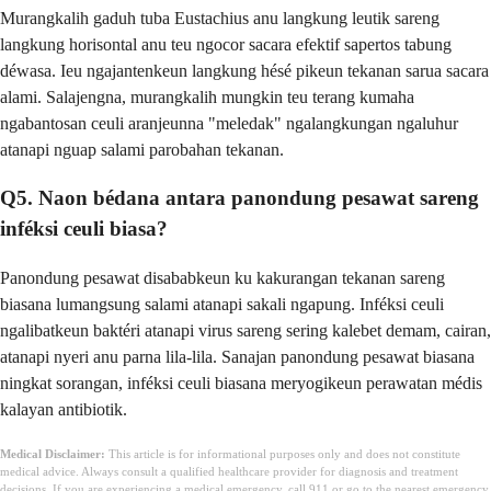
Murangkalih gaduh tuba Eustachius anu langkung leutik sareng
langkung horisontal anu teu ngocor sacara efektif sapertos tabung
déwasa. Ieu ngajantenkeun langkung hésé pikeun tekanan sarua sacara
alami. Salajengna, murangkalih mungkin teu terang kumaha
ngabantosan ceuli aranjeunna "meledak" ngalangkungan ngaluhur
atanapi nguap salami parobahan tekanan.
Q5. Naon bédana antara panondung pesawat sareng
inféksi ceuli biasa?
Panondung pesawat disababkeun ku kakurangan tekanan sareng
biasana lumangsung salami atanapi sakali ngapung. Inféksi ceuli
ngalibatkeun baktéri atanapi virus sareng sering kalebet demam, cairan,
atanapi nyeri anu parna lila-lila. Sanajan panondung pesawat biasana
ningkat sorangan, inféksi ceuli biasana meryogikeun perawatan médis
kalayan antibiotik.
Medical Disclaimer:
This article is for informational purposes only and does not constitute
medical advice. Always consult a qualified healthcare provider for diagnosis and treatment
decisions. If you are experiencing a medical emergency, call 911 or go to the nearest emergency