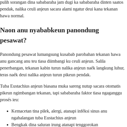
pulih sorangan dina sababaraha jam dugi ka sababaraha dinten saatos
pendak, nalika ceuli anjeun sacara alami ngatur deui kana tekanan
hawa normal.
Naon anu nyababkeun panondung
pesawat?
Panondung pesawat lumangsung kusabab parobahan tekanan hawa
anu gancang anu teu tiasa diimbangi ku ceuli anjeun. Salila
penerbangan, tekanan kabin turun nalika anjeun naék langkung luhur,
teras naék deui nalika anjeun turun pikeun pendak.
Tuba Eustachius anjeun biasana muka sareng nutup sacara otomatis
pikeun ngimbangan tekanan, tapi sababaraha faktor tiasa ngaganggu
prosés ieu:
Kemacetan tina pilek, alergi, atanapi inféksi sinus anu
ngahalangan tuba Eustachius anjeun
Bengkak dina saluran irung atanapi tenggorokan