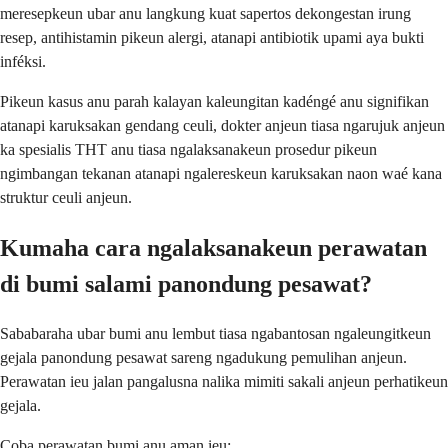
meresepkeun ubar anu langkung kuat sapertos dekongestan irung
resep, antihistamin pikeun alergi, atanapi antibiotik upami aya bukti
inféksi.
Pikeun kasus anu parah kalayan kaleungitan kadéngé anu signifikan
atanapi karuksakan gendang ceuli, dokter anjeun tiasa ngarujuk anjeun
ka spesialis THT anu tiasa ngalaksanakeun prosedur pikeun
ngimbangan tekanan atanapi ngalereskeun karuksakan naon waé kana
struktur ceuli anjeun.
Kumaha cara ngalaksanakeun perawatan
di bumi salami panondung pesawat?
Sababaraha ubar bumi anu lembut tiasa ngabantosan ngaleungitkeun
gejala panondung pesawat sareng ngadukung pemulihan anjeun.
Perawatan ieu jalan pangalusna nalika mimiti sakali anjeun perhatikeun
gejala.
Coba perawatan bumi anu aman ieu: