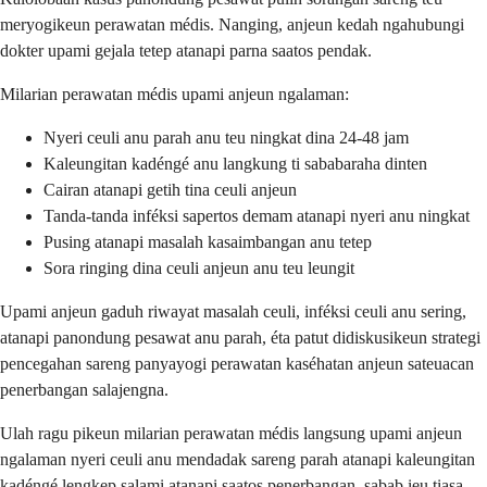
meryogikeun perawatan médis. Nanging, anjeun kedah ngahubungi
dokter upami gejala tetep atanapi parna saatos pendak.
Milarian perawatan médis upami anjeun ngalaman:
Nyeri ceuli anu parah anu teu ningkat dina 24-48 jam
Kaleungitan kadéngé anu langkung ti sababaraha dinten
Cairan atanapi getih tina ceuli anjeun
Tanda-tanda inféksi sapertos demam atanapi nyeri anu ningkat
Pusing atanapi masalah kasaimbangan anu tetep
Sora ringing dina ceuli anjeun anu teu leungit
Upami anjeun gaduh riwayat masalah ceuli, inféksi ceuli anu sering,
atanapi panondung pesawat anu parah, éta patut didiskusikeun strategi
pencegahan sareng panyayogi perawatan kaséhatan anjeun sateuacan
penerbangan salajengna.
Ulah ragu pikeun milarian perawatan médis langsung upami anjeun
ngalaman nyeri ceuli anu mendadak sareng parah atanapi kaleungitan
kadéngé lengkep salami atanapi saatos penerbangan, sabab ieu tiasa