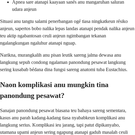
Apnea sare atanapi kaayaan sanés anu mangaruhan saluran
udara anjeun
Situasi anu tangtu salami penerbangan ogé tiasa ningkatkeun résiko
anjeun, sapertos bobo nalika lepas landas atanapi pendak nalika anjeun
teu aktip ngabantosan ceuli anjeun ngimbangan tekanan
ngalangkungan ngaluhur atanapi nguap.
Narikna, murangkalih anu pisan leutik sareng jalma dewasa anu
langkung sepuh condong ngalaman panondung pesawat langkung
sering kusabab bédana dina fungsi sareng anatomi tuba Eustachius.
Naon komplikasi anu mungkin tina
panondung pesawat?
Sanajan panondung pesawat biasana teu bahaya sareng sementara,
kasus anu parah kadang-kadang tiasa nyababkeun komplikasi anu
langkung serius. Komplikasi ieu jarang, tapi patut dipikanyaho,
utamana upami anjeun sering ngapung atanapi gaduh masalah ceuli