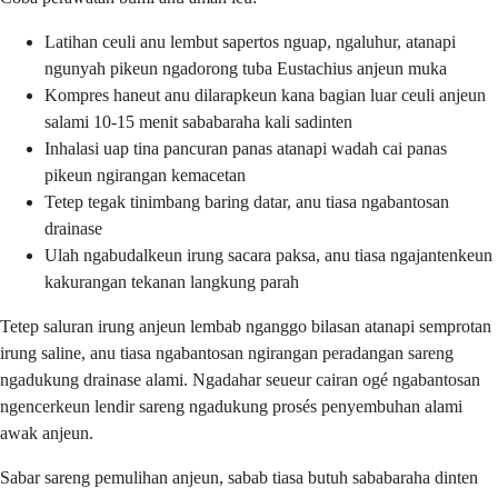
Latihan ceuli anu lembut sapertos nguap, ngaluhur, atanapi
ngunyah pikeun ngadorong tuba Eustachius anjeun muka
Kompres haneut anu dilarapkeun kana bagian luar ceuli anjeun
salami 10-15 menit sababaraha kali sadinten
Inhalasi uap tina pancuran panas atanapi wadah cai panas
pikeun ngirangan kemacetan
Tetep tegak tinimbang baring datar, anu tiasa ngabantosan
drainase
Ulah ngabudalkeun irung sacara paksa, anu tiasa ngajantenkeun
kakurangan tekanan langkung parah
Tetep saluran irung anjeun lembab nganggo bilasan atanapi semprotan
irung saline, anu tiasa ngabantosan ngirangan peradangan sareng
ngadukung drainase alami. Ngadahar seueur cairan ogé ngabantosan
ngencerkeun lendir sareng ngadukung prosés penyembuhan alami
awak anjeun.
Sabar sareng pemulihan anjeun, sabab tiasa butuh sababaraha dinten