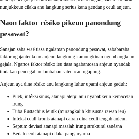
nunjukkeun cilaka anu langkung serius kana gendang ceuli anjeun.
Naon faktor résiko pikeun panondung
pesawat?
Sanajan saha waé tiasa ngalaman panondung pesawat, sababaraha
faktor ngajantenkeun anjeun langkung kamungkinan ngembangkeun
gejala. Ngartos faktor résiko ieu tiasa ngabantosan anjeun nyandak
tindakan pencegahan tambahan sateuacan ngapung.
Anjeun aya dina résiko anu langkung luhur upami anjeun gaduh:
Pilek, inféksi sinus, atanapi alergi anu nyababkeun kemacetan
irung
Tuba Eustachius leutik (murangkalih khususna rawan ieu)
Inféksi ceuli kronis atanapi cairan dina ceuli tengah anjeun
Septum deviasi atanapi masalah irung struktural sanésna
Bedah ceuli atanapi cilaka panganyarna