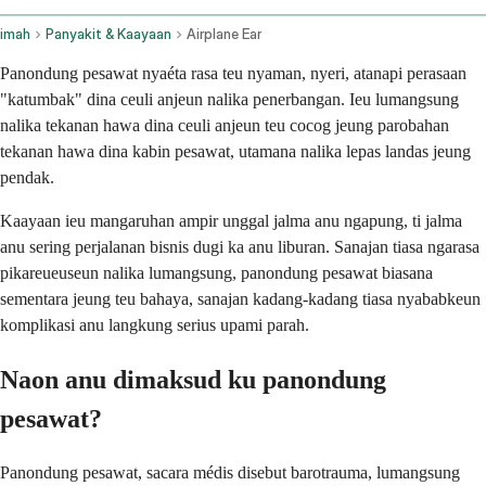
imah
Panyakit & Kaayaan
Airplane Ear
Panondung pesawat nyaéta rasa teu nyaman, nyeri, atanapi perasaan
"katumbak" dina ceuli anjeun nalika penerbangan. Ieu lumangsung
nalika tekanan hawa dina ceuli anjeun teu cocog jeung parobahan
tekanan hawa dina kabin pesawat, utamana nalika lepas landas jeung
pendak.
Kaayaan ieu mangaruhan ampir unggal jalma anu ngapung, ti jalma
anu sering perjalanan bisnis dugi ka anu liburan. Sanajan tiasa ngarasa
pikareueuseun nalika lumangsung, panondung pesawat biasana
sementara jeung teu bahaya, sanajan kadang-kadang tiasa nyababkeun
komplikasi anu langkung serius upami parah.
Naon anu dimaksud ku panondung
pesawat?
Panondung pesawat, sacara médis disebut barotrauma, lumangsung