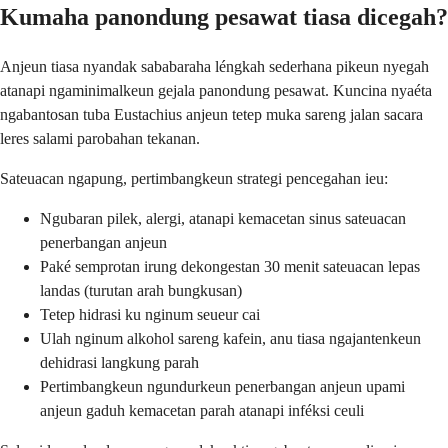
Kumaha panondung pesawat tiasa dicegah?
Anjeun tiasa nyandak sababaraha léngkah sederhana pikeun nyegah
atanapi ngaminimalkeun gejala panondung pesawat. Kuncina nyaéta
ngabantosan tuba Eustachius anjeun tetep muka sareng jalan sacara
leres salami parobahan tekanan.
Sateuacan ngapung, pertimbangkeun strategi pencegahan ieu:
Ngubaran pilek, alergi, atanapi kemacetan sinus sateuacan
penerbangan anjeun
Paké semprotan irung dekongestan 30 menit sateuacan lepas
landas (turutan arah bungkusan)
Tetep hidrasi ku nginum seueur cai
Ulah nginum alkohol sareng kafein, anu tiasa ngajantenkeun
dehidrasi langkung parah
Pertimbangkeun ngundurkeun penerbangan anjeun upami
anjeun gaduh kemacetan parah atanapi inféksi ceuli