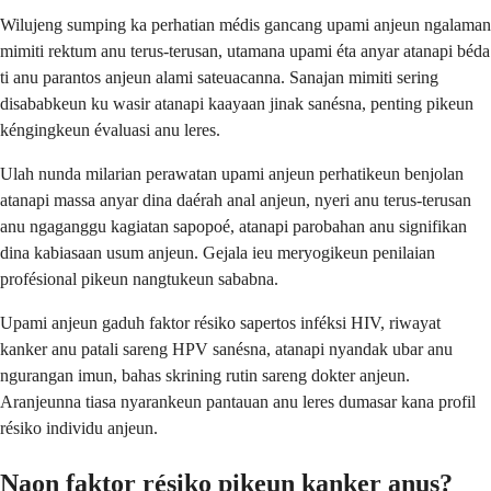
Wilujeng sumping ka perhatian médis gancang upami anjeun ngalaman
mimiti rektum anu terus-terusan, utamana upami éta anyar atanapi béda
ti anu parantos anjeun alami sateuacanna. Sanajan mimiti sering
disababkeun ku wasir atanapi kaayaan jinak sanésna, penting pikeun
kéngingkeun évaluasi anu leres.
Ulah nunda milarian perawatan upami anjeun perhatikeun benjolan
atanapi massa anyar dina daérah anal anjeun, nyeri anu terus-terusan
anu ngaganggu kagiatan sapopoé, atanapi parobahan anu signifikan
dina kabiasaan usum anjeun. Gejala ieu meryogikeun penilaian
profésional pikeun nangtukeun sababna.
Upami anjeun gaduh faktor résiko sapertos inféksi HIV, riwayat
kanker anu patali sareng HPV sanésna, atanapi nyandak ubar anu
ngurangan imun, bahas skrining rutin sareng dokter anjeun.
Aranjeunna tiasa nyarankeun pantauan anu leres dumasar kana profil
résiko individu anjeun.
Naon faktor résiko pikeun kanker anus?