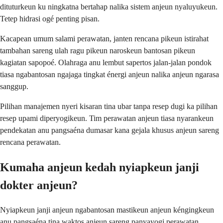
dituturkeun ku ningkatna bertahap nalika sistem anjeun nyaluyukeun.
Tetep hidrasi ogé penting pisan.
Kacapean umum salami perawatan, janten rencana pikeun istirahat
tambahan sareng ulah ragu pikeun naroskeun bantosan pikeun
kagiatan sapopoé. Olahraga anu lembut sapertos jalan-jalan pondok
tiasa ngabantosan ngajaga tingkat énergi anjeun nalika anjeun ngarasa
sanggup.
Pilihan manajemen nyeri kisaran tina ubar tanpa resep dugi ka pilihan
resep upami diperyogikeun. Tim perawatan anjeun tiasa nyarankeun
pendekatan anu pangsaéna dumasar kana gejala khusus anjeun sareng
rencana perawatan.
Kumaha anjeun kedah nyiapkeun janji
dokter anjeun?
Nyiapkeun janji anjeun ngabantosan mastikeun anjeun kéngingkeun
anu pangsaéna tina waktos anjeun sareng panyayogi perawatan