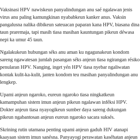
Vaksinasi HPV nawiskeun panyalindungan anu saé ngalawan jenis
virus anu paling kamungkinan nyababkeun kanker anus. Vaksin
pangalusna nalika dibikeun sateuacan paparan kana HPV, biasana dina
taun praremaja, tapi masih tiasa masihan kauntungan pikeun déwasa
nepi ka umur 45 taun.
Ngalakukeun hubungan séks anu aman ku ngagunakeun kondom
sareng ngawatesan jumlah pasangan séks anjeun tiasa ngirangan résiko
penularan HPV. Nanging, inget yén HPV tiasa nyebar ngaliwatan
kontak kulit-ka-kulit, janten kondom teu masihan panyalindungan anu
lengkep.
Upami anjeun ngaroko, eureun ngaroko tiasa ningkatkeun
kamampuhan sistem imun anjeun pikeun ngalawan inféksi HPV.
Dokter anjeun tiasa nyayogikeun sumber daya sareng dukungan
pikeun ngabantosan anjeun eureun ngaroko sacara suksés.
Skrining rutin utamana penting upami anjeun gaduh HIV atanapi
kaayaan sistem imun sanésna. Panyayogi perawatan kaséhatan anjeun