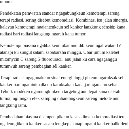
umum.
Pendekatan perawatan standar ngagabungkeun kemoterapi sareng
terapi radiasi, sering disebut kemoradiasi. Kombinasi ieu jalan sinergis,
kalayan kemoterapi ngajantenkeun sél kanker langkung sénsitip kana
radiasi bari radiasi langsung ngarah kana tumor.
Kemoterapi biasana ngalibatkeun ubar anu dibikeun ngaliwatan IV
atanapi ku sungut salami sababaraha minggu. Ubar umum kalebet
mitomycin C sareng 5-fluorouracil, anu jalan ku cara ngaganggu
tumuwuh sareng pembagian sél kanker.
Terapi radiasi ngagunakeun sinar énergi tinggi pikeun ngaruksak sél
kanker bari ngaminimalkeun karuksakan kana jaringan anu séhat.
Téhnik modéren ngamungkinkeun targeting anu tepat kana daérah
tumor, ngirangan efek samping dibandingkeun sareng metode anu
langkung lami.
Pembedahan biasana disimpen pikeun kasus dimana kemoradiasi teu
ngaleungitkeun kanker sacara lengkep atanapi upami kanker balik deui