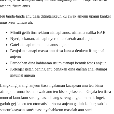
atanapi fisura anus.
Ieu tanda-tanda anu tiasa ditingalikeun ku awak anjeun upami kanker
anus keur tumuwuh:
Mimiti getih tina rektum atanapi anus, utamana nalika BAB
Nyeri, tekanan, atanapi nyeri dina daérah anal anjeun
Gatel atanapi mimiti tina anus anjeun
Benjolan atanapi massa anu tiasa karasa deukeut liang anal
anjeun
Parobahan dina kabiasaan usum atanapi bentuk feses anjeun
Kelenjar getah bening anu bengkak dina daérah anal atanapi
inguinal anjeun
Langkung jarang, anjeun tiasa ngalaman kacapean anu teu biasa
atanapi turunna beurat awak anu teu bisa dijelaskeun. Gejala ieu tiasa
muncul laun-laun sareng tiasa datang sareng angkat mimiti. Inget,
gaduh gejala ieu teu otomatis hartosna anjeun gaduh kanker, sabab
seueur kaayaan sanés tiasa nyababkeun masalah anu sami.