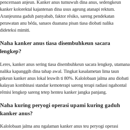
pencernaan anjeun. Kanker anus tumuwuh dina anus, sedengkeun
kanker kolorektal kajantenan dina usus ageung atanapi rektum.
Aranjeunna gaduh panyabab, faktor résiko, sareng pendekatan
perawatan anu béda, sanaos duanana pisan tiasa diobati nalika
dideteksi mimiti.
Naha kanker anus tiasa disembuhkeun sacara
lengkep?
Leres, kanker anus sering tiasa disembuhkeun sacara lengkep, utamana
nalika kapanggih dina tahap awal. Tingkat kasalametan lima taun
pikeun kanker anus lokal leuwih ti 80%. Kalolobaan jalma anu diobati
kalayan kombinasi standar kemoterapi sareng terapi radiasi ngahontal
rémisi lengkep sareng tetep henteu kanker jangka panjang.
Naha kuring peryogi operasi upami kuring gaduh
kanker anus?
Kalolobaan jalma anu ngalaman kanker anus teu peryogi operasi