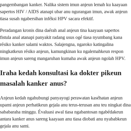
pangembangan kanker. Nalika sistem imun anjeun lemah ku kaayaan
sapertos HIV / AIDS atanapi ubar anu ngurangan imun, awak anjeun
tiasa susah ngabersihan inféksi HPV sacara efektif.
Peradangan kronis dina daérah anal anjeun tina kaayaan sapertos
fistula anal atanapi panyakit radang usus ogé tiasa nyumbang kana
résiko kanker salami waktos. Salajengna, ngaroko katingalina
ningkatkeun résiko anjeun, kamungkinan ku ngalemahkeun respon
imun anjeun sareng mangaruhan kumaha awak anjeun ngolah HPV.
Iraha kedah konsultasi ka dokter pikeun
masalah kanker anus?
Anjeun kedah ngahubungi panyayogi perawatan kaséhatan anjeun
upami anjeun perhatikeun gejala anu terus-terusan anu teu ningkat dina
sababaraha minggu. Évaluasi awal tiasa ngabantosan ngabédakeun
antara kanker anus sareng kaayaan anu tiasa diobati anu nyababkeun
gejala anu sami.