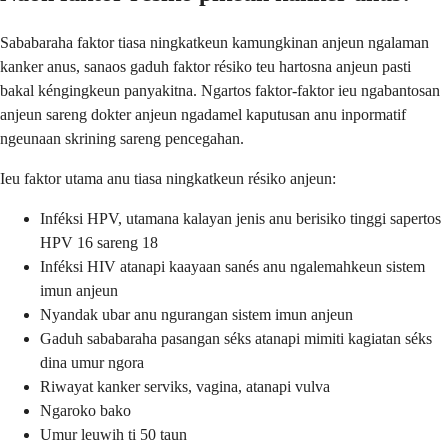
Sababaraha faktor tiasa ningkatkeun kamungkinan anjeun ngalaman
kanker anus, sanaos gaduh faktor résiko teu hartosna anjeun pasti
bakal kéngingkeun panyakitna. Ngartos faktor-faktor ieu ngabantosan
anjeun sareng dokter anjeun ngadamel kaputusan anu inpormatif
ngeunaan skrining sareng pencegahan.
Ieu faktor utama anu tiasa ningkatkeun résiko anjeun:
Inféksi HPV, utamana kalayan jenis anu berisiko tinggi sapertos
HPV 16 sareng 18
Inféksi HIV atanapi kaayaan sanés anu ngalemahkeun sistem
imun anjeun
Nyandak ubar anu ngurangan sistem imun anjeun
Gaduh sababaraha pasangan séks atanapi mimiti kagiatan séks
dina umur ngora
Riwayat kanker serviks, vagina, atanapi vulva
Ngaroko bako
Umur leuwih ti 50 taun