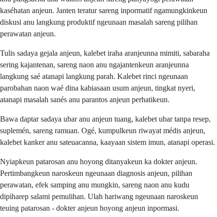
kaséhatan anjeun. Janten teratur sareng inpormatif ngamungkinkeun
diskusi anu langkung produktif ngeunaan masalah sareng pilihan
perawatan anjeun.
Tulis sadaya gejala anjeun, kalebet iraha aranjeunna mimiti, sabaraha
sering kajantenan, sareng naon anu ngajantenkeun aranjeunna
langkung saé atanapi langkung parah. Kalebet rinci ngeunaan
parobahan naon waé dina kabiasaan usum anjeun, tingkat nyeri,
atanapi masalah sanés anu parantos anjeun perhatikeun.
Bawa daptar sadaya ubar anu anjeun tuang, kalebet ubar tanpa resep,
suplemén, sareng ramuan. Ogé, kumpulkeun riwayat médis anjeun,
kalebet kanker anu sateuacanna, kaayaan sistem imun, atanapi operasi.
Nyiapkeun patarosan anu hoyong ditanyakeun ka dokter anjeun.
Pertimbangkeun naroskeun ngeunaan diagnosis anjeun, pilihan
perawatan, efek samping anu mungkin, sareng naon anu kudu
dipiharep salami pemulihan. Ulah hariwang ngeunaan naroskeun
teuing patarosan - dokter anjeun hoyong anjeun inpormasi.