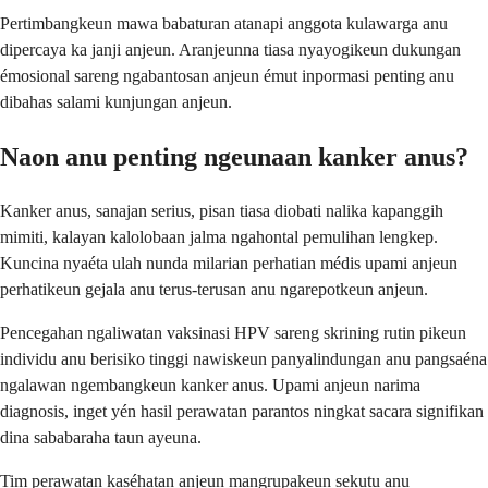
Pertimbangkeun mawa babaturan atanapi anggota kulawarga anu
dipercaya ka janji anjeun. Aranjeunna tiasa nyayogikeun dukungan
émosional sareng ngabantosan anjeun émut inpormasi penting anu
dibahas salami kunjungan anjeun.
Naon anu penting ngeunaan kanker anus?
Kanker anus, sanajan serius, pisan tiasa diobati nalika kapanggih
mimiti, kalayan kalolobaan jalma ngahontal pemulihan lengkep.
Kuncina nyaéta ulah nunda milarian perhatian médis upami anjeun
perhatikeun gejala anu terus-terusan anu ngarepotkeun anjeun.
Pencegahan ngaliwatan vaksinasi HPV sareng skrining rutin pikeun
individu anu berisiko tinggi nawiskeun panyalindungan anu pangsaéna
ngalawan ngembangkeun kanker anus. Upami anjeun narima
diagnosis, inget yén hasil perawatan parantos ningkat sacara signifikan
dina sababaraha taun ayeuna.
Tim perawatan kaséhatan anjeun mangrupakeun sekutu anu