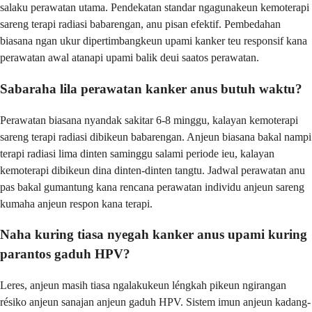
salaku perawatan utama. Pendekatan standar ngagunakeun kemoterapi
sareng terapi radiasi babarengan, anu pisan efektif. Pembedahan
biasana ngan ukur dipertimbangkeun upami kanker teu responsif kana
perawatan awal atanapi upami balik deui saatos perawatan.
Sabaraha lila perawatan kanker anus butuh waktu?
Perawatan biasana nyandak sakitar 6-8 minggu, kalayan kemoterapi
sareng terapi radiasi dibikeun babarengan. Anjeun biasana bakal nampi
terapi radiasi lima dinten saminggu salami periode ieu, kalayan
kemoterapi dibikeun dina dinten-dinten tangtu. Jadwal perawatan anu
pas bakal gumantung kana rencana perawatan individu anjeun sareng
kumaha anjeun respon kana terapi.
Naha kuring tiasa nyegah kanker anus upami kuring
parantos gaduh HPV?
Leres, anjeun masih tiasa ngalakukeun léngkah pikeun ngirangan
résiko anjeun sanajan anjeun gaduh HPV. Sistem imun anjeun kadang-