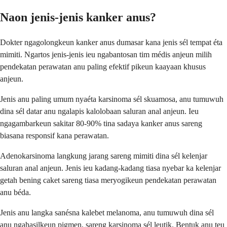
Naon jenis-jenis kanker anus?
Dokter ngagolongkeun kanker anus dumasar kana jenis sél tempat éta
mimiti. Ngartos jenis-jenis ieu ngabantosan tim médis anjeun milih
pendekatan perawatan anu paling efektif pikeun kaayaan khusus
anjeun.
Jenis anu paling umum nyaéta karsinoma sél skuamosa, anu tumuwuh
dina sél datar anu ngalapis kalolobaan saluran anal anjeun. Ieu
ngagambarkeun sakitar 80-90% tina sadaya kanker anus sareng
biasana responsif kana perawatan.
Adenokarsinoma langkung jarang sareng mimiti dina sél kelenjar
saluran anal anjeun. Jenis ieu kadang-kadang tiasa nyebar ka kelenjar
getah bening caket sareng tiasa meryogikeun pendekatan perawatan
anu béda.
Jenis anu langka sanésna kalebet melanoma, anu tumuwuh dina sél
anu ngahasilkeun pigmen, sareng karsinoma sél leutik. Bentuk anu teu