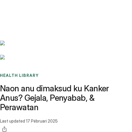
Benchmarks
Stories
FAQ
Sign up / Log in
HEALTH LIBRARY
Naon anu dimaksud ku Kanker
Anus? Gejala, Penyabab, &
Perawatan
Last updated
17 Pébruari 2025