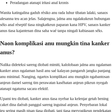
Peradangan atanapi iritasi anal kronis
Wanita katingalina gaduh résiko anu rada luhur tibatan lalaki, sanaos
alesanna teu acan jelas. Salajengna, jalma anu ngalakukeun hubungan
séks anal réseptif tiasa ningkatkeun paparan kana HPV, sanaos kanker
anus tiasa kajantenan dina saha waé tanpa ningali kabiasaan séks.
Naon komplikasi anu mungkin tina kanker
anus?
Nalika dideteksi sareng diobati mimiti, kalolobaan jalma anu ngalaman
kanker anus ngalaman hasil anu saé kalayan pangaruh jangka panjang
anu minimal. Nanging, ngartos komplikasi anu mungkin ngabantosan
anjeun damel sareng tim perawatan kaséhatan anjeun pikeun nyegah
atanapi ngaturna sacara efektif.
Upami teu diobati, kanker anus tiasa nyebar ka kelenjar getah bening
caket dina daérah panggul sareng inguinal anjeun. Penyebaran lokal
ieu sering masih pisan tiasa diobati, tapi tiasa meryogikeun pendekatan