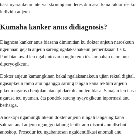
tiasa nyarankeun interval skrining anu leres dumasar kana faktor résiko
individu anjeun.
Kumaha kanker anus didiagnosis?
Diagnosa kanker anus biasana dimimitian ku dokter anjeun naroskeun
ngeunaan gejala anjeun sareng ngalaksanakeun pemeriksaan fisik.
Panilaian awal ieu ngabantosan nangtukeun tés tambahan naon anu
diperyogikeun.
Dokter anjeun kamungkinan bakal ngalaksanakeun ujian rektal digital,
ngasupkeun ramo anu nganggo sarung tangan kana rektum anjeun
pikeun ngarasa benjolan atanapi daérah anu teu biasa. Sanajan ieu tiasa
ngarasa teu nyaman, éta pondok sareng nyayogikeun inpormasi anu
berharga.
Anoskopi ngamungkinkeun dokter anjeun ningali langsung kana
saluran anal anjeun nganggo tabung leutik anu disorot anu disebut
anoskop. Prosedur ieu ngabantosan ngaidentifikasi anomali anu