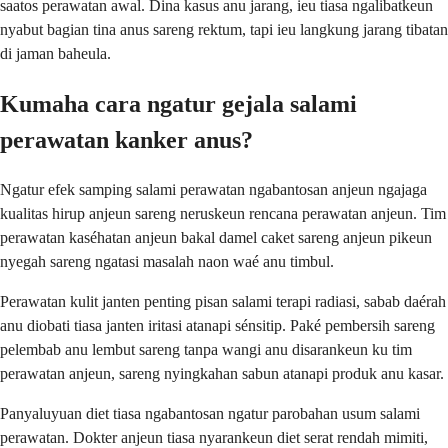
saatos perawatan awal. Dina kasus anu jarang, ieu tiasa ngalibatkeun
nyabut bagian tina anus sareng rektum, tapi ieu langkung jarang tibatan
di jaman baheula.
Kumaha cara ngatur gejala salami
perawatan kanker anus?
Ngatur efek samping salami perawatan ngabantosan anjeun ngajaga
kualitas hirup anjeun sareng neruskeun rencana perawatan anjeun. Tim
perawatan kaséhatan anjeun bakal damel caket sareng anjeun pikeun
nyegah sareng ngatasi masalah naon waé anu timbul.
Perawatan kulit janten penting pisan salami terapi radiasi, sabab daérah
anu diobati tiasa janten iritasi atanapi sénsitip. Paké pembersih sareng
pelembab anu lembut sareng tanpa wangi anu disarankeun ku tim
perawatan anjeun, sareng nyingkahan sabun atanapi produk anu kasar.
Panyaluyuan diet tiasa ngabantosan ngatur parobahan usum salami
perawatan. Dokter anjeun tiasa nyarankeun diet serat rendah mimiti,