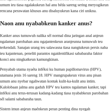
umum ieu tiasa ngalakukeun hal anu béda sareng sering meryogikeun
rencana perawatan khusus anu disaluyukeun kana ciri unikna.
Naon anu nyababkeun kanker anus?
Kanker anus tumuwuh nalika sél normal dina jaringan anal anjeun
ngalaman parobahan anu ngajantenkeun aranjeunna tumuwuh teu
terkendali. Sanajan urang teu salawasna tiasa nangtukeun persis naha
ieu kajantenan, peneliti parantos ngaidentifikasi sababaraha faktor
konci anu ningkatkeun kamungkinan.
Penyabab utama nyaéta inféksi ku human papillomavirus (HPV),
utamana jenis 16 sareng 18. HPV mangrupakeun virus anu pisan
umum anu nyebar ngaliwatan kontak kulit-ka-kulit anu intim.
Kalolobaan jalma anu gaduh HPV teu kantos ngalaman kanker, tapi
inféksi anu terus-terusan kadang-kadang tiasa nyababkeun parobahan
sél salami sababaraha taun.
Sistem imun anjeun maénkeun peran penting dina nyegah