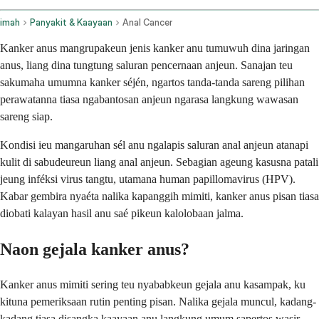
imah
Panyakit & Kaayaan
Anal Cancer
Kanker anus mangrupakeun jenis kanker anu tumuwuh dina jaringan
anus, liang dina tungtung saluran pencernaan anjeun. Sanajan teu
sakumaha umumna kanker séjén, ngartos tanda-tanda sareng pilihan
perawatanna tiasa ngabantosan anjeun ngarasa langkung wawasan
sareng siap.
Kondisi ieu mangaruhan sél anu ngalapis saluran anal anjeun atanapi
kulit di sabudeureun liang anal anjeun. Sebagian ageung kasusna patali
jeung inféksi virus tangtu, utamana human papillomavirus (HPV).
Kabar gembira nyaéta nalika kapanggih mimiti, kanker anus pisan tiasa
diobati kalayan hasil anu saé pikeun kalolobaan jalma.
Naon gejala kanker anus?
Kanker anus mimiti sering teu nyababkeun gejala anu kasampak, ku
kituna pemeriksaan rutin penting pisan. Nalika gejala muncul, kadang-
kadang tiasa disangka kaayaan anu langkung umum sapertos wasir