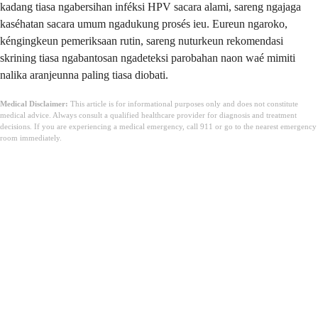
kadang tiasa ngabersihan inféksi HPV sacara alami, sareng ngajaga
kaséhatan sacara umum ngadukung prosés ieu. Eureun ngaroko,
kéngingkeun pemeriksaan rutin, sareng nuturkeun rekomendasi
skrining tiasa ngabantosan ngadeteksi parobahan naon waé mimiti
nalika aranjeunna paling tiasa diobati.
Medical Disclaimer:
This article is for informational purposes only and does not constitute
medical advice. Always consult a qualified healthcare provider for diagnosis and treatment
decisions. If you are experiencing a medical emergency, call 911 or go to the nearest emergency
room immediately.