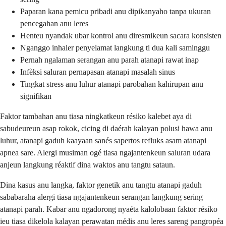
Paparan kana pemicu pribadi anu dipikanyaho tanpa ukuran
pencegahan anu leres
Henteu nyandak ubar kontrol anu diresmikeun sacara konsisten
Nganggo inhaler penyelamat langkung ti dua kali saminggu
Pernah ngalaman serangan anu parah atanapi rawat inap
Infèksi saluran pernapasan atanapi masalah sinus
Tingkat stress anu luhur atanapi parobahan kahirupan anu
signifikan
Faktor tambahan anu tiasa ningkatkeun résiko kalebet aya di
sabudeureun asap rokok, cicing di daérah kalayan polusi hawa anu
luhur, atanapi gaduh kaayaan sanés sapertos refluks asam atanapi
apnea sare. Alergi musiman ogé tiasa ngajantenkeun saluran udara
anjeun langkung réaktif dina waktos anu tangtu sataun.
Dina kasus anu langka, faktor genetik anu tangtu atanapi gaduh
sababaraha alergi tiasa ngajantenkeun serangan langkung sering
atanapi parah. Kabar anu ngadorong nyaéta kalolobaan faktor résiko
ieu tiasa dikelola kalayan perawatan médis anu leres sareng pangropéa