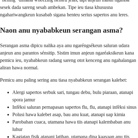
sesek dada sareng sesah ambekan. Tipe ieu tiasa khususna
ngahariwangkeun kusabab sigana henteu serius sapertos anu leres.
Naon anu nyababkeun serangan asma?
Serangan asma dipicu nalika aya anu ngaréngsékeun saluran udara
anjeun anu parantos sénsitip. Sistim imun anjeun ngaréaksikeun kana
pemicu ieu, nyababkeun radang sareng otot kenceng anu ngahalangan
aliran hawa normal.
Pemicu anu paling sering anu tiasa nyababkeun serangan kalebet:
Alergi sapertos serbuk sari, tungau debu, bulu piaraan, atanapi
spora jamur
Infèksi saluran pernapasan sapertos flu, flu, atanapi infèksi sinus
Polusi hawa kalebet asap, bau anu kuat, atanapi uap kimia
Parobahan cuaca, utamana hawa tiis atanapi kalembaban anu
luhur
Kagiatan fisik atanapi latihan, utamana dina kaayaan anu tiis