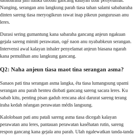
sababaraha jam nalika diobati gancang kalayan ubar penyelamat.
Nanging, serangan anu langkung parah tiasa tahan salami sababaraha
dinten sareng tiasa meryogikeun rawat inap pikeun pangurusan anu
leres.
Durasi sering gumantung kana sabaraha gancang anjeun ngakuan
gejala sareng mimiti perawatan, ogé naon anu nyababkeun serangan.
Intervensi awal kalayan inhaler penyelamat anjeun biasana ngarah
kana pemulihan anu langkung gancang.
Q2: Naha anjeun tiasa maot tina serangan asma?
Sanaos pati tina serangan asma langka, éta tiasa lumangsung upami
serangan anu parah henteu diobati gancang sareng sacara leres. Ku
sabab kitu, penting pisan gaduh rencana aksi darurat sareng terang
iraha kedah néangan perawatan médis langsung.
Kalolobaan pati anu patali sareng asma tiasa dicegah kalayan
perawatan anu leres, pantauan perawatan kaséhatan rutin, sareng
respon gancang kana gejala anu parah. Ulah ngalewatkan tanda-tanda