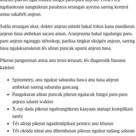
ngabantosan nangtukeun parahnya serangan ayeuna sareng kontrol
asma sakabéh anjeun.
Salila serangan akut, dokter anjeun mimiti bakal fokus kana mastikeun
anjeun tiasa ambekan sacara aman. Aranjeunna bakal ngadangu paru-
paru anjeun nganggo stétoskop, pariksa tingkat oksigén anjeun, sareng
tiasa ngalaksanakeun tés aliran puncak upami anjeun tiasa.
Pikeun pangurusan asma anu terus-terusan, tés diagnostik biasana
kalebet:
Spirometry, anu ngukur sabaraha hawa anu tiasa anjeun
ambekan sareng sabaraha gancang
Pangukuran aliran puncak pikeun ngalacak fungsi paru-paru
anjeun salami waktos
X-ray dada pikeun ngaleungitkeun kaayaan atanapi komplikasi
sanés
Tés alergi pikeun ngaidentipikasi pemicu anu khusus
Tés oksida nitrat anu dihembusan pikeun ngukur radang saluran