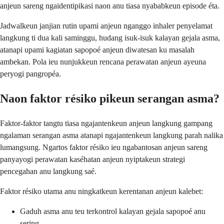
anjeun sareng ngaidentipikasi naon anu tiasa nyababkeun episode éta.
Jadwalkeun janjian rutin upami anjeun nganggo inhaler penyelamat
langkung ti dua kali saminggu, hudang isuk-isuk kalayan gejala asma,
atanapi upami kagiatan sapopoé anjeun diwatesan ku masalah
ambekan. Pola ieu nunjukkeun rencana perawatan anjeun ayeuna
peryogi pangropéa.
Naon faktor résiko pikeun serangan asma?
Faktor-faktor tangtu tiasa ngajantenkeun anjeun langkung gampang
ngalaman serangan asma atanapi ngajantenkeun langkung parah nalika
lumangsung. Ngartos faktor résiko ieu ngabantosan anjeun sareng
panyayogi perawatan kaséhatan anjeun nyiptakeun strategi
pencegahan anu langkung saé.
Faktor résiko utama anu ningkatkeun kerentanan anjeun kalebet:
Gaduh asma anu teu terkontrol kalayan gejala sapopoé anu
sering