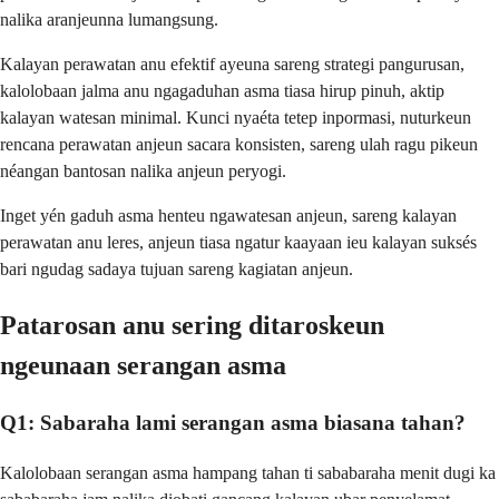
nalika aranjeunna lumangsung.
Kalayan perawatan anu efektif ayeuna sareng strategi pangurusan,
kalolobaan jalma anu ngagaduhan asma tiasa hirup pinuh, aktip
kalayan watesan minimal. Kunci nyaéta tetep inpormasi, nuturkeun
rencana perawatan anjeun sacara konsisten, sareng ulah ragu pikeun
néangan bantosan nalika anjeun peryogi.
Inget yén gaduh asma henteu ngawatesan anjeun, sareng kalayan
perawatan anu leres, anjeun tiasa ngatur kaayaan ieu kalayan suksés
bari ngudag sadaya tujuan sareng kagiatan anjeun.
Patarosan anu sering ditaroskeun
ngeunaan serangan asma
Q1: Sabaraha lami serangan asma biasana tahan?
Kalolobaan serangan asma hampang tahan ti sababaraha menit dugi ka