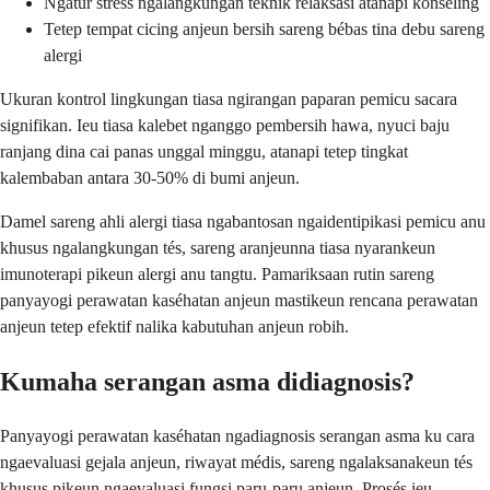
Ngatur stress ngalangkungan téknik relaksasi atanapi konseling
Tetep tempat cicing anjeun bersih sareng bébas tina debu sareng
alergi
Ukuran kontrol lingkungan tiasa ngirangan paparan pemicu sacara
signifikan. Ieu tiasa kalebet nganggo pembersih hawa, nyuci baju
ranjang dina cai panas unggal minggu, atanapi tetep tingkat
kalembaban antara 30-50% di bumi anjeun.
Damel sareng ahli alergi tiasa ngabantosan ngaidentipikasi pemicu anu
khusus ngalangkungan tés, sareng aranjeunna tiasa nyarankeun
imunoterapi pikeun alergi anu tangtu. Pamariksaan rutin sareng
panyayogi perawatan kaséhatan anjeun mastikeun rencana perawatan
anjeun tetep efektif nalika kabutuhan anjeun robih.
Kumaha serangan asma didiagnosis?
Panyayogi perawatan kaséhatan ngadiagnosis serangan asma ku cara
ngaevaluasi gejala anjeun, riwayat médis, sareng ngalaksanakeun tés
khusus pikeun ngaevaluasi fungsi paru-paru anjeun. Prosés ieu