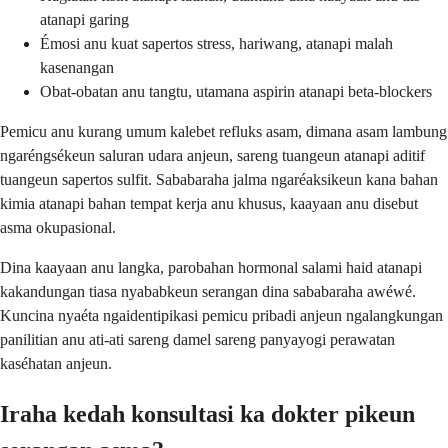
atanapi garing
Émosi anu kuat sapertos stress, hariwang, atanapi malah
kasenangan
Obat-obatan anu tangtu, utamana aspirin atanapi beta-blockers
Pemicu anu kurang umum kalebet refluks asam, dimana asam lambung
ngaréngsékeun saluran udara anjeun, sareng tuangeun atanapi aditif
tuangeun sapertos sulfit. Sababaraha jalma ngaréaksikeun kana bahan
kimia atanapi bahan tempat kerja anu khusus, kaayaan anu disebut
asma okupasional.
Dina kaayaan anu langka, parobahan hormonal salami haid atanapi
kakandungan tiasa nyababkeun serangan dina sababaraha awéwé.
Kuncina nyaéta ngaidentipikasi pemicu pribadi anjeun ngalangkungan
panilitian anu ati-ati sareng damel sareng panyayogi perawatan
kaséhatan anjeun.
Iraha kedah konsultasi ka dokter pikeun