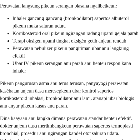
Perawatan langsung pikeun serangan biasana ngalibetkeun:
Inhaler gancang-gancang (bronkodilator) sapertos albuterol
pikeun muka saluran udara
Kortikosteroid oral pikeun ngirangan radang upami gejala parah
Terapi oksigén upami tingkat oksigén getih anjeun rendah
Perawatan nebulizer pikeun pangiriman ubar anu langkung
efektif
Ubar IV pikeun serangan anu parah anu henteu respon kana
inhaler
Pikeun pangurusan asma anu terus-terusan, panyayogi perawatan
kaséhatan anjeun tiasa meresepkeun ubar kontrol sapertos
kortikosteroid inhalasi, bronkodilator anu lami, atanapi ubar biologis
anu anyar pikeun kasus anu parah.
Dina kaayaan anu langka dimana perawatan standar henteu efektif,
dokter anjeun tiasa mertimbangkeun perawatan sapertos termoplasti
bronchial, prosedur anu ngirangan kandel otot saluran udara.