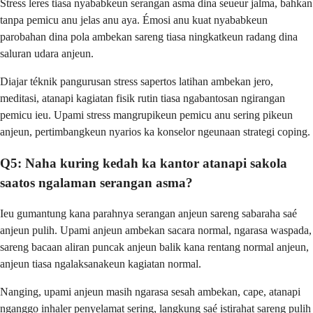
Stress leres tiasa nyababkeun serangan asma dina seueur jalma, bahkan
tanpa pemicu anu jelas anu aya. Émosi anu kuat nyababkeun
parobahan dina pola ambekan sareng tiasa ningkatkeun radang dina
saluran udara anjeun.
Diajar téknik pangurusan stress sapertos latihan ambekan jero,
meditasi, atanapi kagiatan fisik rutin tiasa ngabantosan ngirangan
pemicu ieu. Upami stress mangrupikeun pemicu anu sering pikeun
anjeun, pertimbangkeun nyarios ka konselor ngeunaan strategi coping.
Q5: Naha kuring kedah ka kantor atanapi sakola
saatos ngalaman serangan asma?
Ieu gumantung kana parahnya serangan anjeun sareng sabaraha saé
anjeun pulih. Upami anjeun ambekan sacara normal, ngarasa waspada,
sareng bacaan aliran puncak anjeun balik kana rentang normal anjeun,
anjeun tiasa ngalaksanakeun kagiatan normal.
Nanging, upami anjeun masih ngarasa sesah ambekan, cape, atanapi
nganggo inhaler penyelamat sering, langkung saé istirahat sareng pulih