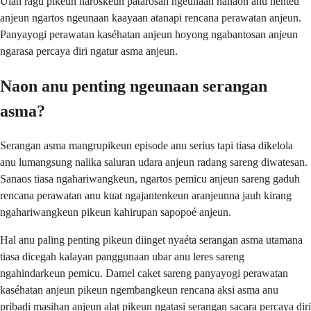
Ulah ragu pikeun naroskeun patarosan ngeunaan nanaon anu henteu
anjeun ngartos ngeunaan kaayaan atanapi rencana perawatan anjeun.
Panyayogi perawatan kaséhatan anjeun hoyong ngabantosan anjeun
ngarasa percaya diri ngatur asma anjeun.
Naon anu penting ngeunaan serangan
asma?
Serangan asma mangrupikeun episode anu serius tapi tiasa dikelola
anu lumangsung nalika saluran udara anjeun radang sareng diwatesan.
Sanaos tiasa ngahariwangkeun, ngartos pemicu anjeun sareng gaduh
rencana perawatan anu kuat ngajantenkeun aranjeunna jauh kirang
ngahariwangkeun pikeun kahirupan sapopoé anjeun.
Hal anu paling penting pikeun diinget nyaéta serangan asma utamana
tiasa dicegah kalayan panggunaan ubar anu leres sareng
ngahindarkeun pemicu. Damel caket sareng panyayogi perawatan
kaséhatan anjeun pikeun ngembangkeun rencana aksi asma anu
pribadi masihan anjeun alat pikeun ngatasi serangan sacara percaya diri