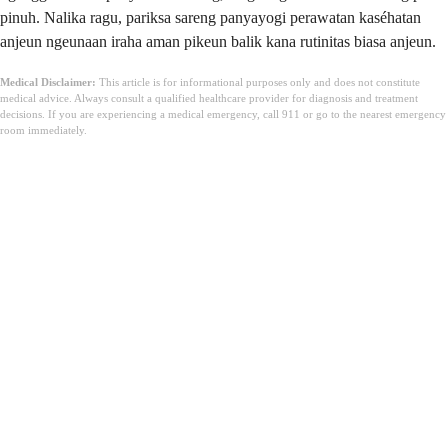
pinuh. Nalika ragu, pariksa sareng panyayogi perawatan kaséhatan
anjeun ngeunaan iraha aman pikeun balik kana rutinitas biasa anjeun.
Medical Disclaimer:
This article is for informational purposes only and does not constitute
medical advice. Always consult a qualified healthcare provider for diagnosis and treatment
decisions. If you are experiencing a medical emergency, call 911 or go to the nearest emergency
room immediately.