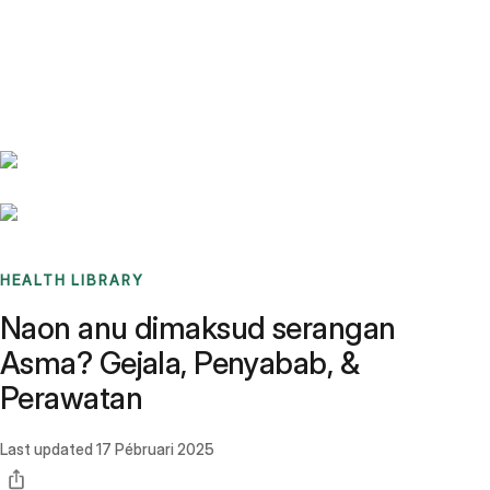
Benchmarks
Stories
FAQ
Sign up / Log in
HEALTH LIBRARY
Naon anu dimaksud serangan
Asma? Gejala, Penyabab, &
Perawatan
Last updated
17 Pébruari 2025