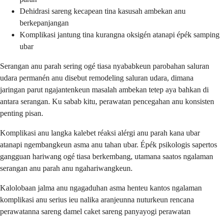
Dehidrasi sareng kecapean tina kasusah ambekan anu
berkepanjangan
Komplikasi jantung tina kurangna oksigén atanapi épék samping
ubar
Serangan anu parah sering ogé tiasa nyababkeun parobahan saluran
udara permanén anu disebut remodeling saluran udara, dimana
jaringan parut ngajantenkeun masalah ambekan tetep aya bahkan di
antara serangan. Ku sabab kitu, perawatan pencegahan anu konsisten
penting pisan.
Komplikasi anu langka kalebet réaksi alérgi anu parah kana ubar
atanapi ngembangkeun asma anu tahan ubar. Épék psikologis sapertos
gangguan hariwang ogé tiasa berkembang, utamana saatos ngalaman
serangan anu parah anu ngahariwangkeun.
Kalolobaan jalma anu ngagaduhan asma henteu kantos ngalaman
komplikasi anu serius ieu nalika aranjeunna nuturkeun rencana
perawatanna sareng damel caket sareng panyayogi perawatan