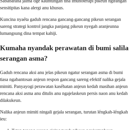
Sababaraha jalma ogé kauntungan tina imunoterapi pikeun ngirangan
sensitipitas kana alergi anu khusus.
Kuncina nyaéta gaduh rencana gancang-gancang pikeun serangan
sareng strategi kontrol jangka panjang pikeun nyegah aranjeunna
lumangsung dina tempat kahiji.
Kumaha nyandak perawatan di bumi salila
serangan asma?
Gaduh rencana aksi anu jelas pikeun ngatur serangan asma di bumi
tiasa ngabantosan anjeun respon gancang sareng efektif nalika gejala
mimiti. Panyayogi perawatan kaséhatan anjeun kedah masihan anjeun
rencana aksi asma anu ditulis anu ngajelaskeun persis naon anu kedah
dilakukeun.
Nalika anjeun mimiti ningali gejala serangan, turutan léngkah-léngkah
ieu: