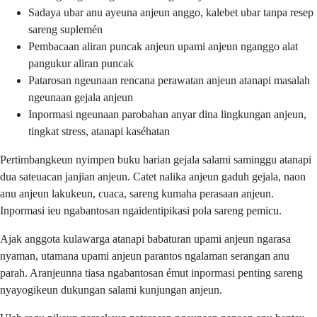
Sadaya ubar anu ayeuna anjeun anggo, kalebet ubar tanpa resep
sareng suplemén
Pembacaan aliran puncak anjeun upami anjeun nganggo alat
pangukur aliran puncak
Patarosan ngeunaan rencana perawatan anjeun atanapi masalah
ngeunaan gejala anjeun
Inpormasi ngeunaan parobahan anyar dina lingkungan anjeun,
tingkat stress, atanapi kaséhatan
Pertimbangkeun nyimpen buku harian gejala salami saminggu atanapi
dua sateuacan janjian anjeun. Catet nalika anjeun gaduh gejala, naon
anu anjeun lakukeun, cuaca, sareng kumaha perasaan anjeun.
Inpormasi ieu ngabantosan ngaidentipikasi pola sareng pemicu.
Ajak anggota kulawarga atanapi babaturan upami anjeun ngarasa
nyaman, utamana upami anjeun parantos ngalaman serangan anu
parah. Aranjeunna tiasa ngabantosan émut inpormasi penting sareng
nyayogikeun dukungan salami kunjungan anjeun.