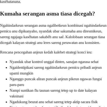
kaséhatanana.
Kumaha serangan asma tiasa dicegah?
Ngahindarkeun serangan asma ngalibetkeun kombinasi ngahindarkeun
pemicu anu dipikanyaho, nyandak ubar sakumaha anu diresmikeun,
sareng ngajaga kaséhatan sakabéh anu saé. Kalolobaan serangan tiasa
dicegah kalayan strategi anu leres sareng perawatan anu konsisten.
Rencana pencegahan anjeun kedah kalebet strategi konci ieu:
Nyandak ubar kontrol unggal dinten, sanajan ngarasa sehat
Ngaidentipikasi sareng ngahindarkeun pemicu pribadi anjeun
upami mungkin
Nganggo puncak aliran puncak anjeun pikeun ngawas fungsi
paru-paru
Nampi suntikan flu taunan sareng tetep up to date kalayan
vaksinasi
Ngadukung beurat anu sehat sareng tetep aktip sacara fisik