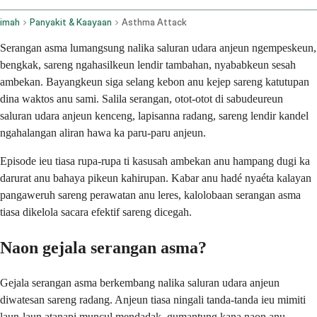
imah
Panyakit & Kaayaan
Asthma Attack
Serangan asma lumangsung nalika saluran udara anjeun ngempeskeun,
bengkak, sareng ngahasilkeun lendir tambahan, nyababkeun sesah
ambekan. Bayangkeun siga selang kebon anu kejep sareng katutupan
dina waktos anu sami. Salila serangan, otot-otot di sabudeureun
saluran udara anjeun kenceng, lapisanna radang, sareng lendir kandel
ngahalangan aliran hawa ka paru-paru anjeun.
Episode ieu tiasa rupa-rupa ti kasusah ambekan anu hampang dugi ka
darurat anu bahaya pikeun kahirupan. Kabar anu hadé nyaéta kalayan
pangaweruh sareng perawatan anu leres, kalolobaan serangan asma
tiasa dikelola sacara efektif sareng dicegah.
Naon gejala serangan asma?
Gejala serangan asma berkembang nalika saluran udara anjeun
diwatesan sareng radang. Anjeun tiasa ningali tanda-tanda ieu mimiti
laun-laun atanapi muncul mendadak, gumantung kana naon anu