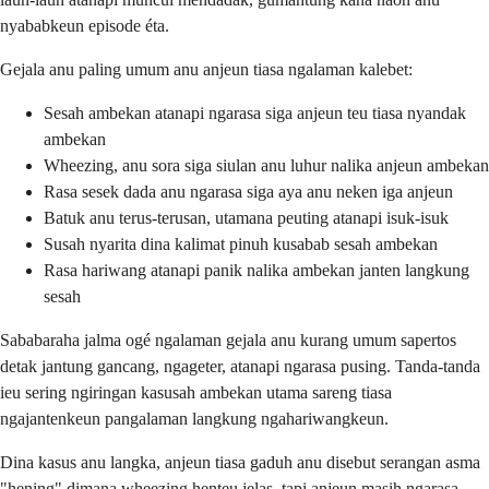
nyababkeun episode éta.
Gejala anu paling umum anu anjeun tiasa ngalaman kalebet:
Sesah ambekan atanapi ngarasa siga anjeun teu tiasa nyandak
ambekan
Wheezing, anu sora siga siulan anu luhur nalika anjeun ambekan
Rasa sesek dada anu ngarasa siga aya anu neken iga anjeun
Batuk anu terus-terusan, utamana peuting atanapi isuk-isuk
Susah nyarita dina kalimat pinuh kusabab sesah ambekan
Rasa hariwang atanapi panik nalika ambekan janten langkung
sesah
Sababaraha jalma ogé ngalaman gejala anu kurang umum sapertos
detak jantung gancang, ngageter, atanapi ngarasa pusing. Tanda-tanda
ieu sering ngiringan kasusah ambekan utama sareng tiasa
ngajantenkeun pangalaman langkung ngahariwangkeun.
Dina kasus anu langka, anjeun tiasa gaduh anu disebut serangan asma
"hening" dimana wheezing henteu jelas, tapi anjeun masih ngarasa