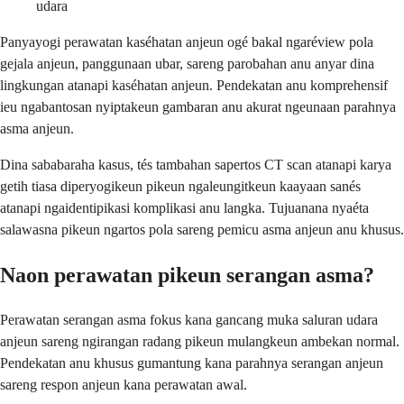
udara
Panyayogi perawatan kaséhatan anjeun ogé bakal ngaréview pola
gejala anjeun, panggunaan ubar, sareng parobahan anu anyar dina
lingkungan atanapi kaséhatan anjeun. Pendekatan anu komprehensif
ieu ngabantosan nyiptakeun gambaran anu akurat ngeunaan parahnya
asma anjeun.
Dina sababaraha kasus, tés tambahan sapertos CT scan atanapi karya
getih tiasa diperyogikeun pikeun ngaleungitkeun kaayaan sanés
atanapi ngaidentipikasi komplikasi anu langka. Tujuanana nyaéta
salawasna pikeun ngartos pola sareng pemicu asma anjeun anu khusus.
Naon perawatan pikeun serangan asma?
Perawatan serangan asma fokus kana gancang muka saluran udara
anjeun sareng ngirangan radang pikeun mulangkeun ambekan normal.
Pendekatan anu khusus gumantung kana parahnya serangan anjeun
sareng respon anjeun kana perawatan awal.