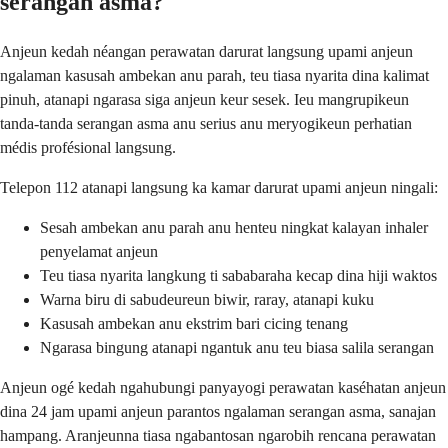
serangan asma?
Anjeun kedah néangan perawatan darurat langsung upami anjeun
ngalaman kasusah ambekan anu parah, teu tiasa nyarita dina kalimat
pinuh, atanapi ngarasa siga anjeun keur sesek. Ieu mangrupikeun
tanda-tanda serangan asma anu serius anu meryogikeun perhatian
médis profésional langsung.
Telepon 112 atanapi langsung ka kamar darurat upami anjeun ningali:
Sesah ambekan anu parah anu henteu ningkat kalayan inhaler
penyelamat anjeun
Teu tiasa nyarita langkung ti sababaraha kecap dina hiji waktos
Warna biru di sabudeureun biwir, raray, atanapi kuku
Kasusah ambekan anu ekstrim bari cicing tenang
Ngarasa bingung atanapi ngantuk anu teu biasa salila serangan
Anjeun ogé kedah ngahubungi panyayogi perawatan kaséhatan anjeun
dina 24 jam upami anjeun parantos ngalaman serangan asma, sanajan
hampang. Aranjeunna tiasa ngabantosan ngarobih rencana perawatan