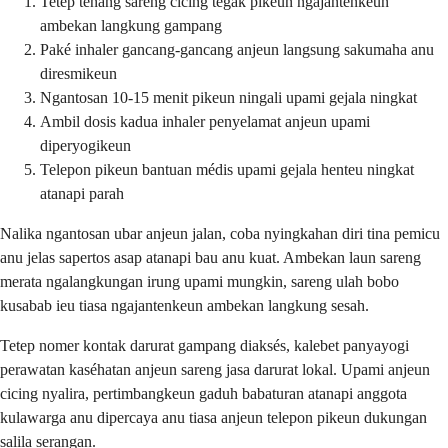
Tetep tenang sareng cicing tegak pikeun ngajantenkeun
ambekan langkung gampang
Paké inhaler gancang-gancang anjeun langsung sakumaha anu
diresmikeun
Ngantosan 10-15 menit pikeun ningali upami gejala ningkat
Ambil dosis kadua inhaler penyelamat anjeun upami
diperyogikeun
Telepon pikeun bantuan médis upami gejala henteu ningkat
atanapi parah
Nalika ngantosan ubar anjeun jalan, coba nyingkahan diri tina pemicu
anu jelas sapertos asap atanapi bau anu kuat. Ambekan laun sareng
merata ngalangkungan irung upami mungkin, sareng ulah bobo
kusabab ieu tiasa ngajantenkeun ambekan langkung sesah.
Tetep nomer kontak darurat gampang diaksés, kalebet panyayogi
perawatan kaséhatan anjeun sareng jasa darurat lokal. Upami anjeun
cicing nyalira, pertimbangkeun gaduh babaturan atanapi anggota
kulawarga anu dipercaya anu tiasa anjeun telepon pikeun dukungan
salila serangan.