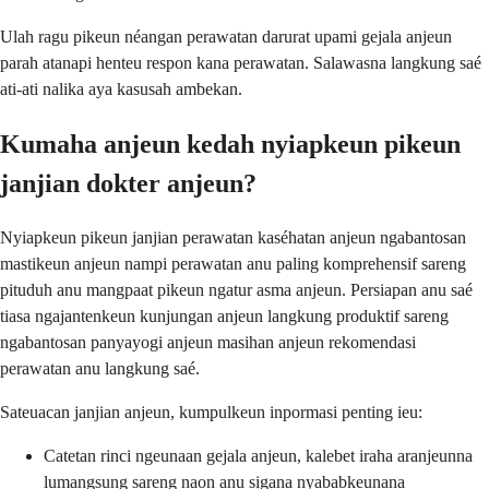
Ulah ragu pikeun néangan perawatan darurat upami gejala anjeun
parah atanapi henteu respon kana perawatan. Salawasna langkung saé
ati-ati nalika aya kasusah ambekan.
Kumaha anjeun kedah nyiapkeun pikeun
janjian dokter anjeun?
Nyiapkeun pikeun janjian perawatan kaséhatan anjeun ngabantosan
mastikeun anjeun nampi perawatan anu paling komprehensif sareng
pituduh anu mangpaat pikeun ngatur asma anjeun. Persiapan anu saé
tiasa ngajantenkeun kunjungan anjeun langkung produktif sareng
ngabantosan panyayogi anjeun masihan anjeun rekomendasi
perawatan anu langkung saé.
Sateuacan janjian anjeun, kumpulkeun inpormasi penting ieu:
Catetan rinci ngeunaan gejala anjeun, kalebet iraha aranjeunna
lumangsung sareng naon anu sigana nyababkeunana