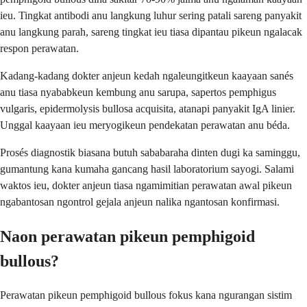
ieu. Tingkat antibodi anu langkung luhur sering patali sareng panyakit
anu langkung parah, sareng tingkat ieu tiasa dipantau pikeun ngalacak
respon perawatan.
Kadang-kadang dokter anjeun kedah ngaleungitkeun kaayaan sanés
anu tiasa nyababkeun kembung anu sarupa, sapertos pemphigus
vulgaris, epidermolysis bullosa acquisita, atanapi panyakit IgA linier.
Unggal kaayaan ieu meryogikeun pendekatan perawatan anu béda.
Prosés diagnostik biasana butuh sababaraha dinten dugi ka saminggu,
gumantung kana kumaha gancang hasil laboratorium sayogi. Salami
waktos ieu, dokter anjeun tiasa ngamimitian perawatan awal pikeun
ngabantosan ngontrol gejala anjeun nalika ngantosan konfirmasi.
Naon perawatan pikeun pemphigoid
bullous?
Perawatan pikeun pemphigoid bullous fokus kana ngurangan sistim