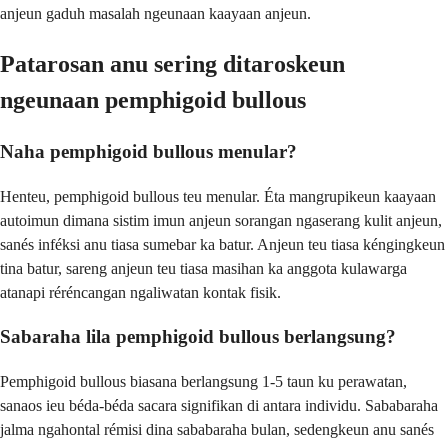
anjeun gaduh masalah ngeunaan kaayaan anjeun.
Patarosan anu sering ditaroskeun
ngeunaan pemphigoid bullous
Naha pemphigoid bullous menular?
Henteu, pemphigoid bullous teu menular. Éta mangrupikeun kaayaan
autoimun dimana sistim imun anjeun sorangan ngaserang kulit anjeun,
sanés inféksi anu tiasa sumebar ka batur. Anjeun teu tiasa kéngingkeun
tina batur, sareng anjeun teu tiasa masihan ka anggota kulawarga
atanapi réréncangan ngaliwatan kontak fisik.
Sabaraha lila pemphigoid bullous berlangsung?
Pemphigoid bullous biasana berlangsung 1-5 taun ku perawatan,
sanaos ieu béda-béda sacara signifikan di antara individu. Sababaraha
jalma ngahontal rémisi dina sababaraha bulan, sedengkeun anu sanés