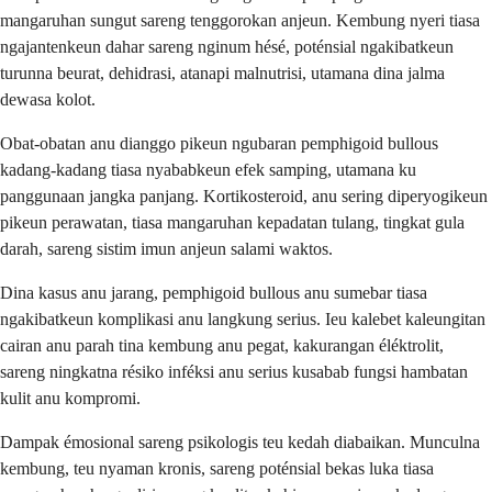
mangaruhan sungut sareng tenggorokan anjeun. Kembung nyeri tiasa
ngajantenkeun dahar sareng nginum hésé, poténsial ngakibatkeun
turunna beurat, dehidrasi, atanapi malnutrisi, utamana dina jalma
dewasa kolot.
Obat-obatan anu dianggo pikeun ngubaran pemphigoid bullous
kadang-kadang tiasa nyababkeun efek samping, utamana ku
panggunaan jangka panjang. Kortikosteroid, anu sering diperyogikeun
pikeun perawatan, tiasa mangaruhan kepadatan tulang, tingkat gula
darah, sareng sistim imun anjeun salami waktos.
Dina kasus anu jarang, pemphigoid bullous anu sumebar tiasa
ngakibatkeun komplikasi anu langkung serius. Ieu kalebet kaleungitan
cairan anu parah tina kembung anu pegat, kakurangan éléktrolit,
sareng ningkatna résiko inféksi anu serius kusabab fungsi hambatan
kulit anu kompromi.
Dampak émosional sareng psikologis teu kedah diabaikan. Munculna
kembung, teu nyaman kronis, sareng poténsial bekas luka tiasa