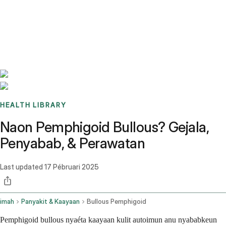
Benchmarks
Stories
FAQ
Sign up / Log in
HEALTH LIBRARY
Naon Pemphigoid Bullous? Gejala,
Penyabab, & Perawatan
Last updated
17 Pébruari 2025
imah
Panyakit & Kaayaan
Bullous Pemphigoid
Pemphigoid bullous nyaéta kaayaan kulit autoimun anu nyababkeun