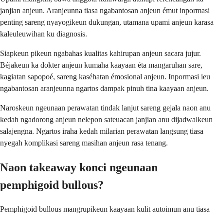
janjian anjeun. Aranjeunna tiasa ngabantosan anjeun émut inpormasi
penting sareng nyayogikeun dukungan, utamana upami anjeun karasa
kaleuleuwihan ku diagnosis.
Siapkeun pikeun ngabahas kualitas kahirupan anjeun sacara jujur.
Béjakeun ka dokter anjeun kumaha kaayaan éta mangaruhan sare,
kagiatan sapopoé, sareng kaséhatan émosional anjeun. Inpormasi ieu
ngabantosan aranjeunna ngartos dampak pinuh tina kaayaan anjeun.
Naroskeun ngeunaan perawatan tindak lanjut sareng gejala naon anu
kedah ngadorong anjeun nelepon sateuacan janjian anu dijadwalkeun
salajengna. Ngartos iraha kedah milarian perawatan langsung tiasa
nyegah komplikasi sareng masihan anjeun rasa tenang.
Naon takeaway konci ngeunaan
pemphigoid bullous?
Pemphigoid bullous mangrupikeun kaayaan kulit autoimun anu tiasa