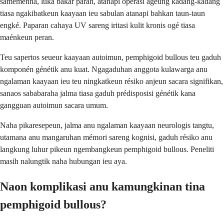
saméméhna, luka bakar parah, atanapi operasi ageung kadang-kadang
tiasa ngakibatkeun kaayaan ieu sabulan atanapi bahkan taun-taun
engké. Paparan cahaya UV sareng iritasi kulit kronis ogé tiasa
maénkeun peran.
Teu sapertos seueur kaayaan autoimun, pemphigoid bullous teu gaduh
komponén génétik anu kuat. Ngagaduhan anggota kulawarga anu
ngalaman kaayaan ieu teu ningkatkeun résiko anjeun sacara signifikan,
sanaos sababaraha jalma tiasa gaduh prédisposisi génétik kana
gangguan autoimun sacara umum.
Naha pikaresepeun, jalma anu ngalaman kaayaan neurologis tangtu,
utamana anu mangaruhan mémori sareng kognisi, gaduh résiko anu
langkung luhur pikeun ngembangkeun pemphigoid bullous. Peneliti
masih nalungtik naha hubungan ieu aya.
Naon komplikasi anu kamungkinan tina
pemphigoid bullous?