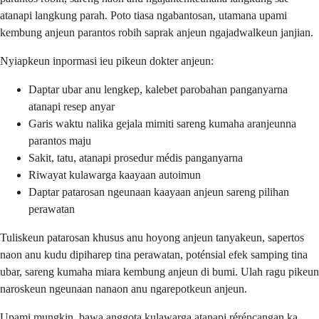
atanapi langkung parah. Poto tiasa ngabantosan, utamana upami
kembung anjeun parantos robih saprak anjeun ngajadwalkeun janjian.
Nyiapkeun inpormasi ieu pikeun dokter anjeun:
Daptar ubar anu lengkep, kalebet parobahan panganyarna
atanapi resep anyar
Garis waktu nalika gejala mimiti sareng kumaha aranjeunna
parantos maju
Sakit, tatu, atanapi prosedur médis panganyarna
Riwayat kulawarga kaayaan autoimun
Daptar patarosan ngeunaan kaayaan anjeun sareng pilihan
perawatan
Tuliskeun patarosan khusus anu hoyong anjeun tanyakeun, sapertos
naon anu kudu dipiharep tina perawatan, poténsial efek samping tina
ubar, sareng kumaha miara kembung anjeun di bumi. Ulah ragu pikeun
naroskeun ngeunaan nanaon anu ngarepotkeun anjeun.
Upami mungkin, bawa anggota kulawarga atanapi réréncangan ka