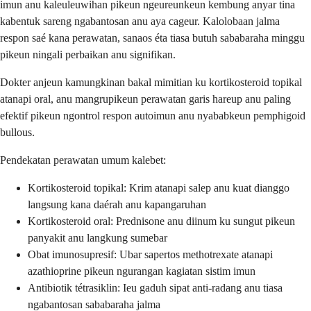
imun anu kaleuleuwihan pikeun ngeureunkeun kembung anyar tina
kabentuk sareng ngabantosan anu aya cageur. Kalolobaan jalma
respon saé kana perawatan, sanaos éta tiasa butuh sababaraha minggu
pikeun ningali perbaikan anu signifikan.
Dokter anjeun kamungkinan bakal mimitian ku kortikosteroid topikal
atanapi oral, anu mangrupikeun perawatan garis hareup anu paling
efektif pikeun ngontrol respon autoimun anu nyababkeun pemphigoid
bullous.
Pendekatan perawatan umum kalebet:
Kortikosteroid topikal: Krim atanapi salep anu kuat dianggo
langsung kana daérah anu kapangaruhan
Kortikosteroid oral: Prednisone anu diinum ku sungut pikeun
panyakit anu langkung sumebar
Obat imunosupresif: Ubar sapertos methotrexate atanapi
azathioprine pikeun ngurangan kagiatan sistim imun
Antibiotik tétrasiklin: Ieu gaduh sipat anti-radang anu tiasa
ngabantosan sababaraha jalma