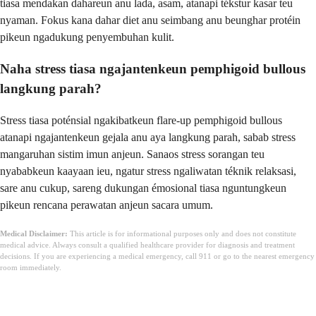
tiasa mendakan dahareun anu lada, asam, atanapi tékstur kasar teu
nyaman. Fokus kana dahar diet anu seimbang anu beunghar protéin
pikeun ngadukung penyembuhan kulit.
Naha stress tiasa ngajantenkeun pemphigoid bullous
langkung parah?
Stress tiasa poténsial ngakibatkeun flare-up pemphigoid bullous
atanapi ngajantenkeun gejala anu aya langkung parah, sabab stress
mangaruhan sistim imun anjeun. Sanaos stress sorangan teu
nyababkeun kaayaan ieu, ngatur stress ngaliwatan téknik relaksasi,
sare anu cukup, sareng dukungan émosional tiasa nguntungkeun
pikeun rencana perawatan anjeun sacara umum.
Medical Disclaimer:
This article is for informational purposes only and does not constitute
medical advice. Always consult a qualified healthcare provider for diagnosis and treatment
decisions. If you are experiencing a medical emergency, call 911 or go to the nearest emergency
room immediately.