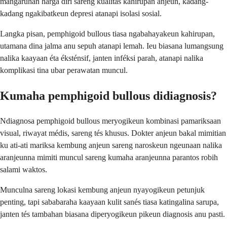
mangaruhan harga diri sareng kualitas kahirupan anjeun, kadang-
kadang ngakibatkeun depresi atanapi isolasi sosial.
Langka pisan, pemphigoid bullous tiasa ngabahayakeun kahirupan,
utamana dina jalma anu sepuh atanapi lemah. Ieu biasana lumangsung
nalika kaayaan éta éksténsif, janten inféksi parah, atanapi nalika
komplikasi tina ubar perawatan muncul.
Kumaha pemphigoid bullous didiagnosis?
Ndiagnosa pemphigoid bullous meryogikeun kombinasi pamariksaan
visual, riwayat médis, sareng tés khusus. Dokter anjeun bakal mimitian
ku ati-ati mariksa kembung anjeun sareng naroskeun ngeunaan nalika
aranjeunna mimiti muncul sareng kumaha aranjeunna parantos robih
salami waktos.
Munculna sareng lokasi kembung anjeun nyayogikeun petunjuk
penting, tapi sababaraha kaayaan kulit sanés tiasa katingalina sarupa,
janten tés tambahan biasana diperyogikeun pikeun diagnosis anu pasti.