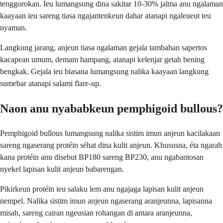
tenggorokan. Ieu lumangsung dina sakitar 10-30% jalma anu ngalaman
kaayaan ieu sareng tiasa ngajantenkeun dahar atanapi ngaleueut teu
nyaman.
Langkung jarang, anjeun tiasa ngalaman gejala tambahan sapertos
kacapean umum, demam hampang, atanapi kelenjar getah bening
bengkak. Gejala ieu biasana lumangsung nalika kaayaan langkung
sumebar atanapi salami flare-up.
Naon anu nyababkeun pemphigoid bullous?
Pemphigoid bullous lumangsung nalika sistim imun anjeun kacilakaan
sareng ngaserang protéin séhat dina kulit anjeun. Khususna, éta ngarah
kana protéin anu disebut BP180 sareng BP230, anu ngabantosan
nyekel lapisan kulit anjeun babarengan.
Pikirkeun protéin ieu salaku lem anu ngajaga lapisan kulit anjeun
nempel. Nalika sistim imun anjeun ngaserang aranjeunna, lapisanna
misah, sareng cairan ngeusian rohangan di antara aranjeunna,