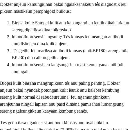
Dokter anjeun kamungkinan bakal ngalaksanakeun tés diagnostik ieu
pikeun mastikeun pemphigoid bullous:
Biopsi kulit: Sampel kulit anu kapangaruhan leutik dikaluarkeun
sareng diperiksa dina mikroskop
Imunofluoresensi langsung: Tés khusus ieu néangan antibodi
anu disimpen dina kulit anjeun
Tés getih: Ieu mariksa antibodi khusus (anti-BP180 sareng anti-
BP230) dina aliran getih anjeun
Imunofluoresensi teu langsung: Ieu mastikeun ayana antibodi
anu ngalir
Biopsi kulit biasana mangrupikeun tés anu paling penting. Dokter
anjeun bakal nyandak potongan kulit leutik anu kalebet kembung
sareng kulit normal di sabudeureunna. Ieu ngamungkinkeun
aranjeunna ningali lapisan anu pasti dimana pamisahan lumangsung
sareng ngaleungitkeun kaayaan kembung sanés.
Tés getih tiasa ngadeteksi antibodi khusus anu nyababkeun
pemphigoid bullous dina sakitar 70-90% jalma anu ngalaman kaayaan