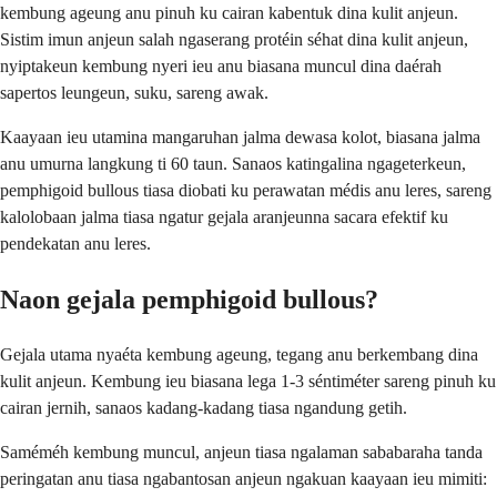
kembung ageung anu pinuh ku cairan kabentuk dina kulit anjeun.
Sistim imun anjeun salah ngaserang protéin séhat dina kulit anjeun,
nyiptakeun kembung nyeri ieu anu biasana muncul dina daérah
sapertos leungeun, suku, sareng awak.
Kaayaan ieu utamina mangaruhan jalma dewasa kolot, biasana jalma
anu umurna langkung ti 60 taun. Sanaos katingalina ngageterkeun,
pemphigoid bullous tiasa diobati ku perawatan médis anu leres, sareng
kalolobaan jalma tiasa ngatur gejala aranjeunna sacara efektif ku
pendekatan anu leres.
Naon gejala pemphigoid bullous?
Gejala utama nyaéta kembung ageung, tegang anu berkembang dina
kulit anjeun. Kembung ieu biasana lega 1-3 séntiméter sareng pinuh ku
cairan jernih, sanaos kadang-kadang tiasa ngandung getih.
Saméméh kembung muncul, anjeun tiasa ngalaman sababaraha tanda
peringatan anu tiasa ngabantosan anjeun ngakuan kaayaan ieu mimiti: