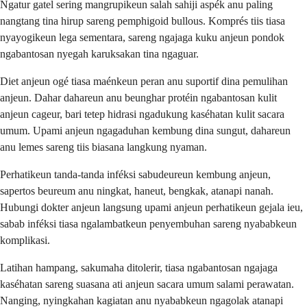
Ngatur gatel sering mangrupikeun salah sahiji aspék anu paling
nangtang tina hirup sareng pemphigoid bullous. Komprés tiis tiasa
nyayogikeun lega sementara, sareng ngajaga kuku anjeun pondok
ngabantosan nyegah karuksakan tina ngaguar.
Diet anjeun ogé tiasa maénkeun peran anu suportif dina pemulihan
anjeun. Dahar dahareun anu beunghar protéin ngabantosan kulit
anjeun cageur, bari tetep hidrasi ngadukung kaséhatan kulit sacara
umum. Upami anjeun ngagaduhan kembung dina sungut, dahareun
anu lemes sareng tiis biasana langkung nyaman.
Perhatikeun tanda-tanda inféksi sabudeureun kembung anjeun,
sapertos beureum anu ningkat, haneut, bengkak, atanapi nanah.
Hubungi dokter anjeun langsung upami anjeun perhatikeun gejala ieu,
sabab inféksi tiasa ngalambatkeun penyembuhan sareng nyababkeun
komplikasi.
Latihan hampang, sakumaha ditolerir, tiasa ngabantosan ngajaga
kaséhatan sareng suasana ati anjeun sacara umum salami perawatan.
Nanging, nyingkahan kagiatan anu nyababkeun ngagolak atanapi