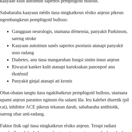
kaayaan kulit autoimun sapertos pemphigoid bullous.
Sababaraha kaayaan médis tiasa ningkatkeun résiko anjeun pikeun
ngembangkeun pemphigoid bullous:
Gangguan neurologis, utamana démensia, panyakit Parkinson,
sareng stroke
Kaayaan autoimun sanés sapertos psoriasis atanapi panyakit
usus radang
Diabetes, anu tiasa mangaruhan fungsi sistim imun anjeun
Riwayat kanker kulit atanapi karuksakan panonpoé anu
éksténsif
Panyakit ginjal atanapi ati kronis
Obat-obatan tangtu tiasa ngakibatkeun pemphigoid bullous, utamana
upami anjeun parantos nginum éta salami lila. Ieu kalebet diuretik (pil
cai), inhibitor ACE pikeun tekanan darah, sababaraha antibiotik,
sareng ubar anti-radang.
Faktor fisik ogé tiasa ningkatkeun résiko anjeun. Terapi radiasi