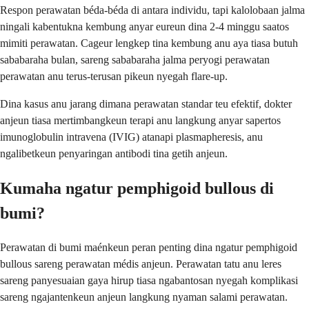
Respon perawatan béda-béda di antara individu, tapi kalolobaan jalma
ningali kabentukna kembung anyar eureun dina 2-4 minggu saatos
mimiti perawatan. Cageur lengkep tina kembung anu aya tiasa butuh
sababaraha bulan, sareng sababaraha jalma peryogi perawatan
perawatan anu terus-terusan pikeun nyegah flare-up.
Dina kasus anu jarang dimana perawatan standar teu efektif, dokter
anjeun tiasa mertimbangkeun terapi anu langkung anyar sapertos
imunoglobulin intravena (IVIG) atanapi plasmapheresis, anu
ngalibetkeun penyaringan antibodi tina getih anjeun.
Kumaha ngatur pemphigoid bullous di
bumi?
Perawatan di bumi maénkeun peran penting dina ngatur pemphigoid
bullous sareng perawatan médis anjeun. Perawatan tatu anu leres
sareng panyesuaian gaya hirup tiasa ngabantosan nyegah komplikasi
sareng ngajantenkeun anjeun langkung nyaman salami perawatan.