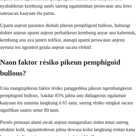
nyababkeun kembung sanés sareng ngamimitian perawatan anu leres
sateuacan kaayaan éta parna.
Upami anjeun parantos diobati pikeun pemphigoid bullous, hubungi
dokter anjeun upami anjeun perhatikeun kembung anyar anu kabentuk,
kembung anu aya janten inféksi, atanapi upami perawatan anjeun
ayeuna teu ngontrol gejala anjeun sacara efektif.
Naon faktor résiko pikeun pemphigoid
bullous?
Usia mangrupikeun faktor résiko panggedéna pikeun ngembangkeun
pemphigoid bullous. Sakitar 85% jalma anu didiagnosis ngalaman
kaayaan ieu umurna langkung ti 65 taun, sareng résiko ningkat sacara
signifikan saatos umur 80 taun.
Prosés penuaan alami awak anjeun mangaruhan sistim imun sareng
struktur kulit, ngajantenkeun jalma dewasa kolot langkung rentan kana