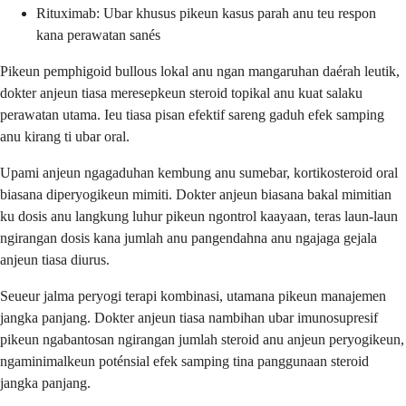
Rituximab: Ubar khusus pikeun kasus parah anu teu respon
kana perawatan sanés
Pikeun pemphigoid bullous lokal anu ngan mangaruhan daérah leutik,
dokter anjeun tiasa meresepkeun steroid topikal anu kuat salaku
perawatan utama. Ieu tiasa pisan efektif sareng gaduh efek samping
anu kirang ti ubar oral.
Upami anjeun ngagaduhan kembung anu sumebar, kortikosteroid oral
biasana diperyogikeun mimiti. Dokter anjeun biasana bakal mimitian
ku dosis anu langkung luhur pikeun ngontrol kaayaan, teras laun-laun
ngirangan dosis kana jumlah anu pangendahna anu ngajaga gejala
anjeun tiasa diurus.
Seueur jalma peryogi terapi kombinasi, utamana pikeun manajemen
jangka panjang. Dokter anjeun tiasa nambihan ubar imunosupresif
pikeun ngabantosan ngirangan jumlah steroid anu anjeun peryogikeun,
ngaminimalkeun poténsial efek samping tina panggunaan steroid
jangka panjang.