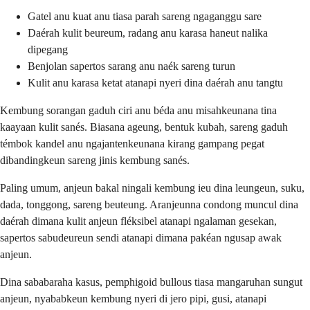
Gatel anu kuat anu tiasa parah sareng ngaganggu sare
Daérah kulit beureum, radang anu karasa haneut nalika
dipegang
Benjolan sapertos sarang anu naék sareng turun
Kulit anu karasa ketat atanapi nyeri dina daérah anu tangtu
Kembung sorangan gaduh ciri anu béda anu misahkeunana tina
kaayaan kulit sanés. Biasana ageung, bentuk kubah, sareng gaduh
témbok kandel anu ngajantenkeunana kirang gampang pegat
dibandingkeun sareng jinis kembung sanés.
Paling umum, anjeun bakal ningali kembung ieu dina leungeun, suku,
dada, tonggong, sareng beuteung. Aranjeunna condong muncul dina
daérah dimana kulit anjeun fléksibel atanapi ngalaman gesekan,
sapertos sabudeureun sendi atanapi dimana pakéan ngusap awak
anjeun.
Dina sababaraha kasus, pemphigoid bullous tiasa mangaruhan sungut
anjeun, nyababkeun kembung nyeri di jero pipi, gusi, atanapi