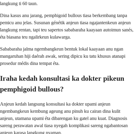
langkung ti 60 taun.
Dina kasus anu jarang, pemphigoid bullous tiasa berkembang tanpa
pemicu anu jelas. Susunan génétik anjeun tiasa ngajantenkeun anjeun
langkung rentan, tapi teu sapertos sababaraha kaayaan autoimun sanés,
éta biasana teu ngalirkeun kulawarga.
Sababaraha jalma ngembangkeun bentuk lokal kaayaan anu ngan
mangaruhan hiji daérah awak, sering dipicu ku tatu khusus atanapi
prosedur médis dina tempat éta.
Iraha kedah konsultasi ka dokter pikeun
pemphigoid bullous?
Anjeun kedah langsung konsultasi ka dokter upami anjeun
ngembangkeun kembung ageung anu pinuh ku cairan dina kulit
anjeun, utamana upami éta dibarengan ku gatel anu kuat. Diagnosis
sareng perawatan awal tiasa nyegah komplikasi sareng ngabantosan
anjeun karasa langkung nyaman.