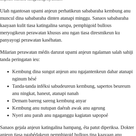
Ulah ngantosan upami anjeun perhatikeun sababaraha kembung anu
muncul dina sababaraha dinten atanapi minggu. Sanaos sababaraha
kaayaan kulit tiasa katingalina sarupa, pemphigoid bullous
meryogikeun perawatan khusus anu ngan tiasa diresmikeun ku
panyayogi perawatan kaséhatan.
Milarian perawatan médis darurat upami anjeun ngalaman salah sahiji
tanda peringatan ieu:
Kembung dina sungut anjeun anu ngajantenkeun dahar atanapi
nginum hésé
Tanda-tanda inféksi sabudeureun kembung, sapertos beureum
anu ningkat, haneut, atanapi nanah
Demam bareng sareng kembung anyar
Kembung anu nutupan daérah awak anu ageung
Nyeri anu parah anu ngaganggu kagiatan sapopoé
Sanaos gejala anjeun katingalina hampang, éta patut diperiksa. Dokter
anjeun tiasa ngabédakeun pemphigoid bullous tina kaayaan anu