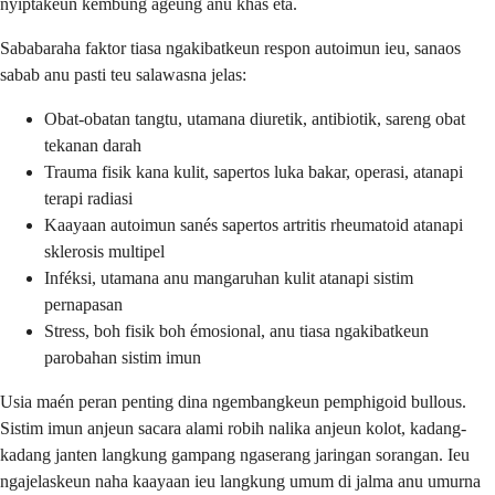
nyiptakeun kembung ageung anu khas éta.
Sababaraha faktor tiasa ngakibatkeun respon autoimun ieu, sanaos
sabab anu pasti teu salawasna jelas:
Obat-obatan tangtu, utamana diuretik, antibiotik, sareng obat
tekanan darah
Trauma fisik kana kulit, sapertos luka bakar, operasi, atanapi
terapi radiasi
Kaayaan autoimun sanés sapertos artritis rheumatoid atanapi
sklerosis multipel
Inféksi, utamana anu mangaruhan kulit atanapi sistim
pernapasan
Stress, boh fisik boh émosional, anu tiasa ngakibatkeun
parobahan sistim imun
Usia maén peran penting dina ngembangkeun pemphigoid bullous.
Sistim imun anjeun sacara alami robih nalika anjeun kolot, kadang-
kadang janten langkung gampang ngaserang jaringan sorangan. Ieu
ngajelaskeun naha kaayaan ieu langkung umum di jalma anu umurna