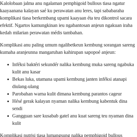
Kalolobaan jalma anu ngalaman pemphigoid bullous tiasa ngatur
kaayaanana kalayan saé ku perawatan anu leres, tapi sababaraha
komplikasi tiasa berkembang upami kaayaan éta teu dikontrol sacara
efektif. Ngartos kamungkinan ieu ngabantosan anjeun ngakuan iraha
kedah milarian perawatan médis tambahan.
Komplikasi anu paling umum ngalibetkeun kembung sorangan sareng
kumaha aranjeunna mangaruhan kahirupan sapopoé anjeun:
Inféksi baktéri sekundér nalika kembung muka sareng ngabuka
kulit anu kasar
Bekas luka, utamana upami kembung janten inféksi atanapi
diulang-ulang
Parobahan warna kulit dimana kembung parantos cageur
Hésé gerak kalayan nyaman nalika kembung kabentuk dina
sendi
Gangguan sare kusabab gatel anu kuat sareng teu nyaman dina
kulit
Komplikasi nutrisi tiasa lumangsung nalika pemphigoid bullous