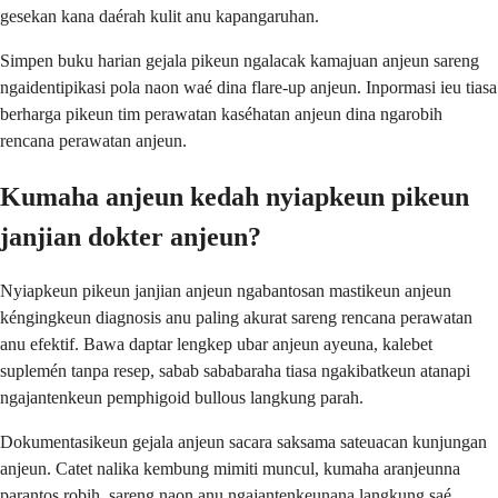
gesekan kana daérah kulit anu kapangaruhan.
Simpen buku harian gejala pikeun ngalacak kamajuan anjeun sareng
ngaidentipikasi pola naon waé dina flare-up anjeun. Inpormasi ieu tiasa
berharga pikeun tim perawatan kaséhatan anjeun dina ngarobih
rencana perawatan anjeun.
Kumaha anjeun kedah nyiapkeun pikeun
janjian dokter anjeun?
Nyiapkeun pikeun janjian anjeun ngabantosan mastikeun anjeun
kéngingkeun diagnosis anu paling akurat sareng rencana perawatan
anu efektif. Bawa daptar lengkep ubar anjeun ayeuna, kalebet
suplemén tanpa resep, sabab sababaraha tiasa ngakibatkeun atanapi
ngajantenkeun pemphigoid bullous langkung parah.
Dokumentasikeun gejala anjeun sacara saksama sateuacan kunjungan
anjeun. Catet nalika kembung mimiti muncul, kumaha aranjeunna
parantos robih, sareng naon anu ngajantenkeunana langkung saé