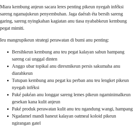
Miara kembung anjeun sacara leres penting pikeun nyegah inféksi
sareng ngamajukeun penyembuhan. Jaga daérah éta bersih sareng
garing, sareng nyingkahan kagiatan anu tiasa nyababkeun kembung
pegat mimiti.
Ieu mangrupikeun strategi perawatan di bumi anu penting:
Bersihkeun kembung anu teu pegat kalayan sabun hampang
sareng cai unggal dinten
Anggo ubar topikal anu diresmikeun persis sakumaha anu
diarahkeun
Tutupan kembung anu pegat ku perban anu teu lengket pikeun
nyegah inféksi
Paké pakéan anu longgar sareng lemes pikeun ngaminimalkeun
gesekan kana kulit anjeun
Paké produk perawatan kulit anu teu ngandung wangi, hampang
Ngadamel mandi haneut kalayan oatmeal koloid pikeun
ngirangan gatel