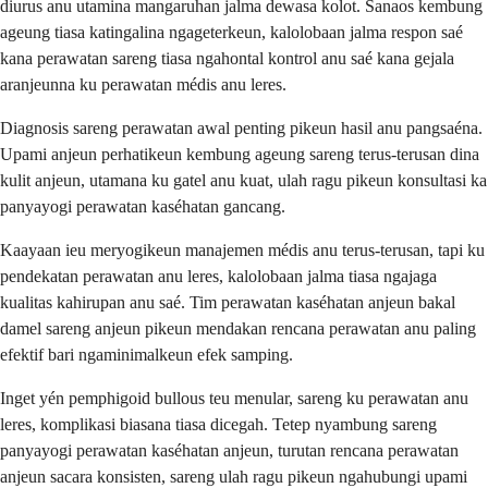
diurus anu utamina mangaruhan jalma dewasa kolot. Sanaos kembung
ageung tiasa katingalina ngageterkeun, kalolobaan jalma respon saé
kana perawatan sareng tiasa ngahontal kontrol anu saé kana gejala
aranjeunna ku perawatan médis anu leres.
Diagnosis sareng perawatan awal penting pikeun hasil anu pangsaéna.
Upami anjeun perhatikeun kembung ageung sareng terus-terusan dina
kulit anjeun, utamana ku gatel anu kuat, ulah ragu pikeun konsultasi ka
panyayogi perawatan kaséhatan gancang.
Kaayaan ieu meryogikeun manajemen médis anu terus-terusan, tapi ku
pendekatan perawatan anu leres, kalolobaan jalma tiasa ngajaga
kualitas kahirupan anu saé. Tim perawatan kaséhatan anjeun bakal
damel sareng anjeun pikeun mendakan rencana perawatan anu paling
efektif bari ngaminimalkeun efek samping.
Inget yén pemphigoid bullous teu menular, sareng ku perawatan anu
leres, komplikasi biasana tiasa dicegah. Tetep nyambung sareng
panyayogi perawatan kaséhatan anjeun, turutan rencana perawatan
anjeun sacara konsisten, sareng ulah ragu pikeun ngahubungi upami