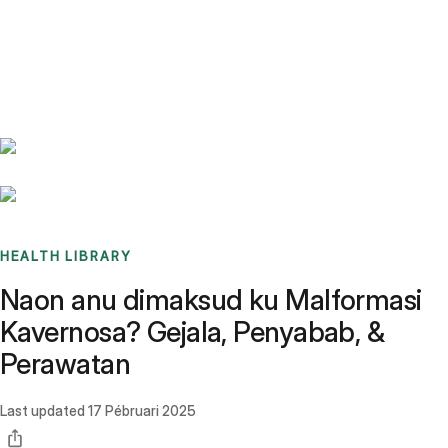
Benchmarks
Stories
FAQ
Sign up / Log in
HEALTH LIBRARY
Naon anu dimaksud ku Malformasi
Kavernosa? Gejala, Penyabab, &
Perawatan
Last updated
17 Pébruari 2025