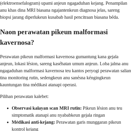
(elektroensefalogram) upami anjeun ngagaduhan kejang. Penampilan
anu khas dina MRI biasana ngajantenkeun diagnosa jelas, sareng
biopsi jarang diperlukeun kusabab hasil pencitraan biasana béda.
Naon perawatan pikeun malformasi
kavernosa?
Perawatan pikeun malformasi kavernosa gumantung kana gejala
anjeun, lokasi lésion, sareng kaséhatan umum anjeun. Loba jalma anu
ngagaduhan malformasi kavernosa teu kantos peryogi perawatan salian
tina monitoring rutin, sedengkeun anu sanésna kéngingkeun
kauntungan tina médikasi atanapi operasi.
Pilihan perawatan kalebet:
Observasi kalayan scan MRI rutin:
Pikeun lésion anu teu
simptomatik atanapi anu nyababkeun gejala ringan
Médikasi anti-kejang:
Perawatan garis munggaran pikeun
kontrol kejang