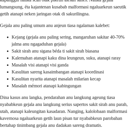
lumangsung, éta kajantenan kusabab malformasi ngaluarkeun saeutik
getih atanapi neken jaringan otak di sakurilingna.
Gejala anu paling umum anu anjeun tiasa ngalaman kalebet:
Kejang (gejala anu paling sering, mangaruhan sakitar 40-70%
jalma anu ngagaduhan gejala)
Sakit sirah anu sigana béda ti sakit sirah biasana
Kalemahan atanapi kaku dina leungeun, suku, atanapi raray
Masalah visi atanapi visi ganda
Kasulitan sareng kasaimbangan atanapi koordinasi
Kasulitan nyarita atanapi masalah milarian kecap
Masalah mémori atanapi kabingungan
Dina kasus anu langka, pendarahan anu langkung ageung tiasa
nyababkeun gejala anu langkung serius sapertos sakit sirah anu parah,
utah, atanapi kaleungitan kasadaran. Nanging, kalolobaan malformasi
kavernosa ngaluarkeun getih laun pisan tur nyababkeun parobahan
bertahap tinimbang gejala anu dadakan sareng dramatis.