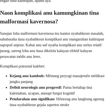
engké dina kahirupan, upami aya.
Naon komplikasi anu kamungkinan tina
malformasi kavernosa?
Sanajan loba malformasi kavernosa teu kantos nyababkeun masalah,
sababaraha tiasa nyababkeun komplikasi anu mangaruhan kahirupan
sapopoé anjeun. Kabar anu saé nyaéta komplikasi anu serius relatif
jarang, sareng loba anu tiasa dikelola kalayan efektif kalayan
perawatan médis anu leres.
Komplikasi potensial kalebet:
Kejang anu kambuh:
Mémang peryogi manajemén médikasi
jangka panjang
Defisit neurologis anu progresif:
Parna bertahap tina
kalemahan, ucapan, atanapi fungsi kognitif
Pendarahan anu signifikan:
Hémorag anu langkung ageung
tiasa nyababkeun gejala sapertos stroke