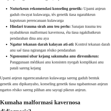
Nuturkeun rekomendasi konseling genetik:
Upami anjeun
gaduh riwayat kulawarga, tés genetik tiasa ngarahkeun
kaputusan perencanaan kulawarga
Hindari trauma sirah anu teu perlu:
Sanajan trauma teu
nyababkeun malformasi kavernosa, éta tiasa ngakibatkeun
pendarahan dina anu aya
Ngatur tekanan darah kalayan ati-ati:
Kontrol tekanan darah
anu saé tiasa ngirangan résiko pendarahan
Ngonsumsi ubar kejang sakumaha anu diresmikeun:
Panggunaan médikasi anu konsisten nyegah komplikasi anu
patali sareng kejang
Upami anjeun ngarencanakeun kulawarga sareng gaduh bentuk
genetik anu dipikanyaho, konseling genetik tiasa ngabantosan anjeun
ngartos résiko sareng pilihan anu sayogi pikeun anjeun.
Kumaha malformasi kavernosa