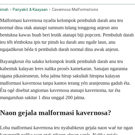
imah
Panyakit & Kaayaan
Cavernous Malformations
Malformasi kavernosa nyaéta kelompok pembuluh darah anu teu
normal dina otak atanapi sumsum tulang tonggong anjeun anu
bentukna kawas buah beri leutik atanapi biji popcorn. Pembuluh darah
ieu téh témbokna ipis tur pinuh ku darah anu ngalir laun, anu
ngajadikeun béda ti pembuluh darah normal dina awak anjeun.
Bayangkeun éta salaku kelompok leutik pembuluh darah anu teu
kabentuk kalayan leres nalika prosés kamekaran. Sanajan ngaranna
sigana pikasieuneun, loba jalma hirup sakuliah hirupna kalayan
malformasi kavernosa tanpa kantos terang yén aranjeunna gaduh éta.
Éta ogé disebut angiomas kavernosa atanapi kavernoma, tur éta
mangaruhan sakitar 1 dina unggal 200 jalma.
Naon gejala malformasi kavernosa?
Loba malformasi kavernosa teu nyababkeun gejala naon waé tur ngan
kapanggih nalika scan otak pikeun alesan sanés. Nalika gejala