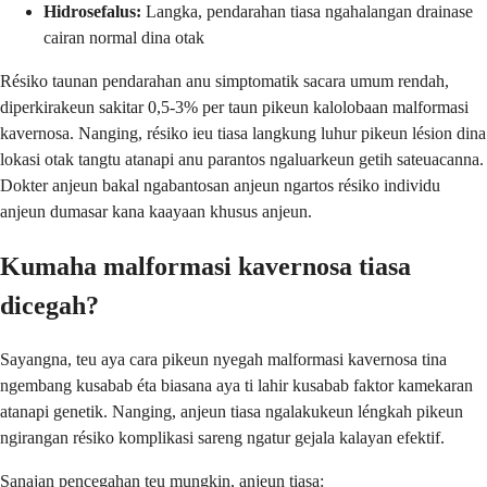
Hidrosefalus:
Langka, pendarahan tiasa ngahalangan drainase
cairan normal dina otak
Résiko taunan pendarahan anu simptomatik sacara umum rendah,
diperkirakeun sakitar 0,5-3% per taun pikeun kalolobaan malformasi
kavernosa. Nanging, résiko ieu tiasa langkung luhur pikeun lésion dina
lokasi otak tangtu atanapi anu parantos ngaluarkeun getih sateuacanna.
Dokter anjeun bakal ngabantosan anjeun ngartos résiko individu
anjeun dumasar kana kaayaan khusus anjeun.
Kumaha malformasi kavernosa tiasa
dicegah?
Sayangna, teu aya cara pikeun nyegah malformasi kavernosa tina
ngembang kusabab éta biasana aya ti lahir kusabab faktor kamekaran
atanapi genetik. Nanging, anjeun tiasa ngalakukeun léngkah pikeun
ngirangan résiko komplikasi sareng ngatur gejala kalayan efektif.
Sanajan pencegahan teu mungkin, anjeun tiasa: