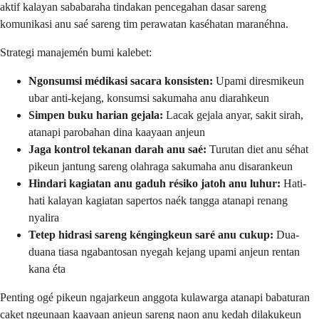
aktif kalayan sababaraha tindakan pencegahan dasar sareng
komunikasi anu saé sareng tim perawatan kaséhatan maranéhna.
Strategi manajemén bumi kalebet:
Ngonsumsi médikasi sacara konsisten:
Upami diresmikeun
ubar anti-kejang, konsumsi sakumaha anu diarahkeun
Simpen buku harian gejala:
Lacak gejala anyar, sakit sirah,
atanapi parobahan dina kaayaan anjeun
Jaga kontrol tekanan darah anu saé:
Turutan diet anu séhat
pikeun jantung sareng olahraga sakumaha anu disarankeun
Hindari kagiatan anu gaduh résiko jatoh anu luhur:
Hati-
hati kalayan kagiatan sapertos naék tangga atanapi renang
nyalira
Tetep hidrasi sareng kéngingkeun saré anu cukup:
Dua-
duana tiasa ngabantosan nyegah kejang upami anjeun rentan
kana éta
Penting ogé pikeun ngajarkeun anggota kulawarga atanapi babaturan
caket ngeunaan kaayaan anjeun sareng naon anu kedah dilakukeun