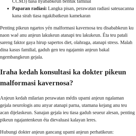
CCM3) tiasa nyababkeun bentuk familial
Paparan radiasi:
Langka pisan, perawatan radiasi sateuacanna
kana sirah tiasa ngakibatkeun kamekaran
Penting pikeun ngartos yén malformasi kavernosa teu disababkeun ku
naon waé anu anjeun lakukeun atanapi teu lakukeun. Éta teu patali
sareng faktor gaya hirup sapertos diet, olahraga, atanapi stress. Malah
dina kasus familial, gaduh gen teu ngajamin anjeun bakal
ngembangkeun gejala.
Iraha kedah konsultasi ka dokter pikeun
malformasi kavernosa?
Anjeun kedah milarian perawatan médis upami anjeun ngalaman
gejala neurologis anu anyar atanapi parna, utamana kejang anu teu
acan dijelaskeun. Sanajan gejala ieu tiasa gaduh seueur alesan, penting
pikeun ngajantenkeun éta dievaluasi kalayan leres.
Hubungi dokter anjeun gancang upami anjeun perhatikeun: