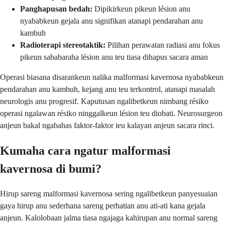
Panghapusan bedah:
Dipikirkeun pikeun lésion anu
nyababkeun gejala anu signifikan atanapi pendarahan anu
kambuh
Radioterapi stereotaktik:
Pilihan perawatan radiasi anu fokus
pikeun sababaraha lésion anu teu tiasa dihapus sacara aman
Operasi biasana disarankeun nalika malformasi kavernosa nyababkeun
pendarahan anu kambuh, kejang anu teu terkontrol, atanapi masalah
neurologis anu progresif. Kaputusan ngalibetkeun nimbang résiko
operasi ngalawan résiko ninggalkeun lésion teu diobati. Neurosurgeon
anjeun bakal ngabahas faktor-faktor ieu kalayan anjeun sacara rinci.
Kumaha cara ngatur malformasi
kavernosa di bumi?
Hirup sareng malformasi kavernosa sering ngalibetkeun panyesuaian
gaya hirup anu sederhana sareng perhatian anu ati-ati kana gejala
anjeun. Kalolobaan jalma tiasa ngajaga kahirupan anu normal sareng