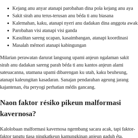
Kejang anu anyar atanapi parobahan dina pola kejang anu aya
Sakit sirah anu terus-terusan anu béda ti anu biasana
Kalemahan, kaku, atanapi nyeri anu dadakan dina anggota awak
Parobahan visi atanapi visi ganda
Kasulitan sareng ucapan, kasaimbangan, atanapi koordinasi
Masalah mémori atanapi kabingungan
Milarian perawatan darurat langsung upami anjeun ngalaman sakit
sirah anu dadakan sareng parah béda ti anu kantos anjeun alami
sateuacanna, utamana upami dibarengan ku utah, kaku beuheung,
atanapi kaleungitan kasadaran. Sanajan pendarahan ageung jarang
kajantenan, éta peryogi perhatian médis gancang.
Naon faktor résiko pikeun malformasi
kavernosa?
Kalolobaan malformasi kavernosa ngembang sacara acak, tapi faktor-
faktor tangtu tiasa ningkatkeun kamungkinan anjeun gaduh éta.