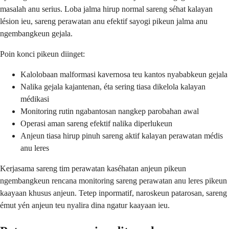
masalah anu serius. Loba jalma hirup normal sareng séhat kalayan
lésion ieu, sareng perawatan anu efektif sayogi pikeun jalma anu
ngembangkeun gejala.
Poin konci pikeun diinget:
Kalolobaan malformasi kavernosa teu kantos nyababkeun gejala
Nalika gejala kajantenan, éta sering tiasa dikelola kalayan
médikasi
Monitoring rutin ngabantosan nangkep parobahan awal
Operasi aman sareng efektif nalika diperlukeun
Anjeun tiasa hirup pinuh sareng aktif kalayan perawatan médis
anu leres
Kerjasama sareng tim perawatan kaséhatan anjeun pikeun
ngembangkeun rencana monitoring sareng perawatan anu leres pikeun
kaayaan khusus anjeun. Tetep inpormatif, naroskeun patarosan, sareng
émut yén anjeun teu nyalira dina ngatur kaayaan ieu.