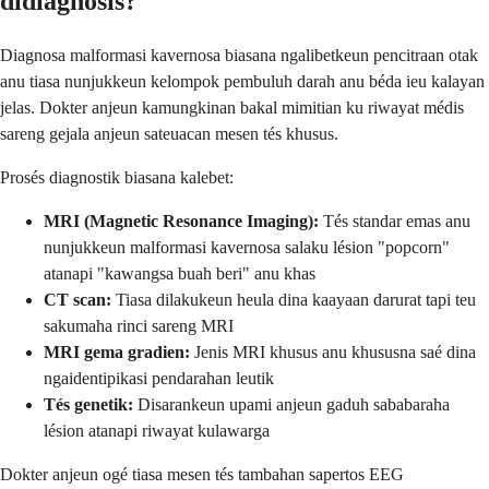
didiagnosis?
Diagnosa malformasi kavernosa biasana ngalibetkeun pencitraan otak
anu tiasa nunjukkeun kelompok pembuluh darah anu béda ieu kalayan
jelas. Dokter anjeun kamungkinan bakal mimitian ku riwayat médis
sareng gejala anjeun sateuacan mesen tés khusus.
Prosés diagnostik biasana kalebet:
MRI (Magnetic Resonance Imaging):
Tés standar emas anu
nunjukkeun malformasi kavernosa salaku lésion "popcorn"
atanapi "kawangsa buah beri" anu khas
CT scan:
Tiasa dilakukeun heula dina kaayaan darurat tapi teu
sakumaha rinci sareng MRI
MRI gema gradien:
Jenis MRI khusus anu khususna saé dina
ngaidentipikasi pendarahan leutik
Tés genetik:
Disarankeun upami anjeun gaduh sababaraha
lésion atanapi riwayat kulawarga
Dokter anjeun ogé tiasa mesen tés tambahan sapertos EEG