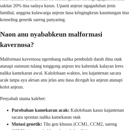
sakitar 20% tina sadaya kasus. Upami anjeun ngagaduhan jenis
familial, anggota kulawarga anjeun tiasa kéngingkeun kauntungan tina
konseling genetik sareng panyaring.
Naon anu nyababkeun malformasi
kavernosa?
Malformasi kavernosa ngembang nalika pembuluh darah dina otak
atanapi sumsum tulang tonggong anjeun teu kabentuk kalayan leres
nalika kamekaran awal. Kalolobaan waktos, ieu kajantenan sacara
acak tanpa aya alesan anu jelas anu tiasa dicegah ku anjeun atanapi
kolot anjeun.
Penyabab utama kalebet:
Parobahan kamekaran acak:
Kalolobaan kasus kajantenan
sacara spontan nalika kamekaran otak
Mutasi genetik:
Tilu gen khusus (CCM1, CCM2, sareng