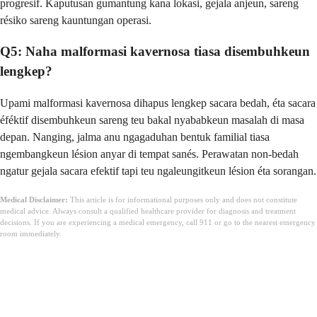
progresif. Kaputusan gumantung kana lokasi, gejala anjeun, sareng
résiko sareng kauntungan operasi.
Q5: Naha malformasi kavernosa tiasa disembuhkeun
lengkep?
Upami malformasi kavernosa dihapus lengkep sacara bedah, éta sacara
éféktif disembuhkeun sareng teu bakal nyababkeun masalah di masa
depan. Nanging, jalma anu ngagaduhan bentuk familial tiasa
ngembangkeun lésion anyar di tempat sanés. Perawatan non-bedah
ngatur gejala sacara efektif tapi teu ngaleungitkeun lésion éta sorangan.
Medical Disclaimer:
This article is for informational purposes only and does not constitute
medical advice. Always consult a qualified healthcare provider for diagnosis and treatment
decisions. If you are experiencing a medical emergency, call 911 or go to the nearest emergency
room immediately.