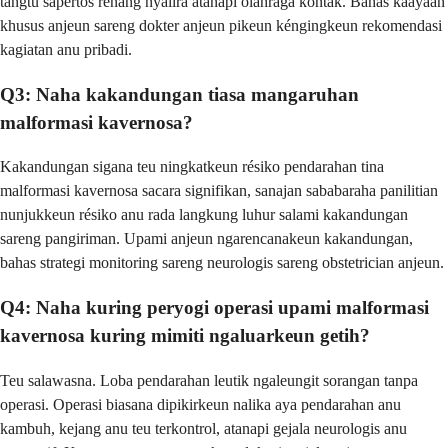
tangtu sapertos renang nyalira atanapi olahraga kontak. Bahas kaayaan
khusus anjeun sareng dokter anjeun pikeun kéngingkeun rekomendasi
kagiatan anu pribadi.
Q3: Naha kakandungan tiasa mangaruhan
malformasi kavernosa?
Kakandungan sigana teu ningkatkeun résiko pendarahan tina
malformasi kavernosa sacara signifikan, sanajan sababaraha panilitian
nunjukkeun résiko anu rada langkung luhur salami kakandungan
sareng pangiriman. Upami anjeun ngarencanakeun kakandungan,
bahas strategi monitoring sareng neurologis sareng obstetrician anjeun.
Q4: Naha kuring peryogi operasi upami malformasi
kavernosa kuring mimiti ngaluarkeun getih?
Teu salawasna. Loba pendarahan leutik ngaleungit sorangan tanpa
operasi. Operasi biasana dipikirkeun nalika aya pendarahan anu
kambuh, kejang anu teu terkontrol, atanapi gejala neurologis anu