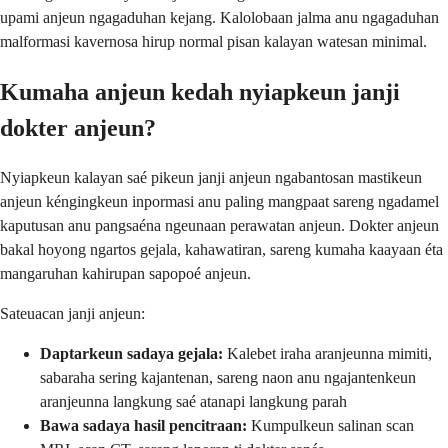
upami anjeun ngagaduhan kejang. Kalolobaan jalma anu ngagaduhan
malformasi kavernosa hirup normal pisan kalayan watesan minimal.
Kumaha anjeun kedah nyiapkeun janji
dokter anjeun?
Nyiapkeun kalayan saé pikeun janji anjeun ngabantosan mastikeun
anjeun kéngingkeun inpormasi anu paling mangpaat sareng ngadamel
kaputusan anu pangsaéna ngeunaan perawatan anjeun. Dokter anjeun
bakal hoyong ngartos gejala, kahawatiran, sareng kumaha kaayaan éta
mangaruhan kahirupan sapopoé anjeun.
Sateuacan janji anjeun:
Daptarkeun sadaya gejala:
Kalebet iraha aranjeunna mimiti,
sabaraha sering kajantenan, sareng naon anu ngajantenkeun
aranjeunna langkung saé atanapi langkung parah
Bawa sadaya hasil pencitraan:
Kumpulkeun salinan scan