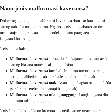
Naon jenis malformasi kavernosa?
Dokter ngagolongkeun malformasi kavernosa dumasar kana lokasi
sareng naha éta turun-tumurun. Ngartos jenis ieu ngabantosan tim
médis anjeun ngarencanakeun pendekatan anu pangsaéna pikeun
kaayaan khusus anjeun.
Jenis utama kalebet:
Malformasi kavernosa sporadis:
Ieu kajantenan sacara acak
sareng biasana muncul salaku hiji lésion
Malformasi kavernosa familial:
Ieu turun-tumurun sareng
sering ngalibetkeun sababaraha lésion di sakuliah otak
Malformasi kavernosa otak:
Ayana dina bagian otak anu béda
(serebrum, serebelum, atanapi batang otak)
Malformasi kavernosa tulang tonggong:
Langka, ayana dina
sumsum tulang tonggong
Jenis familial disababkeun ku mutasi genetik sareng ngagambarkeun