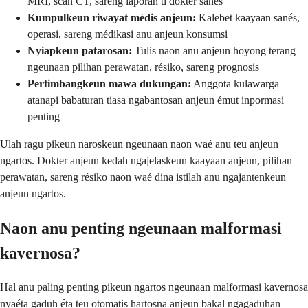
MRI, scan CT, sareng laporan ti dokter sanés
Kumpulkeun riwayat médis anjeun:
Kalebet kaayaan sanés,
operasi, sareng médikasi anu anjeun konsumsi
Nyiapkeun patarosan:
Tulis naon anu anjeun hoyong terang
ngeunaan pilihan perawatan, résiko, sareng prognosis
Pertimbangkeun mawa dukungan:
Anggota kulawarga
atanapi babaturan tiasa ngabantosan anjeun émut inpormasi
penting
Ulah ragu pikeun naroskeun ngeunaan naon waé anu teu anjeun
ngartos. Dokter anjeun kedah ngajelaskeun kaayaan anjeun, pilihan
perawatan, sareng résiko naon waé dina istilah anu ngajantenkeun
anjeun ngartos.
Naon anu penting ngeunaan malformasi
kavernosa?
Hal anu paling penting pikeun ngartos ngeunaan malformasi kavernosa
nyaéta gaduh éta teu otomatis hartosna anjeun bakal ngagaduhan