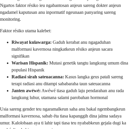
Ngartos faktor résiko ieu ngabantosan anjeun sareng dokter anjeun
ngadamel kaputusan anu inpormatif ngeunaan panyaring sareng
monitoring.
Faktor résiko utama kalebet:
Riwayat kulawarga:
Gaduh kerabat anu ngagaduhan
malformasi kavernosa ningkatkeun résiko anjeun sacara
signifikan
Warisan Hispanik:
Mutasi genetik tangtu langkung umum dina
populasi Hispanik
Radiasi sirah sateuacanna:
Kasus langka geus patali sareng
terapi radiasi anu ditampi sababaraha taun sateuacanna
Janten awéwé:
Awéwé tiasa gaduh laju pendarahan anu rada
langkung luhur, utamana salami parobahan hormonal
Usia sareng gender teu ngaramalkeun saha anu bakal ngembangkeun
malformasi kavernosa, sabab éta tiasa kapanggih dina jalma sadaya
umur. Kalolobaan aya ti lahir tapi tiasa teu nyababkeun gejala dugi ka