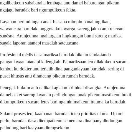
ngalibetkeun sababaraha lembaga anu damel babarengan pikeun
ngajagi barudak bari ngumpulkeun fakta.
Layanan perlindungan anak biasana mimpin panalungtikan,
wawancara barudak, anggota kulawarga, sareng jalma anu relevan
sanésna. Aranjeunna ngahargaan lingkungan bumi sareng mariksa
sagala laporan atanapi masalah sateuacana.
Profésional médis tiasa mariksa barudak pikeun tanda-tanda
panganiayaan atanapi kaléngkah. Pamariksaan ieu dilakukeun sacara
lembut ku dokter anu terlatih dina panganiayaan barudak, sering di
pusat khusus anu dirancang pikeun ramah barudak.
Penegak hukum aub nalika kagiatan kriminal disangka. Aranjeunna
damel caket sareng layanan perlindungan anak pikeun mastikeun bukti
dikumpulkeun sacara leres bari ngaminimalkeun trauma ka barudak.
Salami prosés ieu, kaamanan barudak tetep prioritas utama. Upami
perlu, barudak tiasa ditempatkeun sementara dina panyalindungan
pelindung bari kaayaan direngsekeun.