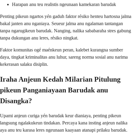
Harapan anu teu realistis ngeunaan kamekaran barudak
Penting pikeun ngartos yén gaduh faktor résiko henteu hartosna jalma
bakal janten anu nganiaya. Seueur jalma anu ngalaman tantangan
tanpa ngarugikeun barudak. Nanging, nalika sababaraha stres gabung
tanpa dukungan anu leres, résiko ningkat.
Faktor komunitas ogé maénkeun peran, kalebet kurangna sumber
daya, tingkat kriminalitas anu luhur, sareng norma sosial anu narima
kekerasan salaku disiplin.
Iraha Anjeun Kedah Milarian Pitulung
pikeun Panganiayaan Barudak anu
Disangka?
Upami anjeun curiga yén barudak keur dianiaya, penting pikeun
langsung ngalakukeun tindakan. Percaya kana insting anjeun nalika
aya anu teu karasa leres ngeunaan kaayaan atanapi prilaku barudak.