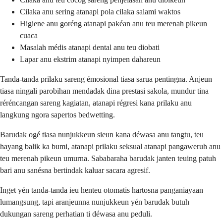
Cilaka anu sering atanapi pola cilaka salami waktos
Higiene anu goréng atanapi pakéan anu teu merenah pikeun
cuaca
Masalah médis atanapi dental anu teu diobati
Lapar anu ekstrim atanapi nyimpen dahareun
Tanda-tanda prilaku sareng émosional tiasa sarua pentingna. Anjeun
tiasa ningali parobihan mendadak dina prestasi sakola, mundur tina
réréncangan sareng kagiatan, atanapi régresi kana prilaku anu
langkung ngora sapertos bedwetting.
Barudak ogé tiasa nunjukkeun sieun kana déwasa anu tangtu, teu
hayang balik ka bumi, atanapi prilaku seksual atanapi pangaweruh anu
teu merenah pikeun umurna. Sababaraha barudak janten teuing patuh
bari anu sanésna bertindak kaluar sacara agresif.
Inget yén tanda-tanda ieu henteu otomatis hartosna panganiayaan
lumangsung, tapi aranjeunna nunjukkeun yén barudak butuh
dukungan sareng perhatian ti déwasa anu peduli.