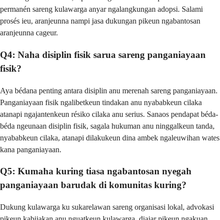
permanén sareng kulawarga anyar ngalangkungan adopsi. Salami
prosés ieu, aranjeunna nampi jasa dukungan pikeun ngabantosan
aranjeunna cageur.
Q4: Naha disiplin fisik sarua sareng panganiayaan
fisik?
Aya bédana penting antara disiplin anu merenah sareng panganiayaan.
Panganiayaan fisik ngalibetkeun tindakan anu nyababkeun cilaka
atanapi ngajantenkeun résiko cilaka anu serius. Sanaos pendapat béda-
béda ngeunaan disiplin fisik, sagala hukuman anu ninggalkeun tanda,
nyababkeun cilaka, atanapi dilakukeun dina ambek ngaleuwihan wates
kana panganiayaan.
Q5: Kumaha kuring tiasa ngabantosan nyegah
panganiayaan barudak di komunitas kuring?
Dukung kulawarga ku sukarelawan sareng organisasi lokal, advokasi
pikeun kabijakan anu nguatkeun kulawarga, diajar pikeun ngakuan