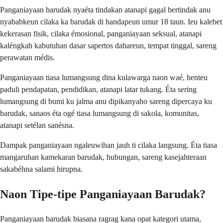
Panganiayaan barudak nyaéta tindakan atanapi gagal bertindak anu
nyababkeun cilaka ka barudak di handapeun umur 18 taun. Ieu kalebet
kekerasan fisik, cilaka émosional, panganiayaan seksual, atanapi
kaléngkah kabutuhan dasar sapertos dahareun, tempat tinggal, sareng
perawatan médis.
Panganiayaan tiasa lumangsung dina kulawarga naon waé, henteu
paduli pendapatan, pendidikan, atanapi latar tukang. Éta sering
lumangsung di bumi ku jalma anu dipikanyaho sareng dipercaya ku
barudak, sanaos éta ogé tiasa lumangsung di sakola, komunitas,
atanapi setélan sanésna.
Dampak panganiayaan ngaleuwihan jauh ti cilaka langsung. Éta tiasa
mangaruhan kamekaran barudak, hubungan, sareng kasejahteraan
sakabéhna salami hirupna.
Naon Tipe-tipe Panganiayaan Barudak?
Panganiayaan barudak biasana ragrag kana opat kategori utama,