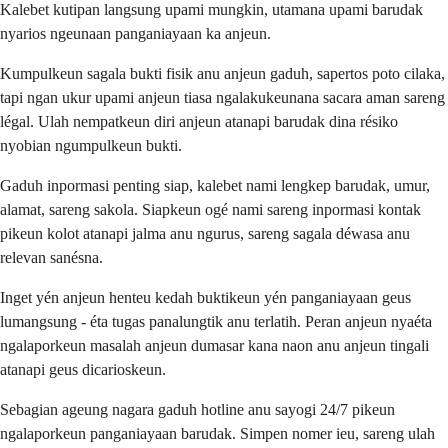
Kalebet kutipan langsung upami mungkin, utamana upami barudak
nyarios ngeunaan panganiayaan ka anjeun.
Kumpulkeun sagala bukti fisik anu anjeun gaduh, sapertos poto cilaka,
tapi ngan ukur upami anjeun tiasa ngalakukeunana sacara aman sareng
légal. Ulah nempatkeun diri anjeun atanapi barudak dina résiko
nyobian ngumpulkeun bukti.
Gaduh inpormasi penting siap, kalebet nami lengkep barudak, umur,
alamat, sareng sakola. Siapkeun ogé nami sareng inpormasi kontak
pikeun kolot atanapi jalma anu ngurus, sareng sagala déwasa anu
relevan sanésna.
Inget yén anjeun henteu kedah buktikeun yén panganiayaan geus
lumangsung - éta tugas panalungtik anu terlatih. Peran anjeun nyaéta
ngalaporkeun masalah anjeun dumasar kana naon anu anjeun tingali
atanapi geus dicarioskeun.
Sebagian ageung nagara gaduh hotline anu sayogi 24/7 pikeun
ngalaporkeun panganiayaan barudak. Simpen nomer ieu, sareng ulah