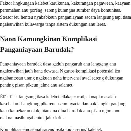
Faktor lingkungan kalebet karukunan, kakurangan pagawean, kaayaan
perumahan anu goréng, sareng kurangna sumber daya komunitas.
Stresor ieu henteu nyababkeun panganiayaan sacara langsung tapi tiasa
ngaleuwihan kulawarga tanpa sistem dukungan anu leres.
Naon Kamungkinan Komplikasi
Panganiayaan Barudak?
Panganiayaan barudak tiasa gaduh pangaruh anu langgeng anu
ngaleuwihan jauh kana dewasa. Ngartos komplikasi poténsial ieu
ngabantosan urang ngakuan naha intervensi awal sareng dukungan
penting pisan pikeun jalma anu salamet.
Éfék fisik langsung tiasa kalebet cilaka, cacad, atanapi masalah
kaséhatan. Langkung pikareueuseun nyaéta dampak jangka panjang
kana kamekaran otak, utamana dina barudak anu pisan ngora anu
otakna masih ngabentuk jalur kritis.
Komplikasi émosional sareng psikologis sering kalebet: