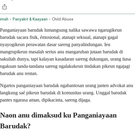
imah
Panyakit & Kaayaan
Child Abuse
Panganiayaan barudak lumangsung nalika sawawa ngarugikeun
barudak sacara fisik, émosional, atanapi seksual, atanapi gagal
nyayogikeun perawatan dasar sareng panyalindungan. Ieu
mangrupikeun masalah serius anu mangaruhan jutaan barudak di
sakuliah dunya, tapi kalayan kasadaran sareng dukungan, urang tiasa
ngakuan tanda-tandana sareng ngalakukeun tindakan pikeun ngajagi
barudak anu rentan.
Ngartos panganiayaan barudak ngabantosan urang janten advokat anu
langkung saé pikeun barudak di komunitas urang. Unggal barudak
pantes ngarasa aman, dipikacinta, sareng dijaga.
Naon anu dimaksud ku Panganiayaan
Barudak?