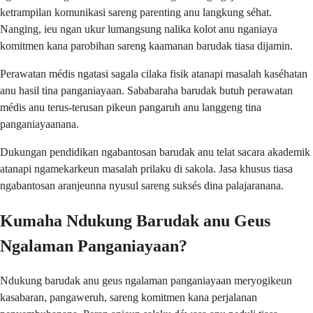
ketrampilan komunikasi sareng parenting anu langkung séhat.
Nanging, ieu ngan ukur lumangsung nalika kolot anu nganiaya
komitmen kana parobihan sareng kaamanan barudak tiasa dijamin.
Perawatan médis ngatasi sagala cilaka fisik atanapi masalah kaséhatan
anu hasil tina panganiayaan. Sababaraha barudak butuh perawatan
médis anu terus-terusan pikeun pangaruh anu langgeng tina
panganiayaanana.
Dukungan pendidikan ngabantosan barudak anu telat sacara akademik
atanapi ngamekarkeun masalah prilaku di sakola. Jasa khusus tiasa
ngabantosan aranjeunna nyusul sareng suksés dina palajaranana.
Kumaha Ndukung Barudak anu Geus
Ngalaman Panganiayaan?
Ndukung barudak anu geus ngalaman panganiayaan meryogikeun
kasabaran, pangaweruh, sareng komitmen kana perjalanan