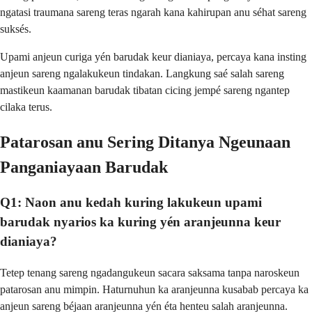
ngatasi traumana sareng teras ngarah kana kahirupan anu séhat sareng
suksés.
Upami anjeun curiga yén barudak keur dianiaya, percaya kana insting
anjeun sareng ngalakukeun tindakan. Langkung saé salah sareng
mastikeun kaamanan barudak tibatan cicing jempé sareng ngantep
cilaka terus.
Patarosan anu Sering Ditanya Ngeunaan
Panganiayaan Barudak
Q1: Naon anu kedah kuring lakukeun upami
barudak nyarios ka kuring yén aranjeunna keur
dianiaya?
Tetep tenang sareng ngadangukeun sacara saksama tanpa naroskeun
patarosan anu mimpin. Haturnuhun ka aranjeunna kusabab percaya ka
anjeun sareng béjaan aranjeunna yén éta henteu salah aranjeunna.