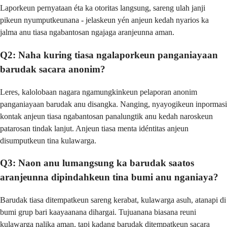
Laporkeun pernyataan éta ka otoritas langsung, sareng ulah janji
pikeun nyumputkeunana - jelaskeun yén anjeun kedah nyarios ka
jalma anu tiasa ngabantosan ngajaga aranjeunna aman.
Q2: Naha kuring tiasa ngalaporkeun panganiayaan
barudak sacara anonim?
Leres, kalolobaan nagara ngamungkinkeun pelaporan anonim
panganiayaan barudak anu disangka. Nanging, nyayogikeun inpormasi
kontak anjeun tiasa ngabantosan panalungtik anu kedah naroskeun
patarosan tindak lanjut. Anjeun tiasa menta idéntitas anjeun
disumputkeun tina kulawarga.
Q3: Naon anu lumangsung ka barudak saatos
aranjeunna dipindahkeun tina bumi anu nganiaya?
Barudak tiasa ditempatkeun sareng kerabat, kulawarga asuh, atanapi di
bumi grup bari kaayaanana dihargai. Tujuanana biasana reuni
kulawarga nalika aman, tapi kadang barudak ditempatkeun sacara