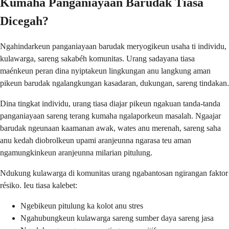
Kumaha Panganiayaan Barudak Tiasa
Dicegah?
Ngahindarkeun panganiayaan barudak meryogikeun usaha ti individu,
kulawarga, sareng sakabéh komunitas. Urang sadayana tiasa
maénkeun peran dina nyiptakeun lingkungan anu langkung aman
pikeun barudak ngalangkungan kasadaran, dukungan, sareng tindakan.
Dina tingkat individu, urang tiasa diajar pikeun ngakuan tanda-tanda
panganiayaan sareng terang kumaha ngalaporkeun masalah. Ngaajar
barudak ngeunaan kaamanan awak, wates anu merenah, sareng saha
anu kedah diobrolkeun upami aranjeunna ngarasa teu aman
ngamungkinkeun aranjeunna milarian pitulung.
Ndukung kulawarga di komunitas urang ngabantosan ngirangan faktor
résiko. Ieu tiasa kalebet:
Ngebikeun pitulung ka kolot anu stres
Ngahubungkeun kulawarga sareng sumber daya sareng jasa