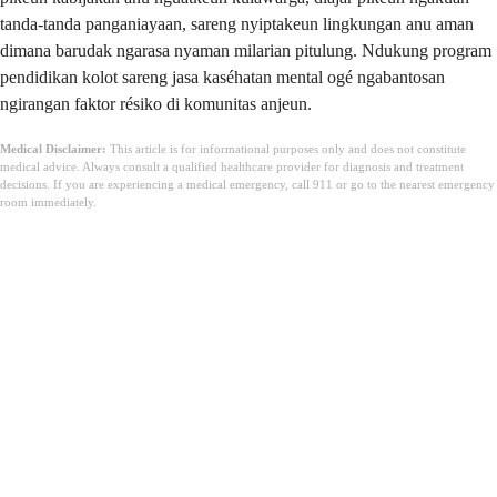
tanda-tanda panganiayaan, sareng nyiptakeun lingkungan anu aman
dimana barudak ngarasa nyaman milarian pitulung. Ndukung program
pendidikan kolot sareng jasa kaséhatan mental ogé ngabantosan
ngirangan faktor résiko di komunitas anjeun.
Medical Disclaimer:
This article is for informational purposes only and does not constitute
medical advice. Always consult a qualified healthcare provider for diagnosis and treatment
decisions. If you are experiencing a medical emergency, call 911 or go to the nearest emergency
room immediately.