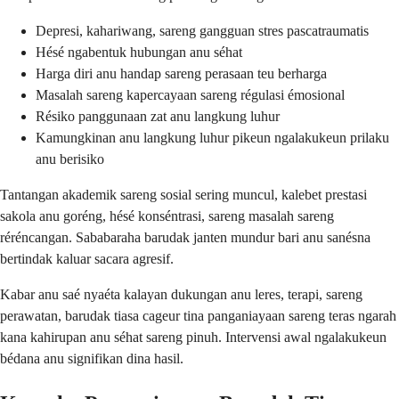
Depresi, kahariwang, sareng gangguan stres pascatraumatis
Hésé ngabentuk hubungan anu séhat
Harga diri anu handap sareng perasaan teu berharga
Masalah sareng kapercayaan sareng régulasi émosional
Résiko panggunaan zat anu langkung luhur
Kamungkinan anu langkung luhur pikeun ngalakukeun prilaku
anu berisiko
Tantangan akademik sareng sosial sering muncul, kalebet prestasi
sakola anu goréng, hésé konséntrasi, sareng masalah sareng
réréncangan. Sababaraha barudak janten mundur bari anu sanésna
bertindak kaluar sacara agresif.
Kabar anu saé nyaéta kalayan dukungan anu leres, terapi, sareng
perawatan, barudak tiasa cageur tina panganiayaan sareng teras ngarah
kana kahirupan anu séhat sareng pinuh. Intervensi awal ngalakukeun
bédana anu signifikan dina hasil.