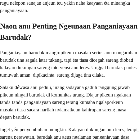
ragu nelepon sanajan anjeun teu yakin naha kaayaan éta minangka
panganiayaan.
Naon anu Penting Ngeunaan Panganiayaan
Barudak?
Panganiayaan barudak mangrupikeun masalah serius anu mangaruhan
barudak tina sagala latar tukang, tapi éta tiasa dicegah sareng diobati
kalayan dukungan sareng intervensi anu leres. Unggal barudak pantes
tumuwuh aman, dipikacinta, sareng dijaga tina cilaka.
Salaku déwasa anu peduli, urang sadayana gaduh tanggung jawab
pikeun ningali barudak di komunitas urang. Diajar pikeun ngakuan
tanda-tanda panganiayaan sareng terang kumaha ngalaporkeun
masalah tiasa sacara harfiah nylamatkeun kahirupan sareng masa
depan barudak.
Inget yén penyembuhan mungkin. Kalayan dukungan anu leres, terapi,
sareng perawatan, barudak anu geus ngalaman panganiayaan tiasa