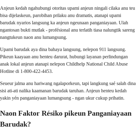
Anjeun kedah ngahubungi otoritas upami anjeun ningali cilaka anu teu
bisa dijelaskeun, parobihan prilaku anu dramatis, atanapi upami
barudak nyarios langsung ka anjeun ngeunaan panganiayaan. Ulah
ngantosan bukti mutlak - profésional anu terlatih tiasa nalungtik sareng
nangtukeun naon anu lumangsung.
Upami barudak aya dina bahaya langsung, nelepon 911 langsung.
Pikeun kaayaan anu henteu darurat, hubungi layanan perlindungan
anak lokal anjeun atanapi nelepon Childhelp National Child Abuse
Hotline di 1-800-422-4453.
Seueur jalma anu hariwang ngalaporkeun, tapi langkung saé salah dina
sisi ati-ati nalika kaamanan barudak taruhan. Anjeun henteu kedah
yakin yén panganiayaan lumangsung - ngan ukur cukup prihatin.
Naon Faktor Résiko pikeun Panganiayaan
Barudak?