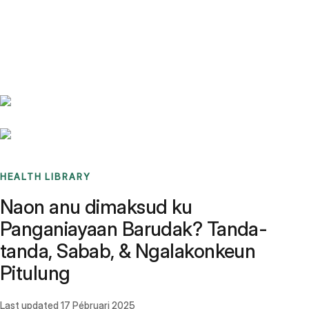
Benchmarks
Stories
FAQ
Sign up / Log in
HEALTH LIBRARY
Naon anu dimaksud ku
Panganiayaan Barudak? Tanda-
tanda, Sabab, & Ngalakonkeun
Pitulung
Last updated
17 Pébruari 2025