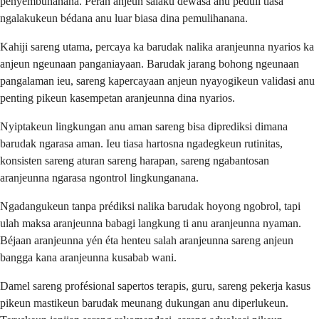
penyembuhanana. Peran anjeun salaku déwasa anu peduli tiasa
ngalakukeun bédana anu luar biasa dina pemulihanana.
Kahiji sareng utama, percaya ka barudak nalika aranjeunna nyarios ka
anjeun ngeunaan panganiayaan. Barudak jarang bohong ngeunaan
pangalaman ieu, sareng kapercayaan anjeun nyayogikeun validasi anu
penting pikeun kasempetan aranjeunna dina nyarios.
Nyiptakeun lingkungan anu aman sareng bisa diprediksi dimana
barudak ngarasa aman. Ieu tiasa hartosna ngadegkeun rutinitas,
konsisten sareng aturan sareng harapan, sareng ngabantosan
aranjeunna ngarasa ngontrol lingkunganana.
Ngadangukeun tanpa prédiksi nalika barudak hoyong ngobrol, tapi
ulah maksa aranjeunna babagi langkung ti anu aranjeunna nyaman.
Béjaan aranjeunna yén éta henteu salah aranjeunna sareng anjeun
bangga kana aranjeunna kusabab wani.
Damel sareng profésional sapertos terapis, guru, sareng pekerja kasus
pikeun mastikeun barudak meunang dukungan anu diperlukeun.