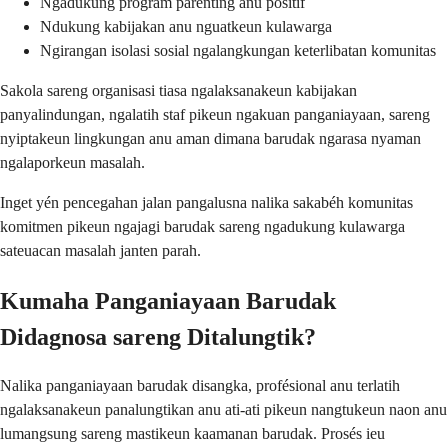
Ngadukung program parenting anu positif
Ndukung kabijakan anu nguatkeun kulawarga
Ngirangan isolasi sosial ngalangkungan keterlibatan komunitas
Sakola sareng organisasi tiasa ngalaksanakeun kabijakan
panyalindungan, ngalatih staf pikeun ngakuan panganiayaan, sareng
nyiptakeun lingkungan anu aman dimana barudak ngarasa nyaman
ngalaporkeun masalah.
Inget yén pencegahan jalan pangalusna nalika sakabéh komunitas
komitmen pikeun ngajagi barudak sareng ngadukung kulawarga
sateuacan masalah janten parah.
Kumaha Panganiayaan Barudak
Didagnosa sareng Ditalungtik?
Nalika panganiayaan barudak disangka, profésional anu terlatih
ngalaksanakeun panalungtikan anu ati-ati pikeun nangtukeun naon anu
lumangsung sareng mastikeun kaamanan barudak. Prosés ieu