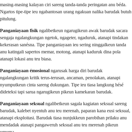
masing-masing kalayan ciri sareng tanda-tanda peringatan anu béda.
Ngartos tipe-tipe ieu ngabantosan urang ngakuan nalika barudak butuh
pitulung.
Panganiayaan fisik
ngalibetkeun ngarugikeun awak barudak sacara
sengaja ngalangkungan ngetok, ngageter, ngaduruk, atanapi tindakan
kekerasan sanésna. Tipe panganiayaan ieu sering ninggalkeun tanda
anu katingali sapertos memar, motong, atanapi kaduruk dina pola
atanapi lokasi anu teu biasa.
Panganiayaan émosional
ngarusak harga diri barudak
ngalangkungan kritik terus-terusan, ancaman, penolakan, atanapi
nyumputkeun cinta sareng dukungan. Tipe ieu tiasa langkung hésé
dideteksi tapi sarua ngarugikeun pikeun kamekaran barudak.
Panganiayaan seksual
ngalibetkeun sagala kagiatan seksual sareng
barudak, kalebet nyentuh anu teu merenah, paparan kana eusi seksual,
atanapi eksploitasi. Barudak tiasa nunjukkeun parobihan prilaku anu
mendadak atanapi pangaweruh seksual anu teu merenah pikeun
umurna.