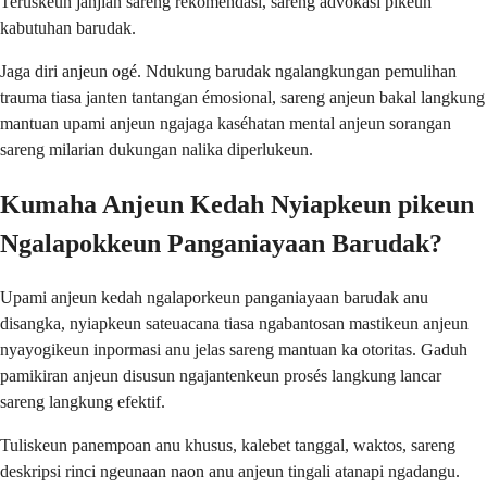
Teruskeun janjian sareng rekomendasi, sareng advokasi pikeun
kabutuhan barudak.
Jaga diri anjeun ogé. Ndukung barudak ngalangkungan pemulihan
trauma tiasa janten tantangan émosional, sareng anjeun bakal langkung
mantuan upami anjeun ngajaga kaséhatan mental anjeun sorangan
sareng milarian dukungan nalika diperlukeun.
Kumaha Anjeun Kedah Nyiapkeun pikeun
Ngalapokkeun Panganiayaan Barudak?
Upami anjeun kedah ngalaporkeun panganiayaan barudak anu
disangka, nyiapkeun sateuacana tiasa ngabantosan mastikeun anjeun
nyayogikeun inpormasi anu jelas sareng mantuan ka otoritas. Gaduh
pamikiran anjeun disusun ngajantenkeun prosés langkung lancar
sareng langkung efektif.
Tuliskeun panempoan anu khusus, kalebet tanggal, waktos, sareng
deskripsi rinci ngeunaan naon anu anjeun tingali atanapi ngadangu.