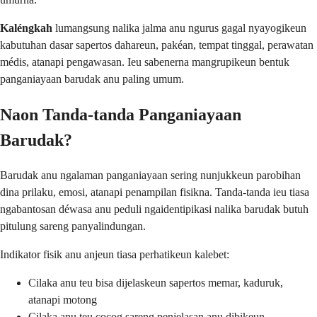
Kaléngkah
lumangsung nalika jalma anu ngurus gagal nyayogikeun
kabutuhan dasar sapertos dahareun, pakéan, tempat tinggal, perawatan
médis, atanapi pengawasan. Ieu sabenerna mangrupikeun bentuk
panganiayaan barudak anu paling umum.
Naon Tanda-tanda Panganiayaan
Barudak?
Barudak anu ngalaman panganiayaan sering nunjukkeun parobihan
dina prilaku, emosi, atanapi penampilan fisikna. Tanda-tanda ieu tiasa
ngabantosan déwasa anu peduli ngaidentipikasi nalika barudak butuh
pitulung sareng panyalindungan.
Indikator fisik anu anjeun tiasa perhatikeun kalebet:
Cilaka anu teu bisa dijelaskeun sapertos memar, kaduruk,
atanapi motong
Cilaka anu teu cocog sareng penjelasan anu dibikeun