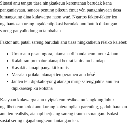
Situasi anu tangtu tiasa ningkatkeun kerentanan barudak kana
panganiayaan, sanaos penting pikeun émut yén panganiayaan tiasa
lumangsung dina kulawarga naon waé. Ngartos faktor-faktor ieu
ngabantosan urang ngaidentipikasi barudak anu butuh dukungan
sareng panyalindungan tambahan.
Faktor anu patali sareng barudak anu tiasa ningkatkeun résiko kalebet:
Umur anu pisan ngora, utamana di handapeun umur 4 taun
Kalahiran prematur atanapi beurat lahir anu handap
Kasakit atanapi panyakit kronis
Masalah prilaku atanapi temperamen anu hésé
Janten teu dipikahoyong atanapi mirip sareng jalma anu teu
dipikaresep ku kolotna
Kaayaan kulawarga anu nyiptakeun résiko anu langkung luhur
ngalibetkeun kolot anu kurang katerampilan parenting, gaduh harapan
anu teu realistis, atanapi berjuang sareng trauma sorangan. Isolasi
sosial sering ngagabungkeun tantangan ieu.