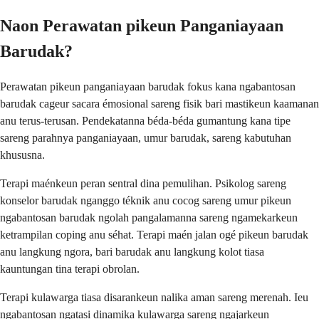
Naon Perawatan pikeun Panganiayaan
Barudak?
Perawatan pikeun panganiayaan barudak fokus kana ngabantosan
barudak cageur sacara émosional sareng fisik bari mastikeun kaamanan
anu terus-terusan. Pendekatanna béda-béda gumantung kana tipe
sareng parahnya panganiayaan, umur barudak, sareng kabutuhan
khususna.
Terapi maénkeun peran sentral dina pemulihan. Psikolog sareng
konselor barudak nganggo téknik anu cocog sareng umur pikeun
ngabantosan barudak ngolah pangalamanna sareng ngamekarkeun
ketrampilan coping anu séhat. Terapi maén jalan ogé pikeun barudak
anu langkung ngora, bari barudak anu langkung kolot tiasa
kauntungan tina terapi obrolan.
Terapi kulawarga tiasa disarankeun nalika aman sareng merenah. Ieu
ngabantosan ngatasi dinamika kulawarga sareng ngajarkeun