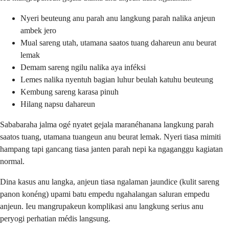
Nyeri beuteung anu parah anu langkung parah nalika anjeun
ambek jero
Mual sareng utah, utamana saatos tuang dahareun anu beurat
lemak
Demam sareng ngilu nalika aya inféksi
Lemes nalika nyentuh bagian luhur beulah katuhu beuteung
Kembung sareng karasa pinuh
Hilang napsu dahareun
Sababaraha jalma ogé nyatet gejala maranéhanana langkung parah
saatos tuang, utamana tuangeun anu beurat lemak. Nyeri tiasa mimiti
hampang tapi gancang tiasa janten parah nepi ka ngaganggu kagiatan
normal.
Dina kasus anu langka, anjeun tiasa ngalaman jaundice (kulit sareng
panon konéng) upami batu empedu ngahalangan saluran empedu
anjeun. Ieu mangrupakeun komplikasi anu langkung serius anu
peryogi perhatian médis langsung.