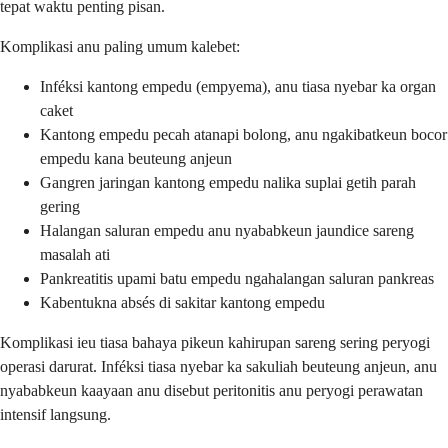
tepat waktu penting pisan.
Komplikasi anu paling umum kalebet:
Inféksi kantong empedu (empyema), anu tiasa nyebar ka organ
caket
Kantong empedu pecah atanapi bolong, anu ngakibatkeun bocor
empedu kana beuteung anjeun
Gangren jaringan kantong empedu nalika suplai getih parah
gering
Halangan saluran empedu anu nyababkeun jaundice sareng
masalah ati
Pankreatitis upami batu empedu ngahalangan saluran pankreas
Kabentukna absés di sakitar kantong empedu
Komplikasi ieu tiasa bahaya pikeun kahirupan sareng sering peryogi
operasi darurat. Inféksi tiasa nyebar ka sakuliah beuteung anjeun, anu
nyababkeun kaayaan anu disebut peritonitis anu peryogi perawatan
intensif langsung.