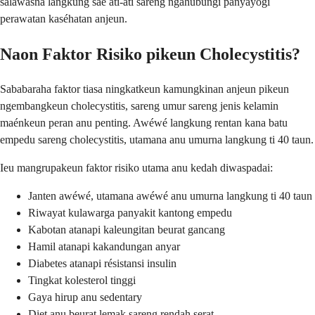
salawasna langkung saé ati-ati sareng ngahubungi panyayogi
perawatan kaséhatan anjeun.
Naon Faktor Risiko pikeun Cholecystitis?
Sababaraha faktor tiasa ningkatkeun kamungkinan anjeun pikeun
ngembangkeun cholecystitis, sareng umur sareng jenis kelamin
maénkeun peran anu penting. Awéwé langkung rentan kana batu
empedu sareng cholecystitis, utamana anu umurna langkung ti 40 taun.
Ieu mangrupakeun faktor risiko utama anu kedah diwaspadai:
Janten awéwé, utamana awéwé anu umurna langkung ti 40 taun
Riwayat kulawarga panyakit kantong empedu
Kabotan atanapi kaleungitan beurat gancang
Hamil atanapi kakandungan anyar
Diabetes atanapi résistansi insulin
Tingkat kolesterol tinggi
Gaya hirup anu sedentary
Diet anu beurat lemak sareng rendah serat