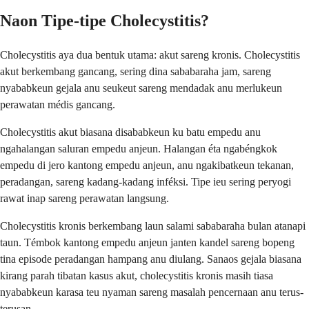
Naon Tipe-tipe Cholecystitis?
Cholecystitis aya dua bentuk utama: akut sareng kronis. Cholecystitis
akut berkembang gancang, sering dina sababaraha jam, sareng
nyababkeun gejala anu seukeut sareng mendadak anu merlukeun
perawatan médis gancang.
Cholecystitis akut biasana disababkeun ku batu empedu anu
ngahalangan saluran empedu anjeun. Halangan éta ngabéngkok
empedu di jero kantong empedu anjeun, anu ngakibatkeun tekanan,
peradangan, sareng kadang-kadang inféksi. Tipe ieu sering peryogi
rawat inap sareng perawatan langsung.
Cholecystitis kronis berkembang laun salami sababaraha bulan atanapi
taun. Témbok kantong empedu anjeun janten kandel sareng bopeng
tina episode peradangan hampang anu diulang. Sanaos gejala biasana
kirang parah tibatan kasus akut, cholecystitis kronis masih tiasa
nyababkeun karasa teu nyaman sareng masalah pencernaan anu terus-
terusan.