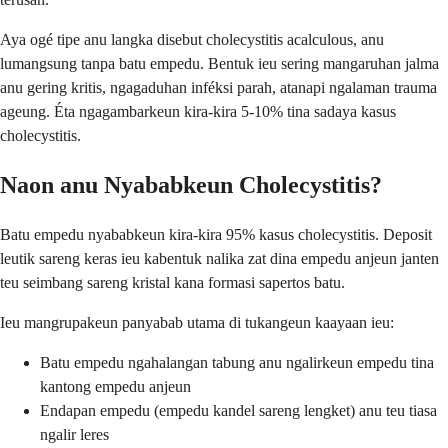
Aya ogé tipe anu langka disebut cholecystitis acalculous, anu
lumangsung tanpa batu empedu. Bentuk ieu sering mangaruhan jalma
anu gering kritis, ngagaduhan inféksi parah, atanapi ngalaman trauma
ageung. Éta ngagambarkeun kira-kira 5-10% tina sadaya kasus
cholecystitis.
Naon anu Nyababkeun Cholecystitis?
Batu empedu nyababkeun kira-kira 95% kasus cholecystitis. Deposit
leutik sareng keras ieu kabentuk nalika zat dina empedu anjeun janten
teu seimbang sareng kristal kana formasi sapertos batu.
Ieu mangrupakeun panyabab utama di tukangeun kaayaan ieu:
Batu empedu ngahalangan tabung anu ngalirkeun empedu tina
kantong empedu anjeun
Endapan empedu (empedu kandel sareng lengket) anu teu tiasa
ngalir leres