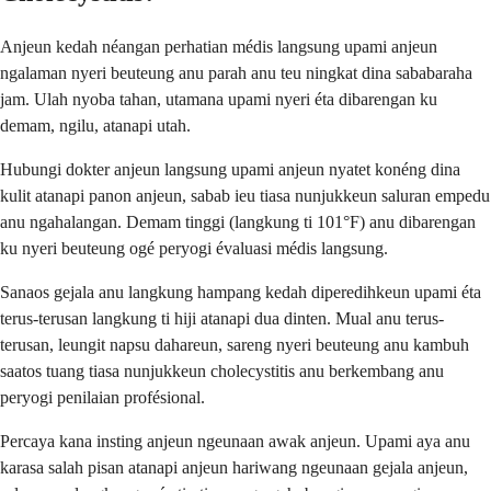
Anjeun kedah néangan perhatian médis langsung upami anjeun
ngalaman nyeri beuteung anu parah anu teu ningkat dina sababaraha
jam. Ulah nyoba tahan, utamana upami nyeri éta dibarengan ku
demam, ngilu, atanapi utah.
Hubungi dokter anjeun langsung upami anjeun nyatet konéng dina
kulit atanapi panon anjeun, sabab ieu tiasa nunjukkeun saluran empedu
anu ngahalangan. Demam tinggi (langkung ti 101°F) anu dibarengan
ku nyeri beuteung ogé peryogi évaluasi médis langsung.
Sanaos gejala anu langkung hampang kedah diperedihkeun upami éta
terus-terusan langkung ti hiji atanapi dua dinten. Mual anu terus-
terusan, leungit napsu dahareun, sareng nyeri beuteung anu kambuh
saatos tuang tiasa nunjukkeun cholecystitis anu berkembang anu
peryogi penilaian profésional.
Percaya kana insting anjeun ngeunaan awak anjeun. Upami aya anu
karasa salah pisan atanapi anjeun hariwang ngeunaan gejala anjeun,