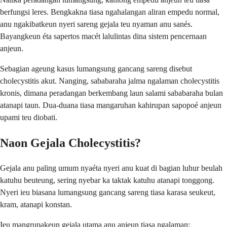
berfungsi leres. Bengkakna tiasa ngahalangan aliran empedu normal,
anu ngakibatkeun nyeri sareng gejala teu nyaman anu sanés.
Bayangkeun éta sapertos macét lalulintas dina sistem pencernaan
anjeun.
Sebagian ageung kasus lumangsung gancang sareng disebut
cholecystitis akut. Nanging, sababaraha jalma ngalaman cholecystitis
kronis, dimana peradangan berkembang laun salami sababaraha bulan
atanapi taun. Dua-duana tiasa mangaruhan kahirupan sapopoé anjeun
upami teu diobati.
Naon Gejala Cholecystitis?
Gejala anu paling umum nyaéta nyeri anu kuat di bagian luhur beulah
katuhu beuteung, sering nyebar ka taktak katuhu atanapi tonggong.
Nyeri ieu biasana lumangsung gancang sareng tiasa karasa seukeut,
kram, atanapi konstan.
Ieu mangrupakeun gejala utama anu anjeun tiasa ngalaman: