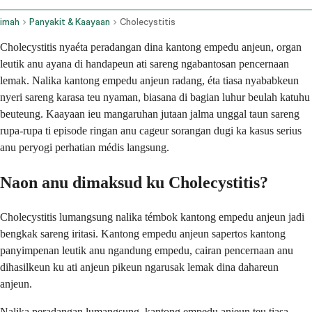
imah
Panyakit & Kaayaan
Cholecystitis
Cholecystitis nyaéta peradangan dina kantong empedu anjeun, organ
leutik anu ayana di handapeun ati sareng ngabantosan pencernaan
lemak. Nalika kantong empedu anjeun radang, éta tiasa nyababkeun
nyeri sareng karasa teu nyaman, biasana di bagian luhur beulah katuhu
beuteung. Kaayaan ieu mangaruhan jutaan jalma unggal taun sareng
rupa-rupa ti episode ringan anu cageur sorangan dugi ka kasus serius
anu peryogi perhatian médis langsung.
Naon anu dimaksud ku Cholecystitis?
Cholecystitis lumangsung nalika témbok kantong empedu anjeun jadi
bengkak sareng iritasi. Kantong empedu anjeun sapertos kantong
panyimpenan leutik anu ngandung empedu, cairan pencernaan anu
dihasilkeun ku ati anjeun pikeun ngarusak lemak dina dahareun
anjeun.
Nalika peradangan lumangsung, kantong empedu anjeun teu tiasa