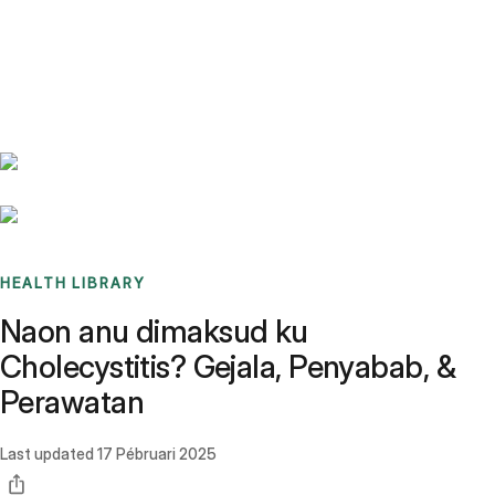
Benchmarks
Stories
FAQ
Sign up / Log in
HEALTH LIBRARY
Naon anu dimaksud ku
Cholecystitis? Gejala, Penyabab, &
Perawatan
Last updated
17 Pébruari 2025