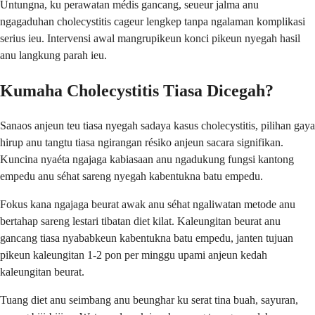
Untungna, ku perawatan médis gancang, seueur jalma anu
ngagaduhan cholecystitis cageur lengkep tanpa ngalaman komplikasi
serius ieu. Intervensi awal mangrupikeun konci pikeun nyegah hasil
anu langkung parah ieu.
Kumaha Cholecystitis Tiasa Dicegah?
Sanaos anjeun teu tiasa nyegah sadaya kasus cholecystitis, pilihan gaya
hirup anu tangtu tiasa ngirangan résiko anjeun sacara signifikan.
Kuncina nyaéta ngajaga kabiasaan anu ngadukung fungsi kantong
empedu anu séhat sareng nyegah kabentukna batu empedu.
Fokus kana ngajaga beurat awak anu séhat ngaliwatan metode anu
bertahap sareng lestari tibatan diet kilat. Kaleungitan beurat anu
gancang tiasa nyababkeun kabentukna batu empedu, janten tujuan
pikeun kaleungitan 1-2 pon per minggu upami anjeun kedah
kaleungitan beurat.
Tuang diet anu seimbang anu beunghar ku serat tina buah, sayuran,