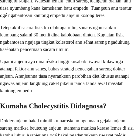
sareng biji-bijian. Watesan lemak jenuh sareng tuangeun olahan, anu
tiasa nyumbang kana kamekaran batu empedu. Tuangeun anu teratur
ogé ngabantosan kantong empedu anjeun kosong leres.
Tetep aktif sacara fisik ku olahraga rutin, sanaos ngan saukur
leumpang salami 30 menit dina kalolobaan dinten. Kagiatan fisik
ngabantosan ngajaga tingkat kolesterol anu séhat sareng ngadukung
kaséhatan pencernaan sacara umum.
Upami anjeun aya dina résiko tinggi kusabab riwayat kulawarga
atanapi faktor anu sanés, bahas strategi pencegahan sareng dokter
anjeun. Aranjeunna tiasa nyarankeun parobihan diet khusus atanapi
ngawas anjeun langkung caket pikeun tanda-tanda awal masalah
kantong empedu.
Kumaha Cholecystitis Didagnosa?
Dokter anjeun bakal mimiti ku naroskeun ngeunaan gejala anjeun
sareng mariksa beuteung anjeun, utamana mariksa karasa lemes di sisi
katuhu luhur. Aranjeunna ogé bakal ngadangukeun riwayat médis