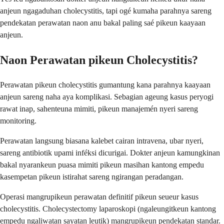
anjeun ngagaduhan cholecystitis, tapi ogé kumaha parahnya sareng
pendekatan perawatan naon anu bakal paling saé pikeun kaayaan
anjeun.
Naon Perawatan pikeun Cholecystitis?
Perawatan pikeun cholecystitis gumantung kana parahnya kaayaan
anjeun sareng naha aya komplikasi. Sebagian ageung kasus peryogi
rawat inap, sahenteuna mimiti, pikeun manajemén nyeri sareng
monitoring.
Perawatan langsung biasana kalebet cairan intravena, ubar nyeri,
sareng antibiotik upami inféksi dicurigai. Dokter anjeun kamungkinan
bakal nyarankeun puasa mimiti pikeun masihan kantong empedu
kasempetan pikeun istirahat sareng ngirangan peradangan.
Operasi mangrupikeun perawatan definitif pikeun seueur kasus
cholecystitis. Cholecystectomy laparoskopi (ngaleungitkeun kantong
empedu ngaliwatan sayatan leutik) mangrupikeun pendekatan standar.