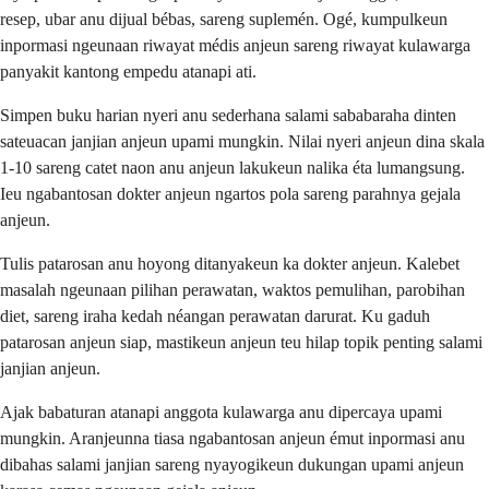
resep, ubar anu dijual bébas, sareng suplemén. Ogé, kumpulkeun
inpormasi ngeunaan riwayat médis anjeun sareng riwayat kulawarga
panyakit kantong empedu atanapi ati.
Simpen buku harian nyeri anu sederhana salami sababaraha dinten
sateuacan janjian anjeun upami mungkin. Nilai nyeri anjeun dina skala
1-10 sareng catet naon anu anjeun lakukeun nalika éta lumangsung.
Ieu ngabantosan dokter anjeun ngartos pola sareng parahnya gejala
anjeun.
Tulis patarosan anu hoyong ditanyakeun ka dokter anjeun. Kalebet
masalah ngeunaan pilihan perawatan, waktos pemulihan, parobihan
diet, sareng iraha kedah néangan perawatan darurat. Ku gaduh
patarosan anjeun siap, mastikeun anjeun teu hilap topik penting salami
janjian anjeun.
Ajak babaturan atanapi anggota kulawarga anu dipercaya upami
mungkin. Aranjeunna tiasa ngabantosan anjeun émut inpormasi anu
dibahas salami janjian sareng nyayogikeun dukungan upami anjeun