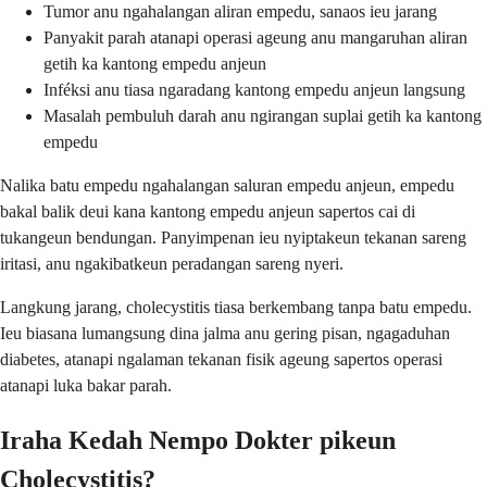
Tumor anu ngahalangan aliran empedu, sanaos ieu jarang
Panyakit parah atanapi operasi ageung anu mangaruhan aliran
getih ka kantong empedu anjeun
Inféksi anu tiasa ngaradang kantong empedu anjeun langsung
Masalah pembuluh darah anu ngirangan suplai getih ka kantong
empedu
Nalika batu empedu ngahalangan saluran empedu anjeun, empedu
bakal balik deui kana kantong empedu anjeun sapertos cai di
tukangeun bendungan. Panyimpenan ieu nyiptakeun tekanan sareng
iritasi, anu ngakibatkeun peradangan sareng nyeri.
Langkung jarang, cholecystitis tiasa berkembang tanpa batu empedu.
Ieu biasana lumangsung dina jalma anu gering pisan, ngagaduhan
diabetes, atanapi ngalaman tekanan fisik ageung sapertos operasi
atanapi luka bakar parah.
Iraha Kedah Nempo Dokter pikeun
Cholecystitis?