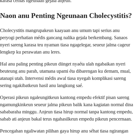
karasa cemas ngeunaan gejala anjeun.
Naon anu Penting Ngeunaan Cholecystitis?
Cholecystitis mangrupakeun kaayaan anu umum tapi serius anu
peryogi perhatian médis gancang nalika gejala berkembang. Sanaos
nyeri sareng karasa teu nyaman tiasa ngagelegar, seueur jalma cageur
lengkep ku perawatan anu leres.
Hal anu paling penting pikeun diinget nyaéta ulah ngabaikan nyeri
beuteung anu parah, utamana upami éta dibarengan ku demam, mual,
atanapi utah. Intervensi médis awal tiasa nyegah komplikasi sareng
sering ngakibatkeun hasil anu langkung saé.
Operasi pikeun ngaleungitkeun kantong empedu efektif pisan sareng
ngamungkinkeun seueur jalma pikeun balik kana kagiatan normal dina
sababaraha minggu. Anjeun tiasa hirup normal tanpa kantong empedu,
sabab ati anjeun bakal terus ngahasilkeun empedu pikeun pencernaan.
Pencegahan ngaliwatan pilihan gaya hirup anu séhat tiasa ngirangan