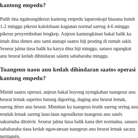
kantong empedu?
Pulih tina ngaleungitkeun kantong empedu laparoskopi biasana butuh
1-2 minggu pikeun kalolobaan kagiatan normal sareng 4-6 minggu
pikeun penyembuhan lengkep. Anjeun kamungkinan bakal balik ka
imah dina dinten anu sami atanapi saatos hiji peuting di rumah sakit.
Seueur jalma tiasa balik ka karya dina hiji minggu, sanaos ngangkat
anu beurat kedah dihindaran salami sababaraha minggu.
Tuangeun naon anu kedah dihindaran saatos operasi
kantong empedu?
Mimiti saatos operasi, anjeun bakal hoyong nyingkahan tuangeun anu
beurat lemak sapertos barang digoréng, daging anu beurat lemak,
sareng déser anu beurat. Mimitian ku tuangeun leutik sareng sering anu
rendah lemak sareng laun-laun ngenalkeun tuangeun anu sanés
sakumaha ditolerir. Seueur jalma tiasa balik kana diet normalna, sanaos
sababaraha tiasa kedah ngawatesan tuangeun anu beurat lemak sacara
permanén.