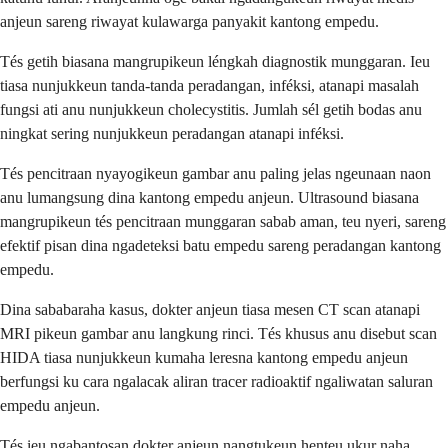
anjeun sareng riwayat kulawarga panyakit kantong empedu.
Tés getih biasana mangrupikeun léngkah diagnostik munggaran. Ieu
tiasa nunjukkeun tanda-tanda peradangan, inféksi, atanapi masalah
fungsi ati anu nunjukkeun cholecystitis. Jumlah sél getih bodas anu
ningkat sering nunjukkeun peradangan atanapi inféksi.
Tés pencitraan nyayogikeun gambar anu paling jelas ngeunaan naon
anu lumangsung dina kantong empedu anjeun. Ultrasound biasana
mangrupikeun tés pencitraan munggaran sabab aman, teu nyeri, sareng
efektif pisan dina ngadeteksi batu empedu sareng peradangan kantong
empedu.
Dina sababaraha kasus, dokter anjeun tiasa mesen CT scan atanapi
MRI pikeun gambar anu langkung rinci. Tés khusus anu disebut scan
HIDA tiasa nunjukkeun kumaha leresna kantong empedu anjeun
berfungsi ku cara ngalacak aliran tracer radioaktif ngaliwatan saluran
empedu anjeun.
Tés ieu ngabantosan dokter anjeun nangtukeun henteu ukur naha