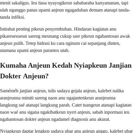
menit sakaligus. Ieu tiasa nyayogikeun sababaraha kanyamanan, tapi
ulah nganggo panas upami anjeun ngagaduhan demam atanapi tanda-
tanda inféksi.
Istirahat penting pikeun penyembuhan. Hindaran kagiatan anu
pikareueuseun sareng meunang cukup sare pikeun ngabantosan awak
anjeun pulih. Tetep hidrasi ku cara nginum cai sepanjang dinten,
utamana upami anjeun parantos utah.
Kumaha Anjeun Kedah Nyiapkeun Janjian
Dokter Anjeun?
Saméméh janjian anjeun, tulis sadaya gejala anjeun, kalebet nalika
aranjeunna mimiti sareng naon anu ngajantenkeun aranjeunna
langkung saé atanapi langkung parah. Catet tuangeun atanapi kagiatan
naon waé anu sigana ngakibatkeun nyeri anjeun, sabab inpormasi ieu
ngabantosan dokter anjeun ngadamel diagnosis anu akurat.
Nyiapkeun daptar lengkep sadaya ubar anu anjeun anggo, kalebet ubar