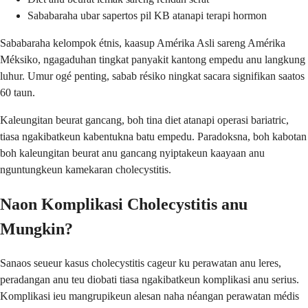
Sababaraha ubar sapertos pil KB atanapi terapi hormon
Sababaraha kelompok étnis, kaasup Amérika Asli sareng Amérika
Méksiko, ngagaduhan tingkat panyakit kantong empedu anu langkung
luhur. Umur ogé penting, sabab résiko ningkat sacara signifikan saatos
60 taun.
Kaleungitan beurat gancang, boh tina diet atanapi operasi bariatric,
tiasa ngakibatkeun kabentukna batu empedu. Paradoksna, boh kabotan
boh kaleungitan beurat anu gancang nyiptakeun kaayaan anu
nguntungkeun kamekaran cholecystitis.
Naon Komplikasi Cholecystitis anu
Mungkin?
Sanaos seueur kasus cholecystitis cageur ku perawatan anu leres,
peradangan anu teu diobati tiasa ngakibatkeun komplikasi anu serius.
Komplikasi ieu mangrupikeun alesan naha néangan perawatan médis