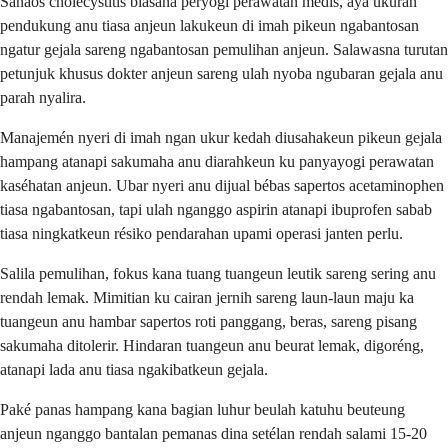
Sanaos cholecystitis biasana peryogi perawatan médis, aya ukuran
pendukung anu tiasa anjeun lakukeun di imah pikeun ngabantosan
ngatur gejala sareng ngabantosan pemulihan anjeun. Salawasna turutan
petunjuk khusus dokter anjeun sareng ulah nyoba ngubaran gejala anu
parah nyalira.
Manajemén nyeri di imah ngan ukur kedah diusahakeun pikeun gejala
hampang atanapi sakumaha anu diarahkeun ku panyayogi perawatan
kaséhatan anjeun. Ubar nyeri anu dijual bébas sapertos acetaminophen
tiasa ngabantosan, tapi ulah nganggo aspirin atanapi ibuprofen sabab
tiasa ningkatkeun résiko pendarahan upami operasi janten perlu.
Salila pemulihan, fokus kana tuang tuangeun leutik sareng sering anu
rendah lemak. Mimitian ku cairan jernih sareng laun-laun maju ka
tuangeun anu hambar sapertos roti panggang, beras, sareng pisang
sakumaha ditolerir. Hindaran tuangeun anu beurat lemak, digoréng,
atanapi lada anu tiasa ngakibatkeun gejala.
Paké panas hampang kana bagian luhur beulah katuhu beuteung
anjeun nganggo bantalan pemanas dina setélan rendah salami 15-20