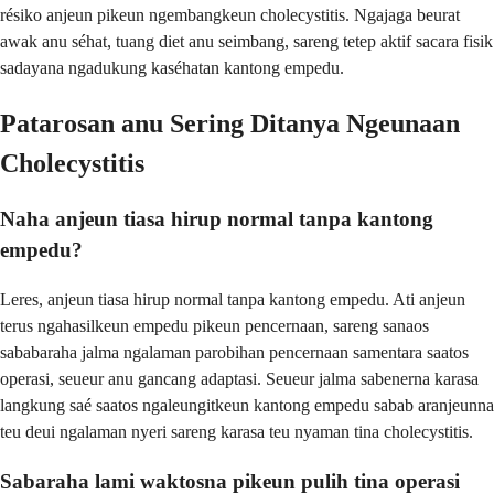
résiko anjeun pikeun ngembangkeun cholecystitis. Ngajaga beurat
awak anu séhat, tuang diet anu seimbang, sareng tetep aktif sacara fisik
sadayana ngadukung kaséhatan kantong empedu.
Patarosan anu Sering Ditanya Ngeunaan
Cholecystitis
Naha anjeun tiasa hirup normal tanpa kantong
empedu?
Leres, anjeun tiasa hirup normal tanpa kantong empedu. Ati anjeun
terus ngahasilkeun empedu pikeun pencernaan, sareng sanaos
sababaraha jalma ngalaman parobihan pencernaan samentara saatos
operasi, seueur anu gancang adaptasi. Seueur jalma sabenerna karasa
langkung saé saatos ngaleungitkeun kantong empedu sabab aranjeunna
teu deui ngalaman nyeri sareng karasa teu nyaman tina cholecystitis.
Sabaraha lami waktosna pikeun pulih tina operasi