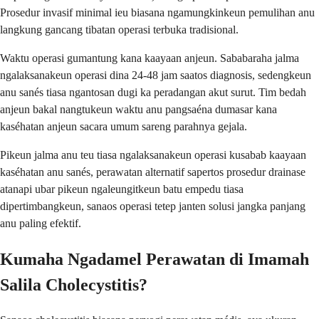
Prosedur invasif minimal ieu biasana ngamungkinkeun pemulihan anu
langkung gancang tibatan operasi terbuka tradisional.
Waktu operasi gumantung kana kaayaan anjeun. Sababaraha jalma
ngalaksanakeun operasi dina 24-48 jam saatos diagnosis, sedengkeun
anu sanés tiasa ngantosan dugi ka peradangan akut surut. Tim bedah
anjeun bakal nangtukeun waktu anu pangsaéna dumasar kana
kaséhatan anjeun sacara umum sareng parahnya gejala.
Pikeun jalma anu teu tiasa ngalaksanakeun operasi kusabab kaayaan
kaséhatan anu sanés, perawatan alternatif sapertos prosedur drainase
atanapi ubar pikeun ngaleungitkeun batu empedu tiasa
dipertimbangkeun, sanaos operasi tetep janten solusi jangka panjang
anu paling efektif.
Kumaha Ngadamel Perawatan di Imamah
Salila Cholecystitis?