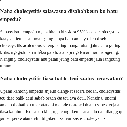
Naha cholecystitis salawasna disababkeun ku batu
empedu?
Sanaos batu empedu nyababkeun kira-kira 95% kasus cholecystitis,
kaayaan ieu tiasa lumangsung tanpa batu anu aya. Ieu disebut
cholecystitis acalculous sareng sering mangaruhan jalma anu gering
kritis, ngagaduhan inféksi parah, atanapi ngalaman trauma ageung.
Nanging, cholecystitis anu patali jeung batu empedu jauh langkung
umum.
Naha cholecystitis tiasa balik deui saatos perawatan?
Upami kantong empedu anjeun diangkat sacara bedah, cholecystitis
teu tiasa balik deui sabab organ éta teu aya deui. Nanging, upami
anjeun diobati ku ubar atanapi metode non-bedah anu sanés, gejala
tiasa kambuh. Ku sabab kitu, ngaleungitkeun sacara bedah dianggap
janten perawatan definitif pikeun seueur kasus cholecystitis.