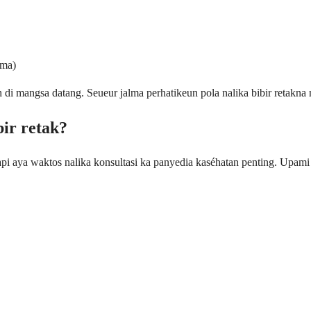
lma)
 di mangsa datang. Seueur jalma perhatikeun pola nalika bibir retakn
bir retak?
api aya waktos nalika konsultasi ka panyedia kaséhatan penting. Upami