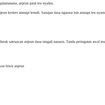
lamanana, anjeun pasti teu nyalira.
jeun kestres atanapi lemah. Sanajan tiasa ngarasa isin atanapi teu nya
duruk sateuacan anjeun tiasa ningali nanaon. Tanda peringatan awal ie
kon biwir anjeun