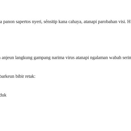
panon sapertos nyeri, sénsitip kana cahaya, atanapi parobahan visi. 
keun anjeun langkung gampang narima virus atanapi ngalaman wabah se
arkeun bibir retak:
nduk