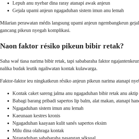
Lepuh anu nyebar dina raray atanapi awak anjeun
Gejala upami anjeun ngagaduhan sistem imun anu lemah
Milarian perawatan médis langsung upami anjeun ngembangkeun gejala 
gancang pikeun nyegah komplikasi.
Naon faktor résiko pikeun bibir retak?
Saha waé tiasa narima bibir retak, tapi sababaraha faktor ngajanten
nalika budak leutik ngaliwatan kontak kulawarga.
Faktor-faktor ieu ningkatkeun résiko anjeun pikeun narima atanapi nyeb
Kontak caket sareng jalma anu ngagaduhan bibir retak anu aktip
Babagi barang pribadi sapertos lip balm, alat makan, atanapi ha
Ngagaduhan sistem imun anu lemah
Kaeunaan kestres kronis
Ngagaduhan kaayaan kulit sanés sapertos eksim
Milu dina olahraga kontak
Ngagaduhan sababaraha pasangan séksual