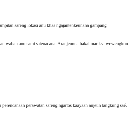
enampilan sareng lokasi anu khas ngajantenkeunana gampang
laman wabah anu sami sateuacana. Aranjeunna bakal mariksa wewengkon
an perencanaan perawatan sareng ngartos kaayaan anjeun langkung saé.