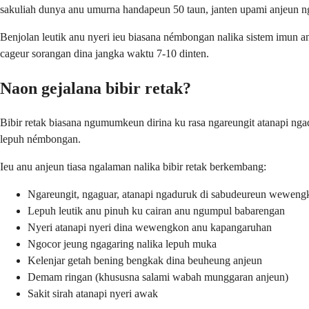
sakuliah dunya anu umurna handapeun 50 taun, janten upami anjeun nga
Benjolan leutik anu nyeri ieu biasana némbongan nalika sistem imun an
cageur sorangan dina jangka waktu 7-10 dinten.
Naon gejalana bibir retak?
Bibir retak biasana ngumumkeun dirina ku rasa ngareungit atanapi nga
lepuh némbongan.
Ieu anu anjeun tiasa ngalaman nalika bibir retak berkembang:
Ngareungit, ngaguar, atanapi ngaduruk di sabudeureun weweng
Lepuh leutik anu pinuh ku cairan anu ngumpul babarengan
Nyeri atanapi nyeri dina wewengkon anu kapangaruhan
Ngocor jeung ngagaring nalika lepuh muka
Kelenjar getah bening bengkak dina beuheung anjeun
Demam ringan (khususna salami wabah munggaran anjeun)
Sakit sirah atanapi nyeri awak