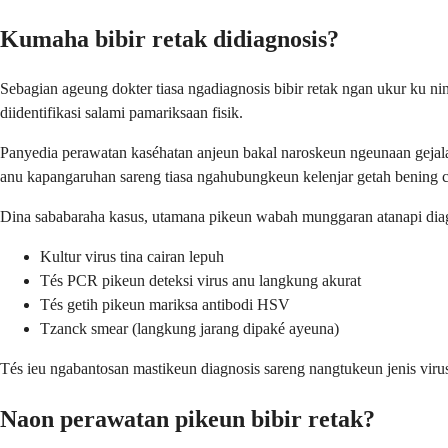
Kumaha bibir retak didiagnosis?
Sebagian ageung dokter tiasa ngadiagnosis bibir retak ngan ukur ku 
diidentifikasi salami pamariksaan fisik.
Panyedia perawatan kaséhatan anjeun bakal naroskeun ngeunaan gejal
anu kapangaruhan sareng tiasa ngahubungkeun kelenjar getah bening 
Dina sababaraha kasus, utamana pikeun wabah munggaran atanapi diagno
Kultur virus tina cairan lepuh
Tés PCR pikeun deteksi virus anu langkung akurat
Tés getih pikeun mariksa antibodi HSV
Tzanck smear (langkung jarang dipaké ayeuna)
Tés ieu ngabantosan mastikeun diagnosis sareng nangtukeun jenis viru
Naon perawatan pikeun bibir retak?