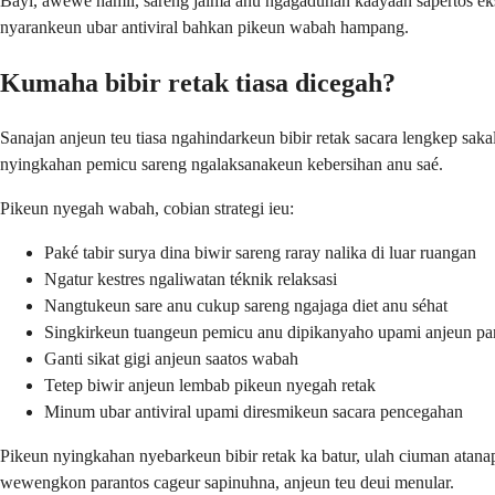
Bayi, awéwé hamil, sareng jalma anu ngagaduhan kaayaan sapertos eksi
nyarankeun ubar antiviral bahkan pikeun wabah hampang.
Kumaha bibir retak tiasa dicegah?
Sanajan anjeun teu tiasa ngahindarkeun bibir retak sacara lengkep sak
nyingkahan pemicu sareng ngalaksanakeun kebersihan anu saé.
Pikeun nyegah wabah, cobian strategi ieu:
Paké tabir surya dina biwir sareng raray nalika di luar ruangan
Ngatur kestres ngaliwatan téknik relaksasi
Nangtukeun sare anu cukup sareng ngajaga diet anu séhat
Singkirkeun tuangeun pemicu anu dipikanyaho upami anjeun para
Ganti sikat gigi anjeun saatos wabah
Tetep biwir anjeun lembab pikeun nyegah retak
Minum ubar antiviral upami diresmikeun sacara pencegahan
Pikeun nyingkahan nyebarkeun bibir retak ka batur, ulah ciuman atana
wewengkon parantos cageur sapinuhna, anjeun teu deui menular.