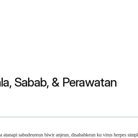
ala, Sabab, & Perawatan
na atanapi sabudeureun biwir anjeun, disababkeun ku virus herpes sim