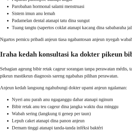
Parobahan hormonal salami menstruasi
Sistem imun anu lemah
Padamelan dental atanapi tatu dina sungut
Tuang tangtu (sapertos coklat atanapi kacang dina sababaraha ja
Ngartos pemicu pribadi anjeun tiasa ngabantosan anjeun nyegah wabah
Iraha kedah konsultasi ka dokter pikeun bi
Sebagian ageung bibir retak cageur sorangan tanpa perawatan médis, t
pikeun mastikeun diagnosis sareng ngabahas pilihan perawatan.
Anjeun kedah langsung ngahubungi dokter upami anjeun ngalaman:
Nyeri anu parah anu ngaganggu dahar atanapi nginum
Bibir retak anu teu cageur dina jangka waktu dua minggu
Wabah sering (langkung ti genep per taun)
Lepuh caket atanapi dina panon anjeun
Demam tinggi atanapi tanda-tanda inféksi baktéri