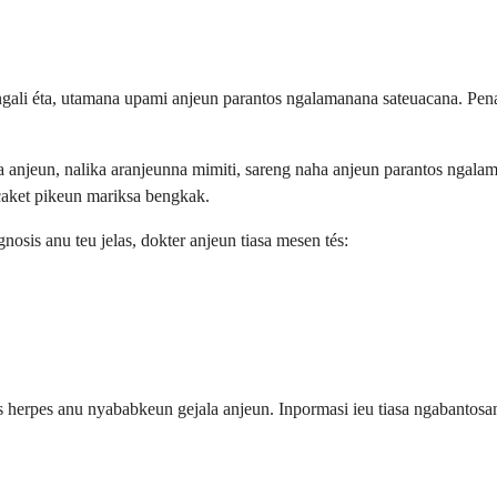
ningali éta, utamana upami anjeun parantos ngalamanana sateuacana. P
a anjeun, nalika aranjeunna mimiti, sareng naha anjeun parantos nga
caket pikeun mariksa bengkak.
sis anu teu jelas, dokter anjeun tiasa mesen tés:
s herpes anu nyababkeun gejala anjeun. Inpormasi ieu tiasa ngabantos