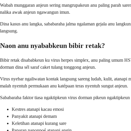
Wabah munggaran anjeun sering mangrupakeun anu paling parah saren
nalika awak anjeun ngawangun imun.
Dina kasus anu langka, sababaraha jalma ngalaman gejala anu langkung 
langsung.
Naon anu nyababkeun bibir retak?
Bibir retak disababkeun ku virus herpes simplex, anu paling umum HSV
dorman dina sél saraf caket tulang tonggong anjeun.
Virus nyebar ngaliwatan kontak langsung sareng ludah, kulit, atanapi 
malah nyentuh permukaan anu katépaan teras nyentuh sungut anjeun.
Sababaraha faktor tiasa ngaktipkeun virus dorman pikeun ngaktipkeu
Kestres atanapi kacau emosi
Panyakit atanapi demam
Keletihan atanapi kurang sare
Paparan panonpoé atanapi angin