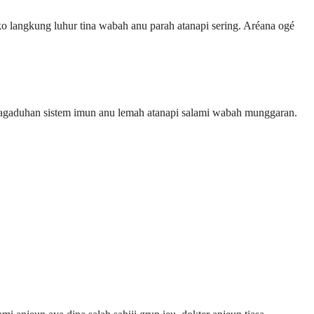
o langkung luhur tina wabah anu parah atanapi sering. Aréana ogé
ngagaduhan sistem imun anu lemah atanapi salami wabah munggaran.