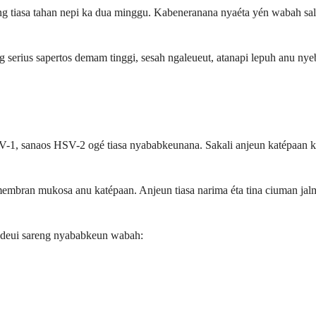
g tiasa tahan nepi ka dua minggu. Kabeneranana nyaéta yén wabah sa
serius sapertos demam tinggi, sesah ngaleueut, atanapi lepuh anu nyeb
-1, sanaos HSV-2 ogé tiasa nyababkeunana. Sakali anjeun katépaan ku 
membran mukosa anu katépaan. Anjeun tiasa narima éta tina ciuman jalm
n deui sareng nyababkeun wabah: