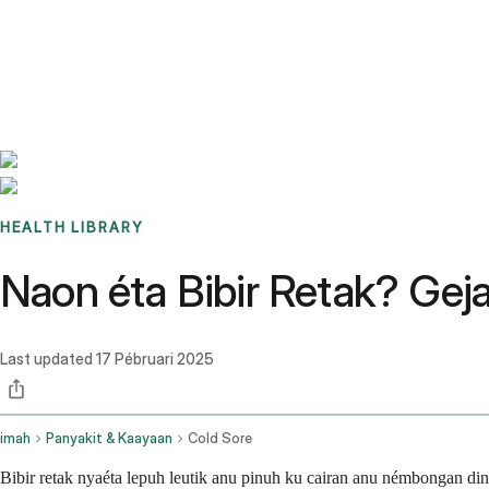
Benchmarks
Stories
FAQ
Sign up / Log in
HEALTH LIBRARY
Naon éta Bibir Retak? Gej
Last updated
17 Pébruari 2025
imah
Panyakit & Kaayaan
Cold Sore
Bibir retak nyaéta lepuh leutik anu pinuh ku cairan anu némbongan di