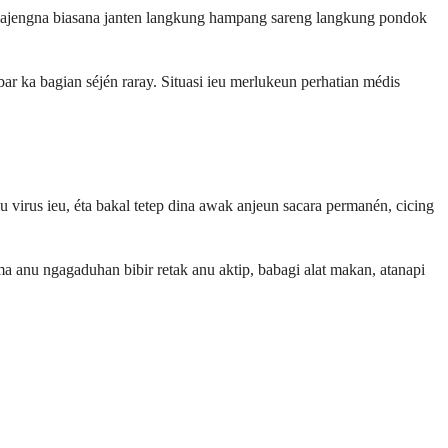
lajengna biasana janten langkung hampang sareng langkung pondok
ar ka bagian séjén raray. Situasi ieu merlukeun perhatian médis
virus ieu, éta bakal tetep dina awak anjeun sacara permanén, cicing
a anu ngagaduhan bibir retak anu aktip, babagi alat makan, atanapi