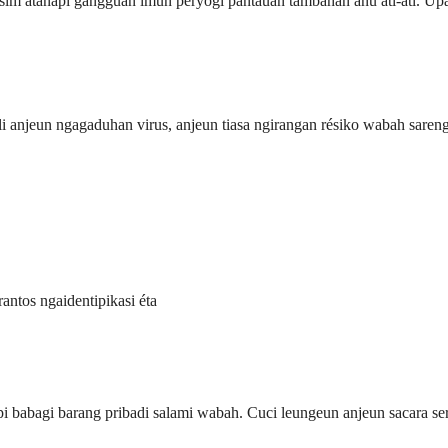
m atanapi gangguan imun peryogi pantauan tambahan anu ati-ati. Upami 
ali anjeun ngagaduhan virus, anjeun tiasa ngirangan résiko wabah sare
ntos ngaidentipikasi éta
pi babagi barang pribadi salami wabah. Cuci leungeun anjeun sacara s