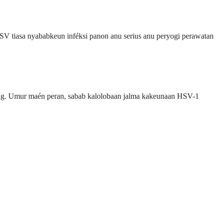
HSV tiasa nyababkeun inféksi panon anu serius anu peryogi perawatan
ring. Umur maén peran, sabab kalolobaan jalma kakeunaan HSV-1