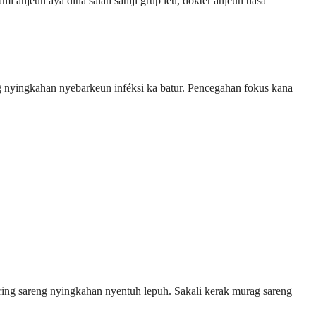
anjeun aya dina salah sahiji grup ieu, dokter anjeun tiasa
ng nyingkahan nyebarkeun inféksi ka batur. Pencegahan fokus kana
ering sareng nyingkahan nyentuh lepuh. Sakali kerak murag sareng