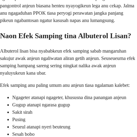
pangontrol anjeun biasana henteu nyayogikeun lega anu cekap. Jalma
anu ngagaduhan PPOK tiasa peryogi perawatan jangka panjang
pikeun ngabantosan ngatur kasusah napas anu lumangsung.
Naon Efek Samping tina Albuterol Lisan?
Albuterol lisan bisa nyababkeun efek samping sabab mangaruhan
sakujur awak anjeun ngaliwatan aliran getih anjeun. Seuseueurna efek
samping hampang sareng sering ningkat nalika awak anjeun
nyaluyukeun kana ubar.
Efek samping anu paling umum anu anjeun tiasa ngalaman kalebet:
Ngageter atanapi ngageter, khususna dina panangan anjeun
Gugup atanapi ngarasa gugup
Sakit sirah
Pusing
Seueul atanapi nyeri beuteung
Sesah bobo