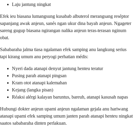
Laju jantung ningkat
Efek ieu biasana lumangsung kusabab albuterol merangsang reséptor
sapanjang awak anjeun, sanés ngan ukur dina bayah anjeun. Ngageter
sareng gugup biasana ngirangan nalika anjeun teras-terasan nginum
obat.
Sababaraha jalma tiasa ngalaman efek samping anu langkung serius
tapi kirang umum anu peryogi perhatian médis:
Nyeri dada atanapi denyut jantung henteu teratur
Pusing parah atanapi pingsan
Kram otot atanapi kalemahan
Kejang (langka pisan)
Réaksi alérgi kalayan baruntus, bareuh, atanapi kasusah napas
Hubungi dokter anjeun upami anjeun ngalaman gejala anu hariwang
atanapi upami efek samping umum janten parah atanapi henteu ningkat
saatos sababaraha dinten perlakuan.