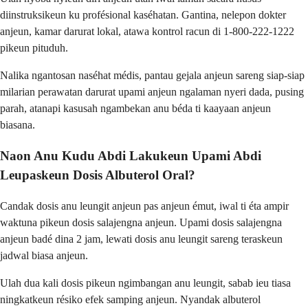
diinstruksikeun ku profésional kaséhatan. Gantina, nelepon dokter
anjeun, kamar darurat lokal, atawa kontrol racun di 1-800-222-1222
pikeun pituduh.
Nalika ngantosan naséhat médis, pantau gejala anjeun sareng siap-siap
milarian perawatan darurat upami anjeun ngalaman nyeri dada, pusing
parah, atanapi kasusah ngambekan anu béda ti kaayaan anjeun
biasana.
Naon Anu Kudu Abdi Lakukeun Upami Abdi
Leupaskeun Dosis Albuterol Oral?
Candak dosis anu leungit anjeun pas anjeun émut, iwal ti éta ampir
waktuna pikeun dosis salajengna anjeun. Upami dosis salajengna
anjeun badé dina 2 jam, lewati dosis anu leungit sareng teraskeun
jadwal biasa anjeun.
Ulah dua kali dosis pikeun ngimbangan anu leungit, sabab ieu tiasa
ningkatkeun résiko efek samping anjeun. Nyandak albuterol