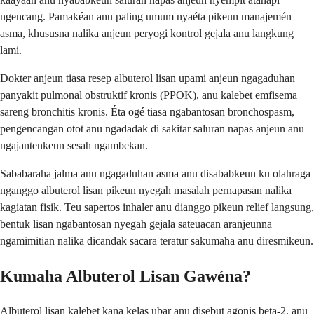
ngencang. Pamakéan anu paling umum nyaéta pikeun manajemén
asma, khususna nalika anjeun peryogi kontrol gejala anu langkung
lami.
Dokter anjeun tiasa resep albuterol lisan upami anjeun ngagaduhan
panyakit pulmonal obstruktif kronis (PPOK), anu kalebet emfisema
sareng bronchitis kronis. Éta ogé tiasa ngabantosan bronchospasm,
pengencangan otot anu ngadadak di sakitar saluran napas anjeun anu
ngajantenkeun sesah ngambekan.
Sababaraha jalma anu ngagaduhan asma anu disababkeun ku olahraga
nganggo albuterol lisan pikeun nyegah masalah pernapasan nalika
kagiatan fisik. Teu sapertos inhaler anu dianggo pikeun relief langsung,
bentuk lisan ngabantosan nyegah gejala sateuacan aranjeunna
ngamimitian nalika dicandak sacara teratur sakumaha anu diresmikeun.
Kumaha Albuterol Lisan Gawéna?
Albuterol lisan kalebet kana kelas ubar anu disebut agonis beta-2, anu