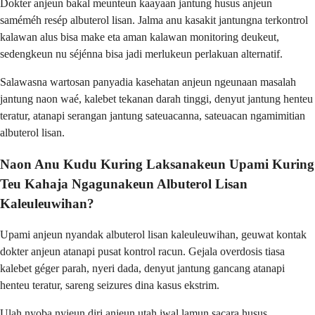
Dokter anjeun bakal meunteun kaayaan jantung husus anjeun
saméméh resép albuterol lisan. Jalma anu kasakit jantungna terkontrol
kalawan alus bisa make eta aman kalawan monitoring deukeut,
sedengkeun nu séjénna bisa jadi merlukeun perlakuan alternatif.
Salawasna wartosan panyadia kasehatan anjeun ngeunaan masalah
jantung naon waé, kalebet tekanan darah tinggi, denyut jantung henteu
teratur, atanapi serangan jantung sateuacanna, sateuacan ngamimitian
albuterol lisan.
Naon Anu Kudu Kuring Laksanakeun Upami Kuring
Teu Kahaja Ngagunakeun Albuterol Lisan
Kaleuleuwihan?
Upami anjeun nyandak albuterol lisan kaleuleuwihan, geuwat kontak
dokter anjeun atanapi pusat kontrol racun. Gejala overdosis tiasa
kalebet géger parah, nyeri dada, denyut jantung gancang atanapi
henteu teratur, sareng seizures dina kasus ekstrim.
Ulah nyoba nyieun diri anjeun utah iwal lamun sacara husus