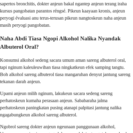
sapertos bronchitis, dokter anjeun bakal ngantep anjeun terang iraha
kursus pangobatan parantos réngsé. Pikeun kaayaan kronis, anjeun
peryogi évaluasi anu terus-terusan pikeun nangtoskeun naha anjeun
masih peryogi pangobatan.
Naha Abdi Tiasa Ngopi Alkohol Nalika Nyandak
Albuterol Oral?
Konsumsi alkohol sedeng sacara umum aman sareng albuterol oral,
tapi nginum kaleuleuwihan tiasa ningkatkeun efek samping tangtu.
Boh alkohol sareng albuterol tiasa mangaruhan denyut jantung sareng
tekanan darah anjeun.
Upami anjeun milih nginum, lakukeun sacara sedeng sareng
perhatoskeun kumaha perasaan anjeun. Sababaraha jalma
perhatoskeun paningkatan pusing atanapi palpitasi jantung nalika
ngagabungkeun alkohol sareng albuterol.
Ngobrol sareng dokter anjeun ngeunaan panggunaan alkohol,