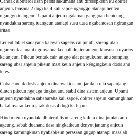
Candak albuterol lisan persis sakumaha anu diresepkeun ku dokter
anjeun, biasana 2 dugi ka 4 kali sapoé nganggo atanapi henteu
nganggo tuangeun. Upami anjeun ngalaman gangguan beuteung,
nyandakna sareng tuangeun atanapi susu tiasa ngabantosan ngirangan
iritasi.
Leueut tablet sadayana kalayan sagelas cai pinuh, sareng ulah
ngaremuk atanapi ngunyahna kecuali dokter anjeun khususna nyarios
ka anjeun. Pikeun bentuk cair, anggo alat pangukuran anu sumping
sareng ubar anjeun pikeun mastikeun anjeun kéngingkeun dosis anu
leres.
Coba candak dosis anjeun dina waktos anu jarakna rata sapanjang
dinten pikeun ngajaga tingkat anu stabil dina sistem anjeun. Upami
anjeun nyandakna sababaraha kali sapoé, dokter anjeun kamungkinan
bakal nyarankeun jarak dosis 4 dugi ka 6 jam.
Hindarkeun nyandak albuterol lisan sareng kafein dina jumlah anu
ageung, sabab duanana tiasa ningkatkeun denyut jantung anjeun
sareng kamungkinan nyababkeun perasaan gugup atanapi masalah