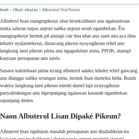
Imah
Obat-obatan
Albuterol Oral Route
Albuterol lisan mangrupikeun ubar bronkodilator anu ngabantosan
muka saluran napas anjeun nalika anjeun sesah ngambekan. Éta
mangrupikeun bentuk pil atanapi cair tina ubar anu sami anu aya dina
inhaler nyalametkeun, dirancang pikeun nyayogikeun relief anu
langkung lami pikeun jalma anu ngagaduhan asma, PPOK, atanapi
kaayaan pernapasan anu sanés.
Sanaos kalolobaan jalma terang albuterol salaku inhaler relief gancang
anu dianggo nalika serangan asma, bentuk lisan damelna béda. Butuh
waktos langkung lami pikeun mimiti damel tapi nyayogikeun
panyalindungan anu diperpanjang ngalawan kasusah ngambekan
sapanjang dinten.
Naon Albuterol Lisan Dipaké Pikeun?
Albuterol lisan ngubaran masalah pernapasan anu disababkeun ku
kaayaan anu nyababkeun saluran napas anjeun nyempit atanapi