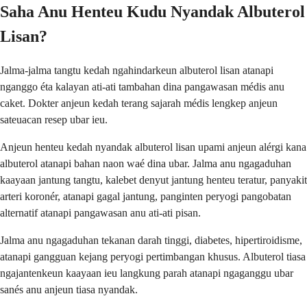
Saha Anu Henteu Kudu Nyandak Albuterol
Lisan?
Jalma-jalma tangtu kedah ngahindarkeun albuterol lisan atanapi
nganggo éta kalayan ati-ati tambahan dina pangawasan médis anu
caket. Dokter anjeun kedah terang sajarah médis lengkep anjeun
sateuacan resep ubar ieu.
Anjeun henteu kedah nyandak albuterol lisan upami anjeun alérgi kana
albuterol atanapi bahan naon waé dina ubar. Jalma anu ngagaduhan
kaayaan jantung tangtu, kalebet denyut jantung henteu teratur, panyakit
arteri koronér, atanapi gagal jantung, panginten peryogi pangobatan
alternatif atanapi pangawasan anu ati-ati pisan.
Jalma anu ngagaduhan tekanan darah tinggi, diabetes, hipertiroidisme,
atanapi gangguan kejang peryogi pertimbangan khusus. Albuterol tiasa
ngajantenkeun kaayaan ieu langkung parah atanapi ngaganggu ubar
sanés anu anjeun tiasa nyandak.