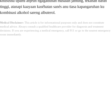
khususna upami anjeun ngagaduhan masalah jantung, tekanan darah
tinggi, atanapi kaayaan kaséhatan sanés anu tiasa kapangaruhan ku
kombinasi alkohol sareng albuterol.
Medical Disclaimer:
This article is for informational purposes only and does not constitute
medical advice. Always consult a qualified healthcare provider for diagnosis and treatment
decisions. If you are experiencing a medical emergency, call 911 or go to the nearest emergency
room immediately.