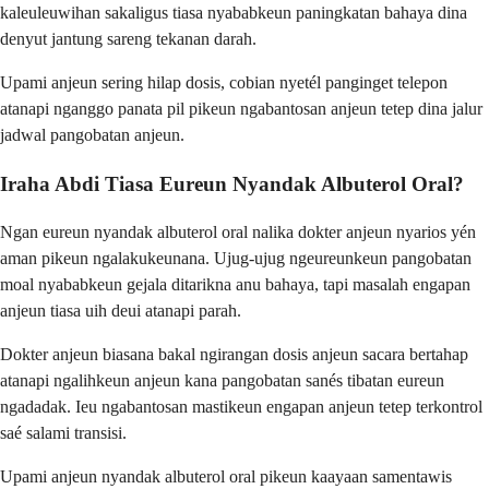
kaleuleuwihan sakaligus tiasa nyababkeun paningkatan bahaya dina
denyut jantung sareng tekanan darah.
Upami anjeun sering hilap dosis, cobian nyetél panginget telepon
atanapi nganggo panata pil pikeun ngabantosan anjeun tetep dina jalur
jadwal pangobatan anjeun.
Iraha Abdi Tiasa Eureun Nyandak Albuterol Oral?
Ngan eureun nyandak albuterol oral nalika dokter anjeun nyarios yén
aman pikeun ngalakukeunana. Ujug-ujug ngeureunkeun pangobatan
moal nyababkeun gejala ditarikna anu bahaya, tapi masalah engapan
anjeun tiasa uih deui atanapi parah.
Dokter anjeun biasana bakal ngirangan dosis anjeun sacara bertahap
atanapi ngalihkeun anjeun kana pangobatan sanés tibatan eureun
ngadadak. Ieu ngabantosan mastikeun engapan anjeun tetep terkontrol
saé salami transisi.
Upami anjeun nyandak albuterol oral pikeun kaayaan samentawis