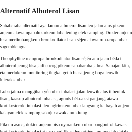
Alternatif Albuterol Lisan
Sababaraha alternatif aya lamun albuterol lisan teu jalan alus pikeun
anjeun atawa ngabalukarkeun loba teuing efek samping. Dokter anjeun
bisa mertimbangkeun bronkodilator lisan séjén atawa rupa-rupa ubar
sagemblengna.
Theophylline mangrupa bronkodilator lisan séjén anu jalan béda ti
albuterol jeung bisa jadi cocog pikeun sababaraha jalma. Sanajan kitu,
éta merlukeun monitoring tingkat getih biasa jeung boga leuwih
interaksi ubar.
Loba jalma manggihan yén ubar inhalasi jalan leuwih alus ti bentuk
lisan, kaasup albuterol inhalasi, agonis béta-aksi panjang, atawa
kortikosteroid inhalasi. Ieu ngirimkeun ubar langsung ka bayah anjeun
kalayan efek samping sakujur awak anu kirang.
Pikeun asma, dokter anjeun bisa nyarankeun ubar pangontrol kawas
kortikosteroid inhalasi atawa modifikasi leukotrién anu nyegah gejala