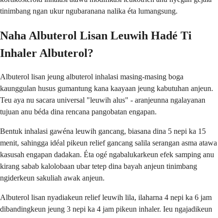
tinimbang ngan ukur ngubaranana nalika éta lumangsung.
Naha Albuterol Lisan Leuwih Hadé Ti
Inhaler Albuterol?
Albuterol lisan jeung albuterol inhalasi masing-masing boga
kaunggulan husus gumantung kana kaayaan jeung kabutuhan anjeun.
Teu aya nu sacara universal "leuwih alus" - aranjeunna ngalayanan
tujuan anu béda dina rencana pangobatan engapan.
Bentuk inhalasi gawéna leuwih gancang, biasana dina 5 nepi ka 15
menit, sahingga idéal pikeun relief gancang salila serangan asma atawa
kasusah engapan dadakan. Éta ogé ngabalukarkeun efek samping anu
kirang sabab kalolobaan ubar tetep dina bayah anjeun tinimbang
ngiderkeun sakuliah awak anjeun.
Albuterol lisan nyadiakeun relief leuwih lila, ilaharna 4 nepi ka 6 jam
dibandingkeun jeung 3 nepi ka 4 jam pikeun inhaler. Ieu ngajadikeun