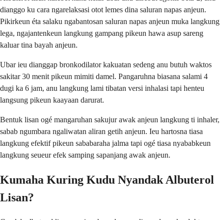
dianggo ku cara ngarelaksasi otot lemes dina saluran napas anjeun.
Pikirkeun éta salaku ngabantosan saluran napas anjeun muka langkung
lega, ngajantenkeun langkung gampang pikeun hawa asup sareng
kaluar tina bayah anjeun.
Ubar ieu dianggap bronkodilator kakuatan sedeng anu butuh waktos
sakitar 30 menit pikeun mimiti damel. Pangaruhna biasana salami 4
dugi ka 6 jam, anu langkung lami tibatan versi inhalasi tapi henteu
langsung pikeun kaayaan darurat.
Bentuk lisan ogé mangaruhan sakujur awak anjeun langkung ti inhaler,
sabab ngumbara ngaliwatan aliran getih anjeun. Ieu hartosna tiasa
langkung efektif pikeun sababaraha jalma tapi ogé tiasa nyababkeun
langkung seueur efek samping sapanjang awak anjeun.
Kumaha Kuring Kudu Nyandak Albuterol
Lisan?