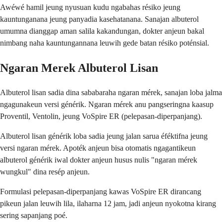
Awéwé hamil jeung nyusuan kudu ngabahas résiko jeung
kauntunganana jeung panyadia kasehatanana. Sanajan albuterol
umumna dianggap aman salila kakandungan, dokter anjeun bakal
nimbang naha kauntungannana leuwih gede batan résiko poténsial.
Ngaran Merek Albuterol Lisan
Albuterol lisan sadia dina sababaraha ngaran mérek, sanajan loba jalma
ngagunakeun versi générik. Ngaran mérek anu pangseringna kaasup
Proventil, Ventolin, jeung VoSpire ER (pelepasan-diperpanjang).
Albuterol lisan générik loba sadia jeung jalan sarua éféktifna jeung
versi ngaran mérek. Apoték anjeun bisa otomatis ngagantikeun
albuterol générik iwal dokter anjeun husus nulis "ngaran mérek
wungkul" dina resép anjeun.
Formulasi pelepasan-diperpanjang kawas VoSpire ER dirancang
pikeun jalan leuwih lila, ilaharna 12 jam, jadi anjeun nyokotna kirang
sering sapanjang poé.