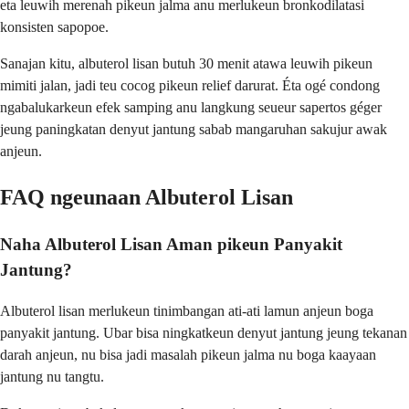
eta leuwih merenah pikeun jalma anu merlukeun bronkodilatasi
konsisten sapopoe.
Sanajan kitu, albuterol lisan butuh 30 menit atawa leuwih pikeun
mimiti jalan, jadi teu cocog pikeun relief darurat. Éta ogé condong
ngabalukarkeun efek samping anu langkung seueur sapertos géger
jeung paningkatan denyut jantung sabab mangaruhan sakujur awak
anjeun.
FAQ ngeunaan Albuterol Lisan
Naha Albuterol Lisan Aman pikeun Panyakit
Jantung?
Albuterol lisan merlukeun tinimbangan ati-ati lamun anjeun boga
panyakit jantung. Ubar bisa ningkatkeun denyut jantung jeung tekanan
darah anjeun, nu bisa jadi masalah pikeun jalma nu boga kaayaan
jantung nu tangtu.