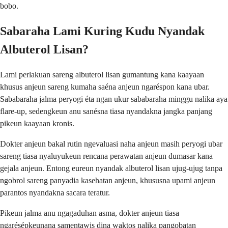
bobo.
Sabaraha Lami Kuring Kudu Nyandak
Albuterol Lisan?
Lami perlakuan sareng albuterol lisan gumantung kana kaayaan
khusus anjeun sareng kumaha saéna anjeun ngaréspon kana ubar.
Sababaraha jalma peryogi éta ngan ukur sababaraha minggu nalika aya
flare-up, sedengkeun anu sanésna tiasa nyandakna jangka panjang
pikeun kaayaan kronis.
Dokter anjeun bakal rutin ngevaluasi naha anjeun masih peryogi ubar
sareng tiasa nyaluyukeun rencana perawatan anjeun dumasar kana
gejala anjeun. Entong eureun nyandak albuterol lisan ujug-ujug tanpa
ngobrol sareng panyadia kasehatan anjeun, khususna upami anjeun
parantos nyandakna sacara teratur.
Pikeun jalma anu ngagaduhan asma, dokter anjeun tiasa
ngarésépkeunana samentawis dina waktos nalika pangobatan