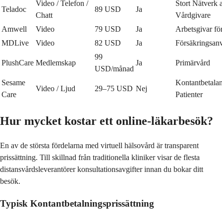
Video / Telefon /
Stort Nätverk 
Teladoc
89 USD
Ja
Chatt
Vårdgivare
Amwell
Video
79 USD
Ja
Arbetsgivar f
MDLive
Video
82 USD
Ja
Försäkringsan
99
PlushCare
Medlemskap
Ja
Primärvård
USD/månad
Sesame
Kontantbetala
Video / Ljud
29–75 USD
Nej
Care
Patienter
Hur mycket kostar ett online-läkarbesök?
En av de största fördelarna med virtuell hälsovård är transparent
prissättning. Till skillnad från traditionella kliniker visar de flesta
distansvårdsleverantörer konsultationsavgifter innan du bokar ditt
besök.
Typisk Kontantbetalningsprissättning