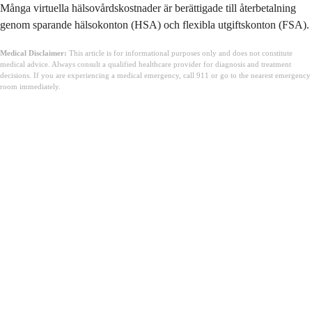
Många virtuella hälsovårdskostnader är berättigade till återbetalning
genom sparande hälsokonton (HSA) och flexibla utgiftskonton (FSA).
Medical Disclaimer:
This article is for informational purposes only and does not constitute
medical advice. Always consult a qualified healthcare provider for diagnosis and treatment
decisions. If you are experiencing a medical emergency, call 911 or go to the nearest emergency
room immediately.