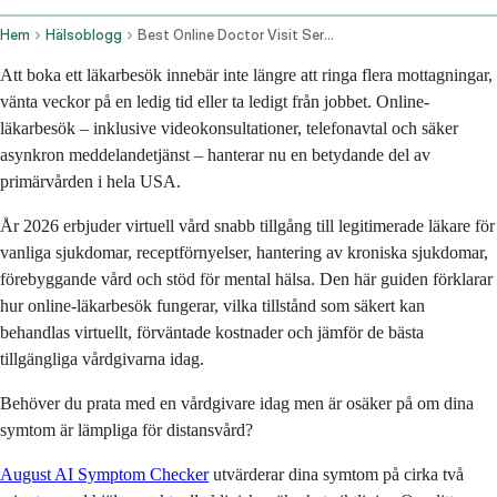
Hem
Hälsoblogg
Best Online Doctor Visit Services 2026 How Virtual Care Works And Where To Book
Att boka ett läkarbesök innebär inte längre att ringa flera mottagningar,
vänta veckor på en ledig tid eller ta ledigt från jobbet. Online-
läkarbesök – inklusive videokonsultationer, telefonavtal och säker
asynkron meddelandetjänst – hanterar nu en betydande del av
primärvården i hela USA.
År 2026 erbjuder virtuell vård snabb tillgång till legitimerade läkare för
vanliga sjukdomar, receptförnyelser, hantering av kroniska sjukdomar,
förebyggande vård och stöd för mental hälsa. Den här guiden förklarar
hur online-läkarbesök fungerar, vilka tillstånd som säkert kan
behandlas virtuellt, förväntade kostnader och jämför de bästa
tillgängliga vårdgivarna idag.
Behöver du prata med en vårdgivare idag men är osäker på om dina
symtom är lämpliga för distansvård?
August AI Symptom Checker
utvärderar dina symtom på cirka två