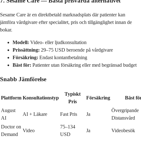
7. Sesame Care — Bästa prisvärda alternativet
Sesame Care är en direktbetald marknadsplats där patienter kan
jämföra vårdgivare efter specialitet, pris och tillgänglighet innan de
bokar.
Modell:
Video- eller ljudkonsultation
Prissättning:
29–75 USD beroende på vårdgivare
Försäkring:
Endast kontantbetalning
Bäst för:
Patienter utan försäkring eller med begränsad budget
Snabb Jämförelse
Typiskt
Plattform
Konsultationstyp
Försäkring
Bäst fö
Pris
August
Övergripande
AI + Läkare
Fast Pris
Ja
AI
Distansvård
Doctor on
75–134
Video
Ja
Videobesök
Demand
USD