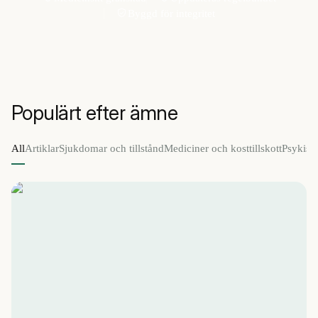
Byggd för integritet
Populärt efter ämne
All
Artiklar
Sjukdomar och tillstånd
Mediciner och kosttillskott
Psykisk