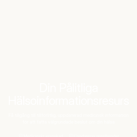
Benchmarks
Stories
FAQ
Sign up / Log in
Din Pålitliga
Hälsoinformationsresurs
Få tillgång till tillförlitlig, uppdaterad medicinsk information
för att fatta välgrundade beslut om din hälsa
Medicinskt granskad
Uppdateras regelbundet