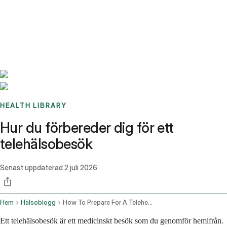
Benchmarks
Stories
FAQ
Sign up / Log in
HEALTH LIBRARY
Hur du förbereder dig för ett
telehälsobesök
Senast uppdaterad
2 juli 2026
Hem
Hälsoblogg
How To Prepare For A Telehealth Appointment Your Complete Checklist
Ett telehälsobesök är ett medicinskt besök som du genomför hemifrån.