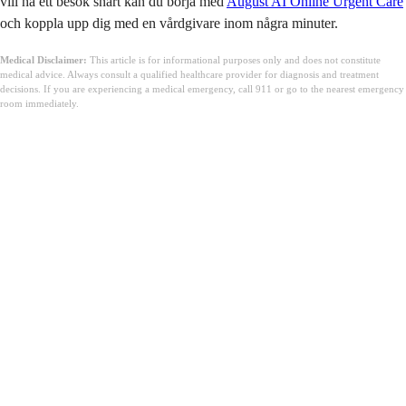
vill ha ett besök snart kan du börja med
August AI Online Urgent Care
och koppla upp dig med en vårdgivare inom några minuter.
Medical Disclaimer:
This article is for informational purposes only and does not constitute
medical advice. Always consult a qualified healthcare provider for diagnosis and treatment
decisions. If you are experiencing a medical emergency, call 911 or go to the nearest emergency
room immediately.