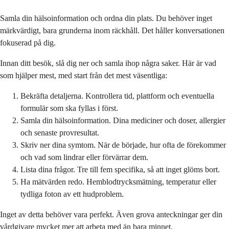
Samla din hälsoinformation och ordna din plats. Du behöver inget
märkvärdigt, bara grunderna inom räckhåll. Det håller konversationen
fokuserad på dig.
Innan ditt besök, slå dig ner och samla ihop några saker. Här är vad
som hjälper mest, med start från det mest väsentliga:
Bekräfta detaljerna. Kontrollera tid, plattform och eventuella
formulär som ska fyllas i först.
Samla din hälsoinformation. Dina mediciner och doser, allergier
och senaste provresultat.
Skriv ner dina symtom. När de började, hur ofta de förekommer
och vad som lindrar eller förvärrar dem.
Lista dina frågor. Tre till fem specifika, så att inget glöms bort.
Ha mätvärden redo. Hemblodtrycksmätning, temperatur eller
tydliga foton av ett hudproblem.
Inget av detta behöver vara perfekt. Även grova anteckningar ger din
vårdgivare mycket mer att arbeta med än bara minnet.