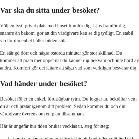
Var ska du sitta under besöket?
Välj en tyst, privat plats med ljuset framför dig. Ljus framför dig,
snarare än bakom, gör att din vårdgivare kan se dig tydligt. En stabil
yta för din enhet håller bilden stilla.
En stängd dörr och några ostörda minuter gör stor skillnad. Du
kommer att prata mer öppet när du känner dig bekväm och inte hörd av
andra. Komfort gör det lättare att säga vad som verkligen besvärar dig.
Vad händer under besöket?
Besöket följer en enkel, förutsägbar rytm. Du loggar in, bekräftar vem
du är och pratar igenom ditt problem. Sedan kommer du och din
vårdgivare överens om en plan tillsammans.
Här är ungefär hur tiden brukar vecklas ut, steg för steg:
Logga in några minuter i förväg för att kontrollera ditt ljud och