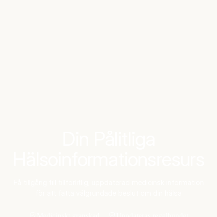
Benchmarks
Stories
FAQ
Sign up / Log in
Din Pålitliga
Hälsoinformationsresurs
Få tillgång till tillförlitlig, uppdaterad medicinsk information
för att fatta välgrundade beslut om din hälsa
Medicinskt granskad
Uppdateras regelbundet