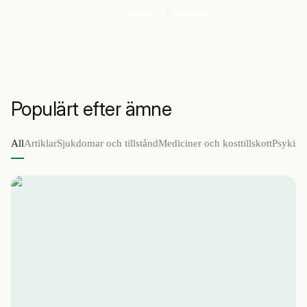
Byggd för integritet
Populärt efter ämne
All
Artiklar
Sjukdomar och tillstånd
Mediciner och kosttillskott
Psykisk