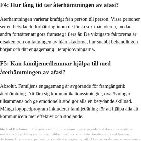
F4: Hur lång tid tar återhämtningen av afasi?
Återhämtningen varierar kraftigt från person till person. Vissa personer
ser en betydande förbättring inom de första sex månaderna, medan
andra fortsätter att göra framsteg i flera år. De viktigaste faktorerna är
orsaken och omfattningen av hjärnskadorna, hur snabbt behandlingen
börjar och ditt engagemang i terapioövningarna.
F5: Kan familjemedlemmar hjälpa till med
återhämtningen av afasi?
Absolut. Familjens engagemang är avgörande för framgångsrik
återhämtning. Att lära sig kommunikationsstrategier, öva övningar
tillsammans och ge emotionellt stöd gör alla en betydande skillnad.
Många logopedprogram inkluderar familjeträning för att hjälpa alla att
kommunicera mer effektivt och stödjande.
Medical Disclaimer:
This article is for informational purposes only and does not constitute
medical advice. Always consult a qualified healthcare provider for diagnosis and treatment
decisions. If you are experiencing a medical emergency, call 911 or go to the nearest emergency