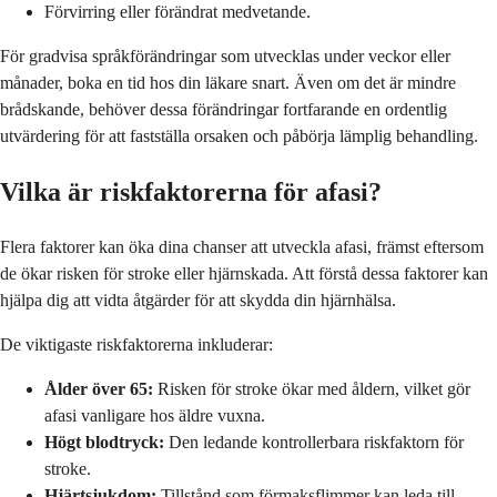
Förvirring eller förändrat medvetande.
För gradvisa språkförändringar som utvecklas under veckor eller
månader, boka en tid hos din läkare snart. Även om det är mindre
brådskande, behöver dessa förändringar fortfarande en ordentlig
utvärdering för att fastställa orsaken och påbörja lämplig behandling.
Vilka är riskfaktorerna för afasi?
Flera faktorer kan öka dina chanser att utveckla afasi, främst eftersom
de ökar risken för stroke eller hjärnskada. Att förstå dessa faktorer kan
hjälpa dig att vidta åtgärder för att skydda din hjärnhälsa.
De viktigaste riskfaktorerna inkluderar:
Ålder över 65:
Risken för stroke ökar med åldern, vilket gör
afasi vanligare hos äldre vuxna.
Högt blodtryck:
Den ledande kontrollerbara riskfaktorn för
stroke.
Hjärtsjukdom:
Tillstånd som förmaksflimmer kan leda till