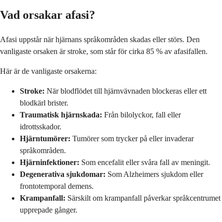
Vad orsakar afasi?
Afasi uppstår när hjärnans språkområden skadas eller störs. Den
vanligaste orsaken är stroke, som står för cirka 85 % av afasifallen.
Här är de vanligaste orsakerna:
Stroke:
När blodflödet till hjärnvävnaden blockeras eller ett
blodkärl brister.
Traumatisk hjärnskada:
Från bilolyckor, fall eller
idrottsskador.
Hjärntumörer:
Tumörer som trycker på eller invaderar
språkområden.
Hjärninfektioner:
Som encefalit eller svåra fall av meningit.
Degenerativa sjukdomar:
Som Alzheimers sjukdom eller
frontotemporal demens.
Krampanfall:
Särskilt om krampanfall påverkar språkcentrumet
upprepade gånger.