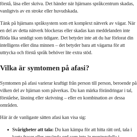
förstå, läsa eller skriva. Det händer när hjärnans språkcentrum skadas,
vanligtvis av en stroke eller huvudskada.
Tänk på hjärnans språksystem som ett komplext nätverk av vägar. När
en del av detta nätverk blockeras eller skadas kan meddelanden inte
flöda lika smidigt som tidigare. Det betyder inte att du har förlorat din
intelligens eller dina minnen – det betyder bara att vägarna för att
uttrycka och förstå språk behöver lite extra stöd.
Vilka är symtomen på afasi?
Symtomen på afasi varierar kraftigt från person till person, beroende på
vilken del av hjärnan som påverkas. Du kan märka förändringar i tal,
förståelse, läsning eller skrivning – eller en kombination av dessa
områden.
Här är de vanligaste sätten afasi kan visa sig:
Svårigheter att tala:
Du kan kämpa för att hitta rätt ord, tala i
korta fraser eller använda ord som inte är meningsfulla i