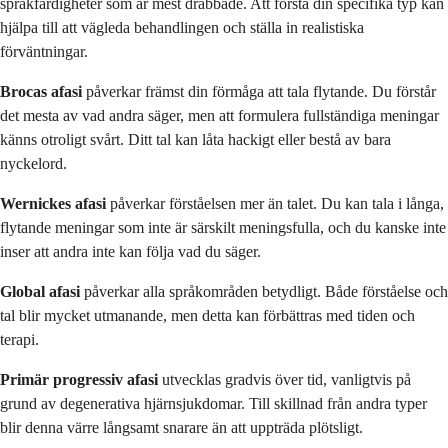
språkfärdigheter som är mest drabbade. Att förstå din specifika typ kan
hjälpa till att vägleda behandlingen och ställa in realistiska
förväntningar.
Brocas afasi
påverkar främst din förmåga att tala flytande. Du förstår
det mesta av vad andra säger, men att formulera fullständiga meningar
känns otroligt svårt. Ditt tal kan låta hackigt eller bestå av bara
nyckelord.
Wernickes afasi
påverkar förståelsen mer än talet. Du kan tala i långa,
flytande meningar som inte är särskilt meningsfulla, och du kanske inte
inser att andra inte kan följa vad du säger.
Global afasi
påverkar alla språkområden betydligt. Både förståelse och
tal blir mycket utmanande, men detta kan förbättras med tiden och
terapi.
Primär progressiv afasi
utvecklas gradvis över tid, vanligtvis på
grund av degenerativa hjärnsjukdomar. Till skillnad från andra typer
blir denna värre långsamt snarare än att uppträda plötsligt.