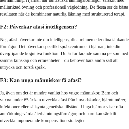
återhämtning. Hjärnan har fantastiska läkningsförmågor, särskilt med
målinriktad övning och professionell vägledning. De flesta ser de bästa
resultaten när de kombinerar naturlig läkning med strukturerad terapi.
F2: Påverkar afasi intelligensen?
Nej, afasi påverkar inte din intelligens, dina minnen eller dina tänkande
förmågor. Det påverkar specifikt språkcentrumet i hjärnan, inte din
övergripande kognitiva funktion. Du är fortfarande samma person med
samma kunskap och erfarenheter – du behöver bara andra sätt att
uttrycka och förstå språk.
F3: Kan unga människor få afasi?
Ja, även om det är mindre vanligt hos yngre människor. Barn och
vuxna under 65 år kan utveckla afasi från huvudskador, hjärntumörer,
infektioner eller sällsynta genetiska tillstånd. Unga hjärnor visar ofta
anmärkningsvärda återhämtningsförmågor, och barn kan särskilt
utveckla imponerande kompensationsstrategier.