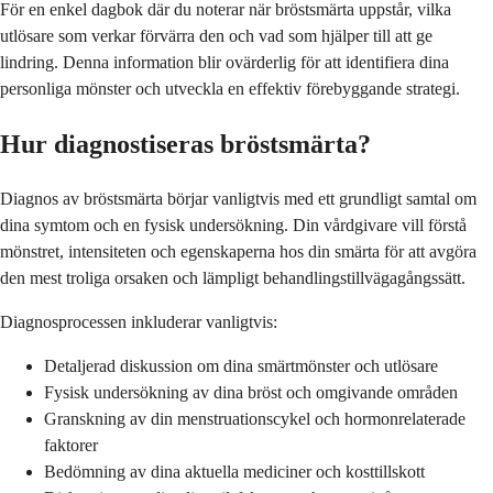
För en enkel dagbok där du noterar när bröstsmärta uppstår, vilka
utlösare som verkar förvärra den och vad som hjälper till att ge
lindring. Denna information blir ovärderlig för att identifiera dina
personliga mönster och utveckla en effektiv förebyggande strategi.
Hur diagnostiseras bröstsmärta?
Diagnos av bröstsmärta börjar vanligtvis med ett grundligt samtal om
dina symtom och en fysisk undersökning. Din vårdgivare vill förstå
mönstret, intensiteten och egenskaperna hos din smärta för att avgöra
den mest troliga orsaken och lämpligt behandlingstillvägagångssätt.
Diagnosprocessen inkluderar vanligtvis:
Detaljerad diskussion om dina smärtmönster och utlösare
Fysisk undersökning av dina bröst och omgivande områden
Granskning av din menstruationscykel och hormonrelaterade
faktorer
Bedömning av dina aktuella mediciner och kosttillskott