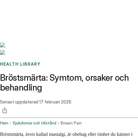
Benchmarks
Stories
FAQ
Sign up / Log in
HEALTH LIBRARY
Bröstsmärta: Symtom, orsaker och
behandling
Senast uppdaterad
17 februari 2025
Hem
Sjukdomar och tillstånd
Breast Pain
Bröstsmärta, även kallad mastalgi, är obehag eller ömhet du känner i