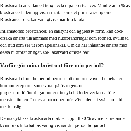
Bröstsmärta är sällan ett tidigt tecken på bröstcancer. Mindre än 5 % av
bröstcancerfallen uppvisar smärta som det primära symptomet.
Bröstcancer orsakar vanligtvis smärtfria knölar.
Inflamatorisk bröstcancer, en sällsynt och aggressiv form, kan dock
orsaka smärta tillsammans med hudförändringar som rodnad, svullnad
och hud som ser ut som apelsinskal. Om du har ihållande smärta med
dessa hudförändringar, sök läkarvård omedelbart.
Varför gör mina bröst ont före min period?
Bröstsmärta före din period beror på att din bröstvävnad innehåller
hormonreceptorer som svarar på östrogen- och
progesteronförändringar under din cykel. Under veckorna före
menstruationen får dessa hormoner bröstvävnaden att svälla och bli
mer känslig.
Denna cykliska bröstsmärta drabbar upp till 70 % av menstruerande
kvinnor och förbättras vanligtvis när din period börjar och