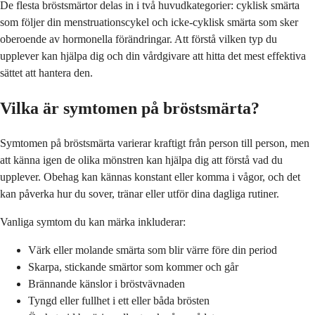
De flesta bröstsmärtor delas in i två huvudkategorier: cyklisk smärta
som följer din menstruationscykel och icke-cyklisk smärta som sker
oberoende av hormonella förändringar. Att förstå vilken typ du
upplever kan hjälpa dig och din vårdgivare att hitta det mest effektiva
sättet att hantera den.
Vilka är symtomen på bröstsmärta?
Symtomen på bröstsmärta varierar kraftigt från person till person, men
att känna igen de olika mönstren kan hjälpa dig att förstå vad du
upplever. Obehag kan kännas konstant eller komma i vågor, och det
kan påverka hur du sover, tränar eller utför dina dagliga rutiner.
Vanliga symtom du kan märka inkluderar:
Värk eller molande smärta som blir värre före din period
Skarpa, stickande smärtor som kommer och går
Brännande känslor i bröstvävnaden
Tyngd eller fullhet i ett eller båda brösten