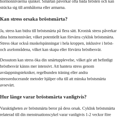
hormonnivåerna sjunker. Smärtan påverkar ofta båda brösten och kan
sträcka sig till armhålorna eller armarna.
Kan stress orsaka bröstsmärta?
Ja, stress kan bidra till bröstsmärta på flera sätt. Kronisk stress påverkar
dina hormonnivåer, vilket potentiellt kan förvärra cyklisk bröstsmärta.
Stress ökar också muskelspänningar i hela kroppen, inklusive i bröst-
och axelområdena, vilket kan skapa eller förvärra bröstbesvär.
Dessutom kan stress öka din smärtupplevelse, vilket gör att befintligt
bröstbesvär känns mer intensivt. Att hantera stress genom
avslappningstekniker, regelbunden träning eller andra
stressreducerande metoder hjälper ofta till att minska bröstsmärta
avsevärt.
Hur länge varar bröstsmärta vanligtvis?
Varaktigheten av bröstsmärta beror på dess orsak. Cyklisk bröstsmärta
relaterad till din menstruationscykel varar vanligtvis 1-2 veckor före