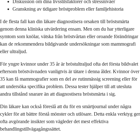
Diskussion om dina livsstilsfaktorer och stressnivåer
Granskning av tidigare bröstproblem eller familjehistoria
I de flesta fall kan din läkare diagnostisera orsaken till bröstsmärta
genom denna kliniska utvärdering ensam. Men om du har ytterligare
symtom som knölar, vätska från bröstvårtan eller oroande förändringar
kan de rekommendera bildgivande undersökningar som mammografi
eller ultraljud.
För yngre kvinnor under 35 år är bröstultraljud ofta det första bildvalet
eftersom bröstvävnaden vanligtvis är tätare i denna ålder. Kvinnor över
35 kan få mammografier som en del av rutinmässig screening eller för
att undersöka specifika problem. Dessa tester hjälper till att utesluta
andra tillstånd snarare än att diagnostisera bröstsmärta i sig.
Din läkare kan också föreslå att du för en smärtjournal under några
cykler för att bättre förstå mönster och utlösare. Detta enkla verktyg ger
ofta avgörande insikter som vägleder det mest effektiva
behandlingstillvägagångssättet.