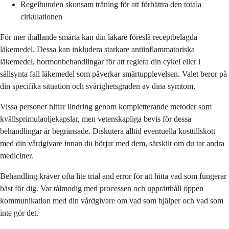
Regelbunden skonsam träning för att förbättra den totala
cirkulationen
För mer ihållande smärta kan din läkare föreslå receptbelagda
läkemedel. Dessa kan inkludera starkare antiinflammatoriska
läkemedel, hormonbehandlingar för att reglera din cykel eller i
sällsynta fall läkemedel som påverkar smärtupplevelsen. Valet beror på
din specifika situation och svårighetsgraden av dina symtom.
Vissa personer hittar lindring genom kompletterande metoder som
kvällsprimulaoljekapslar, men vetenskapliga bevis för dessa
behandlingar är begränsade. Diskutera alltid eventuella kosttillskott
med din vårdgivare innan du börjar med dem, särskilt om du tar andra
mediciner.
Behandling kräver ofta lite trial and error för att hitta vad som fungerar
bäst för dig. Var tålmodig med processen och upprätthåll öppen
kommunikation med din vårdgivare om vad som hjälper och vad som
inte gör det.