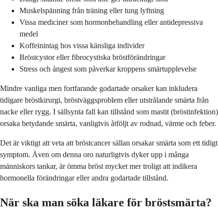
Muskelspänning från träning eller tung lyftning
Vissa mediciner som hormonbehandling eller antidepressiva
medel
Koffeinintag hos vissa känsliga individer
Bröstcystor eller fibrocystiska bröstförändringar
Stress och ångest som påverkar kroppens smärtupplevelse
Mindre vanliga men fortfarande godartade orsaker kan inkludera
tidigare bröstkirurgi, bröstväggsproblem eller utstrålande smärta från
nacke eller rygg. I sällsynta fall kan tillstånd som mastit (bröstinfektion)
orsaka betydande smärta, vanligtvis åtföljt av rodnad, värme och feber.
Det är viktigt att veta att bröstcancer sällan orsakar smärta som ett tidigt
symptom. Även om denna oro naturligtvis dyker upp i många
människors tankar, är ömma bröst mycket mer troligt att indikera
hormonella förändringar eller andra godartade tillstånd.
När ska man söka läkare för bröstsmärta?