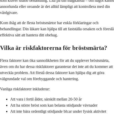
som kräver snabb behandling. Lita på din magkänsla – om något känns
annorlunda eller oroande är det alltid lämpligt att kontrollera med din
vårdgivare.
Kom ihåg att de flesta bröstsmärtor har enkla förklaringar och
behandlingar. Din läkare kan hjälpa till att fastställa orsaken och föreslå
effektiva sätt att hantera ditt obehag.
Vilka är riskfaktorerna för bröstsmärta?
Flera faktorer kan öka sannolikheten för att du upplever bröstsmärta,
även om du har dessa riskfaktorer garanterar det inte att du kommer att
utveckla problem. Att förstå dessa faktorer kan hjälpa dig att göra
välgrundade val om förebyggande och hantering.
Vanliga riskfaktorer inkluderar:
Att vara i fertil ålder, särskilt mellan 20-50 år
Att ha större bröst som kan belasta stödjande vävnader
Att inte bära ordentligt stödjande bh:ar under fysisk aktivitet