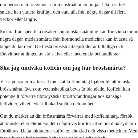
din period och försvinner när menstruationen börjar. Icke-cyklisk
smärta kan variera kraftigt, och vara allt från några dagar till flera
veckor eller längre.
Smärta från specifika orsaker som muskelspänning kan försvinna inom
några dagar, medan smärta från hormonella mediciner kan kvarstå så
länge du tar dem. De flesta bröstsmärtaepisoder är tillfälliga och
försvinner antingen av sig själva eller med enkla behandlingar.
Ska jag undvika koffein om jag har bröstsmärta?
Vissa personer märker att minskat koffeinintag hjälper till att minska
bröstsmärta, även om vetenskapliga bevis är blandade. Koffein kan
potentiellt förvärra fibrocystiska bröstförändringar hos känsliga
individer, vilket leder till ökad smärta och ömhet.
Om du märker att din bröstsmärta förvärras med koffeinintag, försök
att minska eller eliminera det i några veckor för att se om dina symtom
förbättras. Detta inkluderar kaffe, te, choklad och vissa mediciner. Men