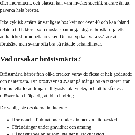
eller intermittent, och platsen kan vara mycket specifik snarare än att
påverka hela bröstet.
Icke-cyklisk smärta är vanligare hos kvinnor över 40 och kan ibland
relatera till faktorer som muskelspänning, tidigare bröstkirurgi eller
andra icke-hormonella orsaker. Denna typ kan vara svårare att
förutsäga men svarar ofta bra på riktade behandlingar.
Vad orsakar bröstsmärta?
Bröstsmärta härrör från olika orsaker, varav de flesta är helt godartade
och hanterbara. Din bröstvävnad svarar på många olika faktorer, från
hormonella förändringar till fysiska aktiviteter, och att förstå dessa
utlösare kan hjälpa dig att hitta lindring.
De vanligaste orsakerna inkluderar:
Hormonella fluktuationer under din menstruationscykel
Förändringar under graviditet och amning
Dåligt sittande bh:ar som inte ger tillräckligt stöd