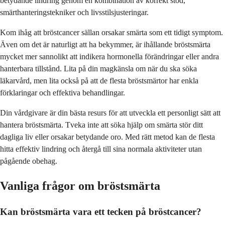
betydande lindring genom en kombination av korrekt stöd,
smärthanteringstekniker och livsstilsjusteringar.
Kom ihåg att bröstcancer sällan orsakar smärta som ett tidigt symptom.
Även om det är naturligt att ha bekymmer, är ihållande bröstsmärta
mycket mer sannolikt att indikera hormonella förändringar eller andra
hanterbara tillstånd. Lita på din magkänsla om när du ska söka
läkarvård, men lita också på att de flesta bröstsmärtor har enkla
förklaringar och effektiva behandlingar.
Din vårdgivare är din bästa resurs för att utveckla ett personligt sätt att
hantera bröstsmärta. Tveka inte att söka hjälp om smärta stör ditt
dagliga liv eller orsakar betydande oro. Med rätt metod kan de flesta
hitta effektiv lindring och återgå till sina normala aktiviteter utan
pågående obehag.
Vanliga frågor om bröstsmärta
Kan bröstsmärta vara ett tecken på bröstcancer?