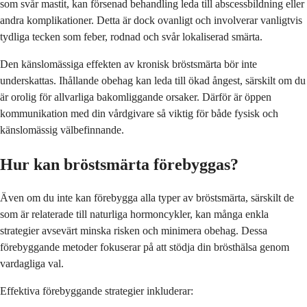
som svår mastit, kan försenad behandling leda till abscessbildning eller
andra komplikationer. Detta är dock ovanligt och involverar vanligtvis
tydliga tecken som feber, rodnad och svår lokaliserad smärta.
Den känslomässiga effekten av kronisk bröstsmärta bör inte
underskattas. Ihållande obehag kan leda till ökad ångest, särskilt om du
är orolig för allvarliga bakomliggande orsaker. Därför är öppen
kommunikation med din vårdgivare så viktig för både fysisk och
känslomässig välbefinnande.
Hur kan bröstsmärta förebyggas?
Även om du inte kan förebygga alla typer av bröstsmärta, särskilt de
som är relaterade till naturliga hormoncykler, kan många enkla
strategier avsevärt minska risken och minimera obehag. Dessa
förebyggande metoder fokuserar på att stödja din brösthälsa genom
vardagliga val.
Effektiva förebyggande strategier inkluderar: