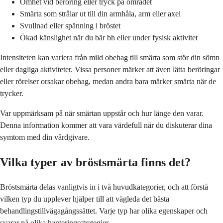
Ömhet vid beröring eller tryck på området
Smärta som strålar ut till din armhåla, arm eller axel
Svullnad eller spänning i bröstet
Ökad känslighet när du bär bh eller under fysisk aktivitet
Intensiteten kan variera från mild obehag till smärta som stör din sömn
eller dagliga aktiviteter. Vissa personer märker att även lätta beröringar
eller rörelser orsakar obehag, medan andra bara märker smärta när de
trycker.
Var uppmärksam på när smärtan uppstår och hur länge den varar.
Denna information kommer att vara värdefull när du diskuterar dina
symtom med din vårdgivare.
Vilka typer av bröstsmärta finns det?
Bröstsmärta delas vanligtvis in i två huvudkategorier, och att förstå
vilken typ du upplever hjälper till att vägleda det bästa
behandlingstillvägagångssättet. Varje typ har olika egenskaper och
svarar på olika hanteringsstrategier.