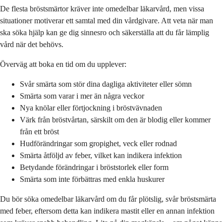
De flesta bröstsmärtor kräver inte omedelbar läkarvård, men vissa
situationer motiverar ett samtal med din vårdgivare. Att veta när man
ska söka hjälp kan ge dig sinnesro och säkerställa att du får lämplig
vård när det behövs.
Överväg att boka en tid om du upplever:
Svår smärta som stör dina dagliga aktiviteter eller sömn
Smärta som varar i mer än några veckor
Nya knölar eller förtjockning i bröstvävnaden
Värk från bröstvårtan, särskilt om den är blodig eller kommer
från ett bröst
Hudförändringar som gropighet, veck eller rodnad
Smärta åtföljd av feber, vilket kan indikera infektion
Betydande förändringar i bröststorlek eller form
Smärta som inte förbättras med enkla huskurer
Du bör söka omedelbar läkarvård om du får plötslig, svår bröstsmärta
med feber, eftersom detta kan indikera mastit eller en annan infektion