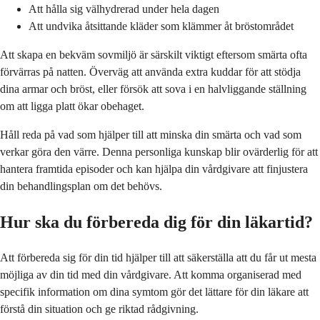
Att hålla sig välhydrerad under hela dagen
Att undvika åtsittande kläder som klämmer åt bröstområdet
Att skapa en bekväm sovmiljö är särskilt viktigt eftersom smärta ofta
förvärras på natten. Överväg att använda extra kuddar för att stödja
dina armar och bröst, eller försök att sova i en halvliggande ställning
om att ligga platt ökar obehaget.
Håll reda på vad som hjälper till att minska din smärta och vad som
verkar göra den värre. Denna personliga kunskap blir ovärderlig för att
hantera framtida episoder och kan hjälpa din vårdgivare att finjustera
din behandlingsplan om det behövs.
Hur ska du förbereda dig för din läkartid?
Att förbereda sig för din tid hjälper till att säkerställa att du får ut mesta
möjliga av din tid med din vårdgivare. Att komma organiserad med
specifik information om dina symtom gör det lättare för din läkare att
förstå din situation och ge riktad rådgivning.