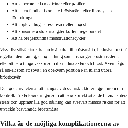
Att ta hormonella mediciner eller p-piller
Att ha en familjehistoria av bröstsmärta eller fibrocystiska
förändringar
Att uppleva höga stressnivåer eller ångest
Att konsumera stora mängder koffein regelbundet
Att ha oregelbundna menstruationscykler
Vissa livsstilsfaktorer kan också bidra till bröstsmärta, inklusive brist på
regelbunden träning, dålig hållning som anstränger bröstmusklerna
eller att bära tunga väskor som drar i dina axlar och bröst. Även något
så enkelt som att sova i en obekväm position kan ibland utlösa
bröstbesvär.
Den goda nyheten är att många av dessa riskfaktorer ligger inom din
kontroll. Enkla förändringar som att bära korrekt sittande bh:ar, hantera
stress och upprätthålla god hållning kan avsevärt minska risken för att
utveckla besvärande bröstsmärta.
Vilka är de möjliga komplikationerna av