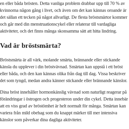
en eller båda brösten. Detta vanliga problem drabbar upp till 70 % av
kvinnorna någon gång i livet, och även om det kan kännas oroande är
det sällan ett tecken på något allvarligt. De flesta bröstsmärtor kommer
och går med din menstruationscykel eller relaterar till vardagliga
aktiviteter, och det finns många skonsamma sätt att hitta lindring.
Vad är bröstsmärta?
Bröstsmärta är all värk, molande smärta, brännande eller stickande
känsla du upplever i din bröstvävnad. Smärtan kan uppstå i ett bröst
eller båda, och den kan kännas olika från dag till dag. Vissa beskriver
det som tyngd, medan andra känner stickande eller brännande känslor.
Dina bröst innehåller hormonkänslig vävnad som naturligt reagerar på
förändringar i östrogen och progesteron under din cykel. Detta innebär
att en viss grad av bröstömhet är helt normalt för många. Smärtan kan
variera från mild obehag som du knappt märker till mer intensiva
känslor som påverkar dina dagliga aktiviteter.