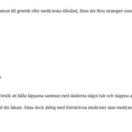
laterat till genetik eller medicinska tillstånd, finns det flera strategi
n
örsök att hålla läpparna samman med tänderna något isär och slappna 
ed din läkare. Sluta dock aldrig med föreskrivna mediciner utan medici