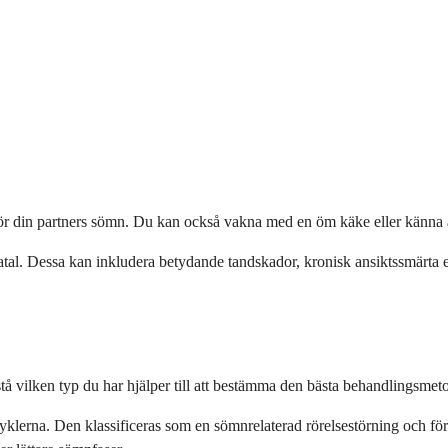
 din partners sömn. Du kan också vakna med en öm käke eller känna att 
atal. Dessa kan inkludera betydande tandskador, kronisk ansiktssmärt
stå vilken typ du har hjälper till att bestämma den bästa behandlingsmet
cyklerna. Den klassificeras som en sömnrelaterad rörelsestörning oc