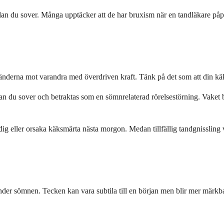
edan du sover. Många upptäcker att de har bruxism när en tandläkare påpe
derna mot varandra med överdriven kraft. Tänk på det som att din käke a
 du sover och betraktas som en sömnrelaterad rörelsestörning. Vaket br
dig eller orsaka käksmärta nästa morgon. Medan tillfällig tandgnissling v
er sömnen. Tecken kan vara subtila till en början men blir mer märkbara 