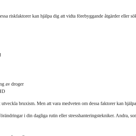
essa riskfaktorer kan hjälpa dig att vidta förebyggande åtgärder eller sö
d
ing av droger
DHD
 att utveckla bruxism. Men att vara medveten om dessa faktorer kan hjälpa
förändringar i din dagliga rutin eller stresshanteringstekniker. Andra, s