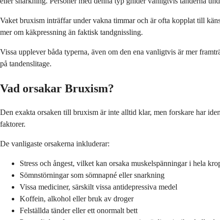
eller snarkning. Personer med denna typ gnider vanligtvis tänderna unde
Vaket bruxism inträffar under vakna timmar och är ofta kopplat till käns
mer om käkpressning än faktisk tandgnissling.
Vissa upplever båda typerna, även om den ena vanligtvis är mer framträd
på tandenslitage.
Vad orsakar Bruxism?
Den exakta orsaken till bruxism är inte alltid klar, men forskare har id
faktorer.
De vanligaste orsakerna inkluderar:
Stress och ångest, vilket kan orsaka muskelspänningar i hela kr
Sömnstörningar som sömnapné eller snarkning
Vissa mediciner, särskilt vissa antidepressiva medel
Koffein, alkohol eller bruk av droger
Felställda tänder eller ett onormalt bett