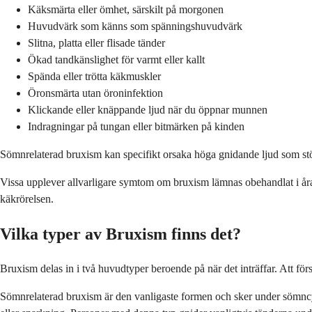
Käksmärta eller ömhet, särskilt på morgonen
Huvudvärk som känns som spänningshuvudvärk
Slitna, platta eller flisade tänder
Ökad tandkänslighet för varmt eller kallt
Spända eller trötta käkmuskler
Öronsmärta utan öroninfektion
Klickande eller knäppande ljud när du öppnar munnen
Indragningar på tungan eller bitmärken på kinden
Sömnrelaterad bruxism kan specifikt orsaka höga gnidande ljud som stör
Vissa upplever allvarligare symtom om bruxism lämnas obehandlat i år
käkrörelsen.
Vilka typer av Bruxism finns det?
Bruxism delas in i två huvudtyper beroende på när det inträffar. Att för
Sömnrelaterad bruxism är den vanligaste formen och sker under sömn