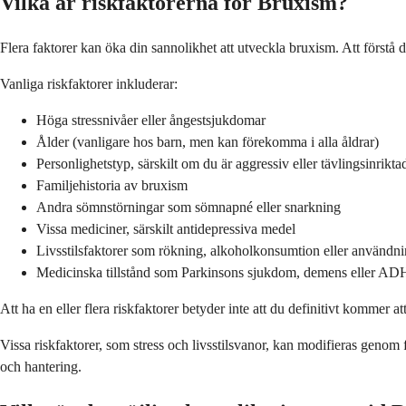
Vilka är riskfaktorerna för Bruxism?
Flera faktorer kan öka din sannolikhet att utveckla bruxism. Att förstå d
Vanliga riskfaktorer inkluderar:
Höga stressnivåer eller ångestsjukdomar
Ålder (vanligare hos barn, men kan förekomma i alla åldrar)
Personlighetstyp, särskilt om du är aggressiv eller tävlingsinrikta
Familjehistoria av bruxism
Andra sömnstörningar som sömnapné eller snarkning
Vissa mediciner, särskilt antidepressiva medel
Livsstilsfaktorer som rökning, alkoholkonsumtion eller användn
Medicinska tillstånd som Parkinsons sjukdom, demens eller A
Att ha en eller flera riskfaktorer betyder inte att du definitivt kommer
Vissa riskfaktorer, som stress och livsstilsvanor, kan modifieras genom 
och hantering.