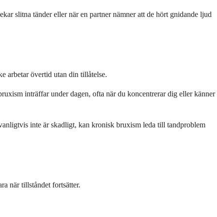
kar slitna tänder eller när en partner nämner att de hört gnidande ljud
rbetar övertid utan din tillåtelse.
uxism inträffar under dagen, ofta när du koncentrerar dig eller känner
anligtvis inte är skadligt, kan kronisk bruxism leda till tandproblem
när tillståndet fortsätter.