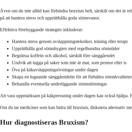
Även om du inte alltid kan förhindra bruxism helt, särskilt om det är re
på att hantera stress och upprätthålla goda sömnvanor.
Effektiva förebyggande strategier inkluderar:
Hantera stress genom avslappningstekniker, träning eller terapi
Upprätthålla god sömnhygien med regelbundna sömntider
Begränsa koffein och alkohol, särskilt före sänggåendet
Undvik att tugga på saker som inte är mat, som pennor eller is
Öva på käkavslappningsövningar under dagen
Skapa en lugnande sänggåendetin för att förbättra sömnkvalitete
Behandla eventuella underliggande sömnstörningar
Att vara uppmärksam på käkpressning under dagen kan också hjälpa. F
Om du tar mediciner som kan bidra till bruxism, diskutera alternativ m
Hur diagnostiseras Bruxism?