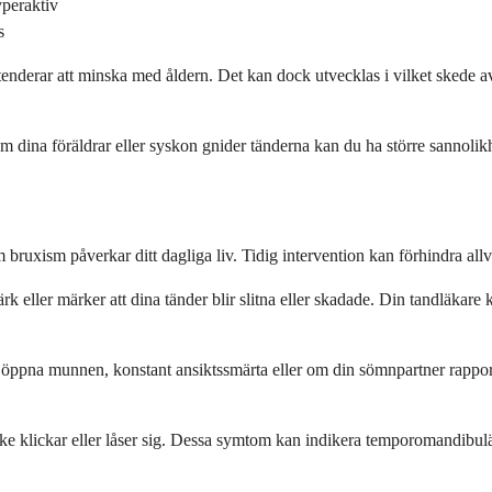
yperaktiv
s
enderar att minska med åldern. Det kan dock utvecklas i vilket skede av 
Om dina föräldrar eller syskon gnider tänderna kan du ha större sannolikhe
ruxism påverkar ditt dagliga liv. Tidig intervention kan förhindra allv
eller märker att dina tänder blir slitna eller skadade. Din tandläkare
t öppna munnen, konstant ansiktssmärta eller om din sömnpartner rappor
ke klickar eller låser sig. Dessa symtom kan indikera temporomandibul