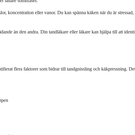
r lättare sömnfaser.
lor, koncentration eller vanor. Du kan spänna käken när du är stressad, 
ande än den andra. Din tandläkare eller läkare kan hjälpa till att iden
entifierat flera faktorer som bidrar till tandgnissling och käkpressning.
oppen