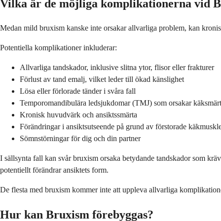
Vilka är de möjliga komplikationerna vid 
Medan mild bruxism kanske inte orsakar allvarliga problem, kan kronisk
Potentiella komplikationer inkluderar:
Allvarliga tandskador, inklusive slitna ytor, flisor eller frakturer
Förlust av tand emalj, vilket leder till ökad känslighet
Lösa eller förlorade tänder i svåra fall
Temporomandibulära ledsjukdomar (TMJ) som orsakar käksmärt
Kronisk huvudvärk och ansiktssmärta
Förändringar i ansiktsutseende på grund av förstorade käkmuskl
Sömnstörningar för dig och din partner
I sällsynta fall kan svår bruxism orsaka betydande tandskador som kräv
potentiellt förändrar ansiktets form.
De flesta med bruxism kommer inte att uppleva allvarliga komplikationer,
Hur kan Bruxism förebyggas?