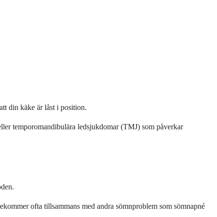
din käke är låst i position.
a eller temporomandibulära ledsjukdomar (TMJ) som påverkar
oden.
h förekommer ofta tillsammans med andra sömnproblem som sömnapné