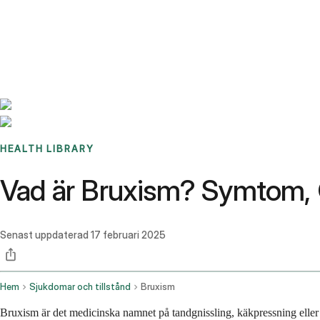
Benchmarks
Stories
FAQ
Sign up / Log in
HEALTH LIBRARY
Vad är Bruxism? Symtom, 
Senast uppdaterad
17 februari 2025
Hem
Sjukdomar och tillstånd
Bruxism
Bruxism är det medicinska namnet på tandgnissling, käkpressning eller 