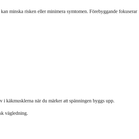
er som kan minska risken eller minimera symtomen. Förebyggande fokuserar
av i käkmusklerna när du märker att spänningen byggs upp.
nsk vägledning.