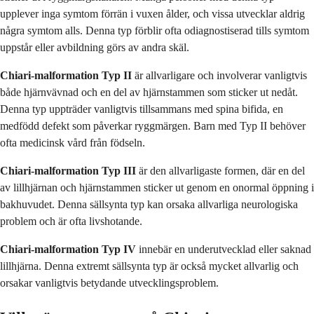
upplever inga symtom förrän i vuxen ålder, och vissa utvecklar aldrig
några symtom alls. Denna typ förblir ofta odiagnostiserad tills symtom
uppstår eller avbildning görs av andra skäl.
Chiari-malformation Typ II
är allvarligare och involverar vanligtvis
både hjärnvävnad och en del av hjärnstammen som sticker ut nedåt.
Denna typ uppträder vanligtvis tillsammans med spina bifida, en
medfödd defekt som påverkar ryggmärgen. Barn med Typ II behöver
ofta medicinsk vård från födseln.
Chiari-malformation Typ III
är den allvarligaste formen, där en del
av lillhjärnan och hjärnstammen sticker ut genom en onormal öppning i
bakhuvudet. Denna sällsynta typ kan orsaka allvarliga neurologiska
problem och är ofta livshotande.
Chiari-malformation Typ IV
innebär en underutvecklad eller saknad
lillhjärna. Denna extremt sällsynta typ är också mycket allvarlig och
orsakar vanligtvis betydande utvecklingsproblem.