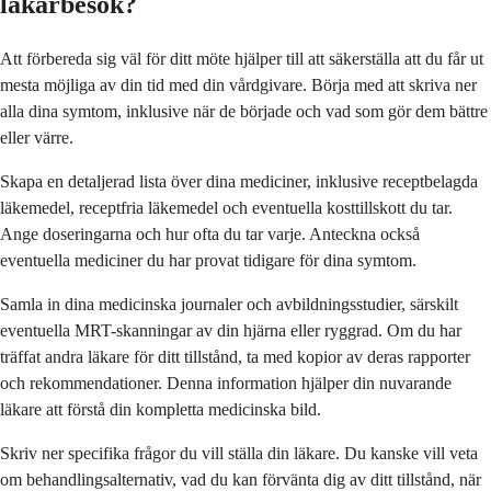
läkarbesök?
Att förbereda sig väl för ditt möte hjälper till att säkerställa att du får ut
mesta möjliga av din tid med din vårdgivare. Börja med att skriva ner
alla dina symtom, inklusive när de började och vad som gör dem bättre
eller värre.
Skapa en detaljerad lista över dina mediciner, inklusive receptbelagda
läkemedel, receptfria läkemedel och eventuella kosttillskott du tar.
Ange doseringarna och hur ofta du tar varje. Anteckna också
eventuella mediciner du har provat tidigare för dina symtom.
Samla in dina medicinska journaler och avbildningsstudier, särskilt
eventuella MRT-skanningar av din hjärna eller ryggrad. Om du har
träffat andra läkare för ditt tillstånd, ta med kopior av deras rapporter
och rekommendationer. Denna information hjälper din nuvarande
läkare att förstå din kompletta medicinska bild.
Skriv ner specifika frågor du vill ställa din läkare. Du kanske vill veta
om behandlingsalternativ, vad du kan förvänta dig av ditt tillstånd, när