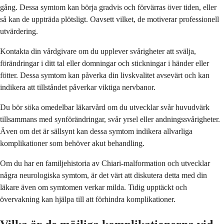
gång. Dessa symtom kan börja gradvis och förvärras över tiden, eller
så kan de uppträda plötsligt. Oavsett vilket, de motiverar professionell
utvärdering.
Kontakta din vårdgivare om du upplever svårigheter att svälja,
förändringar i ditt tal eller domningar och stickningar i händer eller
fötter. Dessa symtom kan påverka din livskvalitet avsevärt och kan
indikera att tillståndet påverkar viktiga nervbanor.
Du bör söka omedelbar läkarvård om du utvecklar svår huvudvärk
tillsammans med synförändringar, svår yrsel eller andningssvårigheter.
Även om det är sällsynt kan dessa symtom indikera allvarliga
komplikationer som behöver akut behandling.
Om du har en familjehistoria av Chiari-malformation och utvecklar
några neurologiska symtom, är det värt att diskutera detta med din
läkare även om symtomen verkar milda. Tidig upptäckt och
övervakning kan hjälpa till att förhindra komplikationer.