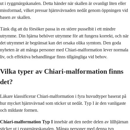
ut i ryggmärgskanalen. Detta händer när skallen är ovanligt liten eller
missformad, vilket pressar hjärnvävnaden nedåt genom öppningen vid
basen av skallen.
Tänk dig att du försöker passa in en större pusselbit i ett mindre
utrymme. Din hjärna behöver utrymme för att fungera korrekt, och när
det utrymmet är begränsat kan det orsaka olika symtom. Den goda
nyheten är att många personer med Chiari-malformation lever normala
liv, och effektiva behandlingar finns tillgängliga vid behov.
Vilka typer av Chiari-malformation finns
det?
Läkare klassificerar Chiari-malformation i fyra huvudtyper baserat på
hur mycket hjärnvävnad som sticker ut nedåt. Typ I är den vanligaste
och mildaste formen.
Chiari-malformation Typ I
innebär att den nedre delen av lillhjärnan
sticker ut i ryggmärgskanalen. Många personer med denna typ