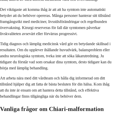
Det viktigaste att komma ihåg är att att ha symtom inte automatiskt
betyder att du behöver opereras. Många personer hanterar sitt tillstånd
framgångsrikt med mediciner, livsstilsförändringar och regelbunden
övervakning. Kirurgi reserveras för fall där symtomen påverkar
livskvaliteten avsevärt eller förvärras progressivt.
Tidig diagnos och lämplig medicinsk vård gör en betydande skillnad i
resultaten. Om du upplever ihållande huvudvärk, balansproblem eller
andra neurologiska symtom, tveka inte att söka läkarutredning. Ju
tidigare du förstår vad som orsakar dina symtom, desto tidigare kan du
börja med lämplig behandling.
Att arbeta nära med ditt vårdteam och hålla dig informerad om ditt
tillstånd hjälper dig att fatta de bästa besluten för din hälsa. Kom ihåg
att du inte är ensam om att hantera detta tillstånd, och effektiva
behandlingar finns tillgängliga när du behöver dem.
Vanliga frågor om Chiari-malformation