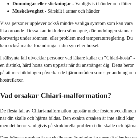
Domningar eller stickningar
- Vanligtvis i händer och fötter
Muskelsvaghet
- Särskilt i armar och händer
Vissa personer upplever också mindre vanliga symtom som kan vara
lika oroande. Dessa kan inkludera sömnapné, där andningen stannar
kortvarigt under sömnen, eller problem med temperaturreglering. Du
kan också märka förändringar i din syn eller hörsel.
I sällsynta fall utvecklar personer vad läkare kallar en "Chiari-hosta" -
en distinkt, hård hosta som uppstår när du anstränger dig. Detta beror
på att missbildningen påverkar de hjärnområden som styr andning och
hostreflexer.
Vad orsakar Chiari-malformation?
De flesta fall av Chiari-malformation uppstår under fosterutvecklingen
när din skalle och hjärna bildas. Den exakta orsaken är inte alltid klar,
men det beror vanligtvis på strukturella problem i din skalle och hjärna.
Den främsta orsaken är en skalle som är mindre än normalt eller har en