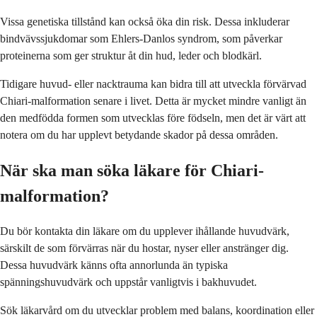
Vissa genetiska tillstånd kan också öka din risk. Dessa inkluderar
bindvävssjukdomar som Ehlers-Danlos syndrom, som påverkar
proteinerna som ger struktur åt din hud, leder och blodkärl.
Tidigare huvud- eller nacktrauma kan bidra till att utveckla förvärvad
Chiari-malformation senare i livet. Detta är mycket mindre vanligt än
den medfödda formen som utvecklas före födseln, men det är värt att
notera om du har upplevt betydande skador på dessa områden.
När ska man söka läkare för Chiari-
malformation?
Du bör kontakta din läkare om du upplever ihållande huvudvärk,
särskilt de som förvärras när du hostar, nyser eller anstränger dig.
Dessa huvudvärk känns ofta annorlunda än typiska
spänningshuvudvärk och uppstår vanligtvis i bakhuvudet.
Sök läkarvård om du utvecklar problem med balans, koordination eller