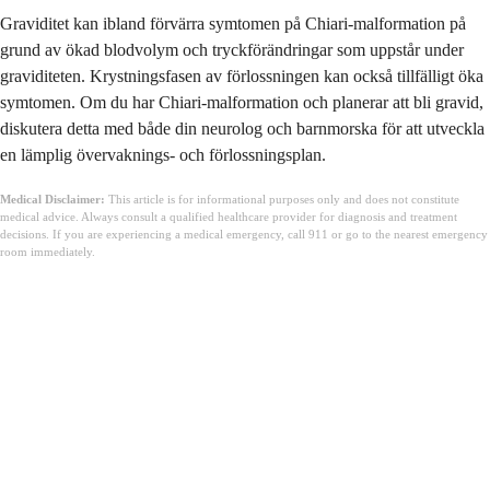
Graviditet kan ibland förvärra symtomen på Chiari-malformation på
grund av ökad blodvolym och tryckförändringar som uppstår under
graviditeten. Krystningsfasen av förlossningen kan också tillfälligt öka
symtomen. Om du har Chiari-malformation och planerar att bli gravid,
diskutera detta med både din neurolog och barnmorska för att utveckla
en lämplig övervaknings- och förlossningsplan.
Medical Disclaimer:
This article is for informational purposes only and does not constitute
medical advice. Always consult a qualified healthcare provider for diagnosis and treatment
decisions. If you are experiencing a medical emergency, call 911 or go to the nearest emergency
room immediately.