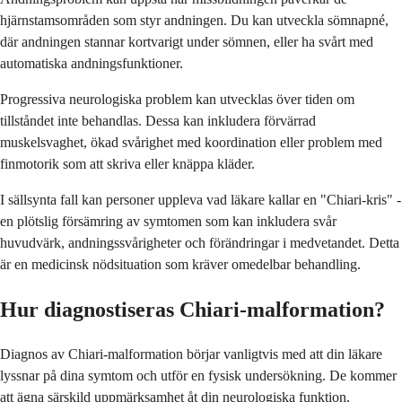
hjärnstamsområden som styr andningen. Du kan utveckla sömnapné,
där andningen stannar kortvarigt under sömnen, eller ha svårt med
automatiska andningsfunktioner.
Progressiva neurologiska problem kan utvecklas över tiden om
tillståndet inte behandlas. Dessa kan inkludera förvärrad
muskelsvaghet, ökad svårighet med koordination eller problem med
finmotorik som att skriva eller knäppa kläder.
I sällsynta fall kan personer uppleva vad läkare kallar en "Chiari-kris" -
en plötslig försämring av symtomen som kan inkludera svår
huvudvärk, andningssvårigheter och förändringar i medvetandet. Detta
är en medicinsk nödsituation som kräver omedelbar behandling.
Hur diagnostiseras Chiari-malformation?
Diagnos av Chiari-malformation börjar vanligtvis med att din läkare
lyssnar på dina symtom och utför en fysisk undersökning. De kommer
att ägna särskild uppmärksamhet åt din neurologiska funktion,