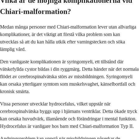
Vilka är de möjliga komplikationerna vid
Chiari-malformation?
Medan många personer med Chiari-malformation lever utan allvarliga
komplikationer, är det viktigt att förstå vilka problem som kan
utvecklas så att du kan hålla utkik efter varningstecken och söka
lämplig vård.
Den vanligaste komplikationen är syringomyeli, ett tillstånd där
vätskefyllda cystor bildas i din ryggmärg. Detta händer när det normala
flödet av cerebrospinalvätska störs av missbildningen. Syringomyeli
kan orsaka ytterligare symtom som muskelsvaghet, känselbortfall och
kronisk smärta.
Vissa personer utvecklar hydrocefalus, vilket uppstår när
cerebrospinalvätska byggs upp i hjärnans ventriklar. Detta ökade tryck
kan orsaka huvudvärk, illamående och förändringar i mental funktion.
Hydrocefalus är vanligare hos barn med Chiari-malformation Typ II.
Andningsproblem kan uppstå när missbildningen påverkar de