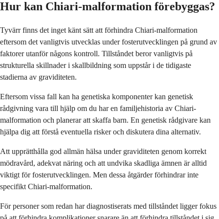
Hur kan Chiari-malformation förebyggas?
Tyvärr finns det inget känt sätt att förhindra Chiari-malformation
eftersom det vanligtvis utvecklas under fosterutvecklingen på grund av
faktorer utanför någons kontroll. Tillståndet beror vanligtvis på
strukturella skillnader i skallbildning som uppstår i de tidigaste
stadierna av graviditeten.
Eftersom vissa fall kan ha genetiska komponenter kan genetisk
rådgivning vara till hjälp om du har en familjehistoria av Chiari-
malformation och planerar att skaffa barn. En genetisk rådgivare kan
hjälpa dig att förstå eventuella risker och diskutera dina alternativ.
Att upprätthålla god allmän hälsa under graviditeten genom korrekt
mödravård, adekvat näring och att undvika skadliga ämnen är alltid
viktigt för fosterutvecklingen. Men dessa åtgärder förhindrar inte
specifikt Chiari-malformation.
För personer som redan har diagnostiserats med tillståndet ligger fokus
på att förhindra komplikationer snarare än att förhindra tillståndet i sig.