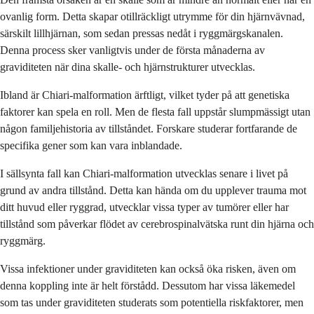
ovanlig form. Detta skapar otillräckligt utrymme för din hjärnvävnad,
särskilt lillhjärnan, som sedan pressas nedåt i ryggmärgskanalen.
Denna process sker vanligtvis under de första månaderna av
graviditeten när dina skalle- och hjärnstrukturer utvecklas.
Ibland är Chiari-malformation ärftligt, vilket tyder på att genetiska
faktorer kan spela en roll. Men de flesta fall uppstår slumpmässigt utan
någon familjehistoria av tillståndet. Forskare studerar fortfarande de
specifika gener som kan vara inblandade.
I sällsynta fall kan Chiari-malformation utvecklas senare i livet på
grund av andra tillstånd. Detta kan hända om du upplever trauma mot
ditt huvud eller ryggrad, utvecklar vissa typer av tumörer eller har
tillstånd som påverkar flödet av cerebrospinalvätska runt din hjärna och
ryggmärg.
Vissa infektioner under graviditeten kan också öka risken, även om
denna koppling inte är helt förstådd. Dessutom har vissa läkemedel
som tas under graviditeten studerats som potentiella riskfaktorer, men