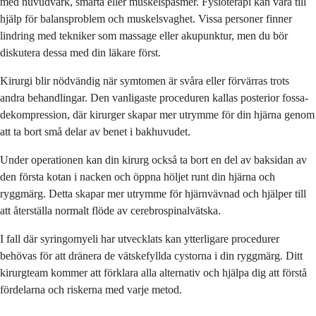
med huvudvärk, smärta eller muskelspasmer. Fysioterapi kan vara till
hjälp för balansproblem och muskelsvaghet. Vissa personer finner
lindring med tekniker som massage eller akupunktur, men du bör
diskutera dessa med din läkare först.
Kirurgi blir nödvändig när symtomen är svåra eller förvärras trots
andra behandlingar. Den vanligaste proceduren kallas posterior fossa-
dekompression, där kirurger skapar mer utrymme för din hjärna genom
att ta bort små delar av benet i bakhuvudet.
Under operationen kan din kirurg också ta bort en del av baksidan av
den första kotan i nacken och öppna höljet runt din hjärna och
ryggmärg. Detta skapar mer utrymme för hjärnvävnad och hjälper till
att återställa normalt flöde av cerebrospinalvätska.
I fall där syringomyeli har utvecklats kan ytterligare procedurer
behövas för att dränera de vätskefyllda cystorna i din ryggmärg. Ditt
kirurgteam kommer att förklara alla alternativ och hjälpa dig att förstå
fördelarna och riskerna med varje metod.