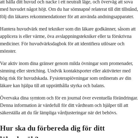
att hålla ditt huvud och nacke i ett neutralt läge, och överväg att sova
med huvudet något höjt. Om du har sömnapné relaterat till ditt tillstånd,
följ din läkares rekommendationer för att använda andningsapparater.
Hantera huvudvärk med tekniker som din läkare godkänner, såsom att
applicera is eller värme, öva avslappningstekniker eller ta förskrivna
mediciner. För huvudvärksdagbok för att identifiera utlösare och
mönster.
Var aktiv inom dina gränser genom milda övningar som promenader,
simning eller stretching. Undvik kontaktsporter eller aktiviteter med
hög risk för huvudskada. Fysioterapiövningar som ordinerats av din
läkare kan hjälpa till att upprätthålla styrka och balans.
Övervaka dina symtom och för en journal över eventuella förändringar.
Denna information är värdefull för ditt vårdteam och hjälper till att
säkerställa att du får lämpliga vårdjusteringar när det behövs.
Hur ska du förbereda dig för ditt