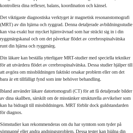
kontrollera dina reflexer, balans, koordination och känsel.
Det viktigaste diagnostiska verktyget är magnetisk resonanstomografi
(MRT) av din hjärna och ryggrad. Denna detaljerade avbildningsstudie
kan visa exakt hur mycket hjärnvävnad som har sträckt sig in i din
ryggmärgskanal och om det påverkar flödet av cerebrospinalvätska
runt din hjärna och ryggmärg.
Din läkare kan beställa ytterligare MRT-studier med speciella tekniker
för att utvärdera flödet av cerebrospinalvätska. Dessa studier hjälper till
att avgöra om missbildningen faktiskt orsakar problem eller om det
bara är ett tillfälligt fynd som inte behöver behandling.
Ibland använder läkare datortomografi (CT) för att få detaljerade bilder
av dina skallben, särskilt om de misstänker strukturella avvikelser som
kan ha bidragit till missbildningen. MRT förblir dock guldstandarden
för diagnos.
Sömstudier kan rekommenderas om du har symtom som tyder på
sömnapné eller andra andningsproblem. Dessa tester kan hjälpa din