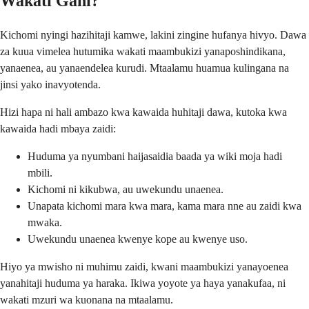
Wakati Gani?
Kichomi nyingi hazihitaji kamwe, lakini zingine hufanya hivyo. Dawa
za kuua vimelea hutumika wakati maambukizi yanaposhindikana,
yanaenea, au yanaendelea kurudi. Mtaalamu huamua kulingana na
jinsi yako inavyotenda.
Hizi hapa ni hali ambazo kwa kawaida huhitaji dawa, kutoka kwa
kawaida hadi mbaya zaidi:
Huduma ya nyumbani haijasaidia baada ya wiki moja hadi
mbili.
Kichomi ni kikubwa, au uwekundu unaenea.
Unapata kichomi mara kwa mara, kama mara nne au zaidi kwa
mwaka.
Uwekundu unaenea kwenye kope au kwenye uso.
Hiyo ya mwisho ni muhimu zaidi, kwani maambukizi yanayoenea
yanahitaji huduma ya haraka. Ikiwa yoyote ya haya yanakufaa, ni
wakati mzuri wa kuonana na mtaalamu.