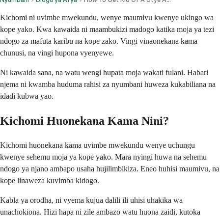
Kichomi ni uvimbe mwekundu, wenye maumivu kwenye ukingo wa
kope yako. Kwa kawaida ni maambukizi madogo katika moja ya tezi
ndogo za mafuta karibu na kope zako. Vingi vinaonekana kama
chunusi, na vingi hupona vyenyewe.
Ni kawaida sana, na watu wengi hupata moja wakati fulani. Habari
njema ni kwamba huduma rahisi za nyumbani huweza kukabiliana na
idadi kubwa yao.
Kichomi Huonekana Kama Nini?
Kichomi huonekana kama uvimbe mwekundu wenye uchungu
kwenye sehemu moja ya kope yako. Mara nyingi huwa na sehemu
ndogo ya njano ambapo usaha hujilimbikiza. Eneo huhisi maumivu, na
kope linaweza kuvimba kidogo.
Kabla ya orodha, ni vyema kujua dalili ili uhisi uhakika wa
unachokiona. Hizi hapa ni zile ambazo watu huona zaidi, kutoka