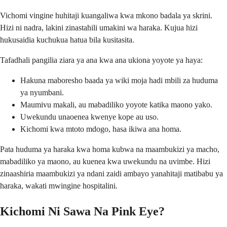
Vichomi vingine huhitaji kuangaliwa kwa mkono badala ya skrini.
Hizi ni nadra, lakini zinastahili umakini wa haraka. Kujua hizi
hukusaidia kuchukua hatua bila kusitasita.
Tafadhali pangilia ziara ya ana kwa ana ukiona yoyote ya haya:
Hakuna maboresho baada ya wiki moja hadi mbili za huduma
ya nyumbani.
Maumivu makali, au mabadiliko yoyote katika maono yako.
Uwekundu unaoenea kwenye kope au uso.
Kichomi kwa mtoto mdogo, hasa ikiwa ana homa.
Pata huduma ya haraka kwa homa kubwa na maambukizi ya macho,
mabadiliko ya maono, au kuenea kwa uwekundu na uvimbe. Hizi
zinaashiria maambukizi ya ndani zaidi ambayo yanahitaji matibabu ya
haraka, wakati mwingine hospitalini.
Kichomi Ni Sawa Na Pink Eye?