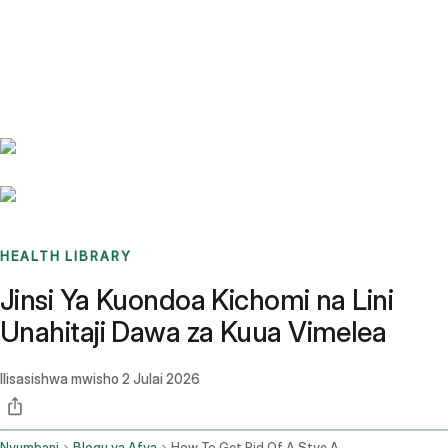
Benchmarks
Stories
FAQ
Sign up / Log in
HEALTH LIBRARY
Jinsi Ya Kuondoa Kichomi na Lini
Unahitaji Dawa za Kuua Vimelea
Ilisasishwa mwisho
2 Julai 2026
Nyumbani
Blogu ya Afya
How To Get Rid Of A Stye And When You Need Antibiotics