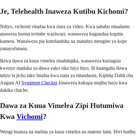
Je, Telehealth Inaweza Kutibu Kichomi?
Ndiyo, vichomi vinafaa kwa ziara ya video. Kwa sababu mtaalamu
anaweza kuona uvimbe waziwazi, wanaweza kugundua kupitia
kamera. Wanaweza pia kutofautisha na matatizo mengine ya kope
yanayofanana.
Ikiwa dawa za kuua vimelea zinahitajika, wanaweza kuziagiza
kwenye maduka ya dawa yako siku hiyo hiyo. Ili kuangalia ikiwa
tatizo la jicho lako linafaa kwa ziara ya mtandaoni, Kipima Dalili cha
August AI
Symptom Checker
kinaweza kukupa majibu hayo kwa
dakika chache.
Dawa za Kuua Vimelea Zipi Hutumiwa
Kwa
Vichomi
?
Wengi huanza na mafuta ya kuua vimelea au matone laini. Hivi hutibu