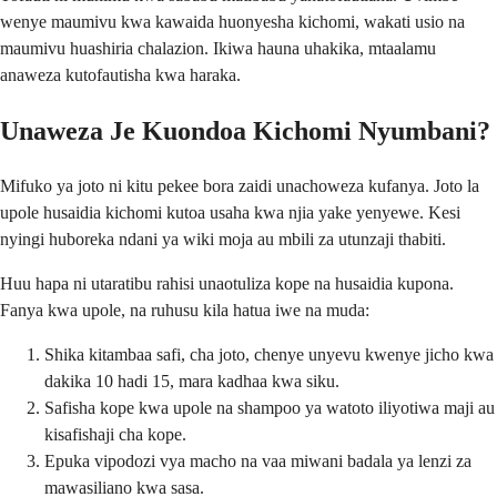
wenye maumivu kwa kawaida huonyesha kichomi, wakati usio na
maumivu huashiria chalazion. Ikiwa hauna uhakika, mtaalamu
anaweza kutofautisha kwa haraka.
Unaweza Je Kuondoa Kichomi Nyumbani?
Mifuko ya joto ni kitu pekee bora zaidi unachoweza kufanya. Joto la
upole husaidia kichomi kutoa usaha kwa njia yake yenyewe. Kesi
nyingi huboreka ndani ya wiki moja au mbili za utunzaji thabiti.
Huu hapa ni utaratibu rahisi unaotuliza kope na husaidia kupona.
Fanya kwa upole, na ruhusu kila hatua iwe na muda:
Shika kitambaa safi, cha joto, chenye unyevu kwenye jicho kwa
dakika 10 hadi 15, mara kadhaa kwa siku.
Safisha kope kwa upole na shampoo ya watoto iliyotiwa maji au
kisafishaji cha kope.
Epuka vipodozi vya macho na vaa miwani badala ya lenzi za
mawasiliano kwa sasa.