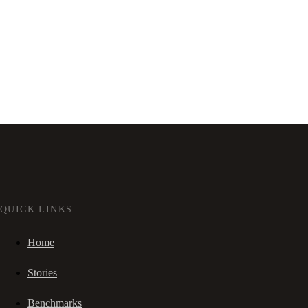
QUICK LINKS
Home
Stories
Benchmarks