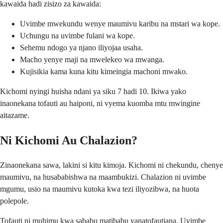
kawaida hadi zisizo za kawaida:
Uvimbe mwekundu wenye maumivu karibu na mstari wa kope.
Uchungu na uvimbe fulani wa kope.
Sehemu ndogo ya njano iliyojaa usaha.
Macho yenye maji na mwelekeo wa mwanga.
Kujisikia kama kuna kitu kimeingia machoni mwako.
Kichomi nyingi huisha ndani ya siku 7 hadi 10. Ikiwa yako
inaonekana tofauti au haiponi, ni vyema kuomba mtu mwingine
aitazame.
Ni Kichomi Au Chalazion?
Zinaonekana sawa, lakini si kitu kimoja. Kichomi ni chekundu, chenye
maumivu, na husababishwa na maambukizi. Chalazion ni uvimbe
mgumu, usio na maumivu kutoka kwa tezi iliyozibwa, na huota
polepole.
Tofauti ni muhimu kwa sababu matibabu yanatofautiana. Uvimbe