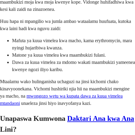
maambukizi moja kwa moja kwenye kope. Vidonge huhifadhiwa kwa
kesi kali zaidi na zinazoenea.
Huu hapa ni mpangilio wa jumla ambao wataalamu huufuata, kutoka
kwa laini hadi kwa nguvu zaidi:
Mafuta ya kuua vimelea kwa macho, kama erythromycin, mara
nyingi hujaribiwa kwanza.
Matone ya kuua vimelea kwa maambukizi fulani.
Dawa za kuua vimelea za mdomo wakati maambukizi yameenea
kwenye ngozi iliyo karibu.
Mtaalamu wako hulinganisha uchaguzi na jinsi kichomi chako
kinavyoonekana. Vichomi hushiriki njia hii na maambukizi mengine
ya macho, na
mwongozo wetu wa kupata dawa za kuua vimelea
mtandaoni
unaeleza jinsi hiyo inavyofanya kazi.
Unapaswa Kumwona
Daktari Ana kwa Ana
Lini?