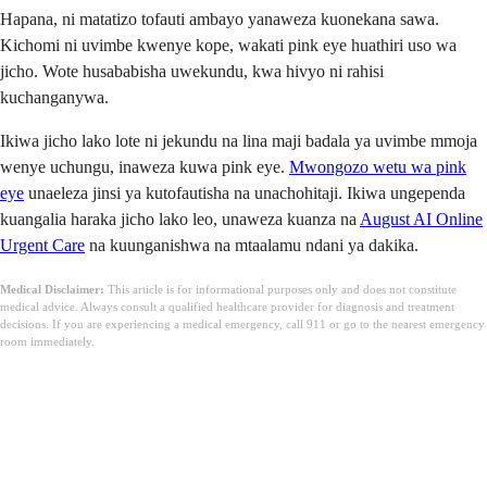
Hapana, ni matatizo tofauti ambayo yanaweza kuonekana sawa.
Kichomi ni uvimbe kwenye kope, wakati pink eye huathiri uso wa
jicho. Wote husababisha uwekundu, kwa hivyo ni rahisi
kuchanganywa.
Ikiwa jicho lako lote ni jekundu na lina maji badala ya uvimbe mmoja
wenye uchungu, inaweza kuwa pink eye.
Mwongozo wetu wa pink
eye
unaeleza jinsi ya kutofautisha na unachohitaji. Ikiwa ungependa
kuangalia haraka jicho lako leo, unaweza kuanza na
August AI Online
Urgent Care
na kuunganishwa na mtaalamu ndani ya dakika.
Medical Disclaimer:
This article is for informational purposes only and does not constitute
medical advice. Always consult a qualified healthcare provider for diagnosis and treatment
decisions. If you are experiencing a medical emergency, call 911 or go to the nearest emergency
room immediately.