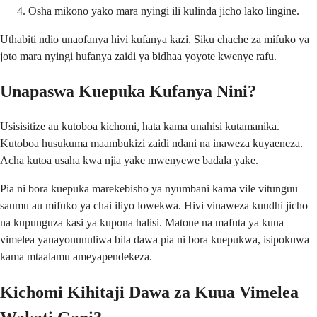
Osha mikono yako mara nyingi ili kulinda jicho lako lingine.
Uthabiti ndio unaofanya hivi kufanya kazi. Siku chache za mifuko ya
joto mara nyingi hufanya zaidi ya bidhaa yoyote kwenye rafu.
Unapaswa Kuepuka Kufanya Nini?
Usisisitize au kutoboa kichomi, hata kama unahisi kutamanika.
Kutoboa husukuma maambukizi zaidi ndani na inaweza kuyaeneza.
Acha kutoa usaha kwa njia yake mwenyewe badala yake.
Pia ni bora kuepuka marekebisho ya nyumbani kama vile vitunguu
saumu au mifuko ya chai iliyo lowekwa. Hivi vinaweza kuudhi jicho
na kupunguza kasi ya kupona halisi. Matone na mafuta ya kuua
vimelea yanayonunuliwa bila dawa pia ni bora kuepukwa, isipokuwa
kama mtaalamu ameyapendekeza.
Kichomi Kihitaji Dawa za Kuua Vimelea