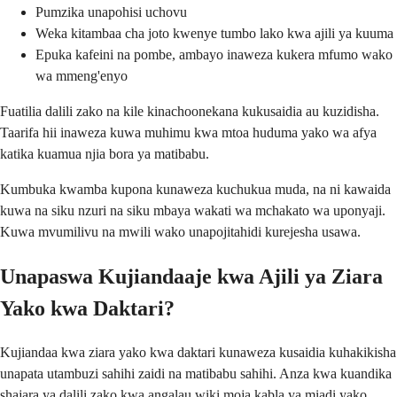
Pumzika unapohisi uchovu
Weka kitambaa cha joto kwenye tumbo lako kwa ajili ya kuuma
Epuka kafeini na pombe, ambayo inaweza kukera mfumo wako
wa mmeng'enyo
Fuatilia dalili zako na kile kinachoonekana kukusaidia au kuzidisha.
Taarifa hii inaweza kuwa muhimu kwa mtoa huduma yako wa afya
katika kuamua njia bora ya matibabu.
Kumbuka kwamba kupona kunaweza kuchukua muda, na ni kawaida
kuwa na siku nzuri na siku mbaya wakati wa mchakato wa uponyaji.
Kuwa mvumilivu na mwili wako unapojitahidi kurejesha usawa.
Unapaswa Kujiandaaje kwa Ajili ya Ziara
Yako kwa Daktari?
Kujiandaa kwa ziara yako kwa daktari kunaweza kusaidia kuhakikisha
unapata utambuzi sahihi zaidi na matibabu sahihi. Anza kwa kuandika
shajara ya dalili zako kwa angalau wiki moja kabla ya miadi yako.