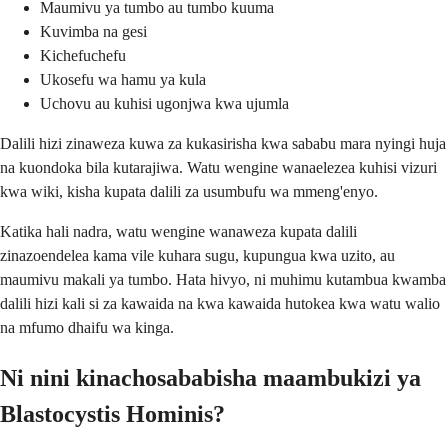
Maumivu ya tumbo au tumbo kuuma
Kuvimba na gesi
Kichefuchefu
Ukosefu wa hamu ya kula
Uchovu au kuhisi ugonjwa kwa ujumla
Dalili hizi zinaweza kuwa za kukasirisha kwa sababu mara nyingi huja
na kuondoka bila kutarajiwa. Watu wengine wanaelezea kuhisi vizuri
kwa wiki, kisha kupata dalili za usumbufu wa mmeng'enyo.
Katika hali nadra, watu wengine wanaweza kupata dalili
zinazoendelea kama vile kuhara sugu, kupungua kwa uzito, au
maumivu makali ya tumbo. Hata hivyo, ni muhimu kutambua kwamba
dalili hizi kali si za kawaida na kwa kawaida hutokea kwa watu walio
na mfumo dhaifu wa kinga.
Ni nini kinachosababisha maambukizi ya
Blastocystis Hominis?