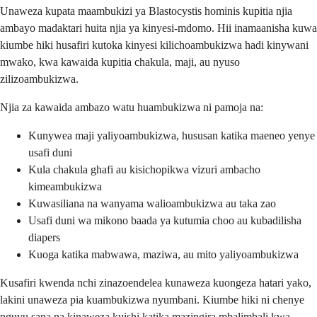
Unaweza kupata maambukizi ya Blastocystis hominis kupitia njia
ambayo madaktari huita njia ya kinyesi-mdomo. Hii inamaanisha kuwa
kiumbe hiki husafiri kutoka kinyesi kilichoambukizwa hadi kinywani
mwako, kwa kawaida kupitia chakula, maji, au nyuso
zilizoambukizwa.
Njia za kawaida ambazo watu huambukizwa ni pamoja na:
Kunywea maji yaliyoambukizwa, hususan katika maeneo yenye
usafi duni
Kula chakula ghafi au kisichopikwa vizuri ambacho
kimeambukizwa
Kuwasiliana na wanyama walioambukizwa au taka zao
Usafi duni wa mikono baada ya kutumia choo au kubadilisha
diapers
Kuoga katika mabwawa, maziwa, au mito yaliyoambukizwa
Kusafiri kwenda nchi zinazoendelea kunaweza kuongeza hatari yako,
lakini unaweza pia kuambukizwa nyumbani. Kiumbe hiki ni chenye
nguvu sana na kinaweza kuishi katika mazingira mbalimbali kwa