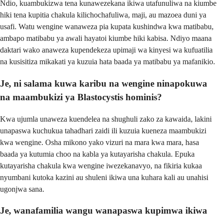
Ndio, kuambukizwa tena kunawezekana ikiwa utafunuliwa na kiumbe
hiki tena kupitia chakula kilichochafuliwa, maji, au mazoea duni ya
usafi. Watu wengine wanaweza pia kupata kushindwa kwa matibabu,
ambapo matibabu ya awali hayatoi kiumbe hiki kabisa. Ndiyo maana
daktari wako anaweza kupendekeza upimaji wa kinyesi wa kufuatilia
na kusisitiza mikakati ya kuzuia hata baada ya matibabu ya mafanikio.
Je, ni salama kuwa karibu na wengine ninapokuwa
na maambukizi ya Blastocystis hominis?
Kwa ujumla unaweza kuendelea na shughuli zako za kawaida, lakini
unapaswa kuchukua tahadhari zaidi ili kuzuia kueneza maambukizi
kwa wengine. Osha mikono yako vizuri na mara kwa mara, hasa
baada ya kutumia choo na kabla ya kutayarisha chakula. Epuka
kutayarisha chakula kwa wengine iwezekanavyo, na fikiria kukaa
nyumbani kutoka kazini au shuleni ikiwa una kuhara kali au unahisi
ugonjwa sana.
Je, wanafamilia wangu wanapaswa kupimwa ikiwa