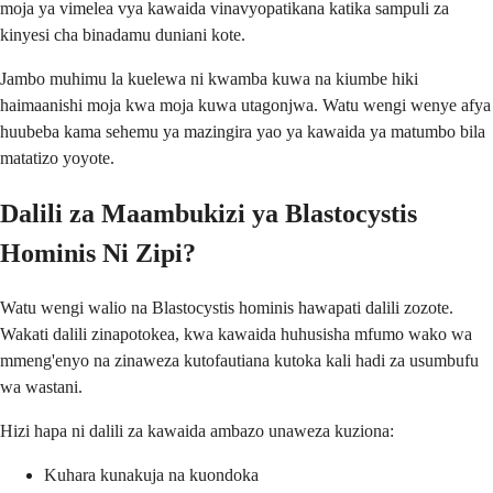
moja ya vimelea vya kawaida vinavyopatikana katika sampuli za
kinyesi cha binadamu duniani kote.
Jambo muhimu la kuelewa ni kwamba kuwa na kiumbe hiki
haimaanishi moja kwa moja kuwa utagonjwa. Watu wengi wenye afya
huubeba kama sehemu ya mazingira yao ya kawaida ya matumbo bila
matatizo yoyote.
Dalili za Maambukizi ya Blastocystis
Hominis Ni Zipi?
Watu wengi walio na Blastocystis hominis hawapati dalili zozote.
Wakati dalili zinapotokea, kwa kawaida huhusisha mfumo wako wa
mmeng'enyo na zinaweza kutofautiana kutoka kali hadi za usumbufu
wa wastani.
Hizi hapa ni dalili za kawaida ambazo unaweza kuziona:
Kuhara kunakuja na kuondoka