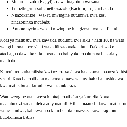
Metronidazole (Flagyl) - dawa inayotumiwa sana
Trimethoprim-sulfamethoxazole (Bactrim) - njia mbadala
Nitazoxanide - wakati mwingine hutumiwa kwa kesi
zinazopinga matibabu
Paromomycin - wakati mwingine huagizwa kwa hali fulani
Kozi ya matibabu kwa kawaida hudumu kwa siku 7 hadi 10, na watu
wengi huona uboreshaji wa dalili zao wakati huu. Daktari wako
atachagua dawa bora kulingana na hali yako maalum na historia ya
matibabu.
Ni muhimu kukamilisha kozi nzima ya dawa hata kama unaanza kuhisi
vizuri. Kuacha matibabu mapema kunaweza kusababisha kushindwa
kwa matibabu au kurudi kwa maambukizi.
Watu wengine wanaweza kuhitaji matibabu ya kurudia ikiwa
maambukizi yanaendelea au yanarudi. Hii haimaanishi kuwa matibabu
yameshindwa, bali kwamba kiumbe hiki kinaweza kuwa kigumu
kutokomeza kabisa.