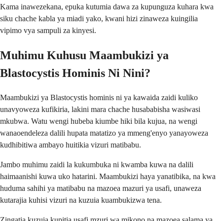
Kama inawezekana, epuka kutumia dawa za kupunguza kuhara kwa
siku chache kabla ya miadi yako, kwani hizi zinaweza kuingilia
vipimo vya sampuli za kinyesi.
Muhimu Kuhusu Maambukizi ya
Blastocystis Hominis Ni Nini?
Maambukizi ya Blastocystis hominis ni ya kawaida zaidi kuliko
unavyoweza kufikiria, lakini mara chache husababisha wasiwasi
mkubwa. Watu wengi hubeba kiumbe hiki bila kujua, na wengi
wanaoendeleza dalili hupata matatizo ya mmeng'enyo yanayoweza
kudhibitiwa ambayo huitikia vizuri matibabu.
Jambo muhimu zaidi la kukumbuka ni kwamba kuwa na dalili
haimaanishi kuwa uko hatarini. Maambukizi haya yanatibika, na kwa
huduma sahihi ya matibabu na mazoea mazuri ya usafi, unaweza
kutarajia kuhisi vizuri na kuzuia kuambukizwa tena.
Zingatia kuzuia kupitia usafi mzuri wa mikono na mazoea salama ya