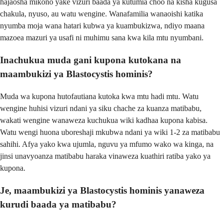
hajaosha mikono yake vizuri baada ya kutumia choo na kisha kugusa
chakula, nyuso, au watu wengine. Wanafamilia wanaoishi katika
nyumba moja wana hatari kubwa ya kuambukizwa, ndiyo maana
mazoea mazuri ya usafi ni muhimu sana kwa kila mtu nyumbani.
Inachukua muda gani kupona kutokana na
maambukizi ya Blastocystis hominis?
Muda wa kupona hutofautiana kutoka kwa mtu hadi mtu. Watu
wengine huhisi vizuri ndani ya siku chache za kuanza matibabu,
wakati wengine wanaweza kuchukua wiki kadhaa kupona kabisa.
Watu wengi huona uboreshaji mkubwa ndani ya wiki 1-2 za matibabu
sahihi. Afya yako kwa ujumla, nguvu ya mfumo wako wa kinga, na
jinsi unavyoanza matibabu haraka vinaweza kuathiri ratiba yako ya
kupona.
Je, maambukizi ya Blastocystis hominis yanaweza
kurudi baada ya matibabu?