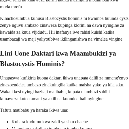
muda mrefu.
Kinachosumbua kuhusu Blastocystis hominis ni kwamba huunda cysts
zenye nguvu ambazo zinaweza kupinga klorini na dawa nyingine za
kawaida za kuua vijidudu. Hii inafanya iwe rahisi kuishi katika
usambazaji wa maji yaliyotibiwa ikilinganishwa na vimelea vingine.
Lini Uone Daktari kwa Maambukizi ya
Blastocystis Hominis?
Unapaswa kufikiria kuona daktari ikiwa unapata dalili za mmeng'enyo
zinazoendelea ambazo zinakuingilia katika maisha yako ya kila siku.
Wakati kesi nyingi hazitaji matibabu, kupata utambuzi sahihi
kunaweza kutoa amani ya akili na kuondoa hali nyingine.
Tafuta matibabu ya haraka ikiwa una:
Kuhara kudumu kwa zaidi ya siku chache
Maumivu makali ya tumbo au tumbo kuuma