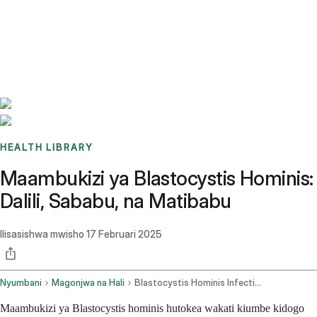
Benchmarks
Stories
FAQ
Sign up / Log in
HEALTH LIBRARY
Maambukizi ya Blastocystis Hominis:
Dalili, Sababu, na Matibabu
Ilisasishwa mwisho
17 Februari 2025
Nyumbani
Magonjwa na Hali
Blastocystis Hominis Infection
Maambukizi ya Blastocystis hominis hutokea wakati kiumbe kidogo