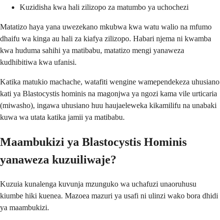
Kuzidisha kwa hali zilizopo za matumbo ya uchochezi
Matatizo haya yana uwezekano mkubwa kwa watu walio na mfumo
dhaifu wa kinga au hali za kiafya zilizopo. Habari njema ni kwamba
kwa huduma sahihi ya matibabu, matatizo mengi yanaweza
kudhibitiwa kwa ufanisi.
Katika matukio machache, watafiti wengine wamependekeza uhusiano
kati ya Blastocystis hominis na magonjwa ya ngozi kama vile urticaria
(miwasho), ingawa uhusiano huu haujaeleweka kikamilifu na unabaki
kuwa wa utata katika jamii ya matibabu.
Maambukizi ya Blastocystis Hominis
yanaweza kuzuiliwaje?
Kuzuia kunalenga kuvunja mzunguko wa uchafuzi unaoruhusu
kiumbe hiki kuenea. Mazoea mazuri ya usafi ni ulinzi wako bora dhidi
ya maambukizi.