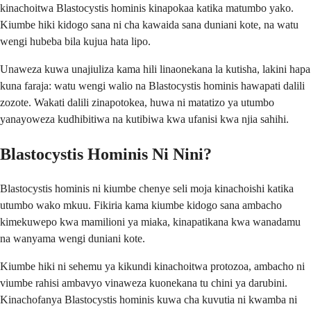
kinachoitwa Blastocystis hominis kinapokaa katika matumbo yako.
Kiumbe hiki kidogo sana ni cha kawaida sana duniani kote, na watu
wengi hubeba bila kujua hata lipo.
Unaweza kuwa unajiuliza kama hili linaonekana la kutisha, lakini hapa
kuna faraja: watu wengi walio na Blastocystis hominis hawapati dalili
zozote. Wakati dalili zinapotokea, huwa ni matatizo ya utumbo
yanayoweza kudhibitiwa na kutibiwa kwa ufanisi kwa njia sahihi.
Blastocystis Hominis Ni Nini?
Blastocystis hominis ni kiumbe chenye seli moja kinachoishi katika
utumbo wako mkuu. Fikiria kama kiumbe kidogo sana ambacho
kimekuwepo kwa mamilioni ya miaka, kinapatikana kwa wanadamu
na wanyama wengi duniani kote.
Kiumbe hiki ni sehemu ya kikundi kinachoitwa protozoa, ambacho ni
viumbe rahisi ambavyo vinaweza kuonekana tu chini ya darubini.
Kinachofanya Blastocystis hominis kuwa cha kuvutia ni kwamba ni