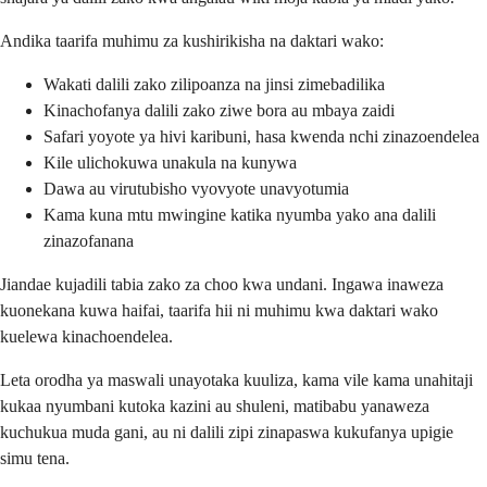
Andika taarifa muhimu za kushirikisha na daktari wako:
Wakati dalili zako zilipoanza na jinsi zimebadilika
Kinachofanya dalili zako ziwe bora au mbaya zaidi
Safari yoyote ya hivi karibuni, hasa kwenda nchi zinazoendelea
Kile ulichokuwa unakula na kunywa
Dawa au virutubisho vyovyote unavyotumia
Kama kuna mtu mwingine katika nyumba yako ana dalili
zinazofanana
Jiandae kujadili tabia zako za choo kwa undani. Ingawa inaweza
kuonekana kuwa haifai, taarifa hii ni muhimu kwa daktari wako
kuelewa kinachoendelea.
Leta orodha ya maswali unayotaka kuuliza, kama vile kama unahitaji
kukaa nyumbani kutoka kazini au shuleni, matibabu yanaweza
kuchukua muda gani, au ni dalili zipi zinapaswa kukufanya upigie
simu tena.