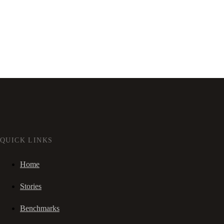
QUICK LINKS
Home
Stories
Benchmarks