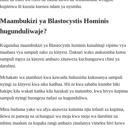
kupimwa ili kuzuia kuenea ndani ya nyumba.
Maambukizi ya Blastocystis Hominis
hugunduliwaje?
Kugundua maambukizi ya Blastocystis hominis kunahitaji vipimo vya
maabara vya sampuli zako za kinyesi. Daktari wako atakuomba kutoa
sampuli mpya za kinyesi ambazo zinaweza kuchunguzwa chini ya
darubini.
Mchakato wa utambuzi kwa kawaida huhusisha kukusanya sampuli
nyingi za kinyesi kwa siku kadhaa. Hii ni kwa sababu kiumbe hiki
hakipo kila wakati katika kila harakati ya matumbo, kwa hivyo kupima
sampuli nyingi huongeza nafasi za kugunduliwa.
Mtoa huduma yako wa afya anaweza kutumia njia tofauti za kupima,
ikiwa ni pamoja na uchunguzi wa moja kwa moja wa darubini na
mbinu maalum za kupaka rangi ambazo zinafanya vimelea hivi kuwa