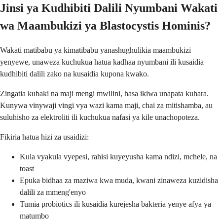
Jinsi ya Kudhibiti Dalili Nyumbani Wakati
wa Maambukizi ya Blastocystis Hominis?
Wakati matibabu ya kimatibabu yanashughulikia maambukizi
yenyewe, unaweza kuchukua hatua kadhaa nyumbani ili kusaidia
kudhibiti dalili zako na kusaidia kupona kwako.
Zingatia kubaki na maji mengi mwilini, hasa ikiwa unapata kuhara.
Kunywa vinywaji vingi vya wazi kama maji, chai za mitishamba, au
suluhisho za elektroliti ili kuchukua nafasi ya kile unachopoteza.
Fikiria hatua hizi za usaidizi:
Kula vyakula vyepesi, rahisi kuyeyusha kama ndizi, mchele, na
toast
Epuka bidhaa za maziwa kwa muda, kwani zinaweza kuzidisha
dalili za mmeng'enyo
Tumia probiotics ili kusaidia kurejesha bakteria yenye afya ya
matumbo