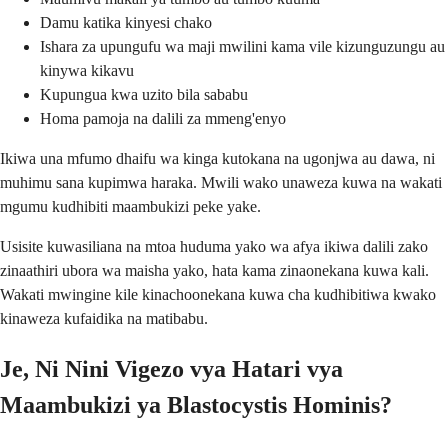
Damu katika kinyesi chako
Ishara za upungufu wa maji mwilini kama vile kizunguzungu au
kinywa kikavu
Kupungua kwa uzito bila sababu
Homa pamoja na dalili za mmeng'enyo
Ikiwa una mfumo dhaifu wa kinga kutokana na ugonjwa au dawa, ni
muhimu sana kupimwa haraka. Mwili wako unaweza kuwa na wakati
mgumu kudhibiti maambukizi peke yake.
Usisite kuwasiliana na mtoa huduma yako wa afya ikiwa dalili zako
zinaathiri ubora wa maisha yako, hata kama zinaonekana kuwa kali.
Wakati mwingine kile kinachoonekana kuwa cha kudhibitiwa kwako
kinaweza kufaidika na matibabu.
Je, Ni Nini Vigezo vya Hatari vya
Maambukizi ya Blastocystis Hominis?