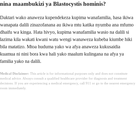
nina maambukizi ya Blastocystis hominis?
Daktari wako anaweza kupendekeza kupima wanafamilia, hasa ikiwa
wanapata dalili zinazofanana au ikiwa mtu katika nyumba ana mfumo
dhaifu wa kinga. Hata hivyo, kupima wanafamilia wasio na dalili si
lazima kila wakati kwani watu wengi wanaweza kubeba kiumbe hiki
bila matatizo. Mtoa huduma yako wa afya anaweza kukusaidia
kuamua ni nini bora kwa hali yako maalum kulingana na afya ya
familia yako na dalili.
Medical Disclaimer:
This article is for informational purposes only and does not constitute
medical advice. Always consult a qualified healthcare provider for diagnosis and treatment
decisions. If you are experiencing a medical emergency, call 911 or go to the nearest emergency
room immediately.