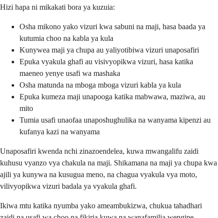
Hizi hapa ni mikakati bora ya kuzuia:
Osha mikono yako vizuri kwa sabuni na maji, hasa baada ya
kutumia choo na kabla ya kula
Kunywea maji ya chupa au yaliyotibiwa vizuri unaposafiri
Epuka vyakula ghafi au visivyopikwa vizuri, hasa katika
maeneo yenye usafi wa mashaka
Osha matunda na mboga mboga vizuri kabla ya kula
Epuka kumeza maji unapooga katika mabwawa, maziwa, au
mito
Tumia usafi unaofaa unaposhughulika na wanyama kipenzi au
kufanya kazi na wanyama
Unaposafiri kwenda nchi zinazoendelea, kuwa mwangalifu zaidi
kuhusu vyanzo vya chakula na maji. Shikamana na maji ya chupa kwa
ajili ya kunywa na kusugua meno, na chagua vyakula vya moto,
vilivyopikwa vizuri badala ya vyakula ghafi.
Ikiwa mtu katika nyumba yako ameambukizwa, chukua tahadhari
zaidi na usafi wa choo na fikiria kuwa na wanafamilia wengine