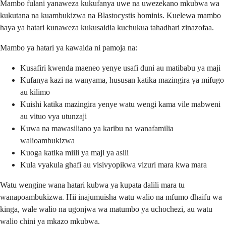
Mambo fulani yanaweza kukufanya uwe na uwezekano mkubwa wa
kukutana na kuambukizwa na Blastocystis hominis. Kuelewa mambo
haya ya hatari kunaweza kukusaidia kuchukua tahadhari zinazofaa.
Mambo ya hatari ya kawaida ni pamoja na:
Kusafiri kwenda maeneo yenye usafi duni au matibabu ya maji
Kufanya kazi na wanyama, hususan katika mazingira ya mifugo
au kilimo
Kuishi katika mazingira yenye watu wengi kama vile mabweni
au vituo vya utunzaji
Kuwa na mawasiliano ya karibu na wanafamilia
walioambukizwa
Kuoga katika miili ya maji ya asili
Kula vyakula ghafi au visivyopikwa vizuri mara kwa mara
Watu wengine wana hatari kubwa ya kupata dalili mara tu
wanapoambukizwa. Hii inajumuisha watu walio na mfumo dhaifu wa
kinga, wale walio na ugonjwa wa matumbo ya uchochezi, au watu
walio chini ya mkazo mkubwa.