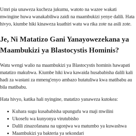
Umri pia unaweza kucheza jukumu, watoto na wazee wakati
mwingine huwa wanakabiliwa zaidi na maambukizi yenye dalili. Hata
hivyo, kiumbe hiki kinaweza kuathiri watu wa rika zote na asili zote.
Je, Ni Matatizo Gani Yanayowezekana ya
Maambukizi ya Blastocystis Hominis?
Watu wengi walio na maambukizi ya Blastocystis hominis hawapati
matatizo makubwa. Kiumbe hiki kwa kawaida husababisha dalili kali
hadi za wastani za mmeng'enyo ambazo hutatuliwa kwa matibabu au
bila matibabu.
Hata hivyo, katika hali nyingine, matatizo yanaweza kutokea:
Kuhara sugu kusababisha upungufu wa maji mwilini
Ukosefu wa kunyonya virutubisho
Dalili zinazofanana na ugonjwa wa matumbo ya kuwashwa
Maambukizi ya bakteria ya sekondari