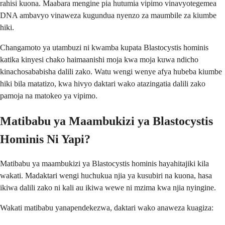
rahisi kuona. Maabara mengine pia hutumia vipimo vinavyotegemea
DNA ambavyo vinaweza kugundua nyenzo za maumbile za kiumbe
hiki.
Changamoto ya utambuzi ni kwamba kupata Blastocystis hominis
katika kinyesi chako haimaanishi moja kwa moja kuwa ndicho
kinachosababisha dalili zako. Watu wengi wenye afya hubeba kiumbe
hiki bila matatizo, kwa hivyo daktari wako atazingatia dalili zako
pamoja na matokeo ya vipimo.
Matibabu ya Maambukizi ya Blastocystis
Hominis Ni Yapi?
Matibabu ya maambukizi ya Blastocystis hominis hayahitajiki kila
wakati. Madaktari wengi huchukua njia ya kusubiri na kuona, hasa
ikiwa dalili zako ni kali au ikiwa wewe ni mzima kwa njia nyingine.
Wakati matibabu yanapendekezwa, daktari wako anaweza kuagiza: