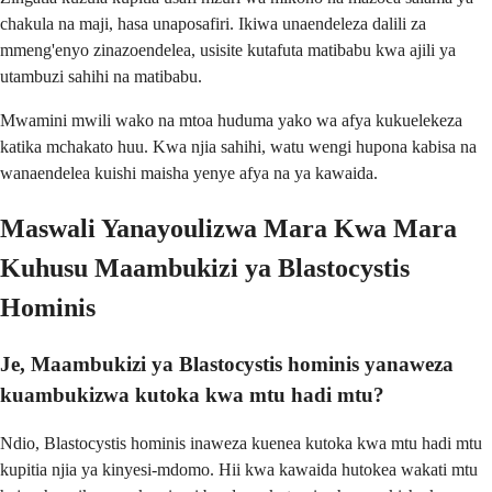
chakula na maji, hasa unaposafiri. Ikiwa unaendeleza dalili za
mmeng'enyo zinazoendelea, usisite kutafuta matibabu kwa ajili ya
utambuzi sahihi na matibabu.
Mwamini mwili wako na mtoa huduma yako wa afya kukuelekeza
katika mchakato huu. Kwa njia sahihi, watu wengi hupona kabisa na
wanaendelea kuishi maisha yenye afya na ya kawaida.
Maswali Yanayoulizwa Mara Kwa Mara
Kuhusu Maambukizi ya Blastocystis
Hominis
Je, Maambukizi ya Blastocystis hominis yanaweza
kuambukizwa kutoka kwa mtu hadi mtu?
Ndio, Blastocystis hominis inaweza kuenea kutoka kwa mtu hadi mtu
kupitia njia ya kinyesi-mdomo. Hii kwa kawaida hutokea wakati mtu