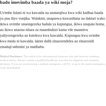
bado imevimba baada ya wiki moja?
Uvimbe fulani ni wa kawaida na unatarajiwa kwa wiki kadhaa baada
ya pua iliyo vunjika. Walakini, unapaswa kuwasiliana na daktari wako
ikiwa uvimbe unaongezeka badala ya kupungua, ikiwa unapata homa,
au ikiwa unaona ishara za maambukizi kama vile maumivu
yaliyoongezeka au kutokwa kwa kawaida. Kupungua kwa uvimbe
kwa muda ni kawaida, lakini dalili zinazoendelea au zinazozidi
zinaitaji tathmini ya matibabu.
Medical Disclaimer:
This article is for informational purposes only and does not constitute
medical advice. Always consult a qualified healthcare provider for diagnosis and treatment
decisions. If you are experiencing a medical emergency, call 911 or go to the nearest emergency
room immediately.