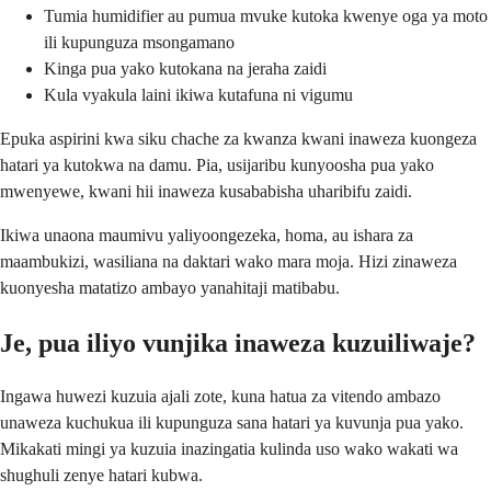
Tumia humidifier au pumua mvuke kutoka kwenye oga ya moto
ili kupunguza msongamano
Kinga pua yako kutokana na jeraha zaidi
Kula vyakula laini ikiwa kutafuna ni vigumu
Epuka aspirini kwa siku chache za kwanza kwani inaweza kuongeza
hatari ya kutokwa na damu. Pia, usijaribu kunyoosha pua yako
mwenyewe, kwani hii inaweza kusababisha uharibifu zaidi.
Ikiwa unaona maumivu yaliyoongezeka, homa, au ishara za
maambukizi, wasiliana na daktari wako mara moja. Hizi zinaweza
kuonyesha matatizo ambayo yanahitaji matibabu.
Je, pua iliyo vunjika inaweza kuzuiliwaje?
Ingawa huwezi kuzuia ajali zote, kuna hatua za vitendo ambazo
unaweza kuchukua ili kupunguza sana hatari ya kuvunja pua yako.
Mikakati mingi ya kuzuia inazingatia kulinda uso wako wakati wa
shughuli zenye hatari kubwa.