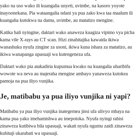
yako na uso wako ili kuangalia unyeti, uvimbe, na kasoro yoyote
inayoonekana. Pia wataangalia ndani ya pua zako kwa taa maalum ili
kuangalia kutokwa na damu, uvimbe, au matatizo mengine.
Katika hali nyingine, daktari wako anaweza kuagiza vipimo vya picha
kama vile X-rays au CT scan. Hizi zinahitajika kawaida ikiwa
wanashuku nyufa zingine za usoni, ikiwa kuna ishara za matatizo, au
ikiwa wanapanga upasuaji wa kutengeneza ufa.
Daktari wako pia atakadiria kupumua kwako na kuangalia uharibifu
wowote wa neva au majeraha mengine ambayo yanaweza kutokea
pamoja na pua iliyo vunjika.
Je, matibabu ya pua iliyo vunjika ni yapi?
Matibabu ya pua iliyo vunjika inategemea jinsi ufa ulivyo mbaya na
kama pua yako imehamishwa au imepotoka. Nyufa nyingi rahisi
zinaweza kutibiwa bila upasuaji, wakati nyufa ngumu zaidi zinaweza
kuhitaji ukarabati wa upasuaji.