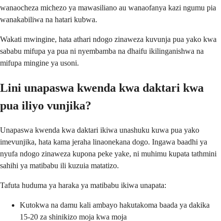
wanaocheza michezo ya mawasiliano au wanaofanya kazi ngumu pia
wanakabiliwa na hatari kubwa.
Wakati mwingine, hata athari ndogo zinaweza kuvunja pua yako kwa
sababu mifupa ya pua ni nyembamba na dhaifu ikilinganishwa na
mifupa mingine ya usoni.
Lini unapaswa kwenda kwa daktari kwa
pua iliyo vunjika?
Unapaswa kwenda kwa daktari ikiwa unashuku kuwa pua yako
imevunjika, hata kama jeraha linaonekana dogo. Ingawa baadhi ya
nyufa ndogo zinaweza kupona peke yake, ni muhimu kupata tathmini
sahihi ya matibabu ili kuzuia matatizo.
Tafuta huduma ya haraka ya matibabu ikiwa unapata:
Kutokwa na damu kali ambayo hakutakoma baada ya dakika
15-20 za shinikizo moja kwa moja