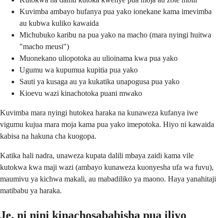
Kuvimba ambayo hufanya pua yako ionekane kama imevimba
au kubwa kuliko kawaida
Michubuko karibu na pua yako na macho (mara nyingi huitwa
"macho meusi")
Muonekano uliopotoka au ulioinama kwa pua yako
Ugumu wa kupumua kupitia pua yako
Sauti ya kusaga au ya kukatika unapogusa pua yako
Kioevu wazi kinachotoka puani mwako
Kuvimba mara nyingi hutokea haraka na kunaweza kufanya iwe
vigumu kujua mara moja kama pua yako imepotoka. Hiyo ni kawaida
kabisa na hakuna cha kuogopa.
Katika hali nadra, unaweza kupata dalili mbaya zaidi kama vile
kutokwa kwa maji wazi (ambayo kunaweza kuonyesha ufa wa fuvu),
maumivu ya kichwa makali, au mabadiliko ya maono. Haya yanahitaji
matibabu ya haraka.
Je, ni nini kinachosababisha pua iliyo