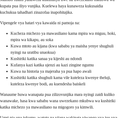
kupata pua iliyo vunjika. Kuelewa haya kunaweza kukusaidia
kuchukua tahadhari zinazofaa inapohitajika.
Vipengele vya hatari vya kawaida ni pamoja na:
Kucheza michezo ya mawasiliano kama mpira wa miguu, hoki,
mpira wa kikapu, au soka
Kuwa mtoto au kijana (kwa sababu ya maisha yenye shughuli
nyingi na uratibu unaokua)
Kushiriki katika sanaa ya kijeshi au ndondi
Kufanya kazi katika ujenzi au kazi zingine ngumu
Kuwa na historia ya majeraha ya pua hapo awali
Kushiriki katika shughuli kama vile kuteleza kwenye theluji,
kuteleza kwenye bodi, au kuendesha baiskeli
Wanaume huwa wanapata pua zilizovunjika mara nyingi zaidi kuliko
wanawake, hasa kwa sababu wana uwezekano mkubwa wa kushiriki
katika michezo ya mawasiliano na migogoro ya kimwili.
Umri pia una jukumu, watoto na vijana wakipata viwango vya juu vya