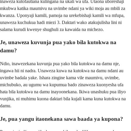
inaweza kutofautiana kulingana na ukali wa ufa. Utaona uboreshaji
mkubwa katika maumivu na uvimbe ndani ya wiki moja au mbili za
kwanza. Uponyaji kamili, pamoja na urekebishaji kamili wa mfupa,
unaweza kuchukua hadi miezi 3. Daktari wako atakujulisha lini ni
salama kurudi kwenye shughuli za kawaida na michezo.
Je, unaweza kuvunja pua yako bila kutokwa na
damu?
Ndio, inawezekana kuvunja pua yako bila kutokwa na damu nje,
ingawa hii ni nadra. Unaweza kuwa na kutokwa na damu ndani au
uvimbe badala yake. Ishara zingine kama vile maumivu, uvimbe,
michubuko, au ugumu wa kupumua bado zinaweza kuonyesha ufa
hata bila kutokwa na damu inayoonekana. Ikiwa unashuku pua iliyo
vunjika, ni muhimu kuona daktari bila kujali kama kuna kutokwa na
damu.
Je, pua yangu itaonekana sawa baada ya kupona?