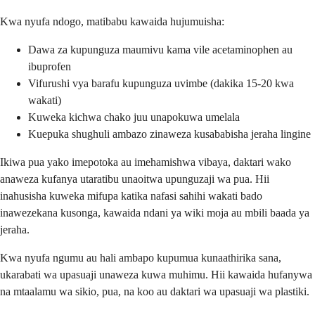
Kwa nyufa ndogo, matibabu kawaida hujumuisha:
Dawa za kupunguza maumivu kama vile acetaminophen au
ibuprofen
Vifurushi vya barafu kupunguza uvimbe (dakika 15-20 kwa
wakati)
Kuweka kichwa chako juu unapokuwa umelala
Kuepuka shughuli ambazo zinaweza kusababisha jeraha lingine
Ikiwa pua yako imepotoka au imehamishwa vibaya, daktari wako
anaweza kufanya utaratibu unaoitwa upunguzaji wa pua. Hii
inahusisha kuweka mifupa katika nafasi sahihi wakati bado
inawezekana kusonga, kawaida ndani ya wiki moja au mbili baada ya
jeraha.
Kwa nyufa ngumu au hali ambapo kupumua kunaathirika sana,
ukarabati wa upasuaji unaweza kuwa muhimu. Hii kawaida hufanywa
na mtaalamu wa sikio, pua, na koo au daktari wa upasuaji wa plastiki.