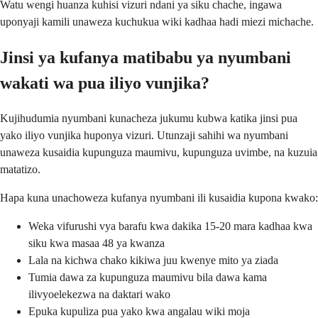
Watu wengi huanza kuhisi vizuri ndani ya siku chache, ingawa
uponyaji kamili unaweza kuchukua wiki kadhaa hadi miezi michache.
Jinsi ya kufanya matibabu ya nyumbani
wakati wa pua iliyo vunjika?
Kujihudumia nyumbani kunacheza jukumu kubwa katika jinsi pua
yako iliyo vunjika huponya vizuri. Utunzaji sahihi wa nyumbani
unaweza kusaidia kupunguza maumivu, kupunguza uvimbe, na kuzuia
matatizo.
Hapa kuna unachoweza kufanya nyumbani ili kusaidia kupona kwako:
Weka vifurushi vya barafu kwa dakika 15-20 mara kadhaa kwa
siku kwa masaa 48 ya kwanza
Lala na kichwa chako kikiwa juu kwenye mito ya ziada
Tumia dawa za kupunguza maumivu bila dawa kama
ilivyoelekezwa na daktari wako
Epuka kupuliza pua yako kwa angalau wiki moja