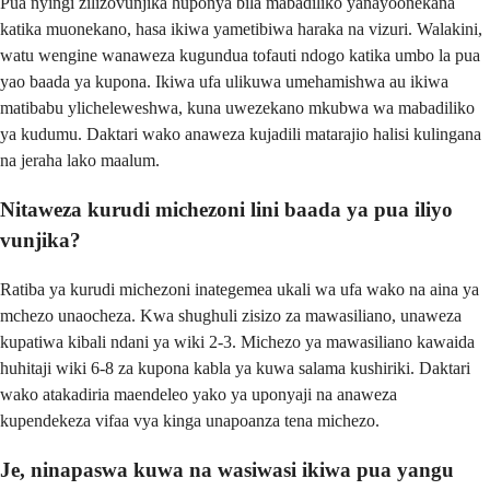
Pua nyingi zilizovunjika huponya bila mabadiliko yanayoonekana
katika muonekano, hasa ikiwa yametibiwa haraka na vizuri. Walakini,
watu wengine wanaweza kugundua tofauti ndogo katika umbo la pua
yao baada ya kupona. Ikiwa ufa ulikuwa umehamishwa au ikiwa
matibabu ylicheleweshwa, kuna uwezekano mkubwa wa mabadiliko
ya kudumu. Daktari wako anaweza kujadili matarajio halisi kulingana
na jeraha lako maalum.
Nitaweza kurudi michezoni lini baada ya pua iliyo
vunjika?
Ratiba ya kurudi michezoni inategemea ukali wa ufa wako na aina ya
mchezo unaocheza. Kwa shughuli zisizo za mawasiliano, unaweza
kupatiwa kibali ndani ya wiki 2-3. Michezo ya mawasiliano kawaida
huhitaji wiki 6-8 za kupona kabla ya kuwa salama kushiriki. Daktari
wako atakadiria maendeleo yako ya uponyaji na anaweza
kupendekeza vifaa vya kinga unapoanza tena michezo.
Je, ninapaswa kuwa na wasiwasi ikiwa pua yangu