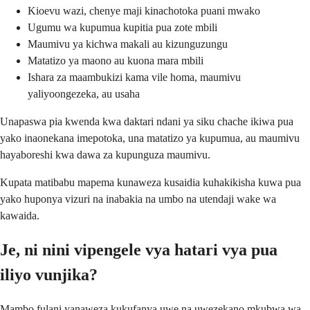
Kioevu wazi, chenye maji kinachotoka puani mwako
Ugumu wa kupumua kupitia pua zote mbili
Maumivu ya kichwa makali au kizunguzungu
Matatizo ya maono au kuona mara mbili
Ishara za maambukizi kama vile homa, maumivu
yaliyoongezeka, au usaha
Unapaswa pia kwenda kwa daktari ndani ya siku chache ikiwa pua
yako inaonekana imepotoka, una matatizo ya kupumua, au maumivu
hayaboreshi kwa dawa za kupunguza maumivu.
Kupata matibabu mapema kunaweza kusaidia kuhakikisha kuwa pua
yako huponya vizuri na inabakia na umbo na utendaji wake wa
kawaida.
Je, ni nini vipengele vya hatari vya pua
iliyo vunjika?
Mambo fulani yanaweza kukufanya uwe na uwezekano mkubwa wa