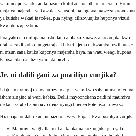
yako unapofyatoka au kupasuka kutokana na athari au jeraha. Hii ni
moja ya majeraha ya kawaida ya usoni, na ingawa inaweza kuonekana
ya kutisha wakati inatokea, pua nyingi zilizovunjika huponya vizuri
kwa utunzaji sahihi.
Pua yako ina mifupa na tishu laini ambazo zinaweza kuvunjika kwa
urahisi zaidi kuliko ungetarajia. Habari njema ni kwamba mwili wako
ni mzuri sana katika kuponya majeraha haya, na watu wengi hupona
kabisa bila matatizo ya muda mrefu.
Je, ni dalili gani za pua iliyo vunjika?
Utajua mara moja kama umevunja pua yako kwa sababu maumivu na
ishara zingine ni wazi kabisa. Dalili inayoonekana zaidi ni maumivu
makali ya ghafla ambayo mara nyingi huenea kote usoni mwako.
Hizi hapa ni dalili kuu ambazo unaweza kupata kwa pua iliyo vunjika:
Maumivu ya ghafla, makali katika na kuzunguka pua yako
Kutokwa na damu kutoka kwenye pua moja au zote mbili