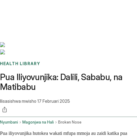
Benchmarks
Stories
FAQ
Sign up / Log in
HEALTH LIBRARY
Pua Iliyovunjika: Dalili, Sababu, na
Matibabu
Ilisasishwa mwisho
17 Februari 2025
Nyumbani
Magonjwa na Hali
Broken Nose
Pua iliyovunjika hutokea wakati mfupa mmoja au zaidi katika pua