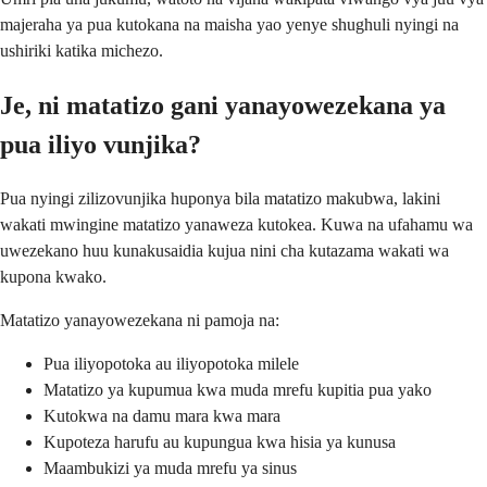
majeraha ya pua kutokana na maisha yao yenye shughuli nyingi na
ushiriki katika michezo.
Je, ni matatizo gani yanayowezekana ya
pua iliyo vunjika?
Pua nyingi zilizovunjika huponya bila matatizo makubwa, lakini
wakati mwingine matatizo yanaweza kutokea. Kuwa na ufahamu wa
uwezekano huu kunakusaidia kujua nini cha kutazama wakati wa
kupona kwako.
Matatizo yanayowezekana ni pamoja na:
Pua iliyopotoka au iliyopotoka milele
Matatizo ya kupumua kwa muda mrefu kupitia pua yako
Kutokwa na damu mara kwa mara
Kupoteza harufu au kupungua kwa hisia ya kunusa
Maambukizi ya muda mrefu ya sinus