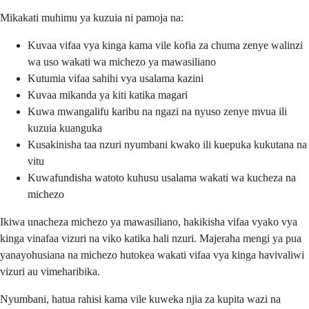
Mikakati muhimu ya kuzuia ni pamoja na:
Kuvaa vifaa vya kinga kama vile kofia za chuma zenye walinzi
wa uso wakati wa michezo ya mawasiliano
Kutumia vifaa sahihi vya usalama kazini
Kuvaa mikanda ya kiti katika magari
Kuwa mwangalifu karibu na ngazi na nyuso zenye mvua ili
kuzuia kuanguka
Kusakinisha taa nzuri nyumbani kwako ili kuepuka kukutana na
vitu
Kuwafundisha watoto kuhusu usalama wakati wa kucheza na
michezo
Ikiwa unacheza michezo ya mawasiliano, hakikisha vifaa vyako vya
kinga vinafaa vizuri na viko katika hali nzuri. Majeraha mengi ya pua
yanayohusiana na michezo hutokea wakati vifaa vya kinga havivaliwi
vizuri au vimeharibika.
Nyumbani, hatua rahisi kama vile kuweka njia za kupita wazi na