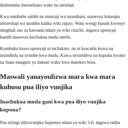
ikidumisha muonekano wake na utendaji.
Kwa matibabu sahihi na utunzaji wa nyumbani, unaweza kutarajia
uboreshaji wa taratibu katika wiki zijazo. Watu wengi hurudi kwenye
shughuli zao za kawaida ndani ya wiki chache, ingawa uponyaji
kamili unaweza kuchukua muda mrefu.
Kumbuka kuwa uponyaji ni mchakato, na ni kawaida kuwa na
usumbufu na uvimbe kwa muda. Kuwa mvumilivu na kupona kwako
na fuata maagizo ya daktari wako kwa matokeo bora.
Maswali yanayoulizwa mara kwa mara
kuhusu pua iliyo vunjika
Inachukua muda gani kwa pua iliyo vunjika
kupona?
Pua nyingi zilizovunjika huponya ndani ya wiki 3-6, ingawa ratiba