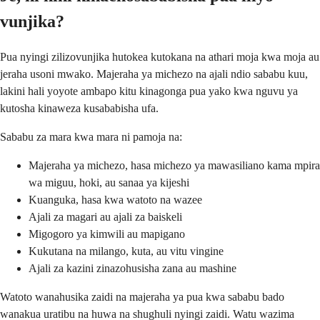
vunjika?
Pua nyingi zilizovunjika hutokea kutokana na athari moja kwa moja au
jeraha usoni mwako. Majeraha ya michezo na ajali ndio sababu kuu,
lakini hali yoyote ambapo kitu kinagonga pua yako kwa nguvu ya
kutosha kinaweza kusababisha ufa.
Sababu za mara kwa mara ni pamoja na:
Majeraha ya michezo, hasa michezo ya mawasiliano kama mpira
wa miguu, hoki, au sanaa ya kijeshi
Kuanguka, hasa kwa watoto na wazee
Ajali za magari au ajali za baiskeli
Migogoro ya kimwili au mapigano
Kukutana na milango, kuta, au vitu vingine
Ajali za kazini zinazohusisha zana au mashine
Watoto wanahusika zaidi na majeraha ya pua kwa sababu bado
wanakua uratibu na huwa na shughuli nyingi zaidi. Watu wazima