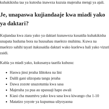
kuhakikisha taa ya kutosha inaweza kuzuia majeraha mengi ya ajali.
Je, unapaswa kujiandaaje kwa miadi yako
ya daktari?
Kujiandaa kwa ziara yako ya daktari kunaweza kusaidia kuhakikisha
unapata huduma bora na huusahau maelezo muhimu. Kuwa na
maelezo sahihi tayari itakusaidia daktari wako kuelewa hali yako vizuri
zaidi.
Kabla ya miadi yako, kukusanya taarifa kuhusu:
Haswa jinsi jeraha lilitokea na lini
Dalili gani ulizopata tangu jeraha
Dawa zozote unazotumia kwa sasa
Majeraha ya pua au upasuaji hapo awali
Kiasi cha maumivu yako kwa sasa kwa kiwango cha 1-10
Matatizo yoyote ya kupumua uliyoyaona