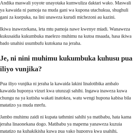
Andika maswali yoyote unayotaka kumwuliza daktari wako. Maswali
ya kawaida ni pamoja na muda gani wa kupona utachukua, shughuli
gani za kuepuka, na lini unaweza kurudi michezoni au kazini.
Ikiwa inawezekana, leta mtu pamoja nawe kwenye miadi. Wanaweza
kukusaidia kukumbuka maelezo muhimu na kutoa msaada, hasa ikiwa
bado unahisi usumbufu kutokana na jeraha.
Je, ni nini muhimu kukumbuka kuhusu pua
iliyo vunjika?
Pua iliyo vunjika ni jeraha la kawaida lakini linalotibika ambalo
kawaida huponya vizuri kwa utunzaji sahihi. Ingawa inaweza kuwa
chungu na ya kutisha wakati inatokea, watu wengi hupona kabisa bila
matatizo ya muda mrefu.
Jambo muhimu zaidi ni kupata tathmini sahihi ya matibabu, hata kama
jeraha linaonekana dogo. Matibabu ya mapema yanaweza kuzuia
matatizo na kuhakikisha kuwa pua yako huponya kwa usahihi,