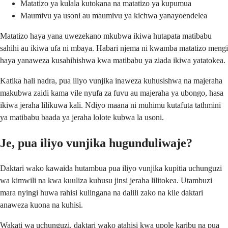
Matatizo ya kulala kutokana na matatizo ya kupumua
Maumivu ya usoni au maumivu ya kichwa yanayoendelea
Matatizo haya yana uwezekano mkubwa ikiwa hutapata matibabu
sahihi au ikiwa ufa ni mbaya. Habari njema ni kwamba matatizo mengi
haya yanaweza kusahihishwa kwa matibabu ya ziada ikiwa yatatokea.
Katika hali nadra, pua iliyo vunjika inaweza kuhusishwa na majeraha
makubwa zaidi kama vile nyufa za fuvu au majeraha ya ubongo, hasa
ikiwa jeraha lilikuwa kali. Ndiyo maana ni muhimu kutafuta tathmini
ya matibabu baada ya jeraha lolote kubwa la usoni.
Je, pua iliyo vunjika hugunduliwaje?
Daktari wako kawaida hutambua pua iliyo vunjika kupitia uchunguzi
wa kimwili na kwa kuuliza kuhusu jinsi jeraha lilitokea. Utambuzi
mara nyingi huwa rahisi kulingana na dalili zako na kile daktari
anaweza kuona na kuhisi.
Wakati wa uchunguzi, daktari wako atahisi kwa upole karibu na pua