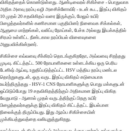
விகிதத்தைக் கொண்டுள்ளது. ஆண்டிவைரல் சிகிச்சை - பொதுவாக
அதிக அளவு நரம்பு வழி அசிைக்ளோவிர் - உடன் கூட, இறப்பு விகிதம்
10 முதல் 20 சதவிகிதம் வரை இருக்கும், மேலும் உயிர்
பிழைத்தவர்களில் கணிசமான பகுதியினர் நினைவக சிக்கல்கள்,
ஆளுமை மாற்றங்கள், வலிப்பு நோய்கள், பேச்சு அல்லது இயக்கத்தில்
சிரமம் உள்ளிட்ட நீண்டகால நரம்பியல் விளைவுகளை
அனுபவிக்கின்றனர்.
சிகிச்சை எவ்வளவு சீக்கிரம் தொடங்குகிறதோ, அவ்வளவு சிறந்தது
முடிவு. கிட்டத்தட்ட 500 நோயாளிகளை உள்ளடக்கிய ஒரு பெரிய
டேனிஷ் ஆய்வு, உறுதிப்படுத்தப்பட்ட HSV மத்திய நரம்பு மண்டல
தொற்றுகளுடன், ஒரு வருட இறப்பு விகிதம் கடுமையாக
உயர்ந்திருந்தது - HSV-1 CNS நோயாளிகளுக்கு பொது மக்களுடன்
ஒப்பிடும்போது 19 சதவிகிதத்திற்கும் அதிகமான இறப்பு விகித
வேறுபாடு - ஆனால் முதல் வருடத்திற்குப் பிறகு உயிர்
பிழைத்தவர்களுக்கு இறப்பு விகிதம் கிட்டத்தட்ட இயல்பான
நிலைக்குத் திரும்பியது. இது ஆரம்ப சிகிச்சையின்
முக்கியத்துவத்தை வலியுறுத்துகிறது.
காய்ச்சலுடன் திடீர் குழப்பம் அல்லது நடத்தை மாற்றம், உங்களுக்கு