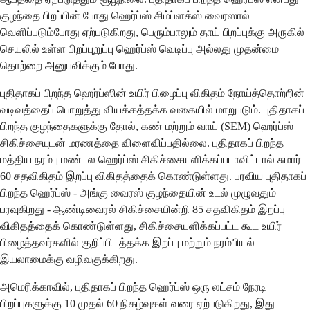
குழந்தை பிறப்பின் போது ஹெர்ப்ஸ் சிம்ப்ளக்ஸ் வைரஸால்
வெளிப்படும்போது ஏற்படுகிறது, பெரும்பாலும் தாய் பிறப்புக்கு அருகில்
செயலில் உள்ள பிறப்புறுப்பு ஹெர்ப்ஸ் வெடிப்பு அல்லது முதன்மை
தொற்றை அனுபவிக்கும் போது.
புதிதாகப் பிறந்த ஹெர்ப்ஸின் உயிர் பிழைப்பு விகிதம் நோய்த்தொற்றின்
வடிவத்தைப் பொறுத்து வியக்கத்தக்க வகையில் மாறுபடும். புதிதாகப்
பிறந்த குழந்தைகளுக்கு தோல், கண் மற்றும் வாய் (SEM) ஹெர்ப்ஸ்
சிகிச்சையுடன் மரணத்தை விளைவிப்பதில்லை. புதிதாகப் பிறந்த
மத்திய நரம்பு மண்டல ஹெர்ப்ஸ் சிகிச்சையளிக்கப்படாவிட்டால் சுமார்
60 சதவிகிதம் இறப்பு விகிதத்தைக் கொண்டுள்ளது. பரவிய புதிதாகப்
பிறந்த ஹெர்ப்ஸ் - அங்கு வைரஸ் குழந்தையின் உடல் முழுவதும்
பரவுகிறது - ஆண்டிவைரல் சிகிச்சையின்றி 85 சதவிகிதம் இறப்பு
விகிதத்தைக் கொண்டுள்ளது, சிகிச்சையளிக்கப்பட்ட கூட உயிர்
பிழைத்தவர்களில் குறிப்பிடத்தக்க இறப்பு மற்றும் நரம்பியல்
இயலாமைக்கு வழிவகுக்கிறது.
அமெரிக்காவில், புதிதாகப் பிறந்த ஹெர்ப்ஸ் ஒரு லட்சம் நேரடி
பிறப்புகளுக்கு 10 முதல் 60 நிகழ்வுகள் வரை ஏற்படுகிறது, இது