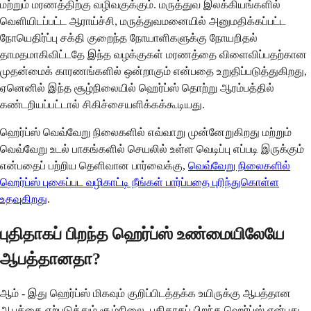
மற்றும் மரணத்திற்கு வழிவகுக்கும். மருத்துவ இலக்கியங்களில்
வெளியிடப்பட்ட ஆராய்ச்சி, மருத்துவமனையில் அனுமதிக்கப்பட்ட
நோயெதிர்ப்பு சக்தி குறைந்த நோயாளிகளுக்கு நோயறிதல்
தாமதமாகிவிட்டதே இந்த வழக்குகள் மரணத்தை விளைவிப்பதற்கான
முதன்மைக் காரணங்களில் ஒன்றாகும் என்பதை உறுதிப்படுத்துகிறது,
ஏனெனில் இந்த சூழ்நிலையில் ஹெர்ப்ஸ் தொற்று ஆரம்பத்தில்
கண்டறியப்பட்டால் சிகிச்சையளிக்கக்கூடியது.
ஹெர்ப்ஸ் வெவ்வேறு நிலைகளில் எவ்வாறு முன்னேறுகிறது மற்றும்
வெவ்வேறு உடல் பாகங்களில் செயலில் உள்ள வெடிப்பு எப்படி இருக்கும்
என்பதைப் பற்றிய தெளிவான பார்வைக்கு,
வெவ்வேறு நிலைகளில்
ஹெர்ப்ஸ் புகைப்பட வழிகாட்டி நீங்கள் பார்ப்பதை புரிந்துகொள்ள
உதவுகிறது
.
புதிதாகப் பிறந்த ஹெர்ப்ஸ் உண்மையிலேயே
ஆபத்தானதா?
ஆம் - இது ஹெர்ப்ஸ் மிகவும் குறிப்பிடத்தக்க உயிருக்கு ஆபத்தான
ஆபத்தை ஏற்படுத்தும் சூழ்நிலை. புதிதாகப் பிறந்த ஹெர்ப்ஸ் என்பது