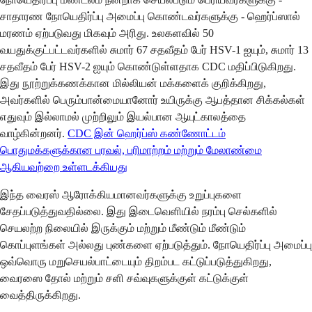
சாதாரண நோயெதிர்ப்பு அமைப்பு கொண்டவர்களுக்கு - ஹெர்ப்ஸால்
மரணம் ஏற்படுவது மிகவும் அரிது. உலகளவில் 50
வயதுக்குட்பட்டவர்களில் சுமார் 67 சதவீதம் பேர் HSV-1 ஐயும், சுமார் 13
சதவீதம் பேர் HSV-2 ஐயும் கொண்டுள்ளதாக CDC மதிப்பிடுகிறது.
இது நூற்றுக்கணக்கான மில்லியன் மக்களைக் குறிக்கிறது,
அவர்களில் பெரும்பான்மையானோர் உயிருக்கு ஆபத்தான சிக்கல்கள்
எதுவும் இல்லாமல் முற்றிலும் இயல்பான ஆயுட்காலத்தை
வாழ்கின்றனர்.
CDC இன் ஹெர்ப்ஸ் கண்ணோட்டம்
பொதுமக்களுக்கான பரவல், பரிமாற்றம் மற்றும் மேலாண்மை
ஆகியவற்றை உள்ளடக்கியது
இந்த வைரஸ் ஆரோக்கியமானவர்களுக்கு உறுப்புகளை
சேதப்படுத்துவதில்லை. இது இடைவெளியில் நரம்பு செல்களில்
செயலற்ற நிலையில் இருக்கும் மற்றும் மீண்டும் மீண்டும்
கொப்புளங்கள் அல்லது புண்களை ஏற்படுத்தும். நோயெதிர்ப்பு அமைப்பு
ஒவ்வொரு மறுசெயல்பாட்டையும் திறம்பட கட்டுப்படுத்துகிறது,
வைரஸை தோல் மற்றும் சளி சவ்வுகளுக்குள் கட்டுக்குள்
வைத்திருக்கிறது.