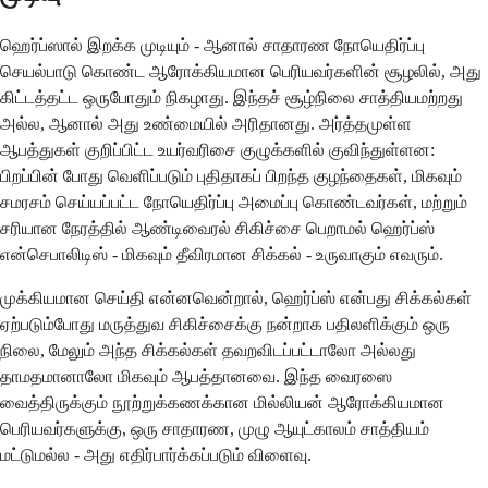
ஹெர்ப்ஸால் இறக்க முடியும் - ஆனால் சாதாரண நோயெதிர்ப்பு
செயல்பாடு கொண்ட ஆரோக்கியமான பெரியவர்களின் சூழலில், அது
கிட்டத்தட்ட ஒருபோதும் நிகழாது. இந்தச் சூழ்நிலை சாத்தியமற்றது
அல்ல, ஆனால் அது உண்மையில் அரிதானது. அர்த்தமுள்ள
ஆபத்துகள் குறிப்பிட்ட உயர்வரிசை குழுக்களில் குவிந்துள்ளன:
பிறப்பின் போது வெளிப்படும் புதிதாகப் பிறந்த குழந்தைகள், மிகவும்
சமரசம் செய்யப்பட்ட நோயெதிர்ப்பு அமைப்பு கொண்டவர்கள், மற்றும்
சரியான நேரத்தில் ஆண்டிவைரல் சிகிச்சை பெறாமல் ஹெர்ப்ஸ்
என்செபாலிடிஸ் - மிகவும் தீவிரமான சிக்கல் - உருவாகும் எவரும்.
முக்கியமான செய்தி என்னவென்றால், ஹெர்ப்ஸ் என்பது சிக்கல்கள்
ஏற்படும்போது மருத்துவ சிகிச்சைக்கு நன்றாக பதிலளிக்கும் ஒரு
நிலை, மேலும் அந்த சிக்கல்கள் தவறவிடப்பட்டாலோ அல்லது
தாமதமானாலோ மிகவும் ஆபத்தானவை. இந்த வைரஸை
வைத்திருக்கும் நூற்றுக்கணக்கான மில்லியன் ஆரோக்கியமான
பெரியவர்களுக்கு, ஒரு சாதாரண, முழு ஆயுட்காலம் சாத்தியம்
மட்டுமல்ல - அது எதிர்பார்க்கப்படும் விளைவு.