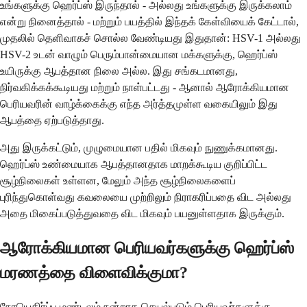
உங்களுக்கு ஹெர்ப்ஸ் இருந்தால் - அல்லது உங்களுக்கு இருக்கலாம்
என்று நினைத்தால் - மற்றும் பயத்தில் இந்தக் கேள்வியைக் கேட்டால்,
முதலில் தெளிவாகச் சொல்ல வேண்டியது இதுதான்: HSV-1 அல்லது
HSV-2 உடன் வாழும் பெரும்பான்மையான மக்களுக்கு, ஹெர்ப்ஸ்
உயிருக்கு ஆபத்தான நிலை அல்ல. இது சங்கடமானது,
நிர்வகிக்கக்கூடியது மற்றும் நாள்பட்டது - ஆனால் ஆரோக்கியமான
பெரியவரின் வாழ்க்கைக்கு எந்த அர்த்தமுள்ள வகையிலும் இது
ஆபத்தை ஏற்படுத்தாது.
அது இருக்கட்டும், முழுமையான பதில் மிகவும் நுணுக்கமானது.
ஹெர்ப்ஸ் உண்மையாக ஆபத்தானதாக மாறக்கூடிய குறிப்பிட்ட
சூழ்நிலைகள் உள்ளன, மேலும் அந்த சூழ்நிலைகளைப்
புரிந்துகொள்வது கவலையை முற்றிலும் நிராகரிப்பதை விட அல்லது
அதை மிகைப்படுத்துவதை விட மிகவும் பயனுள்ளதாக இருக்கும்.
ஆரோக்கியமான பெரியவர்களுக்கு ஹெர்ப்ஸ்
மரணத்தை விளைவிக்குமா?
நோயெதிர்ப்பு மண்டலம் நன்றாக செயல்படும் பெரியவர்களுக்கு -