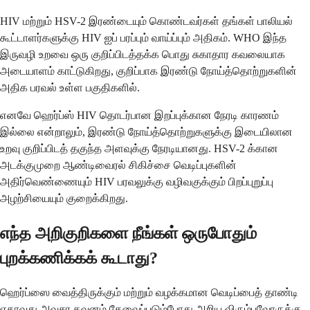
HIV மற்றும் HSV-2 இரண்டையும் கொண்டவர்கள் தங்கள் பாலியல்
கூட்டாளர்களுக்கு HIV ஐப் பரப்பும் வாய்ப்பும் அதிகம். WHO இந்த
இருவழி உறவை ஒரு குறிப்பிடத்தக்க பொது சுகாதார கவலையாக
அடையாளம் காட்டுகிறது, குறிப்பாக இரண்டு நோய்த்தொற்றுகளின்
அதிக பரவல் உள்ள பகுதிகளில்.
எனவே ஹெர்ப்ஸ் HIV தொடர்பான இறப்புக்கான நேரடி காரணம்
இல்லை என்றாலும், இரண்டு நோய்த்தொற்றுகளுக்கு இடையிலான
உறவு குறிப்பிடத் தகுந்த அளவுக்கு நேரடியானது. HSV-2 க்கான
அடக்குமுறை ஆண்டிவைரல் சிகிச்சை வெடிப்புகளின்
அதிர்வெண்ணையும் HIV பரவலுக்கு வழிவகுக்கும் பிறப்புறுப்பு
அழற்சியையும் குறைக்கிறது.
எந்த அறிகுறிகளை நீங்கள் ஒருபோதும்
புறக்கணிக்கக் கூடாது?
ஹெர்ப்ஸை வைத்திருக்கும் மற்றும் வழக்கமான வெடிப்பைத் தாண்டி
ஏதாவது அவசர கவனம் தேவைப்படும்போது அறிய விரும்புவோருக்கு