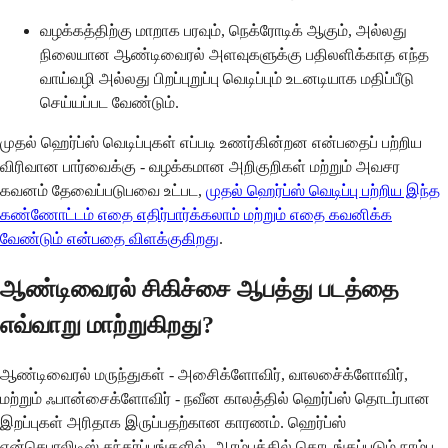
வழக்கத்திற்கு மாறாக பரவும், நெக்ரோடிக் ஆகும், அல்லது
நிலையான ஆண்டிவைரல் அளவுகளுக்கு பதிலளிக்காத எந்த
வாய்வழி அல்லது பிறப்புறுப்பு வெடிப்பும் உடனடியாக மதிப்பீடு
செய்யப்பட வேண்டும்.
முதல் ஹெர்ப்ஸ் வெடிப்புகள் எப்படி உணர்கின்றன என்பதைப் பற்றிய
விரிவான பார்வைக்கு - வழக்கமான அறிகுறிகள் மற்றும் அவசர
கவனம் தேவைப்படுபவை உட்பட,
முதல் ஹெர்ப்ஸ் வெடிப்பு பற்றிய இந்த
கண்ணோட்டம் எதை எதிர்பார்க்கலாம் மற்றும் எதை கவனிக்க
வேண்டும் என்பதை விளக்குகிறது
.
ஆண்டிவைரல் சிகிச்சை ஆபத்து படத்தை
எவ்வாறு மாற்றுகிறது?
ஆண்டிவைரல் மருந்துகள் - அசிைக்ளோவிர், வாலசை்க்ளோவிர்,
மற்றும் ஃபான்சைக்ளோவிர் - நவீன காலத்தில் ஹெர்ப்ஸ் தொடர்பான
இறப்புகள் அரிதாக இருப்பதற்கான காரணம். ஹெர்ப்ஸ்
என்செபாலிடிஸ் சந்தர்ப்பங்களில், ஆரம்பத்தில் தொடங்கப்படும் நரம்பு