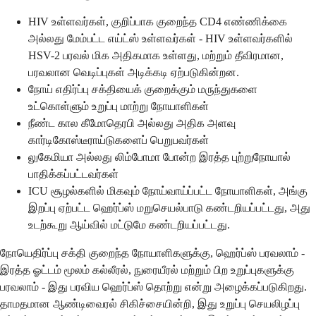
HIV உள்ளவர்கள், குறிப்பாக குறைந்த CD4 எண்ணிக்கை
அல்லது மேம்பட்ட எய்ட்ஸ் உள்ளவர்கள் - HIV உள்ளவர்களில்
HSV-2 பரவல் மிக அதிகமாக உள்ளது, மற்றும் தீவிரமான,
பரவலான வெடிப்புகள் அடிக்கடி ஏற்படுகின்றன.
நோய் எதிர்ப்பு சக்தியைக் குறைக்கும் மருந்துகளை
உட்கொள்ளும் உறுப்பு மாற்று நோயாளிகள்
நீண்ட கால கீமோதெரபி அல்லது அதிக அளவு
கார்டிகோஸ்டீராய்டுகளைப் பெறுபவர்கள்
லுகேமியா அல்லது லிம்போமா போன்ற இரத்த புற்றுநோயால்
பாதிக்கப்பட்டவர்கள்
ICU சூழல்களில் மிகவும் நோய்வாய்ப்பட்ட நோயாளிகள், அங்கு
இறப்பு ஏற்பட்ட ஹெர்ப்ஸ் மறுசெயல்பாடு கண்டறியப்பட்டது, அது
உடற்கூறு ஆய்வில் மட்டுமே கண்டறியப்பட்டது.
நோயெதிர்ப்பு சக்தி குறைந்த நோயாளிகளுக்கு, ஹெர்ப்ஸ் பரவலாம் -
இரத்த ஓட்டம் மூலம் கல்லீரல், நுரையீரல் மற்றும் பிற உறுப்புகளுக்கு
பரவலாம் - இது பரவிய ஹெர்ப்ஸ் தொற்று என்று அழைக்கப்படுகிறது.
தாமதமான ஆண்டிவைரல் சிகிச்சையின்றி, இது உறுப்பு செயலிழப்பு