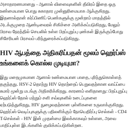
அசாதாரணமானது - ஆனால் விளைவுகளின் தீவிரம் இதை ஒரு
உண்மையான பொது சுகாதார முன்னுரிமையாக ஆக்குகிறது.
இதனால்தான் கர்ப்பிணிப் பெண்களுக்கு மூன்றாம் மாதத்தில்
அடக்குமுறை ஆண்டிவைரல் சிகிச்சை அளிக்கப்படுகிறது, மேலும்
பிரசவ நேரத்தில் செயலில் உள்ள பிறப்புறுப்பு புண்கள் இருக்கும்போது
சிசேரியன் பிரசவம் பரிந்துரைக்கப்படுகிறது.
HIV ஆபத்தை அதிகரிப்பதன் மூலம் ஹெர்ப்ஸ்
உங்களைக் கொல்ல முடியுமா?
இது மறைமுகமான ஆனால் உண்மையான பாதை, புரிந்துகொள்ளத்
தகுந்தது. HSV-2 தொற்று HIV தொற்றைப் பெறுவதற்கான வாய்ப்பை
சுமார் மூன்று மடங்கு அதிகரிக்கிறது. காரணம் எளிதானது: பிறப்புறுப்பு
ஹெர்ப்ஸ் தோல் மற்றும் சளி சவ்வுகளில் உடைப்புகளை
ஏற்படுத்துகிறது, HIV நுழைவதற்கான புள்ளிகளை உருவாக்குகிறது.
ஹெர்ப்ஸ் வெடிப்புகளுக்கு பதிலளிக்கும் நோயெதிர்ப்பு செல்கள் - CD4
T-செல்கள் - HIV இன் முதன்மை இலக்காகவும் உள்ளன, அவை
பாதிப்புள்ள இடங்களில் குவிக்கப்படுகின்றன.