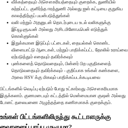
வீக்கத்தையும் அசௌகரியத்தையும் குறைக்க, துணியில்
சுற்றப்பட்ட குளிர்ந்த ஈரத்துணி அல்லது ஐஸ் கட்டியை குறுகிய
காலத்திற்குப் பயன்படுத்துங்கள்
வலி மற்றும் அதனுடன் தொடர்புடைய உடல் வலிகளுக்கு
இப்யூபுரூஃபன் அல்லது அசிடமினோஃபென் எடுத்துக்
கொள்ளுங்கள்
இறுக்கமான இடுப்புப் பட்டைகள், தையல்கள் கொண்ட
விளையாட்டு ஆடைகள், மற்றும் பாதிக்கப்பட்ட தோலில் உராய்வை
ஏற்படுத்தும் எதையும் தவிர்க்கவும்
புண்களைத் தொடுவதையும், பின்னர் பிற பகுதிகளைத்
தொடுவதையும் தவிர்க்கவும் - குறிப்பாக உங்கள் கண்களை,
அவை HSV க்கு மிகவும் பாதிக்கப்படக்கூடியவை
பிட்டங்களில் வெடிப்பு ஏற்படும் போது உட்கார்வது அசௌகரியமாக
இருக்கலாம். குணமடையும் கட்டத்தில் மென்மையான குஷன் அல்லது
டோனட் தலையணை அழுத்தத்தை கணிசமாகக் குறைக்கும்.
உங்கள் பிட்டங்களிலிருந்து கூட்டாளருக்கு
வைரஸைப் பரப்ப முடியுமா?