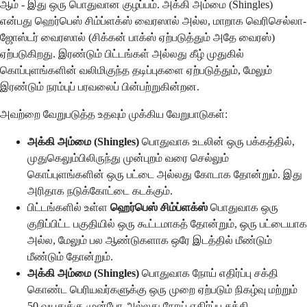
ஆம் - இது ஒரு பொதுவான குழப்பம். அக்கி அம்மை (Shingles)
என்பது ஹெர்பெஸ் சிம்ப்ளக்ஸ் வைரஸால் அல்ல, மாறாக வெரிசெல்லா-
ஜோஸ்டர் வைரஸால் (சிக்கன் பாக்ஸ் ஏற்படுத்தும் அதே வைரஸ்)
ஏற்படுகிறது. இரண்டும் பிட்டங்கள் அல்லது கீழ் முதுகில்
கொப்புளங்களின் வலிமிகுந்த தடிப்புகளை ஏற்படுத்தும், மேலும்
இரண்டும் நரம்புப் பரவலைப் பின்பற்றுகின்றன.
அவற்றை வேறுபடுத்த உதவும் முக்கிய வேறுபாடுகள்:
அக்கி அம்மை (Shingles)
பொதுவாக உடலின் ஒரு பக்கத்தில்,
முதுகெலும்பிலிருந்து முன்புறம் வரை செல்லும்
கொப்புளங்களின் ஒரு பட்டை அல்லது கோடாக தோன்றும். இது
அரிதாக நடுக்கோட்டை கடக்கும்.
பிட்டங்களில் உள்ள
ஹெர்பெஸ் சிம்ப்ளக்ஸ்
பொதுவாக ஒரு
குறிப்பிட்ட பகுதியில் ஒரு கூட்டமாகத் தோன்றும், ஒரு பட்டையாக
அல்ல, மேலும் பல ஆண்டுகளாக ஒரே இடத்தில் மீண்டும்
மீண்டும் தோன்றும்.
அக்கி அம்மை (Shingles)
பொதுவாக நோய் எதிர்ப்பு சக்தி
கொண்ட பெரியவர்களுக்கு ஒரு முறை ஏற்படும் நிகழ்வு மற்றும்
50 வயதுக்கு முன்போ அல்லது நோய் எதிர்ப்பு சக்தி