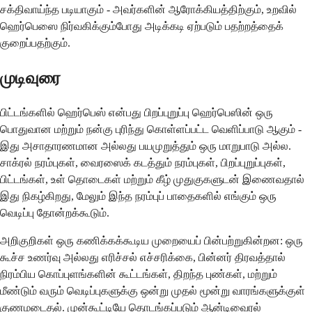
சக்திவாய்ந்த படியாகும் - அவர்களின் ஆரோக்கியத்திற்கும், உறவில்
ஹெர்பெஸை நிர்வகிக்கும்போது அடிக்கடி ஏற்படும் பதற்றத்தைக்
குறைப்பதற்கும்.
முடிவுரை
பிட்டங்களில் ஹெர்பெஸ் என்பது பிறப்புறுப்பு ஹெர்பெஸின் ஒரு
பொதுவான மற்றும் நன்கு புரிந்து கொள்ளப்பட்ட வெளிப்பாடு ஆகும் -
இது அசாதாரணமான அல்லது பயமுறுத்தும் ஒரு மாறுபாடு அல்ல.
சாக்ரல் நரம்புகள், வைரஸைக் கடத்தும் நரம்புகள், பிறப்புறுப்புகள்,
பிட்டங்கள், உள் தொடைகள் மற்றும் கீழ் முதுகுகளுடன் இணைவதால்
இது நிகழ்கிறது, மேலும் இந்த நரம்புப் பாதைகளில் எங்கும் ஒரு
வெடிப்பு தோன்றக்கூடும்.
அறிகுறிகள் ஒரு கணிக்கக்கூடிய முறையைப் பின்பற்றுகின்றன: ஒரு
கூச்ச உணர்வு அல்லது எரிச்சல் எச்சரிக்கை, பின்னர் திரவத்தால்
நிரம்பிய கொப்புளங்களின் கூட்டங்கள், திறந்த புண்கள், மற்றும்
மீண்டும் வரும் வெடிப்புகளுக்கு ஒன்று முதல் மூன்று வாரங்களுக்குள்
குணமடைதல். முன்கூட்டியே தொடங்கப்படும் ஆன்டிவைரல்