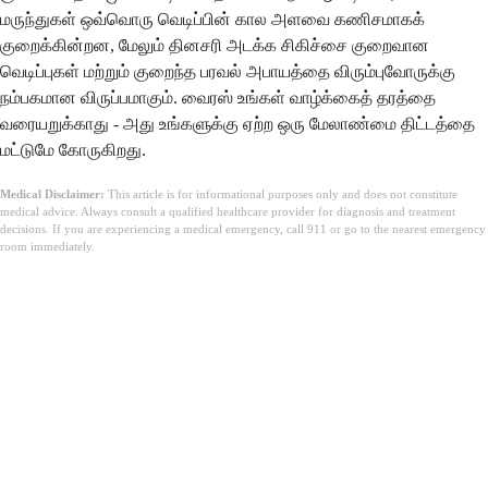
மருந்துகள் ஒவ்வொரு வெடிப்பின் கால அளவை கணிசமாகக்
குறைக்கின்றன, மேலும் தினசரி அடக்க சிகிச்சை குறைவான
வெடிப்புகள் மற்றும் குறைந்த பரவல் அபாயத்தை விரும்புவோருக்கு
நம்பகமான விருப்பமாகும். வைரஸ் உங்கள் வாழ்க்கைத் தரத்தை
வரையறுக்காது - அது உங்களுக்கு ஏற்ற ஒரு மேலாண்மை திட்டத்தை
மட்டுமே கோருகிறது.
Medical Disclaimer:
This article is for informational purposes only and does not constitute
medical advice. Always consult a qualified healthcare provider for diagnosis and treatment
decisions. If you are experiencing a medical emergency, call 911 or go to the nearest emergency
room immediately.