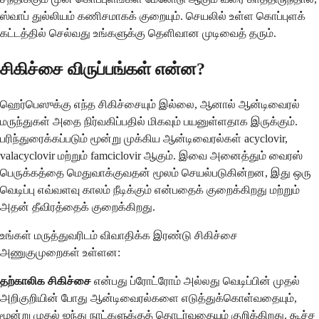
ஸ்வாப் துல்லியம் கணிசமாகக் குறையும். செயலில் உள்ள கொப்புளக்
கட்டத்தில் செல்வது உங்களுக்கு தெளிவான முடிவைத் தரும்.
சிகிச்சை விருப்பங்கள் என்ன?
ஹெர்பெஸுக்கு எந்த சிகிச்சையும் இல்லை, ஆனால் ஆன்டிவைரல்
மருந்துகள் அதை நிர்வகிப்பதில் மிகவும் பயனுள்ளதாக இருக்கும்.
பரிந்துரைக்கப்படும் மூன்று முக்கிய ஆன்டிவைரல்கள் acyclovir,
valacyclovir மற்றும் famciclovir ஆகும். இவை அனைத்தும் வைரஸ்
பெருக்கத்தை மெதுவாக்குவதன் மூலம் செயல்படுகின்றன, இது ஒரு
வெடிப்பு எவ்வளவு காலம் நீடிக்கும் என்பதைக் குறைக்கிறது மற்றும்
அதன் தீவிரத்தைக் குறைக்கிறது.
உங்கள் மருத்துவரிடம் விவாதிக்க இரண்டு சிகிச்சை
அணுகுமுறைகள் உள்ளன:
தற்காலிக சிகிச்சை
என்பது ப்ரோட்ரோம் அல்லது வெடிப்பின் முதல்
அறிகுறியின் போது ஆன்டிவைரல்களை எடுத்துக்கொள்வதையும்,
மூன்று முதல் ஐந்து நாட்களுக்குத் தொடர்வதையும் குறிக்கிறது. கூச்ச