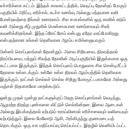
எச்சரிக்கை கட்டம். இந்தக் காலகட்டத்தில், வெடிப்பு தோன்றப் போகும்
பகுதியில் அரிப்பு, எரிச்சல், கூச்ச உணர்வு அல்லது மந்தமான வலி
போன்றவற்றை நீங்கள் உணரலாம். சில சமயங்களில் ஒரு காலில் சுடும்
வலி அல்லது கீழ் முதுகில் மென்மையான உணர்வையும் சிலர்
கவனிக்கிறார்கள். இந்த ப்ரோட்ரோம் என்பது ஏதோ வரப்போகிறது
என்பதற்கான உங்கள் தெளிவான ஆரம்ப சமிக்ஞையாகும்.
பின்னர் கொப்புளங்கள் தோன்றும். அவை சிறியவை, திரவத்தால்
நிரம்பியவை, மற்றும் சிவந்த தோலின் அடிப்பகுதியில் இறுக்கமாக ஒரு
கூட்டமாக இருக்கும். இந்தக் கொப்புளம் பொதுவாக சில சென்டிமீட்டர்
தோலை உள்ளடக்கும். உள்ளே உள்ள திரவம் ஆரம்பத்தில் தெளிவாக
இருக்கும், நாட்கள் செல்லச் செல்ல சிறிது மேகமூட்டமாகவோ அல்லது
மஞ்சள் நிறமாகவோ மாறக்கூடும்.
ஒன்று முதல் மூன்று நாட்களுக்குப் பிறகு கொப்புளங்கள் வெடித்து,
ஆழமற்ற திறந்த புண்களை விட்டுச் செல்கின்றன. இவை ஆடைகள்
அல்லது இயக்கத்தால் ஏற்படும் உராய்வினால் எரிச்சலையும் வலியையும்
ஏற்படுத்தும். இவை மேலோடு ஆகி, அங்கிருந்து குணமடையத்
தொடங்கும். ஒரு சக மதிப்பாய்வு செய்யப்பட்ட இதழில் வெளியிடப்பட்ட