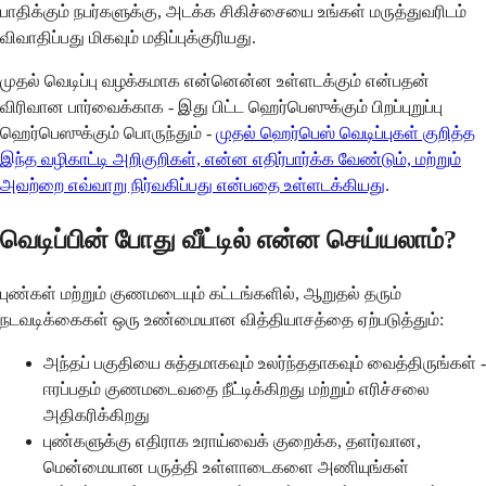
பாதிக்கும் நபர்களுக்கு, அடக்க சிகிச்சையை உங்கள் மருத்துவரிடம்
விவாதிப்பது மிகவும் மதிப்புக்குரியது.
முதல் வெடிப்பு வழக்கமாக என்னென்ன உள்ளடக்கும் என்பதன்
விரிவான பார்வைக்காக - இது பிட்ட ஹெர்பெஸுக்கும் பிறப்புறுப்பு
ஹெர்பெஸுக்கும் பொருந்தும் -
முதல் ஹெர்பெஸ் வெடிப்புகள் குறித்த
இந்த வழிகாட்டி அறிகுறிகள், என்ன எதிர்பார்க்க வேண்டும், மற்றும்
அவற்றை எவ்வாறு நிர்வகிப்பது என்பதை உள்ளடக்கியது
.
வெடிப்பின் போது வீட்டில் என்ன செய்யலாம்?
புண்கள் மற்றும் குணமடையும் கட்டங்களில், ஆறுதல் தரும்
நடவடிக்கைகள் ஒரு உண்மையான வித்தியாசத்தை ஏற்படுத்தும்:
அந்தப் பகுதியை சுத்தமாகவும் உலர்ந்ததாகவும் வைத்திருங்கள் -
ஈரப்பதம் குணமடைவதை நீட்டிக்கிறது மற்றும் எரிச்சலை
அதிகரிக்கிறது
புண்களுக்கு எதிராக உராய்வைக் குறைக்க, தளர்வான,
மென்மையான பருத்தி உள்ளாடைகளை அணியுங்கள்