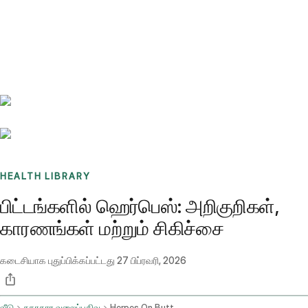
Benchmarks
Stories
FAQ
Sign up / Log in
HEALTH LIBRARY
பிட்டங்களில் ஹெர்பெஸ்: அறிகுறிகள்,
காரணங்கள் மற்றும் சிகிச்சை
கடைசியாக புதுப்பிக்கப்பட்டது
27 பிப்ரவரி, 2026
வீடு
சுகாதார வலைப்பதிவு
Herpes On Butt