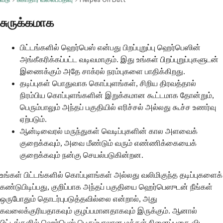
சுருக்கமாக
பிட்டங்களில் ஹெர்பெஸ் என்பது பிறப்புறுப்பு ஹெர்பெஸின்
அங்கீகரிக்கப்பட்ட வடிவமாகும். இது உங்கள் பிறப்புறுப்புகளுடன்
இணைக்கும் அதே சாக்ரல் நரம்புகளை பாதிக்கிறது.
தடிப்புகள் பொதுவாக கொப்புளங்கள், சிறிய திரவத்தால்
நிரம்பிய கொப்புளங்களின் இறுக்கமான கூட்டமாக தோன்றும்,
பெரும்பாலும் அந்தப் பகுதியில் எரிச்சல் அல்லது கூச்ச உணர்வு
ஏற்படும்.
ஆன்டிவைரல் மருந்துகள் வெடிப்புகளின் கால அளவைக்
குறைக்கவும், அவை மீண்டும் வரும் எண்ணிக்கையைக்
குறைக்கவும் நன்கு செயல்படுகின்றன.
உங்கள் பிட்டங்களில் கொப்புளங்கள் அல்லது வலிமிகுந்த தடிப்புகளைக்
கண்டுபிடிப்பது, குறிப்பாக அந்தப் பகுதியை ஹெர்பெஸுடன் நீங்கள்
ஒருபோதும் தொடர்புபடுத்தவில்லை என்றால், அது
கவலைக்குரியதாகவும் குழப்பமானதாகவும் இருக்கும். ஆனால்
பிட்டங்களில் ஹெர்பெஸ் பெரும்பாலான மக்கள் நினைப்பதை விட