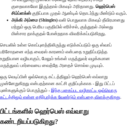
குறைவாகவோ இருந்தால் மிகவும் அரிதானது.
ஹெர்பெஸ்
சிம்ப்ளக்ஸ்
குறிப்பாக முதல் ஆண்டில் தொடர்ந்து மீண்டும் வரும்.
அக்கி அம்மை (Shingles)
வலி பொதுவாக மிகவும் தீவிரமானது
மற்றும் ஒரு பெரிய பகுதியில் எரிச்சல், குத்துதல் அல்லது
மின்சார தாக்குதல் போன்றதாக விவரிக்கப்படுகிறது.
செயலில் உள்ள கொப்புளத்திலிருந்து எடுக்கப்படும் ஒரு ஸ்வாப்
பரிசோதனை எந்த வைரஸ் காரணம் என்பதை உறுதிப்படுத்த
உறுதியான வழியாகும், மேலும் உங்கள் மருத்துவர் வழக்கமான
மருத்துவப் பார்வையை வைத்தே அதைச் சொல்ல முடியும்.
ஒரு வெடிப்பின் ஒவ்வொரு கட்டத்திலும் ஹெர்பெஸ் எவ்வாறு
முன்னேறுகிறது என்பதற்கான காட்சி குறிப்புக்காக - இது பிட்டப்
புண்களுக்கும் பொருந்தும் -
இந்த புகைப்பட வழிகாட்டி ஒவ்வொரு
கட்டத்திலும் என்ன எதிர்பார்க்க வேண்டும் என்பதை விளக்குகிறது
.
பிட்டங்களில் ஹெர்பெஸ் எவ்வாறு
கண்டறியப்படுகிறது?