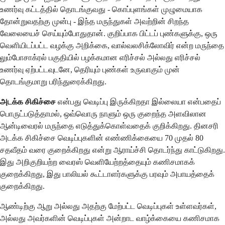
உணர்வு கட்டத்தில் தொடங்குவது - கொப்புளங்கள் முழுமையாக
தோன்றுவதற்கு முன்பு - இந்த மருந்துகள் அவற்றின் சிறந்த
வேலையைச் செய்யும்போதுதான். குறிப்பாக பிட்டப் புண்களுக்கு, ஒரு
வெளியிடப்பட்ட வழக்கு அறிக்கை, வால்வலசிக்லோவிர் என்ற மருந்தை
லும்போசாக்ரல் பகுதியில் பழக்கமான எரிச்சல் அல்லது எரிச்சல்
உணர்வு ஏற்பட்டவுடனே, தெரியும் புண்கள் உருவாகும் முன்
தொடங்குமாறு பரிந்துரைக்கிறது.
அடக்க சிகிச்சை
என்பது வெடிப்பு இருக்கிறதா இல்லையா என்பதைப்
பொருட்படுத்தாமல், ஒவ்வொரு நாளும் ஒரு குறைந்த அளவிலான
ஆன்டிவைரல் மருந்தை எடுத்துக்கொள்வதைக் குறிக்கிறது. தினசரி
அடக்க சிகிச்சை வெடிப்புகளின் எண்ணிக்கையை 70 முதல் 80
சதவீதம் வரை குறைக்கிறது என்று ஆராய்ச்சி தொடர்ந்து காட்டுகிறது.
இது அறிகுறியற்ற வைரஸ் வெளியேற்றத்தையும் கணிசமாகக்
குறைக்கிறது, இது பாலியல் கூட்டாளர்களுக்கு பரவும் அபாயத்தைக்
குறைக்கிறது.
ஆண்டிற்கு ஆறு அல்லது அதற்கு மேற்பட்ட வெடிப்புகள் உள்ளவர்கள்,
அல்லது அவர்களின் வெடிப்புகள் அன்றாட வாழ்க்கையை கணிசமாக