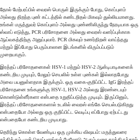
தோல் மேற்பரப்பில் வைரஸ் பொருள் இருக்கும் போது, ​​கொப்புளம்
அல்லது திறந்த புண் கட்டத்தில் கண்டறிதல் மிகவும் துல்லியமானது.
உங்கள் மருத்துவர் கொப்புளம் அல்லது புண்ணிலிருந்து நேரடியாக ஒரு
ஸ்வாப் எடுத்து, PCR பரிசோதனை அல்லது வைரஸ் வளர்ப்புக்காக
ஆய்வகத்திற்கு அனுப்புவார். PCR மிகவும் உணர்திறன் வாய்ந்தது
மற்றும் இப்போது பெரும்பாலான இடங்களில் விரும்பப்படும்
முறையாகும்.
இரத்தப் பரிசோதனைகள் HSV-1 மற்றும் HSV-2 ஆன்டிபாடிகளைக்
கண்டறிய முடியும், மேலும் செயலில் உள்ள புண்கள் இல்லாதபோது
அவை பயனுள்ளதாக இருக்கும். ஒரு வகை-குறிப்பிட்ட IgG இரத்தப்
பரிசோதனை உங்களுக்கு HSV-1, HSV-2 அல்லது இரண்டையும்
கொண்டுள்ளீர்களா என்பதை உறுதிப்படுத்த முடியும். இருப்பினும்,
இரத்தப் பரிசோதனைகளால் உடலில் வைரஸ் எங்கே செயல்படுகிறது
என்பதையோ அல்லது ஒரு குறிப்பிட்ட வெடிப்பு எப்போது ஏற்பட்டது
என்பதையோ கண்டறிய முடியாது.
தெரிந்து கொள்ள வேண்டிய ஒரு முக்கிய விஷயம்: மருத்துவரை
சந்திக்கும் முன் கொப்புளங்கள் மேலோடு ஆகும் வரை காத்திருந்தால்,