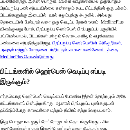
பயணிக்கிறது. இதன் பொருள், உங்கள் வாழ்க்கையில் ஒருபோதும்
பிறப்புறுப்பு புண் ஏற்படவில்லை என்றாலும் கூட, பிட்டத்தின் ஒரு பக்கம்,
பிட்டங்களுக்கு இடையில், வால் எலும்புக்கு அருகில், அல்லது
தொடையின் பின்புறம் வரை ஒரு வெடிப்பு தோன்றலாம். MedlinePlus
விளக்குவது போல், பிறப்புறுப்பு ஹெர்பெஸ் பிறப்புறுப்புப் பகுதியில்
மட்டுமல்லாமல், பிட்டங்கள் மற்றும் தொடைகளிலும் வழக்கமாக
புண்களை ஏற்படுத்துகிறது.
பிறப்புறுப்பு ஹெர்பெஸின் அறிகுறிகள்,
பரவுதல் மற்றும் சோதனை பற்றிய நம்பகமான கண்ணோட்டத்தை
MedlinePlus கொண்டுள்ளது
பிட்டங்களில் ஹெர்பெஸ் வெடிப்பு எப்படி
இருக்கும்?
எந்தவொரு ஹெர்பெஸ் வெடிப்பைப் போலவே இதன் தோற்றமும் அதே
கட்டங்களைப் பின்பற்றுகிறது, ஆனால் பிறப்புறுப்பு புண்களுடன்
ஒப்பிடும்போது காலவரிசை மற்றும் தீவிரம் சற்று வேறுபடலாம்.
இது பொதுவாக ஒரு ப்ரோட்ரோமுடன் தொடங்குகிறது - சில
மணிநேரங்கள் முதல் இரண்டு நாட்கள் வரை நீடிக்கும் ஒரு