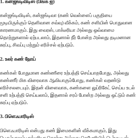
1.
கன்ஜங்டிவிடிஸ் (பிங்க் ஐ)
கன்ஜங்டிவிடிஸ், கன்ஜங்டிவா (கண் வெள்ளைப் பகுதியை
மூடியிருக்கும் தெளிவான சவ்வு) வீக்கம், கண் சளியின் பொதுவான
காரணமாகும். இது வைரஸ், பாக்டீரியா அல்லது ஒவ்வாமை
தொற்றுகளால் ஏற்படலாம், இதனால் நீர் போன்ற அல்லது தடிமனான
சுரப்பு, சிவப்பு மற்றும் எரிச்சல் ஏற்படும்.
2.
உலர் கண் நோய்
கண்கள் போதுமான கண்ணீரை உற்பத்தி செய்யாதபோது, அல்லது
கண்ணீர் மிக விரைவாக ஆவியாகும்போது, கண்கள் வறண்டு
எரிச்சலடையும். இதன் விளைவாக, கண்களை லுப்ரிகேட் செய்ய உடல்
சளி உற்பத்தி செய்யலாம், இதனால் சரம் போன்ற அல்லது ஒட்டும் கண்
சுரப்பு ஏற்படும்.
3.
பிளெஃபாரிடிஸ்
பிளெஃபாரிடிஸ் என்பது கண் இமைகளின் வீக்கமாகும், இது
பெரும்பாலும் பாக்டீரியா தொற்று அல்லது செபோரியிக் டெர்மடிடிஸ்