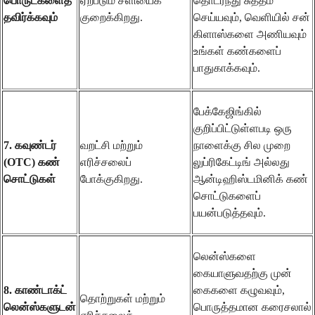
பொருட்களைத்
ஏற்படும் சளியைக்
தொடர்ந்து சுத்தம்
தவிர்க்கவும்
குறைக்கிறது.
செய்யவும், வெளியில் சன்
கிளாஸ்களை அணியவும்
உங்கள் கண்களைப்
பாதுகாக்கவும்.
பேக்கேஜிங்கில்
குறிப்பிட்டுள்ளபடி ஒரு
7. கவுண்டர்
வறட்சி மற்றும்
நாளைக்கு சில முறை
(OTC) கண்
எரிச்சலைப்
லுப்ரிகேட்டிங் அல்லது
சொட்டுகள்
போக்குகிறது.
ஆன்டிஹிஸ்டமினிக் கண்
சொட்டுகளைப்
பயன்படுத்தவும்.
லென்ஸ்களை
கையாளுவதற்கு முன்
8. காண்டாக்ட்
கைகளை கழுவவும்,
தொற்றுகள் மற்றும்
லென்ஸ்களுடன்
பொருத்தமான கரைசலால்