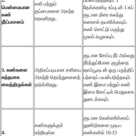
2.
பயன்படுத்தவும். 1
சளி மற்றும்
மென்மையான
தேக்கரண்டி உப்புடன் 1 கப்
குப்பைகளை அகற்ற
கண்
சூடான நீரை கலந்து
உதவுகிறது.
நீர்ப்பாசனம்
கரைசல் தயாரிக்கவும்.
கண் சொட்டு மருந்து
மூலம் கழுவவும்.
சூடான சோப்பு நீர் அல்லது
நீர்த்துப்போன குழந்தை
3. கண்களை
அதிகப்படியான சளியை
ஷாம்பூவுடன் ஒரு பருத்திப்
சுத்தமாக
அகற்றி தொற்றுகளைத்
பந்தைப் பயன்படுத்தவும்.
வைத்திருங்கள்
தடுக்கிறது.
கண் இமை மற்றும் கண்
இமை கோட்டில் மெதுவாக
துடைக்கவும்.
சூடான வெள்ளரிக்காய்
கண்களுக்குச்
துண்டுகளை மூடிய
4.
சுற்றியுள்ள
கண்களில் 10-15