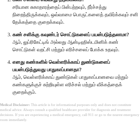
சரியான சுகாதாரத்தைப் பின்பற்றவும், நீர்ச்சத்து
நிறைந்திருக்கவும், ஒவ்வாமை பொருட்களைத் தவிர்க்கவும் சளி
தேக்கத்தை குறைக்கவும்.
கண் சளிக்கு கவுண்டர் சொட்டுகளைப் பயன்படுத்தலாமா?
ஆம், லுப்ரிகேட்டிங் அல்லது ஆன்டிஹிஸ்டமினிக் கண்
சொட்டுகள் வறட்சி மற்றும் எரிச்சலைப் போக்க உதவும்.
எனது கண்களில் வெள்ளரிக்காய் துண்டுகளைப்
பயன்படுத்துவது பாதுகாப்பானதா?
ஆம், வெள்ளரிக்காய் துண்டுகள் பாதுகாப்பானவை மற்றும்
கண்களுக்குச் சுற்றியுள்ள எரிச்சல் மற்றும் வீக்கத்தைக்
குறைக்கும்.
Medical Disclaimer:
This article is for informational purposes only and does not constitute
medical advice. Always consult a qualified healthcare provider for diagnosis and treatment
decisions. If you are experiencing a medical emergency, call 911 or go to the nearest emergency
room immediately.