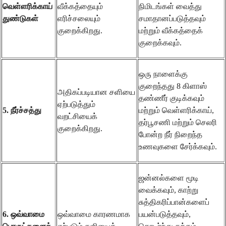
வெள்ளரிக்காய்
வீக்கத்தையும்
நிமிடங்கள் வைத்து
துண்டுகள்
எரிச்சலையும்
சமாதானப்படுத்தவும்
குறைக்கிறது.
மற்றும் வீக்கத்தைக்
குறைக்கவும்.
ஒரு நாளைக்கு
குறைந்தது 8 கிளாஸ்
அதிகப்படியான சளியை
தண்ணீர் குடிக்கவும்
ஏற்படுத்தும்
5. நீர்ச்சத்து
மற்றும் வெள்ளரிக்காய்,
வறட்சியைக்
தர்பூசணி மற்றும் செலரி
குறைக்கிறது.
போன்ற நீர் நிறைந்த
உணவுகளை சேர்க்கவும்.
ஜன்னல்களை மூடி
வைக்கவும், காற்று
சுத்திகரிப்பான்களைப்
6. ஒவ்வாமை
ஒவ்வாமை காரணமாக
பயன்படுத்தவும்,