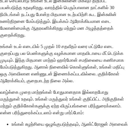
உடல் செயல்பாடு உங்கள் உடல் இன்சுலினை மிகவும் திறம்பட
பயன்படுத்த உதவுகிறது. வாரத்தில் பெரும்பாலான நாட்களில் 30
நிமிடங்கள் நடப்பது போன்ற மிதமான உடற்பயிற்சி கூட இன்சுலின்
உணர்திறனை மேம்படுத்தும். இயக்கம் ஆரோக்கியமான எடை
மேலாண்மைக்கு ஆதரவளிக்கிறது மற்றும் மன அழுத்தத்தைக்
குறைக்கிறது.
உங்கள் உடல் எடையில் 5 முதல் 10 சதவீதம் வரை மட்டுமே எடை
குறைப்பது பல பெண்களுக்கு வழக்கமான மாதவிடாயை மீட்டெடுக்க
முடியும். இந்த மிதமான மாற்றம் ஹார்மோன் சமநிலையை கணிசமாக
மேம்படுத்துகிறது. ஆனால் நினைவில் கொள்ளுங்கள், உங்கள் மதிப்பு
ஒரு அளவிலான எண்ணுடன் இணைக்கப்படவில்லை. குறிக்கோள்
ஆரோக்கியம், குறைபாடற்ற நிலை அல்ல.
வாழ்க்கை முறை மாற்றங்கள் போதுமானதாக இல்லாதபோது
மருந்துகள் உதவும். உங்கள் மருத்துவர் உங்கள் குறிப்பிட்ட அறிகுறிகள்
மற்றும் குறிக்கோள்களுக்கு ஏற்ற விருப்பங்களை பரிந்துரைக்கலாம்.
என்ன பரிந்துரைக்கப்படலாம் என்று பார்ப்போம்:
உங்கள் சுழற்சியை ஒழுங்குபடுத்தவும், ஆண்ட்ரோஜன் அளவைக்