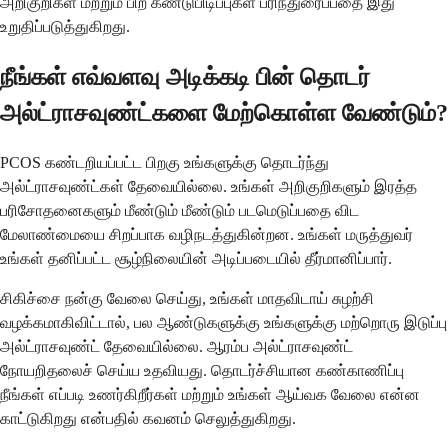
அறிகுறிகள் மற்றும் பிற கண்டுபிடிப்புகள் பரிந்துரைப்பதை இது
உறுதிப்படுத்துகிறது.
நீங்கள் எவ்வளவு அடிக்கடி பின் தொடர்
அல்ட்ராசவுண்ட்களை மேற்கொள்ள வேண்டும்?
PCOS கண்டறியப்பட்ட பிறகு உங்களுக்கு தொடர்ந்து
அல்ட்ராசவுண்ட்கள் தேவையில்லை. உங்கள் அறிகுறிகளும் இரத்த
பரிசோதனைகளும் மீண்டும் மீண்டும் படமெடுப்பதை விட
மேலாண்மையை சிறப்பாக வழிநடத்துகின்றன. உங்கள் மருத்துவர்
உங்கள் தனிப்பட்ட சூழ்நிலையின் அடிப்படையில் தீர்மானிப்பார்.
சிகிச்சை நன்கு வேலை செய்து, உங்கள் மாதவிடாய் சுழற்சி
வழக்கமாகிவிட்டால், பல ஆண்டுகளுக்கு உங்களுக்கு மற்றொரு இடுப்பு
அல்ட்ராசவுண்ட் தேவையில்லை. ஆரம்ப அல்ட்ராசவுண்ட்
நோயறிதலைச் செய்ய உதவியது. தொடர்ச்சியான கண்காணிப்பு
நீங்கள் எப்படி உணர்கிறீர்கள் மற்றும் உங்கள் ஆய்வக வேலை என்ன
காட்டுகிறது என்பதில் கவனம் செலுத்துகிறது.