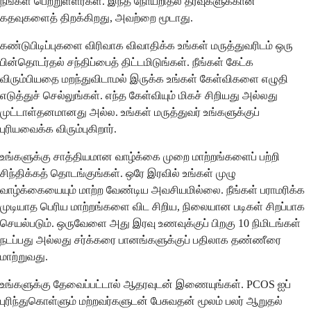
நீங்கள் பெற்றுள்ளீர்கள். இந்த நோயறிதல் தீர்வுகளுக்கான
கதவுகளைத் திறக்கிறது, அவற்றை மூடாது.
கண்டுபிடிப்புகளை விரிவாக விவாதிக்க உங்கள் மருத்துவரிடம் ஒரு
பின்தொடர்தல் சந்திப்பைத் திட்டமிடுங்கள். நீங்கள் கேட்க
விரும்பியதை மறந்துவிடாமல் இருக்க உங்கள் கேள்விகளை எழுதி
எடுத்துச் செல்லுங்கள். எந்த கேள்வியும் மிகச் சிறியது அல்லது
முட்டாள்தனமானது அல்ல. உங்கள் மருத்துவர் உங்களுக்குப்
புரியவைக்க விரும்புகிறார்.
உங்களுக்கு சாத்தியமான வாழ்க்கை முறை மாற்றங்களைப் பற்றி
சிந்திக்கத் தொடங்குங்கள். ஒரே இரவில் உங்கள் முழு
வாழ்க்கையையும் மாற்ற வேண்டிய அவசியமில்லை. நீங்கள் பராமரிக்க
முடியாத பெரிய மாற்றங்களை விட சிறிய, நிலையான படிகள் சிறப்பாக
செயல்படும். ஒருவேளை அது இரவு உணவுக்குப் பிறகு 10 நிமிடங்கள்
நடப்பது அல்லது சர்க்கரை பானங்களுக்குப் பதிலாக தண்ணீரை
மாற்றுவது.
உங்களுக்கு தேவைப்பட்டால் ஆதரவுடன் இணையுங்கள். PCOS ஐப்
புரிந்துகொள்ளும் மற்றவர்களுடன் பேசுவதன் மூலம் பலர் ஆறுதல்