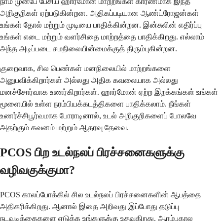
நாம் முன்பே பேசிய ஹார்மோன் மாற்றங்கள் காரணமாக இந்த
அறிகுறிகள் ஏற்படுகின்றன. அதிகப்படியான ஆண்ட்ரோஜன்கள்
உங்கள் தோல் மற்றும் முடியை பாதிக்கின்றன. இன்சுலின் எதிர்ப்பு
உங்கள் எடை மற்றும் வளர்சிதை மாற்றத்தை பாதிக்கிறது. எல்லாம்
அந்த அடிப்படை சமநிலையின்மைக்குத் திரும்புகின்றன.
குறைவாக, சில பெண்கள் மனநிலையில் மாற்றங்களை
அனுபவிக்கிறார்கள் அல்லது அதிக கவலையாக அல்லது
மனச்சோர்வாக உணர்கிறார்கள். ஹார்மோன் ஏற்ற இறக்கங்கள் உங்கள்
மூளையில் உள்ள நரம்பியக்கடத்திகளை பாதிக்கலாம். நீங்கள்
உணர்ச்சிபூர்வமாக போராடினால், உடல் அறிகுறிகளைப் போலவே
அதற்கும் கவனம் மற்றும் ஆதரவு தேவை.
PCOS பிற உடல்நலப் பிரச்சனைகளுக்கு
வழிவகுக்குமா?
PCOS காலப்போக்கில் சில உடல்நலப் பிரச்சனைகளின் ஆபத்தை
அதிகரிக்கிறது. ஆனால் இதை அறிவது இப்போது தடுப்பு
நடவடிக்கைகளை எடுக்க உங்களுக்கு உதவுகிறது. ஆரம்பகால