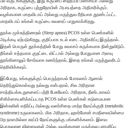
பல வருடங்களுக்கு, இது கருப்பை ஹைப்பர் பிளாசியா அல்லது
அரிதாக, கருப்பை புற்றுநோயின் அபாயத்தை அதிகரிக்கும்.
வழக்கமான மாதவிடாய் அல்லது மருத்துவ ரீதியாக தூண்டப்பட்ட
மாதவிடாய் உங்கள் கருப்பை சுவரைப் பாதுகாக்கிறது.
தூக்க மூச்சுத்திணறல் (Sleep apnea) PCOS உள்ள பெண்களில்
அடிக்கடி ஏற்படுகிறது, குறிப்பாக உடல் எடை அதிகரிப்பு இருந்தால்.
இதன் பொருள் தூக்கத்தின் போது சுவாசம் சுருக்கமாக நின்றுவிடும்.
நீங்கள் சத்தமாக குறட்டை விட்டால் அல்லது போதுமான அளவு
தூங்கினாலும் சோர்வாக உணர்ந்தால், இதை உங்கள் மருத்துவரிடம்
தெரிவிக்கவும்.
இப்போது, உங்களுக்குப் பொருந்தாமல் போகலாம் ஆனால்
தெரிந்துகொள்வது நல்லது என்பதால், சில அரிதான
சாத்தியக்கூறுகளைப் பற்றி பேசுவோம். அரிதாக, நீண்டகாலம்
சிகிச்சையளிக்கப்படாத PCOS உள்ள பெண்கள் கடுமையான
இன்சுலின் எதிர்ப்பு அல்லது வளர்சிதை மாற்ற நோய்க்குறி (metabolic
syndrome) உருவாகலாம். மிக அரிதாக, ஹார்மோன் சமநிலையின்மை
பிற நாளமில்லா சுரப்பி நோய்களுக்கு பங்களிக்கலாம். இவை
பொதுவான விளைவுகள் அல்ல, வழக்கமான மருத்துவ பராமரிப்பு