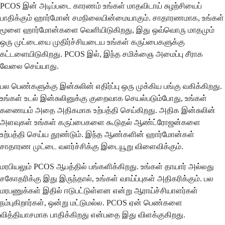
PCOS இன் அடிப்படை காரணம் உங்கள் மாதவிடாய் சுழற்சியைப்
பாதிக்கும் ஹார்மோன் சமநிலையின்மையாகும். சாதாரணமாக, உங்கள்
மூளை ஹார்மோன்களை வெளியிடுகிறது, இது ஒவ்வொரு மாதமும்
ஒரு முட்டையை முதிர்ச்சியடைய உங்கள் கருப்பைகளுக்கு
கட்டளையிடுகிறது. PCOS இல், இந்த சமிக்ஞை அமைப்பு சீராக
வேலை செய்யாது.
பல பெண்களுக்கு இன்சுலின் எதிர்ப்பு ஒரு முக்கிய பங்கு வகிக்கிறது.
உங்கள் உடல் இன்சுலினுக்கு குறைவாக செயல்படும்போது, உங்கள்
கணையம் அதை அதிகமாக உற்பத்தி செய்கிறது. அதிக இன்சுலின்
அளவுகள் உங்கள் கருப்பைகளை கூடுதல் ஆண்ட்ரோஜன்களை
உற்பத்தி செய்ய தூண்டும். இந்த ஆண்களின் ஹார்மோன்கள்
சாதாரண முட்டை வளர்ச்சிக்கு இடையூறு விளைவிக்கும்.
மரபியலும் PCOS ஆபத்தில் பங்களிக்கிறது. உங்கள் தாயார் அல்லது
சகோதரிக்கு இது இருந்தால், உங்கள் வாய்ப்புகள் அதிகரிக்கும். பல
மரபணுக்கள் இதில் ஈடுபட்டுள்ளன என்று ஆராய்ச்சியாளர்கள்
நம்புகிறார்கள், ஒன்று மட்டுமல்ல. PCOS ஏன் பெண்களை
வித்தியாசமாக பாதிக்கிறது என்பதை இது விளக்குகிறது.