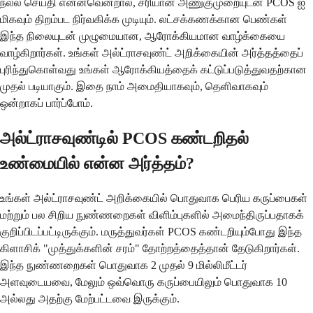
நல்ல செய்தி என்னவென்றால், சரியான அணுகுமுறையுடன் PCOS ஐ
மிகவும் திறம்பட நிர்வகிக்க முடியும். லட்சக்கணக்கான பெண்கள்
இந்த நிலையுடன் முழுமையான, ஆரோக்கியமான வாழ்க்கையை
வாழ்கிறார்கள். உங்கள் அல்ட்ராசவுண்ட் அறிக்கையின் அர்த்தத்தைப்
புரிந்துகொள்வது உங்கள் ஆரோக்கியத்தைக் கட்டுப்படுத்துவதற்கான
முதல் படியாகும். இதை நாம் அமைதியாகவும், தெளிவாகவும்
ஒன்றாகப் பார்ப்போம்.
அல்ட்ராசவுண்டில் PCOS கண்டறிதல்
உண்மையில் என்ன அர்த்தம்?
உங்கள் அல்ட்ராசவுண்ட் அறிக்கையில் பொதுவாக பெரிய கருப்பைகள்
மற்றும் பல சிறிய நுண்ணறைகள் விளிம்புகளில் அமைந்திருப்பதாகக்
குறிப்பிடப்பட்டிருக்கும். மருத்துவர்கள் PCOS கண்டறியும்போது இந்த
கிளாசிக் "முத்துக்களின் சரம்" தோற்றத்தைத்தான் தேடுகிறார்கள்.
இந்த நுண்ணறைகள் பொதுவாக 2 முதல் 9 மில்லிமீட்டர்
அளவுடையவை, மேலும் ஒவ்வொரு கருப்பையிலும் பொதுவாக 10
அல்லது அதற்கு மேற்பட்டவை இருக்கும்.