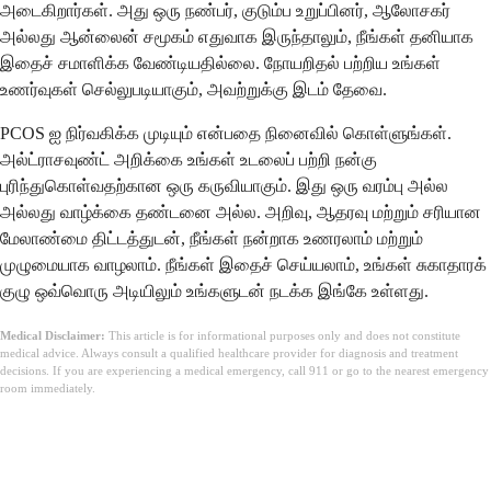
அடைகிறார்கள். அது ஒரு நண்பர், குடும்ப உறுப்பினர், ஆலோசகர்
அல்லது ஆன்லைன் சமூகம் எதுவாக இருந்தாலும், நீங்கள் தனியாக
இதைச் சமாளிக்க வேண்டியதில்லை. நோயறிதல் பற்றிய உங்கள்
உணர்வுகள் செல்லுபடியாகும், அவற்றுக்கு இடம் தேவை.
PCOS ஐ நிர்வகிக்க முடியும் என்பதை நினைவில் கொள்ளுங்கள்.
அல்ட்ராசவுண்ட் அறிக்கை உங்கள் உடலைப் பற்றி நன்கு
புரிந்துகொள்வதற்கான ஒரு கருவியாகும். இது ஒரு வரம்பு அல்ல
அல்லது வாழ்க்கை தண்டனை அல்ல. அறிவு, ஆதரவு மற்றும் சரியான
மேலாண்மை திட்டத்துடன், நீங்கள் நன்றாக உணரலாம் மற்றும்
முழுமையாக வாழலாம். நீங்கள் இதைச் செய்யலாம், உங்கள் சுகாதாரக்
குழு ஒவ்வொரு அடியிலும் உங்களுடன் நடக்க இங்கே உள்ளது.
Medical Disclaimer:
This article is for informational purposes only and does not constitute
medical advice. Always consult a qualified healthcare provider for diagnosis and treatment
decisions. If you are experiencing a medical emergency, call 911 or go to the nearest emergency
room immediately.