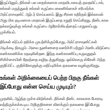
இருப்பினும், நீங்கள் பல மாதங்களாக மாதவிடாயைத் தவறவிட்டால்,
உங்கள் மருத்துவர் உங்கள் கருப்பை லைனிங்கைச் சரிபார்க்க
அல்ட்ராசவுண்ட் ஆர்டர் செய்யலாம். இது சீரான உதிர்தல் இல்லாமல்
அது மிக தடிமனாக மாறாமல் இருப்பதை உறுதி செய்கிறது. நீண்டகால
நல்வாழ்வுக்கு உங்கள் கருப்பை ஆரோக்கியத்தைப் பாதுகாப்பது
முக்கியம்.
நீங்கள் கர்ப்பம் தரிக்க முயற்சிக்கும்போது, அல்ட்ராசவுண்ட்கள்
அடிக்கடி நிகழும். அவை நுண்ணறை வளர்ச்சி மற்றும் அண்டவிடுப்பை
கண்காணிக்க உதவுகின்றன. இந்த கண்காணிப்பு கருவுறுதல்
சிகிச்சையின் நேரத்தை வழிநடத்துகிறது. ஒவ்வொரு ஸ்கேன் அந்த
குறிப்பிட்ட குறிக்கோளுக்கு மதிப்புமிக்க தகவலை வழங்குகிறது.
உங்கள் அறிக்கையைப் பெற்ற பிறகு நீங்கள்
இப்போது என்ன செய்ய முடியும்?
முதலில், ஆழ்ந்த மூச்சு விடுங்கள். நீங்கள் நீண்ட காலமாக போராடி
வந்திருக்கக்கூடிய அறிகுறிகளை விளக்கும் தகவலை இப்போது