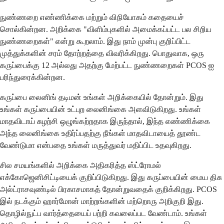
நுண்ணறை எண்ணிக்கை மற்றும் விநியோகம் கதையைச்
சொல்கின்றன. அறிக்கை "விளிம்புகளில் அமைக்கப்பட்ட பல சிறிய
நுண்ணறைகள்" என்று கூறலாம். இது நாம் முன்பு குறிப்பிட்ட
முத்துக்களின் சரம் தோற்றத்தை விவரிக்கிறது. பொதுவாக, ஒரு
கருப்பைக்கு 12 அல்லது அதற்கு மேற்பட்ட நுண்ணறைகள் PCOS ஐ
பரிந்துரைக்கின்றன.
கருப்பை லைனிங் தடிமன் உங்கள் அறிக்கையில் தோன்றும். இது
உங்கள் கருப்பையின் உட்புற லைனிங்கை அளவிடுகிறது. உங்கள்
மாதவிடாய் சுழற்சி ஒழுங்கற்றதாக இருந்தால், இந்த எண்ணிக்கை
அந்த லைனிங்கை உதிர்ப்பதற்கு நீங்கள் மாதவிடாயைத் தூண்ட
வேண்டுமா என்பதை உங்கள் மருத்துவர் மதிப்பிட உதவுகிறது.
சில சமயங்களில் அறிக்கை அதிகரித்த ஸ்ட்ரோமல்
எக்கோஜெனிசிட்டியைக் குறிப்பிடுகிறது. இது கருப்பையின் மைய திசு
அல்ட்ராசவுண்டில் பிரகாசமாகத் தோன்றுவதைக் குறிக்கிறது. PCOS
இல் நடக்கும் ஹார்மோன் மாற்றங்களின் மற்றொரு அறிகுறி இது.
தொழில்நுட்ப வார்த்தையைப் பற்றி கவலைப்பட வேண்டாம். உங்கள்