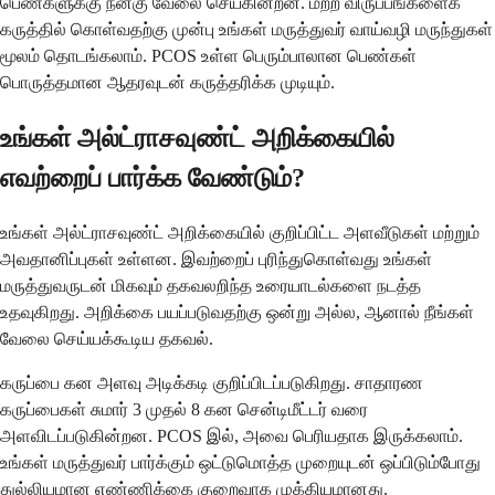
பெண்களுக்கு நன்கு வேலை செய்கின்றன. மற்ற விருப்பங்களைக்
கருத்தில் கொள்வதற்கு முன்பு உங்கள் மருத்துவர் வாய்வழி மருந்துகள்
மூலம் தொடங்கலாம். PCOS உள்ள பெரும்பாலான பெண்கள்
பொருத்தமான ஆதரவுடன் கருத்தரிக்க முடியும்.
உங்கள் அல்ட்ராசவுண்ட் அறிக்கையில்
எவற்றைப் பார்க்க வேண்டும்?
உங்கள் அல்ட்ராசவுண்ட் அறிக்கையில் குறிப்பிட்ட அளவீடுகள் மற்றும்
அவதானிப்புகள் உள்ளன. இவற்றைப் புரிந்துகொள்வது உங்கள்
மருத்துவருடன் மிகவும் தகவலறிந்த உரையாடல்களை நடத்த
உதவுகிறது. அறிக்கை பயப்படுவதற்கு ஒன்று அல்ல, ஆனால் நீங்கள்
வேலை செய்யக்கூடிய தகவல்.
கருப்பை கன அளவு அடிக்கடி குறிப்பிடப்படுகிறது. சாதாரண
கருப்பைகள் சுமார் 3 முதல் 8 கன சென்டிமீட்டர் வரை
அளவிடப்படுகின்றன. PCOS இல், அவை பெரியதாக இருக்கலாம்.
உங்கள் மருத்துவர் பார்க்கும் ஒட்டுமொத்த முறையுடன் ஒப்பிடும்போது
துல்லியமான எண்ணிக்கை குறைவாக முக்கியமானது.