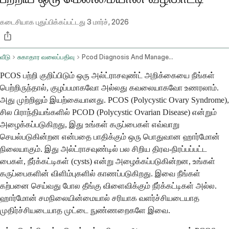
கடைசியாக புதுப்பிக்கப்பட்டது
3 மார்ச், 2026
வீடு
சுகாதார வலைப்பதிவு
Pcod Diagnosis And Management Based On Ultrasound Reports
PCOS பற்றி குறிப்பிடும் ஒரு அல்ட்ராசவுண்ட் அறிக்கையை நீங்கள்
பெற்றிருந்தால், குழப்பமாகவோ அல்லது கவலையாகவோ உணரலாம்.
அது முற்றிலும் இயற்கையானது. PCOS (Polycystic Ovary Syndrome),
சில பிராந்தியங்களில் PCOD (Polycystic Ovarian Disease) என்றும்
அழைக்கப்படுகிறது, இது உங்கள் கருப்பைகள் எவ்வாறு
செயல்படுகின்றன என்பதை பாதிக்கும் ஒரு பொதுவான ஹார்மோன்
நிலையாகும். இது அல்ட்ராசவுண்டில் பல சிறிய திரவ-நிரப்பப்பட்ட
பைகள், நீர்க்கட்டிகள் (cysts) என்று அழைக்கப்படுகின்றன, உங்கள்
கருப்பைகளின் விளிம்புகளில் காணப்படுகிறது. இவை நீங்கள்
கற்பனை செய்வது போல தீங்கு விளைவிக்கும் நீர்க்கட்டிகள் அல்ல.
ஹார்மோன் சமநிலையின்மையால் சரியாக வளர்ச்சியடையாத
முதிர்ச்சியடையாத முட்டை நுண்ணறைகளே இவை.