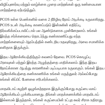
விழிப்புணர்வு மற்றும் வாழ்க்கை முறை மாற்றங்கள் ஒரு உண்மையான
மாற்றத்தை ஏற்படுத்தும்.
PCOS உள்ள பெண்களில் வகை 2 நீரிழிவு நோய் அடிக்கடி உருவாகிறது.
PCOS உடன் அடிக்கடி காணப்படும் இன்சுலின் எதிர்ப்பு,
நிர்வகிக்கப்படாவிட்டால் பல ஆண்டுகளாக முன்னேறலாம். உங்கள்
இரத்த சர்க்கரையை தொடர்ந்து கண்காணிப்பது எந்த
மாற்றங்களையும் ஆரம்பத்தில் கண்டறிய உதவுகிறது, அவை சமாளிக்க
எளிதாக இருக்கும்.
இதய ஆரோக்கியத்திற்கும் கவனம் தேவை. PCOS கொழுப்பு
அளவுகள் மற்றும் இரத்த அழுத்தத்தை பாதிக்கலாம். இந்த இதய
நோய்க்கான ஆபத்து காரணிகள் படிப்படியாக உருவாகும். உங்கள் இதய
ஆரோக்கியத்தை கண்காணிக்க உங்கள் மருத்துவர் அவ்வப்போது
உங்கள் லிப்பிட் பேனலை சரிபார்க்கலாம்.
மாதவிடாய் சுழற்சி ஒழுங்கற்றதாக இருக்கும்போது கருப்பை வாய்
ஆரோக்கியம் முக்கியமானது. நீங்கள் மாதக்கணக்கில் மாதவிடாய்
இல்லாமல் இருந்தால், உங்கள் கருப்பையின் உட்புற சுவர் சீராக உதிராது.