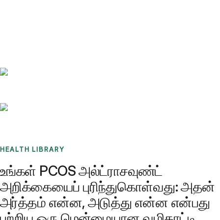
Benchmarks
Stories
FAQ
Sign up / Log in
HEALTH LIBRARY
உங்கள் PCOS அல்ட்ராசவுண்ட்
அறிக்கையைப் புரிந்துகொள்வது: அதன்
அர்த்தம் என்ன, அடுத்து என்ன என்பது
பற்றிய ஒரு மென்மையான வழிகாட்டி