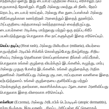
சந்திக்கும் ஒன்று. இது டையாபர் பகுதியில் சிவப்பு, எரிச்சலூட்டும்
சருமமாகத் தோன்றும். சிறுநீர் அல்லது மலத்துடன் நீண்ட நேரம்
தொடர்பு, டையாபர் உராய்தல், அல்லது சில துடைப்பான்கள் அல்லது
கிரீம்களுக்கான உணர்திறன் அனைத்தும் இதைத் தூண்டும்.
அப்பகுதியை சுத்தமாகவும் உலர்ந்ததாகவும் வைத்திருப்பது,
டையாபர்களை அடிக்கடி மாற்றுவது மற்றும் ஒரு தடுப்பு கிரீம்
பயன்படுத்துவது பொதுவாக சில நாட்களுக்குள் இதை சரிசெய்யும்.
வெப்ப தடிப்பு
(Heat rash), அல்லது மிலியரியா (miliaria), வியர்வை
சருமத்தின் அடியில் சிக்கிக் கொள்ளும்போது நிகழ்கிறது. சிறிய
சிவப்பு அல்லது தெளிவான கொப்புளங்களை நீங்கள் பார்ப்பீர்கள்,
பொதுவாக உங்கள் குழந்தை வியர்க்கும் இடங்களில், கழுத்து, மார்பு
அல்லது முதுகு போன்ற இடங்களில். உங்கள் குழந்தைக்கு அதிக
துணிகள் அணிவிப்பது அல்லது சூடான, ஈரப்பதமான வானிலை இதை
ஏற்படுத்தலாம். உங்கள் குழந்தையை குளிர்விப்பது மற்றும்
அவர்களுக்கு தளர்வான, சுவாசிக்கக்கூடிய ஆடைகளை அணிவிப்பது
பொதுவாக இதை விரைவாக சரிசெய்யும்.
எக்ஸிமா
(Eczema), அல்லது அடோபிக் டெர்மடிடிஸ் (atopic dermatitis),
சற்று நீடித்தது. இது வறண்ட, சிவப்பு, அரிப்புள்ள திட்டுகளாகத்