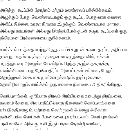
அடுத்து, தடிப்பின் தோற்றம் மற்றும் உணர்வைப் பரிசீலிக்கவும்.
அழுத்தும் போது வெண்மையாகும் ஒரு தடிப்பு, பொதுவாக கவலை
அளிப்பதில்லை. ஊதா நிறமாக இருக்கும், வெண்மையாக மாறாத,
அல்லது காயங்கள் அல்லது இரத்தப்போக்குடன் கூடிய தடிப்புகள் ஒரு
தீவிரமான பிரச்சனையை குறிக்கலாம்.
காய்ச்சல் படத்தை மாற்றுகிறது. காய்ச்சலுடன் கூடிய தடிப்பு, குறிப்பாக
மூன்று மாதங்களுக்கும் குறைவான குழந்தைகளில், உங்கள்
மருத்துவரை அழைக்க வேண்டும். பிறந்த குழந்தைகளுக்கு
வளர்ச்சியடையாத நோயெதிர்ப்பு அமைப்புகள் உள்ளன, மேலும்
தொற்றுகள் வேகமாக முன்னேறக்கூடும். தடிப்பு லேசாக
தோன்றினாலும், காய்ச்சல் ஒரு கவலை நிலையை அதிகரிக்கிறது.
கொப்புளங்கள், குறிப்பாக திரவம் நிரம்பியவை உடைந்து திறப்பவை,
கவனம் தேவை. சில பாதிப்பில்லாத நிலைகள் கொப்புளங்களை
ஏற்படுத்தினாலும், மற்றவை தொற்றுகள் அல்லது அரிதான
தன்னியக்க நோய்கள் போன்றவையும் ஏற்படலாம். கொப்புளங்கள்
பரவினாலோ அல்லது வலி இருப்பதாக தோன்றினாலோ,