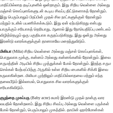
பாதிப்பில்லாத தடிப்புகளில் ஒன்றாகும். இது சிறிய வெள்ளை அல்லது
மஞ்சள் கொப்புளங்களுடன் கூடிய சிவப்பு திட்டுகளாகத் தோன்றும்.
இது பெரும்பாலும் பிறப்பின் முதல் சில நாட்களுக்குள் தோன்றும்
மற்றும் உடலில் பயணிக்கக்கூடும். இது ஏன் ஏற்படுகிறது என்பது
யாருக்கும் சரியாகத் தெரியாது, ஆனால் இது நோயெதிர்ப்பு மண்டலம்
விழித்தெழும் ஒரு பகுதியாக கருதப்படுகிறது. இது ஒன்று அல்லது
இரண்டு வாரங்களுக்குள் தானாகவே மறைந்துவிடும்.
மிலியா
(Milia) சிறிய வெள்ளை அல்லது மஞ்சள் கொப்புளங்கள்,
பொதுவாக மூக்கு, கன்னம் அல்லது கன்னங்களில் தோன்றும். இவை
சருமத்தின் அடியில் சிறிய முத்துக்கள் போல் தோன்றும். இறந்த சரும
செல்கள் மேற்பரப்பிற்கு அருகில் உள்ள சிறிய பைகளில் சிக்கி இவை
உருவாகின்றன. மிலியா முற்றிலும் பாதிப்பில்லாதவை மற்றும் எந்த
தலையீடும் இல்லாமல், பொதுவாக சில வாரங்களுக்குள்
சரியாகிவிடும்.
குழந்தை முகப்பரு
(Baby acne) சுமார் இரண்டு முதல் நான்கு வார
வயதில் தோன்றலாம். இது சிறிய சிவப்பு அல்லது வெள்ளை பருக்கள்
போல் தோன்றும், பெரும்பாலும் முகத்தில். தாயின் ஹார்மோன்கள்