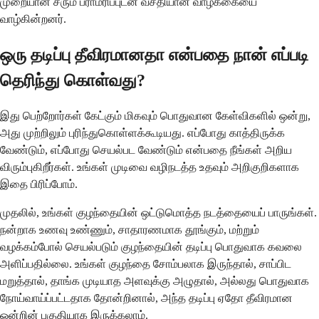
முறையான சரும பராமரிப்புடன் வசதியான வாழ்க்கையை
வாழ்கின்றனர்.
ஒரு தடிப்பு தீவிரமானதா என்பதை நான் எப்படி
தெரிந்து கொள்வது?
இது பெற்றோர்கள் கேட்கும் மிகவும் பொதுவான கேள்விகளில் ஒன்று,
அது முற்றிலும் புரிந்துகொள்ளக்கூடியது. எப்போது காத்திருக்க
வேண்டும், எப்போது செயல்பட வேண்டும் என்பதை நீங்கள் அறிய
விரும்புகிறீர்கள். உங்கள் முடிவை வழிநடத்த உதவும் அறிகுறிகளாக
இதை பிரிப்போம்.
முதலில், உங்கள் குழந்தையின் ஒட்டுமொத்த நடத்தையைப் பாருங்கள்.
நன்றாக உணவு உண்ணும், சாதாரணமாக தூங்கும், மற்றும்
வழக்கம்போல் செயல்படும் குழந்தையின் தடிப்பு பொதுவாக கவலை
அளிப்பதில்லை. உங்கள் குழந்தை சோம்பலாக இருந்தால், சாப்பிட
மறுத்தால், தாங்க முடியாத அளவுக்கு அழுதால், அல்லது பொதுவாக
நோய்வாய்ப்பட்டதாக தோன்றினால், அந்த தடிப்பு ஏதோ தீவிரமான
ஒன்றின் பகுதியாக இருக்கலாம்.