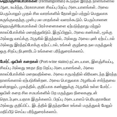
ஹெமஞ்சியோமாக்கள்
(Hemangiomas) கூடுதல் இரத்த நாளங்களால்
ஆன, உயர்ந்த, பிரகாசமான சிவப்பு பிறப்பு அடையாளங்கள். அவை
பெரும்பாலும் முதல் சில வாரங்களில் தோன்றும் மற்றும் மெதுவாக
சுருங்குவதற்கு முன்பு பல மாதங்கள் வளரக்கூடும். பெரும்பாலான
ஹெமஞ்சியோமாக்கள் பிரச்சனைகளை ஏற்படுத்தாது மற்றும்
காலப்போக்கில் மறைந்துவிடும். இருப்பினும், அவை கண்கள், மூக்கு
அல்லது வாய்க்கு அருகில் இருந்தால், அல்லது அவை புண் ஏற்பட்டால்
அல்லது இரத்தப்போக்கு ஏற்பட்டால், உங்கள் குழந்தை நல மருத்துவர்
ஒரு சிறப்பு நிபுணரிடம் உங்களை பரிந்துரைக்கலாம்.
போர்ட்-ஒயின் கறைகள்
(Port-wine stains) தட்டையான, இளஞ்சிவப்பு,
சிவப்பு அல்லது ஊதா நிற பிறப்பு அடையாளங்கள், அவை
காலப்போக்கில் மறைவதில்லை. அவை சருமத்தில் விரிவடைந்த இரத்த
நாளங்களால் ஏற்படுகின்றன. அவை பொதுவாக அழகியல் சார்ந்தவை
என்றாலும், முகத்தில், குறிப்பாக கண்ணுக்கு அருகில் உள்ள போர்ட்-
ஒயின் கறை சில சமயங்களில் பிற மருத்துவ நிலைகளுடன்
தொடர்புடையதாக இருக்கலாம். பிறப்பு அடையாளம் பெரியதாகவோ
அல்லது குறிப்பிட்ட இடத்தில் இருந்தாலோ உங்கள் மருத்துவர் மேலும்
மதிப்பீடு செய்ய பரிந்துரைக்கலாம்.