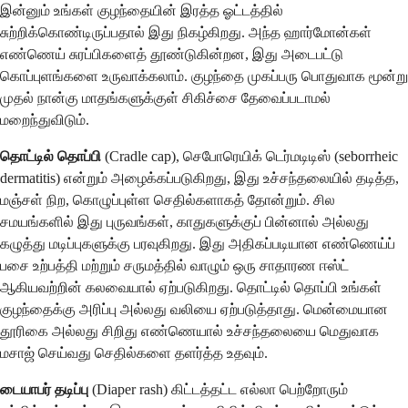
இன்னும் உங்கள் குழந்தையின் இரத்த ஓட்டத்தில்
சுற்றிக்கொண்டிருப்பதால் இது நிகழ்கிறது. அந்த ஹார்மோன்கள்
எண்ணெய் சுரப்பிகளைத் தூண்டுகின்றன, இது அடைபட்டு
கொப்புளங்களை உருவாக்கலாம். குழந்தை முகப்பரு பொதுவாக மூன்று
முதல் நான்கு மாதங்களுக்குள் சிகிச்சை தேவைப்படாமல்
மறைந்துவிடும்.
தொட்டில் தொப்பி
(Cradle cap), செபோரெயிக் டெர்மடிடிஸ் (seborrheic
dermatitis) என்றும் அழைக்கப்படுகிறது, இது உச்சந்தலையில் தடித்த,
மஞ்சள் நிற, கொழுப்புள்ள செதில்களாகத் தோன்றும். சில
சமயங்களில் இது புருவங்கள், காதுகளுக்குப் பின்னால் அல்லது
கழுத்து மடிப்புகளுக்கு பரவுகிறது. இது அதிகப்படியான எண்ணெய்ப்
பசை உற்பத்தி மற்றும் சருமத்தில் வாழும் ஒரு சாதாரண ஈஸ்ட்
ஆகியவற்றின் கலவையால் ஏற்படுகிறது. தொட்டில் தொப்பி உங்கள்
குழந்தைக்கு அரிப்பு அல்லது வலியை ஏற்படுத்தாது. மென்மையான
தூரிகை அல்லது சிறிது எண்ணெயால் உச்சந்தலையை மெதுவாக
மசாஜ் செய்வது செதில்களை தளர்த்த உதவும்.
டையாபர் தடிப்பு
(Diaper rash) கிட்டத்தட்ட எல்லா பெற்றோரும்