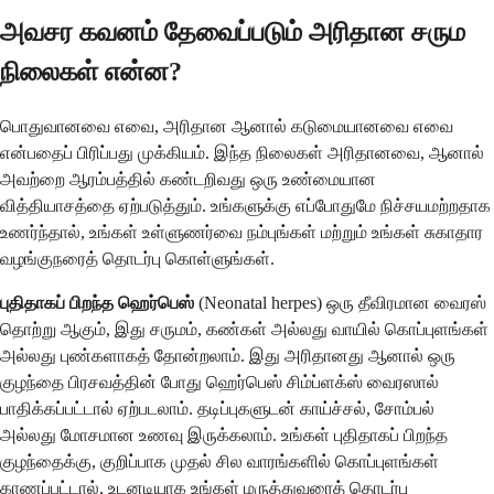
அவசர கவனம் தேவைப்படும் அரிதான சரும
நிலைகள் என்ன?
பொதுவானவை எவை, அரிதான ஆனால் கடுமையானவை எவை
என்பதைப் பிரிப்பது முக்கியம். இந்த நிலைகள் அரிதானவை, ஆனால்
அவற்றை ஆரம்பத்தில் கண்டறிவது ஒரு உண்மையான
வித்தியாசத்தை ஏற்படுத்தும். உங்களுக்கு எப்போதுமே நிச்சயமற்றதாக
உணர்ந்தால், உங்கள் உள்ளுணர்வை நம்புங்கள் மற்றும் உங்கள் சுகாதார
வழங்குநரைத் தொடர்பு கொள்ளுங்கள்.
புதிதாகப் பிறந்த ஹெர்பெஸ்
(Neonatal herpes) ஒரு தீவிரமான வைரஸ்
தொற்று ஆகும், இது சருமம், கண்கள் அல்லது வாயில் கொப்புளங்கள்
அல்லது புண்களாகத் தோன்றலாம். இது அரிதானது ஆனால் ஒரு
குழந்தை பிரசவத்தின் போது ஹெர்பெஸ் சிம்ப்ளக்ஸ் வைரஸால்
பாதிக்கப்பட்டால் ஏற்படலாம். தடிப்புகளுடன் காய்ச்சல், சோம்பல்
அல்லது மோசமான உணவு இருக்கலாம். உங்கள் புதிதாகப் பிறந்த
குழந்தைக்கு, குறிப்பாக முதல் சில வாரங்களில் கொப்புளங்கள்
காணப்பட்டால், உடனடியாக உங்கள் மருத்துவரைத் தொடர்பு