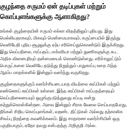
குழந்தை சருமம் ஏன் தடிப்புகள் மற்றும்
கொப்புளங்களுக்கு ஆளாகிறது?
உங்கள் குழந்தையின் சருமம் எல்லா விதத்திலும் புதியது. இது
மெல்லியதாகவும், மிகவும் மென்மையாகவும், கருப்பையில் இருந்து
வெளியேறி புதிய சூழலுக்கு ஏற்ப சரிசெய்துகொண்டும் இருக்கிறது.
இது வெப்பநிலை, ஈரப்பதம், பாக்டீரியா மற்றும் துணிகளுக்கு கூட
அதிக வினைபுரியும் தன்மையைக் கொண்டுள்ளது. எரிச்சலூட்டும்
பொருட்களை வெளியே தடுத்து நிறுத்தும் பாதுகாப்பு உறை அந்த
ஆரம்ப மாதங்களில் இன்னும் வளர்ந்து வருகிறது.
குழந்தைகளுக்கும் வளர்ச்சியடையாத வியர்வை சுரப்பிகள் மற்றும்
எண்ணெய் சுரப்பிகள் உள்ளன. இந்த சுரப்பிகள் ஈரப்பதத்தையும்
வெப்பநிலையையும் ஒழுங்குபடுத்துவது எப்படி என்று
கற்றுக்கொள்கின்றன. அவை இன்னும் சீராக வேலை செய்யாதபோது,
நீங்கள் சிறிய கொப்புளங்கள், வறண்ட திட்டுகள் அல்லது தற்காலிக
சிவப்பு நிறத்தை கவனிக்கலாம். இது சாதாரண வளர்ச்சியின் ஒரு
பகுதியாகும், ஏதோ தவறு என்பதற்கு அறிகுறி அல்ல.