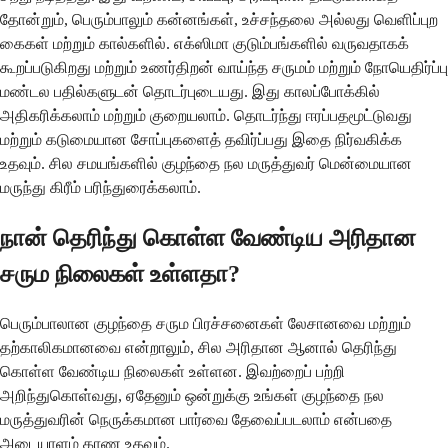
தோன்றும், பெரும்பாலும் கன்னங்கள், உச்சந்தலை அல்லது வெளிப்புற
கைகள் மற்றும் கால்களில். எக்ஸிமா குடும்பங்களில் வருவதாகக்
கூறப்படுகிறது மற்றும் உணர்திறன் வாய்ந்த சருமம் மற்றும் நோயெதிர்ப்பு
மண்டல பதில்களுடன் தொடர்புடையது. இது காலப்போக்கில்
அதிகரிக்கலாம் மற்றும் குறையலாம். தொடர்ந்து ஈரப்பதமூட்டுவது
மற்றும் கடுமையான சோப்புகளைத் தவிர்ப்பது இதை நிர்வகிக்க
உதவும். சில சமயங்களில் குழந்தை நல மருத்துவர் மென்மையான
மருந்து கிரீம் பரிந்துரைக்கலாம்.
நான் தெரிந்து கொள்ள வேண்டிய அரிதான
சரும நிலைகள் உள்ளதா?
பெரும்பாலான குழந்தை சரும பிரச்சனைகள் லேசானவை மற்றும்
தற்காலிகமானவை என்றாலும், சில அரிதான ஆனால் தெரிந்து
கொள்ள வேண்டிய நிலைகள் உள்ளன. இவற்றைப் பற்றி
அறிந்துகொள்வது, ஏதேனும் ஒன்றுக்கு உங்கள் குழந்தை நல
மருத்துவரின் நெருக்கமான பார்வை தேவைப்படலாம் என்பதை
அடையாளம் காண உதவும்.