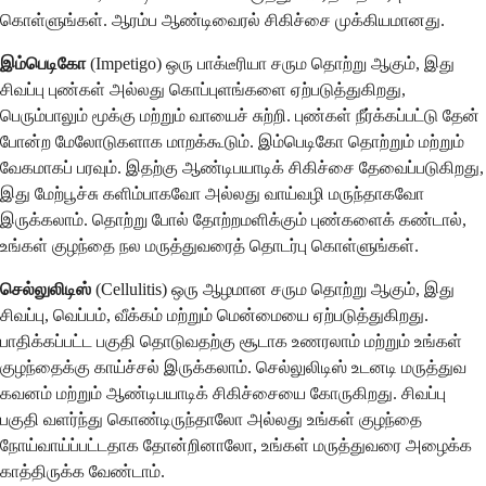
கொள்ளுங்கள். ஆரம்ப ஆண்டிவைரல் சிகிச்சை முக்கியமானது.
இம்பெடிகோ
(Impetigo) ஒரு பாக்டீரியா சரும தொற்று ஆகும், இது
சிவப்பு புண்கள் அல்லது கொப்புளங்களை ஏற்படுத்துகிறது,
பெரும்பாலும் மூக்கு மற்றும் வாயைச் சுற்றி. புண்கள் நீர்க்கப்பட்டு தேன்
போன்ற மேலோடுகளாக மாறக்கூடும். இம்பெடிகோ தொற்றும் மற்றும்
வேகமாகப் பரவும். இதற்கு ஆண்டிபயாடிக் சிகிச்சை தேவைப்படுகிறது,
இது மேற்பூச்சு களிம்பாகவோ அல்லது வாய்வழி மருந்தாகவோ
இருக்கலாம். தொற்று போல் தோற்றமளிக்கும் புண்களைக் கண்டால்,
உங்கள் குழந்தை நல மருத்துவரைத் தொடர்பு கொள்ளுங்கள்.
செல்லுலிடிஸ்
(Cellulitis) ஒரு ஆழமான சரும தொற்று ஆகும், இது
சிவப்பு, வெப்பம், வீக்கம் மற்றும் மென்மையை ஏற்படுத்துகிறது.
பாதிக்கப்பட்ட பகுதி தொடுவதற்கு சூடாக உணரலாம் மற்றும் உங்கள்
குழந்தைக்கு காய்ச்சல் இருக்கலாம். செல்லுலிடிஸ் உடனடி மருத்துவ
கவனம் மற்றும் ஆண்டிபயாடிக் சிகிச்சையை கோருகிறது. சிவப்பு
பகுதி வளர்ந்து கொண்டிருந்தாலோ அல்லது உங்கள் குழந்தை
நோய்வாய்ப்பட்டதாக தோன்றினாலோ, உங்கள் மருத்துவரை அழைக்க
காத்திருக்க வேண்டாம்.