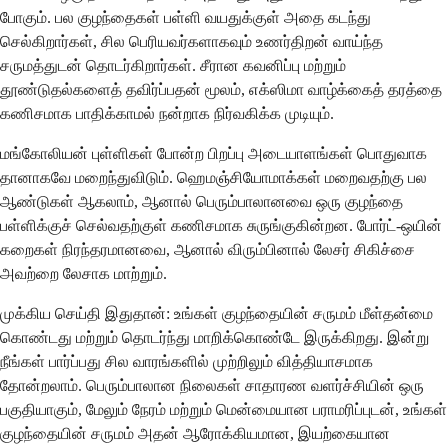
போகும். பல குழந்தைகள் பள்ளி வயதுக்குள் அதை கடந்து
செல்கிறார்கள், சில பெரியவர்களாகவும் உணர்திறன் வாய்ந்த
சருமத்துடன் தொடர்கிறார்கள். சீரான கவனிப்பு மற்றும்
தூண்டுதல்களைத் தவிர்ப்பதன் மூலம், எக்ஸிமா வாழ்க்கைத் தரத்தை
கணிசமாக பாதிக்காமல் நன்றாக நிர்வகிக்க முடியும்.
மங்கோலியன் புள்ளிகள் போன்ற பிறப்பு அடையாளங்கள் பொதுவாக
தானாகவே மறைந்துவிடும். ஹெமஞ்சியோமாக்கள் மறைவதற்கு பல
ஆண்டுகள் ஆகலாம், ஆனால் பெரும்பாலானவை ஒரு குழந்தை
பள்ளிக்குச் செல்வதற்குள் கணிசமாக சுருங்குகின்றன. போர்ட்-ஒயின்
கறைகள் நிரந்தரமானவை, ஆனால் விரும்பினால் லேசர் சிகிச்சை
அவற்றை லேசாக மாற்றும்.
முக்கிய செய்தி இதுதான்: உங்கள் குழந்தையின் சருமம் மீள்தன்மை
கொண்டது மற்றும் தொடர்ந்து மாறிக்கொண்டே இருக்கிறது. இன்று
நீங்கள் பார்ப்பது சில வாரங்களில் முற்றிலும் வித்தியாசமாக
தோன்றலாம். பெரும்பாலான நிலைகள் சாதாரண வளர்ச்சியின் ஒரு
பகுதியாகும், மேலும் நேரம் மற்றும் மென்மையான பராமரிப்புடன், உங்கள்
குழந்தையின் சருமம் அதன் ஆரோக்கியமான, இயற்கையான