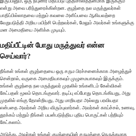
இருப்பினும், ஒரு நிபுணர் மதிப்பீடு புத்திசாலித்தனமாக இருக்கும்
என்று அவை பரிந்துரைக்கின்றன. குழந்தை நல மருத்துவர்கள்
பாதிப்பில்லாதவை மற்றும் கவலை அளிப்பவை ஆகியவற்றை
வேறுபடுத்தி அறிய பயிற்சி பெற்றவர்கள், மேலும் அவர்கள் உங்களுக்கு
மன அமைதியை அளிக்க முடியும்.
மதிப்பீட்டின் போது மருத்துவர் என்ன
செய்வார்?
நீங்கள் உங்கள் குழந்தையை ஒரு சரும பிரச்சனைக்காக அழைத்துச்
சென்றால், வருகை அமைதியாகவும் முழுமையாகவும் இருக்கும்.
உங்கள் குழந்தை நல மருத்துவர் முதலில் உங்களிடம் கேள்விகள்
கேட்பதன் மூலம் தொடங்குவார். தடிப்பு எப்போது தொடங்கியது, அது
முதலில் எங்கு தோன்றியது, அது மாறியதா அல்லது பரவியதா
என்பதை அவர்கள் அறிய விரும்புவார்கள். அவர்கள் காய்ச்சல், உணவு,
தூக்கம் மற்றும் நீங்கள் பயன்படுத்திய புதிய பொருட்கள் பற்றியும்
கேட்கலாம்.
அடுத்து, அவர்கள் உங்கள் குழந்தையின் சருமத்தை நெருக்கமாக