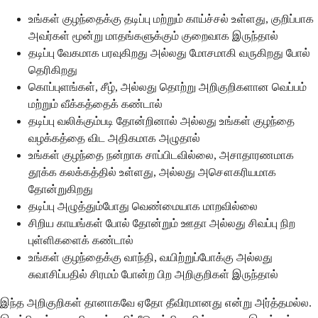
உங்கள் குழந்தைக்கு தடிப்பு மற்றும் காய்ச்சல் உள்ளது, குறிப்பாக
அவர்கள் மூன்று மாதங்களுக்கும் குறைவாக இருந்தால்
தடிப்பு வேகமாக பரவுகிறது அல்லது மோசமாகி வருகிறது போல்
தெரிகிறது
கொப்புளங்கள், சீழ், அல்லது தொற்று அறிகுறிகளான வெப்பம்
மற்றும் வீக்கத்தைக் கண்டால்
தடிப்பு வலிக்கும்படி தோன்றினால் அல்லது உங்கள் குழந்தை
வழக்கத்தை விட அதிகமாக அழுதால்
உங்கள் குழந்தை நன்றாக சாப்பிடவில்லை, அசாதாரணமாக
தூக்க கலக்கத்தில் உள்ளது, அல்லது அசௌகரியமாக
தோன்றுகிறது
தடிப்பு அழுத்தும்போது வெண்மையாக மாறவில்லை
சிறிய காயங்கள் போல் தோன்றும் ஊதா அல்லது சிவப்பு நிற
புள்ளிகளைக் கண்டால்
உங்கள் குழந்தைக்கு வாந்தி, வயிற்றுப்போக்கு அல்லது
சுவாசிப்பதில் சிரமம் போன்ற பிற அறிகுறிகள் இருந்தால்
இந்த அறிகுறிகள் தானாகவே ஏதோ தீவிரமானது என்று அர்த்தமல்ல.