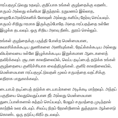
ஈரப்பதமூட்டுவது உதவும், குறிப்பாக உங்கள் குழந்தைக்கு வறண்ட
சருமம் அல்லது எக்ஸிமா இருந்தால். நறுமணம் இல்லாத,
ஹைபோஅலர்கெனிக் லோஷன் அல்லது களிம்பு தேர்வு செய்யவும்.
சருமம் சிறிது ஈரமாக இருக்கும்போதே அதை ஈரப்பதத்தை உள்ளே
இழுக்க தடவவும். ஒரு சிறிய அளவு நீண்ட தூரம் செல்லும்.
உங்கள் குழந்தைக்கு பருத்தி போன்ற மென்மையான,
சுவாசிக்கக்கூடிய துணிகளை அணியுங்கள். தேய்க்கக்கூடிய அல்லது
வியர்வையை உள்ளே இழுக்கக்கூடிய இறுக்கமான ஆடைகளைத்
தவிர்க்கவும். சூடான காலநிலையில், வெப்ப தடிப்பைத் தடுக்க உங்கள்
குழந்தையை குளிர்ச்சியாக வைத்திருங்கள். குளிர் காலநிலையில்,
மென்மையான ஈரப்பதமூட்டுவதன் மூலம் சருமத்தை வறட்சிக்கு
எதிராக பாதுகாக்கவும்.
டையாபர் தடிப்பைத் தடுக்க டையாபர்களை அடிக்கடி மாற்றவும். அந்தப்
பகுதியை வெதுவெதுப்பான நீர் அல்லது மென்மையான
துடைப்பான்களால் சுத்தம் செய்யவும், மேலும் சருமத்தை முடிந்தால்
காற்றில் உலர விடவும். சிவப்பு நிறம் தோன்றினால் துத்தநாக ஆக்சைடு
கொண்ட ஒரு தடுப்பு கிரீம் தடவவும்.