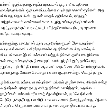
உங்கள் குழந்தைக்கு தடிப்பு ஏற்பட்டால் ஒரு எளிய பதிவை
வைத்திருங்கள். ஒரு புகைப்படத்தை எடுத்துக் கொள்ளுங்கள், அது
எப்போது தொடங்கியது என்பதைக் குறிக்கவும், ஏதேனும்
மாற்றங்களைக் கண்காணிக்கவும். இது உங்களுக்கும் உங்கள்
மருத்துவருக்கும் வடிவத்தைப் புரிந்துகொள்ளவும், முடிவுகளை
எளிதாக்கவும் உதவும்.
உங்களுக்கு உதவினால் மற்ற பெற்றோர்களுடன் இணையுங்கள்.
அனுபவங்களைப் பகிர்ந்துகொள்வது நீங்கள் கடந்து செல்லும்
விஷயங்களை இயல்பாக்கலாம் மற்றும் நீங்கள் தனியாக இல்லை
என்பதை உங்களுக்கு நினைவூட்டலாம். இருப்பினும், ஒவ்வொரு
குழந்தையும் வித்தியாசமானது என்பதை நினைவில் கொள்ளுங்கள்.
மற்றவருக்கு வேலை செய்தது உங்கள் குழந்தைக்குப் பொருந்தாது.
முக்கியமாக, உங்களை நம்புங்கள். உங்கள் குழந்தையை நீங்கள் நன்கு
அறிவீர்கள். ஏதோ தவறு என்று நீங்கள் உணர்ந்தால், உதவியை
நாடுங்கள். எல்லாம் சரியாகத் தோன்றினால், ஓய்வெடுங்கள்.
பெற்றோருக்குரியது பல சிறிய கவலைகளால் நிறைந்துள்ளது, ஆனால்
அவற்றில் பெரும்பாலானவை எந்த சம்பவமும் இல்லாமல் கடந்து