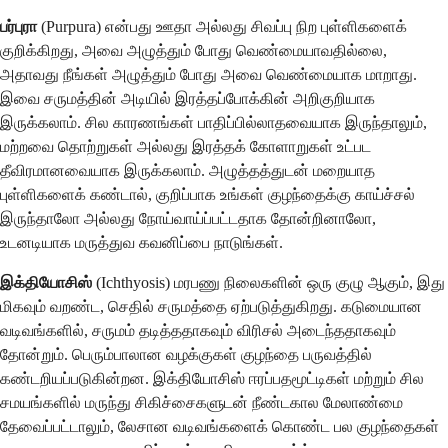
பர்புரா
(Purpura) என்பது ஊதா அல்லது சிவப்பு நிற புள்ளிகளைக்
குறிக்கிறது, அவை அழுத்தும் போது வெண்மையாவதில்லை,
அதாவது நீங்கள் அழுத்தும் போது அவை வெண்மையாக மாறாது.
இவை சருமத்தின் அடியில் இரத்தப்போக்கின் அறிகுறியாக
இருக்கலாம். சில காரணங்கள் பாதிப்பில்லாதவையாக இருந்தாலும்,
மற்றவை தொற்றுகள் அல்லது இரத்தக் கோளாறுகள் உட்பட
தீவிரமானவையாக இருக்கலாம். அழுத்தத்துடன் மறையாத
புள்ளிகளைக் கண்டால், குறிப்பாக உங்கள் குழந்தைக்கு காய்ச்சல்
இருந்தாலோ அல்லது நோய்வாய்ப்பட்டதாக தோன்றினாலோ,
உடனடியாக மருத்துவ கவனிப்பை நாடுங்கள்.
இக்தியோசிஸ்
(Ichthyosis) மரபணு நிலைகளின் ஒரு குழு ஆகும், இது
மிகவும் வறண்ட, செதில் சருமத்தை ஏற்படுத்துகிறது. கடுமையான
வடிவங்களில், சருமம் தடித்ததாகவும் விரிசல் அடைந்ததாகவும்
தோன்றும். பெரும்பாலான வழக்குகள் குழந்தை பருவத்தில்
கண்டறியப்படுகின்றன. இக்தியோசிஸ் ஈரப்பதமூட்டிகள் மற்றும் சில
சமயங்களில் மருந்து சிகிச்சைகளுடன் நீண்டகால மேலாண்மை
தேவைப்பட்டாலும், லேசான வடிவங்களைக் கொண்ட பல குழந்தைகள்