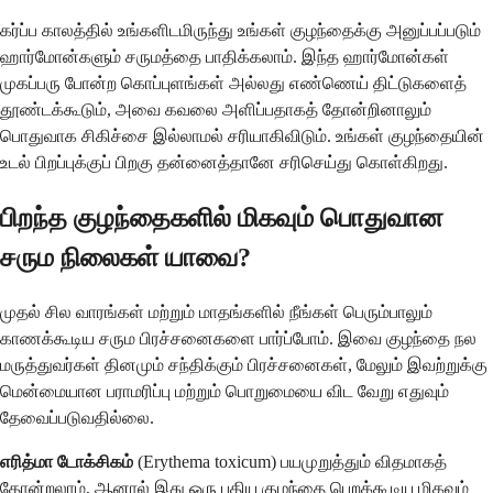
கர்ப்ப காலத்தில் உங்களிடமிருந்து உங்கள் குழந்தைக்கு அனுப்பப்படும்
ஹார்மோன்களும் சருமத்தை பாதிக்கலாம். இந்த ஹார்மோன்கள்
முகப்பரு போன்ற கொப்புளங்கள் அல்லது எண்ணெய் திட்டுகளைத்
தூண்டக்கூடும், அவை கவலை அளிப்பதாகத் தோன்றினாலும்
பொதுவாக சிகிச்சை இல்லாமல் சரியாகிவிடும். உங்கள் குழந்தையின்
உடல் பிறப்புக்குப் பிறகு தன்னைத்தானே சரிசெய்து கொள்கிறது.
பிறந்த குழந்தைகளில் மிகவும் பொதுவான
சரும நிலைகள் யாவை?
முதல் சில வாரங்கள் மற்றும் மாதங்களில் நீங்கள் பெரும்பாலும்
காணக்கூடிய சரும பிரச்சனைகளை பார்ப்போம். இவை குழந்தை நல
மருத்துவர்கள் தினமும் சந்திக்கும் பிரச்சனைகள், மேலும் இவற்றுக்கு
மென்மையான பராமரிப்பு மற்றும் பொறுமையை விட வேறு எதுவும்
தேவைப்படுவதில்லை.
எரித்மா டோக்சிகம்
(Erythema toxicum) பயமுறுத்தும் விதமாகத்
தோன்றலாம், ஆனால் இது ஒரு புதிய குழந்தை பெறக்கூடிய மிகவும்