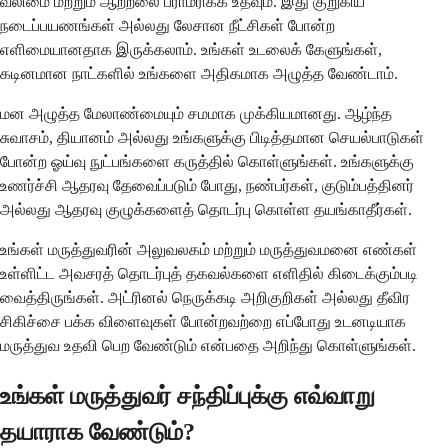
வலிமை மற்றும் ஆற்றலை பராமரிக்க உதவும். இது குறுகிய
நடைப்பயணங்கள் அல்லது லேசான நீட்சிகள் போன்ற
எளிமையானதாக இருக்கலாம். உங்கள் உடலைக் கேளுங்கள்,
கடினமான நாட்களில் உங்களை அதிகமாக அழுத்த வேண்டாம்.
மன அழுத்த மேலாண்மையும் சமமாக முக்கியமானது. ஆழ்ந்த
சுவாசம், தியானம் அல்லது உங்களுக்கு பிடித்தமான செயல்பாடுகள்
போன்ற ஓய்வு நுட்பங்களை கருத்தில் கொள்ளுங்கள். உங்களுக்கு
உணர்ச்சி ஆதரவு தேவைப்படும் போது, நண்பர்கள், குடும்பத்தினர்
அல்லது ஆதரவு குழுக்களைத் தொடர்பு கொள்ள தயங்காதீர்கள்.
உங்கள் மருத்துவரின் அலுவலகம் மற்றும் மருத்துவமனை எண்கள்
உள்ளிட்ட அவசரத் தொடர்புத் தகவல்களை எளிதில் கிடைக்கும்படி
வைத்திருங்கள். அட்ரினல் நெருக்கடி அறிகுறிகள் அல்லது தீவிர
சிகிச்சை பக்க விளைவுகள் போன்றவற்றை எப்போது உடனடியாக
மருத்துவ உதவி பெற வேண்டும் என்பதை அறிந்து கொள்ளுங்கள்.
உங்கள் மருத்துவர் சந்திப்புக்கு எவ்வாறு
தயாராக வேண்டும்?