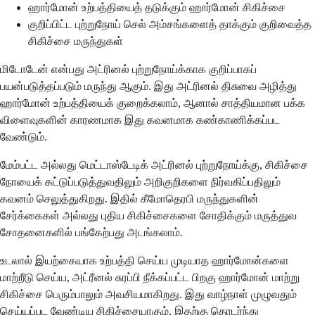
ஹார்மோன் உற்பத்தியைத் தடுக்கும் ஹார்மோன் சிகிச்சை
குறிப்பிட்ட புற்றுநோய் செல் அம்சங்களைத் தாக்கும் குறிவைத்த
சிகிச்சை மருந்துகள்
மிடோடேன் என்பது அட்ரினல் புற்றுநோய்க்காக குறிப்பாகப்
பயன்படுத்தப்படும் மருந்து ஆகும். இது அட்ரினல் திசுவை அழித்து
ஹார்மோன் உற்பத்தியைக் குறைக்கலாம், ஆனால் சாத்தியமான பக்க
விளைவுகளின் காரணமாக இது கவனமாக கண்காணிக்கப்பட
வேண்டும்.
மேம்பட்ட அல்லது மெட்டாஸ்டேடிக் அட்ரினல் புற்றுநோய்க்கு, சிகிச்சை
நோயைக் கட்டுப்படுத்துவதிலும் அறிகுறிகளை நிர்வகிப்பதிலும்
கவனம் செலுத்துகிறது. இதில் கீமோதெரபி மருந்துகளின்
சேர்க்கைகள் அல்லது புதிய சிகிச்சைகளை சோதிக்கும் மருத்துவ
சோதனைகளில் பங்கேற்பது அடங்கலாம்.
உடலால் இயற்கையாக உற்பத்தி செய்ய முடியாத ஹார்மோன்களை
மாற்றீடு செய்ய, அட்ரீனல் சுரப்பி நீக்கப்பட்ட பிறகு ஹார்மோன் மாற்று
சிகிச்சை பெரும்பாலும் அவசியமாகிறது. இது வாழ்நாள் முழுவதும்
செய்யப்பட வேண்டிய சிகிச்சையாகும், இதற்கு தொடர்ந்து