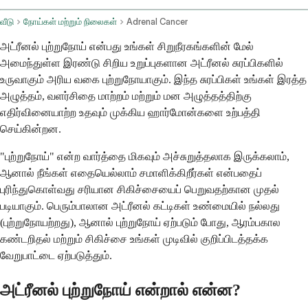
வீடு
நோய்கள் மற்றும் நிலைகள்
Adrenal Cancer
அட்ரீனல் புற்றுநோய் என்பது உங்கள் சிறுநீரகங்களின் மேல்
அமைந்துள்ள இரண்டு சிறிய உறுப்புகளான அட்ரீனல் சுரப்பிகளில்
உருவாகும் அரிய வகை புற்றுநோயாகும். இந்த சுரப்பிகள் உங்கள் இரத்த
அழுத்தம், வளர்சிதை மாற்றம் மற்றும் மன அழுத்தத்திற்கு
எதிர்வினையாற்ற உதவும் முக்கிய ஹார்மோன்களை உற்பத்தி
செய்கின்றன.
"புற்றுநோய்" என்ற வார்த்தை மிகவும் அச்சுறுத்தலாக இருக்கலாம்,
ஆனால் நீங்கள் எதையெல்லாம் சமாளிக்கிறீர்கள் என்பதைப்
புரிந்துகொள்வது சரியான சிகிச்சையைப் பெறுவதற்கான முதல்
படியாகும். பெரும்பாலான அட்ரீனல் கட்டிகள் உண்மையில் நல்லது
(புற்றுநோயற்றது), ஆனால் புற்றுநோய் ஏற்படும் போது, ஆரம்பகால
கண்டறிதல் மற்றும் சிகிச்சை உங்கள் முடிவில் குறிப்பிடத்தக்க
வேறுபாட்டை ஏற்படுத்தும்.
அட்ரீனல் புற்றுநோய் என்றால் என்ன?