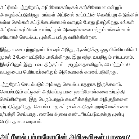
அட்ரீனல் புற்றுநோய், அட்ரீனோகார்டிகல் கார்சினோமா என்றும்
அழைக்கப்படுகிறது, உங்கள் அட்ரீனல் சுரப்பியின் வெளிப்புற அடுக்கில்
உள்ள செல்கள் கட்டுக்கடங்காமல் வளரும் போது நிகழ்கிறது. உங்கள்
அட்ரீனல் சுரப்பிகள் வால்நட்டின் அளவுள்ளவை மற்றும் உங்கள் உடல்
சரியாகச் செயல்பட முக்கிய பங்கு வகிக்கின்றன.
இந்த வகை புற்றுநோய் மிகவும் அரிது, ஆண்டுக்கு ஒரு மில்லியனில் 1
முதல் 2 பேரை மட்டுமே பாதிக்கிறது. இது எந்த வயதிலும் ஏற்படலாம்,
இருப்பினும் இது 5 வயதிற்குட்பட்ட குழந்தைகளிலும், 40 மற்றும் 50
வயதுடைய பெரியவர்களிலும் அதிகமாகக் காணப்படுகிறது.
புற்றுநோய் செயல்படும் அல்லது செயல்படாததாக இருக்கலாம்.
செயல்படும் கட்டிகள் அதிகப்படியான ஹார்மோன்களை உற்பத்தி
செய்கின்றன, இது பெரும்பாலும் கவனிக்கத்தக்க அறிகுறிகளை
ஏற்படுத்துகிறது. செயல்படாத கட்டிகள் கூடுதல் ஹார்மோன்களை
உற்பத்தி செய்யாது, எனவே அவை கண்டறியப்படுவதற்கு முன்பு
பெரியதாக வளரலாம்.
அட்ரீனல் புற்றுநோயின் அறிகுறிகள் யாவை?