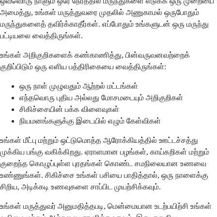
ஒவ்வொரு நாளும் ஒரே நேரத்தில் மருந்துகளை எடுக்க ஒரு முறையை
அமைத்து, உங்கள் மருத்துவரை முதலில் அணுகாமல் ஒருபோதும்
மருந்துகளைத் தவிர்க்காதீர்கள். எப்போதும் உங்களுடன் ஒரு மருந்து
பட்டியலை வைத்திருங்கள்.
உங்கள் அறிகுறிகளைக் கண்காணித்து, பின்வருவனவற்றைக்
குறிப்பிடும் ஒரு எளிய பத்திரிகையை வைத்திருங்கள்:
ஒரு நாள் முழுவதும் ஆற்றல் மட்டங்கள்
எந்தவொரு புதிய அல்லது மோசமடையும் அறிகுறிகள்
சிகிச்சையின் பக்க விளைவுகள்
நியமனங்களுக்கு இடையில் எழும் கேள்விகள்
உங்கள் மீட்பு மற்றும் ஒட்டுமொத்த ஆரோக்கியத்தில் ஊட்டச்சத்து
முக்கிய பங்கு வகிக்கிறது. ஏராளமான பழங்கள், காய்கறிகள் மற்றும்
குறைந்த கொழுப்புள்ள புரதங்கள் கொண்ட சமநிலையான உணவை
உண்ணுங்கள். சிகிச்சை உங்கள் பசியை பாதித்தால், ஒரு நாளைக்கு
சிறிய, அடிக்கடி உணவுகளை சாப்பிட முயற்சிக்கவும்.
உங்கள் மருத்துவர் அனுமதித்தபடி, மென்மையான உடற்பயிற்சி உங்கள்