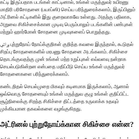
கட்டி இருப்பதாக படங்கள் காட்டினால், உங்கள் மருத்துவர் உயிரணு
மாதிரி பரிசோதனை (பயாப்ஸி) செய்ய பரிந்துரைக்கலாம், இருப்பினும்
அட்ரினல் கட்டிகளில் இது குறைவாகவே உள்ளது. அதற்கு பதிலாக,
அறுவை சிகிச்சைக்கான முடிவு பெரும்பாலும் படங்களின் பண்புகள்
மற்றும் ஹார்மோன் சோதனை முடிவுகளைப் பொறுத்தது.
وراثي புற்றுநோய் நோய்க்குறிகள் குறித்த கவலை இருந்தால், கூடுதல்
சிறப்பு சோதனைகளில் மரபணு சோதனை அடங்கலாம். சிகிச்சை
தொடங்குவதற்கு முன் உங்கள் மற்ற உறுப்புகள் எவ்வளவு நன்றாக
செயல்படுகின்றன என்பதை மதிப்பீடு செய்ய உங்கள் மருத்துவர்
சோதனைகளை பரிந்துரைக்கலாம்.
கண்டறிதல் செயல்முறை மிகவும் கடினமாக இருக்கலாம், ஆனால்
ஒவ்வொரு சோதனையும் உங்கள் மருத்துவ குழு உங்கள் குறிப்பிட்ட
சூழ்நிலைக்கு சிறந்த சிகிச்சை திட்டத்தை உருவாக்க உதவும்
முக்கியமான தகவல்களை வழங்குகிறது.
அட்ரினல் புற்றுநோய்க்கான சிகிச்சை என்ன?