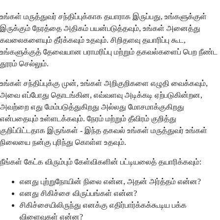
உங்கள் மருத்துவர் சந்திப்புக்காக தயாராக இருப்பது, உங்களுக்குள்
இருக்கும் நேரத்தை அதிகம் பயன்படுத்தவும், உங்கள் அனைத்து
கவலைகளையும் தீர்க்கவும் உதவும். சிறிதளவு தயாரிப்பு கூட,
உங்களுக்குத் தேவையான பராமரிப்பு மற்றும் தகவல்களைப் பெற நீண்ட
தூரம் செல்லும்.
உங்கள் சந்திப்புக்கு முன், உங்கள் அறிகுறிகளை எழுதி வைக்கவும்,
அவை எப்போது தொடங்கின, எவ்வளவு அடிக்கடி ஏற்படுகின்றன,
அவற்றை எது மேம்படுத்துகிறது அல்லது மோசமாக்குகிறது
என்பதையும் உள்ளடக்கவும். நேரம் மற்றும் தீவிரம் குறித்து
குறிப்பிட்டதாக இருங்கள் - இந்த தகவல் உங்கள் மருத்துவர் உங்கள்
நிலையை நன்கு புரிந்து கொள்ள உதவும்.
நீங்கள் கேட்க விரும்பும் கேள்விகளின் பட்டியலைத் தயாரிக்கவும்:
எனது புற்றுநோயின் நிலை என்ன, அதன் அர்த்தம் என்ன?
எனது சிகிச்சை விருப்பங்கள் என்ன?
சிகிச்சையிலிருந்து எனக்கு எதிர்பார்க்கக்கூடிய பக்க
விளைவுகள் என்ன?