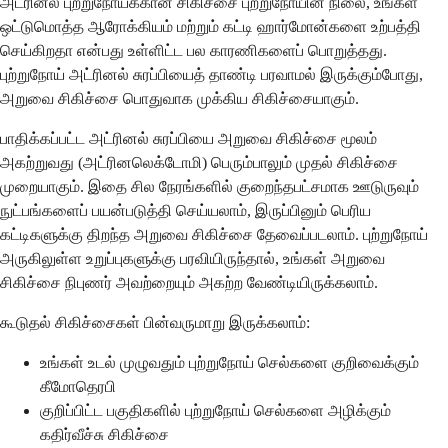
அட்ரினல் புற்றுநோய்க்கான சிகிச்சை புற்றுநோயின் நிலை, உங்கள்
ஒட்டுமொத்த ஆரோக்கியம் மற்றும் கட்டி ஹார்மோன்களை உற்பத்தி
செய்கிறதா என்பது உள்ளிட்ட பல காரணிகளைப் பொறுத்தது.
புற்றுநோய் அட்ரினல் சுரப்பியைத் தாண்டி பரவாமல் இருக்கும்போது,
அறுவை சிகிச்சை பொதுவாக முக்கிய சிகிச்சையாகும்.
பாதிக்கப்பட்ட அட்ரினல் சுரப்பியை அறுவை சிகிச்சை மூலம்
அகற்றுவது (அட்ரினலெக்டோமி) பெரும்பாலும் முதல் சிகிச்சை
முறையாகும். இதை சில நேரங்களில் குறைந்தபட்சமாக ஊடுருவும்
நுட்பங்களைப் பயன்படுத்தி செய்யலாம், இருப்பினும் பெரிய
கட்டிகளுக்கு திறந்த அறுவை சிகிச்சை தேவைப்படலாம். புற்றுநோய்
அருகிலுள்ள உறுப்புகளுக்கு பரவியிருந்தால், உங்கள் அறுவை
சிகிச்சை நிபுணர் அவற்றையும் அகற்ற வேண்டியிருக்கலாம்.
கூடுதல் சிகிச்சைகள் பின்வருமாறு இருக்கலாம்:
உங்கள் உடல் முழுவதும் புற்றுநோய் செல்களை குறிவைக்கும்
கீமோதெரபி
குறிப்பிட்ட பகுதிகளில் புற்றுநோய் செல்களை அழிக்கும்
கதிர்வீச்சு சிகிச்சை