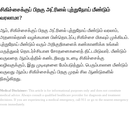
சிகிச்சைக்குப் பிறகு அட்ரினல் புற்றுநோய் மீண்டும்
வரலாமா?
ஆம், சிகிச்சைக்குப் பிறகு அட்ரினல் புற்றுநோய் மீண்டும் வரலாம்,
அதனால்தான் வழக்கமான பின்தொடர்ப்பு சிகிச்சை மிகவும் முக்கியம்.
புற்றுநோய் மீண்டும் வரும் அறிகுறிகளைக் கண்காணிக்க உங்கள்
மருத்துவர் தொடர்ச்சியான சோதனைகளைத் திட்டமிடுவார். மீண்டும்
வருவதை ஆரம்பத்தில் கண்டறிவது உடனடி சிகிச்சைக்கு
வழிவகுக்கும், இது முடிவுகளை மேம்படுத்தும். பெரும்பாலான மீண்டும்
வருவது ஆரம்ப சிகிச்சைக்குப் பிறகு முதல் சில ஆண்டுகளில்
நிகழ்கிறது.
Medical Disclaimer:
This article is for informational purposes only and does not constitute
medical advice. Always consult a qualified healthcare provider for diagnosis and treatment
decisions. If you are experiencing a medical emergency, call 911 or go to the nearest emergency
room immediately.