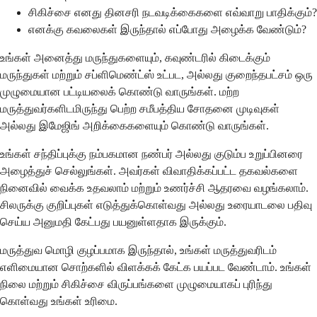
சிகிச்சை எனது தினசரி நடவடிக்கைகளை எவ்வாறு பாதிக்கும்?
எனக்கு கவலைகள் இருந்தால் எப்போது அழைக்க வேண்டும்?
உங்கள் அனைத்து மருந்துகளையும், கவுண்டரில் கிடைக்கும்
மருந்துகள் மற்றும் சப்ளிமெண்ட்ஸ் உட்பட, அல்லது குறைந்தபட்சம் ஒரு
முழுமையான பட்டியலைக் கொண்டு வாருங்கள். மற்ற
மருத்துவர்களிடமிருந்து பெற்ற சமீபத்திய சோதனை முடிவுகள்
அல்லது இமேஜிங் அறிக்கைகளையும் கொண்டு வாருங்கள்.
உங்கள் சந்திப்புக்கு நம்பகமான நண்பர் அல்லது குடும்ப உறுப்பினரை
அழைத்துச் செல்லுங்கள். அவர்கள் விவாதிக்கப்பட்ட தகவல்களை
நினைவில் வைக்க உதவலாம் மற்றும் உணர்ச்சி ஆதரவை வழங்கலாம்.
சிலருக்கு குறிப்புகள் எடுத்துக்கொள்வது அல்லது உரையாடலை பதிவு
செய்ய அனுமதி கேட்பது பயனுள்ளதாக இருக்கும்.
மருத்துவ மொழி குழப்பமாக இருந்தால், உங்கள் மருத்துவரிடம்
எளிமையான சொற்களில் விளக்கக் கேட்க பயப்பட வேண்டாம். உங்கள்
நிலை மற்றும் சிகிச்சை விருப்பங்களை முழுமையாகப் புரிந்து
கொள்வது உங்கள் உரிமை.