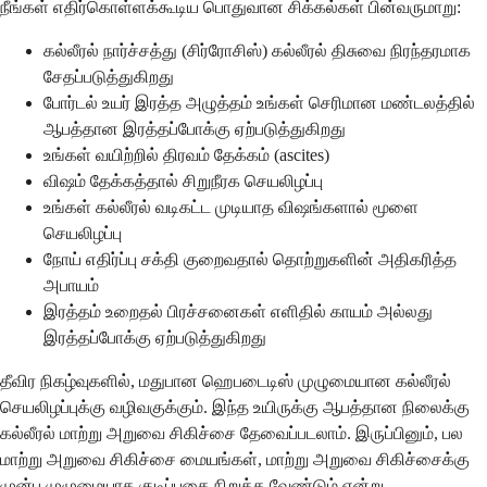
நீங்கள் எதிர்கொள்ளக்கூடிய பொதுவான சிக்கல்கள் பின்வருமாறு:
கல்லீரல் நார்ச்சத்து (சிர்ரோசிஸ்) கல்லீரல் திசுவை நிரந்தரமாக
சேதப்படுத்துகிறது
போர்டல் உயர் இரத்த அழுத்தம் உங்கள் செரிமான மண்டலத்தில்
ஆபத்தான இரத்தப்போக்கு ஏற்படுத்துகிறது
உங்கள் வயிற்றில் திரவம் தேக்கம் (ascites)
விஷம் தேக்கத்தால் சிறுநீரக செயலிழப்பு
உங்கள் கல்லீரல் வடிகட்ட முடியாத விஷங்களால் மூளை
செயலிழப்பு
நோய் எதிர்ப்பு சக்தி குறைவதால் தொற்றுகளின் அதிகரித்த
அபாயம்
இரத்தம் உறைதல் பிரச்சனைகள் எளிதில் காயம் அல்லது
இரத்தப்போக்கு ஏற்படுத்துகிறது
தீவிர நிகழ்வுகளில், மதுபான ஹெபடைடிஸ் முழுமையான கல்லீரல்
செயலிழப்புக்கு வழிவகுக்கும். இந்த உயிருக்கு ஆபத்தான நிலைக்கு
கல்லீரல் மாற்று அறுவை சிகிச்சை தேவைப்படலாம். இருப்பினும், பல
மாற்று அறுவை சிகிச்சை மையங்கள், மாற்று அறுவை சிகிச்சைக்கு
முன்பு முழுமையாக குடிப்பதை நிறுத்த வேண்டும் என்று