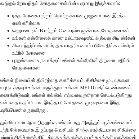
கூடுதல் நோயறிதல் சோதனைகள் பின்வருமாறு இருக்கலாம்:
ரத்த சோகை மற்றும் தொற்றுக்கான முழுமையான இரத்த
எண்ணிக்கை
ஹெபடைடிஸ் B மற்றும் C வைரஸ்களுக்கான சோதனைகள்
உங்கள் கல்லீரலைக் காண உல்ட்ராசவுண்ட் அல்லது சிடி ஸ்கேன்
சில சந்தர்ப்பங்களில், திசு மாதிரிகளைப் பரிசோதிக்க கல்லீரல்
உயிர்ச் சோதனை
புரதங்களை உருவாக்கும் உங்கள் கல்லீரலின் திறனை மதிப்பிட
சோதனைகள்
உங்கள் நிலையின் தீவிரத்தை கணிக்கவும், சிகிச்சை முடிவுகளை
வழிநடத்தவும் உங்கள் மருத்துவர் உங்கள் MELD மதிப்பெண்ணைக்
கணக்கிடுவார். உங்கள் கல்லீரல் எவ்வளவு நன்றாக செயல்படுகிறது
என்பதை மதிப்பிட பல இரத்த பரிசோதனை முடிவுகளை இந்த
மதிப்பெண் கருதுகிறது.
துல்லியமான நோயறிதலுக்கு உங்கள் மது அருந்தும் பழக்கங்களைப்
பற்றி நேர்மையாக இருப்பது அவசியம். சிறந்த சாத்தியமான சிகிச்சை
மற்றும் சிகிச்சைத் திட்டத்தை உங்களுக்கு வழங்க உங்கள் மருத்துவக்