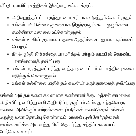
வீட்டு பராமரிப்பு உத்திகள் இவற்றை உள்ளடக்கும்:
அறிவுறுத்தப்பட்ட மருந்துகளை சரியாக எடுத்துக் கொள்ளுதல்
உங்கள் பசியின்மை குறைவாக இருந்தாலும் கூட, ஒழுங்கான,
சமச்சீரான உணவை உட்கொள்ளுதல்
உங்கள் உடலின் குணமடைதலை ஆதரிக்க போதுமான ஓய்வைப்
பெறுதல்
நீர் அருந்தி நீர்ச்சத்தை பராமரித்தல் மற்றும் காஃபின் கொண்ட
பானங்களைத் தவிர்ப்பது
உங்கள் மருத்துவர் பரிந்துரைத்தபடி வைட்டமின் மாத்திரைகளை
எடுத்துக் கொள்ளுதல்
உங்கள் கல்லீரலை பாதிக்கும் கவுன்டர் மருந்துகளைத் தவிர்ப்பது
உங்கள் அறிகுறிகளை கவனமாக கண்காணித்து, மஞ்சள் காமாலை
அதிகரிப்பு, வயிற்று வலி அதிகரிப்பு, குழப்பம் அல்லது எந்தவொரு
கவலை அளிக்கும் மாற்றங்களையும் நீங்கள் கவனித்தால் உங்கள்
மருத்துவரை தொடர்பு கொள்ளவும். உங்கள் முன்னேற்றத்தைக்
கண்காணிக்க அனைத்து பின் தொடர்ந்து சந்திப்புகளையும்
மேற்கொள்ளவும்.