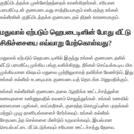
குறிப்பிடத்தக்க முன்னேற்றத்தைக் காண்கிறார்கள். சரியான
பராமரிப்புடன் குணமடைவது சாத்தியமாகும் என்பதற்கு உங்கள்
கல்லீரலின் குறிப்பிடத்தக்க குணமடைதல் திறன் காரணமாகும்.
மதுவால் ஏற்படும் ஹெபடைடிஸின் போது வீட்டு
சிகிச்சையை எவ்வாறு மேற்கொள்வது?
மதுவால் ஏற்படும் ஹெபடைடிஸில் இருந்து உங்கள் குணமடைதலில்
வீட்டு பராமரிப்பு முக்கிய பங்கு வகிக்கிறது. நீங்கள் செய்யக்கூடிய மிக
முக்கியமான விஷயம் மதுவை முற்றிலுமாகத் தவிர்க்க வேண்டும், இது
உங்கள் கல்லீரல் உடனடியாக குணமடையத் தொடங்க அனுமதிக்கும்.
உங்கள் கல்லீரலின் குணமடைதலை ஆதரிக்க ஊட்டச்சத்துள்ள
உணவுகளை உண்ணுவதில் கவனம் செலுத்துங்கள். உங்கள் உணவில்
ஏராளமான பழங்கள், காய்கறிகள், குறைந்த கொழுப்புள்ள புரதங்கள்
மற்றும் முழு தானியங்களைச் சேர்க்கவும். உங்கள் கல்லீரல்
சேதமடைந்த செல்களை மீண்டும் உருவாக்கவும், இயல்பான
செயல்பாட்டை மீட்டெடுக்கவும் சரியான ஊட்டச்சத்து தேவை.