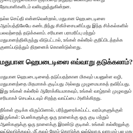
நோயாளிகளிடம் வலியுறுத்துகின்றன.
நல்ல செய்தி என்னவென்றால், மதுபான ஹெபடைடிஸை
ஆரம்பத்திலேயே கண்டறிந்து சிகிச்சையளிப்பது இந்த சிக்கல்களில்
பலவற்றைத் தடுக்கலாம். சரியான பராமரிப்பு மற்றும்
மதுபானத்திலிருந்து விடுபட்டால், உங்கள் கல்லீரல் குறிப்பிடத்தக்க
குணப்படுத்தும் திறனைக் கொண்டுள்ளது.
மதுபான ஹெபடைடிஸை எவ்வாறு தடுக்கலாம்?
மதுபான ஹெபடைடிஸைத் தடுப்பதற்கான மிகவும் பயனுள்ள வழி,
மதுபானத்தை மிதமாகக் குடிப்பது அல்லது முழுமையாகத் தவிர்ப்பது.
இது உங்கள் கல்லீரல் ஆரோக்கியமாகவும், உங்கள் வாழ்நாள் முழுவதும்
சரியாகச் செயல்படவும் சிறந்த வாய்ப்பை அளிக்கிறது.
நீங்கள் குடிக்க விரும்பினால், பரிந்துரைக்கப்பட்ட வரம்புகளுக்குள்
இருங்கள்: பெண்களுக்கு ஒரு நாளைக்கு ஒரு குடி மற்றும்
ஆண்களுக்கு ஒரு நாளைக்கு இரண்டு குடிகள். உங்கள் கல்லீரலுக்கு
ஓய்வெடுக்கவும், மீட்கவும் நேரம் கொடுக்க ஒவ்வொரு வாரமும் பல மது