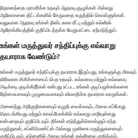
நிதானத்தை பராமரிக்க உதவும் ஆதரவு குழுக்கள் அல்லது
ஆலோசனை திட்டங்களில் சேருவதை கருத்தில் கொள்ளுங்கள்.
வலுவான ஆதரவு உங்கள் நீண்டகால மீட்பு மற்றும் கல்லீரல்
ஆரோக்கியத்தில் குறிப்பிடத்தக்க வேறுபாட்டை ஏற்படுத்தும்.
உங்கள் மருத்துவர் சந்திப்புக்கு எவ்வாறு
தயாராக வேண்டும்?
உங்கள் மருத்துவர் சந்திப்புக்கு தயாராக இருப்பது, உங்களுக்கு மிகவும்
விரிவான சிகிச்சையைப் பெற உதவும். எவ்வளவு மற்றும் எவ்வளவு
அடிக்கடி குடிக்கிறீர்கள் என்பது உட்பட, உங்கள் குடிப்பழக்கங்களை
நேர்மையாகவும் முழுமையாகவும் விவாதிக்க தயாராக வாருங்கள்.
அனைத்து அறிகுறிகளையும் எழுதி வைக்கவும், அவை எப்போது
தொடங்கியது மற்றும் காலப்போக்கில் எவ்வாறு மாறியுள்ளது
என்பதையும் குறிப்பிடவும். நீங்கள் எடுத்துக்கொள்ளும் எந்த
மருந்துகள், சப்ளிமெண்ட்ஸ் அல்லது மூலிகை மருந்துகளையும்
குறிப்பிடவும், ஏனெனில் அவை உங்கள் கல்லீரலை பாதிக்கும்.