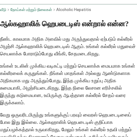
வீடு
நோய்கள் மற்றும் நிலைகள்
Alcoholic Hepatitis
ஆல்கஹாலிக் ஹெபடைடிஸ் என்றால் என்ன?
நீண்ட காலமாக அதிக அளவில் மது அருந்துவதால் ஏற்படும் கல்லீரல்
அழற்சி ஆல்கஹாலிக் ஹெபடைடிஸ் ஆகும். உங்கள் கல்லீரல் மதுவைச்
செயலாக்க போராடும்போது வீங்கி, சேதமடைகிறது.
உங்கள் உடலின் முக்கிய வடிகட்டி மற்றும் செயலாக்க மையமாக உங்கள்
கல்லீரலைக் கருதுங்கள். நீங்கள் மாதங்கள் அல்லது ஆண்டுகளாக
அதிகமாக மது அருந்தும்போது, இந்த முக்கிய உறுப்பு அதிக
சுமையாகி, அழற்சியடைகிறது. இந்த நிலை லேசான எரிச்சலில்
இருந்து கடுமையான, உயிருக்கு ஆபத்தான கல்லீரல் சேதம் வரை
இருக்கலாம்.
வேறு ஒருவரிடமிருந்து உங்களுக்குப் பரவும் வைரஸ் ஹெபடைடிஸைப்
போல இது இல்லை. ஆல்கஹாலிக் ஹெபடைடிஸ் குறிப்பாக
மதுப்பழக்கத்தால் உருவாகிறது, மேலும் உங்கள் கல்லீரல் உதவி மற்றும்
மதுவிலிருந்து நிவாரணம் தேவை என்பதைக் குறிக்கும் வழியாகும்.