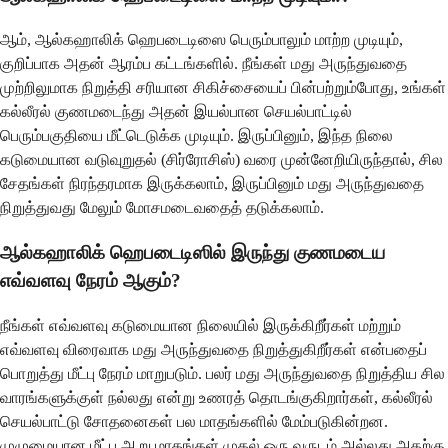
ஆம், ஆல்கஹாலிக் ஹெபடைடிஸை பெரும்பாலும் மாற்ற முடியும்,
குறிப்பாக அதன் ஆரம்ப கட்டங்களில். நீங்கள் மது அருந்துவதை
முற்றிலுமாக நிறுத்தி சரியான சிகிச்சையைப் பின்பற்றும்போது, உங்கள்
கல்லீரல் குணமடைந்து அதன் இயல்பான செயல்பாட்டில்
பெரும்பகுதியை மீட்டெடுக்க முடியும். இருப்பினும், இந்த நிலை
கடுமையான வடுவுறுதல் (சிர்ரோசிஸ்) வரை முன்னேறியிருந்தால், சில
சேதங்கள் நிரந்தரமாக இருக்கலாம், இருப்பினும் மது அருந்துவதை
நிறுத்துவது மேலும் மோசமடைவதைத் தடுக்கலாம்.
ஆல்கஹாலிக் ஹெபடைடிஸில் இருந்து குணமடைய
எவ்வளவு நேரம் ஆகும்?
நீங்கள் எவ்வளவு கடுமையான நிலையில் இருக்கிறீர்கள் மற்றும்
எவ்வளவு விரைவாக மது அருந்துவதை நிறுத்துகிறீர்கள் என்பதைப்
பொறுத்து மீட்பு நேரம் மாறுபடும். பலர் மது அருந்துவதை நிறுத்திய சில
வாரங்களுக்குள் நல்லது என்று உணரத் தொடங்குகிறார்கள், கல்லீரல்
செயல்பாட்டு சோதனைகள் பல மாதங்களில் மேம்படுகின்றன.
முழுமையான மீட்பு ஆறு மாதங்கள் முதல் ஒரு வருடம் அல்லது அதற்கு