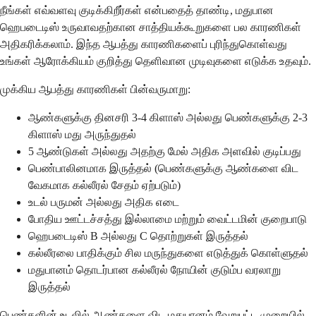
நீங்கள் எவ்வளவு குடிக்கிறீர்கள் என்பதைத் தாண்டி, மதுபான
ஹெபடைடிஸ் உருவாவதற்கான சாத்தியக்கூறுகளை பல காரணிகள்
அதிகரிக்கலாம். இந்த ஆபத்து காரணிகளைப் புரிந்துகொள்வது
உங்கள் ஆரோக்கியம் குறித்து தெளிவான முடிவுகளை எடுக்க உதவும்.
முக்கிய ஆபத்து காரணிகள் பின்வருமாறு:
ஆண்களுக்கு தினசரி 3-4 கிளாஸ் அல்லது பெண்களுக்கு 2-3
கிளாஸ் மது அருந்துதல்
5 ஆண்டுகள் அல்லது அதற்கு மேல் அதிக அளவில் குடிப்பது
பெண்பாலினமாக இருத்தல் (பெண்களுக்கு ஆண்களை விட
வேகமாக கல்லீரல் சேதம் ஏற்படும்)
உடல் பருமன் அல்லது அதிக எடை
போதிய ஊட்டச்சத்து இல்லாமை மற்றும் வைட்டமின் குறைபாடு
ஹெபடைடிஸ் B அல்லது C தொற்றுகள் இருத்தல்
கல்லீரலை பாதிக்கும் சில மருந்துகளை எடுத்துக் கொள்ளுதல்
மதுபானம் தொடர்பான கல்லீரல் நோயின் குடும்ப வரலாறு
இருத்தல்
பெண்களின் உடலில் ஆண்களை விட மதுபானம் வேறுபட்ட முறையில்