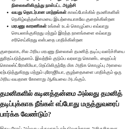
நிலைகளிலிருந்து நாள்பட்ட அழற்சி
வயது தொடர்பான மாற்றங்கள்
காலப்போக்கில் தமனிகளின்
நெகிழ்வுத்தன்மையை இயற்கையாகவே குறைக்கின்றன
மரபணு காரணிகள்
உங்கள் உடல் கொழுப்பை எவ்வாறு
செயலாக்குகிறது மற்றும் இரத்த நாளங்களை எவ்வாறு
சரிசெய்கிறது என்பதை பாதிக்கின்றன
குறைவாக, சில அரிய மரபணு நிலைகள் தமனித் தடிப்பு வளர்ச்சியை
துரிதப்படுத்தலாம். இவற்றில் குடும்ப வரலாறு கொண்ட ஹைப்பர்
கொலஸ்ட்ரோலீமியா, பிறப்பிலிருந்தே மிக அதிக கொழுப்பு அளவை
ஏற்படுத்துகிறது மற்றும் புரோஜீரியா, குழந்தைகளை பாதிக்கும் ஒரு
அரிய வயதான கோளாறு ஆகியவை அடங்கும்.
தமனிகளில் கடினத்தன்மை அல்லது தமனித்
தடிப்புக்காக நீங்கள் எப்போது மருத்துவரைப்
பார்க்க வேண்டும்?
இதய நோய் அல்லது பக்கவாதம் ஏற்படுவதற்கான அறிகுறிகளை