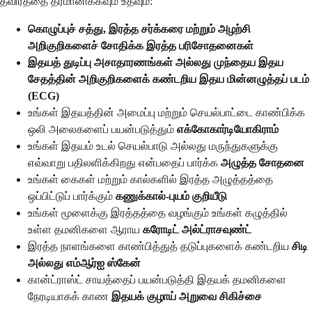
தீவிரத்தை தீர்மானிக்கவும் உதவும்:
கொழுப்புச் சத்து, இரத்த சர்க்கரை மற்றும் அழற்சி
அறிகுறிகளைச் சோதிக்க இரத்த பரிசோதனைகள்
இதயத் துடிப்பு அசாதாரணங்கள் அல்லது முந்தைய இதய
சேதத்தின் அறிகுறிகளைக் கண்டறிய இதய மின்னழுத்தப் படம்
(ECG)
உங்கள் இதயத்தின் அமைப்பு மற்றும் செயல்பாட்டை காண்பிக்க
ஒலி அலைகளைப் பயன்படுத்தும்
எக்கோகார்டியோகிராம்
உங்கள் இதயம் உடல் செயல்பாடு அல்லது மருந்துகளுக்கு
எவ்வாறு பதிலளிக்கிறது என்பதைப் பார்க்க
அழுத்த சோதனை
உங்கள் கைகள் மற்றும் கால்களில் இரத்த அழுத்தத்தை
ஒப்பிட்டுப் பார்க்கும்
கணுக்கால்-புயம் குறியீடு
உங்கள் மூளைக்கு இரத்தத்தை வழங்கும் உங்கள் கழுத்தில்
உள்ள தமனிகளை ஆராய
கரோடிட் அல்ட்ராசவுண்ட்
இரத்த நாளங்களை காண்பித்துத் தடுப்புகளைக் கண்டறிய
சிடி
அல்லது எம்ஆர்ஐ ஸ்கேன்
கான்ட்ராஸ்ட் சாயத்தைப் பயன்படுத்தி இதயக் தமனிகளை
நேரடியாகக் காண
இதயக் குழாய் அறுவை சிகிச்சை