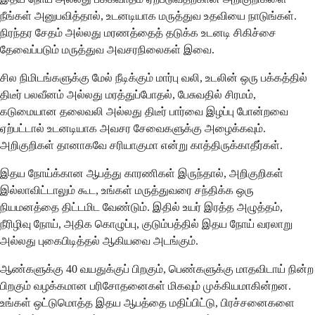
நீங்கள் அனுபவித்தால், உடனடியாக மருத்துவ உதவியை நாடுங்கள்.
நிரந்தர சேதம் அல்லது மரணத்தைத் தடுக்க உடனடி சிகிச்சை
தேவைப்படும் மருத்துவ அவசரநிலைகள் இவை.
சில நிமிடங்களுக்கு மேல் நீடிக்கும் மார்பு வலி, உடலின் ஒரு பக்கத்தில்
திடீர் பலவீனம் அல்லது மரத்துப்போதல், பேசுவதில் சிரமம்,
கடுமையான தலைவலி அல்லது திடீர் பார்வை இழப்பு போன்றவை
ஏற்பட்டால் உடனடியாக அவசர சேவைகளுக்கு அழைக்கவும்.
அறிகுறிகள் தானாகவே சரியாகுமா என்று காத்திருக்காதீர்கள்.
இதய நோய்க்கான ஆபத்து காரணிகள் இருந்தால், அறிகுறிகள்
இல்லாவிட்டாலும் கூட, உங்கள் மருத்துவரை சந்திக்க ஒரு
நியமனத்தை திட்டமிட வேண்டும். இதில் உயர் இரத்த அழுத்தம்,
நீரிழிவு நோய், அதிக கொழுப்பு, குடும்பத்தில் இதய நோய் வரலாறு
அல்லது புகைபிடித்தல் ஆகியவை அடங்கும்.
ஆண்களுக்கு 40 வயதுக்குப் பிறகும், பெண்களுக்கு மாதவிடாய் நின்ற
பிறகும் வழக்கமான பரிசோதனைகள் மிகவும் முக்கியமாகின்றன.
உங்கள் ஒட்டுமொத்த இதய ஆபத்தை மதிப்பிட்டு, பிரச்சனைகளை