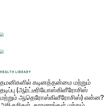
Benchmarks
Stories
FAQ
Sign up / Log in
HEALTH LIBRARY
தமனிகளில் கடினத்தன்மை மற்றும்
தடிப்பு (ஆர்ட்டீரியோஸ்கிளீரோசிஸ்
மற்றும் ஆதெரோஸ்கிளீரோசிஸ்) என்ன?
அறிகுறிகள், காரணங்கள் மற்றும்