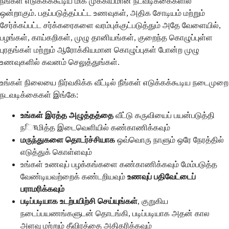
நீங்கள் எடுக்கக்கூடிய மிக முக்கியமான நடவடிக்கைகளில்
ஒன்றாகும். பதப்படுத்தப்பட்ட உணவுகள், அதிக சோடியம் மற்றும்
சேர்க்கப்பட்ட சர்க்கரைகளை வரம்புக்குட்படுத்தும் அதே வேளையில்,
பழங்கள், காய்கறிகள், முழு தானியங்கள், குறைந்த கொழுப்புள்ள
புரதங்கள் மற்றும் ஆரோக்கியமான கொழுப்புகள் போன்ற முழு
உணவுகளில் கவனம் செலுத்துங்கள்.
உங்கள் நிலையை நிர்வகிக்க வீட்டில் நீங்கள் எடுக்கக்கூடிய நடைமுறை
நடவடிக்கைகள் இங்கே:
உங்கள் இரத்த அழுத்தத்தை
வீட்டு கருவியைப் பயன்படுத்தி
நিয়மித்த இடைவெளியில் கண்காணிக்கவும்
மருந்துகளை தொடர்ச்சியாக
ஒவ்வொரு நாளும் ஒரே நேரத்தில்
எடுத்துக் கொள்ளவும்
உங்கள் உணவுப் பழக்கங்களை கண்காணிக்கவும் மேம்படுத்த
வேண்டியவற்றைக் கண்டறியவும்
உணவுப் பதிவேட்டைப்
பராமரிக்கவும்
படிப்படியாக உடற்பயிற்சி செய்யுங்கள்
, குறுகிய
நடைப்பயணங்களுடன் தொடங்கி, படிப்படியாக அதன் கால
அளவு மற்றும் தீவிரத்தை அதிகரிக்கவும்