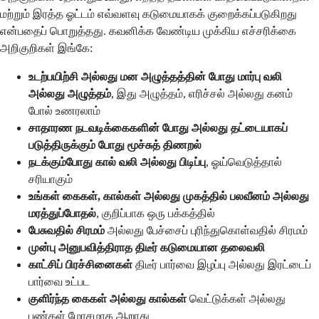
மற்றும் இரத்த ஓட்டம் எவ்வளவு கடுமையாகக் குறைக்கப்படுகிறது
என்பதைப் பொறுத்தது. கவனிக்க வேண்டிய முக்கிய எச்சரிக்கை
அறிகுறிகள் இங்கே:
உடற்பயிற்சி அல்லது மன அழுத்தத்தின் போது மார்பு வலி
அல்லது அழுத்தம்
, இது அழுத்தம், எரிச்சல் அல்லது கனம்
போல் உணரலாம்
சாதாரண நடவடிக்கைகளின் போது அல்லது தட்டையாகப்
படுத்திருக்கும் போது மூச்சுத் திணறல்
நடக்கும்போது கால் வலி அல்லது பிடிப்பு
, ஓய்வெடுத்தால்
சரியாகும்
உங்கள் கைகள், கால்கள் அல்லது முகத்தில் பலவீனம் அல்லது
மரத்துப்போதல்
, குறிப்பாக ஒரு பக்கத்தில்
பேசுவதில் சிரமம்
அல்லது பேச்சைப் புரிந்துகொள்வதில் சிரமம்
முன்பு அனுபவித்திராத திடீர் கடுமையான தலைவலி
காட்சிப் பிரச்சினைகள்
திடீர் பார்வை இழப்பு அல்லது இரட்டைப்
பார்வை உட்பட
குளிர்ந்த கைகள் அல்லது கால்கள்
வெட்டுக்கள் அல்லது
புண்கள் மோசமாக ஆறாது