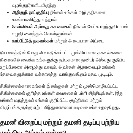
வழங்குநர்களிடமிருந்து
அறிகுறி நாட்குறிப்பு
நீங்கள் உங்கள் அறிகுறிகளை
கண்காணித்து வந்தால்
கேள்விகள் அல்லது கவலைகள்
நீங்கள் கேட்க மறந்துவிடாமல்
எழுதி வைத்துக் கொள்ளுங்கள்
காப்பீட்டுத் தகவல்கள்
மற்றும் அடையாள அட்டை
நியமனத்தின் போது விவாதிக்கப்பட்ட முக்கியமான தகவல்களை
நினைவில் வைக்க உங்களுக்கு நம்பகமான நண்பர் அல்லது குடும்ப
உறுப்பினரை அழைத்து வரவும். அவர்கள் ஆதரவையும் உங்கள்
தேவைகளுக்காக வக்காலத்து வாங்குவதிலும் உதவ முடியும்.
சிகிச்சைக்கான உங்கள் இலக்குகள் மற்றும் முன்மொழியப்பட்ட
சிகிச்சைகள் குறித்த உங்கள் கவலைகள் பற்றி சிந்தியுங்கள். இது
உங்கள் மருத்துவர் உங்கள் குறிப்பிட்ட சூழ்நிலை மற்றும்
விருப்பங்களுக்கு ஏற்ப பரிந்துரைகளை வடிவமைக்க உதவுகிறது.
தமனீ விறைப்பு மற்றும் தமனி தடிப்பு பற்றிய
முக்கிய அம்சம் என்ன?