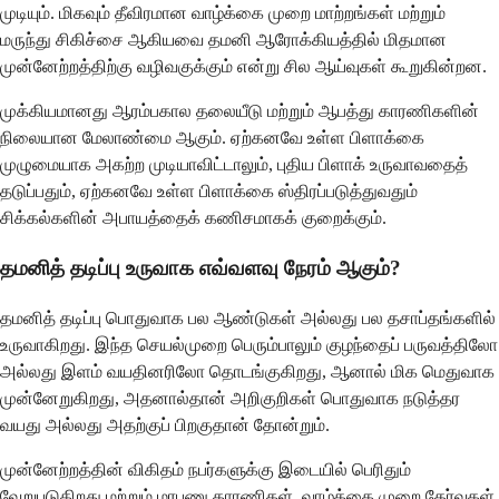
முடியும். மிகவும் தீவிரமான வாழ்க்கை முறை மாற்றங்கள் மற்றும்
மருந்து சிகிச்சை ஆகியவை தமனி ஆரோக்கியத்தில் மிதமான
முன்னேற்றத்திற்கு வழிவகுக்கும் என்று சில ஆய்வுகள் கூறுகின்றன.
முக்கியமானது ஆரம்பகால தலையீடு மற்றும் ஆபத்து காரணிகளின்
நிலையான மேலாண்மை ஆகும். ஏற்கனவே உள்ள பிளாக்கை
முழுமையாக அகற்ற முடியாவிட்டாலும், புதிய பிளாக் உருவாவதைத்
தடுப்பதும், ஏற்கனவே உள்ள பிளாக்கை ஸ்திரப்படுத்துவதும்
சிக்கல்களின் அபாயத்தைக் கணிசமாகக் குறைக்கும்.
தமனித் தடிப்பு உருவாக எவ்வளவு நேரம் ஆகும்?
தமனித் தடிப்பு பொதுவாக பல ஆண்டுகள் அல்லது பல தசாப்தங்களில்
உருவாகிறது. இந்த செயல்முறை பெரும்பாலும் குழந்தைப் பருவத்திலோ
அல்லது இளம் வயதினரிலோ தொடங்குகிறது, ஆனால் மிக மெதுவாக
முன்னேறுகிறது, அதனால்தான் அறிகுறிகள் பொதுவாக நடுத்தர
வயது அல்லது அதற்குப் பிறகுதான் தோன்றும்.
முன்னேற்றத்தின் விகிதம் நபர்களுக்கு இடையில் பெரிதும்
வேறுபடுகிறது மற்றும் மரபணு காரணிகள், வாழ்க்கை முறை தேர்வுகள்