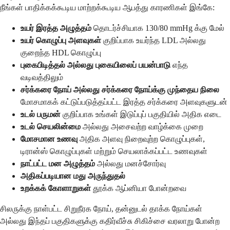
நீங்கள் பாதிக்கக்கூடிய மாற்றக்கூடிய ஆபத்து காரணிகள் இங்கே:
உயர் இரத்த அழுத்தம்
தொடர்ச்சியாக 130/80 mmHg க்கு மேல்
உயர் கொழுப்பு அளவுகள்
குறிப்பாக உயர்ந்த LDL அல்லது
குறைந்த HDL கொழுப்பு
புகைபிடித்தல் அல்லது புகையிலைப் பயன்பாடு
எந்த
வடிவத்திலும்
சர்க்கரை நோய் அல்லது சர்க்கரை நோய்க்கு முந்தைய நிலை
மோசமாகக் கட்டுப்படுத்தப்பட்ட இரத்த சர்க்கரை அளவுகளுடன்
உடல் பருமன்
குறிப்பாக உங்கள் இடுப்புப் பகுதியில் அதிக எடை
உடல் செயலின்மை
அல்லது அசைவற்ற வாழ்க்கை முறை
மோசமான உணவு
அதிக அளவு நிறைவுற்ற கொழுப்புகள்,
டிரான்ஸ் கொழுப்புகள் மற்றும் செயலாக்கப்பட்ட உணவுகள்
நாட்பட்ட மன அழுத்தம்
அல்லது மனச்சோர்வு
அதிகப்படியான மது அருந்துதல்
உறக்கக் கோளாறுகள்
தூக்க ஆப்னியா போன்றவை
சிலருக்கு நாள்பட்ட சிறுநீரக நோய், தன்னுடல் தாக்க நோய்கள்
அல்லது இந்தப் பகுதிகளுக்கு கதிர்வீச்சு சிகிச்சை வரலாறு போன்ற