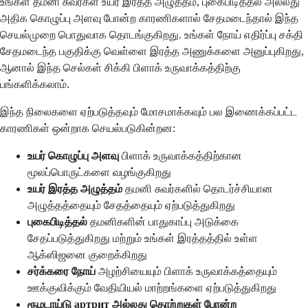
உங்கள் தமனி சுவர்கள் உயர் இரத்த அழுத்தம், புகைபிடித்தல் அல்லது
அதிக கொழுப்பு அளவு போன்ற காரணிகளால் சேதமடைந்தால் இந்த
செயல்முறை பொதுவாக தொடங்குகிறது. உங்கள் நோய் எதிர்ப்பு சக்தி
சேதமடைந்த பகுதிக்கு வெள்ளை இரத்த அணுக்களை அனுப்புகிறது,
ஆனால் இந்த செல்கள் சிக்கி பிளாக் உருவாக்கத்திற்கு
பங்களிக்கலாம்.
இந்த நிலைகளை ஏற்படுத்தவும் மோசமாக்கவும் பல இணைக்கப்பட்ட
காரணிகள் ஒன்றாக செயல்படுகின்றன:
உயர் கொழுப்பு அளவு
பிளாக் உருவாக்கத்திற்கான
மூலப்பொருட்களை வழங்குகிறது
உயர் இரத்த அழுத்தம்
தமனி சுவர்களில் தொடர்ச்சியான
அழுத்தத்தையும் சேதத்தையும் ஏற்படுத்துகிறது
புகைபிடித்தல்
தமனிகளின் பாதுகாப்பு அடுக்கை
சேதப்படுத்துகிறது மற்றும் உங்கள் இரத்தத்தில் உள்ள
ஆக்ஸிஜனை குறைக்கிறது
சர்க்கரை நோய்
அழற்சியையும் பிளாக் உருவாக்கத்தையும்
ஊக்குவிக்கும் வேதியியல் மாற்றங்களை ஏற்படுத்துகிறது
ரூமடாய்டு артрит அல்லது தொற்றுகள் போன்ற