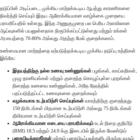
தடுப்பின் அடிப்படை, முக்கிய மாற்றக்கூடிய ஆபத்து காரணிகளை
நிவர்த்தி செய்யும் இதய ஆரோக்கியமான வாழ்க்கை முறையை
பராமரிப்பதில் உள்ளது. இந்த அணுகுமுறை பல பெரிய அளவிலான
ஆய்வுகளில் பயனுள்ளதாக நிரூபிக்கப்பட்டுள்ளது மற்றும் உங்கள்
அபாயத்தை 70-80% அல்லது அதற்கு மேல் குறைக்கலாம்.
உண்மையான மாற்றத்தை ஏற்படுத்தக்கூடிய முக்கிய தடுப்பு உத்திகள்
இங்கே:
இதயத்திற்கு நல்ல உணவு உண்ணுங்கள்
பழங்கள், காய்கறிகள்,
முழு தானியங்கள் மற்றும் குறைந்த கொழுப்புள்ள புரதங்கள்
நிறைந்த உணவை உண்ணுங்கள், அதே நேரத்தில்
பதப்படுத்தப்பட்ட உணவுகளை குறைக்கவும்
வழக்கமாக உடற்பயிற்சி செய்யுங்கள்
வாரத்திற்கு குறைந்தது
150 நிமிடங்கள் மிதமான உடற்பயிற்சி அல்லது 75 நிமிடங்கள்
தீவிரமான உடற்பயிற்சி செய்யுங்கள்
ஆரோக்கியமான எடையை பராமரிக்கவும்
உடல் நிறை குறியீடு
(BMI) 18.5 மற்றும் 24.9 க்கு இடையில் இருக்க வேண்டும்
புகைபிடிக்காதீர்கள்
மற்றும் புகைபிடிப்பவர்களிடமிருந்து வரும்