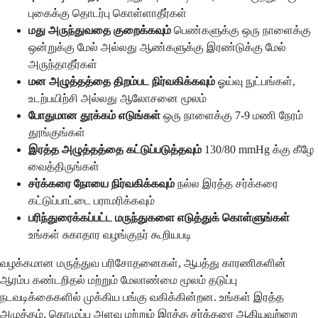
புகைக்கு தொடர்பு கொள்ளாதீர்கள்
மது அருந்துவதை குறைக்கவும்
பெண்களுக்கு ஒரு நாளைக்கு
ஒன்றுக்கு மேல் அல்லது ஆண்களுக்கு இரண்டுக்கு மேல்
அருந்தாதீர்கள்
மன அழுத்தத்தை திறம்பட நிர்வகிக்கவும்
ஓய்வு நுட்பங்கள்,
உடற்பயிற்சி அல்லது ஆலோசனை மூலம்
போதுமான தூக்கம் எடுங்கள்
ஒரு நாளைக்கு 7-9 மணி நேரம்
தூங்குங்கள்
இரத்த அழுத்தத்தை கட்டுப்படுத்தவும்
130/80 mmHg க்கு கீழே
வைத்திருங்கள்
சர்க்கரை நோயை நிர்வகிக்கவும்
நல்ல இரத்த சர்க்கரை
கட்டுப்பாட்டை பராமரிக்கவும்
பரிந்துரைக்கப்பட்ட மருந்துகளை எடுத்துக் கொள்ளுங்கள்
உங்கள் சுகாதார வழங்குநர் கூறியபடி
வழக்கமான மருத்துவ பரிசோதனைகள், ஆபத்து காரணிகளின்
ஆரம்ப கண்டறிதல் மற்றும் மேலாண்மை மூலம் தடுப்பு
நடவடிக்கைகளில் முக்கிய பங்கு வகிக்கின்றன. உங்கள் இரத்த
அழுத்தம், கொழுப்பு அளவு மற்றும் இரத்த சர்க்கரை ஆகியவற்றை