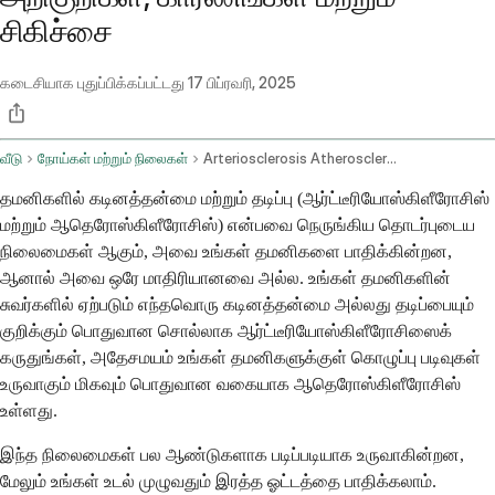
சிகிச்சை
கடைசியாக புதுப்பிக்கப்பட்டது
17 பிப்ரவரி, 2025
வீடு
நோய்கள் மற்றும் நிலைகள்
Arteriosclerosis Atherosclerosis
தமனிகளில் கடினத்தன்மை மற்றும் தடிப்பு (ஆர்ட்டீரியோஸ்கிளீரோசிஸ்
மற்றும் ஆதெரோஸ்கிளீரோசிஸ்) என்பவை நெருங்கிய தொடர்புடைய
நிலைமைகள் ஆகும், அவை உங்கள் தமனிகளை பாதிக்கின்றன,
ஆனால் அவை ஒரே மாதிரியானவை அல்ல. உங்கள் தமனிகளின்
சுவர்களில் ஏற்படும் எந்தவொரு கடினத்தன்மை அல்லது தடிப்பையும்
குறிக்கும் பொதுவான சொல்லாக ஆர்ட்டீரியோஸ்கிளீரோசிஸைக்
கருதுங்கள், அதேசமயம் உங்கள் தமனிகளுக்குள் கொழுப்பு படிவுகள்
உருவாகும் மிகவும் பொதுவான வகையாக ஆதெரோஸ்கிளீரோசிஸ்
உள்ளது.
இந்த நிலைமைகள் பல ஆண்டுகளாக படிப்படியாக உருவாகின்றன,
மேலும் உங்கள் உடல் முழுவதும் இரத்த ஓட்டத்தை பாதிக்கலாம்.