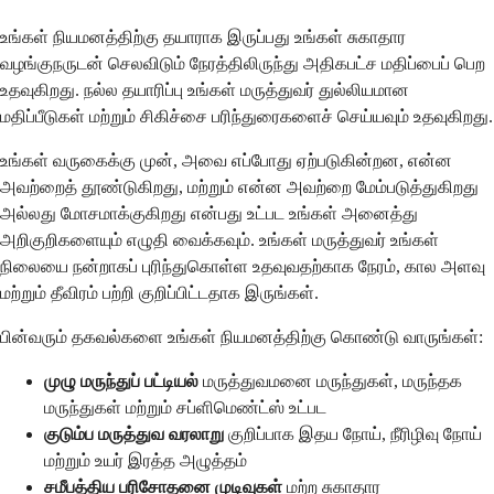
உங்கள் நியமனத்திற்கு தயாராக இருப்பது உங்கள் சுகாதார
வழங்குநருடன் செலவிடும் நேரத்திலிருந்து அதிகபட்ச மதிப்பைப் பெற
உதவுகிறது. நல்ல தயாரிப்பு உங்கள் மருத்துவர் துல்லியமான
மதிப்பீடுகள் மற்றும் சிகிச்சை பரிந்துரைகளைச் செய்யவும் உதவுகிறது.
உங்கள் வருகைக்கு முன், அவை எப்போது ஏற்படுகின்றன, என்ன
அவற்றைத் தூண்டுகிறது, மற்றும் என்ன அவற்றை மேம்படுத்துகிறது
அல்லது மோசமாக்குகிறது என்பது உட்பட உங்கள் அனைத்து
அறிகுறிகளையும் எழுதி வைக்கவும். உங்கள் மருத்துவர் உங்கள்
நிலையை நன்றாகப் புரிந்துகொள்ள உதவுவதற்காக நேரம், கால அளவு
மற்றும் தீவிரம் பற்றி குறிப்பிட்டதாக இருங்கள்.
பின்வரும் தகவல்களை உங்கள் நியமனத்திற்கு கொண்டு வாருங்கள்:
முழு மருந்துப் பட்டியல்
மருத்துவமனை மருந்துகள், மருந்தக
மருந்துகள் மற்றும் சப்ளிமெண்ட்ஸ் உட்பட
குடும்ப மருத்துவ வரலாறு
குறிப்பாக இதய நோய், நீரிழிவு நோய்
மற்றும் உயர் இரத்த அழுத்தம்
சமீபத்திய பரிசோதனை முடிவுகள்
மற்ற சுகாதார