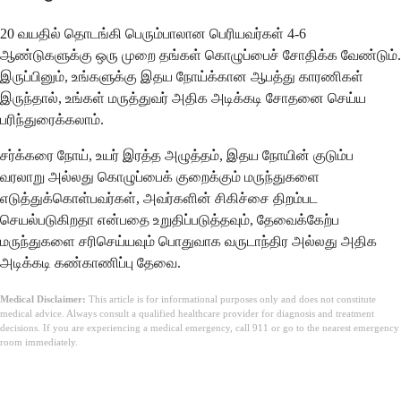
20 வயதில் தொடங்கி பெரும்பாலான பெரியவர்கள் 4-6
ஆண்டுகளுக்கு ஒரு முறை தங்கள் கொழுப்பைச் சோதிக்க வேண்டும்.
இருப்பினும், உங்களுக்கு இதய நோய்க்கான ஆபத்து காரணிகள்
இருந்தால், உங்கள் மருத்துவர் அதிக அடிக்கடி சோதனை செய்ய
பரிந்துரைக்கலாம்.
சர்க்கரை நோய், உயர் இரத்த அழுத்தம், இதய நோயின் குடும்ப
வரலாறு அல்லது கொழுப்பைக் குறைக்கும் மருந்துகளை
எடுத்துக்கொள்பவர்கள், அவர்களின் சிகிச்சை திறம்பட
செயல்படுகிறதா என்பதை உறுதிப்படுத்தவும், தேவைக்கேற்ப
மருந்துகளை சரிசெய்யவும் பொதுவாக வருடாந்திர அல்லது அதிக
அடிக்கடி கண்காணிப்பு தேவை.
Medical Disclaimer:
This article is for informational purposes only and does not constitute
medical advice. Always consult a qualified healthcare provider for diagnosis and treatment
decisions. If you are experiencing a medical emergency, call 911 or go to the nearest emergency
room immediately.