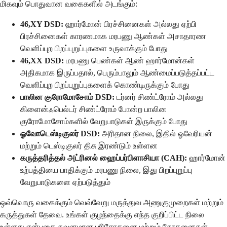
மிகவும் பொதுவான வகைகளில் அடங்கும்:
46,XY DSD:
ஹார்மோன் பிரச்சினைகள் அல்லது ஏற்பி
பிரச்சினைகள் காரணமாக மரபணு ஆண்கள் அசாதாரண
வெளிப்புற பிறப்புறுப்புகளை உருவாக்கும் போது
46,XX DSD:
மரபணு பெண்கள் ஆண் ஹார்மோன்கள்
அதிகமாக இருப்பதால், பெரும்பாலும் ஆண்மைப்படுத்தப்பட்ட
வெளிப்புற பிறப்புறுப்புகளைக் கொண்டிருக்கும் போது
பாலின குரோமோசோம் DSD:
டர்னர் சிண்ட்ரோம் அல்லது
கிளைன்ஃபெல்டர் சிண்ட்ரோம் போன்ற பாலின
குரோமோசோம்களில் வேறுபாடுகள் இருக்கும் போது
ஓவோடெஸ்டிகுலர் DSD:
அரிதான நிலை, இதில் ஓவேரியன்
மற்றும் டெஸ்டிகுலர் திசு இரண்டும் உள்ளன
கருத்தரித்தல் அட்ரினல் ஹைப்பர்பிளாசியா (CAH):
ஹார்மோன்
உற்பத்தியை பாதிக்கும் மரபணு நிலை, இது பிறப்புறுப்பு
வேறுபாடுகளை ஏற்படுத்தும்
ஒவ்வொரு வகைக்கும் வெவ்வேறு மருத்துவ அணுகுமுறைகள் மற்றும்
கருத்துகள் தேவை. உங்கள் குழந்தைக்கு எந்த குறிப்பிட்ட நிலை
உள்ளது என்பதை கவனமான பரிசோதனை மற்றும் சோதனைகள்