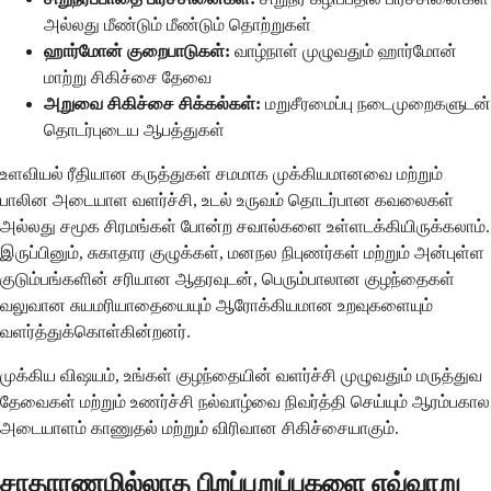
அல்லது மீண்டும் மீண்டும் தொற்றுகள்
ஹார்மோன் குறைபாடுகள்:
வாழ்நாள் முழுவதும் ஹார்மோன்
மாற்று சிகிச்சை தேவை
அறுவை சிகிச்சை சிக்கல்கள்:
மறுசீரமைப்பு நடைமுறைகளுடன்
தொடர்புடைய ஆபத்துகள்
உளவியல் ரீதியான கருத்துகள் சமமாக முக்கியமானவை மற்றும்
பாலின அடையாள வளர்ச்சி, உடல் உருவம் தொடர்பான கவலைகள்
அல்லது சமூக சிரமங்கள் போன்ற சவால்களை உள்ளடக்கியிருக்கலாம்.
இருப்பினும், சுகாதார குழுக்கள், மனநல நிபுணர்கள் மற்றும் அன்புள்ள
குடும்பங்களின் சரியான ஆதரவுடன், பெரும்பாலான குழந்தைகள்
வலுவான சுயமரியாதையையும் ஆரோக்கியமான உறவுகளையும்
வளர்த்துக்கொள்கின்றனர்.
முக்கிய விஷயம், உங்கள் குழந்தையின் வளர்ச்சி முழுவதும் மருத்துவ
தேவைகள் மற்றும் உணர்ச்சி நல்வாழ்வை நிவர்த்தி செய்யும் ஆரம்பகால
அடையாளம் காணுதல் மற்றும் விரிவான சிகிச்சையாகும்.
சாதாரணமில்லாத பிறப்புறுப்புகளை எவ்வாறு