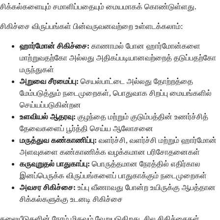
சிக்கல்களையும் சமாளிப்பதையும் மையமாகக் கொண்டுள்ளது.
சிகிச்சை விருப்பங்கள் பின்வருவனவற்றை உள்ளடக்கலாம்:
ஹார்மோன் சிகிச்சை:
காணாமல் போன ஹார்மோன்களை
மாற்றுவதற்கோ அல்லது அதிகப்படியானவற்றைத் தடுப்பதற்கோ
மருந்துகள்
அறுவை சீரமைப்பு:
செயல்பாட்டை அல்லது தோற்றத்தை
மேம்படுத்தும் நடைமுறைகள், பொதுவாக சிறப்பு மையங்களில்
செய்யப்படுகின்றன
உளவியல் ஆதரவு:
குழந்தை மற்றும் குடும்பத்தின் உணர்ச்சித்
தேவைகளைப் பூர்த்தி செய்ய ஆலோசனை
மருத்துவ கண்காணிப்பு:
வளர்ச்சி, வளர்ச்சி மற்றும் ஹார்மோன்
அளவுகளை கண்காணிக்க வழக்கமான பரிசோதனைகள்
கருவுறுதல் பாதுகாப்பு:
பொருத்தமான நேரத்தில் எதிர்கால
இனப்பெருக்க விருப்பங்களைப் பாதுகாக்கும் நடைமுறைகள்
அவசர சிகிச்சை:
உப்பு வீணாவது போன்ற உயிருக்கு ஆபத்தான
சிக்கல்களுக்கு உடனடி சிகிச்சை
தலையீடுகளின் நேரம் மிகவும் வேறுபடுகிறது. சில சிகிச்சைகள்,