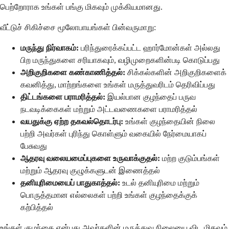
பெற்றோராக உங்கள் பங்கு மிகவும் முக்கியமானது.
வீட்டுச் சிகிச்சை மூலோபாயங்கள் பின்வருமாறு:
மருந்து நிர்வாகம்:
பரிந்துரைக்கப்பட்ட ஹார்மோன்கள் அல்லது
பிற மருந்துகளை சரியாகவும், வழிமுறைகளின்படி கொடுப்பது
அறிகுறிகளை கண்காணித்தல்:
சிக்கல்களின் அறிகுறிகளைக்
கவனித்து, மாற்றங்களை உங்கள் மருத்துவரிடம் தெரிவிப்பது
திட்டங்களை பராமரித்தல்:
இயல்பான குழந்தைப் பருவ
நடவடிக்கைகள் மற்றும் அட்டவணைகளை பராமரித்தல்
வயதுக்கு ஏற்ற தகவல்தொடர்பு:
உங்கள் குழந்தையின் நிலை
பற்றி அவர்கள் புரிந்து கொள்ளும் வகையில் நேர்மையாகப்
பேசுவது
ஆதரவு வலையமைப்புகளை உருவாக்குதல்:
மற்ற குடும்பங்கள்
மற்றும் ஆதரவு குழுக்களுடன் இணைத்தல்
தனியுரிமையைப் பாதுகாத்தல்:
உடல் தனியுரிமை மற்றும்
பொருத்தமான எல்லைகள் பற்றி உங்கள் குழந்தைக்குக்
கற்பித்தல்
உங்கள் குழந்தை என்பது அவர்களின் மருத்துவ நிலையை விட மிகவும்