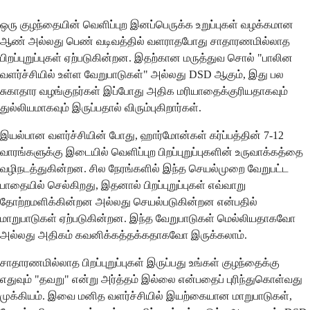
ஒரு குழந்தையின் வெளிப்புற இனப்பெருக்க உறுப்புகள் வழக்கமான
ஆண் அல்லது பெண் வடிவத்தில் வளராதபோது சாதாரணமில்லாத
பிறப்புறுப்புகள் ஏற்படுகின்றன. இதற்கான மருத்துவ சொல் "பாலின
வளர்ச்சியில் உள்ள வேறுபாடுகள்" அல்லது DSD ஆகும், இது பல
சுகாதார வழங்குநர்கள் இப்போது அதிக மரியாதைக்குரியதாகவும்
துல்லியமாகவும் இருப்பதால் விரும்புகிறார்கள்.
இயல்பான வளர்ச்சியின் போது, ஹார்மோன்கள் கர்ப்பத்தின் 7-12
வாரங்களுக்கு இடையில் வெளிப்புற பிறப்புறுப்புகளின் உருவாக்கத்தை
வழிநடத்துகின்றன. சில நேரங்களில் இந்த செயல்முறை வேறுபட்ட
பாதையில் செல்கிறது, இதனால் பிறப்புறுப்புகள் எவ்வாறு
தோற்றமளிக்கின்றன அல்லது செயல்படுகின்றன என்பதில்
மாறுபாடுகள் ஏற்படுகின்றன. இந்த வேறுபாடுகள் மெல்லியதாகவோ
அல்லது அதிகம் கவனிக்கத்தக்கதாகவோ இருக்கலாம்.
சாதாரணமில்லாத பிறப்புறுப்புகள் இருப்பது உங்கள் குழந்தைக்கு
எதுவும் "தவறு" என்று அர்த்தம் இல்லை என்பதைப் புரிந்துகொள்வது
முக்கியம். இவை மனித வளர்ச்சியில் இயற்கையான மாறுபாடுகள்,