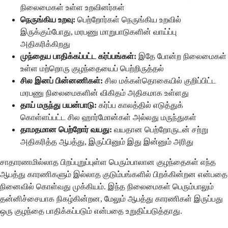
நிலைமைகள் உள்ள உறவினர்கள்
நெருங்கிய உறவு:
பெற்றோர்கள் நெருங்கிய உறவில்
இருக்கும்போது, மரபணு மாறுபாடுகளின் வாய்ப்பு
அதிகரிக்கிறது
முந்தைய பாதிக்கப்பட்ட கர்ப்பங்கள்:
இதே போன்ற நிலைமைகள்
உள்ள மற்றொரு குழந்தையைப் பெற்றிருத்தல்
சில இனப் பின்னணிகள்:
சில மக்கள்தொகையில் குறிப்பிட்ட
மரபணு நிலைமைகளின் விகிதம் அதிகமாக உள்ளது
தாய் மருந்து பயன்பாடு:
கர்ப்ப காலத்தில் எடுத்துக்
கொள்ளப்பட்ட சில ஹார்மோன்கள் அல்லது மருந்துகள்
தாமதமான பெற்றோர் வயது:
வயதான பெற்றோருடன் சற்று
அதிகரித்த ஆபத்து, இருப்பினும் இது இன்னும் அரிது
சாதாரணமில்லாத பிறப்புறுப்புள்ள பெரும்பாலான குழந்தைகள் எந்த
ஆபத்து காரணிகளும் இல்லாத குடும்பங்களில் பிறக்கின்றன என்பதை
நினைவில் கொள்வது முக்கியம். இந்த நிலைமைகள் பெரும்பாலும்
தன்னிச்சையாக நிகழ்கின்றன, மேலும் ஆபத்து காரணிகள் இருப்பது
ஒரு குழந்தை பாதிக்கப்படும் என்பதை உறுதிப்படுத்தாது.