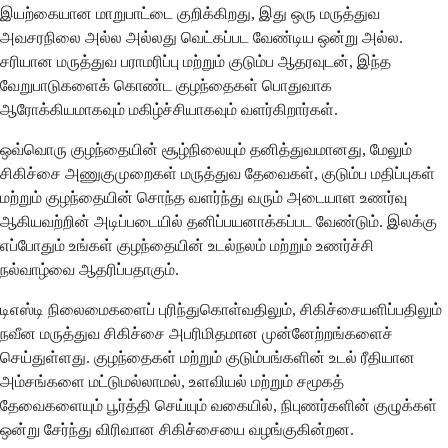
இயற்கையான மாறுபாட்டை குறிக்கிறது, இது ஒரு மருத்துவ
அவசரநிலை அல்ல அல்லது வெட்கப்பட வேண்டிய ஒன்று அல்ல.
சரியான மருத்துவ பராமரிப்பு மற்றும் குடும்ப ஆதரவுடன், இந்த
வேறுபாடுகளைக் கொண்ட குழந்தைகள் பொதுவாக
ஆரோக்கியமாகவும் மகிழ்ச்சியாகவும் வளர்கிறார்கள்.
ஒவ்வொரு குழந்தையின் சூழ்நிலையும் தனித்துவமானது, மேலும்
சிகிச்சை அணுகுமுறைகள் மருத்துவ தேவைகள், குடும்ப மதிப்புகள்
மற்றும் குழந்தையின் சொந்த வளர்ந்து வரும் அடையாள உணர்வு
ஆகியவற்றின் அடிப்படையில் தனிப்பயனாக்கப்பட வேண்டும். இலக்கு
எப்போதும் உங்கள் குழந்தையின் உடல்நலம் மற்றும் உணர்ச்சி
நல்வாழ்வை ஆதரிப்பதாகும்.
டிஎஸ்டி நிலைமைகளைப் புரிந்துகொள்வதிலும், சிகிச்சையளிப்பதிலும்
நவீன மருத்துவ சிகிச்சை அபரிமிதமான முன்னேற்றங்களைச்
செய்துள்ளது. குழந்தைகள் மற்றும் குடும்பங்களின் உடல் ரீதியான
அம்சங்களை மட்டுமல்லாமல், உளவியல் மற்றும் சமூகத்
தேவைகளையும் பூர்த்தி செய்யும் வகையில், நிபுணர்களின் குழுக்கள்
ஒன்று சேர்ந்து விரிவான சிகிச்சையை வழங்குகின்றன.