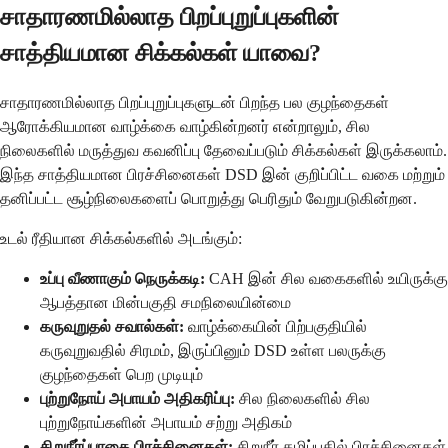
சாதாரணமில்லாத பிறப்புறுப்புகளின்
சாத்தியமான சிக்கல்கள் யாவை?
சாதாரணமில்லாத பிறப்புறுப்புகளுடன் பிறந்த பல குழந்தைகள்
ஆரோக்கியமான வாழ்க்கை வாழ்கின்றனர் என்றாலும், சில
நிலைகளில் மருத்துவ கவனிப்பு தேவைப்படும் சிக்கல்கள் இருக்கலாம்.
இந்த சாத்தியமான பிரச்சினைகள் DSD இன் குறிப்பிட்ட வகை மற்றும்
தனிப்பட்ட சூழ்நிலைகளைப் பொறுத்து பெரிதும் வேறுபடுகின்றன.
உடல் ரீதியான சிக்கல்களில் அடங்கும்:
உப்பு வீணாகும் நெருக்கடி:
CAH இன் சில வகைகளில் உயிருக்கு
ஆபத்தான மின்பகுதி சமநிலையின்மை
கருவுறுதல் சவால்கள்:
வாழ்க்கையின் பிற்பகுதியில்
கருவுறுவதில் சிரமம், இருப்பினும் DSD உள்ள பலருக்கு
குழந்தைகள் பெற முடியும்
புற்றுநோய் அபாயம் அதிகரிப்பு:
சில நிலைகளில் சில
புற்றுநோய்களின் அபாயம் சற்று அதிகம்
சிறுநீர்ப்பாதை பிரச்சினைகள்:
சிறுநீர் கழிப்பதில் பிரச்சினைகள்