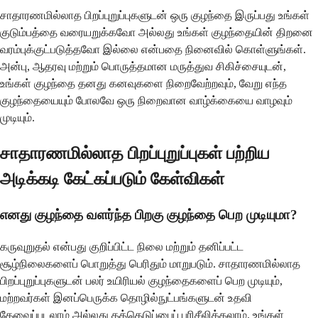
சாதாரணமில்லாத பிறப்புறுப்புகளுடன் ஒரு குழந்தை இருப்பது உங்கள்
குடும்பத்தை வரையறுக்கவோ அல்லது உங்கள் குழந்தையின் திறனை
வரம்புக்குட்படுத்தவோ இல்லை என்பதை நினைவில் கொள்ளுங்கள்.
அன்பு, ஆதரவு மற்றும் பொருத்தமான மருத்துவ சிகிச்சையுடன்,
உங்கள் குழந்தை தனது கனவுகளை நிறைவேற்றவும், வேறு எந்த
குழந்தையையும் போலவே ஒரு நிறைவான வாழ்க்கையை வாழவும்
முடியும்.
சாதாரணமில்லாத பிறப்புறுப்புகள் பற்றிய
அடிக்கடி கேட்கப்படும் கேள்விகள்
எனது குழந்தை வளர்ந்த பிறகு குழந்தை பெற முடியுமா?
கருவுறுதல் என்பது குறிப்பிட்ட நிலை மற்றும் தனிப்பட்ட
சூழ்நிலைகளைப் பொறுத்து பெரிதும் மாறுபடும். சாதாரணமில்லாத
பிறப்புறுப்புகளுடன் பலர் உயிரியல் குழந்தைகளைப் பெற முடியும்,
மற்றவர்கள் இனப்பெருக்க தொழில்நுட்பங்களுடன் உதவி
தேவைப்படலாம் அல்லது தத்தெடுப்பைப் பரிசீலிக்கலாம். உங்கள்