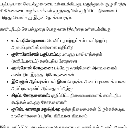
படிப்படியான செயல்முறையை உள்ளடக்கியது. மருத்துவக் குழு சிறந்த
சிகிச்சையை வழங்க உங்கள் குழந்தையின் குறிப்பிட்ட நிலையைப்
புரிந்து கொள்வது இதன் நோக்கமாகும்.
கண்டறியும் செயல்முறை பொதுவாக இவற்றை உள்ளடக்கியது:
உடல் பரிசோதனை:
வெளிப்புற மற்றும் உள் மலட்டுறுப்பு
அமைப்புகளின் விரிவான மதிப்பீடு
குரோமோசோம் பகுப்பாய்வு:
மரபணு பாலினத்தைக்
(காரியோடைப்) கண்டறிய சோதனை
ஹார்மோன் சோதனை:
பல்வேறு ஹார்மோன் அளவுகளைக்
கண்டறிய இரத்த பரிசோதனைகள்
இமேஜிங் ஆய்வுகள்:
உள் இனப்பெருக்க அமைப்புகளைக் காண
அல்ட்ராசவுண்ட் அல்லது எம்ஆர்ஐ
சிறப்பு சோதனைகள்:
குறிப்பிட்ட நிலைமைகளைக் கண்டறிய
கூடுதல் மரபணு சோதனைகள்
குடும்ப வரலாறு மறுஆய்வு:
ஒத்த நிலைமைகள் இருக்கக்கூடிய
உறவினர்களைப் பற்றிய விரிவான விவாதம்
இந்த மதிப்பீட்டு செயல்முறை பொதுவாக பல வாரங்கள் ஆகும், மேலும்