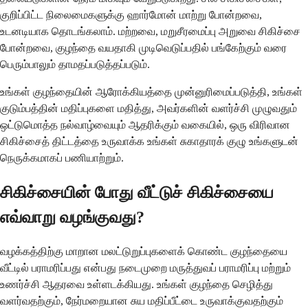
குறிப்பிட்ட நிலைமைகளுக்கு ஹார்மோன் மாற்று போன்றவை,
உடனடியாக தொடங்கலாம். மற்றவை, மறுசீரமைப்பு அறுவை சிகிச்சை
போன்றவை, குழந்தை வயதாகி முடிவெடுப்பதில் பங்கேற்கும் வரை
பெரும்பாலும் தாமதப்படுத்தப்படும்.
உங்கள் குழந்தையின் ஆரோக்கியத்தை முன்னுரிமைப்படுத்தி, உங்கள்
குடும்பத்தின் மதிப்புகளை மதித்து, அவர்களின் வளர்ச்சி முழுவதும்
ஒட்டுமொத்த நல்வாழ்வையும் ஆதரிக்கும் வகையில், ஒரு விரிவான
சிகிச்சைத் திட்டத்தை உருவாக்க உங்கள் சுகாதாரக் குழு உங்களுடன்
நெருக்கமாகப் பணியாற்றும்.
சிகிச்சையின் போது வீட்டுச் சிகிச்சையை
எவ்வாறு வழங்குவது?
வழக்கத்திற்கு மாறான மலட்டுறுப்புகளைக் கொண்ட குழந்தையை
வீட்டில் பராமரிப்பது என்பது நடைமுறை மருத்துவப் பராமரிப்பு மற்றும்
உணர்ச்சி ஆதரவை உள்ளடக்கியது. உங்கள் குழந்தை செழித்து
வளர்வதற்கும், நேர்மறையான சுய மதிப்பீட்டை உருவாக்குவதற்கும்