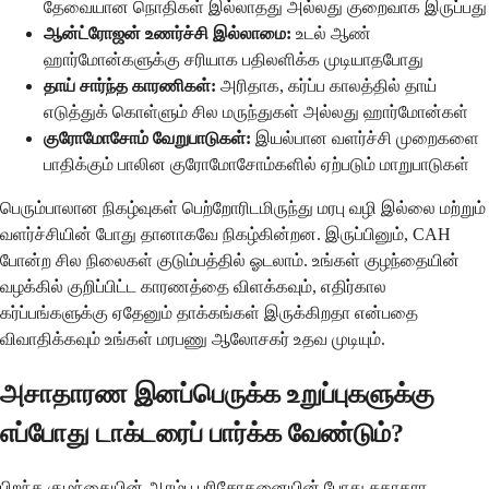
தேவையான நொதிகள் இல்லாதது அல்லது குறைவாக இருப்பது
ஆன்ட்ரோஜன் உணர்ச்சி இல்லாமை:
உடல் ஆண்
ஹார்மோன்களுக்கு சரியாக பதிலளிக்க முடியாதபோது
தாய் சார்ந்த காரணிகள்:
அரிதாக, கர்ப்ப காலத்தில் தாய்
எடுத்துக் கொள்ளும் சில மருந்துகள் அல்லது ஹார்மோன்கள்
குரோமோசோம் வேறுபாடுகள்:
இயல்பான வளர்ச்சி முறைகளை
பாதிக்கும் பாலின குரோமோசோம்களில் ஏற்படும் மாறுபாடுகள்
பெரும்பாலான நிகழ்வுகள் பெற்றோரிடமிருந்து மரபு வழி இல்லை மற்றும்
வளர்ச்சியின் போது தானாகவே நிகழ்கின்றன. இருப்பினும், CAH
போன்ற சில நிலைகள் குடும்பத்தில் ஓடலாம். உங்கள் குழந்தையின்
வழக்கில் குறிப்பிட்ட காரணத்தை விளக்கவும், எதிர்கால
கர்ப்பங்களுக்கு ஏதேனும் தாக்கங்கள் இருக்கிறதா என்பதை
விவாதிக்கவும் உங்கள் மரபணு ஆலோசகர் உதவ முடியும்.
அசாதாரண இனப்பெருக்க உறுப்புகளுக்கு
எப்போது டாக்டரைப் பார்க்க வேண்டும்?
பிறந்த குழந்தையின் ஆரம்ப பரிசோதனையின் போது சுகாதார