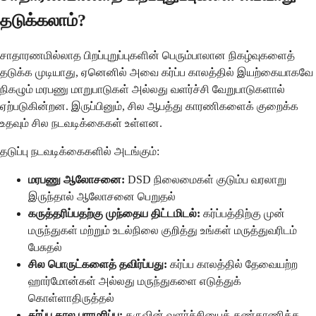
தடுக்கலாம்?
சாதாரணமில்லாத பிறப்புறுப்புகளின் பெரும்பாலான நிகழ்வுகளைத்
தடுக்க முடியாது, ஏனெனில் அவை கர்ப்ப காலத்தில் இயற்கையாகவே
நிகழும் மரபணு மாறுபாடுகள் அல்லது வளர்ச்சி வேறுபாடுகளால்
ஏற்படுகின்றன. இருப்பினும், சில ஆபத்து காரணிகளைக் குறைக்க
உதவும் சில நடவடிக்கைகள் உள்ளன.
தடுப்பு நடவடிக்கைகளில் அடங்கும்:
மரபணு ஆலோசனை:
DSD நிலைமைகள் குடும்ப வரலாறு
இருந்தால் ஆலோசனை பெறுதல்
கருத்தரிப்பதற்கு முந்தைய திட்டமிடல்:
கர்ப்பத்திற்கு முன்
மருந்துகள் மற்றும் உடல்நிலை குறித்து உங்கள் மருத்துவரிடம்
பேசுதல்
சில பொருட்களைத் தவிர்ப்பது:
கர்ப்ப காலத்தில் தேவையற்ற
ஹார்மோன்கள் அல்லது மருந்துகளை எடுத்துக்
கொள்ளாதிருத்தல்
கர்ப்ப கால பராமரிப்பு:
கருவின் வளர்ச்சியைக் கண்காணிக்க