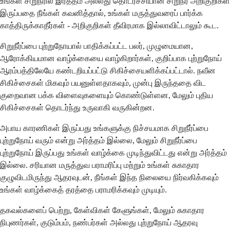
உங்கள் சிறுநீரில் இரத்தம் அல்லது தொடர்ச்சியான சிறுநீர் அறிகுறிகள்
இருப்பதை நீங்கள் கவனித்தால், உங்கள் மருத்துவரைப் பார்க்க
காத்திருக்காதீர்கள் - அறிகுறிகள் தீவிரமாக இல்லாவிட்டாலும் கூட.
சிறுநீர்ப்பை புற்றுநோயால் பாதிக்கப்பட்ட பலர், முழுமையான,
ஆரோக்கியமான வாழ்க்கையை வாழ்கிறார்கள், குறிப்பாக புற்றுநோய்
ஆரம்பத்திலேயே கண்டறியப்பட்டு சிகிச்சையளிக்கப்பட்டால். நவீன
சிகிச்சைகள் மிகவும் பயனுள்ளதாகவும், முன்பு இருந்ததை விட
குறைவான பக்க விளைவுகளையும் கொண்டுள்ளன, மேலும் புதிய
சிகிச்சைகள் தொடர்ந்து உருவாகி வருகின்றன.
அபாய காரணிகள் இருப்பது உங்களுக்கு நிச்சயமாக சிறுநீர்ப்பை
புற்றுநோய் வரும் என்று அர்த்தம் இல்லை, மேலும் சிறுநீர்ப்பை
புற்றுநோய் இருப்பது உங்கள் வாழ்க்கை முடிந்துவிட்டது என்று அர்த்தம்
இல்லை. சரியான மருத்துவ பராமரிப்பு மற்றும் உங்கள் சுகாதார
குழுவிடமிருந்து ஆதரவுடன், நீங்கள் இந்த நிலையை நிர்வகிக்கவும்
உங்கள் வாழ்க்கைத் தரத்தை பராமரிக்கவும் முடியும்.
தகவல்களைப் பெற்று, கேள்விகள் கேளுங்கள், மேலும் சுகாதார
நிபுணர்கள், குடும்பம், நண்பர்கள் அல்லது புற்றுநோய் ஆதரவு