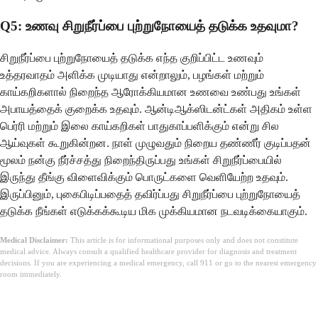
Q5: உணவு சிறுநீர்ப்பை புற்றுநோயைத் தடுக்க உதவுமா?
சிறுநீர்ப்பை புற்றுநோயைத் தடுக்க எந்த குறிப்பிட்ட உணவும்
உத்தரவாதம் அளிக்க முடியாது என்றாலும், பழங்கள் மற்றும்
காய்கறிகளால் நிறைந்த ஆரோக்கியமான உணவை உண்பது உங்கள்
அபாயத்தைக் குறைக்க உதவும். ஆன்டிஆக்ஸிடன்ட்கள் அதிகம் உள்ள
பெர்ரி மற்றும் இலை காய்கறிகள் பாதுகாப்பளிக்கும் என்று சில
ஆய்வுகள் கூறுகின்றன. நாள் முழுவதும் நிறைய தண்ணீர் குடிப்பதன்
மூலம் நன்கு நீர்ச்சத்து நிறைந்திருப்பது உங்கள் சிறுநீர்ப்பையில்
இருந்து தீங்கு விளைவிக்கும் பொருட்களை வெளியேற்ற உதவும்.
இருப்பினும், புகைபிடிப்பதைத் தவிர்ப்பது சிறுநீர்ப்பை புற்றுநோயைத்
தடுக்க நீங்கள் எடுக்கக்கூடிய மிக முக்கியமான நடவடிக்கையாகும்.
Medical Disclaimer:
This article is for informational purposes only and does not constitute
medical advice. Always consult a qualified healthcare provider for diagnosis and treatment
decisions. If you are experiencing a medical emergency, call 911 or go to the nearest emergency
room immediately.