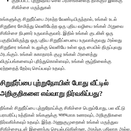
குறிப்பிட்ட புற்றுநோய் செல் அம்சங்களைத் தாக்கும் இலக்கு
சிகிச்சை மருந்துகள்
உங்களுக்கு சிறுநீர்ப்பை அகற்ற வேண்டியிருந்தால், உங்கள் உடல்
சிறுநீரை சேமித்து வெளியேற்ற ஒரு புதிய வழியை உங்கள் அறுவை
சிகிச்சை நிபுணர் உருவாக்குவார். இதில் உங்கள் குடலின் ஒரு
பகுதியிலிருந்து ஒரு புதிய சிறுநீர்ப்பையை உருவாக்குவது அல்லது
சிறுநீரை உங்கள் உடலுக்கு வெளியே உள்ள ஒரு பையில் திருப்புவது
அடங்கும். உங்கள் சுகாதாரக் குழு உங்கள் அனைத்து
விருப்பங்களையும் புரிந்துகொள்ளவும், உங்கள் சூழ்நிலைக்கு
ஏற்றதைத் தேர்வு செய்யவும் உதவும்.
சிறுநீர்ப்பை புற்றுநோயின் போது வீட்டில்
அறிகுறிகளை எவ்வாறு நிர்வகிப்பது?
நீங்கள் சிறுநீர்ப்பை புற்றுநோய்க்கு சிகிச்சை பெறும்போது, ​​பல வீட்டு
பராமரிப்பு உத்திகள் உங்களுக்கு আরামமாக உணரவும், அறிகுறிகளை
நிர்வகிக்கவும் உதவும். இந்த அணுகுமுறைகள் உங்கள் மருத்துவ
சிகிச்சையுடன் இணைந்து செயல்படுகின்றன, அதற்கு பதிலாக அல்ல.