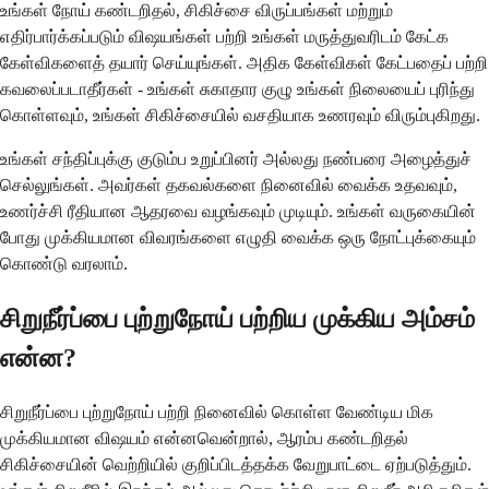
உங்கள் நோய் கண்டறிதல், சிகிச்சை விருப்பங்கள் மற்றும்
எதிர்பார்க்கப்படும் விஷயங்கள் பற்றி உங்கள் மருத்துவரிடம் கேட்க
கேள்விகளைத் தயார் செய்யுங்கள். அதிக கேள்விகள் கேட்பதைப் பற்றி
கவலைப்படாதீர்கள் - உங்கள் சுகாதார குழு உங்கள் நிலையைப் புரிந்து
கொள்ளவும், உங்கள் சிகிச்சையில் வசதியாக உணரவும் விரும்புகிறது.
உங்கள் சந்திப்புக்கு குடும்ப உறுப்பினர் அல்லது நண்பரை அழைத்துச்
செல்லுங்கள். அவர்கள் தகவல்களை நினைவில் வைக்க உதவவும்,
உணர்ச்சி ரீதியான ஆதரவை வழங்கவும் முடியும். உங்கள் வருகையின்
போது முக்கியமான விவரங்களை எழுதி வைக்க ஒரு நோட்புக்கையும்
கொண்டு வரலாம்.
சிறுநீர்ப்பை புற்றுநோய் பற்றிய முக்கிய அம்சம்
என்ன?
சிறுநீர்ப்பை புற்றுநோய் பற்றி நினைவில் கொள்ள வேண்டிய மிக
முக்கியமான விஷயம் என்னவென்றால், ஆரம்ப கண்டறிதல்
சிகிச்சையின் வெற்றியில் குறிப்பிடத்தக்க வேறுபாட்டை ஏற்படுத்தும்.