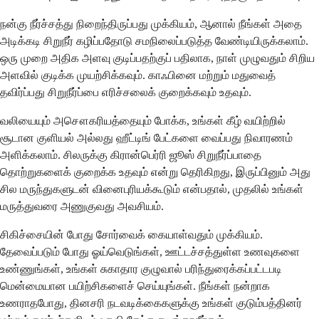
நன்கு நீர்ச்சத்து நிறைந்திருப்பது முக்கியம், ஆனால் நீங்கள் அதை
அடிக்கடி சிறுநீர் கழிப்பதோடு சமநிலைப்படுத்த வேண்டியிருக்கலாம்.
ஒரு முறை அதிக அளவு குடிப்பதற்குப் பதிலாக, நாள் முழுவதும் சிறிய
அளவில் குடிக்க முயற்சிக்கவும். காஃபினை மற்றும் மதுவைத்
தவிர்ப்பது சிறுநீர்ப்பை எரிச்சலைக் குறைக்கவும் உதவும்.
வலியையும் அசௌகரியத்தையும் போக்க, உங்கள் கீழ் வயிற்றில்
சூடான குளியல் அல்லது ஹீட்டிங் பேட்களை வைப்பது நிவாரணம்
அளிக்கலாம். சிலருக்கு கிரான்பெர்ரி ஜூஸ் சிறுநீர்ப்பாதை
தொற்றுகளைக் குறைக்க உதவும் என்று தெரிகிறது, இருப்பினும் அது
சில மருந்துகளுடன் வினைபுரியக்கூடும் என்பதால், முதலில் உங்கள்
மருத்துவரை அணுகுவது அவசியம்.
சிகிச்சையின் போது சோர்வைக் கையாள்வதும் முக்கியம்.
தேவைப்படும் போது ஓய்வெடுங்கள், ஊட்டச்சத்துள்ள உணவுகளை
உண்ணுங்கள், உங்கள் சுகாதார குழுவால் பரிந்துரைக்கப்பட்டபடி
மென்மையான பயிற்சிகளைச் செய்யுங்கள். நீங்கள் நன்றாக
உணராதபோது, தினசரி நடவடிக்கைகளுக்கு உங்கள் குடும்பத்தினர்