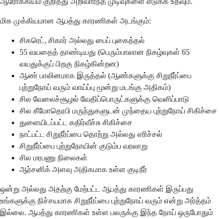
ஆரோக்கியம் குறித்து அறிவார்ந்த முடிவுகளை எடுக்க உதவும்.
மிக முக்கியமான ஆபத்து காரணிகள் அடங்கும்:
சிகரெட், சிகார் அல்லது பைப் புகைத்தல்
55 வயதைத் தாண்டியது (பெரும்பாலான நிகழ்வுகள் 65
வயதுக்குப் பிறகு நிகழ்கின்றன)
ஆண் பாலினமாக இருத்தல் (ஆண்களுக்கு சிறுநீர்ப்பை
புற்றுநோய் வரும் வாய்ப்பு மூன்று மடங்கு அதிகம்)
சில வேலைச்சூழல் வேதிப்பொருட்களுக்கு வெளிப்பாடு
சில கீமோதெரபி மருந்துகளுடன் முந்தைய புற்றுநோய் சிகிச்சை
துளையிடப்பட்ட கதிர்வீச்சு சிகிச்சை
நாட்பட்ட சிறுநீர்ப்பை தொற்று அல்லது எரிச்சல்
சிறுநீர்ப்பை புற்றுநோயின் குடும்ப வரலாறு
சில மரபணு நிலைகள்
ஆர்சனிக் அளவு அதிகமாக உள்ள குடிநீர்
ஒன்று அல்லது அதற்கு மேற்பட்ட ஆபத்து காரணிகள் இருப்பது
உங்களுக்கு நிச்சயமாக சிறுநீர்ப்பை புற்றுநோய் வரும் என்று அர்த்தம்
இல்லை. ஆபத்து காரணிகள் உள்ள பலருக்கு இந்த நோய் ஒருபோதும்