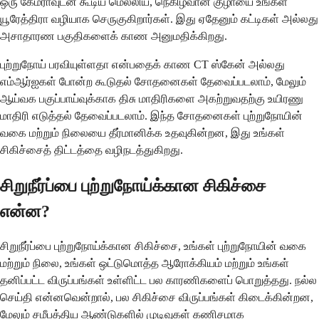
ஒரு கேமராவுடன் கூடிய மெல்லிய, நெகிழ்வான குழாயை உங்கள்
யூரேத்திரா வழியாக செருகுகிறார்கள். இது ஏதேனும் கட்டிகள் அல்லது
அசாதாரண பகுதிகளைக் காண அனுமதிக்கிறது.
புற்றுநோய் பரவியுள்ளதா என்பதைக் காண CT ஸ்கேன் அல்லது
எம்ஆர்ஐகள் போன்ற கூடுதல் சோதனைகள் தேவைப்படலாம், மேலும்
ஆய்வக பகுப்பாய்வுக்காக திசு மாதிரிகளை அகற்றுவதற்கு உயிரணு
மாதிரி எடுத்தல் தேவைப்படலாம். இந்த சோதனைகள் புற்றுநோயின்
வகை மற்றும் நிலையை தீர்மானிக்க உதவுகின்றன, இது உங்கள்
சிகிச்சைத் திட்டத்தை வழிநடத்துகிறது.
சிறுநீர்ப்பை புற்றுநோய்க்கான சிகிச்சை
என்ன?
சிறுநீர்ப்பை புற்றுநோய்க்கான சிகிச்சை, உங்கள் புற்றுநோயின் வகை
மற்றும் நிலை, உங்கள் ஒட்டுமொத்த ஆரோக்கியம் மற்றும் உங்கள்
தனிப்பட்ட விருப்பங்கள் உள்ளிட்ட பல காரணிகளைப் பொறுத்தது. நல்ல
செய்தி என்னவென்றால், பல சிகிச்சை விருப்பங்கள் கிடைக்கின்றன,
மேலும் சமீபத்திய ஆண்டுகளில் முடிவுகள் கணிசமாக