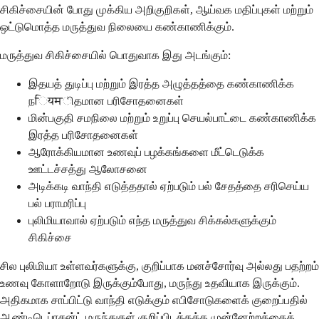
சிகிச்சையின் போது முக்கிய அறிகுறிகள், ஆய்வக மதிப்புகள் மற்றும்
ஒட்டுமொத்த மருத்துவ நிலையை கண்காணிக்கும்.
மருத்துவ சிகிச்சையில் பொதுவாக இது அடங்கும்:
இதயத் துடிப்பு மற்றும் இரத்த அழுத்தத்தை கண்காணிக்க
நियमிதமான பரிசோதனைகள்
மின்பகுதி சமநிலை மற்றும் உறுப்பு செயல்பாட்டை கண்காணிக்க
இரத்த பரிசோதனைகள்
ஆரோக்கியமான உணவுப் பழக்கங்களை மீட்டெடுக்க
ஊட்டச்சத்து ஆலோசனை
அடிக்கடி வாந்தி எடுத்ததால் ஏற்படும் பல் சேதத்தை சரிசெய்ய
பல் பராமரிப்பு
புலிமியாவால் ஏற்படும் எந்த மருத்துவ சிக்கல்களுக்கும்
சிகிச்சை
சில புலிமியா உள்ளவர்களுக்கு, குறிப்பாக மனச்சோர்வு அல்லது பதற்றம்
உணவு கோளாறோடு இருக்கும்போது, மருந்து உதவியாக இருக்கும்.
அதிகமாக சாப்பிட்டு வாந்தி எடுக்கும் எபிசோடுகளைக் குறைப்பதில்
ஆண்டிடெப்ரசன்ட் மருந்துகள் குறிப்பிடத்தக்க முன்னேற்றத்தைக்