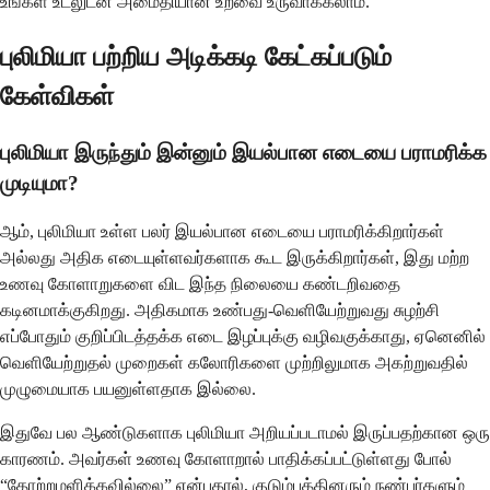
உங்கள் உடலுடன் அமைதியான உறவை உருவாக்கலாம்.
புலிமியா பற்றிய அடிக்கடி கேட்கப்படும்
கேள்விகள்
புலிமியா இருந்தும் இன்னும் இயல்பான எடையை பராமரிக்க
முடியுமா?
ஆம், புலிமியா உள்ள பலர் இயல்பான எடையை பராமரிக்கிறார்கள்
அல்லது அதிக எடையுள்ளவர்களாக கூட இருக்கிறார்கள், இது மற்ற
உணவு கோளாறுகளை விட இந்த நிலையை கண்டறிவதை
கடினமாக்குகிறது. அதிகமாக உண்பது-வெளியேற்றுவது சுழற்சி
எப்போதும் குறிப்பிடத்தக்க எடை இழப்புக்கு வழிவகுக்காது, ஏனெனில்
வெளியேற்றுதல் முறைகள் கலோரிகளை முற்றிலுமாக அகற்றுவதில்
முழுமையாக பயனுள்ளதாக இல்லை.
இதுவே பல ஆண்டுகளாக புலிமியா அறியப்படாமல் இருப்பதற்கான ஒரு
காரணம். அவர்கள் உணவு கோளாறால் பாதிக்கப்பட்டுள்ளது போல்
“தோற்றமளிக்கவில்லை” என்பதால், குடும்பத்தினரும் நண்பர்களும்