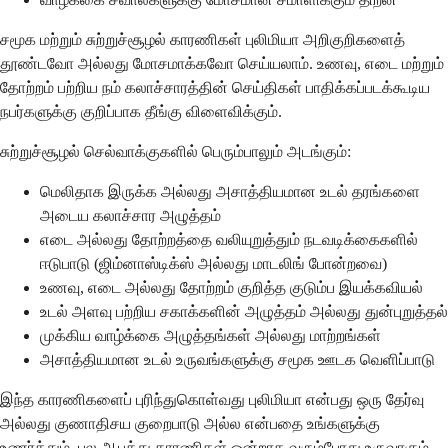
சமூக மற்றும் சுற்றுச்சூழல் காரணிகள் புலிமியா அறிகுறிகளைத்
தூண்டவோ அல்லது மோசமாக்கவோ செய்யலாம். உணவு, எடை மற்றும்
தோற்றம் பற்றிய நம் கலாச்சாரத்தின் செய்திகள் பாதிக்கப்படக்கூடிய
நபர்களுக்கு குறிப்பாக தீங்கு விளைவிக்கும்.
சுற்றுச்சூழல் செல்வாக்குகளில் பெரும்பாலும் அடங்கும்:
மெலிதாக இருக்க அல்லது அசாத்தியமான உடல் தரங்களை
அடைய கலாச்சார அழுத்தம்
எடை அல்லது தோற்றத்தை வலியுறுத்தும் நடவடிக்கைகளில்
ஈடுபாடு (ஜிம்னாஸ்டிக்ஸ் அல்லது மாடலிங் போன்றவை)
உணவு, எடை அல்லது தோற்றம் குறித்த குடும்ப இயக்கவியல்
உடல் அளவு பற்றிய சகாக்களின் அழுத்தம் அல்லது துன்புறுத்தல்
முக்கிய வாழ்க்கை அழுத்தங்கள் அல்லது மாற்றங்கள்
அசாத்தியமான உடல் உருவங்களுக்கு சமூக ஊடக வெளிப்பாடு
இந்த காரணிகளைப் புரிந்துகொள்வது புலிமியா என்பது ஒரு தேர்வு
அல்லது குணாதிசய குறைபாடு அல்ல என்பதை உங்களுக்கு
உணர்த்தும். பல ஆபத்து காரணிகள் ஒன்றாக வரும்போது உருவாகும்