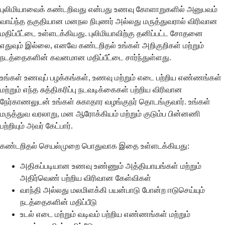
புலிமியாவைக் கண்டறிவது என்பது உணவு கோளாறுகளில் அனுபவம்
வாய்ந்த தகுதியான மனநல நிபுணர் அல்லது மருத்துவரால் விரிவான
மதிப்பீட்டை உள்ளடக்கியது. புலிமியாவிற்கு தனிப்பட்ட சோதனை
எதுவும் இல்லை, எனவே கண்டறிதல் உங்கள் அறிகுறிகள் மற்றும்
நடத்தைகளின் கவனமான மதிப்பீட்டை சார்ந்துள்ளது.
உங்கள் உணவுப் பழக்கங்கள், உணவு மற்றும் எடை பற்றிய எண்ணங்கள்
மற்றும் எந்த சுத்திகரிப்பு நடவடிக்கைகள் பற்றிய விரிவான
நேர்காணலுடன் உங்கள் சுகாதார வழங்குநர் தொடங்குவார். உங்கள்
மருத்துவ வரலாறு, மன ஆரோக்கியம் மற்றும் குடும்ப பின்னணி
பற்றியும் அவர் கேட்பார்.
கண்டறிதல் செயல்முறை பொதுவாக இதை உள்ளடக்கியது:
அதிகப்படியான உணவு உண்ணும் அத்தியாயங்கள் மற்றும்
அதிர்வெண் பற்றிய விரிவான கேள்விகள்
வாந்தி அல்லது மலமிளக்கி பயன்பாடு போன்ற ஈடுசெய்யும்
நடத்தைகளின் மதிப்பீடு
உடல் எடை மற்றும் வடிவம் பற்றிய எண்ணங்கள் மற்றும்