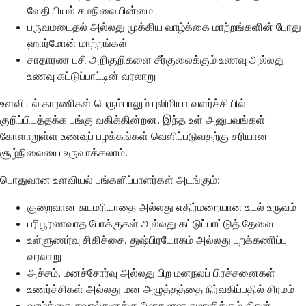
வேதியியல் சமநிலையின்மை
பருவமடைதல் அல்லது முக்கிய வாழ்க்கை மாற்றங்களின் போது
ஹார்மோன் மாற்றங்கள்
சாதாரண பசி அறிகுறிகளை சீர்குலைக்கும் உணவு அல்லது
உணவு கட்டுப்பாட்டின் வரலாறு
உளவியல் காரணிகள் பெரும்பாலும் புலிமியா வளர்ச்சியில்
குறிப்பிடத்தக்க பங்கு வகிக்கின்றன. இந்த உள் அனுபவங்கள்
கோளாறுள்ள உணவுப் பழக்கங்கள் வெளிப்படுவதற்கு சரியான
சூழ்நிலையை உருவாக்கலாம்.
பொதுவான உளவியல் பங்களிப்பாளர்கள் அடங்கும்:
குறைவான சுயமரியாதை அல்லது எதிர்மறையான உடல் உருவம்
பரிபூரணவாத போக்குகள் அல்லது கட்டுப்பாட்டுத் தேவை
உள்ளுணர்வு சிகிச்சை, துஷ்பிரயோகம் அல்லது புறக்கணிப்பு
வரலாறு
அச்சம், மனச்சோர்வு அல்லது பிற மனநலப் பிரச்சனைகள்
உணர்ச்சிகள் அல்லது மன அழுத்தத்தை நிர்வகிப்பதில் சிரமம்
வாழ்க்கை சவால்களுக்கு மோசமான சமாளிக்கும் திறன்