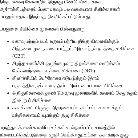
இந்த உணவு கோளாறில் இருந்து மீண்டு நீண்ட கால
ஆரோக்கியத்தைப் பேண உதவும் பல வகையான சிகிச்சைகள்
பயனுள்ளதாக இருப்பது நிரூபிக்கப்பட்டுள்ளது.
பயனுள்ள சிகிச்சை முறைகள் பின்வருமாறு:
உணவு மற்றும் உடல் உருவம் பற்றிய தீங்கு விளைவிக்கும்
சிந்தனை முறைகளை மாற்றும் அறிவாற்றல் நடத்தை சிகிச்சை
(CBT)
சிறந்த உணர்ச்சி ஒழுங்குமுறை திறன்களை வளர்க்கும்
பேச்சுவார்த்தை நடத்தை சிகிச்சை (DBT)
கிளர்ச்சியில் பெற்றோரை ஈடுபடுத்தும் இளம்
பருவத்தினருக்கான குடும்ப அடிப்படையிலான சிகிச்சை
அறிகுறிகளைத் தூண்டும் உறவு முறைகளில் கவனம் செலுத்தும்
இடைநபர் சிகிச்சை
சகாக்களிடமிருந்து ஆதரவையும் பகிரப்பட்ட சமாளிக்கும்
உத்திகளையும் வழங்கும் குழு சிகிச்சை
மருத்துவக் கண்காணிப்பு உங்கள் உடல்நலம் மீட்பு காலத்தில்
நிலைப்படுத்தப்படுவதை உறுதி செய்கிறது. உங்கள் சுகாதாரக் குழு