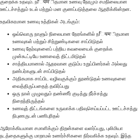
குறைக்க உதவும். நियमிதமான உணவு நேரமும் சமநிலையான
ஊட்டச்சத்தும் உடல் மற்றும் மன குணப்படுத்தலை ஆதரிக்கின்றன.
உதவிகரமான உணவு உத்திகள் அடங்கும்:
ஒவ்வொரு நாளும் நிலையான நேரங்களில் நियमிதமான
உணவுகள் மற்றும் சிற்றுண்டிகளை சாப்பிடுதல்
உணவு தேர்வுகளைப் பற்றிய கவலையைக் குறைக்க
முன்கூட்டியே உணவைத் திட்டமிடுதல்
சாத்தியமானால் ஆதரவான குடும்ப உறுப்பினர்கள் அல்லது
நண்பர்களுடன் சாப்பிடுதல்
அதிகமாக சாப்பிட வழிவகுக்கும் தூண்டுதல் உணவுகளை
வைத்திருப்பதைத் தவிர்ப்பது
ஒரு நாள் முழுவதும் தண்ணீர் குடித்து நீர்ச்சத்து
நிறைந்திருத்தல்
உணவுத் திட்டங்களை உருவாக்க பதிவுசெய்யப்பட்ட ஊட்டச்சத்து
நிபுணருடன் பணிபுரிதல்
ஆரோக்கியமான சமாளிக்கும் திறன்களை வளர்ப்பது, புலிமியா
நடத்தைகளுக்கு மாறாமல் உணர்ச்சிகளை நிர்வகிக்க உதவும். இந்த