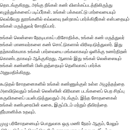
தொடங்குகிறது, அங்கு நீங்கள் கண் விளக்கப்படத்திலிருந்து
எழுத்துக்களைப் படிப்பீர்கள். உங்கள் பக்கவாட்டு பார்வையையும்
வெவ்வேறு தூரங்களில் எவ்வளவு நன்றாகப் பார்க்கிறீர்கள் என்பதையும்
உங்கள் மருத்துவர் சோதிப்பார்.
உங்கள் லென்ஸை நேரடியாகப் பரிசோதிக்க, உங்கள் கண் மருத்துவர்
உங்கள் மாணவர்களை கண் சொட்டுகளால் விரிவுபடுத்துவார். இது
தற்காலிகமாக உங்கள் பார்வையை மங்கலாகவும் ஒளிக்கு உணர்திறன்
கொண்டதாகவும் ஆக்குகிறது, ஆனால் இது உங்கள் லென்ஸையும்
உங்கள் கண்ணின் பின்புறத்தையும் தெளிவாகப் பார்க்க
அனுமதிக்கிறது.
கூடுதல் சோதனைகளில் உங்கள் கண்ணுக்குள் உள்ள அழுத்தத்தை
அளவிடுவதும் உங்கள் லென்ஸின் விரிவான படங்களைப் பெற சிறப்பு
கருவிகளைப் பயன்படுத்துவதும் அடங்கும். இந்த சோதனைகள்
உங்கள் கண்புரையின் வகை, இருப்பிடம் மற்றும் தீவிரத்தை
தீர்மானிக்க உதவும்.
முழு பரிசோதனையும் பொதுவாக ஒரு மணி நேரம் ஆகும், மேலும்