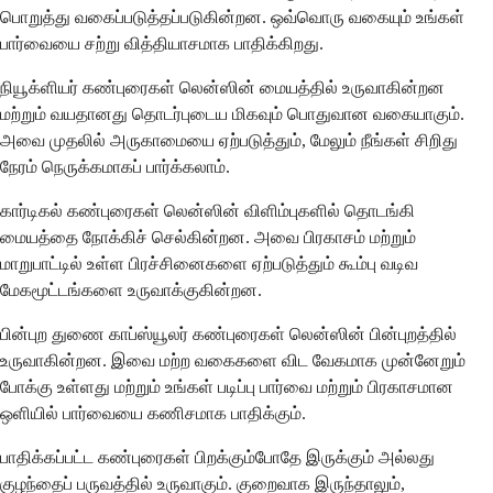
பொறுத்து வகைப்படுத்தப்படுகின்றன. ஒவ்வொரு வகையும் உங்கள்
பார்வையை சற்று வித்தியாசமாக பாதிக்கிறது.
நியூக்ளியர் கண்புரைகள் லென்ஸின் மையத்தில் உருவாகின்றன
மற்றும் வயதானது தொடர்புடைய மிகவும் பொதுவான வகையாகும்.
அவை முதலில் அருகாமையை ஏற்படுத்தும், மேலும் நீங்கள் சிறிது
நேரம் நெருக்கமாகப் பார்க்கலாம்.
கார்டிகல் கண்புரைகள் லென்ஸின் விளிம்புகளில் தொடங்கி
மையத்தை நோக்கிச் செல்கின்றன. அவை பிரகாசம் மற்றும்
மாறுபாட்டில் உள்ள பிரச்சினைகளை ஏற்படுத்தும் கூம்பு வடிவ
மேகமூட்டங்களை உருவாக்குகின்றன.
பின்புற துணை காப்ஸ்யூலர் கண்புரைகள் லென்ஸின் பின்புறத்தில்
உருவாகின்றன. இவை மற்ற வகைகளை விட வேகமாக முன்னேறும்
போக்கு உள்ளது மற்றும் உங்கள் படிப்பு பார்வை மற்றும் பிரகாசமான
ஒளியில் பார்வையை கணிசமாக பாதிக்கும்.
பாதிக்கப்பட்ட கண்புரைகள் பிறக்கும்போதே இருக்கும் அல்லது
குழந்தைப் பருவத்தில் உருவாகும். குறைவாக இருந்தாலும்,