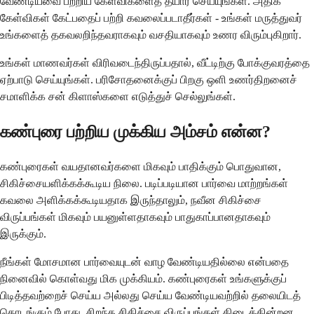
வேண்டியவை பற்றிய கேள்விகளைத் தயார் செய்யுங்கள். அதிக
கேள்விகள் கேட்பதைப் பற்றி கவலைப்படாதீர்கள் - உங்கள் மருத்துவர்
உங்களைத் தகவலறிந்தவராகவும் வசதியாகவும் உணர விரும்புகிறார்.
உங்கள் மாணவர்கள் விரிவடைந்திருப்பதால், வீட்டிற்கு போக்குவரத்தை
ஏற்பாடு செய்யுங்கள். பரிசோதனைக்குப் பிறகு ஒளி உணர்திறனைச்
சமாளிக்க சன் கிளாஸ்களை எடுத்துச் செல்லுங்கள்.
கண்புரை பற்றிய முக்கிய அம்சம் என்ன?
கண்புரைகள் வயதானவர்களை மிகவும் பாதிக்கும் பொதுவான,
சிகிச்சையளிக்கக்கூடிய நிலை. படிப்படியான பார்வை மாற்றங்கள்
கவலை அளிக்கக்கூடியதாக இருந்தாலும், நவீன சிகிச்சை
விருப்பங்கள் மிகவும் பயனுள்ளதாகவும் பாதுகாப்பானதாகவும்
இருக்கும்.
நீங்கள் மோசமான பார்வையுடன் வாழ வேண்டியதில்லை என்பதை
நினைவில் கொள்வது மிக முக்கியம். கண்புரைகள் உங்களுக்குப்
பிடித்தவற்றைச் செய்ய அல்லது செய்ய வேண்டியவற்றில் தலையிடத்
தொடங்கும் போது, சிறந்த சிகிச்சை விருப்பங்கள் கிடைக்கின்றன.