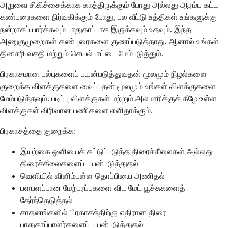
அறுவை சிகிச்சைக்காக காத்திருக்கும் போது அல்லது ஆரம்ப கட்ட
கண்புரைகளை நிர்வகிக்கும் போது, பல வீட்டு உத்திகள் உங்களுக்கு
நன்றாகப் பார்க்கவும் பாதுகாப்பாக இருக்கவும் உதவும். இந்த
அணுகுமுறைகள் கண்புரைகளை குணப்படுத்தாது, ஆனால் உங்கள்
தினசரி வசதி மற்றும் செயல்பாட்டை மேம்படுத்தும்.
பிரகாசமான பல்புகளைப் பயன்படுத்துவதன் மூலமும் நிழல்களை
குறைக்க விளக்குகளை வைப்பதன் மூலமும் உங்கள் விளக்குகளை
மேம்படுத்தவும். படிப்பு விளக்குகள் மற்றும் அலமாரிக்குக் கீழே உள்ள
விளக்குகள் விரிவான பணிகளை எளிதாக்கும்.
பிரகாசத்தை குறைக்க:
இயற்கை ஒளியைக் கட்டுப்படுத்த திரைச்சீலைகள் அல்லது
திரைச்சீலைகளைப் பயன்படுத்துதல்
வெளியில் விளிம்புள்ள தொப்பியை அணிதல்
பளபளப்பான மேற்பரப்புகளை விட மேட் பூச்சுகளைத்
தேர்ந்தெடுத்தல்
சாதனங்களில் பிரகாசத்திற்கு எதிரான திரை
பாதுகாப்பாளர்களைப் பயன்படுத்துதல்