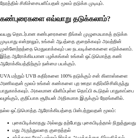
நேரத்தில் சிகிச்சையளிப்பதன் மூலம் தடுக்க முடியும்.
கண்புரைகளை எவ்வாறு தடுக்கலாம்?
வயது தொடர்பான கண்புரைகளை நீங்கள் முழுமையாகத் தடுக்க
முடியாது என்றாலும், உங்கள் ஆபத்தை குறைக்கவும் அவற்றின்
முன்னேற்றத்தை மெதுவாக்கவும் பல நடவடிக்கைகளை எடுக்கலாம்.
இந்த ஆரோக்கியமான பழக்கங்கள் உங்கள் ஒட்டுமொத்த கண்
ஆரோக்கியத்திற்கும் நன்மை பயக்கும்.
UVA மற்றும் UVB கதிர்களை 100% தடுக்கும் சன் கிளாஸ்களை
அணிவதன் மூலம் உங்கள் கண்களை புற ஊதா கதிர்வீச்சிலிருந்து
பாதுகாக்கவும். அகலமான விளிம்புள்ள தொப்பி கூடுதல் பாதுகாப்பை
வழங்கும், குறிப்பாக சூரியன் அதிகமாக இருக்கும் நேரங்களில்.
நல்ல ஒட்டுமொத்த ஆரோக்கியத்தை பின்பற்றுவதன் மூலம்:
புகைபிடிக்காதது அல்லது தற்போது புகைபிடித்தால் நிறுத்துவது
மது அருந்துவதை குறைத்தல்
சர்க்கரை நோய் மற்றும் இரத்த அழுத்தத்தை நிர்வகித்தல்