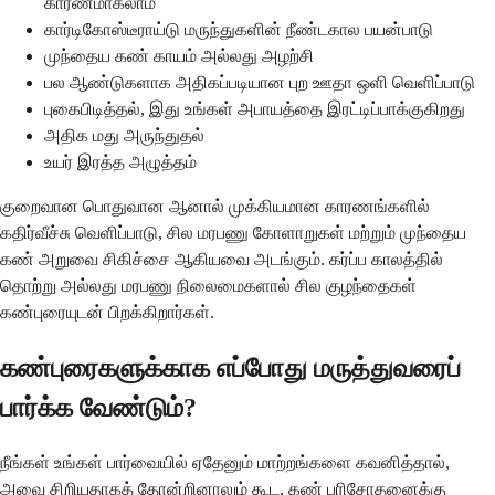
காரணமாகலாம்
கார்டிகோஸ்டீராய்டு மருந்துகளின் நீண்டகால பயன்பாடு
முந்தைய கண் காயம் அல்லது அழற்சி
பல ஆண்டுகளாக அதிகப்படியான புற ஊதா ஒளி வெளிப்பாடு
புகைபிடித்தல், இது உங்கள் அபாயத்தை இரட்டிப்பாக்குகிறது
அதிக மது அருந்துதல்
உயர் இரத்த அழுத்தம்
குறைவான பொதுவான ஆனால் முக்கியமான காரணங்களில்
கதிர்வீச்சு வெளிப்பாடு, சில மரபணு கோளாறுகள் மற்றும் முந்தைய
கண் அறுவை சிகிச்சை ஆகியவை அடங்கும். கர்ப்ப காலத்தில்
தொற்று அல்லது மரபணு நிலைமைகளால் சில குழந்தைகள்
கண்புரையுடன் பிறக்கிறார்கள்.
கண்புரைகளுக்காக எப்போது மருத்துவரைப்
பார்க்க வேண்டும்?
நீங்கள் உங்கள் பார்வையில் ஏதேனும் மாற்றங்களை கவனித்தால்,
அவை சிறியதாகத் தோன்றினாலும் கூட, கண் பரிசோதனைக்கு