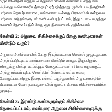
உருவாகின்றன மற்றும் பொதுவாக உங்கள் கண்ணில் எந்த வலி
அல்லது அசௌகரியத்தையும் ஏற்படுத்தாது. முக்கிய அறிகுறிகள்
பார்வை தொடர்பானவை, மங்கலான அல்லது பிரகாசம் போன்றவை.
பார்வை மாற்றங்களுடன் கண் வலி ஏற்பட்டால், இது உடனடி மருத்துவ
கவனம் தேவைப்படும் வேறு ஒரு நிலையைக் குறிக்கலாம்.
கேள்வி 2: அறுவை சிகிச்சைக்குப் பிறகு கண்புரைகள்
மீண்டும் வரும்?
அறுவை சிகிச்சையின் போது இயற்கையான லென்ஸ் முழுவதுமாக
அகற்றப்படுவதால் கண்புரைகள் மீண்டும் வராது. இருப்பினும்,
சிலருக்கு பின்புற காப்ஸ்யூல் மேகமூட்டம் என்ற நிலை உருவாகும்,
அங்கு உங்கள் புதிய லென்ஸின் பின்னால் உள்ள சவ்வு
மேகமூட்டமாகிறது. இதை உங்கள் மருத்துவரின் அலுவலகத்தில்
விரைவான லேசர் நடைமுறையின் மூலம் எளிதாக சிகிச்சையளிக்க
முடியும்.
கேள்வி 3: இரண்டு கண்களுக்கும் சிகிச்சை
தேவைப்பட்டால், கண்புரை அறுவை சிகிச்சைகளுக்கு