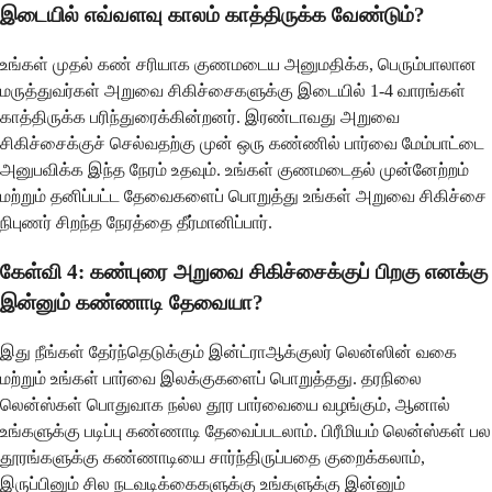
இடையில் எவ்வளவு காலம் காத்திருக்க வேண்டும்?
உங்கள் முதல் கண் சரியாக குணமடைய அனுமதிக்க, பெரும்பாலான
மருத்துவர்கள் அறுவை சிகிச்சைகளுக்கு இடையில் 1-4 வாரங்கள்
காத்திருக்க பரிந்துரைக்கின்றனர். இரண்டாவது அறுவை
சிகிச்சைக்குச் செல்வதற்கு முன் ஒரு கண்ணில் பார்வை மேம்பாட்டை
அனுபவிக்க இந்த நேரம் உதவும். உங்கள் குணமடைதல் முன்னேற்றம்
மற்றும் தனிப்பட்ட தேவைகளைப் பொறுத்து உங்கள் அறுவை சிகிச்சை
நிபுணர் சிறந்த நேரத்தை தீர்மானிப்பார்.
கேள்வி 4: கண்புரை அறுவை சிகிச்சைக்குப் பிறகு எனக்கு
இன்னும் கண்ணாடி தேவையா?
இது நீங்கள் தேர்ந்தெடுக்கும் இன்ட்ராஆக்குலர் லென்ஸின் வகை
மற்றும் உங்கள் பார்வை இலக்குகளைப் பொறுத்தது. தரநிலை
லென்ஸ்கள் பொதுவாக நல்ல தூர பார்வையை வழங்கும், ஆனால்
உங்களுக்கு படிப்பு கண்ணாடி தேவைப்படலாம். பிரீமியம் லென்ஸ்கள் பல
தூரங்களுக்கு கண்ணாடியை சார்ந்திருப்பதை குறைக்கலாம்,
இருப்பினும் சில நடவடிக்கைகளுக்கு உங்களுக்கு இன்னும்