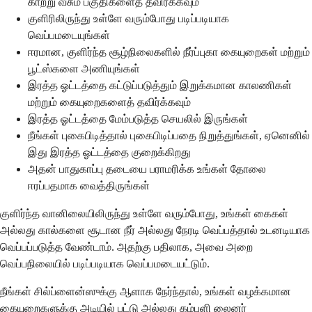
காற்று வீசும் பகுதிகளைத் தவிர்க்கவும்
குளிரிலிருந்து உள்ளே வரும்போது படிப்படியாக
வெப்பமடையுங்கள்
ஈரமான, குளிர்ந்த சூழ்நிலைகளில் நீர்ப்புகா கையுறைகள் மற்றும்
பூட்ஸ்களை அணியுங்கள்
இரத்த ஓட்டத்தை கட்டுப்படுத்தும் இறுக்கமான காலணிகள்
மற்றும் கையுறைகளைத் தவிர்க்கவும்
இரத்த ஓட்டத்தை மேம்படுத்த செயலில் இருங்கள்
நீங்கள் புகைபிடித்தால் புகைபிடிப்பதை நிறுத்துங்கள், ஏனெனில்
இது இரத்த ஓட்டத்தை குறைக்கிறது
அதன் பாதுகாப்பு தடையை பராமரிக்க உங்கள் தோலை
ஈரப்பதமாக வைத்திருங்கள்
குளிர்ந்த வானிலையிலிருந்து உள்ளே வரும்போது, உங்கள் கைகள்
அல்லது கால்களை சூடான நீர் அல்லது நேரடி வெப்பத்தால் உடனடியாக
வெப்பப்படுத்த வேண்டாம். அதற்கு பதிலாக, அவை அறை
வெப்பநிலையில் படிப்படியாக வெப்பமடையட்டும்.
நீங்கள் சில்ப்ளைன்ஸுக்கு ஆளாக நேர்ந்தால், உங்கள் வழக்கமான
கையுறைகளுக்கு அடியில் பட்டு அல்லது கம்பளி லைனர்