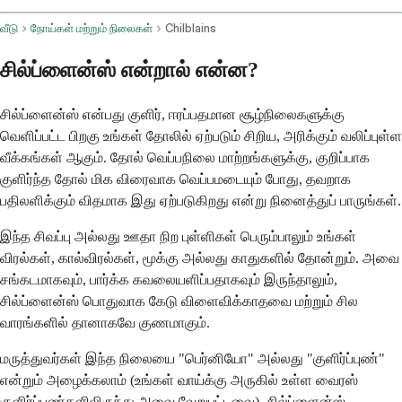
வீடு
நோய்கள் மற்றும் நிலைகள்
Chilblains
சில்ப்ளைன்ஸ் என்றால் என்ன?
சில்ப்ளைன்ஸ் என்பது குளிர், ஈரப்பதமான சூழ்நிலைகளுக்கு
வெளிப்பட்ட பிறகு உங்கள் தோலில் ஏற்படும் சிறிய, அரிக்கும் வலிப்புள்ள
வீக்கங்கள் ஆகும். தோல் வெப்பநிலை மாற்றங்களுக்கு, குறிப்பாக
குளிர்ந்த தோல் மிக விரைவாக வெப்பமடையும் போது, தவறாக
பதிலளிக்கும் விதமாக இது ஏற்படுகிறது என்று நினைத்துப் பாருங்கள்.
இந்த சிவப்பு அல்லது ஊதா நிற புள்ளிகள் பெரும்பாலும் உங்கள்
விரல்கள், கால்விரல்கள், மூக்கு அல்லது காதுகளில் தோன்றும். அவை
சங்கடமாகவும், பார்க்க கவலையளிப்பதாகவும் இருந்தாலும்,
சில்ப்ளைன்ஸ் பொதுவாக கேடு விளைவிக்காதவை மற்றும் சில
வாரங்களில் தானாகவே குணமாகும்.
மருத்துவர்கள் இந்த நிலையை "பெர்னியோ" அல்லது "குளிர்ப்புண்"
என்றும் அழைக்கலாம் (உங்கள் வாய்க்கு அருகில் உள்ள வைரஸ்
குளிர்ப்புண்களிலிருந்து அவை வேறுபட்டவை). சில்ப்ளைன்ஸ்