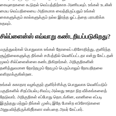
கையுறைகளை கூடுதல் வெப்பத்திற்காக அணியவும். உங்கள் உடலின்
மைய வெப்பநிலையை அதிகமாக வைத்திருப்பதும் உங்கள்
கைகளுக்கும் கால்களுக்கும் நல்ல இரத்த ஓட்டத்தை பராமரிக்க
உதவும்.
சில்ப்ளைன்ஸ் எவ்வாறு கண்டறியப்படுகிறது?
மருத்துவர்கள் பொதுவாக உங்கள் தோலைப் பரிசோதித்து, குளிர்ந்த
சூழ்நிலைகளுக்கு நீங்கள் சமீபத்தில் வெளிப்பட்டதா என்று கேட்டதன்
மூலம் சில்ப்ளைன்ஸை கண்டறிகிறார்கள். அறிகுறிகளின்
தனித்துவமான தோற்றமும் நேரமும் பெரும்பாலும் நோயறிதலை
எளிதாக்குகின்றன.
உங்கள் சுகாதார வழங்குநர் குளிர்ச்சிக்கு பொதுவாக வெளிப்படும்
பகுதிகளில் சிறப்பியல்பு சிவப்பு அல்லது ஊதா நிற வீக்கங்களைத்
தேடுவார். அறிகுறிகள் எப்போது தொடங்கின, வானிலை எப்படி
இருந்தது மற்றும் நீங்கள் முன்பு இதே போன்ற எபிசோடுகளை
அனுபவித்திருக்கிறீர்களா என்பதை அவர் கேட்பார்.