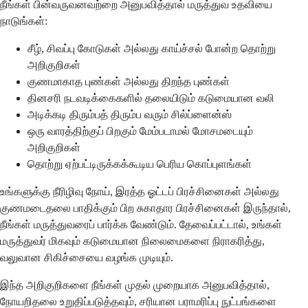
நீங்கள் பின்வருவனவற்றை அனுபவித்தால் மருத்துவ உதவியை
நாடுங்கள்:
சீழ், சிவப்பு கோடுகள் அல்லது காய்ச்சல் போன்ற தொற்று
அறிகுறிகள்
குணமாகாத புண்கள் அல்லது திறந்த புண்கள்
தினசரி நடவடிக்கைகளில் தலையிடும் கடுமையான வலி
அடிக்கடி திரும்பத் திரும்ப வரும் சில்ப்ளைன்ஸ்
ஒரு வாரத்திற்குப் பிறகும் மேம்படாமல் மோசமடையும்
அறிகுறிகள்
தொற்று ஏற்பட்டிருக்கக்கூடிய பெரிய கொப்புளங்கள்
உங்களுக்கு நீரிழிவு நோய், இரத்த ஓட்டப் பிரச்சினைகள் அல்லது
குணமடைதலை பாதிக்கும் பிற சுகாதார பிரச்சினைகள் இருந்தால்,
நீங்கள் மருத்துவரைப் பார்க்க வேண்டும். தேவைப்பட்டால், உங்கள்
மருத்துவர் மிகவும் கடுமையான நிலைமைகளை நிராகரித்து,
வலுவான சிகிச்சையை வழங்க முடியும்.
இந்த அறிகுறிகளை நீங்கள் முதல் முறையாக அனுபவித்தால்,
நோயறிதலை உறுதிப்படுத்தவும், சரியான பராமரிப்பு நுட்பங்களை