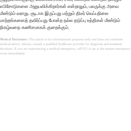
எபிசோடுகளை அனுபவிக்கிறார்கள் என்றாலும், பலருக்கு அவை
மீண்டும் வராது. சூடாக இருப்பது மற்றும் திடீர் வெப்பநிலை
மாற்றங்களைத் தவிர்ப்பது போன்ற நல்ல தடுப்பு உத்திகள் மீண்டும்
நிகழ்வதை கணிசமாகக் குறைக்கும்.
Medical Disclaimer:
This article is for informational purposes only and does not constitute
medical advice. Always consult a qualified healthcare provider for diagnosis and treatment
decisions. If you are experiencing a medical emergency, call 911 or go to the nearest emergency
room immediately.