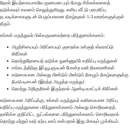
தோல் இயற்கையாகவே குணமடையும் போது சிக்கல்களைத்
தடுக்கவும் கவனம் செலுத்துகிறது. எளிய வீட்டு பராமரிப்பு
நடவடிக்கைகளுடன் பெரும்பாலான நிகழ்வுகள் 1-3 வாரங்களுக்குள்
தீரும்.
உங்கள் மருத்துவர் பின்வருவனவற்றை பரிந்துரைக்கலாம்:
அழற்சியையும் அரிப்பையும் குறைக்க உள்ளூர் ஸ்டீராய்டு
கிரீம்கள்
தொற்றுநோயைத் தடுக்க நுண்ணுயிர் எதிர்ப்பு மருந்துகள்
சங்கடத்திற்கு இப்யூபுரூஃபன் போன்ற வலி நிவாரணிகள்
கடுமையான அல்லது மீண்டும் மீண்டும் நிகழும் நிகழ்வுகளுக்கு
நிஃபெடிபைன் (இரத்த அழுத்த மருந்து)
தொற்று அறிகுறிகள் இருந்தால் ஆண்டிபயாட்டிக் கிரீம்கள்
கடுமையான அரிப்புக்கு, உங்கள் மருத்துவர் வலிமையான அரிப்பு
எதிர்ப்பு மருந்துகளை பரிந்துரைக்கலாம் அல்லது சொறிவதைத்
தவிர்க்க குறிப்பிட்ட நுட்பங்களை பரிந்துரைக்கலாம். சொறிவதால்
தொற்று மற்றும் வடு ஏற்படலாம் என்பதால் இது மிகவும் முக்கியம்.