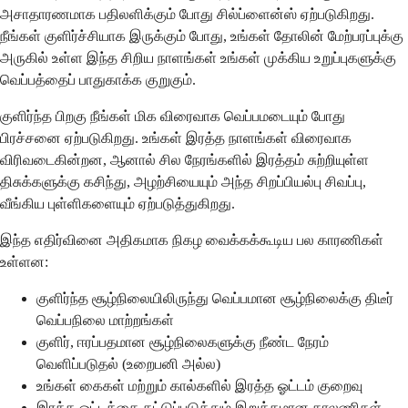
அசாதாரணமாக பதிலளிக்கும் போது சில்ப்ளைன்ஸ் ஏற்படுகிறது.
நீங்கள் குளிர்ச்சியாக இருக்கும் போது, உங்கள் தோலின் மேற்பரப்புக்கு
அருகில் உள்ள இந்த சிறிய நாளங்கள் உங்கள் முக்கிய உறுப்புகளுக்கு
வெப்பத்தைப் பாதுகாக்க குறுகும்.
குளிர்ந்த பிறகு நீங்கள் மிக விரைவாக வெப்பமடையும் போது
பிரச்சனை ஏற்படுகிறது. உங்கள் இரத்த நாளங்கள் விரைவாக
விரிவடைகின்றன, ஆனால் சில நேரங்களில் இரத்தம் சுற்றியுள்ள
திசுக்களுக்கு கசிந்து, அழற்சியையும் அந்த சிறப்பியல்பு சிவப்பு,
வீங்கிய புள்ளிகளையும் ஏற்படுத்துகிறது.
இந்த எதிர்வினை அதிகமாக நிகழ வைக்கக்கூடிய பல காரணிகள்
உள்ளன:
குளிர்ந்த சூழ்நிலையிலிருந்து வெப்பமான சூழ்நிலைக்கு திடீர்
வெப்பநிலை மாற்றங்கள்
குளிர், ஈரப்பதமான சூழ்நிலைகளுக்கு நீண்ட நேரம்
வெளிப்படுதல் (உறைபனி அல்ல)
உங்கள் கைகள் மற்றும் கால்களில் இரத்த ஓட்டம் குறைவு
இரத்த ஓட்டத்தை கட்டுப்படுத்தும் இறுக்கமான காலணிகள்