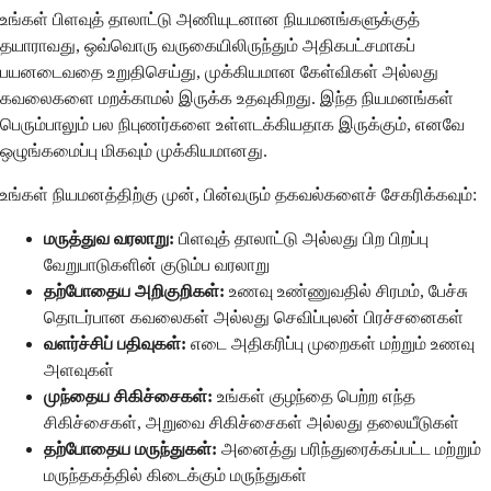
உங்கள் பிளவுத் தாலாட்டு அணியுடனான நியமனங்களுக்குத்
தயாராவது, ஒவ்வொரு வருகையிலிருந்தும் அதிகபட்சமாகப்
பயனடைவதை உறுதிசெய்து, முக்கியமான கேள்விகள் அல்லது
கவலைகளை மறக்காமல் இருக்க உதவுகிறது. இந்த நியமனங்கள்
பெரும்பாலும் பல நிபுணர்களை உள்ளடக்கியதாக இருக்கும், எனவே
ஒழுங்கமைப்பு மிகவும் முக்கியமானது.
உங்கள் நியமனத்திற்கு முன், பின்வரும் தகவல்களைச் சேகரிக்கவும்:
மருத்துவ வரலாறு:
பிளவுத் தாலாட்டு அல்லது பிற பிறப்பு
வேறுபாடுகளின் குடும்ப வரலாறு
தற்போதைய அறிகுறிகள்:
உணவு உண்ணுவதில் சிரமம், பேச்சு
தொடர்பான கவலைகள் அல்லது செவிப்புலன் பிரச்சனைகள்
வளர்ச்சிப் பதிவுகள்:
எடை அதிகரிப்பு முறைகள் மற்றும் உணவு
அளவுகள்
முந்தைய சிகிச்சைகள்:
உங்கள் குழந்தை பெற்ற எந்த
சிகிச்சைகள், அறுவை சிகிச்சைகள் அல்லது தலையீடுகள்
தற்போதைய மருந்துகள்:
அனைத்து பரிந்துரைக்கப்பட்ட மற்றும்
மருந்தகத்தில் கிடைக்கும் மருந்துகள்