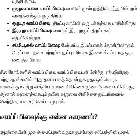
பகுதி திறப்பு
முழுமையான வாய்ப் பிளவு:
வாயின் முன்புறத்திலிருந்து பின்புறம்
வரை செல்லும் ஒரு திறப்பு
ஒருபுற வாய்ப் பிளவு:
திறப்பு வாயின் ஒரு பக்கத்தை பாதிக்கிறது
இருபுற வாய்ப் பிளவு:
வாயின் இருபுறமும் திறப்புகள்
ஏற்படுகின்றன
சப்மியூகஸ் வாய்ப் பிளவு:
மேற்பரப்பு இயல்பாகத் தோன்றினாலும்,
அடிப்படை தசை மற்றும் எலும்பு சரியாக இணைக்கப்படாத ஒரு
மறைந்த பிளவு
சில நேரங்களில் வாய்ப் பிளவு வாய்ப் பிளவுடன் சேர்ந்து ஏற்படுகிறது,
மற்ற நேரங்களில் அது தனியாகத் தோன்றுகிறது. ஒவ்வொரு
வகைக்கும் சற்று வித்தியாசமான சிகிச்சை முறை தேவைப்படுகிறது,
ஆனால் அனைத்தையும் நவீன அறுவை சிகிச்சை நுட்பங்களால்
வெற்றிகரமாக சரி செய்ய முடியும்.
வாய்ப் பிளவுக்கு என்ன காரணம்?
குழந்தையின் முக அமைப்புகள் உருவாகும்போது கர்ப்பத்தின் முதல்