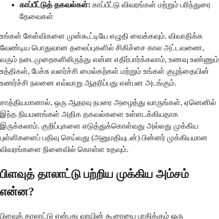
காப்பீட்டுத் தகவல்கள்:
காப்பீட்டு விவரங்கள் மற்றும் பரிந்துரை
தேவைகள்
உங்கள் கேள்விகளை முன்கூட்டியே எழுதி வைக்கவும். விவாதிக்க
வேண்டிய பொதுவான தலைப்புகளில் சிகிச்சை கால அட்டவணை,
வரும் நடைமுறைகளிலிருந்து என்ன எதிர்பார்க்கலாம், உணவு உண்ணும்
உத்திகள், பேச்சு வளர்ச்சி மைல்கற்கள் மற்றும் உங்கள் குழந்தையின்
உணர்ச்சி நலனை எவ்வாறு ஆதரிப்பது என்பன அடங்கும்.
சாத்தியமானால், ஒரு ஆதரவு நபரை அழைத்து வாருங்கள், ஏனெனில்
இந்த நியமனங்கள் அதிக தகவல்களை உள்ளடக்கியதாக
இருக்கலாம். குறிப்புகளை எடுத்துக்கொள்வது அல்லது முக்கிய
புள்ளிகளைப் பதிவு செய்வது (அனுமதியுடன்) பின்னர் முக்கியமான
விவரங்களை நினைவில் கொள்ள உதவும்.
பிளவுத் தாலாட்டு பற்றிய முக்கிய அம்சம்
என்ன?
பிளவுத் தாலாட்டு என்பது வாயின் கூரையை பாதிக்கும் ஒரு