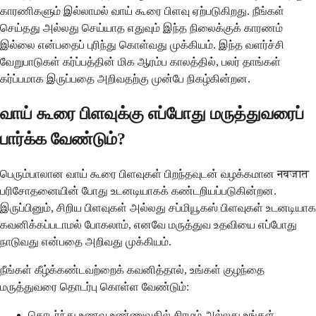
காரணிகளும் இல்லாமல் வாய் கூரை பிளவு ஏற்படுகிறது. நீங்கள்
செய்தது அல்லது செய்யாத எதுவும் இந்த நிலைக்குக் காரணம்
இல்லை என்பதைப் புரிந்து கொள்வது முக்கியம். இந்த வளர்ச்சி
வேறுபாடுகள் கர்ப்பத்தின் மிக ஆரம்ப காலத்தில், பலர் தாங்கள்
கர்ப்பமாக இருப்பதை அறிவதற்கு முன்பே நிகழ்கின்றன.
வாய் கூரை பிளவுக்கு எப்போது மருத்துவரைப்
பார்க்க வேண்டும்?
பெரும்பாலான வாய் கூரை பிளவுகள் பிறந்தவுடன் வழக்கமான नवजात
பரிசோதனையின் போது உடனடியாகக் கண்டறியப்படுகின்றன.
இருப்பினும், சிறிய பிளவுகள் அல்லது சப்மியூகஸ் பிளவுகள் உடனடியாக
கவனிக்கப்படாமல் போகலாம், எனவே மருத்துவ உதவியை எப்போது
நாடுவது என்பதை அறிவது முக்கியம்.
நீங்கள் கீழ்க்கண்டவற்றைக் கவனித்தால், உங்கள் குழந்தை
மருத்துவரை தொடர்பு கொள்ள வேண்டும்:
தொடர்ந்து உணவு உண்ணுவதில் சிரமம் அல்லது உங்கள்