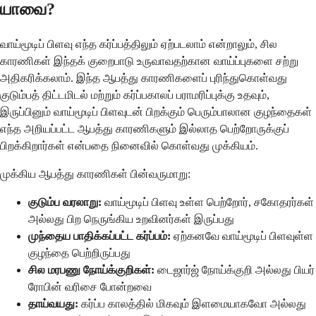
யாவை?
வாய்மூடிப் பிளவு எந்த கர்ப்பத்திலும் ஏற்படலாம் என்றாலும், சில
காரணிகள் இந்தக் குறைபாடு உருவாவதற்கான வாய்ப்புகளை சற்று
அதிகரிக்கலாம். இந்த ஆபத்து காரணிகளைப் புரிந்துகொள்வது
குடும்பத் திட்டமிடல் மற்றும் கர்ப்பகாலப் பராமரிப்புக்கு உதவும்,
இருப்பினும் வாய்மூடிப் பிளவுடன் பிறக்கும் பெரும்பாலான குழந்தைகள்
எந்த அறியப்பட்ட ஆபத்து காரணிகளும் இல்லாத பெற்றோருக்குப்
பிறக்கிறார்கள் என்பதை நினைவில் கொள்வது முக்கியம்.
முக்கிய ஆபத்து காரணிகள் பின்வருமாறு:
குடும்ப வரலாறு:
வாய்மூடிப் பிளவு உள்ள பெற்றோர், சகோதரர்கள்
அல்லது பிற நெருங்கிய உறவினர்கள் இருப்பது
முந்தைய பாதிக்கப்பட்ட கர்ப்பம்:
ஏற்கனவே வாய்மூடிப் பிளவுள்ள
குழந்தை பெற்றிருப்பது
சில மரபணு நோய்க்குறிகள்:
டைஜார்ஜ் நோய்க்குறி அல்லது பியர்
ரோபின் வரிசை போன்றவை
தாய்வயது:
கர்ப்ப காலத்தில் மிகவும் இளமையாகவோ அல்லது