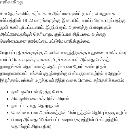
எளிதாகிறது.
சில நேரங்களில், கர்ப்ப கால அல்ட்ராசவுண்ட் மூலம், பொதுவாக
கர்ப்பத்தின் 18-22 வாரங்களுக்கு இடையில், வாய்ப் பிளவு பிறப்பதற்கு
முன் கண்டறியப்படலாம். இருப்பினும், அனைத்து பிளவுகளும்
அல்ட்ராசவுண்டில் தெரியாது, குறிப்பாக சிறியவை அல்லது
மென்மையான தாலேட்டை மட்டுமே பாதிக்கும்வை.
மேற்பரப்பு திசுக்களுக்கு அடியில் மறைந்திருக்கும் துணை சளிச்சவ்வு
வாய்ப் பிளவுகளுக்கு, உணவு பிரச்சனைகள் அல்லது பேச்சுத்
தாமதங்கள் தெளிவாகத் தெரியும் வரை நோய் கண்டறிதல்
தாமதமாகலாம். உங்கள் குழந்தைக்கு பின்வருவனவற்றில் ஏதேனும்
இருந்தால், உங்கள் மருத்துவர் இந்த வகை பிளவை சந்தேகிக்கலாம்:
நாசி ஒலியுடன் நீடித்த பேச்சு
சில ஒலிகளை உச்சரிக்க சிரமம்
நாட்பட்ட காது தொற்றுகள்
மென்மையான அண்ணத்தின் பின்புறத்தில் தெரியும் ஒரு குறிப்பு
பிளவு அல்லது பிரிக்கப்பட்ட உவுலா (கழுத்தின் பின்புறத்தில்
தொங்கும் சிறிய திசு)