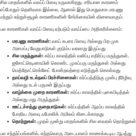
சில மாதங்களில் வாய்ப் பிளவு உருவாகிறது. சரியான காரணம்
எப்போதும் தெளிவாக இல்லை, ஆனால் இது பொதுவாக மரபணு
மற்றும் சுற்றுச்சூழல் காரணிகளின் சேர்க்கையின் விளைவாகும்.
பல காரணிகள் வாய்ப் பிளவு ஏற்படும் வாய்ப்பை அதிகரிக்கலாம்:
மரபணு காரணிகள்:
வாய் கூரை பிளவு அல்லது பிற முக
அமைப்பு வேறுபாடுகள் குடும்ப வரலாறு இருப்பது
சில மருந்துகள்:
கர்ப்ப காலத்தில் வலிப்பு எதிர்ப்பு மருந்துகள்,
ஐசோட்ரெடினாயின் கொண்ட முகப்பரு மருந்துகள் அல்லது
மெத்தோட்ரெக்ஸேட் போன்றவற்றை எடுத்துக் கொள்வது
தாய்வழி உடல்நலப் பிரச்சினைகள்:
கர்ப்பத்திற்கு முன்பு நீரிழிவு
அல்லது உடல் பருமன் இருப்பது
வாழ்க்கை முறை காரணிகள்:
கர்ப்ப காலத்தில் புகைபிடித்தல்
அல்லது மது அருந்துதல்
ஊட்டச்சத்து குறைபாடுகள்:
கர்ப்பத்தின் ஆரம்ப காலத்தில்
போதிய அளவு ஃபோலிக் அமிலம் கிடைக்காதது
தொற்றுகள்:
முதல் மூன்று மாதங்களில் சில வைரஸ் தொற்றுகள்
பல சந்தர்ப்பங்களில், எந்தவொரு அடையாளம் காணக்கூடிய ஆபத்து