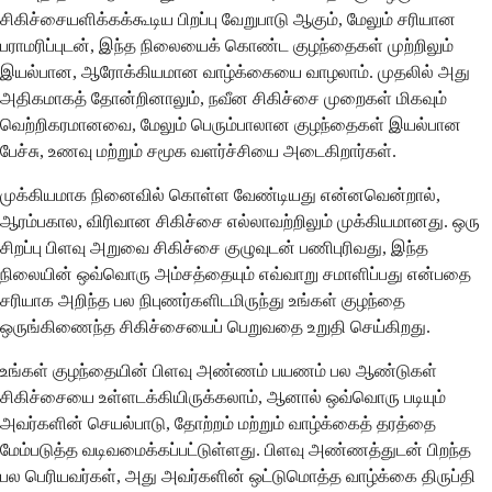
சிகிச்சையளிக்கக்கூடிய பிறப்பு வேறுபாடு ஆகும், மேலும் சரியான
பராமரிப்புடன், இந்த நிலையைக் கொண்ட குழந்தைகள் முற்றிலும்
இயல்பான, ஆரோக்கியமான வாழ்க்கையை வாழலாம். முதலில் அது
அதிகமாகத் தோன்றினாலும், நவீன சிகிச்சை முறைகள் மிகவும்
வெற்றிகரமானவை, மேலும் பெரும்பாலான குழந்தைகள் இயல்பான
பேச்சு, உணவு மற்றும் சமூக வளர்ச்சியை அடைகிறார்கள்.
முக்கியமாக நினைவில் கொள்ள வேண்டியது என்னவென்றால்,
ஆரம்பகால, விரிவான சிகிச்சை எல்லாவற்றிலும் முக்கியமானது. ஒரு
சிறப்பு பிளவு அறுவை சிகிச்சை குழுவுடன் பணிபுரிவது, இந்த
நிலையின் ஒவ்வொரு அம்சத்தையும் எவ்வாறு சமாளிப்பது என்பதை
சரியாக அறிந்த பல நிபுணர்களிடமிருந்து உங்கள் குழந்தை
ஒருங்கிணைந்த சிகிச்சையைப் பெறுவதை உறுதி செய்கிறது.
உங்கள் குழந்தையின் பிளவு அண்ணம் பயணம் பல ஆண்டுகள்
சிகிச்சையை உள்ளடக்கியிருக்கலாம், ஆனால் ஒவ்வொரு படியும்
அவர்களின் செயல்பாடு, தோற்றம் மற்றும் வாழ்க்கைத் தரத்தை
மேம்படுத்த வடிவமைக்கப்பட்டுள்ளது. பிளவு அண்ணத்துடன் பிறந்த
பல பெரியவர்கள், அது அவர்களின் ஒட்டுமொத்த வாழ்க்கை திருப்தி