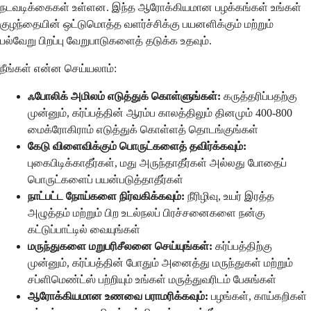
நடவடிக்கைகள் உள்ளன. இந்த ஆரோக்கியமான பழக்கங்கள் உங்கள்
குழந்தையின் ஒட்டுமொத்த வளர்ச்சிக்கு பயனளிக்கும் மற்றும்
பல்வேறு பிறப்பு வேறுபாடுகளைத் தடுக்க உதவும்.
நீங்கள் என்ன செய்யலாம்:
ஃபோலிக் அமிலம் எடுத்துக் கொள்ளுங்கள்:
கருத்தரிப்பதற்கு
முன்னும், கர்ப்பத்தின் ஆரம்ப காலத்திலும் தினமும் 400-800
மைக்ரோகிராம் எடுத்துக் கொள்ளத் தொடங்குங்கள்
கேடு விளைவிக்கும் பொருட்களைத் தவிர்க்கவும்:
புகைபிடிக்காதீர்கள், மது அருந்தாதீர்கள் அல்லது போதைப்
பொருட்களைப் பயன்படுத்தாதீர்கள்
நாட்பட்ட நோய்களை நிர்வகிக்கவும்:
நீரிழிவு, உயர் இரத்த
அழுத்தம் மற்றும் பிற உடல்நலப் பிரச்சனைகளை நன்கு
கட்டுப்பாட்டில் வையுங்கள்
மருந்துகளை மறுபரிசீலனை செய்யுங்கள்:
கர்ப்பத்திற்கு
முன்னும், கர்ப்பத்தின் போதும் அனைத்து மருந்துகள் மற்றும்
சப்ளிமெண்ட்ஸ் பற்றியும் உங்கள் மருத்துவரிடம் பேசுங்கள்
ஆரோக்கியமான உணவை பராமரிக்கவும்:
பழங்கள், காய்கறிகள்