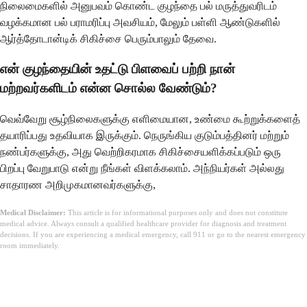
நிலைமைகளில் அனுபவம் கொண்ட குழந்தை பல் மருத்துவரிடம்
வழக்கமான பல் பராமரிப்பு அவசியம், மேலும் பள்ளி ஆண்டுகளில்
ஆர்த்தோடான்டிக் சிகிச்சை பெரும்பாலும் தேவை.
என் குழந்தையின் உதட்டு பிளவைப் பற்றி நான்
மற்றவர்களிடம் என்ன சொல்ல வேண்டும்?
வெவ்வேறு சூழ்நிலைகளுக்கு எளிமையான, உண்மை கூற்றுக்களைத்
தயாரிப்பது உதவியாக இருக்கும். நெருங்கிய குடும்பத்தினர் மற்றும்
நண்பர்களுக்கு, அது வெற்றிகரமாக சிகிச்சையளிக்கப்படும் ஒரு
பிறப்பு வேறுபாடு என்று நீங்கள் விளக்கலாம். அந்நியர்கள் அல்லது
சாதாரண அறிமுகமானவர்களுக்கு,
Medical Disclaimer:
This article is for informational purposes only and does not constitute
medical advice. Always consult a qualified healthcare provider for diagnosis and treatment
decisions. If you are experiencing a medical emergency, call 911 or go to the nearest emergency
room immediately.