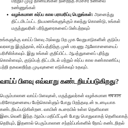
மற்றும் முழு தானியங்கள் நிறைந்த சமச்சீர் உணவை
உண்ணுங்கள்
வழக்கமான கர்ப்ப கால பராமரிப்பு பெறுங்கள்:
அனைத்து
திட்டமிடப்பட்ட நியமனங்களுக்கும் கலந்து கொண்டு, உங்கள்
மருத்துவரின் பரிந்துரைகளைப் பின்பற்றவும்
உங்களுக்கு வாய்ப் பிளவு அல்லது பிற முக வேறுபாடுகளின் குடும்ப
வரலாறு இருந்தால், கர்ப்பத்திற்கு முன் மரபணு ஆலோசனையைப்
பரிசீலிக்கவும். இது உங்கள் குறிப்பிட்ட ஆபத்துகளைப் புரிந்து
கொள்ளவும், குடும்பத் திட்டமிடல் மற்றும் கர்ப்ப கால கண்காணிப்பு
பற்றி தகவலறிந்த முடிவுகளை எடுக்கவும் உதவும்.
வாய்ப் பிளவு எவ்வாறு கண்டறியப்படுகிறது?
பெரும்பாலான வாய்ப் பிளவுகள், மருத்துவர்கள் வழக்கமான नवजात
பரிசோதனையை மேற்கொள்ளும் போது பிறந்தவுடன் உடனடியாக
கண்டறியப்படுகின்றன. வாயின் கூரையில் உள்ள தெளிவான
இடைவெளி இந்த ஆரம்ப மதிப்பீட்டின் போது பொதுவாகத் தெளிவாகத்
தெரியும், இதனால் பெரும்பாலான சந்தர்ப்பங்களில் நோய் கண்டறிதல்