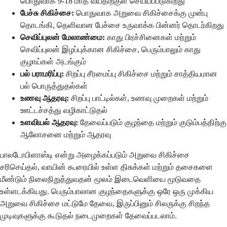
பொதுவாக 9-18 மாத வயதிற்குள் செய்யப்படுகிறது
பேச்சு சிகிச்சை:
பொதுவாக அறுவை சிகிச்சைக்கு முன்பு
தொடங்கி, தெளிவான பேச்சை உருவாக்க பின்னர் தொடர்கிறது
செவிப்புலன் மேலாண்மை:
காது பிரச்சினைகள் மற்றும்
செவிப்புலன் இழப்புக்கான சிகிச்சை, பெரும்பாலும் காது
குழாய்கள் அடங்கும்
பல் பராமரிப்பு:
சிறப்பு சீரமைப்பு சிகிச்சை மற்றும் சாத்தியமான
பல் பொருத்துதல்கள்
உணவு ஆதரவு:
சிறப்பு பாட்டில்கள், உணவு முறைகள் மற்றும்
ஊட்டச்சத்து வழிகாட்டுதல்
உளவியல் ஆதரவு:
தேவைப்படும் குழந்தை மற்றும் குடும்பத்திற்கு
ஆலோசனை மற்றும் ஆதரவு
பாலடோபிளாஸ்டி என்று அழைக்கப்படும் அறுவை சிகிச்சை
சரிசெய்தல், வாயின் கூரையில் உள்ள திசுக்கள் மற்றும் தசைகளை
மீண்டும் நிலைநிறுத்துவதன் மூலம் இடைவெளியை மூடுவதை
உள்ளடக்கியது. பெரும்பாலான குழந்தைகளுக்கு ஒரே ஒரு முக்கிய
அறுவை சிகிச்சை மட்டுமே தேவை, இருப்பினும் சிலருக்கு சிறந்த
முடிவுகளுக்கு கூடுதல் நடைமுறைகள் தேவைப்படலாம்.