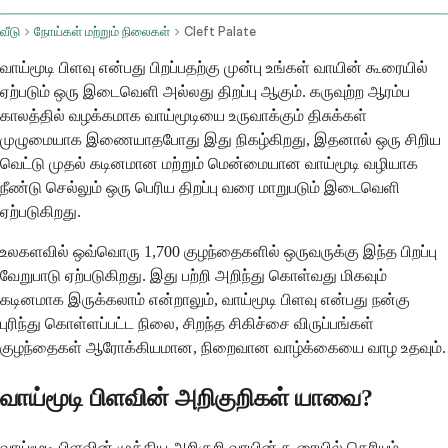
வீடு
நோய்கள் மற்றும் நிலைகள்
Cleft Palate
வாய்மூடி பிளவு என்பது பிறப்பதற்கு முன்பு உங்கள் வாயின் கூரையில்
ஏற்படும் ஒரு இடைவெளி அல்லது திறப்பு ஆகும். கருவுற்ற ஆரம்ப
காலத்தில் வழக்கமாக வாய்மூடியை உருவாக்கும் திசுக்கள்
முழுமையாக இணையாதபோது இது நிகழ்கிறது, இதனால் ஒரு சிறிய
வெட்டு முதல் கடினமான மற்றும் மென்மையான வாய்மூடி வழியாக
நீண்டு செல்லும் ஒரு பெரிய திறப்பு வரை மாறுபடும் இடைவெளி
ஏற்படுகிறது.
உலகளவில் ஒவ்வொரு 1,700 குழந்தைகளில் ஒருவருக்கு இந்த பிறப்பு
வேறுபாடு ஏற்படுகிறது. இது பற்றி அறிந்து கொள்வது மிகவும்
கடினமாக இருக்கலாம் என்றாலும், வாய்மூடி பிளவு என்பது நன்கு
புரிந்து கொள்ளப்பட்ட நிலை, சிறந்த சிகிச்சை விருப்பங்கள்
குழந்தைகள் ஆரோக்கியமான, நிறைவான வாழ்க்கையை வாழ உதவும்.
வாய்மூடி பிளவின் அறிகுறிகள் யாவை?
வாய்மூடி பிளவின் முக்கிய அறிகுறி வாயின் கூரையில் தெரியும்