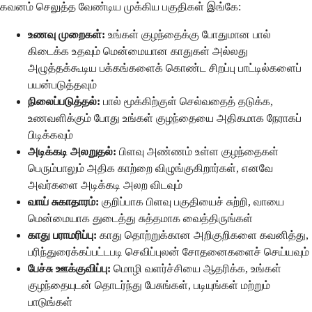
கவனம் செலுத்த வேண்டிய முக்கிய பகுதிகள் இங்கே:
உணவு முறைகள்:
உங்கள் குழந்தைக்கு போதுமான பால்
கிடைக்க உதவும் மென்மையான காதுகள் அல்லது
அழுத்தக்கூடிய பக்கங்களைக் கொண்ட சிறப்பு பாட்டில்களைப்
பயன்படுத்தவும்
நிலைப்படுத்தல்:
பால் மூக்கிற்குள் செல்வதைத் தடுக்க,
உணவளிக்கும் போது உங்கள் குழந்தையை அதிகமாக நேராகப்
பிடிக்கவும்
அடிக்கடி அலறுதல்:
பிளவு அண்ணம் உள்ள குழந்தைகள்
பெரும்பாலும் அதிக காற்றை விழுங்குகிறார்கள், எனவே
அவர்களை அடிக்கடி அலற விடவும்
வாய் சுகாதாரம்:
குறிப்பாக பிளவு பகுதியைச் சுற்றி, வாயை
மென்மையாக துடைத்து சுத்தமாக வைத்திருங்கள்
காது பராமரிப்பு:
காது தொற்றுக்கான அறிகுறிகளை கவனித்து,
பரிந்துரைக்கப்பட்டபடி செவிப்புலன் சோதனைகளைச் செய்யவும்
பேச்சு ஊக்குவிப்பு:
மொழி வளர்ச்சியை ஆதரிக்க, உங்கள்
குழந்தையுடன் தொடர்ந்து பேசுங்கள், படியுங்கள் மற்றும்
பாடுங்கள்