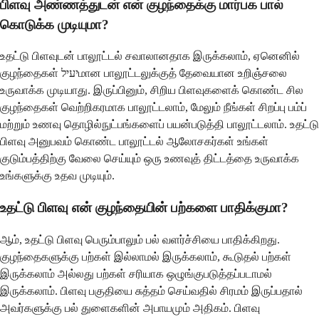
பிளவு அண்ணத்துடன் என் குழந்தைக்கு மார்பக பால்
கொடுக்க முடியுமா?
உதட்டு பிளவுடன் பாலூட்டல் சவாலானதாக இருக்கலாம், ஏனெனில்
குழந்தைகள் יעילமான பாலூட்டலுக்குத் தேவையான உறிஞ்சலை
உருவாக்க முடியாது. இருப்பினும், சிறிய பிளவுகளைக் கொண்ட சில
குழந்தைகள் வெற்றிகரமாக பாலூட்டலாம், மேலும் நீங்கள் சிறப்பு பம்ப்
மற்றும் உணவு தொழில்நுட்பங்களைப் பயன்படுத்தி பாலூட்டலாம். உதட்டு
பிளவு அனுபவம் கொண்ட பாலூட்டல் ஆலோசகர்கள் உங்கள்
குடும்பத்திற்கு வேலை செய்யும் ஒரு உணவுத் திட்டத்தை உருவாக்க
உங்களுக்கு உதவ முடியும்.
உதட்டு பிளவு என் குழந்தையின் பற்களை பாதிக்குமா?
ஆம், உதட்டு பிளவு பெரும்பாலும் பல் வளர்ச்சியை பாதிக்கிறது.
குழந்தைகளுக்கு பற்கள் இல்லாமல் இருக்கலாம், கூடுதல் பற்கள்
இருக்கலாம் அல்லது பற்கள் சரியாக ஒழுங்குபடுத்தப்படாமல்
இருக்கலாம். பிளவு பகுதியை சுத்தம் செய்வதில் சிரமம் இருப்பதால்
அவர்களுக்கு பல் துளைகளின் அபாயமும் அதிகம். பிளவு