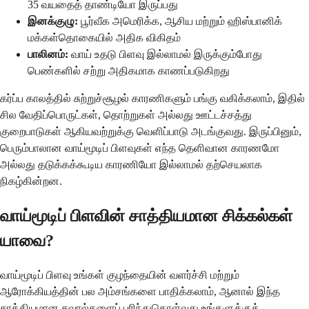
35 வயதைத் தாண்டியோ இருப்பது
இனக்குழு:
பூர்வீக அமெரிக்க, ஆசிய மற்றும் ஹிஸ்பானிக்
மக்கள்தொகையில் அதிக விகிதம்
பாலினம்:
வாய் உதடு பிளவு இல்லாமல் இருக்கும்போது
பெண்களில் சற்று அதிகமாக காணப்படுகிறது
கர்ப்ப காலத்தில் சுற்றுச்சூழல் காரணிகளும் பங்கு வகிக்கலாம், இதில்
சில வேதிப்பொருட்கள், தொற்றுகள் அல்லது ஊட்டச்சத்து
குறைபாடுகள் ஆகியவற்றுக்கு வெளிப்பாடு அடங்குவது. இருப்பினும்,
பெரும்பாலான வாய்மூடிப் பிளவுகள் எந்த தெளிவான காரணமோ
அல்லது தடுக்கக்கூடிய காரணியோ இல்லாமல் தற்செயலாக
நிகழ்கின்றன.
வாய்மூடிப் பிளவின் சாத்தியமான சிக்கல்கள்
யாவை?
வாய்மூடிப் பிளவு உங்கள் குழந்தையின் வளர்ச்சி மற்றும்
ஆரோக்கியத்தின் பல அம்சங்களை பாதிக்கலாம், ஆனால் இந்த
சாத்தியமான சவால்களைப் புரிந்துகொள்வது உங்களுக்குத்