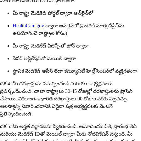
మారుతూ ఉంటాయి కానీ సాధారణంగా:
మీ రాష్ట్ర మెడికేడ్ పోర్టల్ ద్వారా ఆన్‌లైన్‌లో
HealthCare.gov
ద్వారా ఆన్‌లైన్‌లో (ఫెడరల్ మార్కెట్‌ప్లేస్‌ను
ఉపయోగించే రాష్ట్రాల కోసం)
మీ రాష్ట్ర మెడికేడ్ ఏజెన్సీతో ఫోన్ ద్వారా
పేపర్ అప్లికేషన్‌తో మెయిల్ ద్వారా
స్థానిక మెడికేడ్ ఆఫీస్ లేదా కమ్యూనిటీ హెల్త్ సెంటర్‌లో వ్యక్తిగతంగా
దశ 4: మీ దరఖాస్తును సమర్పించండి మరియు అభ్యర్థనలకు
ప్రతిస్పందించండి. చాలా రాష్ట్రాలు 30-45 రోజుల్లో దరఖాస్తులను ప్రాసెస్
చేస్తాయి. వికలాంగ-ఆధారిత దరఖాస్తులు 90 రోజుల వరకు పట్టవచ్చు.
ఆలస్యాన్ని నివారించడానికి ఏదైనా పత్ర అభ్యర్థనలకు వెంటనే
ప్రతిస్పందించండి.
దశ 5: మీ అర్హత నిర్ధారణను స్వీకరించండి. ఆమోదించబడితే, ప్రారంభ తేదీ
మరియు మెడికేడ్ IDతో మెయిల్ ద్వారా మీకు నోటిఫికేషన్ వస్తుంది. మీ