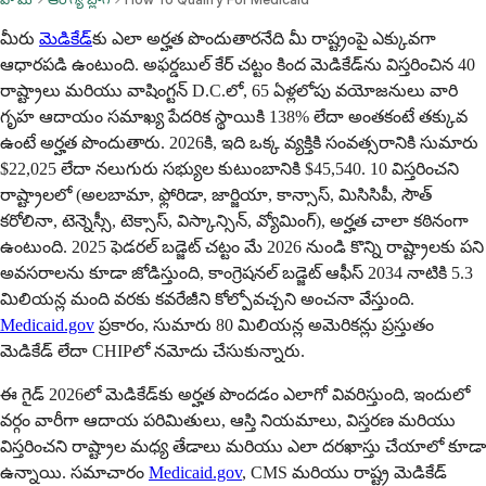
మీరు
మెడికేడ్‌
కు ఎలా అర్హత పొందుతారనేది మీ రాష్ట్రంపై ఎక్కువగా
ఆధారపడి ఉంటుంది. అఫర్డబుల్ కేర్ చట్టం కింద మెడికేడ్‌ను విస్తరించిన 40
రాష్ట్రాలు మరియు వాషింగ్టన్ D.C.లో, 65 ఏళ్లలోపు వయోజనులు వారి
గృహ ఆదాయం సమాఖ్య పేదరిక స్థాయికి 138% లేదా అంతకంటే తక్కువ
ఉంటే అర్హత పొందుతారు. 2026కి, ఇది ఒక్క వ్యక్తికి సంవత్సరానికి సుమారు
$22,025 లేదా నలుగురు సభ్యుల కుటుంబానికి $45,540. 10 విస్తరించని
రాష్ట్రాలలో (అలబామా, ఫ్లోరిడా, జార్జియా, కాన్సాస్, మిసిసిపీ, సౌత్
కరోలినా, టెన్నెస్సీ, టెక్సాస్, విస్కాన్సిన్, వ్యోమింగ్), అర్హత చాలా కఠినంగా
ఉంటుంది. 2025 ఫెడరల్ బడ్జెట్ చట్టం మే 2026 నుండి కొన్ని రాష్ట్రాలకు పని
అవసరాలను కూడా జోడిస్తుంది, కాంగ్రెషనల్ బడ్జెట్ ఆఫీస్ 2034 నాటికి 5.3
మిలియన్ల మంది వరకు కవరేజీని కోల్పోవచ్చని అంచనా వేస్తుంది.
Medicaid.gov
ప్రకారం, సుమారు 80 మిలియన్ల అమెరికన్లు ప్రస్తుతం
మెడికేడ్ లేదా CHIPలో నమోదు చేసుకున్నారు.
ఈ గైడ్ 2026లో మెడికేడ్‌కు అర్హత పొందడం ఎలాగో వివరిస్తుంది, ఇందులో
వర్గం వారీగా ఆదాయ పరిమితులు, ఆస్తి నియమాలు, విస్తరణ మరియు
విస్తరించని రాష్ట్రాల మధ్య తేడాలు మరియు ఎలా దరఖాస్తు చేయాలో కూడా
ఉన్నాయి. సమాచారం
Medicaid.gov
, CMS మరియు రాష్ట్ర మెడికేడ్