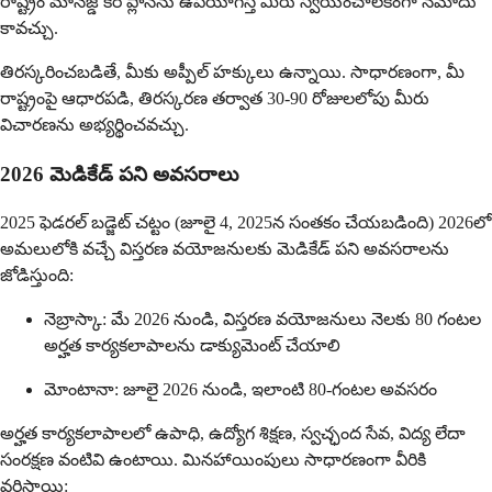
రాష్ట్రం మానేజ్డ్ కేర్ ప్లాన్‌ను ఉపయోగిస్తే మీరు స్వయంచాలకంగా నమోదు
కావచ్చు.
తిరస్కరించబడితే, మీకు అప్పీల్ హక్కులు ఉన్నాయి. సాధారణంగా, మీ
రాష్ట్రంపై ఆధారపడి, తిరస్కరణ తర్వాత 30-90 రోజులలోపు మీరు
విచారణను అభ్యర్థించవచ్చు.
2026 మెడికేడ్ పని అవసరాలు
2025 ఫెడరల్ బడ్జెట్ చట్టం (జూలై 4, 2025న సంతకం చేయబడింది) 2026లో
అమలులోకి వచ్చే విస్తరణ వయోజనులకు మెడికేడ్ పని అవసరాలను
జోడిస్తుంది:
నెబ్రాస్కా: మే 2026 నుండి, విస్తరణ వయోజనులు నెలకు 80 గంటల
అర్హత కార్యకలాపాలను డాక్యుమెంట్ చేయాలి
మోంటానా: జూలై 2026 నుండి, ఇలాంటి 80-గంటల అవసరం
అర్హత కార్యకలాపాలలో ఉపాధి, ఉద్యోగ శిక్షణ, స్వచ్ఛంద సేవ, విద్య లేదా
సంరక్షణ వంటివి ఉంటాయి. మినహాయింపులు సాధారణంగా వీరికి
వర్తిస్తాయి: