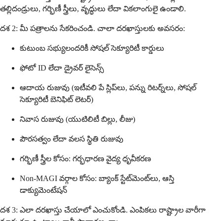
తల్లిదండ్రులు, గర్భిణీ స్త్రీలు, వృద్ధులు లేదా వికలాంగులై ఉండాలి.
దశ 2: మీ పత్రాలను సేకరించండి. చాలా దరఖాస్తులకు అవసరం:
కుటుంబ సభ్యులందరికీ సోషల్ సెక్యూరిటీ కార్డులు
ఫోటో ID లేదా డ్రైవర్ లైసెన్స్
ఆదాయ రుజువు (ఇటీవలి పే స్లిప్‌లు, పన్ను రిటర్న్‌లు, సోషల్
సెక్యూరిటీ బెనిఫిట్ లెటర్)
నివాస రుజువు (యుటిలిటీ బిల్లు, లీజు)
పౌరసత్వం లేదా వలస స్థితి రుజువు
గర్భిణీ స్త్రీల కోసం: గర్భధారణ వైద్య ధృవీకరణ
Non-MAGI వర్గాల కోసం: బ్యాంక్ స్టేట్‌మెంట్‌లు, ఆస్తి
డాక్యుమెంటేషన్
దశ 3: ఎలా దరఖాస్తు చేయాలో ఎంచుకోండి. ఎంపికలు రాష్ట్రాల వారీగా