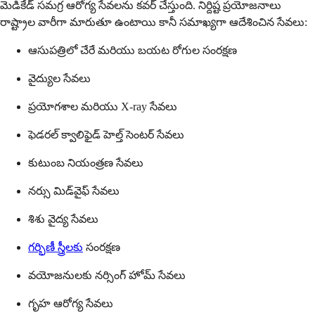
మెడికేడ్ సమగ్ర ఆరోగ్య సేవలను కవర్ చేస్తుంది. నిర్దిష్ట ప్రయోజనాలు
రాష్ట్రాల వారీగా మారుతూ ఉంటాయి కానీ సమాఖ్యగా ఆదేశించిన సేవలు:
ఆసుపత్రిలో చేరే మరియు బయట రోగుల సంరక్షణ
వైద్యుల సేవలు
ప్రయోగశాల మరియు X-ray సేవలు
ఫెడరల్ క్వాలిఫైడ్ హెల్త్ సెంటర్ సేవలు
కుటుంబ నియంత్రణ సేవలు
నర్సు మిడ్‌వైఫ్ సేవలు
శిశు వైద్య సేవలు
గర్భిణీ స్త్రీలకు
సంరక్షణ
వయోజనులకు నర్సింగ్ హోమ్ సేవలు
గృహ ఆరోగ్య సేవలు