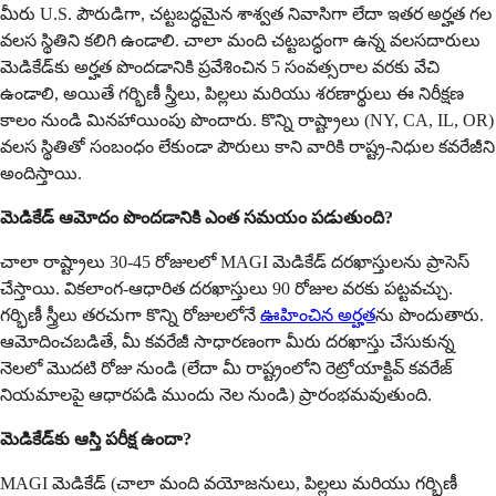
మీరు U.S. పౌరుడిగా, చట్టబద్ధమైన శాశ్వత నివాసిగా లేదా ఇతర అర్హత గల
వలస స్థితిని కలిగి ఉండాలి. చాలా మంది చట్టబద్ధంగా ఉన్న వలసదారులు
మెడికేడ్‌కు అర్హత పొందడానికి ప్రవేశించిన 5 సంవత్సరాల వరకు వేచి
ఉండాలి, అయితే గర్భిణీ స్త్రీలు, పిల్లలు మరియు శరణార్థులు ఈ నిరీక్షణ
కాలం నుండి మినహాయింపు పొందారు. కొన్ని రాష్ట్రాలు (NY, CA, IL, OR)
వలస స్థితితో సంబంధం లేకుండా పౌరులు కాని వారికి రాష్ట్ర-నిధుల కవరేజీని
అందిస్తాయి.
మెడికేడ్ ఆమోదం పొందడానికి ఎంత సమయం పడుతుంది?
చాలా రాష్ట్రాలు 30-45 రోజులలో MAGI మెడికేడ్ దరఖాస్తులను ప్రాసెస్
చేస్తాయి. వికలాంగ-ఆధారిత దరఖాస్తులు 90 రోజుల వరకు పట్టవచ్చు.
గర్భిణీ స్త్రీలు తరచుగా కొన్ని రోజులలోనే
ఊహించిన అర్హత
ను పొందుతారు.
ఆమోదించబడితే, మీ కవరేజీ సాధారణంగా మీరు దరఖాస్తు చేసుకున్న
నెలలో మొదటి రోజు నుండి (లేదా మీ రాష్ట్రంలోని రెట్రోయాక్టివ్ కవరేజ్
నియమాలపై ఆధారపడి ముందు నెల నుండి) ప్రారంభమవుతుంది.
మెడికేడ్‌కు ఆస్తి పరీక్ష ఉందా?
MAGI మెడికేడ్ (చాలా మంది వయోజనులు, పిల్లలు మరియు గర్భిణీ