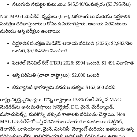
నలుగురు సభ్యుల కుటుంబం: $45,540/సంవత్సరం ($3,795/నెల)
Non-MAGI మెడికేడ్. వృద్ధులు (65+), వికలాంగులు మరియు దీర్ఘకాలిక
సంరక్షణ దరఖాస్తుదారుల కోసం ఉపయోగిస్తారు. ఆదాయ పరిమితులు
మరియు ఆస్తి పరీక్షలు ఉంటాయి:
దీర్ఘకాలిక సంరక్షణ మెడికేడ్ ఆదాయ పరిమితి (2026): $2,982/నెల
ఒంటరి, $5,964/నెల వివాహిత
ఫెడరల్ బెనిఫిట్ రేట్ (FBR) 2026: $994 ఒంటరి, $1,491 వివాహిత
ఆస్తి పరిమితి (చాలా రాష్ట్రాలు): $2,000 ఒంటరి
కమ్యూనిటీ భాగస్వామి వనరుల భత్యం: $162,660 వరకు
రాష్ట్ర-నిర్దిష్ట వైవిధ్యాలు. కొన్ని రాష్ట్రాలు 138% కంటే ఎక్కువ MAGI
మెడికేడ్‌ను అనుమతిస్తాయి (కనెక్టికట్, DC, మైనే, మేరీల్యాండ్,
మసాచుసెట్స్), మరికొన్ని తక్కువ శాతాలకు పరిమితం చేస్తాయి. Non-
MAGI మెడికేడ్‌లో ఆస్తి పరిమితులు మారుతూ ఉంటాయి: కనెక్టికట్,
డెలావేర్, లూసియానా, మైనే, మిసిసిపీ, వెర్మాంట్ మరియు ఇతరులకు ఆస్తి
పరిమితులు లేవు. కాలిఫోర్నియాకు అధిక ఆస్తి పరిమితులు ఉన్నాయి