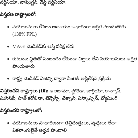
వర్జీనియా, వాషింగ్టన్, వెస్ట్ వర్జీనియా.
విస్తరణ రాష్ట్రాలలో:
వయోజనులు కేవలం ఆదాయం ఆధారంగా అర్హత పొందుతారు
(138% FPL)
MAGI మెడికేడ్‌కు ఆస్తి పరీక్ష లేదు
కుటుంబ స్థితితో సంబంధం లేకుండా పిల్లలు లేని వయోజనులు అర్హత
పొందుతారు
రాష్ట్ర మెడికేడ్ ఏజెన్సీ ద్వారా సింగిల్-అప్లికేషన్ ప్రక్రియ
విస్తరించని రాష్ట్రాలు (10):
అలబామా, ఫ్లోరిడా, జార్జియా, కాన్సాస్,
మిసిసిపీ, సౌత్ కరోలినా, టెన్నెస్సీ, టెక్సాస్, విస్కాన్సిన్, వ్యోమింగ్.
విస్తరించని రాష్ట్రాలలో:
వయోజనులు సాధారణంగా తల్లిదండ్రులు, వృద్ధులు లేదా
వికలాంగులైతే అర్హత పొందాలి