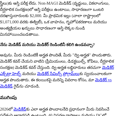
స్త్రీలు)కు ఆస్తి పరీక్ష లేదు. Non-MAGI మెడికేడ్ (వృద్ధులు, వికలాంగులు,
దీర్ఘకాలిక సంరక్షణ)లో ఆస్తి పరీక్షలు ఉంటాయి, సాధారణంగా ఒంటరి
దరఖాస్తుదారులకు $2,000. మీ ప్రాథమిక ఇల్లు (చాలా రాష్ట్రాలలో
$1,071,000 వరకు ఈక్విటీ), ఒక వాహనం, గృహోపకరణాలు మరియు
అంత్యక్రియల ఖర్చులు సాధారణంగా ఆస్తి లెక్కల నుండి
మినహాయించబడతాయి.
నేను మెడికేడ్ మరియు మెడికేర్ రెండింటినీ కలిగి ఉండవచ్చా?
అవును. మీరు రెండింటికీ అర్హత పొందితే, మీరు "ద్వి-అర్హత" పొందుతారు.
మెడికేర్ కవర్ చేయని వాటిని (ప్రీమియంలు, డిడక్టబుల్స్, కోపేలు, దీర్ఘకాలిక
సంరక్షణ) మెడికేడ్ కవర్ చేస్తుంది. ద్వి-అర్హత లబ్ధిదారులు తరచుగా
మెడికేర్
ఎక్స్‌ట్రా హెల్ప్
మరియు
మెడికేర్ సేవింగ్స్ ప్రోగ్రామ్‌లు
కు స్వయంచాలకంగా
అర్హత పొందుతారు. ఈ కలయికపై మరిన్ని వివరాల కోసం, మా
మెడికేర్ vs
మెడికేడ్
గైడ్‌ను చూడండి.
ముగింపు
2026లో
మెడికేడ్
‌కు ఎలా అర్హత పొందాలనేది ప్రధానంగా మీరు నివసించే
ప్రదేశంపై ఆధారపడి ఉంటుంది. 40 విస్తరణ రాష్ట్రాలు మరియు DCలో,