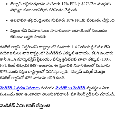
టెక్సాస్ తల్లిదండ్రులను సుమారు 17% FPL (~$273/నెల ముగ్గురు
సభ్యుల కుటుంబానికి)కు పరిమితం చేస్తుంది
అలబామా తల్లిదండ్రులను సుమారు 18% FPLకు పరిమితం చేస్తుంది
పిల్లలు లేని వయోజనులు సాధారణంగా ఆదాయంతో సంబంధం
లేకుండా అర్హత పొందరు
కవరేజ్ గ్యాప్. విస్తరించని రాష్ట్రాలలో సుమారు 1.4 మిలియన్ల బీమా లేని
వయోజనులు వారి రాష్ట్రంలో మెడికేడ్‌కు ఎక్కువ ఆదాయం కలిగి ఉంటారు
కానీ ACA మార్కెట్‌ప్లేస్ ప్రీమియం పన్ను క్రెడిట్‌లకు చాలా తక్కువ (100%
FPL కంటే తక్కువ) కలిగి ఉంటారు. ఈ ప్రభావిత నివాసితులలో సుమారు
97% మంది దక్షిణ రాష్ట్రాలలో నివసిస్తున్నారు, టెక్సాస్ ఒక్కటే మొత్తం
కవరేజ్ గ్యాప్‌లో 42% వాటాను కలిగి ఉంది.
మెడికేడ్ విస్తరణ వివరాలు
మరియు
మెడికేర్ vs మెడికేడ్
వ్యవస్థలు ఎలా
సంబంధం కలిగి ఉంటాయో తెలుసుకోవడానికి, మా పీలర్ గైడ్‌లను చూడండి.
మెడికేడ్ ఏమి కవర్ చేస్తుంది