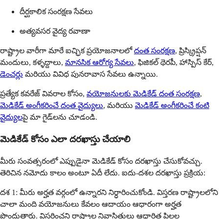
దీర్ఘకాలిక సంరక్షణ సేవలు
అత్యవసర వైద్య రవాణా
రాష్ట్రాల వారీగా మారే ఐచ్ఛిక ప్రయోజనాలలో
దంత సంరక్షణ
, ప్రిస్క్రిప్షన్
మందులు, కళ్ళద్దాలు,
మానసిక ఆరోగ్య సేవలు
, ఫిజికల్ థెరపీ, హాస్పిస్ కేర్,
డెంచర్లు
మరియు వివిధ పునరావాస సేవలు ఉన్నాయి.
ప్రత్యేక కవరేజ్ వివరాల కోసం,
వయోజనులకు మెడికేడ్ దంత సంరక్షణ
,
మెడికేడ్ అంగీకరించే దంత వైద్యులు
, మరియు
మెడికేడ్ అంగీకరించే కంటి
వైద్యుల
పై మా గైడ్‌లను చూడండి.
మెడికేడ్ కోసం ఎలా దరఖాస్తు చేయాలి
మీరు సంవత్సరంలో ఎప్పుడైనా మెడికేడ్ కోసం దరఖాస్తు చేసుకోవచ్చు.
తెరిచిన నమోదు కాలం అంటూ ఏదీ లేదు. ఐదు-దశల దరఖాస్తు ప్రక్రియ:
దశ 1: మీరు అర్హత వర్గంలో ఉన్నారని నిర్ధారించుకోండి. విస్తరణ రాష్ట్రాలలోని
చాలా మంది వయోజనులు కేవలం ఆదాయం ఆధారంగా అర్హత
పొందుతారు. విస్తరించని రాష్ట్రాల నివాసితులు ఆధారిత పిల్లల