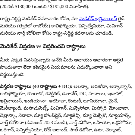
(2026కి $130,000 ఒంటరి / $195,000 వివాహిత).
రాష్ట్ర-నిర్దిష్ట మెడికేడ్ సమాచారం కోసం, మా
మెడికేడ్ ఇల్లినాయిస్
గైడ్
మరియు (త్వరలో రాబోయే) కాలిఫోర్నియా, పెన్సిల్వేనియా, మిచిగాన్
మరియు నార్త్ కరోలినా కోసం రాష్ట్ర-నిర్దిష్ట కథనాలను చూడండి.
మెడికేడ్ విస్తరణ vs విస్తరించని రాష్ట్రాలు
మీరు ఎక్కడ నివసిస్తున్నారు అనేది మీరు ఆదాయం ఆధారంగా అర్హత
పొందుతారా లేదా కఠినమైన నియమాలను ఎదుర్కొంటారా అని
నిర్ణయిస్తుంది:
విస్తరణ రాష్ట్రాలు (40 రాష్ట్రాలు + DC):
అలస్కా, అరిజోనా, అర్కాన్సాస్,
కాలిఫోర్నియా, కొలరాడో, కనెక్టికట్, డెలావేర్, DC, హవాయి, ఇడాహో,
ఇల్లినాయిస్, ఇండియానా, అయోవా, కెంటుకీ, లూసియానా, మైనే,
మేరీల్యాండ్, మసాచుసెట్స్, మిచిగాన్, మిన్నెసోటా, మిస్సోరి, మోంటానా,
నెబ్రాస్కా, నెవాడా, న్యూ హాంప్‌షైర్, న్యూజెర్సీ, న్యూ మెక్సికో, న్యూయార్క్,
నార్త్ కరోలినా (డిసెంబర్ 2023 నుండి), నార్త్ డకోటా, ఒహియో, ఒక్లహోమా,
ఒరెగాన్, పెన్సిల్వేనియా, రోడ్ ఐలాండ్, సౌత్ డకోటా, ఉటా, వెర్మాంట్,