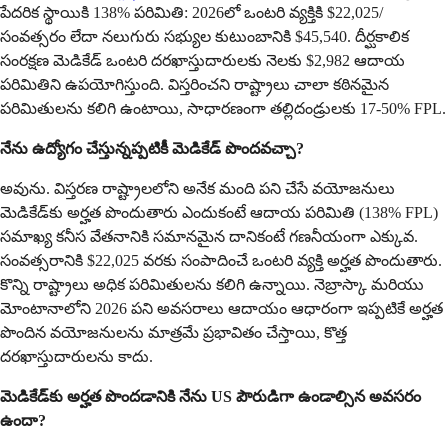
పేదరిక స్థాయికి 138% పరిమితి: 2026లో ఒంటరి వ్యక్తికి $22,025/
సంవత్సరం లేదా నలుగురు సభ్యుల కుటుంబానికి $45,540. దీర్ఘకాలిక
సంరక్షణ మెడికేడ్ ఒంటరి దరఖాస్తుదారులకు నెలకు $2,982 ఆదాయ
పరిమితిని ఉపయోగిస్తుంది. విస్తరించని రాష్ట్రాలు చాలా కఠినమైన
పరిమితులను కలిగి ఉంటాయి, సాధారణంగా తల్లిదండ్రులకు 17-50% FPL.
నేను ఉద్యోగం చేస్తున్నప్పటికీ మెడికేడ్ పొందవచ్చా?
అవును. విస్తరణ రాష్ట్రాలలోని అనేక మంది పని చేసే వయోజనులు
మెడికేడ్‌కు అర్హత పొందుతారు ఎందుకంటే ఆదాయ పరిమితి (138% FPL)
సమాఖ్య కనీస వేతనానికి సమానమైన దానికంటే గణనీయంగా ఎక్కువ.
సంవత్సరానికి $22,025 వరకు సంపాదించే ఒంటరి వ్యక్తి అర్హత పొందుతారు.
కొన్ని రాష్ట్రాలు అధిక పరిమితులను కలిగి ఉన్నాయి. నెబ్రాస్కా మరియు
మోంటానాలోని 2026 పని అవసరాలు ఆదాయం ఆధారంగా ఇప్పటికే అర్హత
పొందిన వయోజనులను మాత్రమే ప్రభావితం చేస్తాయి, కొత్త
దరఖాస్తుదారులను కాదు.
మెడికేడ్‌కు అర్హత పొందడానికి నేను US పౌరుడిగా ఉండాల్సిన అవసరం
ఉందా?