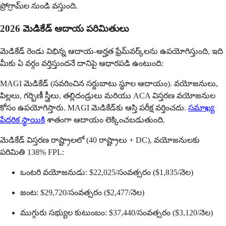
ప్రోగ్రామ్‌ల నుండి వస్తుంది.
2026 మెడికేడ్ ఆదాయ పరిమితులు
మెడికేడ్ రెండు విభిన్న ఆదాయ-అర్హత ఫ్రేమ్‌వర్క్‌లను ఉపయోగిస్తుంది, ఇది
మీకు ఏ వర్గం వర్తిస్తుందనే దానిపై ఆధారపడి ఉంటుంది:
MAGI మెడికేడ్ (సవరించిన సర్దుబాటు స్థూల ఆదాయం). వయోజనులు,
పిల్లలు, గర్భిణీ స్త్రీలు, తల్లిదండ్రులు మరియు ACA విస్తరణ వయోజనుల
కోసం ఉపయోగిస్తారు. MAGI మెడికేడ్‌కు ఆస్తి పరీక్ష వర్తించదు.
సమాఖ్య
పేదరిక స్థాయికి
శాతంగా ఆదాయం లెక్కించబడుతుంది.
మెడికేడ్ విస్తరణ రాష్ట్రాలలో (40 రాష్ట్రాలు + DC), వయోజనులకు
పరిమితి 138% FPL:
ఒంటరి వయోజనుడు: $22,025/సంవత్సరం ($1,835/నెల)
జంట: $29,720/సంవత్సరం ($2,477/నెల)
ముగ్గురు సభ్యుల కుటుంబం: $37,440/సంవత్సరం ($3,120/నెల)