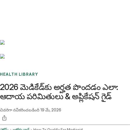
Benchmarks
Stories
FAQ
Sign up / Log in
HEALTH LIBRARY
2026 మెడికేడ్‌కు అర్హత పొందడం ఎలా:
ఆదాయ పరిమితులు & అప్లికేషన్ గైడ్
చివరిగా నవీకరించబడింది
19 మే, 2026
హోమ్
ఆరోగ్య బ్లాగ్
How To Qualify For Medicaid