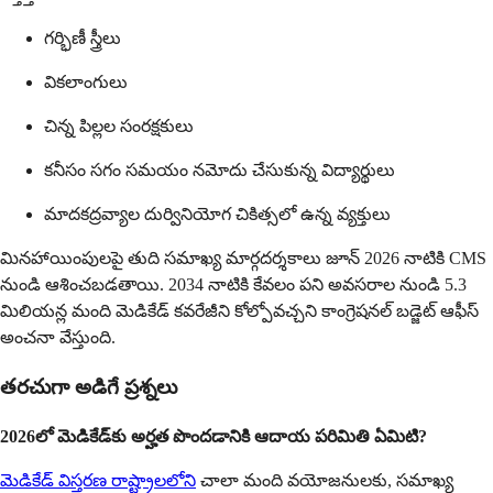
గర్భిణీ స్త్రీలు
వికలాంగులు
చిన్న పిల్లల సంరక్షకులు
కనీసం సగం సమయం నమోదు చేసుకున్న విద్యార్థులు
మాదకద్రవ్యాల దుర్వినియోగ చికిత్సలో ఉన్న వ్యక్తులు
మినహాయింపులపై తుది సమాఖ్య మార్గదర్శకాలు జూన్ 2026 నాటికి CMS
నుండి ఆశించబడతాయి. 2034 నాటికి కేవలం పని అవసరాల నుండి 5.3
మిలియన్ల మంది మెడికేడ్ కవరేజీని కోల్పోవచ్చని కాంగ్రెషనల్ బడ్జెట్ ఆఫీస్
అంచనా వేస్తుంది.
తరచుగా అడిగే ప్రశ్నలు
2026లో మెడికేడ్‌కు అర్హత పొందడానికి ఆదాయ పరిమితి ఏమిటి?
మెడికేడ్ విస్తరణ రాష్ట్రాలలోని
చాలా మంది వయోజనులకు, సమాఖ్య