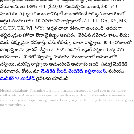
వయోజనులు 138% FPL ($22,025/సంవత్సరం ఒంటరి, $45,540
నలుగురు సభ్యుల కుటుంబానికి) లేదా అంతకంటే తక్కువ ఆదాయంతో
అర్హత పొందుతారు. 10 విస్తరించని రాష్ట్రాలలో (AL, FL, GA, KS, MS,
SC, TN, TX, WI, WY), అర్హత చాలా కఠినంగా ఉంటుంది, తరచుగా
తల్లిదండ్రుల హోదా లేదా వైకల్యం అవసరం. తెరిచిన నమోదు కాలం లేదు;
మీరు ఎప్పుడైనా దరఖాస్తు చేసుకోవచ్చు. చాలా రాష్ట్రాలు 30-45 రోజులలో
దరఖాస్తులను ప్రాసెస్ చేస్తాయి. 2025 ఫెడరల్ బడ్జెట్ చట్టం యొక్క పని
అవసరాలు 2026లో నెబ్రాస్కా మరియు మోంటానాలో అమలులోకి
వస్తాయి, మరిన్ని రాష్ట్రాలు అనుసరించే అవకాశం ఉంది. సమగ్ర మెడికేడ్
సమాచారం కోసం, మా
మెడికేడ్ పీలర్
,
మెడికేడ్ ఇల్లినాయిస్
, మరియు
మెడికేర్ vs మెడికేడ్
గైడ్‌లను చూడండి.
Medical Disclaimer:
This article is for informational purposes only and does not constitute
medical advice. Always consult a qualified healthcare provider for diagnosis and treatment
decisions. If you are experiencing a medical emergency, call 911 or go to the nearest emergency
room immediately.