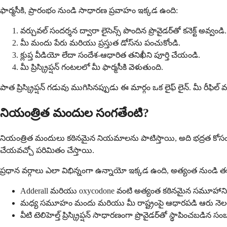
ఫార్మసీకి, ప్రారంభం నుండి సాధారణ ప్రవాహం ఇక్కడ ఉంది:
వర్చువల్ సందర్శన ద్వారా లైసెన్స్ పొందిన ప్రొవైడర్‌తో కనెక్ట్ అవ్వండి.
మీ మందు పేరు మరియు ప్రస్తుత డోస్‌ను పంచుకోండి.
క్లుప్త వీడియో లేదా సందేశ-ఆధారిత తనిఖీని పూర్తి చేయండి.
మీ ప్రిస్క్రిప్షన్ గంటలలో మీ ఫార్మసీకి వెళుతుంది.
పాత ప్రిస్క్రిప్షన్ గడువు ముగిసినప్పుడు ఈ మార్గం ఒక లైఫ్ లైన్. మీ రీ
నియంత్రిత మందుల సంగతేంటి?
నియంత్రిత మందులు కఠినమైన నియమాలను పాటిస్తాయి, అది భద్రత కోస
చేయవచ్చో పరిమితం చేస్తాయి.
ప్రధాన వర్గాలు ఎలా విభిన్నంగా ఉన్నాయో ఇక్కడ ఉంది, అత్యంత నుండి త
Adderall మరియు oxycodone వంటి అత్యంత కఠినమైన సమూహానికి రీఫి
మధ్య సమూహం మందు మరియు మీ రాష్ట్రంపై ఆధారపడి ఆరు నెలల్లో 
వీటి టెలిహెల్త్ ప్రిస్క్రిప్షన్ సాధారణంగా ప్రొవైడర్‌తో స్థాపించబడి