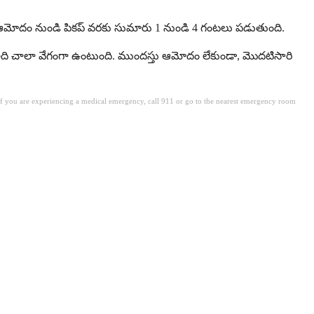
ిల్స్ ఆమోదం నుండి పికప్ వరకు సుమారు 1 నుండి 4 గంటలు పడుతుంది.
ఇది చాలా వేగంగా ఉంటుంది. ముందస్తు ఆమోదం లేకుండా, మొదటిసారి
. If you are experiencing a medical emergency, call 911 or go to the nearest emergency room