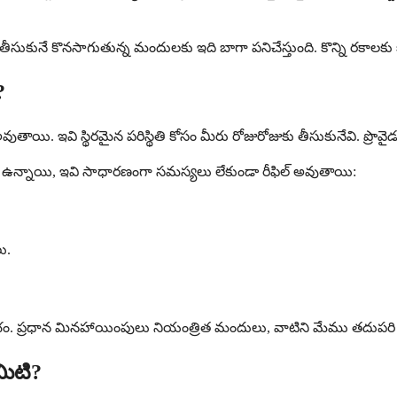
ా తీసుకునే కొనసాగుతున్న మందులకు ఇది బాగా పనిచేస్తుంది. కొన్ని రకా
?
తాయి. ఇవి స్థిరమైన పరిస్థితి కోసం మీరు రోజురోజుకు తీసుకునేవి. ప్రొవైడర్
కడ ఉన్నాయి, ఇవి సాధారణంగా సమస్యలు లేకుండా రీఫిల్ అవుతాయి:
ు.
ం. ప్రధాన మినహాయింపులు నియంత్రిత మందులు, వాటిని మేము తదుపరి ద
మిటి?