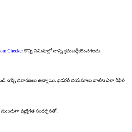
tom Checker
కొన్ని నిమిషాల్లో దాన్ని క్రమబద్ధీకరించగలదు.
నొప్పి నివారణలు ఉన్నాయి. ఫెడరల్ నియమాలు వాటిని ఎలా రీఫిల్
 ముందుగా వ్యక్తిగత సందర్శనతో.