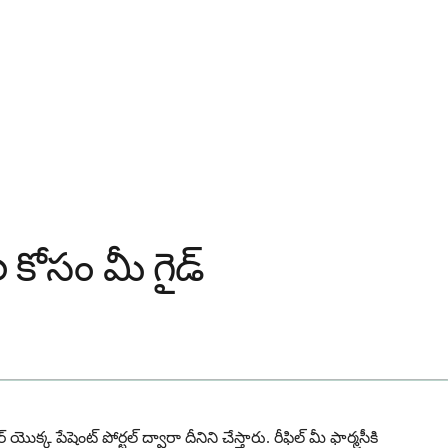
‌ల కోసం మీ గైడ్
ొక్క పేషెంట్ పోర్టల్ ద్వారా దీనిని చేస్తారు. రీఫిల్ మీ ఫార్మసీకి