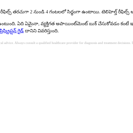
ట్ రీఫిల్స్ తరచుగా 2 నుండి 4 గంటలలో సిద్ధంగా ఉంటాయి. టెలిహెల్త్ రీఫ
ుంది. ఏది ఏమైనా, వ్యక్తిగత అపాయింట్‌మెంట్ బుక్ చేసుకోవడం కంటే 
రిస్క్రిప్షన్ గైడ్
దానిని వివరిస్తుంది.
ical advice. Always consult a qualified healthcare provider for diagnosis and treatment decisions