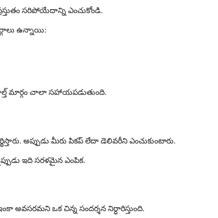
రస్తుతం సరిపోయేదాన్ని ఎంచుకోండి.
్గాలు ఉన్నాయి:
హెల్త్ మార్గం చాలా సహాయపడుతుంది.
థిస్తారు. అప్పుడు మీరు పికప్ లేదా డెలివరీని ఎంచుకుంటారు.
్నప్పుడు ఇది సరళమైన ఎంపిక.
ఇంకా అవసరమని ఒక చిన్న సందర్శన నిర్ధారిస్తుంది.