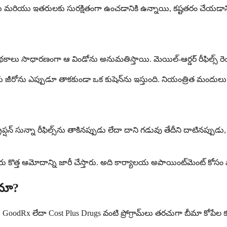
ు మరియు ఇతరులకు సురక్షితంగా ఉంచడానికి ఉన్నాయి, కష్టతరం చేయడాని
ు సాధారణంగా ఆ విండోను అనుమతిస్తాయి. మెయిల్-ఆర్డర్ రీఫిల్స్ రెం
మీకు జీరోను ఎప్పుడూ తాకకుండా ఒక కుషెన్‌ను ఇస్తుంది. నియంత్రిత మందు
 ప్రిస్క్రిప్షన్ సున్నా రీఫిల్స్‌ను తాకినప్పుడు లేదా దాని గడువు తేదీని దాటి
ే, వారు కొత్త ఆమోదాన్ని జారీ చేస్తారు. అది కార్యాలయ అపాయింట్‌మెంట్ కోస
రమా?
odRx లేదా Cost Plus Drugs వంటి ప్రోగ్రామ్‌లు తరచుగా బీమా కోపేల కంటే 