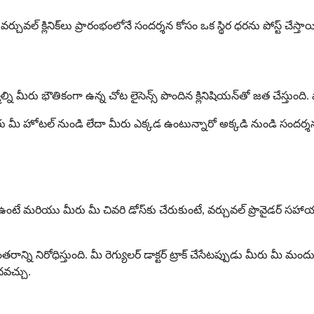
క్లినిక్‌లు ప్రారంభంలోనే సందర్శన కోసం ఒక స్థిర ధరను పోస్ట్ చేస్తాయ
ల్ని మీరు భౌతికంగా ఉన్న చోట లైసెన్స్ పొందిన క్లినిషియన్‌తో జత చేస్తుంది. 
టల్ నుండి లేదా మీరు ఎక్కడ ఉంటున్నారో అక్కడి నుండి సందర్శనను పూర్తి
బడి ఉంటే మరియు మీరు మీ చివరి డోస్‌కు చేరుకుంటే, వర్చువల్ ప్రొవైడర్ 
ంతరాన్ని నిరోధిస్తుంది. మీ రెగ్యులర్ డాక్టర్ ట్రాక్ చేసేటప్పుడు మీరు మీ
దవచ్చు.