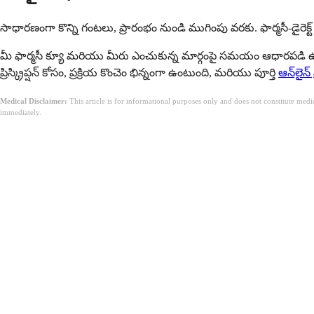
సాధారణంగా కొన్ని గంటలు, ప్రారంభం నుండి ముగింపు వరకు. ఫార్మసీ-డైరెక్
మీ ఫార్మసీ క్యూ మరియు మీరు ఎంచుకున్న మార్గంపై సమయం ఆధారపడి ఉంట
ప్రిస్క్రిప్షన్ కోసం, ప్రక్రియ కొంచెం భిన్నంగా ఉంటుంది, మరియు పూర్తి
ఆన్‌లైన్ ప్
Medical Disclaimer:
This article is for informational purposes only and does not constitute med
immediately.