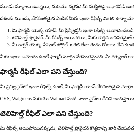
మూడు మార్గాలు ఉన్నాయి, మరియు సరైనది మీ పరిస్థితిపై ఆధారపడి ఉంటుంద
దశలకు ముందు, వేగవంతమైన ఎంపిక మీరు ఇంకా రీఫిల్స్ మిగిలి ఉన్నాయ
మీ ఫార్మసీ యొక్క యాప్. మీ ప్రిస్క్రిప్షన్ ఇంకా రీఫిల్స్ ఆమోదించబ
టెలిహెల్త్ ప్రొవైడర్. మీ రీఫిల్స్ అయిపోయి, మీకు కొత్తది అవసరమైతే
మీ డాక్టర్ యొక్క పేషెంట్ పోర్టల్. ఒకటి లేదా రెండు రోజులు వేచ
మీకు ఇంకా ఆమోదం ఉంటే ఫార్మసీ మార్గం వేగవంతమైనది. మీ రెగ్యులర్ క
ఫార్మసీ రీఫిల్ ఎలా పని చేస్తుంది?
మీ ప్రిస్క్రిప్షన్‌లో ఇంకా రీఫిల్స్ ఉంటే, మీ ఫార్మసీ యాప్ వేగవంతమైన 
CVS, Walgreens మరియు Walmart వంటి చాలా చైన్‌లు దీనిని అందిస్తాయి
టెలిహెల్త్ రీఫిల్ ఎలా పని చేస్తుంది?
మీ రీఫిల్స్ అయిపోయినప్పుడు, టెలిహెల్త్ ప్రొవైడర్ కొత్తదాన్ని జారీ చే