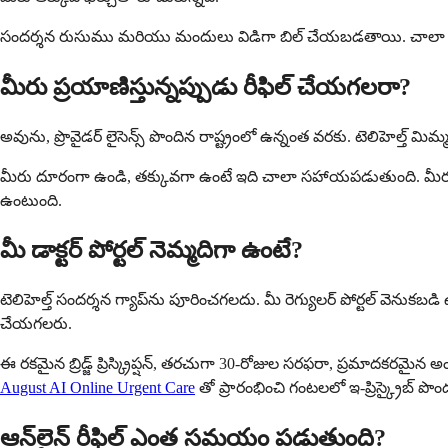
సందర్శన రుసుము మరియు మందులు విడిగా బిల్ చేయబడతాయి. చాలా వర్చువల్ 
మీరు ప్రయాణిస్తున్నప్పుడు రీఫిల్ చేయగలరా?
అవును, ప్రొవైడర్ లైసెన్స్ పొందిన రాష్ట్రంలో ఉన్నంత వరకు. టెలిహెల్త్ మిమ్మ
మీరు దూరంగా ఉండి, తక్కువగా ఉంటే ఇది చాలా సహాయపడుతుంది. మీరు మీ హో
ఉంటుంది.
మీ డాక్టర్ పోర్టల్ నెమ్మదిగా ఉంటే?
టెలిహెల్త్ సందర్శన గ్యాప్‌ను పూరించగలదు. మీ రెగ్యులర్ పోర్టల్ వెనుక
చేయగలరు.
ఈ రకమైన బ్రిడ్జ్ ప్రిస్క్రిప్షన్, తరచుగా 30-రోజుల సరఫరా, ప్రమాదకరమైన అ
August AI Online Urgent Care
తో ప్రారంభించి గంటలలో ఇ-ప్రిస్క్రైబ్ పొం
ఆన్‌లైన్ రీఫిల్ ఎంత సమయం పడుతుంది?