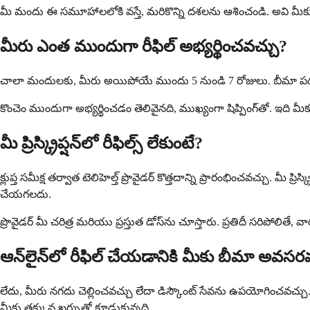
మీ మందు ఈ సమూహాలలోకి వస్తే, మరికొన్ని దశలను ఆశించండి. అవి మీక
మీరు ఎంత ముందుగా రీఫిల్ అభ్యర్థించవచ్చు?
చాలా మందులకు, మీరు అయిపోయే ముందు 5 నుండి 7 రోజులు. బీమా పథకాల
కొంచెం ముందుగా అభ్యర్థించడం తెలివైనది, ముఖ్యంగా షిప్పింగ్‌తో. ఇది 
మీ ప్రిస్క్రిప్షన్‌లో రీఫిల్స్ లేకుంటే?
క్లుప్త సమీక్ష తర్వాత టెలిహెల్త్ ప్రొవైడర్ కొత్తదాన్ని ప్రారంభించవచ్చు. మీ
చేయగలదు.
ప్రొవైడర్ మీ చరిత్ర మరియు ప్రస్తుత డోస్‌ను చూస్తారు. ప్రతిదీ సరిపోలిత
ఆన్‌లైన్‌లో రీఫిల్ చేయడానికి మీకు బీమా అవస
లేదు, మీరు నగదు చెల్లించవచ్చు లేదా డిస్కౌంట్ సేవను ఉపయోగించవచ్చు. Go
మీకు తక్కువ ఖర్చుతో కూడుకున్నది.