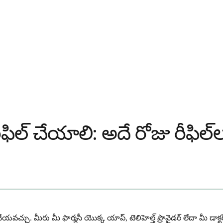
లా రీఫిల్ చేయాలి: అదే రోజు రీఫిల్
ేయవచ్చు. మీరు మీ ఫార్మసీ యొక్క యాప్, టెలిహెల్త్ ప్రొవైడర్ లేదా మీ డాక్టర్ య