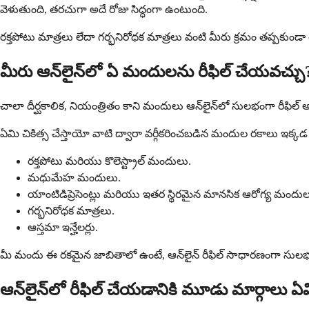
వెళుతుంది, తరచుగా అదే రోజు సిద్ధంగా ఉంటుంది.
రక్తపోటు మాత్రలు లేదా గర్భనిరోధక మాత్రలు వంటి మీరు క్రమం తప్పకుండ
మీరు ఆన్‌లైన్‌లో ఏ మందులను రీఫిల్ చేయవచ్చు
చాలా దీర్ఘకాలిక, నియంత్రితం కాని మందులు ఆన్‌లైన్‌లో సులభంగా రీఫిల్ అవు
ఏమి చికిత్స చేస్తాయో వాటి ద్వారా వర్గీకరించబడిన మందుల రకాలు ఇక్
రక్తపోటు మరియు కొలెస్ట్రాల్ మందులు.
మధుమేహ మందులు.
యాంటిడిప్రెసెంట్లు మరియు ఇతర స్థిరమైన మానసిక ఆరోగ్య మందుల
గర్భనిరోధక మాత్రలు.
ఆస్తమా ఇన్హేలర్లు.
మీ మందు ఈ రకమైన జాబితాలో ఉంటే, ఆన్‌లైన్ రీఫిల్ సాధారణంగా సులభ
ఆన్‌లైన్‌లో రీఫిల్ చేయడానికి మూడు మార్గాలు ఏ