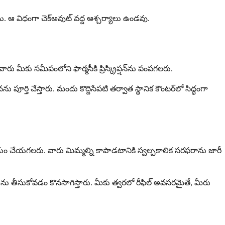
ి. ఆ విధంగా చెక్అవుట్ వద్ద ఆశ్చర్యాలు ఉండవు.
వారు మీకు సమీపంలోని ఫార్మసీకి ప్రిస్క్రిప్షన్‌ను పంపగలరు.
 చేస్తారు. మందు కొద్దిసేపటి తర్వాత స్థానిక కౌంటర్‌లో సిద్ధంగా
సహాయం చేయగలరు. వారు మిమ్మల్ని కాపాడటానికి స్వల్పకాలిక సరఫరాను జారీ
 మందును తీసుకోవడం కొనసాగిస్తారు. మీకు త్వరలో రీఫిల్ అవసరమైతే, మీరు