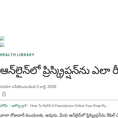
Benchmarks
Stories
FAQ
Sign up / Log in
HEALTH LIBRARY
ఆన్‌లైన్‌లో ప్రిస్క్రిప్షన్‌ను ఎ
చివరిగా నవీకరించబడింది
2 జులై, 2026
హోమ్
ఆరోగ్య బ్లాగ్
How To Refill A Prescription Online Your Step By Step Guide To Same Day Refills
చాలా రోజువారీ మందులకు, అవును, మీరు ఆన్‌లైన్‌లో ప్రిస్క్రిప్షన్‌ను రీఫిల్ చ