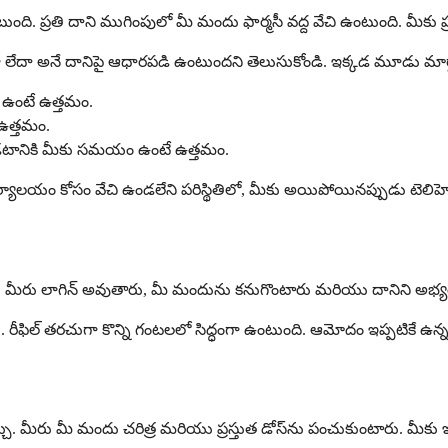
ి. ప్రతి దాని ముగింపులో మీ మందు ఫార్మసీ వద్ద వేచి ఉంటుంది. మీకు ప్
ా లేదా అనే దానిపై ఆధారపడి ఉంటుందని తెలుసుకోండి. ఇక్కడ మూడు మార
డి ఉంటే ఉత్తమం.
 ఉత్తమం.
ి ఉండటానికి మీకు సమయం ఉంటే ఉత్తమం.
ార్యాలయం కోసం వేచి ఉండలేని పరిస్థితిలో, మీకు అయిపోయినప్పుడు టెలి
మార్గం. మీరు లాగిన్ అవుతారు, మీ మందును కనుగొంటారు మరియు దానిని అభ్యర్
. రీఫిల్ తరచుగా కొన్ని గంటలలో సిద్ధంగా ఉంటుంది. ఆమోదం ఇప్పటికే ఉన
యవచ్చు. మీరు మీ మందు చరిత్ర మరియు ప్రస్తుత డోస్‌ను పంచుకుంటారు. మీకు 