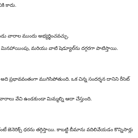
కి కాదు.
డు వారాల ముందు అభ్యర్థించవచ్చు.
లు మినహాయింపు, మరియు వాటి షెడ్యూల్‌ను దగ్గరగా పాటిస్తాయి.
నప్పుడు, అది ప్రభావవంతంగా ముగిసిపోతుంది. ఒక చిన్న సందర్శన దానిని రీసెట్
ం వారాలు వేచి ఉండకుండా మిమ్మల్ని ఆదా చేస్తుంది.
జెనెరిక్స్ ధరను తగ్గిస్తాయి. కాబట్టి బీమాను వదిలివేయడం కొన్నిసార్లు