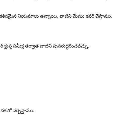
లకు కఠినమైన నియమాలు ఉన్నాయి, వాటిని మేము కవర్ చేస్తాము.
 క్లుప్త సమీక్ష తర్వాత వాటిని పునరుద్ధరించవచ్చు.
శలో చర్చిస్తాము.