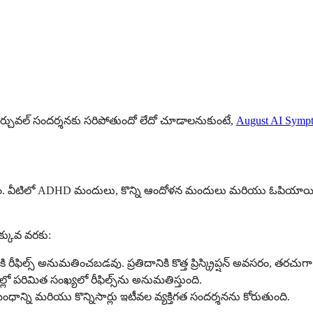
ఫిల్ వర్చువల్ సందర్శనకు సరిపోతుందో లేదో చూడాలనుకుంటే,
August AI Symp
ం. వీటిలో ADHD మందులు, కొన్ని ఆందోళన మందులు మరియు ఓపియాయిడ్ 
క్కువ వరకు:
ల్స్ అనుమతించబడవు. ప్రతిదానికి కొత్త ప్రిస్క్రిప్షన్ అవసరం, తరచుగా
పరిమిత సంఖ్యలో రీఫిల్స్‌ను అనుమతిస్తుంది.
న సంబంధాన్ని మరియు కొన్నిసార్లు ఇటీవల వ్యక్తిగత సందర్శనను కోరుతుంది.