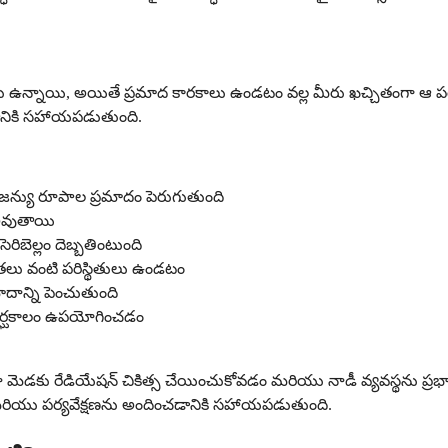
ఉన్నాయి, అయితే ప్రమాద కారకాలు ఉండటం వల్ల మీరు ఖచ్చితంగా ఆ పరిస్థి
టానికి సహాయపడుతుంది.
న్యు రూపాల ప్రమాదం పెరుగుతుంది
 అవుతాయి
రిబెల్లం దెబ్బతింటుంది
మతలు వంటి పరిస్థితులు ఉండటం
ాదాన్ని పెంచుతుంది
దీర్ఘకాలం ఉపయోగించడం
డకు రేడియేషన్ చికిత్స చేయించుకోవడం మరియు నాడీ వ్యవస్థను ప్రభావితం 
 మరియు పర్యవేక్షణను అందించడానికి సహాయపడుతుంది.