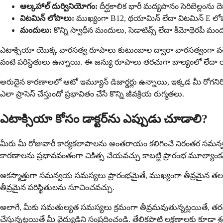
ఆల్కహాల్ దుర్వినియోగం:
దీర్ఘకాలిక భారీ మద్యపానం సెరిబెల్లంను దెబ
విటమిన్ లోపాలు:
ముఖ్యంగా B12, థయామిన్ లేదా విటమిన్ E లో
మందులు:
కొన్ని స్వాధీన మందులు, సెడాటివ్స్ లేదా కీమోథెరపీ మం
ఎటాక్సియా యొక్క వారసత్వ రూపాలు కుటుంబాల ద్వారా వారసత్వంగా వచ్చే జన
వంటి పరిస్థితులు ఉన్నాయి. ఈ జన్యు రూపాలు తరచుగా బాల్యంలో లేదా 
అరుదైన కారణాలలో ఆటో ఇమ్యూన్ డిజార్డర్లు ఉన్నాయి, ఇక్కడ మీ రోగని
ఎలా ప్రాసెస్ చేస్తుందో ప్రభావితం చేసే కొన్ని జీవక్రియ రుగ్మతలు.
ఎటాక్సియా కోసం డాక్టర్‌ను ఎప్పుడు చూడాలి?
మీరు మీ రోజువారీ కార్యకలాపాలను అంతరాయం కలిగించే నిరంతర సమన్వయ 
కారణాలను ప్రభావవంతంగా చికిత్స చేయవచ్చు కాబట్టి ప్రారంభ మూల్యాం
అకస్మాత్తుగా సమన్వయ సమస్యలు ప్రారంభమైతే, ముఖ్యంగా తీవ్రమైన తలనొప
తీవ్రమైన పరిస్థితులను సూచించవచ్చు.
అలాగే, మీకు సమతుల్యత సమస్యలు క్రమంగా తీవ్రమవుతున్నట్లయితే, తర
చేస్తున్నట్లయితే మీ వైద్యుడిని సంప్రదించండి. తేలికపాటి లక్షణాలకు కూడ