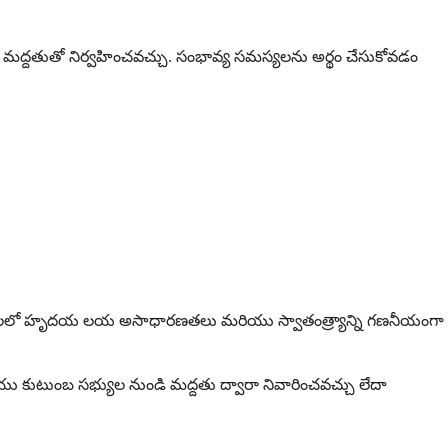
 మద్దతుతో నిర్వహించవచ్చు. సంభావ్య సమస్యలను అర్థం చేసుకోవడం
యు రూపాలలో హృదయ లయ అసాధారణతలు మరియు స్వాతంత్ర్యాన్ని గణనీయంగా
ియు కుటుంబ సభ్యుల నుండి మద్దతు ద్వారా నివారించవచ్చు లేదా