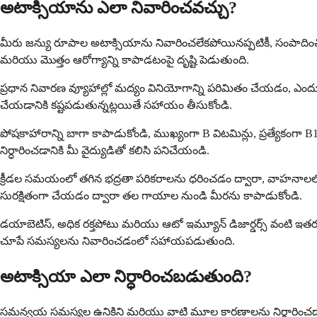
అటాక్సియాను ఎలా నివారించవచ్చు?
మీరు జన్యు రూపాల అటాక్సియాను నివారించలేకపోయినప్పటికీ, సంపాదించిన 
మరియు మొత్తం ఆరోగ్యాన్ని కాపాడటంపై దృష్టి పెడుతుంది.
ప్రధాన నివారణ వ్యూహాల్లో మద్యం వినియోగాన్ని పరిమితం చేయడం, ఎందుకం
చేయడానికి కష్టపడుతున్నట్లయితే సహాయం తీసుకోండి.
పోషకాహారాన్ని బాగా కాపాడుకోండి, ముఖ్యంగా B విటమిన్లు, ప్రత్యేకంగా
నిర్ధారించడానికి మీ వైద్యుడితో కలిసి పనిచేయండి.
క్రీడల సమయంలో తగిన భద్రతా పరికరాలను ధరించడం ద్వారా, వాహనాలలో
సురక్షితంగా చేయడం ద్వారా తల గాయాల నుండి మీరను కాపాడుకోండి.
డయాబెటిస్, అధిక రక్తపోటు మరియు ఆటో ఇమ్యూన్ డిజార్డర్స్ వంటి ఇతర
చూపే సమస్యలను నివారించడంలో సహాయపడుతుంది.
అటాక్సియా ఎలా నిర్ధారించబడుతుంది?
సమన్వయ సమస్యల ఉనికిని మరియు వాటి మూల కారణాలను నిర్ధారించడానికి