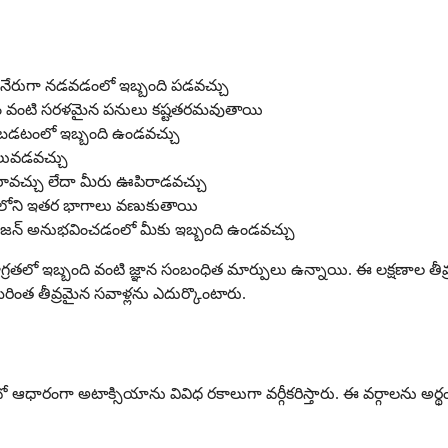
ా నేరుగా నడవడంలో ఇబ్బంది పడవచ్చు
తడం వంటి సరళమైన పనులు కష్టతరమవుతాయి
బడటంలో ఇబ్బంది ఉండవచ్చు
లువడవచ్చు
ు రావచ్చు లేదా మీరు ఊపిరాడవచ్చు
లోని ఇతర భాగాలు వణుకుతాయి
ిజన్ అనుభవించడంలో మీకు ఇబ్బంది ఉండవచ్చు
ఇబ్బంది వంటి జ్ఞాన సంబంధిత మార్పులు ఉన్నాయి. ఈ లక్షణాల తీవ్రత వ్
ంత తీవ్రమైన సవాళ్లను ఎదుర్కొంటారు.
ఆధారంగా అటాక్సియాను వివిధ రకాలుగా వర్గీకరిస్తారు. ఈ వర్గాలను అర్థ