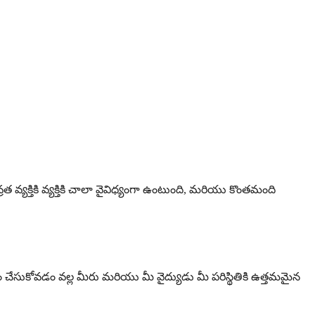
యక్తికి వ్యక్తికి చాలా వైవిధ్యంగా ఉంటుంది, మరియు కొంతమంది
ం చేసుకోవడం వల్ల మీరు మరియు మీ వైద్యుడు మీ పరిస్థితికి ఉత్తమమైన