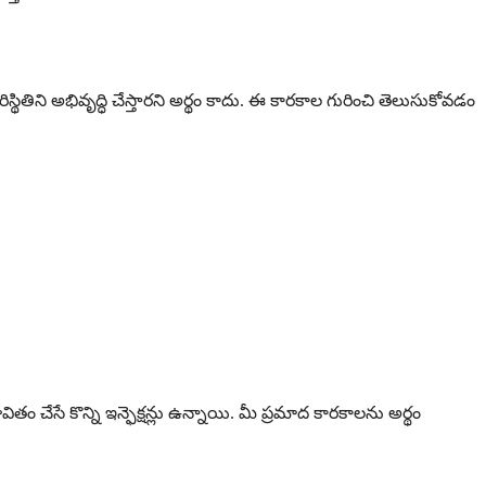
తిని అభివృద్ధి చేస్తారని అర్థం కాదు. ఈ కారకాల గురించి తెలుసుకోవడం
చేసే కొన్ని ఇన్ఫెక్షన్లు ఉన్నాయి. మీ ప్రమాద కారకాలను అర్థం