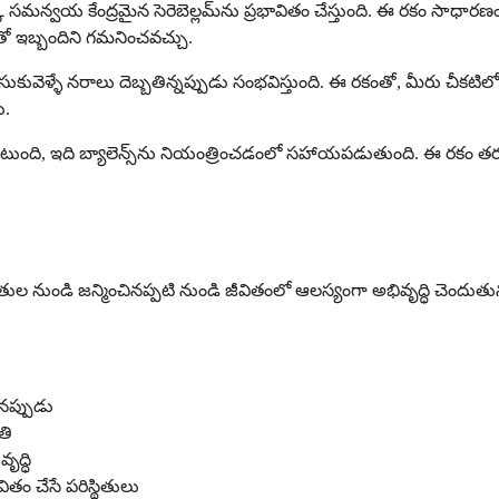
వయ కేంద్రమైన సెరెబెల్లమ్‌ను ప్రభావితం చేస్తుంది. ఈ రకం సాధారణం
తో ఇబ్బందిని గమనించవచ్చు.
కువెళ్ళే నరాలు దెబ్బతిన్నప్పుడు సంభవిస్తుంది. ఈ రకంతో, మీరు చీకటిల
ు.
ంటుంది, ఇది బ్యాలెన్స్‌ను నియంత్రించడంలో సహాయపడుతుంది. ఈ రకం త
్థితుల నుండి జన్మించినప్పటి నుండి జీవితంలో ఆలస్యంగా అభివృద్ధి చెందు
ినప్పుడు
తి
ృద్ధి
ితం చేసే పరిస్థితులు