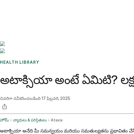
Benchmarks
Stories
FAQ
Sign up / Log in
HEALTH LIBRARY
అటాక్సియా అంటే ఏమిటి? లక్
చివరిగా నవీకరించబడింది
17 ఫిబ్రవరి, 2025
హోమ్
వ్యాధులు & పరిస్థితులు
Ataxia
అటాక్సియా అనేది మీ సమన్వయం మరియు సమతుల్యతను ప్రభావితం చేసే ఒక ప