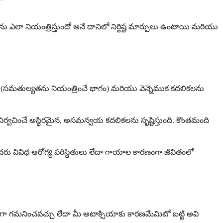
ు ఎలా నియంత్రిస్తుందో అనే దానిలో నిర్దిష్ట మార్పులు ఉంటాయి మరియు
బెల్లం (సమతుల్యతను నియంత్రించే భాగం) మరియు వెన్నెముక కదలికలను
్వచించే అస్థిరమైన, అసమన్వయ కదలికలను సృష్టిస్తుంది. కొంతమంది
ందరు వివిధ ఆరోగ్య పరిస్థితులు లేదా గాయాల కారణంగా జీవితంలో
ంగా గమనించవచ్చు లేదా మీ అటాక్సియాకు కారణమేమిటో బట్టి అవి