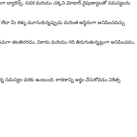
గా బ్యాలెన్స్, నడక మరియు చక్కని మోటార్ నైపుణ్యాలతో సమస్యలను
ో లేదా మీ కళ్ళు మూసుకున్నప్పుడు మరింత అస్థిరంగా అనిపించవచ్చు
రచుగా తలతిరగడం, వికారం మరియు గది తిరుగుతున్నట్లుగా అనిపించడం,
తున్న సమస్యల వరకు ఉంటుంది. కారణాన్ని అర్థం చేసుకోవడం చికిత్స