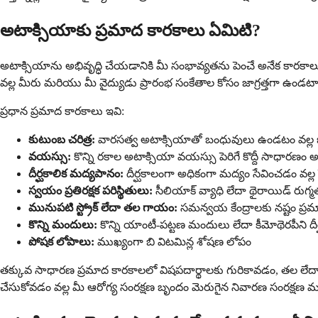
అటాక్సియాకు ప్రమాద కారకాలు ఏమిటి?
అటాక్సియాను అభివృద్ధి చేయడానికి మీ సంభావ్యతను పెంచే అనేక కారకాలు 
వల్ల మీరు మరియు మీ వైద్యుడు ప్రారంభ సంకేతాల కోసం జాగ్రత్తగా ఉండ
ప్రధాన ప్రమాద కారకాలు ఇవి:
కుటుంబ చరిత్ర:
వారసత్వ అటాక్సియాతో బంధువులు ఉండటం వల్ల జ
వయస్సు:
కొన్ని రకాల అటాక్సియా వయస్సు పెరిగే కొద్దీ సాధారణం
దీర్ఘకాలిక మద్యపానం:
దీర్ఘకాలంగా అధికంగా మద్యం సేవించడం వల్ల సె
స్వయం ప్రతిరక్షక పరిస్థితులు:
సీలియాక్ వ్యాధి లేదా థైరాయిడ్ రుగ్
మునుపటి స్ట్రోక్ లేదా తల గాయం:
సమన్వయ కేంద్రాలకు నష్టం ప్రమ
కొన్ని మందులు:
కొన్ని యాంటీ-పట్టణ మందులు లేదా కీమోథెరపీని 
పోషక లోపాలు:
ముఖ్యంగా బి విటమిన్ల శోషణ లోపం
తక్కువ సాధారణ ప్రమాద కారకాలలో విషపదార్థాలకు గురికావడం, తల లేదా మె
చేసుకోవడం వల్ల మీ ఆరోగ్య సంరక్షణ బృందం మెరుగైన నివారణ సంరక్షణ