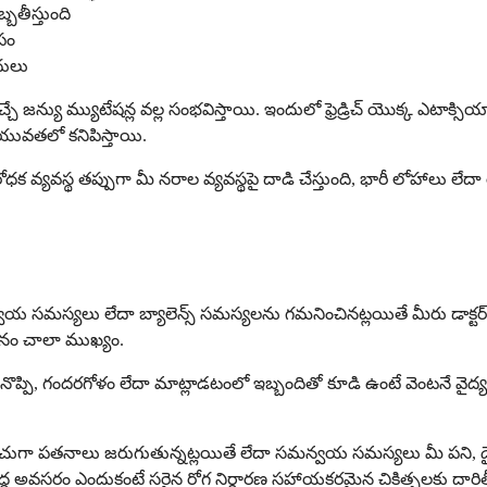
్బతీస్తుంది
పం
దులు
్యు మ్యుటేషన్ల వల్ల సంభవిస్తాయి. ఇందులో ఫ్రెడ్రిచ్ యొక్క ఎటాక్సియా,
యువతలో కనిపిస్తాయి.
రోధక వ్యవస్థ తప్పుగా మీ నరాల వ్యవస్థపై దాడి చేస్తుంది, భారీ లోహా
సమస్యలు లేదా బ్యాలెన్స్ సమస్యలను గమనించినట్లయితే మీరు డాక్టర్‌న
కనం చాలా ముఖ్యం.
్పి, గందరగోళం లేదా మాట్లాడటంలో ఇబ్బందితో కూడి ఉంటే వెంటనే వైద్య 
చుగా పతనాలు జరుగుతున్నట్లయితే లేదా సమన్వయ సమస్యలు మీ పని, డ్రై
ా శ్రద్ధ అవసరం ఎందుకంటే సరైన రోగ నిర్ధారణ సహాయకరమైన చికిత్సలకు దారితీ