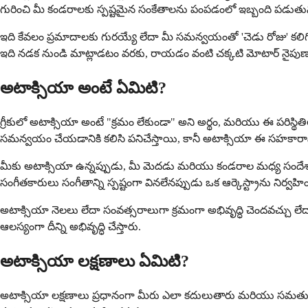
గురించి మీ కండరాలకు స్పష్టమైన సంకేతాలను పంపడంలో ఇబ్బంది పడుతున్
ఇది కేవలం ప్రమాదాలకు గురయ్యే లేదా మీ సమన్వయంతో 'చెడు రోజు' కలిగి
ఇది నడక నుండి మాట్లాడటం వరకు, రాయడం వంటి చక్కటి మోటార్ నైపుణ్యాల 
అటాక్సియా అంటే ఏమిటి?
గ్రీకులో అటాక్సియా అంటే "క్రమం లేకుండా" అని అర్థం, మరియు ఈ పరిస్థ
సమన్వయం చేయడానికి కలిసి పనిచేస్తాయి, కానీ అటాక్సియా ఈ సహకారాన్ని 
మీకు అటాక్సియా ఉన్నప్పుడు, మీ మెదడు మరియు కండరాల మధ్య సందేశాల
సంగీతకారులు సంగీతాన్ని స్పష్టంగా వినలేనప్పుడు ఒక ఆర్కెస్ట్రాను నిర్వహ
అటాక్సియా నెలలు లేదా సంవత్సరాలుగా క్రమంగా అభివృద్ధి చెందవచ్చు లేద
ఆలస్యంగా దీన్ని అభివృద్ధి చేస్తారు.
అటాక్సియా లక్షణాలు ఏమిటి?
అటాక్సియా లక్షణాలు ప్రధానంగా మీరు ఎలా కదులుతారు మరియు సమతుల్యత