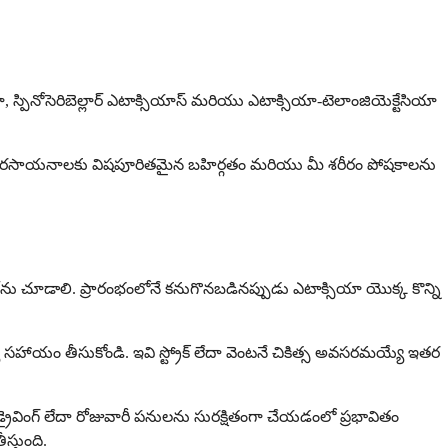
 స్పినోసెరిబెల్లార్ ఎటాక్సియాస్ మరియు ఎటాక్సియా-టెలాంజియెక్టేసియా
లు లేదా రసాయనాలకు విషపూరితమైన బహిర్గతం మరియు మీ శరీరం పోషకాలను
ు చూడాలి. ప్రారంభంలోనే కనుగొనబడినప్పుడు ఎటాక్సియా యొక్క కొన్ని
సహాయం తీసుకోండి. ఇవి స్ట్రోక్ లేదా వెంటనే చికిత్స అవసరమయ్యే ఇతర
వింగ్ లేదా రోజువారీ పనులను సురక్షితంగా చేయడంలో ప్రభావితం
స్తుంది.