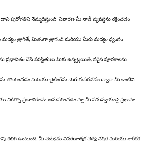
పురోగతిని నెమ్మదిస్తుంది. నివారణ మీ నాడీ వ్యవస్థను రక్షించడం
రు మద్యం త్రాగితే, మితంగా త్రాగండి మరియు మీరు మద్యం ధ్వంసం
 ప్రభావితం చేసే పరిస్థితులు మీకు ఉన్నట్లయితే, సరైన పూరకాలను
ను తొలగించడం మరియు లైటింగ్‌ను మెరుగుపరచడం ద్వారా మీ ఇంటిని
ియు చికిత్సా ప్రణాళికలను అనుసరించడం వల్ల మీ సమన్వయంపై ప్రభావం
కలిగి ఉంటుంది. మీ వైద్యుడు వివరణాత్మక వైద్య చరిత్ర మరియు శారీరక