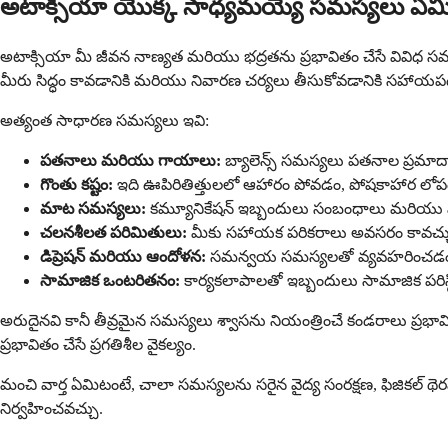
అటాక్సియా యొక్క సాధ్యమయ్యే సమస్యలు ఏమి
అటాక్సియా మీ జీవన నాణ్యత మరియు భద్రతను ప్రభావితం చేసే వివిధ స
మీరు సిద్ధం కావడానికి మరియు నివారణ చర్యలు తీసుకోవడానికి సహాయప
అత్యంత సాధారణ సమస్యలు ఇవి:
పతనాలు మరియు గాయాలు:
బ్యాలెన్స్ సమస్యలు పతనాల ప్రమాదాన
గొంతు కష్టం:
ఇది ఊపిరితిత్తులలో ఆహారం పోవడం, పోషకాహార లోపం
మాట సమస్యలు:
కమ్యూనికేషన్ ఇబ్బందులు సంబంధాలు మరియు పని
చలనశీలత పరిమితులు:
మీకు సహాయక పరికరాలు అవసరం కావచ్చు ల
డిప్రెషన్ మరియు ఆందోళన:
సమన్వయ సమస్యలతో వ్యవహరించడం మానస
సామాజిక ఒంటరితనం:
కార్యకలాపాలతో ఇబ్బందులు సామాజిక పరిస్
అరుదైనవి కానీ తీవ్రమైన సమస్యలు శ్వాసను నియంత్రించే కండరాలు ప్
ప్రభావితం చేసే ప్రగతిశీల వైకల్యం.
మంచి వార్త ఏమిటంటే, చాలా సమస్యలను సరైన వైద్య సంరక్షణ, ఫిజికల్ థ
నిర్వహించవచ్చు.