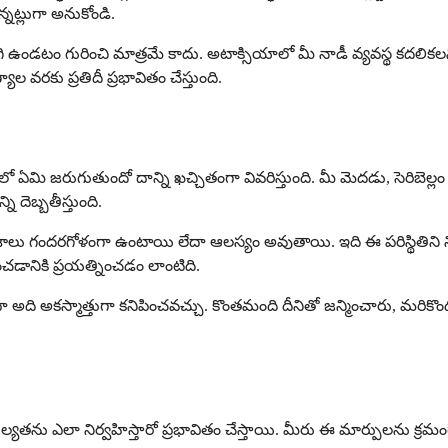
నట్లుగా అనుకోండి.
 ఉండటం గురించి మాత్రమే కాదు. అటాక్సియాలో మీ నాడీ వ్యవస్థ కదలికలన
వరకు ప్రతిదీ ప్రభావితం చేస్తుంది.
ితిలో ఏమి జరుగుతుందో దాన్ని ఖచ్చితంగా వివరిస్తుంది. మీ మెదడు, సెరి
దెబ్బతీస్తుంది.
ు గందరగోళంగా ఉంటాయి లేదా ఆలస్యం అవుతాయి. ఇది ఈ పరిస్థితిని నిర
ించడానికి ప్రయత్నించడం లాంటిది.
ా అది అకస్మాత్తుగా కనిపించవచ్చు. కొంతమంది దీనితో జన్మించారు, మరికొ
ను ఎలా నిర్వహిస్తారో ప్రభావితం చేస్తాయి. మీరు ఈ మార్పులను క్రమ