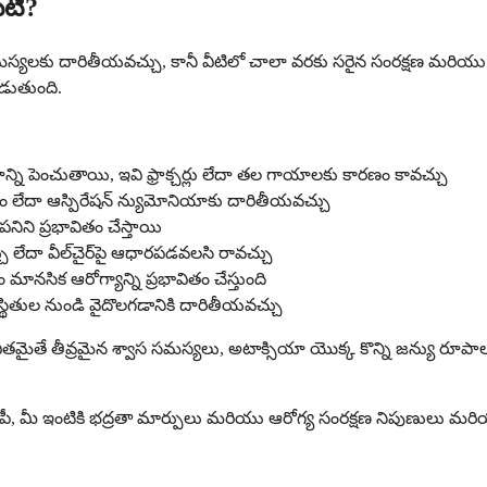
టి?
మస్యలకు దారితీయవచ్చు, కానీ వీటిలో చాలా వరకు సరైన సంరక్షణ మరియు
డుతుంది.
్ని పెంచుతాయి, ఇవి ఫ్రాక్చర్లు లేదా తల గాయాలకు కారణం కావచ్చు
 లేదా ఆస్పిరేషన్ న్యుమోనియాకు దారితీయవచ్చు
ని ప్రభావితం చేస్తాయి
ేదా వీల్‌చైర్‌పై ఆధారపడవలసి రావచ్చు
ిక ఆరోగ్యాన్ని ప్రభావితం చేస్తుంది
థితుల నుండి వైదొలగడానికి దారితీయవచ్చు
రభావితమైతే తీవ్రమైన శ్వాస సమస్యలు, అటాక్సియా యొక్క కొన్ని జన్
ెరపీ, మీ ఇంటికి భద్రతా మార్పులు మరియు ఆరోగ్య సంరక్షణ నిపుణులు మర