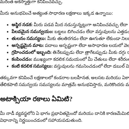
మరింత అకస్మాత్తుగా కనిపించవచ్చు.
మీరు అనుభవించే అత్యంత సాధారణ లక్షణాలు ఇక్కడ ఉన్నాయి:
అస్థిర నడక:
మీరు పడవ మీద నడుస్తున్నట్లుగా అనిపించవచ్చు లేద
పేలవమైన సమన్వయం:
బట్టలు బిగించడం లేదా వస్తువులను ఎత్
తులనం సమస్యలు:
మీకు తలతిరగడం లేదా ఊగుతూ లేకుండా నిల
అస్పష్టమైన మాట:
పదాలు అస్పష్టంగా లేదా అసాధారణ లయలో వె
గ్రహించడంలో ఇబ్బంది:
తినేటప్పుడు లేదా త్రాగేటప్పుడు మీకు దగ్గ
కంపించడం:
ముఖ్యంగా కదలిక సమయంలో మీ చేతులు లేదా శరీరం
కంటి కదలిక సమస్యలు:
వస్తువులను గమనించడంలో లేదా డబుల్ వ
తక్కువగా కనిపించే లక్షణాలలో కండరాల బలహీనత, అలసట మరియు ఏకాగ్రతలో 
తేలికపాటి సమన్వయ సమస్యలను మాత్రమే అనుభవిస్తారు, మరికొందరు మరి
అటాక్సియా రకాలు ఏమిటి?
మీ నాడీ వ్యవస్థలోని ఏ భాగం ప్రభావితమైందో మరియు దానికి కారణమేమిటో 
విధానాన్ని నిర్ణయించడంలో సహాయపడుతుంది.