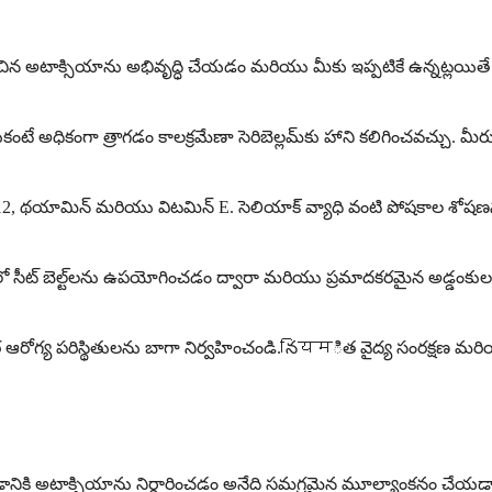
అటాక్సియాను అభివృద్ధి చేయడం మరియు మీకు ఇప్పటికే ఉన్నట్లయితే దాని 
టే అధికంగా త్రాగడం కాలక్రమేణా సెరిబెల్లమ్‌కు హాని కలిగించవచ్చు. మీ
 B12, థయామిన్ మరియు విటమిన్ E. సెలియాక్ వ్యాధి వంటి పోషకాల శోషణను
 సీట్ బెల్ట్‌లను ఉపయోగించడం ద్వారా మరియు ప్రమాదకరమైన అడ్డంకుల
 ఆరోగ్య పరిస్థితులను బాగా నిర్వహించండి. నियमిత వైద్య సంరక్షణ మర
 అటాక్సియాను నిర్ధారించడం అనేది సమగ్రమైన మూల్యాంకనం చేయడాన్ని 