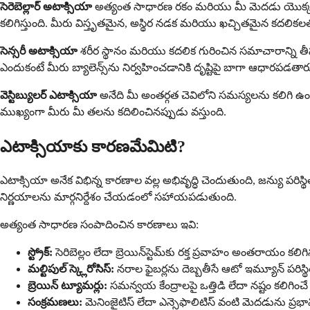
సెరెబెల్లార్ అటాక్సియా
అత్యంత సాధారణ రకం మరియు మీ మెదడు యొక్క సమన్
కలిగిస్తుంది. మీరు విస్తృతమైన, అస్థిర నడక మరియు ఖచ్చితమైన కదలికల
సెన్సరీ అటాక్సియా
శరీర స్థానం మరియు కదలిక గురించిన సమాచారాన్ని తీసు
ఎందుకంటే మీరు బ్యాలెన్స్‌ను నిర్వహించడానికి దృష్టిపై బాగా ఆధారపడతార
వెస్టిబ్యులర్ ఎటాక్సియా
అనేది మీ అంతర్గత చెవిలోని సమస్యలను కలిగి ఉ
ముఖ్యంగా మీరు మీ తలను కదిలించినప్పుడు వస్తుంది.
ఎటాక్సియాకు కారణమేమిటి?
ఎటాక్సియా అనేక విభిన్న కారణాల వల్ల అభివృద్ధి చెందుతుంది, జన్యు పరిస
నిర్ణయాలను మార్గనిర్దేశం చేయడంలో సహాయపడుతుంది.
అత్యంత సాధారణ సంపాదించిన కారణాలు ఇవి:
స్ట్రోక్:
సెరిబెల్లం లేదా బ్రెయిన్‌స్టెమ్‌కు రక్త ప్రవాహం అంతరాయం కలిగ
మల్టిపుల్ స్క్లెరోసిస్:
నరాల ఫైబర్లను దెబ్బతీసే ఆటో ఇమ్యూన్ పరిస్థి
బ్రెయిన్ ట్యూమర్లు:
సమన్వయ కేంద్రాలపై ఒత్తిడి లేదా నష్టం కలిగించే వ
సంక్రమణలు:
మెనింజైటిస్ లేదా ఎన్సెఫాలిటిస్ వంటి మెదడును ప్రభావ