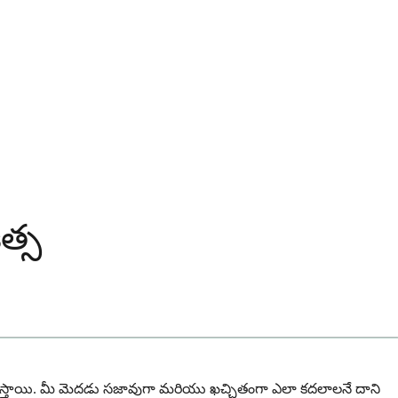
త్స
నిపిస్తాయి. మీ మెదడు సజావుగా మరియు ఖచ్చితంగా ఎలా కదలాలనే దాని