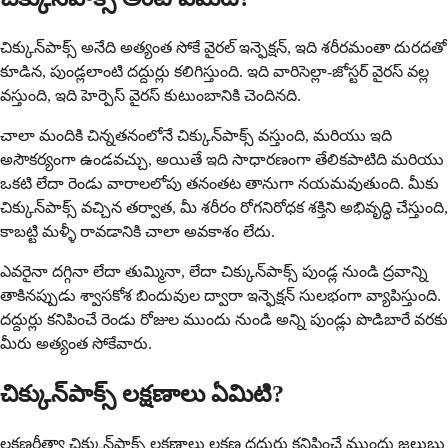
చిక్కున్‌పాక్స్ అనేది అత్యంత సోకే వైరల్ ఇన్ఫెక్షన్, ఇది శరీరమంతా దురదతో
కూడిన, పుండ్లలాంటి దద్దుర్లు కలిగిస్తుంది. ఇది వారిసెల్లా-జోస్టర్ వైరస్ వల్ల
వస్తుంది, ఇది హెర్పెస్ వైరస్ కుటుంబానికి చెందినది.
చాలా మందికి చిన్నతనంలోనే చిక్కున్‌పాక్స్ వస్తుంది, మరియు ఇది
అసౌకర్యంగా ఉండవచ్చు, అయితే ఇది సాధారణంగా తేలికపాటిది మరియు
ఒకటి లేదా రెండు వారాలలోపు తనంతట తానుగా నయమవుతుంది. మీకు
చిక్కున్‌పాక్స్ వచ్చిన తర్వాత, మీ శరీరం రోగనిరోధక శక్తిని అభివృద్ధి చేస్తుంది,
కాబట్టి మళ్ళీ రావడానికి చాలా అవకాశం లేదు.
ఎవరైనా దగ్గినా లేదా తుమ్మినా, లేదా చిక్కున్‌పాక్స్ పుండ్ల నుండి ద్రవాన్ని
తాకినప్పుడు శ్వాసకోశ బిందువుల ద్వారా ఇన్ఫెక్షన్ సులభంగా వ్యాపిస్తుంది.
దద్దుర్లు కనిపించే రెండు రోజుల ముందు నుండి అన్ని పుండ్లు పొడిబారే వరకు
మీరు అత్యంత సోకేవారు.
చిక్కున్‌పాక్స్ లక్షణాలు ఏమిటి?
లక్షణరీత్యా చిక్కున్‌పాక్స్ లక్షణాలు లక్షణ దద్దుర్లు కనిపించే ముందు జలుబు