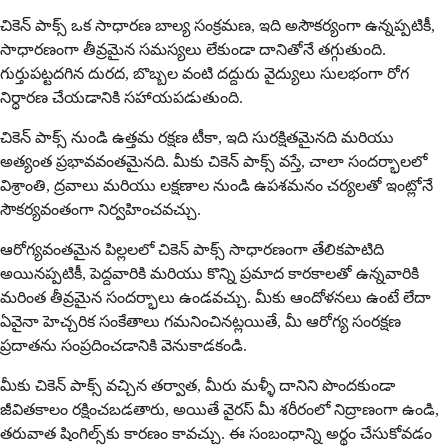
చికెన్ పాక్స్ ఒక సాధారణ బాల్య సంక్రమణ, ఇది అసౌకర్యంగా ఉన్నప్పటికీ,
సాధారణంగా తీవ్రమైన సమస్యలు లేకుండా దానితోనే తగ్గుతుంది.
గుర్తుపట్టదగిన దురద, బొబ్బల వంటి దద్దురు వైద్యులు సులభంగా రోగ
నిర్ధారణ చేయడానికి సహాయపడుతుంది.
చికెన్ పాక్స్ నుండి ఉత్తమ రక్షణ టీకా, ఇది సురక్షితమైనది మరియు
అత్యంత ప్రభావవంతమైనది. మీకు చికెన్ పాక్స్ వస్తే, చాలా సందర్భాలలో
విశ్రాంతి, ద్రవాలు మరియు లక్షణాల నుండి ఉపశమనం చర్యలతో ఇంట్లోనే
సౌకర్యవంతంగా నిర్వహించవచ్చు.
ఆరోగ్యవంతమైన పిల్లలలో చికెన్ పాక్స్ సాధారణంగా తేలికపాటిది
అయినప్పటికీ, పెద్దవారికి మరియు కొన్ని ప్రమాద కారకాలతో ఉన్నవారికి
మరింత తీవ్రమైన సందర్భాలు ఉండవచ్చు. మీకు ఆందోళనలు ఉంటే లేదా
ఏవైనా హెచ్చరిక సంకేతాలు గమనించినట్లయితే, మీ ఆరోగ్య సంరక్షణ
ప్రదాతను సంప్రదించడానికి వెనుకాడకండి.
మీకు చికెన్ పాక్స్ వచ్చిన తర్వాత, మీరు మళ్ళీ దానిని పొందకుండా
జీవితకాలం రక్షించబడతారు, అయితే వైరస్ మీ శరీరంలో నిద్రాణంగా ఉండి,
తరువాత షింగిల్స్‌కు కారణం కావచ్చు. ఈ సంబంధాన్ని అర్థం చేసుకోవడం