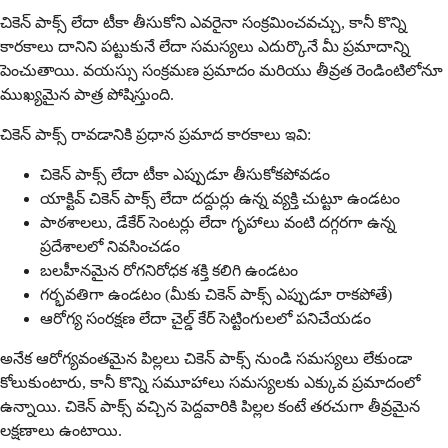
చికెన్ పాక్స్ లేదా టీకా తీసుకోని ఎవరైనా సంక్రమించవచ్చు, కానీ కొన్ని
కారకాలు దానిని పట్టుకునే లేదా సమస్యలు ఎదుర్కొనే మీ ప్రమాదాన్ని
పెంచుతాయి. వయస్సు సంక్రమణ ప్రమాదం మరియు తీవ్రత రెండింటిలోనూ
ముఖ్యమైన పాత్ర పోషిస్తుంది.
చికెన్ పాక్స్ రావడానికి ప్రధాన ప్రమాద కారకాలు ఇవి:
చికెన్ పాక్స్ లేదా టీకా ఎప్పుడూ తీసుకోకపోవడం
యాక్టివ్ చికెన్ పాక్స్ లేదా దద్దుర్లు ఉన్న వ్యక్తి చుట్టూ ఉండటం
పాఠశాలలు, డేకేర్ సెంటర్లు లేదా గృహాలు వంటి దగ్గరగా ఉన్న
ప్రదేశాలలో నివసించడం
బలహీనమైన రోగనిరోధక శక్తి కలిగి ఉండటం
గర్భవతిగా ఉండటం (మీకు చికెన్ పాక్స్ ఎప్పుడూ రాకపోతే)
ఆరోగ్య సంరక్షణ లేదా చైల్డ్ కేర్ సెట్టింగులలో పనిచేయడం
అనేక ఆరోగ్యవంతమైన పిల్లలు చికెన్ పాక్స్ నుండి సమస్యలు లేకుండా
కోలుకుంటారు, కానీ కొన్ని సమూహాలు సమస్యలకు ఎక్కువ ప్రమాదంలో
ఉన్నాయి. చికెన్ పాక్స్ వచ్చిన పెద్దవారికి పిల్లల కంటే తరచుగా తీవ్రమైన
లక్షణాలు ఉంటాయి.