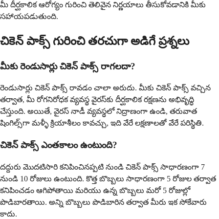
మీ దీర్ఘకాలిక ఆరోగ్యం గురించి తెలివైన నిర్ణయాలు తీసుకోవడానికి మీకు
సహాయపడుతుంది.
చికెన్ పాక్స్ గురించి తరచుగా అడిగే ప్రశ్నలు
మీకు రెండుసార్లు చికెన్ పాక్స్ రాగలదా?
రెండుసార్లు చికెన్ పాక్స్ రావడం చాలా అరుదు. మీకు చికెన్ పాక్స్ వచ్చిన
తర్వాత, మీ రోగనిరోధక వ్యవస్థ వైరస్‌కు దీర్ఘకాలిక రక్షణను అభివృద్ధి
చేస్తుంది. అయితే, వైరస్ నాడీ వ్యవస్థలో నిద్రాణంగా ఉండి, తరువాత
షింగిల్స్‌గా మళ్ళీ క్రియాశీలం కావచ్చు, ఇది వేరే లక్షణాలతో వేరే పరిస్థితి.
చికెన్ పాక్స్ ఎంతకాలం ఉంటుంది?
దద్దురు మొదటిసారి కనిపించినప్పటి నుండి చికెన్ పాక్స్ సాధారణంగా 7
నుండి 10 రోజులు ఉంటుంది. కొత్త బొబ్బలు సాధారణంగా 5 రోజుల తర్వాత
కనిపించడం ఆగిపోతాయి మరియు ఉన్న బొబ్బలు మరో 5 రోజుల్లో
పొడిబారతాయి. అన్ని బొబ్బలు పొడిబారిన తర్వాత మీరు ఇక సోకేవారు
కాదు.