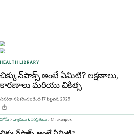
Benchmarks
Stories
FAQ
Sign up / Log in
HEALTH LIBRARY
చిక్కున్‌పాక్స్ అంటే ఏమిటి? లక్షణాలు,
కారణాలు మరియు చికిత్స
చివరిగా నవీకరించబడింది
17 ఫిబ్రవరి, 2025
హోమ్
వ్యాధులు & పరిస్థితులు
Chickenpox
చిక్కున్‌పాక్స్ అంటే ఏమిటి?