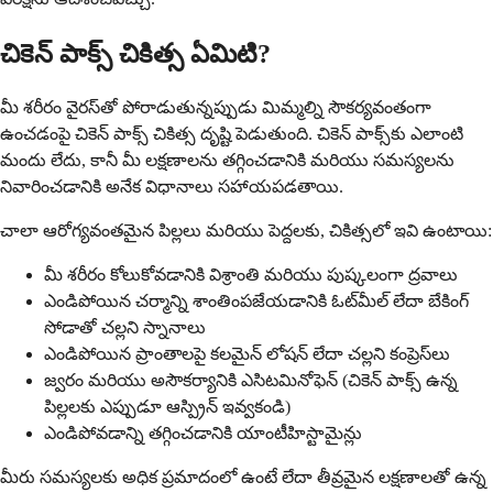
చికెన్ పాక్స్ చికిత్స ఏమిటి?
మీ శరీరం వైరస్‌తో పోరాడుతున్నప్పుడు మిమ్మల్ని సౌకర్యవంతంగా
ఉంచడంపై చికెన్ పాక్స్ చికిత్స దృష్టి పెడుతుంది. చికెన్ పాక్స్‌కు ఎలాంటి
మందు లేదు, కానీ మీ లక్షణాలను తగ్గించడానికి మరియు సమస్యలను
నివారించడానికి అనేక విధానాలు సహాయపడతాయి.
చాలా ఆరోగ్యవంతమైన పిల్లలు మరియు పెద్దలకు, చికిత్సలో ఇవి ఉంటాయి:
మీ శరీరం కోలుకోవడానికి విశ్రాంతి మరియు పుష్కలంగా ద్రవాలు
ఎండిపోయిన చర్మాన్ని శాంతింపజేయడానికి ఓట్‌మీల్ లేదా బేకింగ్
సోడాతో చల్లని స్నానాలు
ఎండిపోయిన ప్రాంతాలపై కలమైన్ లోషన్ లేదా చల్లని కంప్రెస్‌లు
జ్వరం మరియు అసౌకర్యానికి ఎసిటమినోఫెన్ (చికెన్ పాక్స్ ఉన్న
పిల్లలకు ఎప్పుడూ ఆస్ప్రిన్ ఇవ్వకండి)
ఎండిపోవడాన్ని తగ్గించడానికి యాంటీహిస్టామైన్లు
మీరు సమస్యలకు అధిక ప్రమాదంలో ఉంటే లేదా తీవ్రమైన లక్షణాలతో ఉన్న