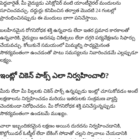
పెద్దవారైతే, మీ వైద్యుడు ఎసిక్లోవిర్ వంటి యాంటీవైరల్ మందులను
సూచించవచ్చు. దద్దుర్లు కనిపించిన తర్వాత మొదటి 24 గంటల్లో
ప్రారంభించినప్పుడు ఈ మందులు బాగా పనిచేస్తాయి.
బలహీనమైన రోగనిరోధక శక్తి ఉన్నవారు లేదా ఇతర ప్రమాద కారకాలతో
ఉన్నవారికి, వైద్యులు అదనపు చికిత్సలు లేదా దగ్గరి పర్యవేక్షణను సిఫార్సు
చేయవచ్చు. కోలుకునే సమయంలో మిమ్మల్ని సాధ్యమైనంత
సౌకర్యవంతంగా ఉంచడంతో పాటు సమస్యలను నివారించడమే ఎల్లప్పుడూ
లక్ష్యం.
ఇంట్లో చికెన్ పాక్స్ ఎలా నిర్వహించాలి?
మీరు లేదా మీ పిల్లలకు చికెన్ పాక్స్ ఉన్నప్పుడు ఇంట్లో చూసుకోవడం అంటే
లక్షణాలను నిర్వహించడం మరియు ఇతరులకు సంక్రమణ వ్యాప్తి
చెందకుండా నిరోధించడం. మీ రోగనిరోధక శక్తి పనిచేస్తున్నప్పుడు
సౌకర్యవంతంగా ఉండటమే ముఖ్యం.
చాలా ఇబ్బందికరమైన లక్షణం అయిన దురదను నిర్వహించడానికి,
కొల్లోయిడల్ ఓట్మీల్ లేదా బేకింగ్ సోడాతో చల్లని స్నానాలు చేయడానికి