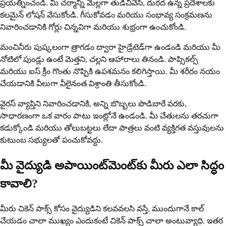
ప్రయత్నించండి. మీ చర్మాన్ని మెల్లగా తుడిచివేసి, దురద ఉన్న ప్రదేశాలకు
కలమైన్ లోషన్ వేసుకోండి. గీసుకోవడం మరియు సంభావ్య సంక్రమణను
నివారించడానికి గోర్లు చిన్నవిగా మరియు శుభ్రంగా ఉంచుకోండి.
మంచినీరు పుష్కలంగా త్రాగడం ద్వారా హైడ్రేటెడ్‌గా ఉండండి మరియు మీ
నోటిలో పుండ్లు ఉంటే మెత్తని, చల్లని ఆహారాలు తినండి. పాప్సికల్స్
మరియు ఐస్ క్రీం గొంతు నొప్పికి ఉపశమనం కలిగిస్తాయి. మీ శరీరం నయం
చేయడానికి వీలుగా వీలైనంత విశ్రాంతి తీసుకోండి.
వైరస్ వ్యాప్తిని నివారించడానికి, అన్ని బొబ్బలు పొడిబారే వరకు,
సాధారణంగా ఒక వారం పాటు ఇంట్లోనే ఉండండి. మీ చేతులను తరచుగా
కడుక్కోండి మరియు తోలుబట్టలు లేదా పాత్రలు వంటి వ్యక్తిగత వస్తువులను
కుటుంబ సభ్యులతో పంచుకోవద్దు.
మీ వైద్యుడి అపాయింట్‌మెంట్‌కు మీరు ఎలా సిద్ధం
కావాలి?
మీరు చికెన్ పాక్స్ కోసం వైద్యుడిని కలవవలసి వస్తే, ముందుగానే కాల్
చేయడం చాలా ముఖ్యం ఎందుకంటే చికెన్ పాక్స్ చాలా అంటువ్యాధి. ఇతర