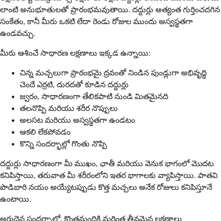
లాంటి అనుభూతులతో ప్రారంభమవుతాయి. దద్దుర్లు అత్యంత గుర్తించదగిన
సంకేతం, కానీ మీరు ఒకటి లేదా రెండు రోజుల ముందు అస్వస్థతగా
ఉండవచ్చు.
మీరు ఆశించే సాధారణ లక్షణాలు ఇక్కడ ఉన్నాయి:
చిన్న మచ్చలుగా ప్రారంభమై ద్రవంతో నిండిన పుండ్లుగా అభివృద్ధి
చెందే ఎర్రటి, దురదతో కూడిన దద్దుర్లు
జ్వరం, సాధారణంగా తేలికపాటి నుండి మితమైనది
తలనొప్పి మరియు శరీర నొప్పులు
అలసట మరియు అస్వస్థతగా ఉండటం
ఆకలి లేకపోవడం
కొన్ని సందర్భాల్లో గొంతు నొప్పి
దద్దుర్లు సాధారణంగా మీ ముఖం, ఛాతీ మరియు వెనుక భాగంలో మొదట
కనిపిస్తాయి, తరువాత మీ శరీరంలోని ఇతర భాగాలకు వ్యాపిస్తాయి. పాతవి
పొడిబారి నయం అయ్యేటప్పుడు కొత్త మచ్చలు అనేక రోజులు కనిపిస్తూనే
ఉంటాయి.
అరుదైన సందర్భాల్లో, కొంతమందికి మరింత తీవ్రమైన లక్షణాలు