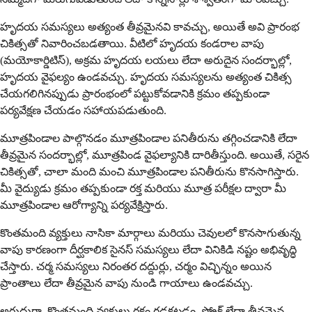
హృదయ సమస్యలు అత్యంత తీవ్రమైనవి కావచ్చు, అయితే అవి ప్రారంభ
చికిత్సతో నివారించబడతాయి. వీటిలో హృదయ కండరాల వాపు
(మయోకార్డిటిస్), అక్రమ హృదయ లయలు లేదా అరుదైన సందర్భాల్లో,
హృదయ వైఫల్యం ఉండవచ్చు. హృదయ సమస్యలను అత్యంత చికిత్స
చేయగలిగినప్పుడు ప్రారంభంలో పట్టుకోవడానికి క్రమం తప్పకుండా
పర్యవేక్షణ చేయడం సహాయపడుతుంది.
మూత్రపిండాల పాల్గొనడం మూత్రపిండాల పనితీరును తగ్గించడానికి లేదా
తీవ్రమైన సందర్భాల్లో, మూత్రపిండ వైఫల్యానికి దారితీస్తుంది. అయితే, సరైన
చికిత్సతో, చాలా మంది మంచి మూత్రపిండాల పనితీరును కొనసాగిస్తారు.
మీ వైద్యుడు క్రమం తప్పకుండా రక్త మరియు మూత్ర పరీక్షల ద్వారా మీ
మూత్రపిండాల ఆరోగ్యాన్ని పర్యవేక్షిస్తారు.
కొంతమంది వ్యక్తులు నాసికా మార్గాలు మరియు చెవులలో కొనసాగుతున్న
వాపు కారణంగా దీర్ఘకాలిక సైనస్ సమస్యలు లేదా వినికిడి నష్టం అభివృద్ధి
చేస్తారు. చర్మ సమస్యలు నిరంతర దద్దుర్లు, చర్మం విచ్ఛిన్నం అయిన
ప్రాంతాలు లేదా తీవ్రమైన వాపు నుండి గాయాలు ఉండవచ్చు.
అరుదుగా, కొంతమంది వ్యక్తులు రక్తం గడ్డకట్టడం, స్ట్రోక్ లేదా తీవ్రమైన