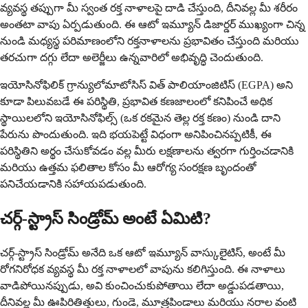
వ్యవస్థ తప్పుగా మీ స్వంత రక్త నాళాలపై దాడి చేస్తుంది, దీనివల్ల మీ శరీరం
అంతటా వాపు ఏర్పడుతుంది. ఈ ఆటో ఇమ్యూన్ డిజార్డర్ ముఖ్యంగా చిన్న
నుండి మధ్యస్థ పరిమాణంలోని రక్తనాళాలను ప్రభావితం చేస్తుంది మరియు
తరచుగా దగ్గు లేదా అలెర్జీలు ఉన్నవారిలో అభివృద్ధి చెందుతుంది.
ఇయోసినోఫిలిక్ గ్రాన్యులోమాటోసిస్ విత్ పాలియాంజిటిస్ (EGPA) అని
కూడా పిలువబడే ఈ పరిస్థితి, ప్రభావిత కణజాలంలో కనిపించే అధిక
స్థాయిలలోని ఇయోసినోఫిల్స్ (ఒక రకమైన తెల్ల రక్త కణం) నుండి దాని
పేరును పొందుతుంది. ఇది భయపెట్టే విధంగా అనిపించినప్పటికీ, ఈ
పరిస్థితిని అర్థం చేసుకోవడం వల్ల మీరు లక్షణాలను త్వరగా గుర్తించడానికి
మరియు ఉత్తమ ఫలితాల కోసం మీ ఆరోగ్య సంరక్షణ బృందంతో
పనిచేయడానికి సహాయపడుతుంది.
చర్గ్-స్ట్రాస్ సిండ్రోమ్ అంటే ఏమిటి?
చర్గ్-స్ట్రాస్ సిండ్రోమ్ అనేది ఒక ఆటో ఇమ్యూన్ వాస్కులైటిస్, అంటే మీ
రోగనిరోధక వ్యవస్థ మీ రక్త నాళాలలో వాపును కలిగిస్తుంది. ఈ నాళాలు
వాడిపోయినప్పుడు, అవి కుంచించుకుపోతాయి లేదా అడ్డుపడతాయి,
దీనివల్ల మీ ఊపిరితిత్తులు, గుండె, మూత్రపిండాలు మరియు నరాల వంటి