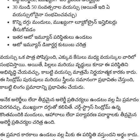
30 నుండి 50 సంవత్సరాల వయస్సు (అయితే ఇది ఏ
వయస్సులోనైనా సంభవించవచ్చు)
కొన్ని దగ్గు మందులు, ముఖ్యంగా ల్యూకోట్రైన్ ఇన్హిబిటర్లు
తీసుకోవడం
ఇతర ఆటో ఇమ్యూన్ పరిస్థితులు ఉండటం
ఆటో ఇమ్యూన్ డిజార్డర్ల కుటుంబ చరిత్ర
వయస్సు ఒక పాత్ర పోషిస్తుంది, ఎక్కువ కేసులు మధ్య వయస్కుల వారిలో
సంభవిస్తాయి. అయితే, పిల్లలు మరియు వృద్ధులు కూడా ఈ పరిస్థితిని
అభివృద్ధి చేయవచ్చు, కాబట్టి వయస్సు మాత్రమే నిర్ణయాత్మక కారకం కాదు.
ఈ సిండ్రోమ్ పురుషులు మరియు స్త్రీలను సమానంగా ప్రభావితం చేస్తుంది,
కాబట్టి లింగం ప్రమాదాన్ని ప్రభావితం చేయదు.
అనేక అలెర్జీలు లేదా తీవ్రమైన అలెర్జీ ప్రతిచర్యలు ఉండటం వల్ల మీ ప్రమాదం
పెరగవచ్చు, ముఖ్యంగా దగ్గుతో కలిపితే. చర్గ్-స్ట్రాస్ సిండ్రోమ్ ఉన్న
కొంతమందికి మందులు, ఆహారాలు లేదా పర్యావరణ పదార్థాలకు తీవ్రమైన
అలెర్జీ ప్రతిచర్యల చరిత్ర ఉంది.
ఈ ప్రమాద కారకాలు ఉండటం వల్ల మీకు ఈ పరిస్థితి వస్తుందని అర్థం కాదు.