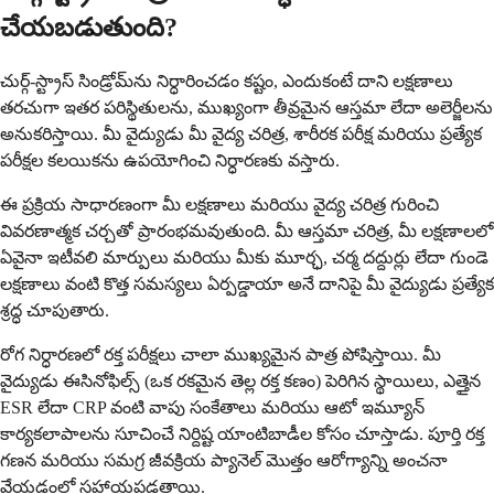
చేయబడుతుంది?
చుర్గ్-స్ట్రాస్ సిండ్రోమ్‌ను నిర్ధారించడం కష్టం, ఎందుకంటే దాని లక్షణాలు
తరచుగా ఇతర పరిస్థితులను, ముఖ్యంగా తీవ్రమైన ఆస్తమా లేదా అలెర్జీలను
అనుకరిస్తాయి. మీ వైద్యుడు మీ వైద్య చరిత్ర, శారీరక పరీక్ష మరియు ప్రత్యేక
పరీక్షల కలయికను ఉపయోగించి నిర్ధారణకు వస్తారు.
ఈ ప్రక్రియ సాధారణంగా మీ లక్షణాలు మరియు వైద్య చరిత్ర గురించి
వివరణాత్మక చర్చతో ప్రారంభమవుతుంది. మీ ఆస్తమా చరిత్ర, మీ లక్షణాలలో
ఏవైనా ఇటీవలి మార్పులు మరియు మీకు మూర్ఛ, చర్మ దద్దుర్లు లేదా గుండె
లక్షణాలు వంటి కొత్త సమస్యలు ఏర్పడ్డాయా అనే దానిపై మీ వైద్యుడు ప్రత్యేక
శ్రద్ధ చూపుతారు.
రోగ నిర్ధారణలో రక్త పరీక్షలు చాలా ముఖ్యమైన పాత్ర పోషిస్తాయి. మీ
వైద్యుడు ఈసినోఫిల్స్ (ఒక రకమైన తెల్ల రక్త కణం) పెరిగిన స్థాయిలు, ఎత్తైన
ESR లేదా CRP వంటి వాపు సంకేతాలు మరియు ఆటో ఇమ్యూన్
కార్యకలాపాలను సూచించే నిర్దిష్ట యాంటిబాడీల కోసం చూస్తాడు. పూర్తి రక్త
గణన మరియు సమగ్ర జీవక్రియ ప్యానెల్ మొత్తం ఆరోగ్యాన్ని అంచనా
వేయడంలో సహాయపడతాయి.