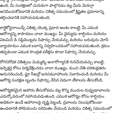
ఉంది. మీ సంరక్షణలో చురుకుగా పాల్గొనడం వల్ల మీరు మెరుగ్గా
అనిపించుకోవడానికి మరియు చికిత్స సమయంలో క్లిష్టతల ప్రమాదాన్ని
తగ్గించడానికి సహాయపడుతుంది.
కార్టికోస్టెరాయిడ్స్ చికిత్స యొక్క ప్రధాన అంశం కాబట్టి, మీ ఎముక
ఆరోగ్యాన్ని కాపాడటం చాలా ముఖ్యం. మీ వైద్యుడు కాల్షియం మరియు
విటమిన్ డి సప్లిమెంట్లను సిఫార్సు చేయవచ్చు మరియు బరువును మోసే
వ్యాయామం ఎముక బలాన్ని నిర్వహించడంలో సహాయపడుతుంది. క్రమం
తప్పకుండా ఎముక సాంద్రత పరీక్షను కూడా సిఫార్సు చేయవచ్చు.
రోగనిరోధక చికిత్సలు మిమ్మల్ని అనారోగ్యానికి గురిచేయవచ్చు కాబట్టి,
ఇన్ఫెక్షన్ల కోసం పర్యవేక్షించడం చాలా ముఖ్యం. మంచి చేతి పరిశుభ్రతను
అనుసరించండి, ఫ్లూ సీజన్లో జనసమూహాలను నివారించండి మరియు మీ
ఆరోగ్య సంరక్షణ బృందం సిఫార్సు చేసిన విధంగా టీకాలను తీసుకోండి.
ఆరోగ్యకరమైన ఆహారం తీసుకోవడం వల్ల కొన్ని మందుల దుష్ప్రభావాలను
ఎదుర్కోవడంలో సహాయపడుతుంది. ఎముక ఆరోగ్యం కోసం కాల్షియం
అధికంగా ఉండే ఆహారాలపై దృష్టి పెట్టండి, ద్రవాలను నిలుపుకోకుండా
ఉండటానికి సోడియంను పరిమితం చేయండి మరియు చికిత్స సమయంలో