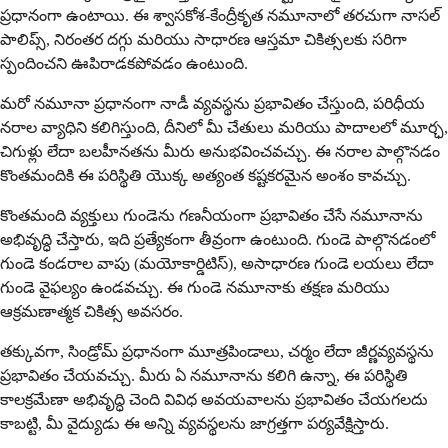
ప్రధానంగా ఉంటాయి. ఈ శ్వాసకోశ-కేంద్రీకృత నమూనాలో తరచుగా నాసల్
పాలిప్స్, నిరంతర దగ్గు మరియు సాధారణ ఆస్తమా చికిత్సలకు సరిగా
స్పందించని ఊపిరాడకపోవడం ఉంటుంది.
మరో నమూనా ప్రధానంగా నాడీ వ్యవస్థను ప్రభావితం చేస్తుంది, పరిధీయ
నరాల వ్యాధిని కలిగిస్తుంది, దీనిలో మీ చేతులు మరియు పాదాలలో మూర్ఛ,
చిగుళ్లు లేదా బలహీనతను మీరు అనుభవించవచ్చు. ఈ నరాల పాల్గొనడం
కొంతమందికి ఈ పరిస్థితి యొక్క అత్యంత కష్టకరమైన అంశం కావచ్చు.
కొంతమంది వ్యక్తులు గుండెను గణనీయంగా ప్రభావితం చేసే నమూనాను
అభివృద్ధి చేస్తారు, ఇది ప్రత్యేకంగా తీవ్రంగా ఉంటుంది. గుండె పాల్గొనడంలో
గుండె కండరాల వాపు (మయోకార్డిటిస్), అసాధారణ గుండె లయలు లేదా
గుండె వైఫల్యం ఉండవచ్చు. ఈ గుండె నమూనాకు తక్షణ మరియు
ఆక్రమణాత్మక చికిత్స అవసరం.
తక్కువగా, సిండ్రోమ్ ప్రధానంగా మూత్రపిండాలు, చర్మం లేదా జీర్ణవ్యవస్థను
ప్రభావితం చేయవచ్చు. మీరు ఏ నమూనాను కలిగి ఉన్నా, ఈ పరిస్థితి
కాలక్రమేణా అభివృద్ధి చెంది వివిధ అవయవాలను ప్రభావితం చేయగలదు
కాబట్టి, మీ వైద్యుడు ఈ అన్ని వ్యవస్థలను జాగ్రత్తగా పర్యవేక్షిస్తారు.