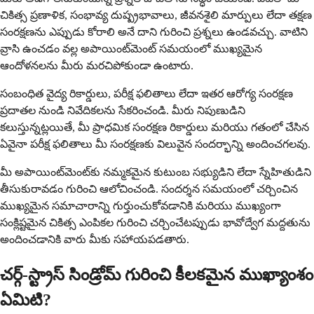
చికిత్స ప్రణాళిక, సంభావ్య దుష్ప్రభావాలు, జీవనశైలి మార్పులు లేదా తక్షణ
సంరక్షణను ఎప్పుడు కోరాలి అనే దాని గురించి ప్రశ్నలు ఉండవచ్చు. వాటిని
వ్రాసి ఉంచడం వల్ల అపాయింట్‌మెంట్ సమయంలో ముఖ్యమైన
ఆందోళనలను మీరు మరచిపోకుండా ఉంటారు.
సంబంధిత వైద్య రికార్డులు, పరీక్ష ఫలితాలు లేదా ఇతర ఆరోగ్య సంరక్షణ
ప్రదాతల నుండి నివేదికలను సేకరించండి. మీరు నిపుణుడిని
కలుస్తున్నట్లయితే, మీ ప్రాధమిక సంరక్షణ రికార్డులు మరియు గతంలో చేసిన
ఏవైనా పరీక్ష ఫలితాలు మీ సంరక్షణకు విలువైన సందర్భాన్ని అందించగలవు.
మీ అపాయింట్‌మెంట్‌కు నమ్మకమైన కుటుంబ సభ్యుడిని లేదా స్నేహితుడిని
తీసుకురావడం గురించి ఆలోచించండి. సందర్శన సమయంలో చర్చించిన
ముఖ్యమైన సమాచారాన్ని గుర్తుంచుకోవడానికి మరియు ముఖ్యంగా
సంక్లిష్టమైన చికిత్స ఎంపికల గురించి చర్చించేటప్పుడు భావోద్వేగ మద్దతును
అందించడానికి వారు మీకు సహాయపడతారు.
చర్గ్-స్ట్రాస్ సిండ్రోమ్ గురించి కీలకమైన ముఖ్యాంశం
ఏమిటి?