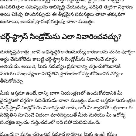
ఊపిరితిత్తుల సమస్యలను అభివృద్ధి చేయవచ్చు. పరిస్థితి త్వరగా నిర్ధారణ
అయి చికిత్స పొందినప్పుడు ఈ తీవ్రమైన సమస్యలు చాలా తక్కువగా
ఉంటాయి, అందుకే ప్రారంభ గుర్తింపు చాలా ముఖ్యం.
చర్గ్-స్ట్రాస్ సిండ్రోమ్‌ను ఎలా నివారించవచ్చు?
దురదృష్టవశాత్తు, దాని అభివృద్ధికి కారణమయ్యే కారణాలను మనం పూర్తిగా
అర్థం చేసుకోలేదు కాబట్టి చర్గ్-స్ట్రాస్ సిండ్రోమ్‌ను నివారించే మార్గం
తెలియదు. అయితే, మీరు సమస్యల ప్రమాదాన్ని తగ్గించుకోవడానికి
మరియు సంభావ్యంగా పరిస్థితిని ప్రారంభంలో పట్టుకోవడానికి చర్యలు
తీసుకోవచ్చు.
మీకు ఆస్తమా ఉంటే, దాన్ని బాగా నియంత్రణలో ఉంచుకోవడానికి మీ
వైద్యునితో దగ్గరగా పనిచేయడం చాలా ముఖ్యం. మంచి ఆస్తమా నియంత్రణ
చుర్గ్-స్ట్రాస్ సిండ్రోమ్‌ను నివారిస్తుంది కాదు, కానీ మీ శ్వాసకోశ లక్షణాలు ఈ
పరిస్థితిని సూచించే విధంగా మారినట్లయితే మీరు మరియు మీ ఆరోగ్య
సంరక్షణ బృందం గుర్తించడంలో ఇది సహాయపడుతుంది.
ముందుగా మనం చర్చించిన ప్రమాద కారకాలు మీకు ఉంటే, క్రమం