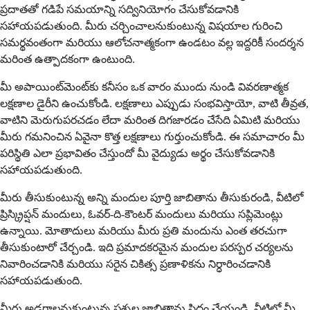
ప్రదాతతో గడిపే సమయాన్ని సద్వినియోగం చేసుకోవడానికి
సహాయపడుతుంది. మీరు చర్చించాలనుకుంటున్న విషయాల గురించి
సమర్థవంతంగా మరియు ఆలోచనాత్మకంగా ఉండటం వల్ల ఇద్దరికీ సందర్శన
మరింత ఉత్పాదకంగా ఉంటుంది.
మీ అపాయింట్‌మెంట్‌కు కనీసం ఒక వారం ముందు నుండి వివరణాత్మక
లక్షణాల డైరీని ఉంచుకోండి. లక్షణాలు ఎప్పుడు సంభవిస్తాయో, వాటి తీవ్రత,
వాటిని మెరుగుపరచడం లేదా మరింత దిగజారడం చేసేది ఏమిటి మరియు
మీరు గమనించిన ఏవైనా కొత్త లక్షణాలు గుర్తుంచుకోండి. ఈ సమాచారం మీ
పరిస్థితి ఎలా ప్రభావితం చేస్తుందో మీ వైద్యుడు అర్థం చేసుకోవడానికి
సహాయపడుతుంది.
మీరు తీసుకుంటున్న అన్ని మందుల పూర్తి జాబితాను తీసుకురండి, వీటిలో
ప్రిస్క్రిప్షన్ మందులు, ఓవర్-ది-కౌంటర్ మందులు మరియు సప్లిమెంట్లు
ఉన్నాయి. మోతాదులు మరియు మీరు ప్రతి మందును ఎంత తరచుగా
తీసుకుంటారో చేర్చండి. ఇది ప్రమాదకరమైన మందుల పరస్పర చర్యలను
నివారించడానికి మరియు సరైన చికిత్స ప్రణాళికను నిర్ధారించడానికి
సహాయపడుతుంది.
మీరు అడగాలనుకుంటున్న ప్రశ్నల జాబితాను సిద్ధం చేయండి. వీటిలో మీ