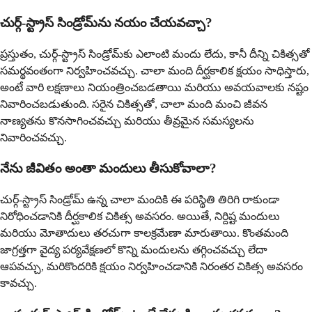
చుర్గ్-స్ట్రాస్ సిండ్రోమ్‌ను నయం చేయవచ్చా?
ప్రస్తుతం, చుర్గ్-స్ట్రాస్ సిండ్రోమ్‌కు ఎలాంటి మందు లేదు, కానీ దీన్ని చికిత్సతో
సమర్థవంతంగా నిర్వహించవచ్చు. చాలా మంది దీర్ఘకాలిక క్షయం సాధిస్తారు,
అంటే వారి లక్షణాలు నియంత్రించబడతాయి మరియు అవయవాలకు నష్టం
నివారించబడుతుంది. సరైన చికిత్సతో, చాలా మంది మంచి జీవన
నాణ్యతను కొనసాగించవచ్చు మరియు తీవ్రమైన సమస్యలను
నివారించవచ్చు.
నేను జీవితం అంతా మందులు తీసుకోవాలా?
చుర్గ్-స్ట్రాస్ సిండ్రోమ్ ఉన్న చాలా మందికి ఈ పరిస్థితి తిరిగి రాకుండా
నిరోధించడానికి దీర్ఘకాలిక చికిత్స అవసరం. అయితే, నిర్దిష్ట మందులు
మరియు మోతాదులు తరచుగా కాలక్రమేణా మారుతాయి. కొంతమంది
జాగ్రత్తగా వైద్య పర్యవేక్షణలో కొన్ని మందులను తగ్గించవచ్చు లేదా
ఆపవచ్చు, మరికొందరికి క్షయం నిర్వహించడానికి నిరంతర చికిత్స అవసరం
కావచ్చు.