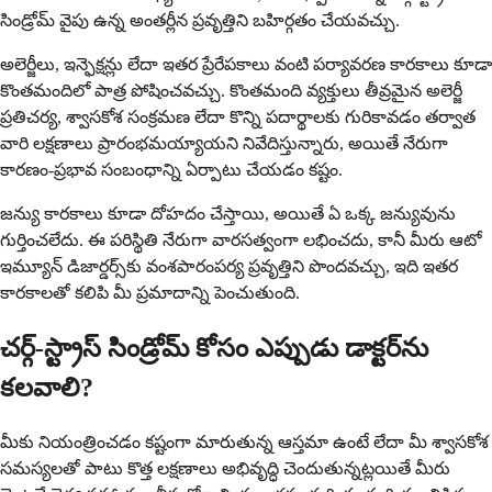
సిండ్రోమ్ వైపు ఉన్న అంతర్లీన ప్రవృత్తిని బహిర్గతం చేయవచ్చు.
అలెర్జీలు, ఇన్ఫెక్షన్లు లేదా ఇతర ప్రేరేపకాలు వంటి పర్యావరణ కారకాలు కూడా
కొంతమందిలో పాత్ర పోషించవచ్చు. కొంతమంది వ్యక్తులు తీవ్రమైన అలెర్జీ
ప్రతిచర్య, శ్వాసకోశ సంక్రమణ లేదా కొన్ని పదార్థాలకు గురికావడం తర్వాత
వారి లక్షణాలు ప్రారంభమయ్యాయని నివేదిస్తున్నారు, అయితే నేరుగా
కారణం-ప్రభావ సంబంధాన్ని ఏర్పాటు చేయడం కష్టం.
జన్యు కారకాలు కూడా దోహదం చేస్తాయి, అయితే ఏ ఒక్క జన్యువును
గుర్తించలేదు. ఈ పరిస్థితి నేరుగా వారసత్వంగా లభించదు, కానీ మీరు ఆటో
ఇమ్యూన్ డిజార్డర్స్‌కు వంశపారంపర్య ప్రవృత్తిని పొందవచ్చు, ఇది ఇతర
కారకాలతో కలిపి మీ ప్రమాదాన్ని పెంచుతుంది.
చర్గ్-స్ట్రాస్ సిండ్రోమ్ కోసం ఎప్పుడు డాక్టర్‌ను
కలవాలి?
మీకు నియంత్రించడం కష్టంగా మారుతున్న ఆస్తమా ఉంటే లేదా మీ శ్వాసకోశ
సమస్యలతో పాటు కొత్త లక్షణాలు అభివృద్ధి చెందుతున్నట్లయితే మీరు