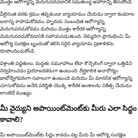
మొత్తం ఆరోగ్యాన్ని మెరుగుపరచడానికి సమతుల్య ఆహారాన్ని తీసుకోండి.
వీలైనంత వరకు క్రమం తప్పకుండా వ్యాయామం చేయడం ద్వారా కండరాల
బలాన్ని కాపాడుకోవడం, హృదయ సంబంధిత ఆరోగ్యాన్ని
మెరుగుపరచుకోవడం మరియు మొత్తం శారీరక ఆరోగ్యాన్ని
మెరుగుపరచుకోవడానికి సహాయపడుతుంది. నెమ్మదిగా ప్రారంభించి, మీ
ఆరోగ్య సంరక్షణ బృందంతో కలిసి సరైన వ్యాయామ ప్రణాళికను
రూపొందించుకోండి.
విశ్రాంతి పద్ధతులు, మద్దతు సమూహాలు లేదా కౌన్సెలింగ్ ద్వారా ఒత్తిడిని
నిర్వహించడం ప్రయోజనకరంగా ఉంటుంది. దీర్ఘకాలిక అనారోగ్యం
భావోద్వేగపరంగా సవాలుగా ఉంటుంది మరియు మీ మానసిక ఆరోగ్యాన్ని
చూసుకోవడం అనేది పరిస్థితి యొక్క శారీరక అంశాలను చికిత్స చేయడం
లాంటిదే ముఖ్యం.
మీ వైద్యుని అపాయింట్‌మెంట్‌కు మీరు ఎలా సిద్ధం
కావాలి?
మీ అపాయింట్‌మెంట్‌కు సిద్ధం కావడం వల్ల మీరు మీ ఆరోగ్య సంరక్షణ