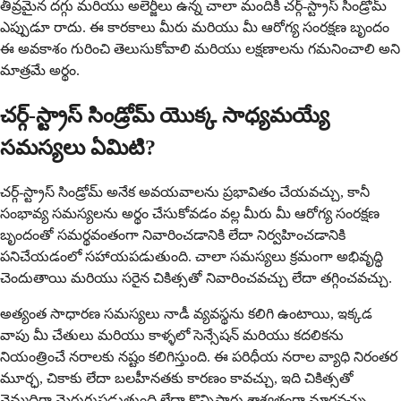
తీవ్రమైన దగ్గు మరియు అలెర్జీలు ఉన్న చాలా మందికి చర్గ్-స్ట్రాస్ సిండ్రోమ్
ఎప్పుడూ రాదు. ఈ కారకాలు మీరు మరియు మీ ఆరోగ్య సంరక్షణ బృందం
ఈ అవకాశం గురించి తెలుసుకోవాలి మరియు లక్షణాలను గమనించాలి అని
మాత్రమే అర్థం.
చర్గ్-స్ట్రాస్ సిండ్రోమ్ యొక్క సాధ్యమయ్యే
సమస్యలు ఏమిటి?
చర్గ్-స్ట్రాస్ సిండ్రోమ్ అనేక అవయవాలను ప్రభావితం చేయవచ్చు, కానీ
సంభావ్య సమస్యలను అర్థం చేసుకోవడం వల్ల మీరు మీ ఆరోగ్య సంరక్షణ
బృందంతో సమర్థవంతంగా నివారించడానికి లేదా నిర్వహించడానికి
పనిచేయడంలో సహాయపడుతుంది. చాలా సమస్యలు క్రమంగా అభివృద్ధి
చెందుతాయి మరియు సరైన చికిత్సతో నివారించవచ్చు లేదా తగ్గించవచ్చు.
అత్యంత సాధారణ సమస్యలు నాడీ వ్యవస్థను కలిగి ఉంటాయి, ఇక్కడ
వాపు మీ చేతులు మరియు కాళ్ళలో సెన్సేషన్ మరియు కదలికను
నియంత్రించే నరాలకు నష్టం కలిగిస్తుంది. ఈ పరిధీయ నరాల వ్యాధి నిరంతర
మూర్ఛ, చికాకు లేదా బలహీనతకు కారణం కావచ్చు, ఇది చికిత్సతో
నెమ్మదిగా మెరుగుపడుతుంది లేదా కొన్నిసార్లు శాశ్వతంగా మారవచ్చు.