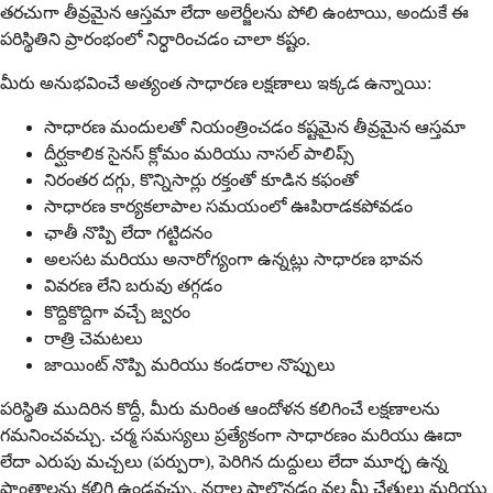
తరచుగా తీవ్రమైన ఆస్తమా లేదా అలెర్జీలను పోలి ఉంటాయి, అందుకే ఈ
పరిస్థితిని ప్రారంభంలో నిర్ధారించడం చాలా కష్టం.
మీరు అనుభవించే అత్యంత సాధారణ లక్షణాలు ఇక్కడ ఉన్నాయి:
సాధారణ మందులతో నియంత్రించడం కష్టమైన తీవ్రమైన ఆస్తమా
దీర్ఘకాలిక సైనస్ క్లోమం మరియు నాసల్ పాలిప్స్
నిరంతర దగ్గు, కొన్నిసార్లు రక్తంతో కూడిన కఫంతో
సాధారణ కార్యకలాపాల సమయంలో ఊపిరాడకపోవడం
ఛాతీ నొప్పి లేదా గట్టిదనం
అలసట మరియు అనారోగ్యంగా ఉన్నట్లు సాధారణ భావన
వివరణ లేని బరువు తగ్గడం
కొద్దికొద్దిగా వచ్చే జ్వరం
రాత్రి చెమటలు
జాయింట్ నొప్పి మరియు కండరాల నొప్పులు
పరిస్థితి ముదిరిన కొద్దీ, మీరు మరింత ఆందోళన కలిగించే లక్షణాలను
గమనించవచ్చు. చర్మ సమస్యలు ప్రత్యేకంగా సాధారణం మరియు ఊదా
లేదా ఎరుపు మచ్చలు (పర్పురా), పెరిగిన దుద్దులు లేదా మూర్ఛ ఉన్న
ప్రాంతాలను కలిగి ఉండవచ్చు. నరాల పాల్గొనడం వల్ల మీ చేతులు మరియు