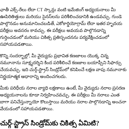
ఛాతీ ఎక్స్-రేలు లేదా CT స్కాన్లు వంటి ఇమేజింగ్ అధ్యయనాలు మీ
ఊపిరితిత్తులు మరియు సైనస్‌లను పరిశీలించడానికి ఉండవచ్చు. గుండె
పాల్గొనడం అనుమానించబడితే, ఎకోకార్డియోగ్రామ్ లేదా ఇతర హృదయ
పరీక్షలు అవసరం కావచ్చు. ఈ పరీక్షలు అవయవ పాల్గొనడాన్ని
గుర్తించడంలో మరియు చికిత్స ప్రతిస్పందనను పర్యవేక్షించడంలో
సహాయపడతాయి.
కొన్ని సందర్భాల్లో, మీ వైద్యుడు ప్రభావిత కణజాలం యొక్క చిన్న
నమూనాను సూక్ష్మదర్శిని కింద పరిశీలించే కణజాల బయాప్సీని సిఫార్సు
చేయవచ్చు. ఇది చుర్గ్-స్ట్రాస్ సిండ్రోమ్‌లో కనిపించే లక్షణ వాపు నమూనాకు
నిర్ణయాత్మక ఆధారాన్ని అందించగలదు.
మీకు పరిధీయ నరాల వ్యాధి లక్షణాలు ఉంటే, మీ వైద్యుడు నరాల ప్రసరణ
అధ్యయనాలను కూడా నిర్వహించవచ్చు. ఈ పరీక్షలు మీ నరాలు ఎంత
బాగా పనిచేస్తున్నాయో కొలుస్తాయి మరియు నరాల పాల్గొనడాన్ని అంచనా
వేయడంలో సహాయపడతాయి.
చుర్గ్-స్ట్రాస్ సిండ్రోమ్‌కు చికిత్స ఏమిటి?