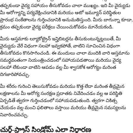
తప్పకుండా వైద్య సహాయం తీసుకోవడం చాలా ముఖ్యం. ఇది మీ వైద్యుడు
మీ ఆరోగ్యాన్ని పర్యవేక్షించడానికి మరియు ఆటో ఇమ్యూన్ పరిస్థితుల
ప్రారంభ సంకేతాలను గుర్తించడానికి అనుమతిస్తుంది. మీరు బాగున్నా కూడా,
క్రమం తప్పకుండా వైద్య పరీక్షలు చేయించుకోవడం మానేయకండి.
మీరు ఆస్తమాకు ల్యూకోట్రైన్ ఇన్హిబిటర్లను తీసుకుంటున్నట్లయితే, మీ
వైద్యుడు వేరే విధంగా సలహా ఇవ్వకపోతే, వాటిని సూచించిన విధంగా
తీసుకోవడం కొనసాగించండి. ఈ మందులు చాలా మందికి వారి ఆస్తమాను
సమర్థవంతంగా నియంత్రించడంలో సహాయపడతాయి మరియు వైద్య
సలహా లేకుండా వాటిని ఆపడం వల్ల మీ శ్వాసకోశ ఆరోగ్యం మరింత
దిగజారిపోవచ్చు.
మీ శరీరం గురించి తెలుసుకోవడం మరియు కొత్త లేదా మరింత తీవ్రమైన
లక్షణాలను మీ ఆరోగ్య సంరక్షణ ప్రదాతకు నివేదించడం వల్ల ఆ పరిస్థితి
ఏర్పడితే త్వరగా గుర్తించడంలో సహాయపడుతుంది. త్వరగా చికిత్స
చేయడం వల్ల మంచి ఫలితాలు వస్తాయి మరియు తీవ్రమైన సమస్యలను
నివారించవచ్చు.
చుర్గ్-స్ట్రాస్ సిండ్రోమ్ ఎలా నిర్ధారణ