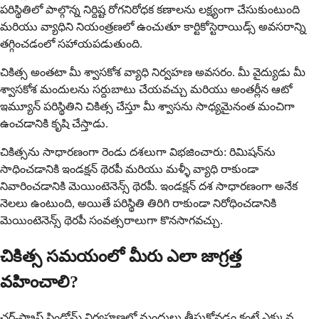
పరిస్థితిలో పాల్గొన్న నిర్దిష్ట రోగనిరోధక కణాలను లక్ష్యంగా చేసుకుంటుంది
మరియు వ్యాధిని నియంత్రణలో ఉంచుతూ కార్టికోస్టెరాయిడ్స్ అవసరాన్ని
తగ్గించడంలో సహాయపడుతుంది.
చికిత్స అంతటా మీ శ్వాసకోశ వ్యాధి నిర్వహణ అవసరం. మీ వైద్యుడు మీ
శ్వాసకోశ మందులను సర్దుబాటు చేయవచ్చు మరియు అంతర్లీన ఆటో
ఇమ్యూన్ పరిస్థితిని చికిత్స చేస్తూ మీ శ్వాసను సాధ్యమైనంత మంచిగా
ఉంచడానికి కృషి చేస్తాడు.
చికిత్సను సాధారణంగా రెండు దశలుగా విభజించారు: రిమిషన్‌ను
సాధించడానికి ఇండక్షన్ థెరపీ మరియు మళ్ళీ వ్యాధి రాకుండా
నివారించడానికి మెయింటెనెన్స్ థెరపీ. ఇండక్షన్ దశ సాధారణంగా అనేక
నెలలు ఉంటుంది, అయితే పరిస్థితి తిరిగి రాకుండా నిరోధించడానికి
మెయింటెనెన్స్ థెరపీ సంవత్సరాలుగా కొనసాగవచ్చు.
చికిత్స సమయంలో మీరు ఎలా జాగ్రత్త
వహించాలి?
చర్గ్-స్ట్రాస్ సిండ్రోమ్ నిర్వహణలో మందులు తీసుకోవడం కంటే ఎక్కువ