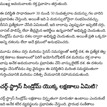
ముఖ్య అవయవాలకు రక్త ప్రవాహం తగ్గుతుంది.
ఈ పరిస్థితి సాధారణంగా 30 నుండి 50 సంవత్సరాల వయస్సు గల వారిని
ప్రభావితం చేస్తుంది, అయితే ఇది ఏ వయస్సులోనైనా సంభవించవచ్చు.
దీనిని ప్రత్యేకంగా చేసేది ఏమిటంటే, ఇది దాదాపు ఎల్లప్పుడూ ఇప్పటికే దగ్గు,
నాసల్ పాలిప్స్ లేదా తీవ్రమైన అలెర్జీలు ఉన్నవారిలో అభివృద్ధి చెందుతుంది.
సిండ్రోమ్ మూడు దశల ద్వారా అభివృద్ధి చెందుతుంది, అయితే ప్రతి ఒక్కరూ
అన్ని దశలను లేదా అదే క్రమంలో అనుభవించరు.
మూడు దశలు దగ్గు మరియు సైనస్ సమస్యలతో అలెర్జీ దశ, ఈ ప్రత్యేక తెల్ల
రక్త కణాలు కణజాలంలో పెరిగే ఇయోసినోఫిలిక్ దశ మరియు రక్త నాళాల
వాపు అనేక అవయవాలను ప్రభావితం చేసే వాస్కులైటిక్ దశ. ఈ దశలను
అర్థం చేసుకోవడం వల్ల వైద్యులు ఈ పరిస్థితిని మరింత సమర్థవంతంగా
గుర్తించడానికి మరియు చికిత్స చేయడానికి సహాయపడుతుంది.
చర్గ్-స్ట్రాస్ సిండ్రోమ్ యొక్క లక్షణాలు ఏమిటి?
చర్గ్-స్ట్రాస్ సిండ్రోమ్ లక్షణాలు విస్తృతంగా మారుతూ ఉంటాయి ఎందుకంటే
ఇది అనేక శరీర వ్యవస్థలను ప్రభావితం చేస్తుంది. ప్రారంభ సంకేతాలు