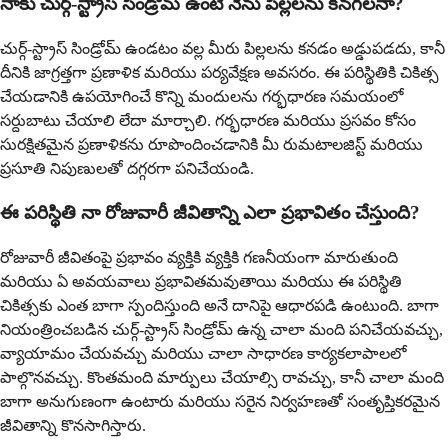
నాకు చుర్గ్-స్ట్రాస్ సిండ్రోమ్ ఉంటే నేను పిల్లలను కనగలనా?
చుర్గ్-స్ట్రాస్ సిండ్రోమ్ ఉండటం వల్ల మీరు పిల్లలను కనడం అడ్డుపడదు, కానీ
దీనికి జాగ్రత్తగా ప్రణాళిక మరియు పర్యవేక్షణ అవసరం. ఈ పరిస్థితికి చికిత్స
చేయడానికి ఉపయోగించే కొన్ని మందులను గర్భధారణ సమయంలో
సర్దుబాటు చేయాలి లేదా మార్చాలి. గర్భధారణ మరియు ప్రసవం కోసం
సురక్షితమైన ప్రణాళికను రూపొందించడానికి మీ రుమటాలజిస్ట్ మరియు
ప్రసూతి నిపుణులతో దగ్గరగా పనిచేయండి.
ఈ పరిస్థితి నా రోజువారీ జీవితాన్ని ఎలా ప్రభావితం చేస్తుంది?
రోజువారీ జీవితంపై ప్రభావం వ్యక్తికి వ్యక్తికి గణనీయంగా మారుతుంది
మరియు ఏ అవయవాలు ప్రభావితమవుతాయి మరియు ఈ పరిస్థితి
చికిత్సకు ఎంత బాగా స్పందిస్తుంది అనే దానిపై ఆధారపడి ఉంటుంది. బాగా
నియంత్రించబడిన చుర్గ్-స్ట్రాస్ సిండ్రోమ్ ఉన్న చాలా మంది పనిచేయవచ్చు,
వ్యాయామం చేయవచ్చు మరియు చాలా సాధారణ కార్యకలాపాలలో
పాల్గొనవచ్చు. కొంతమంది మార్పులు చేయాల్సి రావచ్చు, కానీ చాలా మంది
బాగా అనుగుణంగా ఉంటారు మరియు సరైన నిర్వహణతో సంతృప్తికరమైన
జీవితాన్ని కొనసాగిస్తారు.