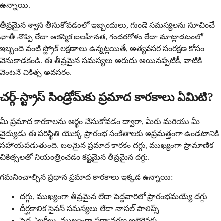
ఉన్నాయి.
తీవ్రమైన శ్వాస తీసుకోవడంలో ఇబ్బందులు, గుండె సమస్యలను సూచించే
ఛాతీ నొప్పి లేదా ఆకస్మిక బలహీనత, గందరగోళం లేదా మాట్లాడటంలో
ఇబ్బంది వంటి స్ట్రోక్ లక్షణాలు ఉన్నట్లయితే, అత్యవసర సంరక్షణ కోసం
వెనుకాడకండి. ఈ తీవ్రమైన సమస్యలు అరుదు అయినప్పటికీ, వాటికి
వెంటనే చికిత్స అవసరం.
చర్గ్-స్ట్రాస్ సిండ్రోమ్‌కు ప్రమాద కారకాలు ఏమిటి?
మీ ప్రమాద కారకాలను అర్థం చేసుకోవడం ద్వారా, మీరు మరియు మీ
వైద్యుడు ఈ పరిస్థితి యొక్క ప్రారంభ సంకేతాలకు అప్రమత్తంగా ఉండటానికి
సహాయపడుతుంది. బలమైన ప్రమాద కారకం దగ్గు, ముఖ్యంగా ప్రామాణిక
చికిత్సలతో నియంత్రించడం కష్టమైన తీవ్రమైన దగ్గు.
గమనించాల్సిన ప్రధాన ప్రమాద కారకాలు ఇక్కడ ఉన్నాయి:
దగ్గు, ముఖ్యంగా తీవ్రమైన లేదా పెద్దవారిలో ప్రారంభమయ్యే దగ్గు
దీర్ఘకాలిక సైనస్ సమస్యలు లేదా నాసల్ పాలిప్స్
పెద్ద ఎలర్జీలు, ముఖ్యంగా పర్యావరణ అలెర్జెన్లకు