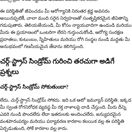
ఈ పరిస్థితితో జీవించడం మీ ఆరోగ్యానికి నిరంతర శ్రద్ధ అవసరం
అయినప్పటికీ, చాలా మంది సరైన నిర్వహణతో సంతృప్తికరమైన జీవితాన్ని
గడుపుతారు. తెలియజేయండి, మీ కోసం న్యాయవాదిగా ఉండండి మరియు
మీరు ఈ ప్రయాణంలో ఒంటరిగా లేరని గుర్తుంచుకోండి. ఆరోగ్య సంరక్షణ
ప్రదాతలు, కుటుంబం, స్నేహితులు మరియు రోగి సంస్థల నుండి మద్దతు మీ
అనుభవంలో గణనీయమైన తేడాను కలిగిస్తుంది.
చర్గ్-స్ట్రాస్ సిండ్రోమ్ గురించి తరచుగా అడిగే
ప్రశ్నలు
చర్గ్-స్ట్రాస్ సిండ్రోమ్ సోకుతుందా?
లేదు, చుర్గ్-స్ట్రాస్ సిండ్రోమ్ సోకదు. ఇది ఒక ఆటో ఇమ్యూన్ పరిస్థితి, ఇక్కడ
మీ స్వంత రోగనిరోధక వ్యవస్థ మీ రక్త నాళాలపై దాడి చేస్తుంది. మీరు దీన్ని
ఎవరి నుండి పొందలేరు లేదా ఇతరులకు అందించలేరు. జన్యుపరమైన
వంశపారంపర్యం మరియు పర్యావరణ కారకాల కలయిక వల్ల ఈ పరిస్థితి
ఏర్పడుతుంది, సోకే కారకాల వల్ల కాదు.