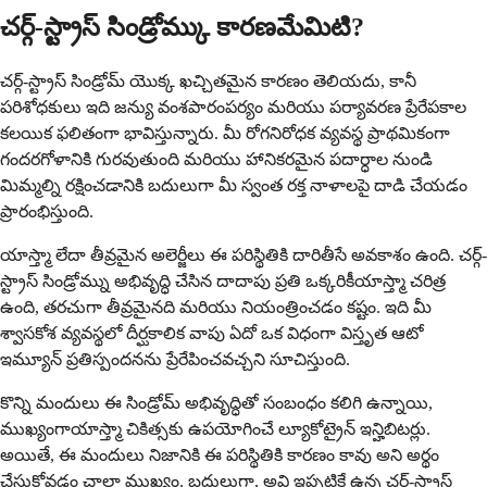
చర్గ్-స్ట్రాస్ సిండ్రోమ్కు కారణమేమిటి?
చర్గ్-స్ట్రాస్ సిండ్రోమ్ యొక్క ఖచ్చితమైన కారణం తెలియదు, కానీ
పరిశోధకులు ఇది జన్యు వంశపారంపర్యం మరియు పర్యావరణ ప్రేరేపకాల
కలయిక ఫలితంగా భావిస్తున్నారు. మీ రోగనిరోధక వ్యవస్థ ప్రాథమికంగా
గందరగోళానికి గురవుతుంది మరియు హానికరమైన పదార్ధాల నుండి
మిమ్మల్ని రక్షించడానికి బదులుగా మీ స్వంత రక్త నాళాలపై దాడి చేయడం
ప్రారంభిస్తుంది.
యాస్త్మా లేదా తీవ్రమైన అలెర్జీలు ఈ పరిస్థితికి దారితీసే అవకాశం ఉంది. చర్గ్-
స్ట్రాస్ సిండ్రోమ్ను అభివృద్ధి చేసిన దాదాపు ప్రతి ఒక్కరికీయాస్త్మా చరిత్ర
ఉంది, తరచుగా తీవ్రమైనది మరియు నియంత్రించడం కష్టం. ఇది మీ
శ్వాసకోశ వ్యవస్థలో దీర్ఘకాలిక వాపు ఏదో ఒక విధంగా విస్తృత ఆటో
ఇమ్యూన్ ప్రతిస్పందనను ప్రేరేపించవచ్చని సూచిస్తుంది.
కొన్ని మందులు ఈ సిండ్రోమ్ అభివృద్ధితో సంబంధం కలిగి ఉన్నాయి,
ముఖ్యంగాయాస్త్మా చికిత్సకు ఉపయోగించే ల్యూకోట్రైన్ ఇన్హిబిటర్లు.
అయితే, ఈ మందులు నిజానికి ఈ పరిస్థితికి కారణం కావు అని అర్థం
చేసుకోవడం చాలా ముఖ్యం. బదులుగా, అవి ఇప్పటికే ఉన్న చర్గ్-స్ట్రాస్