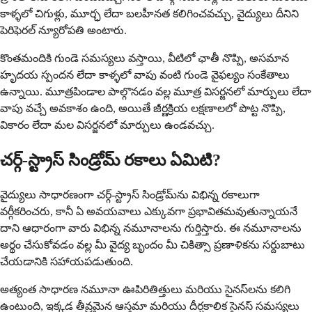
కాళ్ళలో చిగుళ్లు, మూర్ఛ లేదా బలహీనత కలిగించవచ్చు, వైద్యులు దీనిని
పెరిఫెరల్ న్యూరోపతి అంటారు.
కొంతమందికి గుండె సమస్యలు వస్తాయి, వీటిలో ఛాతీ నొప్పి, అసమాన
హృదయ స్పందన లేదా కాళ్ళలో వాపు వంటి గుండె వైఫల్యం సంకేతాలు
ఉన్నాయి. మూత్రపిండాల పాల్గొనడం వల్ల మూత్ర విసర్జనలో మార్పులు లేదా
వాపు వచ్చే అవకాశం ఉంది, అయితే జీర్ణక్రియ లక్షణాలలో పొట్ట నొప్పి,
వికారం లేదా మల విసర్జనలో మార్పులు ఉండవచ్చు.
చర్గ్-స్ట్రాస్ సిండ్రోమ్ రకాలు ఏమిటి?
వైద్యులు సాధారణంగా చర్గ్-స్ట్రాస్ సిండ్రోమ్‌ను విభిన్న రకాలుగా
వర్గీకరించరు, కానీ ఏ అవయవాలు ఎక్కువగా ప్రభావితమవుతున్నాయనే
దాని ఆధారంగా వారు విభిన్న నమూనాలను గుర్తిస్తారు. ఈ నమూనాలను
అర్థం చేసుకోవడం వల్ల మీ వైద్య బృందం మీ చికిత్సా ప్రణాళికను సర్దుబాటు
చేయడానికి సహాయపడుతుంది.
అత్యంత సాధారణ నమూనా ఊపిరితిత్తులు మరియు సైనస్‌లను కలిగి
ఉంటుంది, ఇక్కడ తీవ్రమైన ఆస్తమా మరియు దీర్ఘకాలిక సైనస్ సమస్యలు