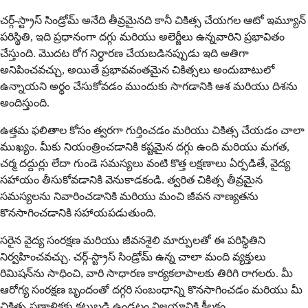
చర్గ్-స్ట్రాస్ సిండ్రోమ్ అనేది తీవ్రమైనది కానీ చికిత్స చేయగల ఆటో ఇమ్యూన్
పరిస్థితి, ఇది ప్రధానంగా దగ్గు మరియు అలెర్జీలు ఉన్నవారిని ప్రభావితం
చేస్తుంది. మొదట రోగ నిర్ధారణ చేయబడినప్పుడు ఇది అతిగా
అనిపించవచ్చు, అయితే ప్రభావవంతమైన చికిత్సలు అందుబాటులో
ఉన్నాయని అర్థం చేసుకోవడం ముందుకు సాగడానికి ఆశ మరియు దిశను
అందిస్తుంది.
ఉత్తమ ఫలితాల కోసం త్వరగా గుర్తించడం మరియు చికిత్స చేయడం చాలా
ముఖ్యం. మీకు నియంత్రించడానికి కష్టమైన దగ్గు ఉంది మరియు మగత,
చర్మ దద్దుర్లు లేదా గుండె సమస్యలు వంటి కొత్త లక్షణాలు ఏర్పడితే, వైద్య
సహాయం తీసుకోవడానికి వెనుకాడకండి. త్వరిత చికిత్స తీవ్రమైన
సమస్యలను నివారించడానికి మరియు మంచి జీవన నాణ్యతను
కొనసాగించడానికి సహాయపడుతుంది.
సరైన వైద్య సంరక్షణ మరియు జీవనశైలి మార్పులతో ఈ పరిస్థితిని
నిర్వహించవచ్చు. చర్గ్-స్ట్రాస్ సిండ్రోమ్ ఉన్న చాలా మంది వ్యక్తులు
రిమిషన్‌ను సాధించి, వారి సాధారణ కార్యకలాపాలకు తిరిగి రాగలరు. మీ
ఆరోగ్య సంరక్షణ బృందంతో దగ్గరి సంబంధాన్ని కొనసాగించడం మరియు మీ
చికిత్స ప్రణాళికకు కట్టుబడి ఉండటం విజయానికి కీలకం.