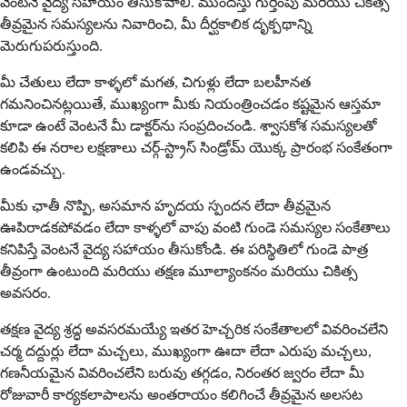
వెంటనే వైద్య సహాయం తీసుకోవాలి. ముందస్తు గుర్తింపు మరియు చికిత్స
తీవ్రమైన సమస్యలను నివారించి, మీ దీర్ఘకాలిక దృక్పథాన్ని
మెరుగుపరుస్తుంది.
మీ చేతులు లేదా కాళ్ళలో మగత, చిగుళ్లు లేదా బలహీనత
గమనించినట్లయితే, ముఖ్యంగా మీకు నియంత్రించడం కష్టమైన ఆస్తమా
కూడా ఉంటే వెంటనే మీ డాక్టర్‌ను సంప్రదించండి. శ్వాసకోశ సమస్యలతో
కలిపి ఈ నరాల లక్షణాలు చర్గ్-స్ట్రాస్ సిండ్రోమ్ యొక్క ప్రారంభ సంకేతంగా
ఉండవచ్చు.
మీకు ఛాతీ నొప్పి, అసమాన హృదయ స్పందన లేదా తీవ్రమైన
ఊపిరాడకపోవడం లేదా కాళ్ళలో వాపు వంటి గుండె సమస్యల సంకేతాలు
కనిపిస్తే వెంటనే వైద్య సహాయం తీసుకోండి. ఈ పరిస్థితిలో గుండె పాత్ర
తీవ్రంగా ఉంటుంది మరియు తక్షణ మూల్యాంకనం మరియు చికిత్స
అవసరం.
తక్షణ వైద్య శ్రద్ధ అవసరమయ్యే ఇతర హెచ్చరిక సంకేతాలలో వివరించలేని
చర్మ దద్దుర్లు లేదా మచ్చలు, ముఖ్యంగా ఊదా లేదా ఎరుపు మచ్చలు,
గణనీయమైన వివరించలేని బరువు తగ్గడం, నిరంతర జ్వరం లేదా మీ
రోజువారీ కార్యకలాపాలను అంతరాయం కలిగించే తీవ్రమైన అలసట