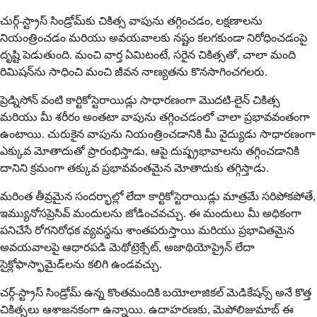
చుర్గ్-స్ట్రాస్ సిండ్రోమ్‌కు చికిత్స వాపును తగ్గించడం, లక్షణాలను
నియంత్రించడం మరియు అవయవాలకు నష్టం కలగకుండా నిరోధించడంపై
దృష్టి పెడుతుంది. మంచి వార్త ఏమిటంటే, సరైన చికిత్సతో, చాలా మంది
రిమిషన్‌ను సాధించి మంచి జీవన నాణ్యతను కొనసాగించగలరు.
ప్రెడ్నిసోన్ వంటి కార్టికోస్టెరాయిడ్లు సాధారణంగా మొదటి-లైన్ చికిత్స
మరియు మీ శరీరం అంతటా వాపును తగ్గించడంలో చాలా ప్రభావవంతంగా
ఉంటాయి. చురుకైన వాపును నియంత్రించడానికి మీ వైద్యుడు సాధారణంగా
ఎక్కువ మోతాదుతో ప్రారంభిస్తాడు, ఆపై దుష్ప్రభావాలను తగ్గించడానికి
దానిని క్రమంగా తక్కువ ప్రభావవంతమైన మోతాదుకు తగ్గిస్తాడు.
మరింత తీవ్రమైన సందర్భాల్లో లేదా కార్టికోస్టెరాయిడ్లు మాత్రమే సరిపోకపోతే,
ఇమ్యునోసప్రెసివ్ మందులను జోడించవచ్చు. ఈ మందులు మీ అధికంగా
పనిచేసే రోగనిరోధక వ్యవస్థను శాంతపరుస్తాయి మరియు ప్రభావితమైన
అవయవాలపై ఆధారపడి మెథోట్రెక్సేట్, అజాథియోప్రైన్ లేదా
సైక్లోఫాస్ఫామైడ్‌లను కలిగి ఉండవచ్చు.
చర్గ్-స్ట్రాస్ సిండ్రోమ్ ఉన్న కొంతమందికి బయోలాజికల్ మెడికేషన్స్ అనే కొత్త
చికిత్సలు ఆశాజనకంగా ఉన్నాయి. ఉదాహరణకు, మెపోలిజుమాబ్ ఈ