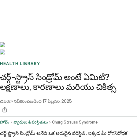
Benchmarks
Stories
FAQ
Sign up / Log in
HEALTH LIBRARY
చర్గ్-స్ట్రాస్ సిండ్రోమ్ అంటే ఏమిటి?
లక్షణాలు, కారణాలు మరియు చికిత్స
చివరిగా నవీకరించబడింది
17 ఫిబ్రవరి, 2025
హోమ్
వ్యాధులు & పరిస్థితులు
Churg Strauss Syndrome
చర్గ్-స్ట్రాస్ సిండ్రోమ్ అనేది ఒక అరుదైన పరిస్థితి, ఇక్కడ మీ రోగనిరోధక