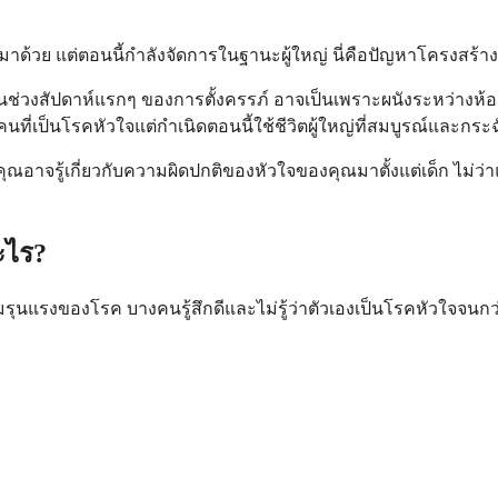
มาด้วย แต่ตอนนี้กำลังจัดการในฐานะผู้ใหญ่ นี่คือปัญหาโครงสร้างข
นช่วงสัปดาห์แรกๆ ของการตั้งครรภ์ อาจเป็นเพราะผนังระหว่างห้องห
่เป็นโรคหัวใจแต่กำเนิดตอนนี้ใช้ชีวิตผู้ใหญ่ที่สมบูรณ์และกระ
อคุณอาจรู้เกี่ยวกับความผิดปกติของหัวใจของคุณมาตั้งแต่เด็ก ไม่ว่
ะไร?
มรุนแรงของโรค บางคนรู้สึกดีและไม่รู้ว่าตัวเองเป็นโรคหัวใจจน