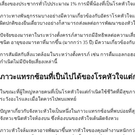
เสี่ยงของประชากรทั่วไปประมาณ 1% การมีพี่น้องที่เป็นโรคหัวใจแต
ภาวะทางพันธุกรรมบางอย่างมีความเกี่ยวข้องกับอัตราโรคหัวใจแต
ผิดปกติของยีนเดี่ยวบางอย่างก็สามารถส่งผลต่อการพัฒนาของหัวใ
ปัจจัยของมารดาในระหว่างตั้งครรภ์สามารถมีอิทธิพลต่อความเสี่ย
ชนิด อายุของมารดาที่มากขึ้น (มากกว่า 35 ปี) มีความเกี่ยวข้องก
การสัมผัสกับสิ่งแวดล้อมในระหว่างตั้งครรภ์ เช่น การดื่มแอลกอฮ
กำเนิดไม่มีปัจจัยเสี่ยงเหล่านี้
ภาวะแทรกซ้อนที่เป็นไปได้ของโรคหัวใจแต่ก
ในขณะที่ผู้ใหญ่หลายคนที่เป็นโรคหัวใจแต่กำเนิดใช้ชีวิตที่มีส
ระวังอะไรและเมื่อใดควรไปพบแพทย์
ปัญหาเกี่ยวกับจังหวะหัวใจเป็นหนึ่งในภาวะแทรกซ้อนที่พบบ่อยที
จังหวะชนิดหัวใจห้องบน ซึ่งห้องบนของหัวใจเต้นผิดจังหวะ
ภาวะหัวใจล้มเหลวอาจพัฒนาขึ้นหากหัวใจของคุณทำงานหนักกว่าปก