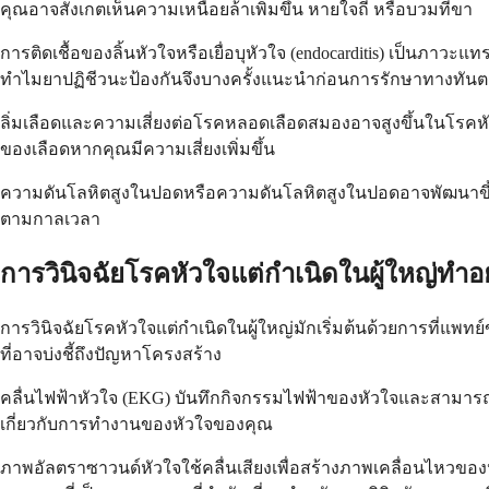
คุณอาจสังเกตเห็นความเหนื่อยล้าเพิ่มขึ้น หายใจถี่ หรือบวมที่ขา
การติดเชื้อของลิ้นหัวใจหรือเยื่อบุหัวใจ (endocarditis) เป็นภาวะแทร
ทำไมยาปฏิชีวนะป้องกันจึงบางครั้งแนะนำก่อนการรักษาทางทัน
ลิ่มเลือดและความเสี่ยงต่อโรคหลอดเลือดสมองอาจสูงขึ้นในโรคห
ของเลือดหากคุณมีความเสี่ยงเพิ่มขึ้น
ความดันโลหิตสูงในปอดหรือความดันโลหิตสูงในปอดอาจพัฒนาขึ้
ตามกาลเวลา
การวินิจฉัยโรคหัวใจแต่กำเนิดในผู้ใหญ่ทำอ
การวินิจฉัยโรคหัวใจแต่กำเนิดในผู้ใหญ่มักเริ่มต้นด้วยการที่แพ
ที่อาจบ่งชี้ถึงปัญหาโครงสร้าง
คลื่นไฟฟ้าหัวใจ (EKG) บันทึกกิจกรรมไฟฟ้าของหัวใจและสามารถแสด
เกี่ยวกับการทำงานของหัวใจของคุณ
ภาพอัลตราซาวนด์หัวใจใช้คลื่นเสียงเพื่อสร้างภาพเคลื่อนไหวข