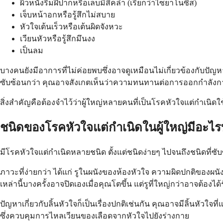
ผิวหนังริมฝีปากหรือเล็บมีสีคล้ำ (เรียกว่าไซยาโนซิส)
เจ็บหน้าอกหรือรู้สึกไม่สบาย
หัวใจเต้นเร็วหรือเต้นผิดจังหวะ
เวียนหัวหรือรู้สึกมึนงง
เป็นลม
บางคนยังมีอาการที่ไม่ค่อยพบซึ่งอาจดูเหมือนไม่เกี่ยวข้องกับปั
ซับซ้อนกว่า คุณอาจสังเกตเห็นว่าความทนทานต่อการออกกำลั
สิ่งสำคัญคือต้องจำไว้ว่าผู้ใหญ่หลายคนที่เป็นโรคหัวใจแต่กำเนิ
ชนิดของโรคหัวใจแต่กำเนิดในผู้ใหญ่มีอะไร
มีโรคหัวใจแต่กำเนิดหลายชนิด ตั้งแต่ชนิดง่ายๆ ไปจนถึงชนิดท
ภาวะที่ง่ายกว่า ได้แก่ รูในผนังของห้องหัวใจ ความผิดปกติของผน
เหล่านี้บางครั้งอาจปิดเองเมื่อคุณโตขึ้น แต่รูที่ใหญ่กว่าอาจต้องได
ปัญหาเกี่ยวกับลิ้นหัวใจก็เป็นเรื่องปกติเช่นกัน คุณอาจมีลิ้นหัวใจที่แ
ซึ่งควบคุมการไหลเวียนของเลือดจากหัวใจไปยังร่างกาย