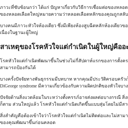
ภาวะที่ซับซ้อนกว่า ได้แก่ ปัญหาเกี่ยวกับวิธีการเชื่อมต่อของห
ของหลอดเลือดใหญ่หมายความว่าหลอดเลือดหลักของคุณถูกสลับ
บางคนมีภาวะหัวใจห้องเดียว ซึ่งมีเพียงห้องสูบฉีดหลักห้องเดียว
เนื่องในฐานะผู้ใหญ่
สาเหตุของโรคหัวใจแต่กำเนิดในผู้ใหญ่คืออ
โรคหัวใจแต่กำเนิดพัฒนาขึ้นในช่วงไม่กี่สัปดาห์แรกของการตั้งครรภ์
สามารถป้องกันได้
บางครั้งปัจจัยทางพันธุกรรมมีบทบาท หากคุณมีประวัติครอบครัวเป
DiGeorge syndrome มีความเกี่ยวข้องกับความผิดปกติของหัวใจบ
ปัจจัยด้านสิ่งแวดล้อมในระหว่างตั้งครรภ์อาจส่งผลต่อบางกรณี สิ
ก็ตาม ส่วนใหญ่แล้ว โรคหัวใจแต่กำเนิดเกิดขึ้นแบบสุ่มโดยไม่มีสา
สิ่งสำคัญคือต้องเข้าใจว่าโรคหัวใจแต่กำเนิดไม่ติดต่อและไม่สามารถ
ของคุณพัฒนาขึ้นก่อนคลอด