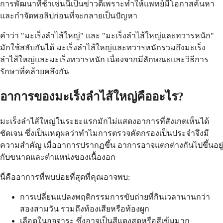
การพัฒนาที่ช้าเช่นนี้เป็นข่าวดีเพราะทำให้แพทย์มีโอกาสค้นหา
และกำจัดพอลิปก่อนที่จะกลายเป็นปัญหา
คำว่า "มะเร็งลำไส้ใหญ่" และ "มะเร็งลำไส้ใหญ่และทวารหนัก"
มักใช้สลับกันได้ มะเร็งลำไส้ใหญ่และทวารหนักรวมถึงมะเร็ง
ลำไส้ใหญ่และมะเร็งทวารหนัก เนื่องจากมีลักษณะและวิธีการ
รักษาที่คล้ายคลึงกัน
อาการของมะเร็งลำไส้ใหญ่คืออะไร?
มะเร็งลำไส้ใหญ่ในระยะแรกมักไม่แสดงอาการที่สังเกตเห็นได้
ชัดเจน ซึ่งเป็นเหตุผลว่าทำไมการตรวจคัดกรองเป็นประจำจึงมี
ความสำคัญ เมื่ออาการปรากฏขึ้น อาการอาจแตกต่างกันไปขึ้นอยู่
กับขนาดและตำแหน่งของเนื้องอก
นี่คืออาการที่พบบ่อยที่สุดที่คุณอาจพบ:
การเปลี่ยนแปลงพฤติกรรมการขับถ่ายที่กินเวลานานกว่า
สองสามวัน รวมถึงท้องเสียหรือท้องผูก
เลือดในอุจจาระ ซึ่งอาจเป็นสีแดงสดหรือสีเข้มมาก