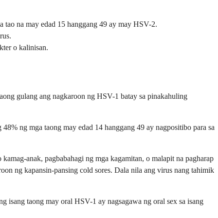
a tao na may edad 15 hanggang 49 ay may HSV-2.
rus.
ter o kalinisan.
taong gulang ang nagkaroon ng HSV-1 batay sa pinakahuling
 48% ng mga taong may edad 14 hanggang 49 ay nagpositibo para sa
o kamag-anak, pagbabahagi ng mga kagamitan, o malapit na pagharap
n ng kapansin-pansing cold sores. Dala nila ang virus nang tahimik
ng isang taong may oral HSV-1 ay nagsagawa ng oral sex sa isang