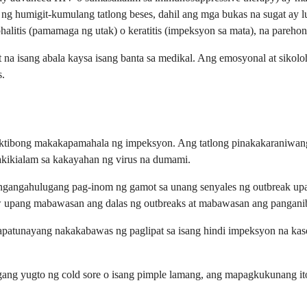
humigit-kumulang tatlong beses, dahil ang mga bukas na sugat ay lu
alitis (pamamaga ng utak) o keratitis (impeksyon sa mata), na pareh
 na isang abala kaysa isang banta sa medikal. Ang emosyonal at sikol
s.
ktibong makakapamahala ng impeksyon. Ang tatlong pinakakaraniwang ini
kikialam sa kakayahan ng virus na dumami.
ngangahulugang pag-inom ng gamot sa unang senyales ng outbreak upang
upang mabawasan ang dalas ng outbreaks at mabawasan ang panganib 
napatunayang nakakabawas ng paglipat sa isang hindi impeksyon na k
ng yugto ng cold sore o isang pimple lamang, ang mapagkukunang ito