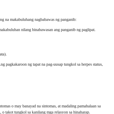
kbang na makabuluhang nagbabawas ng panganib:
makabuluhan nilang binabawasan ang panganib ng paglipat.
ta).
g pagkakaroon ng tapat na pag-uusap tungkol sa herpes status,
intomas o may banayad na sintomas, at madaling pamahalaan sa
 takot tungkol sa kanilang mga relasyon sa hinaharap.