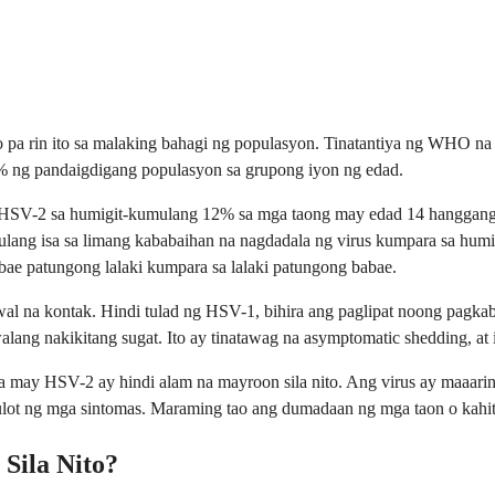
pa rin ito sa malaking bahagi ng populasyon. Tinatantiya ng WHO n
ng pandaigdigang populasyon sa grupong iyon ng edad.
 HSV-2 sa humigit-kumulang 12% sa mga taong may edad 14 hanggang 
ang isa sa limang kababaihan na nagdadala ng virus kumpara sa humigi
bae patungong lalaki kumpara sa lalaki patungong babae.
l na kontak. Hindi tulad ng HSV-1, bihira ang paglipat noong pagka
 walang nakikitang sugat. Ito ay tinatawag na asymptomatic shedding,
may HSV-2 ay hindi alam na mayroon sila nito. Ang virus ay maaaring 
ulot ng mga sintomas. Maraming tao ang dumadaan ng mga taon o kahi
Sila Nito?