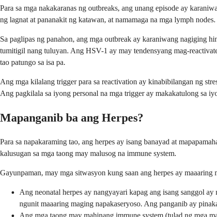
Para sa mga nakakaranas ng outbreaks, ang unang episode ay karaniwan
ng lagnat at pananakit ng katawan, at namamaga na mga lymph nodes.
Sa paglipas ng panahon, ang mga outbreak ay karaniwang nagiging hin
tumitigil nang tuluyan. Ang HSV-1 ay may tendensyang mag-reactivate n
tao patungo sa isa pa.
Ang mga kilalang trigger para sa reactivation ay kinabibilangan ng s
Ang pagkilala sa iyong personal na mga trigger ay makakatulong sa 
Mapanganib ba ang Herpes?
Para sa napakaraming tao, ang herpes ay isang banayad at mapapamaha
kalusugan sa mga taong may malusog na immune system.
Gayunpaman, may mga sitwasyon kung saan ang herpes ay maaaring 
Ang neonatal herpes ay nangyayari kapag ang isang sanggol ay
ngunit maaaring maging napakaseryoso. Ang panganib ay pinaka
Ang mga taong may mahinang immune system (tulad ng mga may