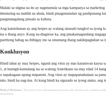
Malaki sa stigma na ito ay nagmumula sa mga kampanya sa marketing n
itinuturing na maliliit na abala, hindi pinagmumulan ng panlipunang 
pangmatagalang pinsala sa kultura.
Ang katotohanan ay ang herpes ay walang sinasabi tungkol sa iyong ka
isa o ibang anyo. Kung na-diagnose ka, ang pinakamagandang magagawa
parehong habag na ibibigay mo sa sinumang ibang nakikipaglaban sa i
Konklusyon
Hindi lahat ay may herpes, ngunit ang virus ay mas karaniwan kaysa
1, at humigit-kumulang isa sa walong Amerikano na may edad 14 hang
o napakagaan upang mapansin. Ang virus ay mapapamahalaan sa pamama
nito, hindi ka nag-iisa. At kung hindi ka sigurado sa iyong status, an
Medical Disclaimer:
This article is for informational purposes only and does not constitute med
immediately.