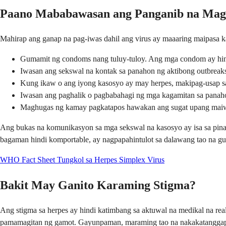
Paano Mababawasan ang Panganib na Mag
Mahirap ang ganap na pag-iwas dahil ang virus ay maaaring maipasa
Gumamit ng condoms nang tuluy-tuloy. Ang mga condom ay hindi
Iwasan ang sekswal na kontak sa panahon ng aktibong outbreak
Kung ikaw o ang iyong kasosyo ay may herpes, makipag-usap sa 
Iwasan ang paghalik o pagbabahagi ng mga kagamitan sa panaho
Maghugas ng kamay pagkatapos hawakan ang sugat upang maiwasa
Ang bukas na komunikasyon sa mga sekswal na kasosyo ay isa sa pinak
bagaman hindi komportable, ay nagpapahintulot sa dalawang tao na g
WHO Fact Sheet Tungkol sa Herpes Simplex Virus
Bakit May Ganito Karaming Stigma?
Ang stigma sa herpes ay hindi katimbang sa aktuwal na medikal na re
pamamagitan ng gamot. Gayunpaman, maraming tao na nakakatanggap ng