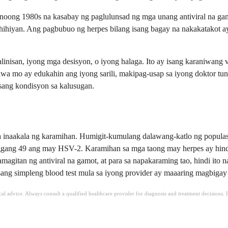
oong 1980s na kasabay ng paglulunsad ng mga unang antiviral na gamo
kahihiyan. Ang pagbubuo ng herpes bilang isang bagay na nakakatakot 
linisan, iyong mga desisyon, o iyong halaga. Ito ay isang karaniwang
 mo ay edukahin ang iyong sarili, makipag-usap sa iyong doktor tung
sang kondisyon sa kalusugan.
 sa inaakala ng karamihan. Humigit-kumulang dalawang-katlo ng popu
gang 49 ang may HSV-2. Karamihan sa mga taong may herpes ay hindi 
gitan ng antiviral na gamot, at para sa napakaraming tao, hindi it
g isang simpleng blood test mula sa iyong provider ay maaaring magbigay
ical advice. Always consult a qualified healthcare provider for diagnosis and treatment decisions