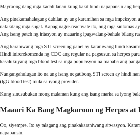
Mayroong ilang mga kadahilanan kung bakit hindi napapansin ang herp
Ang pinakamahalagang dahilan ay ang karamihan sa mga impeksyon ay 
nakikitang mga sugat. Kapag nagre-reactivate ito, ang mga sintomas 
Ang isang patch ng iritasyon ay maaaring ipagwalang-bahala bilang razo
Ang karaniwang mga STI screening panel ay karaniwang hindi kasama a
Hindi inirerekomenda ng CDC ang regular na pagsusuri sa herpes para s
kasalukuyang mga blood test sa mga populasyon na mababa ang panga
Nangangahulugan ito na ang isang negatibong STI screen ay hindi nan
(IgG blood test) mula sa iyong provider.
Kung sinusubukan mong malaman kung ang isang marka sa iyong balat 
Maaari Ka Bang Magkaroon ng Herpes at
Oo, siyempre. Ito ay talagang ang pinakakaraniwang sitwasyon. Kar
napapansin.