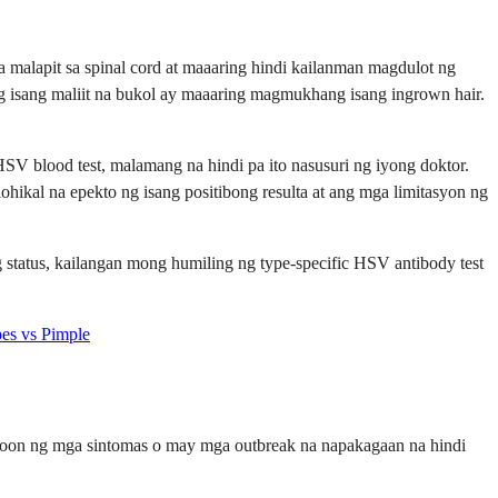
malapit sa spinal cord at maaaring hindi kailanman magdulot ng
g isang maliit na bukol ay maaaring magmukhang isang ingrown hair.
V blood test, malamang na hindi pa ito nasusuri ng iyong doktor.
hikal na epekto ng isang positibong resulta at ang mga limitasyon ng
status, kailangan mong humiling ng type-specific HSV antibody test
es vs Pimple
?
roon ng mga sintomas o may mga outbreak na napakagaan na hindi