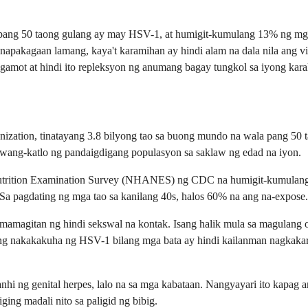
pang 50 taong gulang ay may HSV-1, at humigit-kumulang 13% ng mg
pakagaan lamang, kaya't karamihan ay hindi alam na dala nila ang vi
amot at hindi ito repleksyon ng anumang bagay tungkol sa iyong karak
zation, tinatayang 3.8 bilyong tao sa buong mundo na wala pang 50 
awang-katlo ng pandaigdigang populasyon sa saklaw ng edad na iyon.
 Nutrition Examination Survey (NHANES) ng CDC na humigit-kumulang
Sa pagdating ng mga tao sa kanilang 40s, halos 60% na ang na-expose.
magitan ng hindi sekswal na kontak. Isang halik mula sa magulang 
g nakakakuha ng HSV-1 bilang mga bata ay hindi kailanman nagkakaroo
i ng genital herpes, lalo na sa mga kabataan. Nangyayari ito kapag a
ging madali nito sa paligid ng bibig.