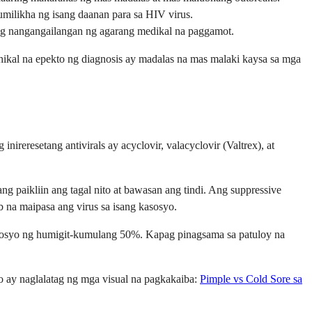
milikha ng isang daanan para sa HIV virus.
ong nangangailangan ng agarang medikal na paggamot.
ohikal na epekto ng diagnosis ay madalas na mas malaki kaysa sa mga
reresetang antivirals ay acyclovir, valacyclovir (Valtrex), at
 paikliin ang tagal nito at bawasan ang tindi. Ang suppressive
na maipasa ang virus sa isang kasosyo.
asosyo ng humigit-kumulang 50%. Kapag pinagsama sa patuloy na
 ay naglalatag ng mga visual na pagkakaiba:
Pimple vs Cold Sore sa