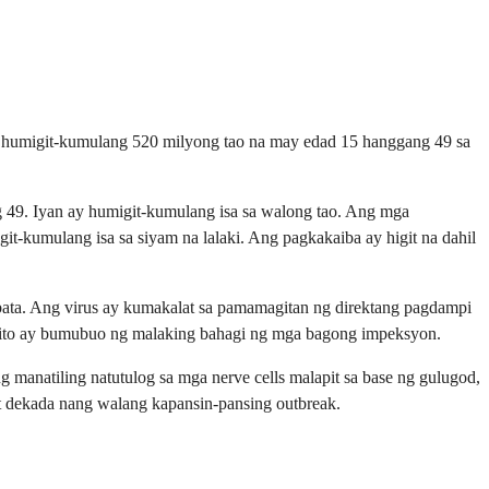
a humigit-kumulang 520 milyong tao na may edad 15 hanggang 49 sa
49. Iyan ay humigit-kumulang isa sa walong tao. Ang mga
t-kumulang isa sa siyam na lalaki. Ang pagkakaiba ay higit na dahil
bata. Ang virus ay kumakalat sa pamamagitan ng direktang pagdampi
 at ito ay bumubuo ng malaking bahagi ng mga bagong impeksyon.
manatiling natutulog sa mga nerve cells malapit sa base ng gulugod,
t dekada nang walang kapansin-pansing outbreak.