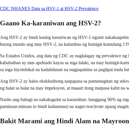
CDC NHANES Data sa HSV-1 at HSV-2 Prevalence
Gaano Ka-karaniwan ang HSV-2?
Ang HSV-2 ay hindi kasing karaniwan ng HSV-1 ngunit nakakaapekto 
buong mundo ang may HSV-2, na katumbas ng humigit-kumulang 13% 
Sa Estados Unidos, ang data ng CDC ay naglalagay ng prevalence ng
kababaihan ay mas apektado kaysa sa mga lalaki, na may humigit-kumul
sa mga biyolohikal na kadahilanan na nagpapahina sa paglipat mula ba
Ang HSV-2 ay halos eksklusibong naipapasa sa pamamagitan ng sekswa
ng balat sa balat na may impeksyon, at maaari itong maipasa kahit na
Narito ang bahagi na nakakagulat sa karamihan: hanggang 90% ng mga 
paminsan-minsan (o hindi kailanman) na nagre-reactivate upang magd
Bakit Marami ang Hindi Alam na Mayroon 