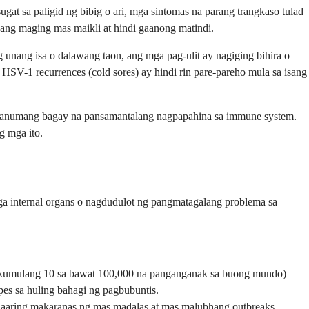
at sa paligid ng bibig o ari, mga sintomas na parang trangkaso tulad
ng maging mas maikli at hindi gaanong matindi.
nang isa o dalawang taon, ang mga pag-ulit ay nagiging bihira o
HSV-1 recurrences (cold sores) ay hindi rin pare-pareho mula sa isang
, at anumang bagay na pansamantalang nagpapahina sa immune system.
g mga ito.
ga internal organs o nagdudulot ng pangmatagalang problema sa
it-kumulang 10 sa bawat 100,000 na panganganak sa buong mundo)
es sa huling bahagi ng pagbubuntis.
aring makaranas ng mas madalas at mas malubhang outbreaks.