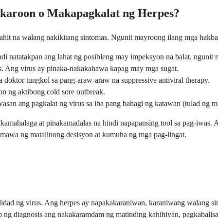
karoon o Makapagkalat ng Herpes?
 kahit na walang nakikitang sintomas. Ngunit mayroong ilang mga ha
 natatakpan ang lahat ng posibleng may impeksyon na balat, ngunit 
s. Ang virus ay pinaka-nakakahawa kapag may mga sugat.
doktor tungkol sa pang-araw-araw na suppressive antiviral therapy.
n ng aktibong cold sore outbreak.
n ang pagkalat ng virus sa iba pang bahagi ng katawan (tulad ng ma
amahalaga at pinakamadalas na hindi napapansing tool sa pag-iwas. An
umawa ng matalinong desisyon at kumuha ng mga pag-iingat.
alidad ng virus. Ang herpes ay napakakaraniwan, karaniwang walang s
 diagnosis ang nakakaramdam ng matinding kahihiyan, pagkabalisa, o