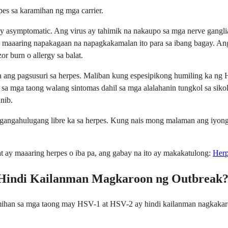
es sa karamihan ng mga carrier.
asymptomatic. Ang virus ay tahimik na nakaupo sa mga nerve ganglia 
ay maaaring napakagaan na napagkakamalan ito para sa ibang bagay. An
r burn o allergy sa balat.
ng pagsusuri sa herpes. Maliban kung espesipikong humiling ka ng HS
a mga taong walang sintomas dahil sa mga alalahanin tungkol sa sikolo
nib.
gangahulugang libre ka sa herpes. Kung nais mong malaman ang iyong 
ay maaaring herpes o iba pa, ang gabay na ito ay makakatulong:
Herp
 Hindi Kailanman Magkaroon ng Outbreak
amihan sa mga taong may HSV-1 at HSV-2 ay hindi kailanman nagkaka