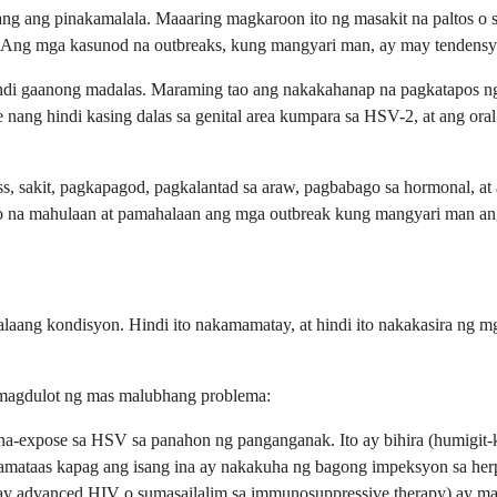
g ang pinakamalala. Maaaring magkaroon ito ng masakit na paltos o sug
 Ang mga kasunod na outbreaks, kung mangyari man, ay may tendensya
di gaanong madalas. Maraming tao ang nakakahanap na pagkatapos ng u
ang hindi kasing dalas sa genital area kumpara sa HSV-2, at ang oral 
tress, sakit, pagkapagod, pagkalantad sa araw, pagbabago sa hormonal
iyo na mahulaan at pamahalaan ang mga outbreak kung mangyari man an
laang kondisyon. Hindi ito nakamamatay, at hindi ito nakakasira ng m
magdulot ng mas malubhang problema:
 na-expose sa HSV sa panahon ng panganganak. Ito ay bihira (humig
mataas kapag ang isang ina ay nakakuha ng bagong impeksyon sa herp
 advanced HIV o sumasailalim sa immunosuppressive therapy) ay maa