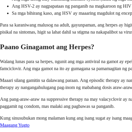
Ang HSV-2 ay nagpapataas ng panganib na magkaroon ng HIV ng 
Sa mga bihirang kaso, ang HSV ay maaaring magdulot ng enceph
Para sa karaniwang malusog na adult, gayunpaman, ang herpes ay higit
pisikal na sintomas, higit sa lahat dahil sa stigma na nakapalibot sa viru
Paano Ginagamot ang Herpes?
Walang lunas para sa herpes, ngunit ang mga antiviral na gamot ay epe
famciclovir. Ang mga gamot na ito ay gumagana sa pamamagitan ng pa
Maaari silang gamitin sa dalawang paraan. Ang episodic therapy ay na
therapy ay nangangahulugang pag-inom ng mababang dosis araw-araw 
Ang pang-araw-araw na suppressive therapy na may valacyclovir ay 
paggamit ng condom, mas malaki ang pagbawas sa panganib.
Kung sinusubukan mong malaman kung ang isang sugat ay isang maaga
Maagang Yugto