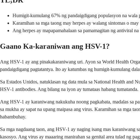
TL;DR
Humigit-kumulang 67% ng pandaigdigang populasyon na wala 
Karamihan sa mga taong may herpes ay walang sintomas o may na
Ang herpes ay mapapamahalaan sa pamamagitan ng antiviral na g
Gaano Ka-karaniwan ang HSV-1?
Ang HSV-1 ay ang pinakakaraniwang uri. Ayon sa World Health Organi
pandaigdigang pagtatantya. Ito ay katumbas ng humigit-kumulang dal
Sa Estados Unidos, natuklasan ng data mula sa National Health and
HSV-1 antibodies. Ang bilang na iyon ay tumataas habang tumatanda. 
Ang HSV-1 ay karaniwang nakukuha noong pagkabata, madalas sa pama
sa mukha ay sapat na upang maipasa ang virus. Karamihan sa mga taon
habambuhay.
Sa mga nagdaang taon, ang HSV-1 ay naging isang mas karaniwang sanh
kasosyo. Ang virus ay maaaring manirahan sa genital area tulad ng pagi