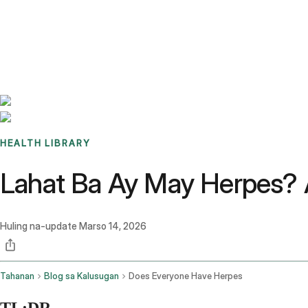
Benchmarks
Stories
FAQ
Sign up / Log in
HEALTH LIBRARY
Lahat Ba Ay May Herpes?
Huling na-update
Marso 14, 2026
Tahanan
Blog sa Kalusugan
Does Everyone Have Herpes