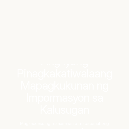
Benchmarks
Stories
FAQ
Sign up / Log in
Ang Iyong
Pinagkakatiwalaang
Mapagkukunan ng
Impormasyon sa
Kalusugan
Mag-access ng maaasahan at napapanahong