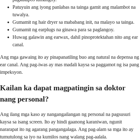
Patuyuin ang iyong panlabas na tainga gamit ang malambot na
tuwalya.
Gumamit ng hair dryer sa mababang init, na malayo sa tainga.
Gumamit ng earplugs na ginawa para sa paglangoy.
Huwag galawin ang earwax, dahil pinoprotektahan nito ang ear
canal.
Ang mga gawaing ito ay pinapanatiling buo ang natural na depensa ng
ear canal. Ang pag-iwas ay mas madali kaysa sa paggamot ng isa pang
impeksyon.
Kailan ka dapat magpatingin sa doktor
nang personal?
Ang ilang mga kaso ay nangangailangan ng personal na pagsusuri
kaysa sa isang screen. Ito ay hindi gaanong karaniwan, ngunit
nararapat ito ng agarang pangangalaga. Ang pag-alam sa mga ito ay
tumutulong sa iyo na kumilos nang walang pag-aalala.