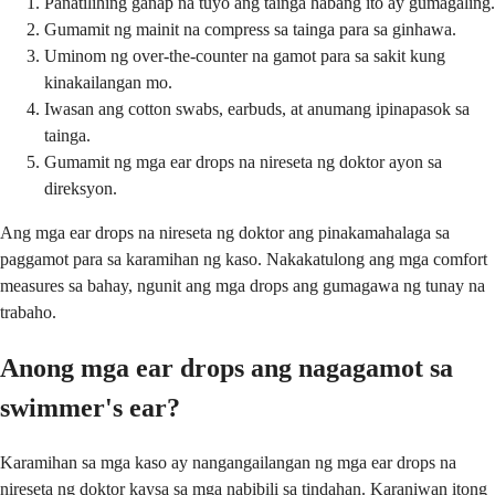
Panatilihing ganap na tuyo ang tainga habang ito ay gumagaling.
Gumamit ng mainit na compress sa tainga para sa ginhawa.
Uminom ng over-the-counter na gamot para sa sakit kung
kinakailangan mo.
Iwasan ang cotton swabs, earbuds, at anumang ipinapasok sa
tainga.
Gumamit ng mga ear drops na nireseta ng doktor ayon sa
direksyon.
Ang mga ear drops na nireseta ng doktor ang pinakamahalaga sa
paggamot para sa karamihan ng kaso. Nakakatulong ang mga comfort
measures sa bahay, ngunit ang mga drops ang gumagawa ng tunay na
trabaho.
Anong mga ear drops ang nagagamot sa
swimmer's ear?
Karamihan sa mga kaso ay nangangailangan ng mga ear drops na
nireseta ng doktor kaysa sa mga nabibili sa tindahan. Karaniwan itong