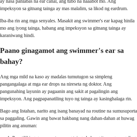
ay nasa panlabas na ear canal, ang tubo na naaabot mo. Ang
impeksyon sa gitnang tainga ay mas malalim, sa likod ng eardrum.
Iba-iba rin ang mga senyales. Masakit ang swimmer's ear kapag hinila
mo ang iyong tainga, habang ang impeksyon sa gitnang tainga ay
karaniwang hindi.
Paano ginagamot ang swimmer's ear sa
bahay?
Ang mga mild na kaso ay madalas tumutugon sa simpleng
pangangalaga at mga ear drops na nireseta ng doktor. Ang
pangunahing layunin ay pagaanin ang sakit at pagalingin ang
impeksyon. Ang pagpapanatiling tuyo ng tainga ay kasinghalaga rin.
Bago ang listahan, narito ang isang banayad na routine na sumusuporta
sa paggaling. Gawin ang bawat hakbang nang dahan-dahan at huwag
pilitin ang anuman: