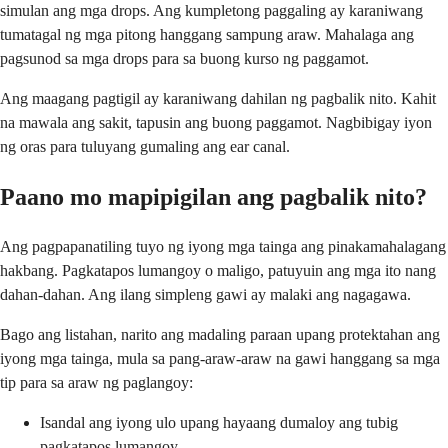
simulan ang mga drops. Ang kumpletong paggaling ay karaniwang
tumatagal ng mga pitong hanggang sampung araw. Mahalaga ang
pagsunod sa mga drops para sa buong kurso ng paggamot.
Ang maagang pagtigil ay karaniwang dahilan ng pagbalik nito. Kahit
na mawala ang sakit, tapusin ang buong paggamot. Nagbibigay iyon
ng oras para tuluyang gumaling ang ear canal.
Paano mo mapipigilan ang pagbalik nito?
Ang pagpapanatiling tuyo ng iyong mga tainga ang pinakamahalagang
hakbang. Pagkatapos lumangoy o maligo, patuyuin ang mga ito nang
dahan-dahan. Ang ilang simpleng gawi ay malaki ang nagagawa.
Bago ang listahan, narito ang madaling paraan upang protektahan ang
iyong mga tainga, mula sa pang-araw-araw na gawi hanggang sa mga
tip para sa araw ng paglangoy:
Isandal ang iyong ulo upang hayaang dumaloy ang tubig
pagkatapos lumangoy.