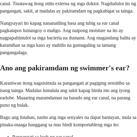
canal. Tinatawag itong otitis externa ng mga doktor. Nagdudulot ito ng
pangangati, sakit, at madalas ay pakiramdam ng pagkabigat sa tainga.
Nangyayari ito kapag nananatiling basa ang tubig sa ear canal
pagkatapos lumangoy o maligo. Ang naipong moisture na ito ay
nagpapahintulot sa mga bacteria na dumami. Ang magandang balita ay
karamihan sa mga kaso ay mabilis na gumagaling sa tamang
pangangalaga.
Ano ang pakiramdam ng swimmer's ear?
Karaniwan itong nagsisimula sa pangangati at pagiging sensitibo sa
isang tainga. Madalas lumalala ang sakit kapag hinila mo ang iyong
earlobe. Maaaring maramdaman na barado ang ear canal, na parang
puno ng bulak.
Bago ang listahan, narito ang mga senyales na dapat bantayan, mula sa
pinaka-maaga hanggang sa mas hindi komportableng mga ito:
Pangangati sa loob ng ear canal.