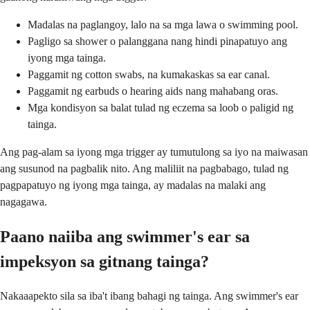
Madalas na paglangoy, lalo na sa mga lawa o swimming pool.
Pagligo sa shower o palanggana nang hindi pinapatuyo ang
iyong mga tainga.
Paggamit ng cotton swabs, na kumakaskas sa ear canal.
Paggamit ng earbuds o hearing aids nang mahabang oras.
Mga kondisyon sa balat tulad ng eczema sa loob o paligid ng
tainga.
Ang pag-alam sa iyong mga trigger ay tumutulong sa iyo na maiwasan
ang susunod na pagbalik nito. Ang maliliit na pagbabago, tulad ng
pagpapatuyo ng iyong mga tainga, ay madalas na malaki ang
nagagawa.
Paano naiiba ang swimmer's ear sa
impeksyon sa gitnang tainga?
Nakaaapekto sila sa iba't ibang bahagi ng tainga. Ang swimmer's ear