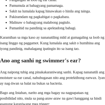
Pamumula at bahagyang pamamaga.
Sakit na lumalala kapag hinawakan o hinila ang tainga.
Pakiramdam ng pagkabigat o pagkabara.
Malinaw o bahagyang malabong pagtulo.
Pamanhid na pandinig sa apektadong bahagi.
Karamihan sa mga kaso ay nananatiling mild at gumagaling sa loob ng
isang linggo ng paggamot. Kung lumalala ang sakit o humihina ang
iyong pandinig, mahalagang ipatingin ito sa isang tao.
Ano ang sanhi ng swimmer's ear?
Ang naipong tubig ang pinakakaraniwang sanhi. Kapag nananatili ang
moisture sa ear canal, nahuhugasan nito ang protektibong earwax. Iyan
ay nag-iiwan sa balat na bukas sa bacteria.
Bago ang listahan, narito ang mga bagay na nagpapataas ng
posibilidad nito, mula sa pang-araw-araw na gawi hanggang sa hindi
gaanong karaniwang mga trigger: