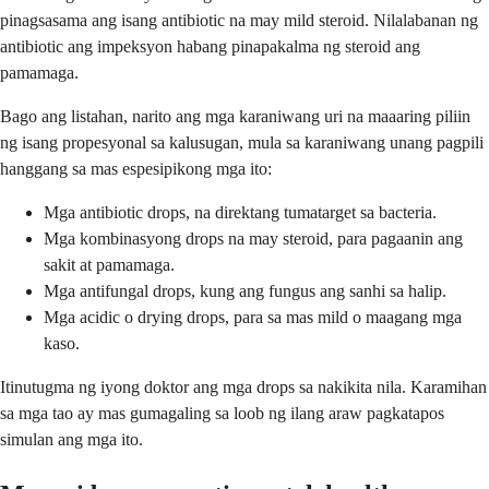
pinagsasama ang isang antibiotic na may mild steroid. Nilalabanan ng
antibiotic ang impeksyon habang pinapakalma ng steroid ang
pamamaga.
Bago ang listahan, narito ang mga karaniwang uri na maaaring piliin
ng isang propesyonal sa kalusugan, mula sa karaniwang unang pagpili
hanggang sa mas espesipikong mga ito:
Mga antibiotic drops, na direktang tumatarget sa bacteria.
Mga kombinasyong drops na may steroid, para pagaanin ang
sakit at pamamaga.
Mga antifungal drops, kung ang fungus ang sanhi sa halip.
Mga acidic o drying drops, para sa mas mild o maagang mga
kaso.
Itinutugma ng iyong doktor ang mga drops sa nakikita nila. Karamihan
sa mga tao ay mas gumagaling sa loob ng ilang araw pagkatapos
simulan ang mga ito.