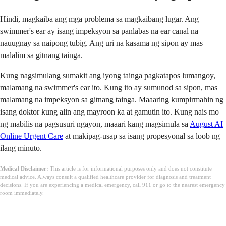
Hindi, magkaiba ang mga problema sa magkaibang lugar. Ang
swimmer's ear ay isang impeksyon sa panlabas na ear canal na
nauugnay sa naipong tubig. Ang uri na kasama ng sipon ay mas
malalim sa gitnang tainga.
Kung nagsimulang sumakit ang iyong tainga pagkatapos lumangoy,
malamang na swimmer's ear ito. Kung ito ay sumunod sa sipon, mas
malamang na impeksyon sa gitnang tainga. Maaaring kumpirmahin ng
isang doktor kung alin ang mayroon ka at gamutin ito. Kung nais mo
ng mabilis na pagsusuri ngayon, maaari kang magsimula sa
August AI
Online Urgent Care
at makipag-usap sa isang propesyonal sa loob ng
ilang minuto.
Medical Disclaimer:
This article is for informational purposes only and does not constitute
medical advice. Always consult a qualified healthcare provider for diagnosis and treatment
decisions. If you are experiencing a medical emergency, call 911 or go to the nearest emergency
room immediately.