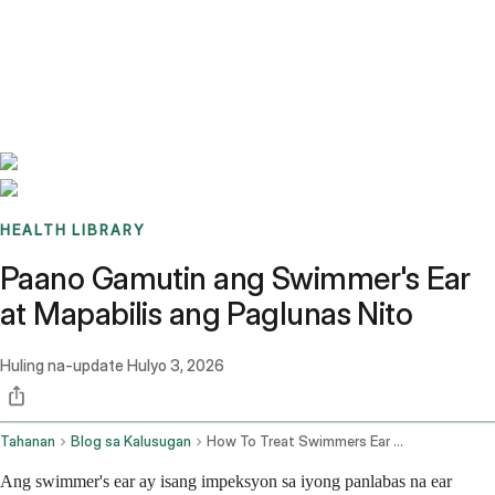
Benchmarks
Stories
FAQ
Sign up / Log in
HEALTH LIBRARY
Paano Gamutin ang Swimmer's Ear
at Mapabilis ang Paglunas Nito
Huling na-update
Hulyo 3, 2026
Tahanan
Blog sa Kalusugan
How To Treat Swimmers Ear And Clear It Up Fast
Ang swimmer's ear ay isang impeksyon sa iyong panlabas na ear