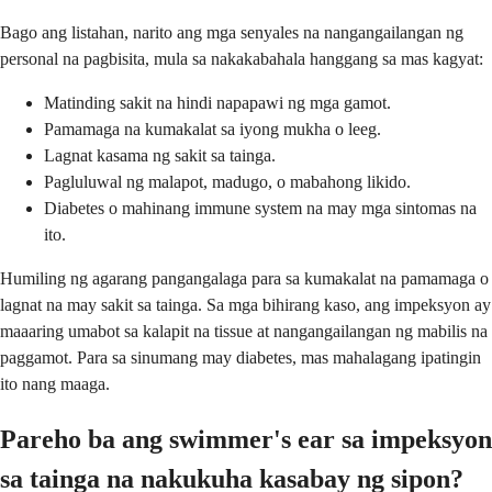
Bago ang listahan, narito ang mga senyales na nangangailangan ng
personal na pagbisita, mula sa nakakabahala hanggang sa mas kagyat:
Matinding sakit na hindi napapawi ng mga gamot.
Pamamaga na kumakalat sa iyong mukha o leeg.
Lagnat kasama ng sakit sa tainga.
Pagluluwal ng malapot, madugo, o mabahong likido.
Diabetes o mahinang immune system na may mga sintomas na
ito.
Humiling ng agarang pangangalaga para sa kumakalat na pamamaga o
lagnat na may sakit sa tainga. Sa mga bihirang kaso, ang impeksyon ay
maaaring umabot sa kalapit na tissue at nangangailangan ng mabilis na
paggamot. Para sa sinumang may diabetes, mas mahalagang ipatingin
ito nang maaga.
Pareho ba ang swimmer's ear sa impeksyon
sa tainga na nakukuha kasabay ng sipon?